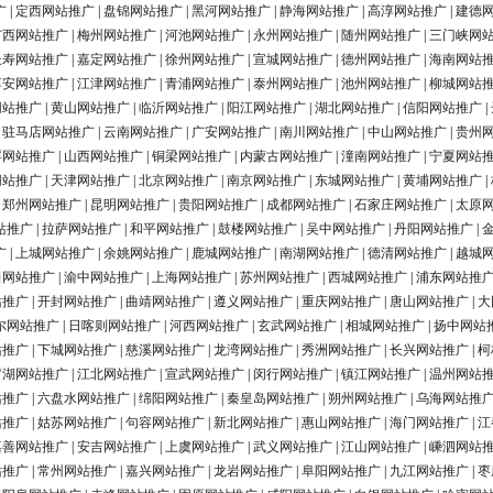
广
|
定西网站推广
|
盘锦网站推广
|
黑河网站推广
|
静海网站推广
|
高淳网站推广
|
建德
广西网站推广
|
梅州网站推广
|
河池网站推广
|
永州网站推广
|
随州网站推广
|
三门峡网
长寿网站推广
|
嘉定网站推广
|
徐州网站推广
|
宣城网站推广
|
德州网站推广
|
海南网站
淳安网站推广
|
江津网站推广
|
青浦网站推广
|
泰州网站推广
|
池州网站推广
|
柳城网站
网站推广
|
黄山网站推广
|
临沂网站推广
|
阳江网站推广
|
湖北网站推广
|
信阳网站推广
|
|
驻马店网站推广
|
云南网站推广
|
广安网站推广
|
南川网站推广
|
中山网站推广
|
贵州
浮网站推广
|
山西网站推广
|
铜梁网站推广
|
内蒙古网站推广
|
潼南网站推广
|
宁夏网站
网站推广
|
天津网站推广
|
北京网站推广
|
南京网站推广
|
东城网站推广
|
黄埔网站推广
|
|
郑州网站推广
|
昆明网站推广
|
贵阳网站推广
|
成都网站推广
|
石家庄网站推广
|
太原
站推广
|
拉萨网站推广
|
和平网站推广
|
鼓楼网站推广
|
吴中网站推广
|
丹阳网站推广
|
广
|
上城网站推广
|
余姚网站推广
|
鹿城网站推广
|
南湖网站推广
|
德清网站推广
|
越城
田网站推广
|
渝中网站推广
|
上海网站推广
|
苏州网站推广
|
西城网站推广
|
浦东网站推
站推广
|
开封网站推广
|
曲靖网站推广
|
遵义网站推广
|
重庆网站推广
|
唐山网站推广
|
大
尔网站推广
|
日喀则网站推广
|
河西网站推广
|
玄武网站推广
|
相城网站推广
|
扬中网站
站推广
|
下城网站推广
|
慈溪网站推广
|
龙湾网站推广
|
秀洲网站推广
|
长兴网站推广
|
柯
罗湖网站推广
|
江北网站推广
|
宣武网站推广
|
闵行网站推广
|
镇江网站推广
|
温州网站
站推广
|
六盘水网站推广
|
绵阳网站推广
|
秦皇岛网站推广
|
朔州网站推广
|
乌海网站推
站推广
|
姑苏网站推广
|
句容网站推广
|
新北网站推广
|
惠山网站推广
|
海门网站推广
|
江
嘉善网站推广
|
安吉网站推广
|
上虞网站推广
|
武义网站推广
|
江山网站推广
|
嵊泗网站
站推广
|
常州网站推广
|
嘉兴网站推广
|
龙岩网站推广
|
阜阳网站推广
|
九江网站推广
|
枣