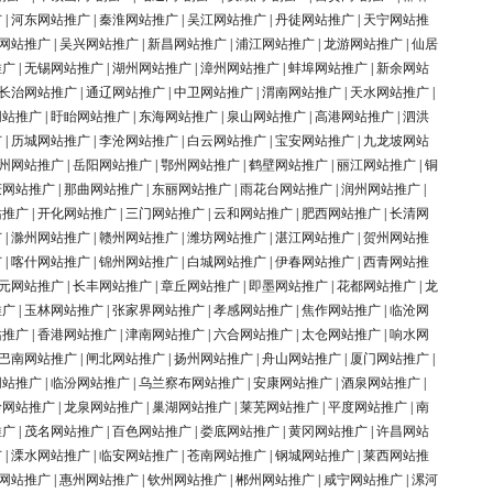
广
|
河东网站推广
|
秦淮网站推广
|
吴江网站推广
|
丹徒网站推广
|
天宁网站推
网站推广
|
吴兴网站推广
|
新昌网站推广
|
浦江网站推广
|
龙游网站推广
|
仙居
推广
|
无锡网站推广
|
湖州网站推广
|
漳州网站推广
|
蚌埠网站推广
|
新余网站
长治网站推广
|
通辽网站推广
|
中卫网站推广
|
渭南网站推广
|
天水网站推广
|
网站推广
|
盱眙网站推广
|
东海网站推广
|
泉山网站推广
|
高港网站推广
|
泗洪
广
|
历城网站推广
|
李沧网站推广
|
白云网站推广
|
宝安网站推广
|
九龙坡网站
州网站推广
|
岳阳网站推广
|
鄂州网站推广
|
鹤壁网站推广
|
丽江网站推广
|
铜
庆网站推广
|
那曲网站推广
|
东丽网站推广
|
雨花台网站推广
|
润州网站推广
|
站推广
|
开化网站推广
|
三门网站推广
|
云和网站推广
|
肥西网站推广
|
长清网
广
|
滁州网站推广
|
赣州网站推广
|
潍坊网站推广
|
湛江网站推广
|
贺州网站推
广
|
喀什网站推广
|
锦州网站推广
|
白城网站推广
|
伊春网站推广
|
西青网站推
元网站推广
|
长丰网站推广
|
章丘网站推广
|
即墨网站推广
|
花都网站推广
|
龙
推广
|
玉林网站推广
|
张家界网站推广
|
孝感网站推广
|
焦作网站推广
|
临沧网
站推广
|
香港网站推广
|
津南网站推广
|
六合网站推广
|
太仓网站推广
|
响水网
巴南网站推广
|
闸北网站推广
|
扬州网站推广
|
舟山网站推广
|
厦门网站推广
|
网站推广
|
临汾网站推广
|
乌兰察布网站推广
|
安康网站推广
|
酒泉网站推广
|
岭网站推广
|
龙泉网站推广
|
巢湖网站推广
|
莱芜网站推广
|
平度网站推广
|
南
推广
|
茂名网站推广
|
百色网站推广
|
娄底网站推广
|
黄冈网站推广
|
许昌网站
广
|
溧水网站推广
|
临安网站推广
|
苍南网站推广
|
钢城网站推广
|
莱西网站推
网站推广
|
惠州网站推广
|
钦州网站推广
|
郴州网站推广
|
咸宁网站推广
|
漯河