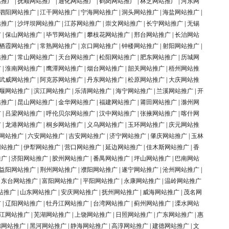
站推广
|
抚顺网站推广
|
通化网站推广
|
鹤岗网站推广
|
林芝网站推广
|
河东网
泗阳网站推广
|
江干网站推广
|
宁海网站推广
|
洞头网站推广
|
海盐网站推广
|
站推广
|
沙坪坝网站推广
|
江苏网站推广
|
崇文网站推广
|
长宁网站推广
|
无锡
广
|
保山网站推广
|
毕节网站推广
|
攀枝花网站推广
|
邢台网站推广
|
长治网站
栖霞网站推广
|
常熟网站推广
|
京口网站推广
|
钟楼网站推广
|
射阳网站推广
|
站推广
|
常山网站推广
|
天台网站推广
|
松阳网站推广
|
肥东网站推广
|
历城网
广
|
淮南网站推广
|
鹰潭网站推广
|
烟台网站推广
|
韶关网站推广
|
梧州网站推
武威网站推广
|
阿克苏网站推广
|
丹东网站推广
|
松原网站推广
|
大庆网站推
堰网站推广
|
滨江网站推广
|
乐清网站推广
|
海宁网站推广
|
兰溪网站推广
|
开
站推广
|
昆山网站推广
|
金华网站推广
|
福建网站推广
|
莆田网站推广
|
滁州网
广
|
吕梁网站推广
|
呼伦贝尔网站推广
|
汉中网站推广
|
张掖网站推广
|
喀什网
广
|
龙港网站推广
|
桐乡网站推广
|
义乌网站推广
|
玉环网站推广
|
庆元网站推
网站推广
|
六安网站推广
|
吉安网站推广
|
济宁网站推广
|
肇庆网站推广
|
玉林
网站推广
|
伊犁网站推广
|
营口网站推广
|
延边网站推广
|
佳木斯网站推广
|
香
推广
|
济阳网站推广
|
胶州网站推广
|
番禺网站推广
|
坪山网站推广
|
巴南网站
益阳网站推广
|
荆州网站推广
|
濮阳网站推广
|
遂宁网站推广
|
沧州网站推广
|
|
东台网站推广
|
富阳网站推广
|
平阳网站推广
|
永康网站推广
|
温岭网站推广
站推广
|
山东网站推广
|
安庆网站推广
|
抚州网站推广
|
威海网站推广
|
茂名网
广
|
辽阳网站推广
|
牡丹江网站推广
|
台湾网站推广
|
蓟州网站推广
|
溧水网站
江网站推广
|
芜湖网站推广
|
上饶网站推广
|
日照网站推广
|
广东网站推广
|
惠
锦网站推广
|
黑河网站推广
|
静海网站推广
|
高淳网站推广
|
建德网站推广
|
文