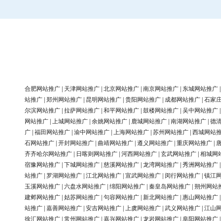
合肥网站推广
|
天津网站推广
|
北京网站推广
|
南京网站推广
|
东城网站推广
站推广
|
郑州网站推广
|
昆明网站推广
|
贵阳网站推广
|
成都网站推广
|
石家
尔滨网站推广
|
拉萨网站推广
|
和平网站推广
|
鼓楼网站推广
|
吴中网站推广
网站推广
|
上城网站推广
|
余姚网站推广
|
鹿城网站推广
|
南湖网站推广
|
德
广
|
福田网站推广
|
渝中网站推广
|
上海网站推广
|
苏州网站推广
|
西城网站
石网站推广
|
开封网站推广
|
曲靖网站推广
|
遵义网站推广
|
重庆网站推广
|
齐齐哈尔网站推广
|
日喀则网站推广
|
河西网站推广
|
玄武网站推广
|
相城网
宿豫网站推广
|
下城网站推广
|
慈溪网站推广
|
龙湾网站推广
|
秀洲网站推广
站推广
|
罗湖网站推广
|
江北网站推广
|
宣武网站推广
|
闵行网站推广
|
镇江
玉溪网站推广
|
六盘水网站推广
|
绵阳网站推广
|
秦皇岛网站推广
|
朔州网站
建邺网站推广
|
姑苏网站推广
|
句容网站推广
|
新北网站推广
|
惠山网站推广
站推广
|
嘉善网站推广
|
安吉网站推广
|
上虞网站推广
|
武义网站推广
|
江山
徐汇网站推广
|
常州网站推广
|
嘉兴网站推广
|
龙岩网站推广
|
阜阳网站推广