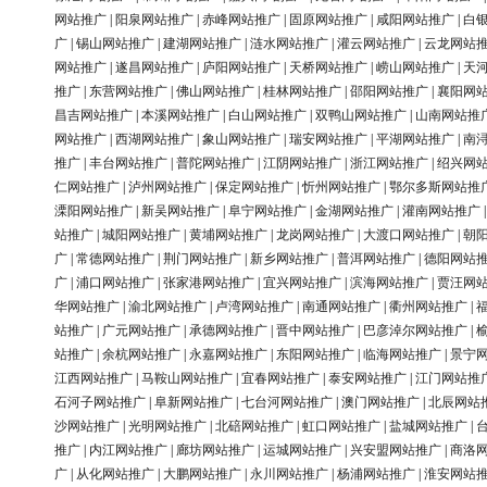
网站推广
|
阳泉网站推广
|
赤峰网站推广
|
固原网站推广
|
咸阳网站推广
|
白
广
|
锡山网站推广
|
建湖网站推广
|
涟水网站推广
|
灌云网站推广
|
云龙网站
网站推广
|
遂昌网站推广
|
庐阳网站推广
|
天桥网站推广
|
崂山网站推广
|
天
推广
|
东营网站推广
|
佛山网站推广
|
桂林网站推广
|
邵阳网站推广
|
襄阳网
昌吉网站推广
|
本溪网站推广
|
白山网站推广
|
双鸭山网站推广
|
山南网站推
网站推广
|
西湖网站推广
|
象山网站推广
|
瑞安网站推广
|
平湖网站推广
|
南
推广
|
丰台网站推广
|
普陀网站推广
|
江阴网站推广
|
浙江网站推广
|
绍兴网
仁网站推广
|
泸州网站推广
|
保定网站推广
|
忻州网站推广
|
鄂尔多斯网站推
溧阳网站推广
|
新吴网站推广
|
阜宁网站推广
|
金湖网站推广
|
灌南网站推广
站推广
|
城阳网站推广
|
黄埔网站推广
|
龙岗网站推广
|
大渡口网站推广
|
朝
广
|
常德网站推广
|
荆门网站推广
|
新乡网站推广
|
普洱网站推广
|
德阳网站
广
|
浦口网站推广
|
张家港网站推广
|
宜兴网站推广
|
滨海网站推广
|
贾汪网
华网站推广
|
渝北网站推广
|
卢湾网站推广
|
南通网站推广
|
衢州网站推广
|
站推广
|
广元网站推广
|
承德网站推广
|
晋中网站推广
|
巴彦淖尔网站推广
|
站推广
|
余杭网站推广
|
永嘉网站推广
|
东阳网站推广
|
临海网站推广
|
景宁
江西网站推广
|
马鞍山网站推广
|
宜春网站推广
|
泰安网站推广
|
江门网站推
石河子网站推广
|
阜新网站推广
|
七台河网站推广
|
澳门网站推广
|
北辰网站
沙网站推广
|
光明网站推广
|
北碚网站推广
|
虹口网站推广
|
盐城网站推广
|
推广
|
内江网站推广
|
廊坊网站推广
|
运城网站推广
|
兴安盟网站推广
|
商洛
广
|
从化网站推广
|
大鹏网站推广
|
永川网站推广
|
杨浦网站推广
|
淮安网站