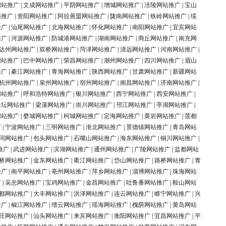
网站推广
|
文成网站推广
|
平阴网站推广
|
增城网站推广
|
涪陵网站推广
|
宝山
站推广
|
资阳网站推广
|
阿拉善盟网站推广
|
陇南网站推广
|
铁岭网站推广
|
绥
推广
|
汕尾网站推广
|
北海网站推广
|
怀化网站推广
|
南阳网站推广
|
宜宾网站
推广
|
河源网站推广
|
防城港网站推广
|
湖南网站推广
|
商丘网站推广
|
南充网
达州网站推广
|
双桥网站推广
|
菏泽网站推广
|
清远网站推广
|
河南网站推广
|
网站推广
|
巴中网站推广
|
荣昌网站推广
|
潮州网站推广
|
四川网站推广
|
眉山
推广
|
綦江网站推广
|
青海网站推广
|
陕西网站推广
|
甘肃网站推广
|
新疆网站
杭州网站推广
|
泉州网站推广
|
宿州网站推广
|
南昌网站推广
|
济南网站推广
|
网站推广
|
呼和浩特网站推广
|
银川网站推广
|
西宁网站推广
|
西安网站推广
|
金坛网站推广
|
梁溪网站推广
|
崇川网站推广
|
邗江网站推广
|
亭湖网站推广
|
网站推广
|
婺城网站推广
|
柯城网站推广
|
定海网站推广
|
黄岩网站推广
|
莲都
广
|
宁波网站推广
|
三明网站推广
|
淮北网站推广
|
景德镇网站推广
|
青岛网站
同网站推广
|
包头网站推广
|
石嘴山网站推广
|
海东网站推广
|
铜川网站推广
|
推广
|
武进网站推广
|
滨湖网站推广
|
通州网站推广
|
广陵网站推广
|
盐都网站
桥网站推广
|
金东网站推广
|
衢江网站推广
|
岱山网站推广
|
路桥网站推广
|
青
推广
|
南平网站推广
|
亳州网站推广
|
萍乡网站推广
|
淄博网站推广
|
珠海网站
广
|
吴忠网站推广
|
宝鸡网站推广
|
金昌网站推广
|
吐鲁番网站推广
|
鞍山网站
都网站推广
|
大丰网站推广
|
洪泽网站推广
|
连云网站推广
|
睢宁网站推广
|
兴
推广
|
椒江网站推广
|
缙云网站推广
|
瑶海网站推广
|
槐荫网站推广
|
黄岛网站
庄网站推广
|
汕头网站推广
|
来宾网站推广
|
衡阳网站推广
|
宜昌网站推广
|
平