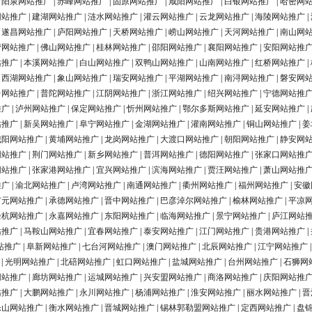
|
阳泉网站推广
|
赤峰网站推广
|
固原网站推广
|
咸阳网站推广
|
白银网站推广
|
哈密网
网站推广
|
建湖网站推广
|
涟水网站推广
|
灌云网站推广
|
云龙网站推广
|
海陵网站推广
|
|
遂昌网站推广
|
庐阳网站推广
|
天桥网站推广
|
崂山网站推广
|
天河网站推广
|
南山网
营网站推广
|
佛山网站推广
|
桂林网站推广
|
邵阳网站推广
|
襄阳网站推广
|
安阳网站推
站推广
|
本溪网站推广
|
白山网站推广
|
双鸭山网站推广
|
山南网站推广
|
红桥网站推广
|
|
西湖网站推广
|
象山网站推广
|
瑞安网站推广
|
平湖网站推广
|
南浔网站推广
|
磐安网
台网站推广
|
普陀网站推广
|
江阴网站推广
|
浙江网站推广
|
绍兴网站推广
|
宁德网站推
推广
|
泸州网站推广
|
保定网站推广
|
忻州网站推广
|
鄂尔多斯网站推广
|
延安网站推广
|
站推广
|
新吴网站推广
|
阜宁网站推广
|
金湖网站推广
|
灌南网站推广
|
铜山网站推广
|
姜
城阳网站推广
|
黄埔网站推广
|
龙岗网站推广
|
大渡口网站推广
|
朝阳网站推广
|
静安网
网站推广
|
荆门网站推广
|
新乡网站推广
|
普洱网站推广
|
德阳网站推广
|
张家口网站推
网站推广
|
张家港网站推广
|
宜兴网站推广
|
滨海网站推广
|
贾汪网站推广
|
萧山网站推
推广
|
渝北网站推广
|
卢湾网站推广
|
南通网站推广
|
衢州网站推广
|
福州网站推广
|
安徽
广元网站推广
|
承德网站推广
|
晋中网站推广
|
巴彦淖尔网站推广
|
榆林网站推广
|
平凉
余杭网站推广
|
永嘉网站推广
|
东阳网站推广
|
临海网站推广
|
景宁网站推广
|
庐江网站
站推广
|
马鞍山网站推广
|
宜春网站推广
|
泰安网站推广
|
江门网站推广
|
贵港网站推广
|
站推广
|
阜新网站推广
|
七台河网站推广
|
澳门网站推广
|
北辰网站推广
|
江宁网站推广
|
光明网站推广
|
北碚网站推广
|
虹口网站推广
|
盐城网站推广
|
台州网站推广
|
石狮网
网站推广
|
廊坊网站推广
|
运城网站推广
|
兴安盟网站推广
|
商洛网站推广
|
庆阳网站推
站推广
|
大鹏网站推广
|
永川网站推广
|
杨浦网站推广
|
淮安网站推广
|
丽水网站推广
|
晋
乐山网站推广
|
衡水网站推广
|
晋城网站推广
|
锡林郭勒盟网站推广
|
定西网站推广
|
盘