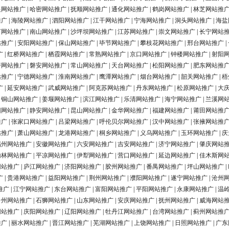
银网站推广
|
哈密网站推广
|
抚顺网站推广
|
通化网站推广
|
鹤岗网站推广
|
林芝网站推
推广
|
海陵网站推广
|
泗阳网站推广
|
江干网站推广
|
宁海网站推广
|
洞头网站推广
|
海盐
河网站推广
|
南山网站推广
|
沙坪坝网站推广
|
江苏网站推广
|
崇文网站推广
|
长宁网站
站推广
|
安阳网站推广
|
保山网站推广
|
毕节网站推广
|
攀枝花网站推广
|
邢台网站推广
|
广
|
红桥网站推广
|
栖霞网站推广
|
常熟网站推广
|
京口网站推广
|
钟楼网站推广
|
射阳
浔网站推广
|
磐安网站推广
|
常山网站推广
|
天台网站推广
|
松阳网站推广
|
肥东网站推
站推广
|
宁德网站推广
|
淮南网站推广
|
鹰潭网站推广
|
烟台网站推广
|
韶关网站推广
|
梧
广
|
延安网站推广
|
武威网站推广
|
阿克苏网站推广
|
丹东网站推广
|
松原网站推广
|
大
|
铜山网站推广
|
姜堰网站推广
|
滨江网站推广
|
乐清网站推广
|
海宁网站推广
|
兰溪网
阳网站推广
|
静安网站推广
|
昆山网站推广
|
金华网站推广
|
福建网站推广
|
莆田网站推
推广
|
张家口网站推广
|
吕梁网站推广
|
呼伦贝尔网站推广
|
汉中网站推广
|
张掖网站推
站推广
|
萧山网站推广
|
龙港网站推广
|
桐乡网站推广
|
义乌网站推广
|
玉环网站推广
|
庆
福州网站推广
|
安徽网站推广
|
六安网站推广
|
吉安网站推广
|
济宁网站推广
|
肇庆网站
榆林网站推广
|
平凉网站推广
|
伊犁网站推广
|
营口网站推广
|
延边网站推广
|
佳木斯网
网站推广
|
庐江网站推广
|
济阳网站推广
|
胶州网站推广
|
番禺网站推广
|
坪山网站推广
|
广
|
贵港网站推广
|
益阳网站推广
|
荆州网站推广
|
濮阳网站推广
|
遂宁网站推广
|
沧州
推广
|
江宁网站推广
|
东台网站推广
|
富阳网站推广
|
平阳网站推广
|
永康网站推广
|
温
台州网站推广
|
石狮网站推广
|
山东网站推广
|
安庆网站推广
|
抚州网站推广
|
威海网站
网站推广
|
庆阳网站推广
|
辽阳网站推广
|
牡丹江网站推广
|
台湾网站推广
|
蓟州网站推
推广
|
丽水网站推广
|
晋江网站推广
|
芜湖网站推广
|
上饶网站推广
|
日照网站推广
|
广东