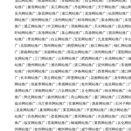
顶山网站推广
|
昭通网站推广
|
安顺网站推广
|
自贡网站推广
|
邯郸网站推广
站推广
|
秦淮网站推广
|
吴江网站推广
|
丹徒网站推广
|
天宁网站推广
|
锡山
吴兴网站推广
|
新昌网站推广
|
浦江网站推广
|
龙游网站推广
|
仙居网站推广
网站推广
|
湖州网站推广
|
漳州网站推广
|
蚌埠网站推广
|
新余网站推广
|
东
推广
|
通辽网站推广
|
中卫网站推广
|
渭南网站推广
|
天水网站推广
|
昌吉网
盱眙网站推广
|
东海网站推广
|
泉山网站推广
|
高港网站推广
|
泗洪网站推广
站推广
|
李沧网站推广
|
白云网站推广
|
宝安网站推广
|
九龙坡网站推广
|
丰
广
|
岳阳网站推广
|
鄂州网站推广
|
鹤壁网站推广
|
丽江网站推广
|
铜仁网站
广
|
那曲网站推广
|
东丽网站推广
|
雨花台网站推广
|
润州网站推广
|
溧阳网
化网站推广
|
三门网站推广
|
云和网站推广
|
肥西网站推广
|
长清网站推广
|
站推广
|
赣州网站推广
|
潍坊网站推广
|
湛江网站推广
|
贺州网站推广
|
常德
站推广
|
锦州网站推广
|
白城网站推广
|
伊春网站推广
|
西青网站推广
|
浦口
广
|
长丰网站推广
|
章丘网站推广
|
即墨网站推广
|
花都网站推广
|
龙华网站
网站推广
|
张家界网站推广
|
孝感网站推广
|
焦作网站推广
|
临沧网站推广
|
港网站推广
|
津南网站推广
|
六合网站推广
|
太仓网站推广
|
响水网站推广
|
推广
|
闸北网站推广
|
扬州网站推广
|
舟山网站推广
|
厦门网站推广
|
江西网
临汾网站推广
|
乌兰察布网站推广
|
安康网站推广
|
酒泉网站推广
|
石河子网
|
龙泉网站推广
|
巢湖网站推广
|
莱芜网站推广
|
平度网站推广
|
南沙网站推广
站推广
|
百色网站推广
|
娄底网站推广
|
黄冈网站推广
|
许昌网站推广
|
内江
推广
|
临安网站推广
|
苍南网站推广
|
钢城网站推广
|
莱西网站推广
|
从化网
州网站推广
|
钦州网站推广
|
郴州网站推广
|
咸宁网站推广
|
漯河网站推广
|