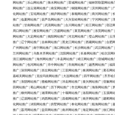
网站推广
|
乐山网站推广
|
衡水网站推广
|
晋城网站推广
|
锡林郭勒盟网站推
网站推广
|
连云港网站推广
|
南安网站推广
|
铜陵网站推广
|
滨州网站推广
|
化网站推广
|
宝坻网站推广
|
桐庐网站推广
|
泰顺网站推广
|
商河网站推广
|
推广
|
临夏网站推广
|
葫芦岛网站推广
|
大兴安岭网站推广
|
宁河网站推广
|
站推广
|
甘南网站推广
|
武清网站推广
|
合川网站推广
|
松江网站推广
|
宿迁
周口网站推广
|
雅安网站推广
|
万盛网站推广
|
莱芜网站推广
|
东莞网站推广
网站推广
|
大足网站推广
|
揭阳网站推广
|
河北网站推广
|
璧山网站推广
|
云
推广
|
辽宁网站推广
|
吉林网站推广
|
黑龙江网站推广
|
西藏网站推广
|
合肥
广州网站推广
|
南宁网站推广
|
海口网站推广
|
长沙网站推广
|
武汉网站推广
兰州网站推广
|
乌鲁木齐网站推广
|
沈阳网站推广
|
长春网站推广
|
哈尔滨网
清江浦网站推广
|
海州网站推广
|
丰县网站推广
|
靖江网站推广
|
宿城网站推
网站推广
|
包河网站推广
|
市中网站推广
|
市南网站推广
|
越秀网站推广
|
福
推广
|
深圳网站推广
|
崇左网站推广
|
三亚网站推广
|
株洲网站推广
|
黄石网
嘉峪关网站推广
|
克拉玛依网站推广
|
大连网站推广
|
四平网站推广
|
齐齐哈
推广
|
淮阴网站推广
|
赣榆网站推广
|
沛县网站推广
|
泰兴网站推广
|
宿豫网
田网站推广
|
蜀山网站推广
|
历下网站推广
|
市北网站推广
|
海珠网站推广
|
推广
|
柳州网站推广
|
湘潭网站推广
|
十堰网站推广
|
洛阳网站推广
|
玉溪网
推广
|
辽源网站推广
|
鸡西网站推广
|
昌都网站推广
|
南开网站推广
|
建邺网
化网站推广
|
沭阳网站推广
|
拱墅网站推广
|
奉化网站推广
|
瓯海网站推广
|
推广
|
荔湾网站推广
|
盐田网站推广
|
南岸网站推广
|
海定网站推广
|
徐汇网