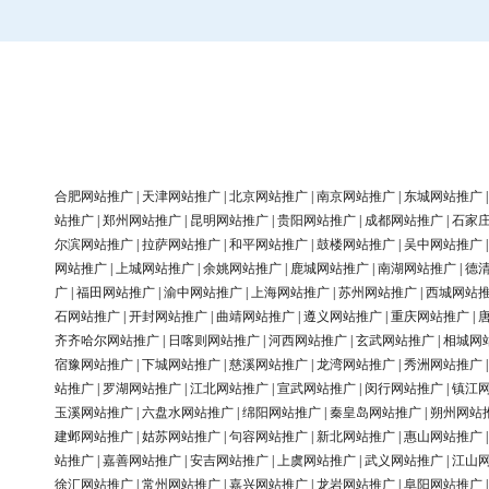
合肥网站推广
|
天津网站推广
|
北京网站推广
|
南京网站推广
|
东城网站推广
站推广
|
郑州网站推广
|
昆明网站推广
|
贵阳网站推广
|
成都网站推广
|
石家
尔滨网站推广
|
拉萨网站推广
|
和平网站推广
|
鼓楼网站推广
|
吴中网站推广
网站推广
|
上城网站推广
|
余姚网站推广
|
鹿城网站推广
|
南湖网站推广
|
德
广
|
福田网站推广
|
渝中网站推广
|
上海网站推广
|
苏州网站推广
|
西城网站
石网站推广
|
开封网站推广
|
曲靖网站推广
|
遵义网站推广
|
重庆网站推广
|
齐齐哈尔网站推广
|
日喀则网站推广
|
河西网站推广
|
玄武网站推广
|
相城网
宿豫网站推广
|
下城网站推广
|
慈溪网站推广
|
龙湾网站推广
|
秀洲网站推广
站推广
|
罗湖网站推广
|
江北网站推广
|
宣武网站推广
|
闵行网站推广
|
镇江
玉溪网站推广
|
六盘水网站推广
|
绵阳网站推广
|
秦皇岛网站推广
|
朔州网站
建邺网站推广
|
姑苏网站推广
|
句容网站推广
|
新北网站推广
|
惠山网站推广
站推广
|
嘉善网站推广
|
安吉网站推广
|
上虞网站推广
|
武义网站推广
|
江山
徐汇网站推广
|
常州网站推广
|
嘉兴网站推广
|
龙岩网站推广
|
阜阳网站推广