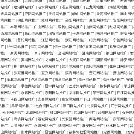
|
阳泉网站推广
|
赤峰网站推广
|
固原网站推广
|
咸阳网站推广
|
白银网站推广
|
哈密网
网站推广
|
建湖网站推广
|
涟水网站推广
|
灌云网站推广
|
云龙网站推广
|
海陵网站推广
|
|
遂昌网站推广
|
庐阳网站推广
|
天桥网站推广
|
崂山网站推广
|
天河网站推广
|
南山网
营网站推广
|
佛山网站推广
|
桂林网站推广
|
邵阳网站推广
|
襄阳网站推广
|
安阳网站推
站推广
|
本溪网站推广
|
白山网站推广
|
双鸭山网站推广
|
山南网站推广
|
红桥网站推广
|
|
西湖网站推广
|
象山网站推广
|
瑞安网站推广
|
平湖网站推广
|
南浔网站推广
|
磐安网
台网站推广
|
普陀网站推广
|
江阴网站推广
|
浙江网站推广
|
绍兴网站推广
|
宁德网站推
推广
|
泸州网站推广
|
保定网站推广
|
忻州网站推广
|
鄂尔多斯网站推广
|
延安网站推广
|
站推广
|
新吴网站推广
|
阜宁网站推广
|
金湖网站推广
|
灌南网站推广
|
铜山网站推广
|
姜
城阳网站推广
|
黄埔网站推广
|
龙岗网站推广
|
大渡口网站推广
|
朝阳网站推广
|
静安网
网站推广
|
荆门网站推广
|
新乡网站推广
|
普洱网站推广
|
德阳网站推广
|
张家口网站推
网站推广
|
张家港网站推广
|
宜兴网站推广
|
滨海网站推广
|
贾汪网站推广
|
萧山网站推
推广
|
渝北网站推广
|
卢湾网站推广
|
南通网站推广
|
衢州网站推广
|
福州网站推广
|
安徽
广元网站推广
|
承德网站推广
|
晋中网站推广
|
巴彦淖尔网站推广
|
榆林网站推广
|
平凉
余杭网站推广
|
永嘉网站推广
|
东阳网站推广
|
临海网站推广
|
景宁网站推广
|
庐江网站
站推广
|
马鞍山网站推广
|
宜春网站推广
|
泰安网站推广
|
江门网站推广
|
贵港网站推广
|
站推广
|
阜新网站推广
|
七台河网站推广
|
澳门网站推广
|
北辰网站推广
|
江宁网站推广
|
光明网站推广
|
北碚网站推广
|
虹口网站推广
|
盐城网站推广
|
台州网站推广
|
石狮网
网站推广
|
廊坊网站推广
|
运城网站推广
|
兴安盟网站推广
|
商洛网站推广
|
庆阳网站推
站推广
|
大鹏网站推广
|
永川网站推广
|
杨浦网站推广
|
淮安网站推广
|
丽水网站推广
|
晋
乐山网站推广
|
衡水网站推广
|
晋城网站推广
|
锡林郭勒盟网站推广
|
定西网站推广
|
盘