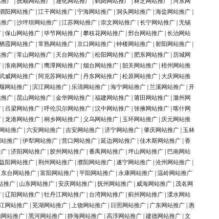
站推广
|
抚顺网站推广
|
通化网站推广
|
鹤岗网站推广
|
林芝网站推广
|
河东网
泗阳网站推广
|
江干网站推广
|
宁海网站推广
|
洞头网站推广
|
海盐网站推广
|
站推广
|
沙坪坝网站推广
|
江苏网站推广
|
崇文网站推广
|
长宁网站推广
|
无锡
广
|
保山网站推广
|
毕节网站推广
|
攀枝花网站推广
|
邢台网站推广
|
长治网站
栖霞网站推广
|
常熟网站推广
|
京口网站推广
|
钟楼网站推广
|
射阳网站推广
|
站推广
|
常山网站推广
|
天台网站推广
|
松阳网站推广
|
肥东网站推广
|
历城网
广
|
淮南网站推广
|
鹰潭网站推广
|
烟台网站推广
|
韶关网站推广
|
梧州网站推
武威网站推广
|
阿克苏网站推广
|
丹东网站推广
|
松原网站推广
|
大庆网站推
堰网站推广
|
滨江网站推广
|
乐清网站推广
|
海宁网站推广
|
兰溪网站推广
|
开
站推广
|
昆山网站推广
|
金华网站推广
|
福建网站推广
|
莆田网站推广
|
滁州网
广
|
吕梁网站推广
|
呼伦贝尔网站推广
|
汉中网站推广
|
张掖网站推广
|
喀什网
广
|
龙港网站推广
|
桐乡网站推广
|
义乌网站推广
|
玉环网站推广
|
庆元网站推
网站推广
|
六安网站推广
|
吉安网站推广
|
济宁网站推广
|
肇庆网站推广
|
玉林
网站推广
|
伊犁网站推广
|
营口网站推广
|
延边网站推广
|
佳木斯网站推广
|
香
推广
|
济阳网站推广
|
胶州网站推广
|
番禺网站推广
|
坪山网站推广
|
巴南网站
益阳网站推广
|
荆州网站推广
|
濮阳网站推广
|
遂宁网站推广
|
沧州网站推广
|
|
东台网站推广
|
富阳网站推广
|
平阳网站推广
|
永康网站推广
|
温岭网站推广
站推广
|
山东网站推广
|
安庆网站推广
|
抚州网站推广
|
威海网站推广
|
茂名网
广
|
辽阳网站推广
|
牡丹江网站推广
|
台湾网站推广
|
蓟州网站推广
|
溧水网站
江网站推广
|
芜湖网站推广
|
上饶网站推广
|
日照网站推广
|
广东网站推广
|
惠
锦网站推广
|
黑河网站推广
|
静海网站推广
|
高淳网站推广
|
建德网站推广
|
文