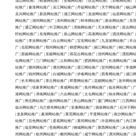
顶山网站推广
|
昭通网站推广
|
安顺网站推广
|
自贡网站推广
|
邯郸网站推广
站推广
|
秦淮网站推广
|
吴江网站推广
|
丹徒网站推广
|
天宁网站推广
|
锡山
吴兴网站推广
|
新昌网站推广
|
浦江网站推广
|
龙游网站推广
|
仙居网站推广
网站推广
|
湖州网站推广
|
漳州网站推广
|
蚌埠网站推广
|
新余网站推广
|
东
推广
|
通辽网站推广
|
中卫网站推广
|
渭南网站推广
|
天水网站推广
|
昌吉网
盱眙网站推广
|
东海网站推广
|
泉山网站推广
|
高港网站推广
|
泗洪网站推广
站推广
|
李沧网站推广
|
白云网站推广
|
宝安网站推广
|
九龙坡网站推广
|
丰
广
|
岳阳网站推广
|
鄂州网站推广
|
鹤壁网站推广
|
丽江网站推广
|
铜仁网站
广
|
那曲网站推广
|
东丽网站推广
|
雨花台网站推广
|
润州网站推广
|
溧阳网
化网站推广
|
三门网站推广
|
云和网站推广
|
肥西网站推广
|
长清网站推广
|
站推广
|
赣州网站推广
|
潍坊网站推广
|
湛江网站推广
|
贺州网站推广
|
常德
站推广
|
锦州网站推广
|
白城网站推广
|
伊春网站推广
|
西青网站推广
|
浦口
广
|
长丰网站推广
|
章丘网站推广
|
即墨网站推广
|
花都网站推广
|
龙华网站
网站推广
|
张家界网站推广
|
孝感网站推广
|
焦作网站推广
|
临沧网站推广
|
港网站推广
|
津南网站推广
|
六合网站推广
|
太仓网站推广
|
响水网站推广
|
推广
|
闸北网站推广
|
扬州网站推广
|
舟山网站推广
|
厦门网站推广
|
江西网
临汾网站推广
|
乌兰察布网站推广
|
安康网站推广
|
酒泉网站推广
|
石河子网
|
龙泉网站推广
|
巢湖网站推广
|
莱芜网站推广
|
平度网站推广
|
南沙网站推广
站推广
|
百色网站推广
|
娄底网站推广
|
黄冈网站推广
|
许昌网站推广
|
内江
推广
|
临安网站推广
|
苍南网站推广
|
钢城网站推广
|
莱西网站推广
|
从化网
州网站推广
|
钦州网站推广
|
郴州网站推广
|
咸宁网站推广
|
漯河网站推广
|