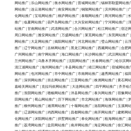
网站推广
|
乐山网站推广
|
衡水网站推广
|
晋城网站推广
|
锡林郭勒盟网站推
网站推广
|
连云港网站推广
|
南安网站推广
|
铜陵网站推广
|
滨州网站推广
|
化网站推广
|
宝坻网站推广
|
桐庐网站推广
|
泰顺网站推广
|
商河网站推广
|
推广
|
临夏网站推广
|
葫芦岛网站推广
|
大兴安岭网站推广
|
宁河网站推广
|
站推广
|
甘南网站推广
|
武清网站推广
|
合川网站推广
|
松江网站推广
|
宿迁
周口网站推广
|
雅安网站推广
|
万盛网站推广
|
莱芜网站推广
|
东莞网站推广
网站推广
|
大足网站推广
|
揭阳网站推广
|
河北网站推广
|
璧山网站推广
|
云
推广
|
辽宁网站推广
|
吉林网站推广
|
黑龙江网站推广
|
西藏网站推广
|
合肥
广州网站推广
|
南宁网站推广
|
海口网站推广
|
长沙网站推广
|
武汉网站推广
兰州网站推广
|
乌鲁木齐网站推广
|
沈阳网站推广
|
长春网站推广
|
哈尔滨网
清江浦网站推广
|
海州网站推广
|
丰县网站推广
|
靖江网站推广
|
宿城网站推
网站推广
|
包河网站推广
|
市中网站推广
|
市南网站推广
|
越秀网站推广
|
福
推广
|
深圳网站推广
|
崇左网站推广
|
三亚网站推广
|
株洲网站推广
|
黄石网
嘉峪关网站推广
|
克拉玛依网站推广
|
大连网站推广
|
四平网站推广
|
齐齐哈
推广
|
淮阴网站推广
|
赣榆网站推广
|
沛县网站推广
|
泰兴网站推广
|
宿豫网
田网站推广
|
蜀山网站推广
|
历下网站推广
|
市北网站推广
|
海珠网站推广
|
推广
|
柳州网站推广
|
湘潭网站推广
|
十堰网站推广
|
洛阳网站推广
|
玉溪网
推广
|
辽源网站推广
|
鸡西网站推广
|
昌都网站推广
|
南开网站推广
|
建邺网
化网站推广
|
沭阳网站推广
|
拱墅网站推广
|
奉化网站推广
|
瓯海网站推广
|
推广
|
荔湾网站推广
|
盐田网站推广
|
南岸网站推广
|
海定网站推广
|
徐汇网