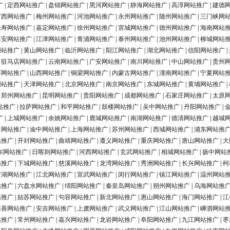
广
|
定西网站推广
|
盘锦网站推广
|
黑河网站推广
|
静海网站推广
|
高淳网站推广
|
建德
广西网站推广
|
梅州网站推广
|
河池网站推广
|
永州网站推广
|
随州网站推广
|
三门峡网
长寿网站推广
|
嘉定网站推广
|
徐州网站推广
|
宣城网站推广
|
德州网站推广
|
海南网站
淳安网站推广
|
江津网站推广
|
青浦网站推广
|
泰州网站推广
|
池州网站推广
|
柳城网站
网站推广
|
黄山网站推广
|
临沂网站推广
|
阳江网站推广
|
湖北网站推广
|
信阳网站推广
|
|
驻马店网站推广
|
云南网站推广
|
广安网站推广
|
南川网站推广
|
中山网站推广
|
贵州
浮网站推广
|
山西网站推广
|
铜梁网站推广
|
内蒙古网站推广
|
潼南网站推广
|
宁夏网站
网站推广
|
天津网站推广
|
北京网站推广
|
南京网站推广
|
东城网站推广
|
黄埔网站推广
|
|
郑州网站推广
|
昆明网站推广
|
贵阳网站推广
|
成都网站推广
|
石家庄网站推广
|
太原
站推广
|
拉萨网站推广
|
和平网站推广
|
鼓楼网站推广
|
吴中网站推广
|
丹阳网站推广
|
广
|
上城网站推广
|
余姚网站推广
|
鹿城网站推广
|
南湖网站推广
|
德清网站推广
|
越城
田网站推广
|
渝中网站推广
|
上海网站推广
|
苏州网站推广
|
西城网站推广
|
浦东网站推
站推广
|
开封网站推广
|
曲靖网站推广
|
遵义网站推广
|
重庆网站推广
|
唐山网站推广
|
大
尔网站推广
|
日喀则网站推广
|
河西网站推广
|
玄武网站推广
|
相城网站推广
|
扬中网站
站推广
|
下城网站推广
|
慈溪网站推广
|
龙湾网站推广
|
秀洲网站推广
|
长兴网站推广
|
柯
罗湖网站推广
|
江北网站推广
|
宣武网站推广
|
闵行网站推广
|
镇江网站推广
|
温州网站
站推广
|
六盘水网站推广
|
绵阳网站推广
|
秦皇岛网站推广
|
朔州网站推广
|
乌海网站推
站推广
|
姑苏网站推广
|
句容网站推广
|
新北网站推广
|
惠山网站推广
|
海门网站推广
|
江
嘉善网站推广
|
安吉网站推广
|
上虞网站推广
|
武义网站推广
|
江山网站推广
|
嵊泗网站
站推广
|
常州网站推广
|
嘉兴网站推广
|
龙岩网站推广
|
阜阳网站推广
|
九江网站推广
|
枣