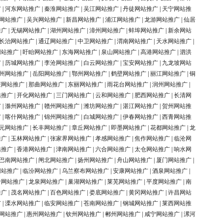
广
|
河东网站推广
|
秦淮网站推广
|
吴江网站推广
|
丹徒网站推广
|
天宁网站推
网站推广
|
吴兴网站推广
|
新昌网站推广
|
浦江网站推广
|
龙游网站推广
|
仙居
推广
|
无锡网站推广
|
湖州网站推广
|
漳州网站推广
|
蚌埠网站推广
|
新余网站
长治网站推广
|
通辽网站推广
|
中卫网站推广
|
渭南网站推广
|
天水网站推广
|
网站推广
|
盱眙网站推广
|
东海网站推广
|
泉山网站推广
|
高港网站推广
|
泗洪
广
|
历城网站推广
|
李沧网站推广
|
白云网站推广
|
宝安网站推广
|
九龙坡网站
州网站推广
|
岳阳网站推广
|
鄂州网站推广
|
鹤壁网站推广
|
丽江网站推广
|
铜
庆网站推广
|
那曲网站推广
|
东丽网站推广
|
雨花台网站推广
|
润州网站推广
|
站推广
|
开化网站推广
|
三门网站推广
|
云和网站推广
|
肥西网站推广
|
长清网
广
|
滁州网站推广
|
赣州网站推广
|
潍坊网站推广
|
湛江网站推广
|
贺州网站推
广
|
喀什网站推广
|
锦州网站推广
|
白城网站推广
|
伊春网站推广
|
西青网站推
元网站推广
|
长丰网站推广
|
章丘网站推广
|
即墨网站推广
|
花都网站推广
|
龙
推广
|
玉林网站推广
|
张家界网站推广
|
孝感网站推广
|
焦作网站推广
|
临沧网
站推广
|
香港网站推广
|
津南网站推广
|
六合网站推广
|
太仓网站推广
|
响水网
巴南网站推广
|
闸北网站推广
|
扬州网站推广
|
舟山网站推广
|
厦门网站推广
|
网站推广
|
临汾网站推广
|
乌兰察布网站推广
|
安康网站推广
|
酒泉网站推广
|
岭网站推广
|
龙泉网站推广
|
巢湖网站推广
|
莱芜网站推广
|
平度网站推广
|
南
推广
|
茂名网站推广
|
百色网站推广
|
娄底网站推广
|
黄冈网站推广
|
许昌网站
广
|
溧水网站推广
|
临安网站推广
|
苍南网站推广
|
钢城网站推广
|
莱西网站推
网站推广
|
惠州网站推广
|
钦州网站推广
|
郴州网站推广
|
咸宁网站推广
|
漯河