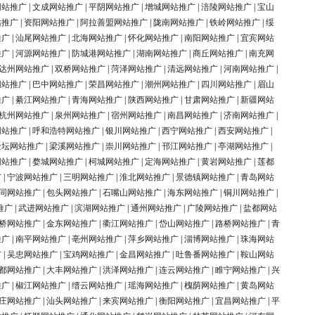
网站推广
|
文成网站推广
|
平阴网站推广
|
增城网站推广
|
涪陵网站推广
|
宝山
站推广
|
资阳网站推广
|
阿拉善盟网站推广
|
陇南网站推广
|
铁岭网站推广
|
绥
推广
|
汕尾网站推广
|
北海网站推广
|
怀化网站推广
|
南阳网站推广
|
宜宾网站
推广
|
河源网站推广
|
防城港网站推广
|
湖南网站推广
|
商丘网站推广
|
南充网
达州网站推广
|
双桥网站推广
|
菏泽网站推广
|
清远网站推广
|
河南网站推广
|
网站推广
|
巴中网站推广
|
荣昌网站推广
|
潮州网站推广
|
四川网站推广
|
眉山
推广
|
綦江网站推广
|
青海网站推广
|
陕西网站推广
|
甘肃网站推广
|
新疆网站
杭州网站推广
|
泉州网站推广
|
宿州网站推广
|
南昌网站推广
|
济南网站推广
|
网站推广
|
呼和浩特网站推广
|
银川网站推广
|
西宁网站推广
|
西安网站推广
|
金坛网站推广
|
梁溪网站推广
|
崇川网站推广
|
邗江网站推广
|
亭湖网站推广
|
网站推广
|
婺城网站推广
|
柯城网站推广
|
定海网站推广
|
黄岩网站推广
|
莲都
广
|
宁波网站推广
|
三明网站推广
|
淮北网站推广
|
景德镇网站推广
|
青岛网站
同网站推广
|
包头网站推广
|
石嘴山网站推广
|
海东网站推广
|
铜川网站推广
|
推广
|
武进网站推广
|
滨湖网站推广
|
通州网站推广
|
广陵网站推广
|
盐都网站
桥网站推广
|
金东网站推广
|
衢江网站推广
|
岱山网站推广
|
路桥网站推广
|
青
推广
|
南平网站推广
|
亳州网站推广
|
萍乡网站推广
|
淄博网站推广
|
珠海网站
广
|
吴忠网站推广
|
宝鸡网站推广
|
金昌网站推广
|
吐鲁番网站推广
|
鞍山网站
都网站推广
|
大丰网站推广
|
洪泽网站推广
|
连云网站推广
|
睢宁网站推广
|
兴
推广
|
椒江网站推广
|
缙云网站推广
|
瑶海网站推广
|
槐荫网站推广
|
黄岛网站
庄网站推广
|
汕头网站推广
|
来宾网站推广
|
衡阳网站推广
|
宜昌网站推广
|
平