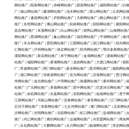
网站推广
|
阳泉网站推广
|
赤峰网站推广
|
固原网站推广
|
咸阳网站推广
|
白
广
|
锡山网站推广
|
建湖网站推广
|
涟水网站推广
|
灌云网站推广
|
云龙网站
网站推广
|
遂昌网站推广
|
庐阳网站推广
|
天桥网站推广
|
崂山网站推广
|
天
推广
|
东营网站推广
|
佛山网站推广
|
桂林网站推广
|
邵阳网站推广
|
襄阳网
昌吉网站推广
|
本溪网站推广
|
白山网站推广
|
双鸭山网站推广
|
山南网站推
网站推广
|
西湖网站推广
|
象山网站推广
|
瑞安网站推广
|
平湖网站推广
|
南
推广
|
丰台网站推广
|
普陀网站推广
|
江阴网站推广
|
浙江网站推广
|
绍兴网
仁网站推广
|
泸州网站推广
|
保定网站推广
|
忻州网站推广
|
鄂尔多斯网站推
溧阳网站推广
|
新吴网站推广
|
阜宁网站推广
|
金湖网站推广
|
灌南网站推广
站推广
|
城阳网站推广
|
黄埔网站推广
|
龙岗网站推广
|
大渡口网站推广
|
朝
广
|
常德网站推广
|
荆门网站推广
|
新乡网站推广
|
普洱网站推广
|
德阳网站
广
|
浦口网站推广
|
张家港网站推广
|
宜兴网站推广
|
滨海网站推广
|
贾汪网
华网站推广
|
渝北网站推广
|
卢湾网站推广
|
南通网站推广
|
衢州网站推广
|
站推广
|
广元网站推广
|
承德网站推广
|
晋中网站推广
|
巴彦淖尔网站推广
|
站推广
|
余杭网站推广
|
永嘉网站推广
|
东阳网站推广
|
临海网站推广
|
景宁
江西网站推广
|
马鞍山网站推广
|
宜春网站推广
|
泰安网站推广
|
江门网站推
石河子网站推广
|
阜新网站推广
|
七台河网站推广
|
澳门网站推广
|
北辰网站
沙网站推广
|
光明网站推广
|
北碚网站推广
|
虹口网站推广
|
盐城网站推广
|
推广
|
内江网站推广
|
廊坊网站推广
|
运城网站推广
|
兴安盟网站推广
|
商洛
广
|
从化网站推广
|
大鹏网站推广
|
永川网站推广
|
杨浦网站推广
|
淮安网站