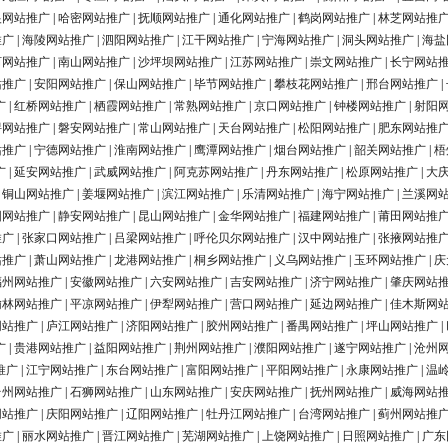
银网站推广
|
哈密网站推广
|
抚顺网站推广
|
通化网站推广
|
鹤岗网站推广
|
林芝网站推
推广
|
海陵网站推广
|
泗阳网站推广
|
江干网站推广
|
宁海网站推广
|
洞头网站推广
|
海盐
河网站推广
|
南山网站推广
|
沙坪坝网站推广
|
江苏网站推广
|
崇文网站推广
|
长宁网站
站推广
|
安阳网站推广
|
保山网站推广
|
毕节网站推广
|
攀枝花网站推广
|
邢台网站推广
|
广
|
红桥网站推广
|
栖霞网站推广
|
常熟网站推广
|
京口网站推广
|
钟楼网站推广
|
射阳
浔网站推广
|
磐安网站推广
|
常山网站推广
|
天台网站推广
|
松阳网站推广
|
肥东网站推
站推广
|
宁德网站推广
|
淮南网站推广
|
鹰潭网站推广
|
烟台网站推广
|
韶关网站推广
|
梧
广
|
延安网站推广
|
武威网站推广
|
阿克苏网站推广
|
丹东网站推广
|
松原网站推广
|
大
|
铜山网站推广
|
姜堰网站推广
|
滨江网站推广
|
乐清网站推广
|
海宁网站推广
|
兰溪网
阳网站推广
|
静安网站推广
|
昆山网站推广
|
金华网站推广
|
福建网站推广
|
莆田网站推
推广
|
张家口网站推广
|
吕梁网站推广
|
呼伦贝尔网站推广
|
汉中网站推广
|
张掖网站推
站推广
|
萧山网站推广
|
龙港网站推广
|
桐乡网站推广
|
义乌网站推广
|
玉环网站推广
|
庆
福州网站推广
|
安徽网站推广
|
六安网站推广
|
吉安网站推广
|
济宁网站推广
|
肇庆网站
榆林网站推广
|
平凉网站推广
|
伊犁网站推广
|
营口网站推广
|
延边网站推广
|
佳木斯网
网站推广
|
庐江网站推广
|
济阳网站推广
|
胶州网站推广
|
番禺网站推广
|
坪山网站推广
|
广
|
贵港网站推广
|
益阳网站推广
|
荆州网站推广
|
濮阳网站推广
|
遂宁网站推广
|
沧州
推广
|
江宁网站推广
|
东台网站推广
|
富阳网站推广
|
平阳网站推广
|
永康网站推广
|
温
台州网站推广
|
石狮网站推广
|
山东网站推广
|
安庆网站推广
|
抚州网站推广
|
威海网站
网站推广
|
庆阳网站推广
|
辽阳网站推广
|
牡丹江网站推广
|
台湾网站推广
|
蓟州网站推
推广
|
丽水网站推广
|
晋江网站推广
|
芜湖网站推广
|
上饶网站推广
|
日照网站推广
|
广东