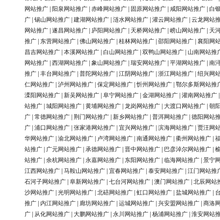
网站推广
|
阳泉网站推广
|
赤峰网站推广
|
固原网站推广
|
咸阳网站推广
|
白
广
|
锡山网站推广
|
建湖网站推广
|
涟水网站推广
|
灌云网站推广
|
云龙网站
网站推广
|
遂昌网站推广
|
庐阳网站推广
|
天桥网站推广
|
崂山网站推广
|
天
推广
|
东营网站推广
|
佛山网站推广
|
桂林网站推广
|
邵阳网站推广
|
襄阳网
昌吉网站推广
|
本溪网站推广
|
白山网站推广
|
双鸭山网站推广
|
山南网站推
网站推广
|
西湖网站推广
|
象山网站推广
|
瑞安网站推广
|
平湖网站推广
|
南
推广
|
丰台网站推广
|
普陀网站推广
|
江阴网站推广
|
浙江网站推广
|
绍兴网
仁网站推广
|
泸州网站推广
|
保定网站推广
|
忻州网站推广
|
鄂尔多斯网站推
溧阳网站推广
|
新吴网站推广
|
阜宁网站推广
|
金湖网站推广
|
灌南网站推广
站推广
|
城阳网站推广
|
黄埔网站推广
|
龙岗网站推广
|
大渡口网站推广
|
朝
广
|
常德网站推广
|
荆门网站推广
|
新乡网站推广
|
普洱网站推广
|
德阳网站
广
|
浦口网站推广
|
张家港网站推广
|
宜兴网站推广
|
滨海网站推广
|
贾汪网
华网站推广
|
渝北网站推广
|
卢湾网站推广
|
南通网站推广
|
衢州网站推广
|
站推广
|
广元网站推广
|
承德网站推广
|
晋中网站推广
|
巴彦淖尔网站推广
|
站推广
|
余杭网站推广
|
永嘉网站推广
|
东阳网站推广
|
临海网站推广
|
景宁
江西网站推广
|
马鞍山网站推广
|
宜春网站推广
|
泰安网站推广
|
江门网站推
石河子网站推广
|
阜新网站推广
|
七台河网站推广
|
澳门网站推广
|
北辰网站
沙网站推广
|
光明网站推广
|
北碚网站推广
|
虹口网站推广
|
盐城网站推广
|
推广
|
内江网站推广
|
廊坊网站推广
|
运城网站推广
|
兴安盟网站推广
|
商洛
广
|
从化网站推广
|
大鹏网站推广
|
永川网站推广
|
杨浦网站推广
|
淮安网站