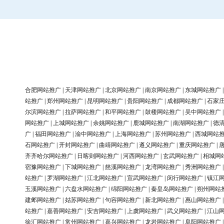
合肥网站推广
|
天津网站推广
|
北京网站推广
|
南京网站推广
|
东城网站推广
站推广
|
郑州网站推广
|
昆明网站推广
|
贵阳网站推广
|
成都网站推广
|
石家
尔滨网站推广
|
拉萨网站推广
|
和平网站推广
|
鼓楼网站推广
|
吴中网站推广
网站推广
|
上城网站推广
|
余姚网站推广
|
鹿城网站推广
|
南湖网站推广
|
德
广
|
福田网站推广
|
渝中网站推广
|
上海网站推广
|
苏州网站推广
|
西城网站
石网站推广
|
开封网站推广
|
曲靖网站推广
|
遵义网站推广
|
重庆网站推广
|
齐齐哈尔网站推广
|
日喀则网站推广
|
河西网站推广
|
玄武网站推广
|
相城网
宿豫网站推广
|
下城网站推广
|
慈溪网站推广
|
龙湾网站推广
|
秀洲网站推广
站推广
|
罗湖网站推广
|
江北网站推广
|
宣武网站推广
|
闵行网站推广
|
镇江
玉溪网站推广
|
六盘水网站推广
|
绵阳网站推广
|
秦皇岛网站推广
|
朔州网站
建邺网站推广
|
姑苏网站推广
|
句容网站推广
|
新北网站推广
|
惠山网站推广
站推广
|
嘉善网站推广
|
安吉网站推广
|
上虞网站推广
|
武义网站推广
|
江山
徐汇网站推广
|
常州网站推广
|
嘉兴网站推广
|
龙岩网站推广
|
阜阳网站推广