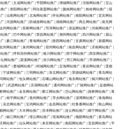
网站推广
|
文成网站推广
|
平阴网站推广
|
增城网站推广
|
涪陵网站推广
|
宝山
站推广
|
资阳网站推广
|
阿拉善盟网站推广
|
陇南网站推广
|
铁岭网站推广
|
绥
推广
|
汕尾网站推广
|
北海网站推广
|
怀化网站推广
|
南阳网站推广
|
宜宾网站
推广
|
河源网站推广
|
防城港网站推广
|
湖南网站推广
|
商丘网站推广
|
南充网
达州网站推广
|
双桥网站推广
|
菏泽网站推广
|
清远网站推广
|
河南网站推广
|
网站推广
|
巴中网站推广
|
荣昌网站推广
|
潮州网站推广
|
四川网站推广
|
眉山
推广
|
綦江网站推广
|
青海网站推广
|
陕西网站推广
|
甘肃网站推广
|
新疆网站
杭州网站推广
|
泉州网站推广
|
宿州网站推广
|
南昌网站推广
|
济南网站推广
|
网站推广
|
呼和浩特网站推广
|
银川网站推广
|
西宁网站推广
|
西安网站推广
|
金坛网站推广
|
梁溪网站推广
|
崇川网站推广
|
邗江网站推广
|
亭湖网站推广
|
网站推广
|
婺城网站推广
|
柯城网站推广
|
定海网站推广
|
黄岩网站推广
|
莲都
广
|
宁波网站推广
|
三明网站推广
|
淮北网站推广
|
景德镇网站推广
|
青岛网站
同网站推广
|
包头网站推广
|
石嘴山网站推广
|
海东网站推广
|
铜川网站推广
|
推广
|
武进网站推广
|
滨湖网站推广
|
通州网站推广
|
广陵网站推广
|
盐都网站
桥网站推广
|
金东网站推广
|
衢江网站推广
|
岱山网站推广
|
路桥网站推广
|
青
推广
|
南平网站推广
|
亳州网站推广
|
萍乡网站推广
|
淄博网站推广
|
珠海网站
广
|
吴忠网站推广
|
宝鸡网站推广
|
金昌网站推广
|
吐鲁番网站推广
|
鞍山网站
都网站推广
|
大丰网站推广
|
洪泽网站推广
|
连云网站推广
|
睢宁网站推广
|
兴
推广
|
椒江网站推广
|
缙云网站推广
|
瑶海网站推广
|
槐荫网站推广
|
黄岛网站
庄网站推广
|
汕头网站推广
|
来宾网站推广
|
衡阳网站推广
|
宜昌网站推广
|
平