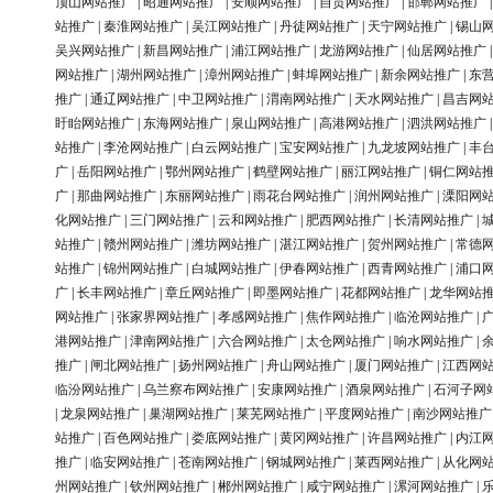
顶山网站推广
|
昭通网站推广
|
安顺网站推广
|
自贡网站推广
|
邯郸网站推广
站推广
|
秦淮网站推广
|
吴江网站推广
|
丹徒网站推广
|
天宁网站推广
|
锡山
吴兴网站推广
|
新昌网站推广
|
浦江网站推广
|
龙游网站推广
|
仙居网站推广
网站推广
|
湖州网站推广
|
漳州网站推广
|
蚌埠网站推广
|
新余网站推广
|
东
推广
|
通辽网站推广
|
中卫网站推广
|
渭南网站推广
|
天水网站推广
|
昌吉网
盱眙网站推广
|
东海网站推广
|
泉山网站推广
|
高港网站推广
|
泗洪网站推广
站推广
|
李沧网站推广
|
白云网站推广
|
宝安网站推广
|
九龙坡网站推广
|
丰
广
|
岳阳网站推广
|
鄂州网站推广
|
鹤壁网站推广
|
丽江网站推广
|
铜仁网站
广
|
那曲网站推广
|
东丽网站推广
|
雨花台网站推广
|
润州网站推广
|
溧阳网
化网站推广
|
三门网站推广
|
云和网站推广
|
肥西网站推广
|
长清网站推广
|
站推广
|
赣州网站推广
|
潍坊网站推广
|
湛江网站推广
|
贺州网站推广
|
常德
站推广
|
锦州网站推广
|
白城网站推广
|
伊春网站推广
|
西青网站推广
|
浦口
广
|
长丰网站推广
|
章丘网站推广
|
即墨网站推广
|
花都网站推广
|
龙华网站
网站推广
|
张家界网站推广
|
孝感网站推广
|
焦作网站推广
|
临沧网站推广
|
港网站推广
|
津南网站推广
|
六合网站推广
|
太仓网站推广
|
响水网站推广
|
推广
|
闸北网站推广
|
扬州网站推广
|
舟山网站推广
|
厦门网站推广
|
江西网
临汾网站推广
|
乌兰察布网站推广
|
安康网站推广
|
酒泉网站推广
|
石河子网
|
龙泉网站推广
|
巢湖网站推广
|
莱芜网站推广
|
平度网站推广
|
南沙网站推广
站推广
|
百色网站推广
|
娄底网站推广
|
黄冈网站推广
|
许昌网站推广
|
内江
推广
|
临安网站推广
|
苍南网站推广
|
钢城网站推广
|
莱西网站推广
|
从化网
州网站推广
|
钦州网站推广
|
郴州网站推广
|
咸宁网站推广
|
漯河网站推广
|