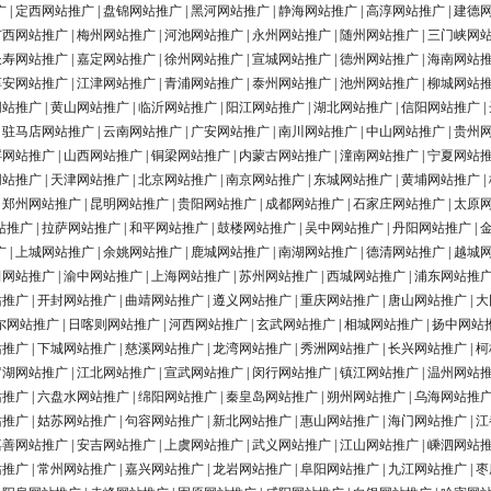
广
|
定西网站推广
|
盘锦网站推广
|
黑河网站推广
|
静海网站推广
|
高淳网站推广
|
建德
广西网站推广
|
梅州网站推广
|
河池网站推广
|
永州网站推广
|
随州网站推广
|
三门峡网
长寿网站推广
|
嘉定网站推广
|
徐州网站推广
|
宣城网站推广
|
德州网站推广
|
海南网站
淳安网站推广
|
江津网站推广
|
青浦网站推广
|
泰州网站推广
|
池州网站推广
|
柳城网站
网站推广
|
黄山网站推广
|
临沂网站推广
|
阳江网站推广
|
湖北网站推广
|
信阳网站推广
|
|
驻马店网站推广
|
云南网站推广
|
广安网站推广
|
南川网站推广
|
中山网站推广
|
贵州
浮网站推广
|
山西网站推广
|
铜梁网站推广
|
内蒙古网站推广
|
潼南网站推广
|
宁夏网站
网站推广
|
天津网站推广
|
北京网站推广
|
南京网站推广
|
东城网站推广
|
黄埔网站推广
|
|
郑州网站推广
|
昆明网站推广
|
贵阳网站推广
|
成都网站推广
|
石家庄网站推广
|
太原
站推广
|
拉萨网站推广
|
和平网站推广
|
鼓楼网站推广
|
吴中网站推广
|
丹阳网站推广
|
广
|
上城网站推广
|
余姚网站推广
|
鹿城网站推广
|
南湖网站推广
|
德清网站推广
|
越城
田网站推广
|
渝中网站推广
|
上海网站推广
|
苏州网站推广
|
西城网站推广
|
浦东网站推
站推广
|
开封网站推广
|
曲靖网站推广
|
遵义网站推广
|
重庆网站推广
|
唐山网站推广
|
大
尔网站推广
|
日喀则网站推广
|
河西网站推广
|
玄武网站推广
|
相城网站推广
|
扬中网站
站推广
|
下城网站推广
|
慈溪网站推广
|
龙湾网站推广
|
秀洲网站推广
|
长兴网站推广
|
柯
罗湖网站推广
|
江北网站推广
|
宣武网站推广
|
闵行网站推广
|
镇江网站推广
|
温州网站
站推广
|
六盘水网站推广
|
绵阳网站推广
|
秦皇岛网站推广
|
朔州网站推广
|
乌海网站推
站推广
|
姑苏网站推广
|
句容网站推广
|
新北网站推广
|
惠山网站推广
|
海门网站推广
|
江
嘉善网站推广
|
安吉网站推广
|
上虞网站推广
|
武义网站推广
|
江山网站推广
|
嵊泗网站
站推广
|
常州网站推广
|
嘉兴网站推广
|
龙岩网站推广
|
阜阳网站推广
|
九江网站推广
|
枣