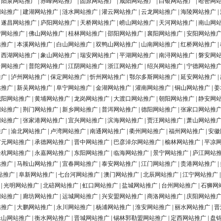
|
阳泉网站推广
|
赤峰网站推广
|
固原网站推广
|
咸阳网站推广
|
白银网站推广
|
哈密网
网站推广
|
建湖网站推广
|
涟水网站推广
|
灌云网站推广
|
云龙网站推广
|
海陵网站推广
|
|
遂昌网站推广
|
庐阳网站推广
|
天桥网站推广
|
崂山网站推广
|
天河网站推广
|
南山网
营网站推广
|
佛山网站推广
|
桂林网站推广
|
邵阳网站推广
|
襄阳网站推广
|
安阳网站推
站推广
|
本溪网站推广
|
白山网站推广
|
双鸭山网站推广
|
山南网站推广
|
红桥网站推广
|
|
西湖网站推广
|
象山网站推广
|
瑞安网站推广
|
平湖网站推广
|
南浔网站推广
|
磐安网
台网站推广
|
普陀网站推广
|
江阴网站推广
|
浙江网站推广
|
绍兴网站推广
|
宁德网站推
推广
|
泸州网站推广
|
保定网站推广
|
忻州网站推广
|
鄂尔多斯网站推广
|
延安网站推广
|
站推广
|
新吴网站推广
|
阜宁网站推广
|
金湖网站推广
|
灌南网站推广
|
铜山网站推广
|
姜
城阳网站推广
|
黄埔网站推广
|
龙岗网站推广
|
大渡口网站推广
|
朝阳网站推广
|
静安网
网站推广
|
荆门网站推广
|
新乡网站推广
|
普洱网站推广
|
德阳网站推广
|
张家口网站推
网站推广
|
张家港网站推广
|
宜兴网站推广
|
滨海网站推广
|
贾汪网站推广
|
萧山网站推
推广
|
渝北网站推广
|
卢湾网站推广
|
南通网站推广
|
衢州网站推广
|
福州网站推广
|
安徽
广元网站推广
|
承德网站推广
|
晋中网站推广
|
巴彦淖尔网站推广
|
榆林网站推广
|
平凉
余杭网站推广
|
永嘉网站推广
|
东阳网站推广
|
临海网站推广
|
景宁网站推广
|
庐江网站
站推广
|
马鞍山网站推广
|
宜春网站推广
|
泰安网站推广
|
江门网站推广
|
贵港网站推广
|
站推广
|
阜新网站推广
|
七台河网站推广
|
澳门网站推广
|
北辰网站推广
|
江宁网站推广
|
光明网站推广
|
北碚网站推广
|
虹口网站推广
|
盐城网站推广
|
台州网站推广
|
石狮网
网站推广
|
廊坊网站推广
|
运城网站推广
|
兴安盟网站推广
|
商洛网站推广
|
庆阳网站推
站推广
|
大鹏网站推广
|
永川网站推广
|
杨浦网站推广
|
淮安网站推广
|
丽水网站推广
|
晋
乐山网站推广
|
衡水网站推广
|
晋城网站推广
|
锡林郭勒盟网站推广
|
定西网站推广
|
盘