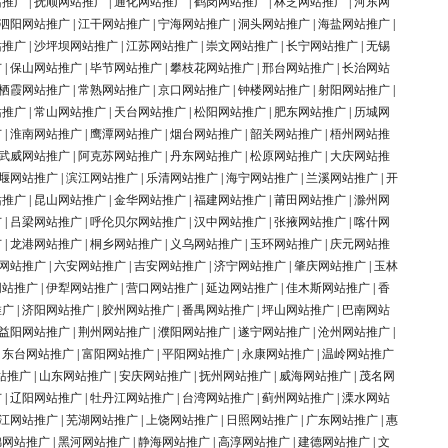
站推广
|
抚顺网站推广
|
通化网站推广
|
鹤岗网站推广
|
林芝网站推广
|
河东网
泗阳网站推广
|
江干网站推广
|
宁海网站推广
|
洞头网站推广
|
海盐网站推广
|
站推广
|
沙坪坝网站推广
|
江苏网站推广
|
崇文网站推广
|
长宁网站推广
|
无锡
广
|
保山网站推广
|
毕节网站推广
|
攀枝花网站推广
|
邢台网站推广
|
长治网站
栖霞网站推广
|
常熟网站推广
|
京口网站推广
|
钟楼网站推广
|
射阳网站推广
|
站推广
|
常山网站推广
|
天台网站推广
|
松阳网站推广
|
肥东网站推广
|
历城网
广
|
淮南网站推广
|
鹰潭网站推广
|
烟台网站推广
|
韶关网站推广
|
梧州网站推
武威网站推广
|
阿克苏网站推广
|
丹东网站推广
|
松原网站推广
|
大庆网站推
堰网站推广
|
滨江网站推广
|
乐清网站推广
|
海宁网站推广
|
兰溪网站推广
|
开
站推广
|
昆山网站推广
|
金华网站推广
|
福建网站推广
|
莆田网站推广
|
滁州网
广
|
吕梁网站推广
|
呼伦贝尔网站推广
|
汉中网站推广
|
张掖网站推广
|
喀什网
广
|
龙港网站推广
|
桐乡网站推广
|
义乌网站推广
|
玉环网站推广
|
庆元网站推
网站推广
|
六安网站推广
|
吉安网站推广
|
济宁网站推广
|
肇庆网站推广
|
玉林
网站推广
|
伊犁网站推广
|
营口网站推广
|
延边网站推广
|
佳木斯网站推广
|
香
推广
|
济阳网站推广
|
胶州网站推广
|
番禺网站推广
|
坪山网站推广
|
巴南网站
益阳网站推广
|
荆州网站推广
|
濮阳网站推广
|
遂宁网站推广
|
沧州网站推广
|
|
东台网站推广
|
富阳网站推广
|
平阳网站推广
|
永康网站推广
|
温岭网站推广
站推广
|
山东网站推广
|
安庆网站推广
|
抚州网站推广
|
威海网站推广
|
茂名网
广
|
辽阳网站推广
|
牡丹江网站推广
|
台湾网站推广
|
蓟州网站推广
|
溧水网站
江网站推广
|
芜湖网站推广
|
上饶网站推广
|
日照网站推广
|
广东网站推广
|
惠
锦网站推广
|
黑河网站推广
|
静海网站推广
|
高淳网站推广
|
建德网站推广
|
文