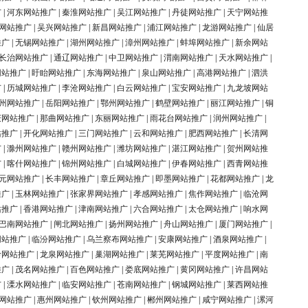
广
|
河东网站推广
|
秦淮网站推广
|
吴江网站推广
|
丹徒网站推广
|
天宁网站推
网站推广
|
吴兴网站推广
|
新昌网站推广
|
浦江网站推广
|
龙游网站推广
|
仙居
推广
|
无锡网站推广
|
湖州网站推广
|
漳州网站推广
|
蚌埠网站推广
|
新余网站
长治网站推广
|
通辽网站推广
|
中卫网站推广
|
渭南网站推广
|
天水网站推广
|
网站推广
|
盱眙网站推广
|
东海网站推广
|
泉山网站推广
|
高港网站推广
|
泗洪
广
|
历城网站推广
|
李沧网站推广
|
白云网站推广
|
宝安网站推广
|
九龙坡网站
州网站推广
|
岳阳网站推广
|
鄂州网站推广
|
鹤壁网站推广
|
丽江网站推广
|
铜
庆网站推广
|
那曲网站推广
|
东丽网站推广
|
雨花台网站推广
|
润州网站推广
|
站推广
|
开化网站推广
|
三门网站推广
|
云和网站推广
|
肥西网站推广
|
长清网
广
|
滁州网站推广
|
赣州网站推广
|
潍坊网站推广
|
湛江网站推广
|
贺州网站推
广
|
喀什网站推广
|
锦州网站推广
|
白城网站推广
|
伊春网站推广
|
西青网站推
元网站推广
|
长丰网站推广
|
章丘网站推广
|
即墨网站推广
|
花都网站推广
|
龙
推广
|
玉林网站推广
|
张家界网站推广
|
孝感网站推广
|
焦作网站推广
|
临沧网
站推广
|
香港网站推广
|
津南网站推广
|
六合网站推广
|
太仓网站推广
|
响水网
巴南网站推广
|
闸北网站推广
|
扬州网站推广
|
舟山网站推广
|
厦门网站推广
|
网站推广
|
临汾网站推广
|
乌兰察布网站推广
|
安康网站推广
|
酒泉网站推广
|
岭网站推广
|
龙泉网站推广
|
巢湖网站推广
|
莱芜网站推广
|
平度网站推广
|
南
推广
|
茂名网站推广
|
百色网站推广
|
娄底网站推广
|
黄冈网站推广
|
许昌网站
广
|
溧水网站推广
|
临安网站推广
|
苍南网站推广
|
钢城网站推广
|
莱西网站推
网站推广
|
惠州网站推广
|
钦州网站推广
|
郴州网站推广
|
咸宁网站推广
|
漯河