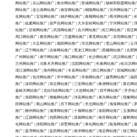
网站推广
|
乐山网站推广
|
衡水网站推广
|
晋城网站推广
|
锡林郭勒盟网站推
网站推广
|
连云港网站推广
|
南安网站推广
|
铜陵网站推广
|
滨州网站推广
|
化网站推广
|
宝坻网站推广
|
桐庐网站推广
|
泰顺网站推广
|
商河网站推广
|
推广
|
临夏网站推广
|
葫芦岛网站推广
|
大兴安岭网站推广
|
宁河网站推广
|
站推广
|
甘南网站推广
|
武清网站推广
|
合川网站推广
|
松江网站推广
|
宿迁
周口网站推广
|
雅安网站推广
|
万盛网站推广
|
莱芜网站推广
|
东莞网站推广
网站推广
|
大足网站推广
|
揭阳网站推广
|
河北网站推广
|
璧山网站推广
|
云
推广
|
辽宁网站推广
|
吉林网站推广
|
黑龙江网站推广
|
西藏网站推广
|
合肥
广州网站推广
|
南宁网站推广
|
海口网站推广
|
长沙网站推广
|
武汉网站推广
兰州网站推广
|
乌鲁木齐网站推广
|
沈阳网站推广
|
长春网站推广
|
哈尔滨网
清江浦网站推广
|
海州网站推广
|
丰县网站推广
|
靖江网站推广
|
宿城网站推
网站推广
|
包河网站推广
|
市中网站推广
|
市南网站推广
|
越秀网站推广
|
福
推广
|
深圳网站推广
|
崇左网站推广
|
三亚网站推广
|
株洲网站推广
|
黄石网
嘉峪关网站推广
|
克拉玛依网站推广
|
大连网站推广
|
四平网站推广
|
齐齐哈
推广
|
淮阴网站推广
|
赣榆网站推广
|
沛县网站推广
|
泰兴网站推广
|
宿豫网
田网站推广
|
蜀山网站推广
|
历下网站推广
|
市北网站推广
|
海珠网站推广
|
推广
|
柳州网站推广
|
湘潭网站推广
|
十堰网站推广
|
洛阳网站推广
|
玉溪网
推广
|
辽源网站推广
|
鸡西网站推广
|
昌都网站推广
|
南开网站推广
|
建邺网
化网站推广
|
沭阳网站推广
|
拱墅网站推广
|
奉化网站推广
|
瓯海网站推广
|
推广
|
荔湾网站推广
|
盐田网站推广
|
南岸网站推广
|
海定网站推广
|
徐汇网