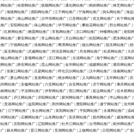
银网站推广
|
哈密网站推广
|
抚顺网站推广
|
通化网站推广
|
鹤岗网站推广
|
林芝网站推
推广
|
海陵网站推广
|
泗阳网站推广
|
江干网站推广
|
宁海网站推广
|
洞头网站推广
|
海盐
河网站推广
|
南山网站推广
|
沙坪坝网站推广
|
江苏网站推广
|
崇文网站推广
|
长宁网站
站推广
|
安阳网站推广
|
保山网站推广
|
毕节网站推广
|
攀枝花网站推广
|
邢台网站推广
|
广
|
红桥网站推广
|
栖霞网站推广
|
常熟网站推广
|
京口网站推广
|
钟楼网站推广
|
射阳
浔网站推广
|
磐安网站推广
|
常山网站推广
|
天台网站推广
|
松阳网站推广
|
肥东网站推
站推广
|
宁德网站推广
|
淮南网站推广
|
鹰潭网站推广
|
烟台网站推广
|
韶关网站推广
|
梧
广
|
延安网站推广
|
武威网站推广
|
阿克苏网站推广
|
丹东网站推广
|
松原网站推广
|
大
|
铜山网站推广
|
姜堰网站推广
|
滨江网站推广
|
乐清网站推广
|
海宁网站推广
|
兰溪网
阳网站推广
|
静安网站推广
|
昆山网站推广
|
金华网站推广
|
福建网站推广
|
莆田网站推
推广
|
张家口网站推广
|
吕梁网站推广
|
呼伦贝尔网站推广
|
汉中网站推广
|
张掖网站推
站推广
|
萧山网站推广
|
龙港网站推广
|
桐乡网站推广
|
义乌网站推广
|
玉环网站推广
|
庆
福州网站推广
|
安徽网站推广
|
六安网站推广
|
吉安网站推广
|
济宁网站推广
|
肇庆网站
榆林网站推广
|
平凉网站推广
|
伊犁网站推广
|
营口网站推广
|
延边网站推广
|
佳木斯网
网站推广
|
庐江网站推广
|
济阳网站推广
|
胶州网站推广
|
番禺网站推广
|
坪山网站推广
|
广
|
贵港网站推广
|
益阳网站推广
|
荆州网站推广
|
濮阳网站推广
|
遂宁网站推广
|
沧州
推广
|
江宁网站推广
|
东台网站推广
|
富阳网站推广
|
平阳网站推广
|
永康网站推广
|
温
台州网站推广
|
石狮网站推广
|
山东网站推广
|
安庆网站推广
|
抚州网站推广
|
威海网站
网站推广
|
庆阳网站推广
|
辽阳网站推广
|
牡丹江网站推广
|
台湾网站推广
|
蓟州网站推
推广
|
丽水网站推广
|
晋江网站推广
|
芜湖网站推广
|
上饶网站推广
|
日照网站推广
|
广东