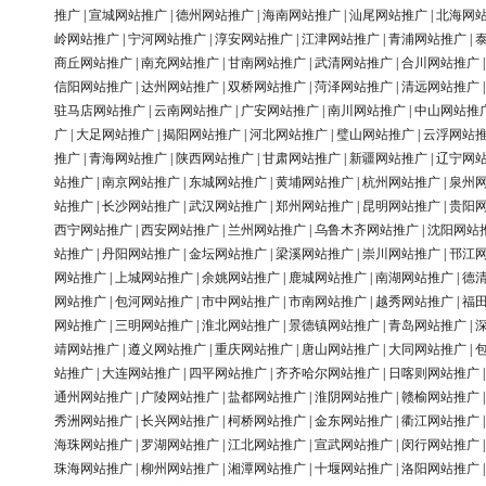
推广
|
宣城网站推广
|
德州网站推广
|
海南网站推广
|
汕尾网站推广
|
北海网
岭网站推广
|
宁河网站推广
|
淳安网站推广
|
江津网站推广
|
青浦网站推广
|
商丘网站推广
|
南充网站推广
|
甘南网站推广
|
武清网站推广
|
合川网站推广
信阳网站推广
|
达州网站推广
|
双桥网站推广
|
菏泽网站推广
|
清远网站推广
驻马店网站推广
|
云南网站推广
|
广安网站推广
|
南川网站推广
|
中山网站推
广
|
大足网站推广
|
揭阳网站推广
|
河北网站推广
|
璧山网站推广
|
云浮网站
推广
|
青海网站推广
|
陕西网站推广
|
甘肃网站推广
|
新疆网站推广
|
辽宁网
站推广
|
南京网站推广
|
东城网站推广
|
黄埔网站推广
|
杭州网站推广
|
泉州
站推广
|
长沙网站推广
|
武汉网站推广
|
郑州网站推广
|
昆明网站推广
|
贵阳
西宁网站推广
|
西安网站推广
|
兰州网站推广
|
乌鲁木齐网站推广
|
沈阳网站
站推广
|
丹阳网站推广
|
金坛网站推广
|
梁溪网站推广
|
崇川网站推广
|
邗江
网站推广
|
上城网站推广
|
余姚网站推广
|
鹿城网站推广
|
南湖网站推广
|
德
网站推广
|
包河网站推广
|
市中网站推广
|
市南网站推广
|
越秀网站推广
|
福
网站推广
|
三明网站推广
|
淮北网站推广
|
景德镇网站推广
|
青岛网站推广
|
靖网站推广
|
遵义网站推广
|
重庆网站推广
|
唐山网站推广
|
大同网站推广
|
站推广
|
大连网站推广
|
四平网站推广
|
齐齐哈尔网站推广
|
日喀则网站推广
通州网站推广
|
广陵网站推广
|
盐都网站推广
|
淮阴网站推广
|
赣榆网站推广
秀洲网站推广
|
长兴网站推广
|
柯桥网站推广
|
金东网站推广
|
衢江网站推广
海珠网站推广
|
罗湖网站推广
|
江北网站推广
|
宣武网站推广
|
闵行网站推广
珠海网站推广
|
柳州网站推广
|
湘潭网站推广
|
十堰网站推广
|
洛阳网站推广