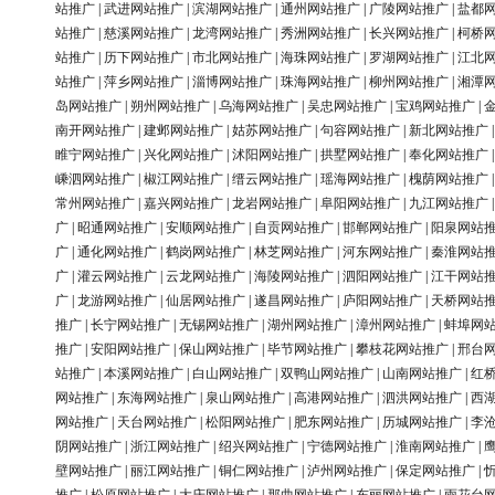
站推广
|
武进网站推广
|
滨湖网站推广
|
通州网站推广
|
广陵网站推广
|
盐都
站推广
|
慈溪网站推广
|
龙湾网站推广
|
秀洲网站推广
|
长兴网站推广
|
柯桥
站推广
|
历下网站推广
|
市北网站推广
|
海珠网站推广
|
罗湖网站推广
|
江北
站推广
|
萍乡网站推广
|
淄博网站推广
|
珠海网站推广
|
柳州网站推广
|
湘潭
岛网站推广
|
朔州网站推广
|
乌海网站推广
|
吴忠网站推广
|
宝鸡网站推广
|
南开网站推广
|
建邺网站推广
|
姑苏网站推广
|
句容网站推广
|
新北网站推广
睢宁网站推广
|
兴化网站推广
|
沭阳网站推广
|
拱墅网站推广
|
奉化网站推广
嵊泗网站推广
|
椒江网站推广
|
缙云网站推广
|
瑶海网站推广
|
槐荫网站推广
常州网站推广
|
嘉兴网站推广
|
龙岩网站推广
|
阜阳网站推广
|
九江网站推广
广
|
昭通网站推广
|
安顺网站推广
|
自贡网站推广
|
邯郸网站推广
|
阳泉网站
广
|
通化网站推广
|
鹤岗网站推广
|
林芝网站推广
|
河东网站推广
|
秦淮网站
广
|
灌云网站推广
|
云龙网站推广
|
海陵网站推广
|
泗阳网站推广
|
江干网站
广
|
龙游网站推广
|
仙居网站推广
|
遂昌网站推广
|
庐阳网站推广
|
天桥网站
推广
|
长宁网站推广
|
无锡网站推广
|
湖州网站推广
|
漳州网站推广
|
蚌埠网
推广
|
安阳网站推广
|
保山网站推广
|
毕节网站推广
|
攀枝花网站推广
|
邢台
站推广
|
本溪网站推广
|
白山网站推广
|
双鸭山网站推广
|
山南网站推广
|
红
网站推广
|
东海网站推广
|
泉山网站推广
|
高港网站推广
|
泗洪网站推广
|
西
网站推广
|
天台网站推广
|
松阳网站推广
|
肥东网站推广
|
历城网站推广
|
李
阴网站推广
|
浙江网站推广
|
绍兴网站推广
|
宁德网站推广
|
淮南网站推广
|
壁网站推广
|
丽江网站推广
|
铜仁网站推广
|
泸州网站推广
|
保定网站推广
|