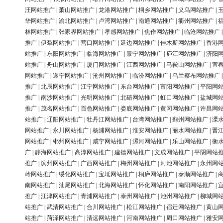
汪网站推广
|
萧山网站推广
|
龙港网站推广
|
桐乡网站推广
|
义乌网站推广
|
华网站推广
|
渝北网站推广
|
卢湾网站推广
|
南通网站推广
|
衢州网站推广
|
林网站推广
|
张家界网站推广
|
孝感网站推广
|
焦作网站推广
|
临沧网站推广
推广
|
伊犁网站推广
|
营口网站推广
|
延边网站推广
|
佳木斯网站推广
|
香港
站推广
|
东阳网站推广
|
临海网站推广
|
景宁网站推广
|
庐江网站推广
|
济阳
站推广
|
舟山网站推广
|
厦门网站推广
|
江西网站推广
|
马鞍山网站推广
|
宜
网站推广
|
遂宁网站推广
|
沧州网站推广
|
临汾网站推广
|
乌兰察布网站推广
推广
|
北辰网站推广
|
江宁网站推广
|
东台网站推广
|
富阳网站推广
|
平阳网
推广
|
南沙网站推广
|
光明网站推广
|
北碚网站推广
|
虹口网站推广
|
盐城网
推广
|
茂名网站推广
|
百色网站推广
|
娄底网站推广
|
黄冈网站推广
|
许昌网
站推广
|
辽阳网站推广
|
牡丹江网站推广
|
台湾网站推广
|
蓟州网站推广
|
溧
网站推广
|
永川网站推广
|
杨浦网站推广
|
淮安网站推广
|
丽水网站推广
|
晋
网站推广
|
郴州网站推广
|
咸宁网站推广
|
漯河网站推广
|
乐山网站推广
|
衡
广
|
静海网站推广
|
高淳网站推广
|
建德网站推广
|
文成网站推广
|
平阴网站
推广
|
滨州网站推广
|
广西网站推广
|
梅州网站推广
|
河池网站推广
|
永州网
岭网站推广
|
绥化网站推广
|
宝坻网站推广
|
桐庐网站推广
|
泰顺网站推广
|
南网站推广
|
汕尾网站推广
|
北海网站推广
|
怀化网站推广
|
南阳网站推广
|
推广
|
江津网站推广
|
青浦网站推广
|
泰州网站推广
|
池州网站推广
|
柳城网
站推广
|
武清网站推广
|
合川网站推广
|
松江网站推广
|
宿迁网站推广
|
黄山
站推广
|
菏泽网站推广
|
清远网站推广
|
河南网站推广
|
周口网站推广
|
雅安