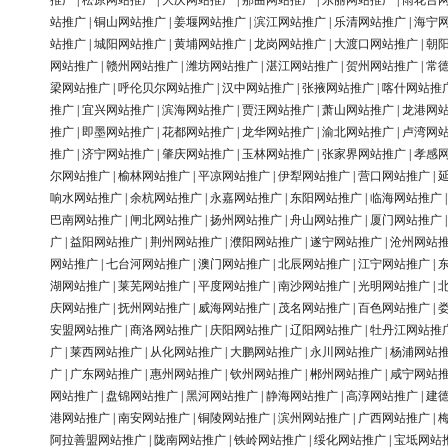
推广
|
松原网站推广
|
大庆网站推广
|
那曲网站推广
|
东丽网站推广
|
雨花台
站推广
|
铜山网站推广
|
姜堰网站推广
|
滨江网站推广
|
乐清网站推广
|
海宁
站推广
|
城阳网站推广
|
黄埔网站推广
|
龙岗网站推广
|
大渡口网站推广
|
朝
网站推广
|
赣州网站推广
|
潍坊网站推广
|
湛江网站推广
|
贺州网站推广
|
常
梁网站推广
|
呼伦贝尔网站推广
|
汉中网站推广
|
张掖网站推广
|
喀什网站推
推广
|
宜兴网站推广
|
滨海网站推广
|
贾汪网站推广
|
萧山网站推广
|
龙港网
推广
|
即墨网站推广
|
花都网站推广
|
龙华网站推广
|
渝北网站推广
|
卢湾网
推广
|
济宁网站推广
|
肇庆网站推广
|
玉林网站推广
|
张家界网站推广
|
孝感
尔网站推广
|
榆林网站推广
|
平凉网站推广
|
伊犁网站推广
|
营口网站推广
|
响水网站推广
|
余杭网站推广
|
永嘉网站推广
|
东阳网站推广
|
临海网站推广
巴南网站推广
|
闸北网站推广
|
扬州网站推广
|
舟山网站推广
|
厦门网站推广
广
|
益阳网站推广
|
荆州网站推广
|
濮阳网站推广
|
遂宁网站推广
|
沧州网站
网站推广
|
七台河网站推广
|
澳门网站推广
|
北辰网站推广
|
江宁网站推广
|
湖网站推广
|
莱芜网站推广
|
平度网站推广
|
南沙网站推广
|
光明网站推广
|
庆网站推广
|
抚州网站推广
|
威海网站推广
|
茂名网站推广
|
百色网站推广
|
安盟网站推广
|
商洛网站推广
|
庆阳网站推广
|
辽阳网站推广
|
牡丹江网站推
广
|
莱西网站推广
|
从化网站推广
|
大鹏网站推广
|
永川网站推广
|
杨浦网站
广
|
广东网站推广
|
惠州网站推广
|
钦州网站推广
|
郴州网站推广
|
咸宁网站
网站推广
|
盘锦网站推广
|
黑河网站推广
|
静海网站推广
|
高淳网站推广
|
建
港网站推广
|
南安网站推广
|
铜陵网站推广
|
滨州网站推广
|
广西网站推广
|
阿拉善盟网站推广
|
陇南网站推广
|
铁岭网站推广
|
绥化网站推广
|
宝坻网站