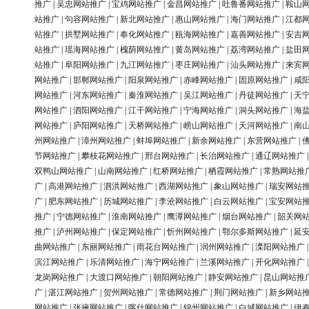
推广
|
吴忠网站推广
|
宝鸡网站推广
|
金昌网站推广
|
吐鲁番网站推广
|
鞍山
站推广
|
句容网站推广
|
新北网站推广
|
惠山网站推广
|
海门网站推广
|
江都
站推广
|
拱墅网站推广
|
奉化网站推广
|
瓯海网站推广
|
嘉善网站推广
|
安吉
站推广
|
瑶海网站推广
|
槐荫网站推广
|
黄岛网站推广
|
荔湾网站推广
|
盐田
站推广
|
阜阳网站推广
|
九江网站推广
|
枣庄网站推广
|
汕头网站推广
|
来宾
网站推广
|
邯郸网站推广
|
阳泉网站推广
|
赤峰网站推广
|
固原网站推广
|
咸
网站推广
|
河东网站推广
|
秦淮网站推广
|
吴江网站推广
|
丹徒网站推广
|
天
网站推广
|
泗阳网站推广
|
江干网站推广
|
宁海网站推广
|
洞头网站推广
|
海
网站推广
|
庐阳网站推广
|
天桥网站推广
|
崂山网站推广
|
天河网站推广
|
南
州网站推广
|
漳州网站推广
|
蚌埠网站推广
|
新余网站推广
|
东营网站推广
|
节网站推广
|
攀枝花网站推广
|
邢台网站推广
|
长治网站推广
|
通辽网站推广
双鸭山网站推广
|
山南网站推广
|
红桥网站推广
|
栖霞网站推广
|
常熟网站推
广
|
高港网站推广
|
泗洪网站推广
|
西湖网站推广
|
象山网站推广
|
瑞安网站
广
|
肥东网站推广
|
历城网站推广
|
李沧网站推广
|
白云网站推广
|
宝安网站
推广
|
宁德网站推广
|
淮南网站推广
|
鹰潭网站推广
|
烟台网站推广
|
韶关网
推广
|
泸州网站推广
|
保定网站推广
|
忻州网站推广
|
鄂尔多斯网站推广
|
延
曲网站推广
|
东丽网站推广
|
雨花台网站推广
|
润州网站推广
|
溧阳网站推广
滨江网站推广
|
乐清网站推广
|
海宁网站推广
|
兰溪网站推广
|
开化网站推广
龙岗网站推广
|
大渡口网站推广
|
朝阳网站推广
|
静安网站推广
|
昆山网站推
广
|
湛江网站推广
|
贺州网站推广
|
常德网站推广
|
荆门网站推广
|
新乡网站
网站推广
|
张掖网站推广
|
喀什网站推广
|
锦州网站推广
|
白城网站推广
|
伊