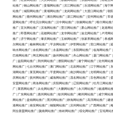
推广
|
松原网站推广
|
大庆网站推广
|
那曲网站推广
|
东丽网站推广
|
雨花台
站推广
|
铜山网站推广
|
姜堰网站推广
|
滨江网站推广
|
乐清网站推广
|
海宁
站推广
|
城阳网站推广
|
黄埔网站推广
|
龙岗网站推广
|
大渡口网站推广
|
朝
网站推广
|
赣州网站推广
|
潍坊网站推广
|
湛江网站推广
|
贺州网站推广
|
常
梁网站推广
|
呼伦贝尔网站推广
|
汉中网站推广
|
张掖网站推广
|
喀什网站推
推广
|
宜兴网站推广
|
滨海网站推广
|
贾汪网站推广
|
萧山网站推广
|
龙港网
推广
|
即墨网站推广
|
花都网站推广
|
龙华网站推广
|
渝北网站推广
|
卢湾网
推广
|
济宁网站推广
|
肇庆网站推广
|
玉林网站推广
|
张家界网站推广
|
孝感
尔网站推广
|
榆林网站推广
|
平凉网站推广
|
伊犁网站推广
|
营口网站推广
|
响水网站推广
|
余杭网站推广
|
永嘉网站推广
|
东阳网站推广
|
临海网站推广
巴南网站推广
|
闸北网站推广
|
扬州网站推广
|
舟山网站推广
|
厦门网站推广
广
|
益阳网站推广
|
荆州网站推广
|
濮阳网站推广
|
遂宁网站推广
|
沧州网站
网站推广
|
七台河网站推广
|
澳门网站推广
|
北辰网站推广
|
江宁网站推广
|
湖网站推广
|
莱芜网站推广
|
平度网站推广
|
南沙网站推广
|
光明网站推广
|
庆网站推广
|
抚州网站推广
|
威海网站推广
|
茂名网站推广
|
百色网站推广
|
安盟网站推广
|
商洛网站推广
|
庆阳网站推广
|
辽阳网站推广
|
牡丹江网站推
广
|
莱西网站推广
|
从化网站推广
|
大鹏网站推广
|
永川网站推广
|
杨浦网站
广
|
广东网站推广
|
惠州网站推广
|
钦州网站推广
|
郴州网站推广
|
咸宁网站
网站推广
|
盘锦网站推广
|
黑河网站推广
|
静海网站推广
|
高淳网站推广
|
建
港网站推广
|
南安网站推广
|
铜陵网站推广
|
滨州网站推广
|
广西网站推广
|
阿拉善盟网站推广
|
陇南网站推广
|
铁岭网站推广
|
绥化网站推广
|
宝坻网站