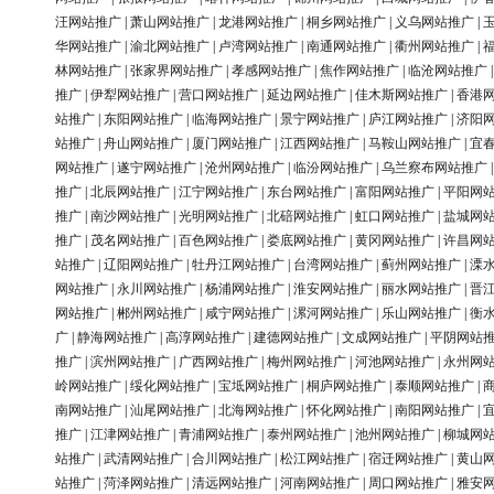
汪网站推广
|
萧山网站推广
|
龙港网站推广
|
桐乡网站推广
|
义乌网站推广
|
华网站推广
|
渝北网站推广
|
卢湾网站推广
|
南通网站推广
|
衢州网站推广
|
林网站推广
|
张家界网站推广
|
孝感网站推广
|
焦作网站推广
|
临沧网站推广
推广
|
伊犁网站推广
|
营口网站推广
|
延边网站推广
|
佳木斯网站推广
|
香港
站推广
|
东阳网站推广
|
临海网站推广
|
景宁网站推广
|
庐江网站推广
|
济阳
站推广
|
舟山网站推广
|
厦门网站推广
|
江西网站推广
|
马鞍山网站推广
|
宜
网站推广
|
遂宁网站推广
|
沧州网站推广
|
临汾网站推广
|
乌兰察布网站推广
推广
|
北辰网站推广
|
江宁网站推广
|
东台网站推广
|
富阳网站推广
|
平阳网
推广
|
南沙网站推广
|
光明网站推广
|
北碚网站推广
|
虹口网站推广
|
盐城网
推广
|
茂名网站推广
|
百色网站推广
|
娄底网站推广
|
黄冈网站推广
|
许昌网
站推广
|
辽阳网站推广
|
牡丹江网站推广
|
台湾网站推广
|
蓟州网站推广
|
溧
网站推广
|
永川网站推广
|
杨浦网站推广
|
淮安网站推广
|
丽水网站推广
|
晋
网站推广
|
郴州网站推广
|
咸宁网站推广
|
漯河网站推广
|
乐山网站推广
|
衡
广
|
静海网站推广
|
高淳网站推广
|
建德网站推广
|
文成网站推广
|
平阴网站
推广
|
滨州网站推广
|
广西网站推广
|
梅州网站推广
|
河池网站推广
|
永州网
岭网站推广
|
绥化网站推广
|
宝坻网站推广
|
桐庐网站推广
|
泰顺网站推广
|
南网站推广
|
汕尾网站推广
|
北海网站推广
|
怀化网站推广
|
南阳网站推广
|
推广
|
江津网站推广
|
青浦网站推广
|
泰州网站推广
|
池州网站推广
|
柳城网
站推广
|
武清网站推广
|
合川网站推广
|
松江网站推广
|
宿迁网站推广
|
黄山
站推广
|
菏泽网站推广
|
清远网站推广
|
河南网站推广
|
周口网站推广
|
雅安