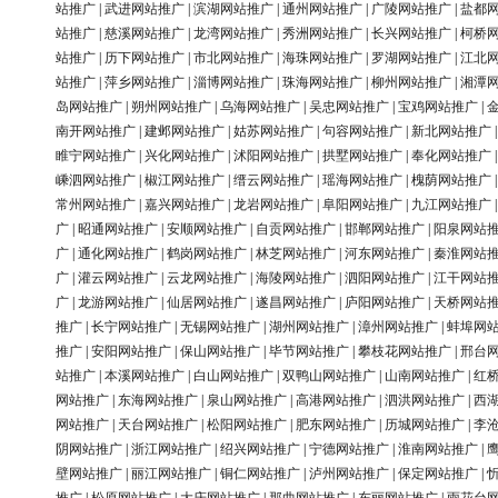
站推广
|
武进网站推广
|
滨湖网站推广
|
通州网站推广
|
广陵网站推广
|
盐都
站推广
|
慈溪网站推广
|
龙湾网站推广
|
秀洲网站推广
|
长兴网站推广
|
柯桥
站推广
|
历下网站推广
|
市北网站推广
|
海珠网站推广
|
罗湖网站推广
|
江北
站推广
|
萍乡网站推广
|
淄博网站推广
|
珠海网站推广
|
柳州网站推广
|
湘潭
岛网站推广
|
朔州网站推广
|
乌海网站推广
|
吴忠网站推广
|
宝鸡网站推广
|
南开网站推广
|
建邺网站推广
|
姑苏网站推广
|
句容网站推广
|
新北网站推广
睢宁网站推广
|
兴化网站推广
|
沭阳网站推广
|
拱墅网站推广
|
奉化网站推广
嵊泗网站推广
|
椒江网站推广
|
缙云网站推广
|
瑶海网站推广
|
槐荫网站推广
常州网站推广
|
嘉兴网站推广
|
龙岩网站推广
|
阜阳网站推广
|
九江网站推广
广
|
昭通网站推广
|
安顺网站推广
|
自贡网站推广
|
邯郸网站推广
|
阳泉网站
广
|
通化网站推广
|
鹤岗网站推广
|
林芝网站推广
|
河东网站推广
|
秦淮网站
广
|
灌云网站推广
|
云龙网站推广
|
海陵网站推广
|
泗阳网站推广
|
江干网站
广
|
龙游网站推广
|
仙居网站推广
|
遂昌网站推广
|
庐阳网站推广
|
天桥网站
推广
|
长宁网站推广
|
无锡网站推广
|
湖州网站推广
|
漳州网站推广
|
蚌埠网
推广
|
安阳网站推广
|
保山网站推广
|
毕节网站推广
|
攀枝花网站推广
|
邢台
站推广
|
本溪网站推广
|
白山网站推广
|
双鸭山网站推广
|
山南网站推广
|
红
网站推广
|
东海网站推广
|
泉山网站推广
|
高港网站推广
|
泗洪网站推广
|
西
网站推广
|
天台网站推广
|
松阳网站推广
|
肥东网站推广
|
历城网站推广
|
李
阴网站推广
|
浙江网站推广
|
绍兴网站推广
|
宁德网站推广
|
淮南网站推广
|
壁网站推广
|
丽江网站推广
|
铜仁网站推广
|
泸州网站推广
|
保定网站推广
|