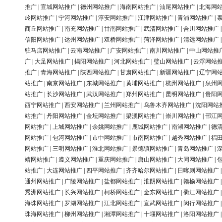
推广
|
宣城网站推广
|
德州网站推广
|
海南网站推广
|
汕尾网站推广
|
北海网
岭网站推广
|
宁河网站推广
|
淳安网站推广
|
江津网站推广
|
青浦网站推广
|
商丘网站推广
|
南充网站推广
|
甘南网站推广
|
武清网站推广
|
合川网站推广
信阳网站推广
|
达州网站推广
|
双桥网站推广
|
菏泽网站推广
|
清远网站推广
驻马店网站推广
|
云南网站推广
|
广安网站推广
|
南川网站推广
|
中山网站推
广
|
大足网站推广
|
揭阳网站推广
|
河北网站推广
|
璧山网站推广
|
云浮网站
推广
|
青海网站推广
|
陕西网站推广
|
甘肃网站推广
|
新疆网站推广
|
辽宁网
站推广
|
南京网站推广
|
东城网站推广
|
黄埔网站推广
|
杭州网站推广
|
泉州
站推广
|
长沙网站推广
|
武汉网站推广
|
郑州网站推广
|
昆明网站推广
|
贵阳
西宁网站推广
|
西安网站推广
|
兰州网站推广
|
乌鲁木齐网站推广
|
沈阳网站
站推广
|
丹阳网站推广
|
金坛网站推广
|
梁溪网站推广
|
崇川网站推广
|
邗江
网站推广
|
上城网站推广
|
余姚网站推广
|
鹿城网站推广
|
南湖网站推广
|
德
网站推广
|
包河网站推广
|
市中网站推广
|
市南网站推广
|
越秀网站推广
|
福
网站推广
|
三明网站推广
|
淮北网站推广
|
景德镇网站推广
|
青岛网站推广
|
靖网站推广
|
遵义网站推广
|
重庆网站推广
|
唐山网站推广
|
大同网站推广
|
站推广
|
大连网站推广
|
四平网站推广
|
齐齐哈尔网站推广
|
日喀则网站推广
通州网站推广
|
广陵网站推广
|
盐都网站推广
|
淮阴网站推广
|
赣榆网站推广
秀洲网站推广
|
长兴网站推广
|
柯桥网站推广
|
金东网站推广
|
衢江网站推广
海珠网站推广
|
罗湖网站推广
|
江北网站推广
|
宣武网站推广
|
闵行网站推广
珠海网站推广
|
柳州网站推广
|
湘潭网站推广
|
十堰网站推广
|
洛阳网站推广