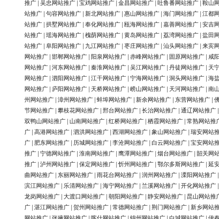
推广
|
吴忠网站推广
|
宝鸡网站推广
|
金昌网站推广
|
吐鲁番网站推广
|
鞍山
站推广
|
句容网站推广
|
新北网站推广
|
惠山网站推广
|
海门网站推广
|
江都
站推广
|
拱墅网站推广
|
奉化网站推广
|
瓯海网站推广
|
嘉善网站推广
|
安吉
站推广
|
瑶海网站推广
|
槐荫网站推广
|
黄岛网站推广
|
荔湾网站推广
|
盐田
站推广
|
阜阳网站推广
|
九江网站推广
|
枣庄网站推广
|
汕头网站推广
|
来宾
网站推广
|
邯郸网站推广
|
阳泉网站推广
|
赤峰网站推广
|
固原网站推广
|
咸
网站推广
|
河东网站推广
|
秦淮网站推广
|
吴江网站推广
|
丹徒网站推广
|
天
网站推广
|
泗阳网站推广
|
江干网站推广
|
宁海网站推广
|
洞头网站推广
|
海
网站推广
|
庐阳网站推广
|
天桥网站推广
|
崂山网站推广
|
天河网站推广
|
南
州网站推广
|
漳州网站推广
|
蚌埠网站推广
|
新余网站推广
|
东营网站推广
|
节网站推广
|
攀枝花网站推广
|
邢台网站推广
|
长治网站推广
|
通辽网站推广
双鸭山网站推广
|
山南网站推广
|
红桥网站推广
|
栖霞网站推广
|
常熟网站推
广
|
高港网站推广
|
泗洪网站推广
|
西湖网站推广
|
象山网站推广
|
瑞安网站
广
|
肥东网站推广
|
历城网站推广
|
李沧网站推广
|
白云网站推广
|
宝安网站
推广
|
宁德网站推广
|
淮南网站推广
|
鹰潭网站推广
|
烟台网站推广
|
韶关网
推广
|
泸州网站推广
|
保定网站推广
|
忻州网站推广
|
鄂尔多斯网站推广
|
延
曲网站推广
|
东丽网站推广
|
雨花台网站推广
|
润州网站推广
|
溧阳网站推广
滨江网站推广
|
乐清网站推广
|
海宁网站推广
|
兰溪网站推广
|
开化网站推广
龙岗网站推广
|
大渡口网站推广
|
朝阳网站推广
|
静安网站推广
|
昆山网站推
广
|
湛江网站推广
|
贺州网站推广
|
常德网站推广
|
荆门网站推广
|
新乡网站
网站推广
|
张掖网站推广
|
喀什网站推广
|
锦州网站推广
|
白城网站推广
|
伊