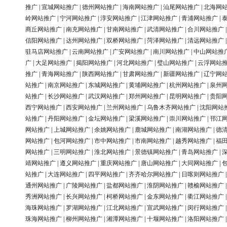
推广
|
宣城网站推广
|
德州网站推广
|
海南网站推广
|
汕尾网站推广
|
北海网
岭网站推广
|
宁河网站推广
|
淳安网站推广
|
江津网站推广
|
青浦网站推广
|
商丘网站推广
|
南充网站推广
|
甘南网站推广
|
武清网站推广
|
合川网站推广
信阳网站推广
|
达州网站推广
|
双桥网站推广
|
菏泽网站推广
|
清远网站推广
驻马店网站推广
|
云南网站推广
|
广安网站推广
|
南川网站推广
|
中山网站推
广
|
大足网站推广
|
揭阳网站推广
|
河北网站推广
|
璧山网站推广
|
云浮网站
推广
|
青海网站推广
|
陕西网站推广
|
甘肃网站推广
|
新疆网站推广
|
辽宁网
站推广
|
南京网站推广
|
东城网站推广
|
黄埔网站推广
|
杭州网站推广
|
泉州
站推广
|
长沙网站推广
|
武汉网站推广
|
郑州网站推广
|
昆明网站推广
|
贵阳
西宁网站推广
|
西安网站推广
|
兰州网站推广
|
乌鲁木齐网站推广
|
沈阳网站
站推广
|
丹阳网站推广
|
金坛网站推广
|
梁溪网站推广
|
崇川网站推广
|
邗江
网站推广
|
上城网站推广
|
余姚网站推广
|
鹿城网站推广
|
南湖网站推广
|
德
网站推广
|
包河网站推广
|
市中网站推广
|
市南网站推广
|
越秀网站推广
|
福
网站推广
|
三明网站推广
|
淮北网站推广
|
景德镇网站推广
|
青岛网站推广
|
靖网站推广
|
遵义网站推广
|
重庆网站推广
|
唐山网站推广
|
大同网站推广
|
站推广
|
大连网站推广
|
四平网站推广
|
齐齐哈尔网站推广
|
日喀则网站推广
通州网站推广
|
广陵网站推广
|
盐都网站推广
|
淮阴网站推广
|
赣榆网站推广
秀洲网站推广
|
长兴网站推广
|
柯桥网站推广
|
金东网站推广
|
衢江网站推广
海珠网站推广
|
罗湖网站推广
|
江北网站推广
|
宣武网站推广
|
闵行网站推广
珠海网站推广
|
柳州网站推广
|
湘潭网站推广
|
十堰网站推广
|
洛阳网站推广