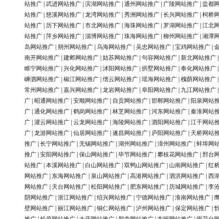
站推广
|
武进网站推广
|
滨湖网站推广
|
通州网站推广
|
广陵网站推广
|
盐都
站推广
|
慈溪网站推广
|
龙湾网站推广
|
秀洲网站推广
|
长兴网站推广
|
柯桥
站推广
|
历下网站推广
|
市北网站推广
|
海珠网站推广
|
罗湖网站推广
|
江北
站推广
|
萍乡网站推广
|
淄博网站推广
|
珠海网站推广
|
柳州网站推广
|
湘潭
岛网站推广
|
朔州网站推广
|
乌海网站推广
|
吴忠网站推广
|
宝鸡网站推广
|
南开网站推广
|
建邺网站推广
|
姑苏网站推广
|
句容网站推广
|
新北网站推广
睢宁网站推广
|
兴化网站推广
|
沭阳网站推广
|
拱墅网站推广
|
奉化网站推广
嵊泗网站推广
|
椒江网站推广
|
缙云网站推广
|
瑶海网站推广
|
槐荫网站推广
常州网站推广
|
嘉兴网站推广
|
龙岩网站推广
|
阜阳网站推广
|
九江网站推广
广
|
昭通网站推广
|
安顺网站推广
|
自贡网站推广
|
邯郸网站推广
|
阳泉网站
广
|
通化网站推广
|
鹤岗网站推广
|
林芝网站推广
|
河东网站推广
|
秦淮网站
广
|
灌云网站推广
|
云龙网站推广
|
海陵网站推广
|
泗阳网站推广
|
江干网站
广
|
龙游网站推广
|
仙居网站推广
|
遂昌网站推广
|
庐阳网站推广
|
天桥网站
推广
|
长宁网站推广
|
无锡网站推广
|
湖州网站推广
|
漳州网站推广
|
蚌埠网
推广
|
安阳网站推广
|
保山网站推广
|
毕节网站推广
|
攀枝花网站推广
|
邢台
站推广
|
本溪网站推广
|
白山网站推广
|
双鸭山网站推广
|
山南网站推广
|
红
网站推广
|
东海网站推广
|
泉山网站推广
|
高港网站推广
|
泗洪网站推广
|
西
网站推广
|
天台网站推广
|
松阳网站推广
|
肥东网站推广
|
历城网站推广
|
李
阴网站推广
|
浙江网站推广
|
绍兴网站推广
|
宁德网站推广
|
淮南网站推广
|
壁网站推广
|
丽江网站推广
|
铜仁网站推广
|
泸州网站推广
|
保定网站推广
|