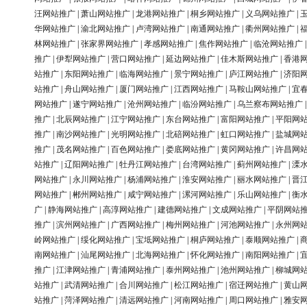
汪网站推广
|
萧山网站推广
|
龙港网站推广
|
桐乡网站推广
|
义乌网站推广
|
华网站推广
|
渝北网站推广
|
卢湾网站推广
|
南通网站推广
|
衢州网站推广
|
林网站推广
|
张家界网站推广
|
孝感网站推广
|
焦作网站推广
|
临沧网站推广
推广
|
伊犁网站推广
|
营口网站推广
|
延边网站推广
|
佳木斯网站推广
|
香港
站推广
|
东阳网站推广
|
临海网站推广
|
景宁网站推广
|
庐江网站推广
|
济阳
站推广
|
舟山网站推广
|
厦门网站推广
|
江西网站推广
|
马鞍山网站推广
|
宜
网站推广
|
遂宁网站推广
|
沧州网站推广
|
临汾网站推广
|
乌兰察布网站推广
推广
|
北辰网站推广
|
江宁网站推广
|
东台网站推广
|
富阳网站推广
|
平阳网
推广
|
南沙网站推广
|
光明网站推广
|
北碚网站推广
|
虹口网站推广
|
盐城网
推广
|
茂名网站推广
|
百色网站推广
|
娄底网站推广
|
黄冈网站推广
|
许昌网
站推广
|
辽阳网站推广
|
牡丹江网站推广
|
台湾网站推广
|
蓟州网站推广
|
溧
网站推广
|
永川网站推广
|
杨浦网站推广
|
淮安网站推广
|
丽水网站推广
|
晋
网站推广
|
郴州网站推广
|
咸宁网站推广
|
漯河网站推广
|
乐山网站推广
|
衡
广
|
静海网站推广
|
高淳网站推广
|
建德网站推广
|
文成网站推广
|
平阴网站
推广
|
滨州网站推广
|
广西网站推广
|
梅州网站推广
|
河池网站推广
|
永州网
岭网站推广
|
绥化网站推广
|
宝坻网站推广
|
桐庐网站推广
|
泰顺网站推广
|
南网站推广
|
汕尾网站推广
|
北海网站推广
|
怀化网站推广
|
南阳网站推广
|
推广
|
江津网站推广
|
青浦网站推广
|
泰州网站推广
|
池州网站推广
|
柳城网
站推广
|
武清网站推广
|
合川网站推广
|
松江网站推广
|
宿迁网站推广
|
黄山
站推广
|
菏泽网站推广
|
清远网站推广
|
河南网站推广
|
周口网站推广
|
雅安