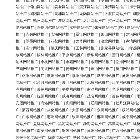
推广
|
松原网站推广
|
大庆网站推广
|
那曲网站推广
|
东丽网站推广
|
雨花台
站推广
|
铜山网站推广
|
姜堰网站推广
|
滨江网站推广
|
乐清网站推广
|
海宁
站推广
|
城阳网站推广
|
黄埔网站推广
|
龙岗网站推广
|
大渡口网站推广
|
朝
网站推广
|
赣州网站推广
|
潍坊网站推广
|
湛江网站推广
|
贺州网站推广
|
常
梁网站推广
|
呼伦贝尔网站推广
|
汉中网站推广
|
张掖网站推广
|
喀什网站推
推广
|
宜兴网站推广
|
滨海网站推广
|
贾汪网站推广
|
萧山网站推广
|
龙港网
推广
|
即墨网站推广
|
花都网站推广
|
龙华网站推广
|
渝北网站推广
|
卢湾网
推广
|
济宁网站推广
|
肇庆网站推广
|
玉林网站推广
|
张家界网站推广
|
孝感
尔网站推广
|
榆林网站推广
|
平凉网站推广
|
伊犁网站推广
|
营口网站推广
|
响水网站推广
|
余杭网站推广
|
永嘉网站推广
|
东阳网站推广
|
临海网站推广
巴南网站推广
|
闸北网站推广
|
扬州网站推广
|
舟山网站推广
|
厦门网站推广
广
|
益阳网站推广
|
荆州网站推广
|
濮阳网站推广
|
遂宁网站推广
|
沧州网站
网站推广
|
七台河网站推广
|
澳门网站推广
|
北辰网站推广
|
江宁网站推广
|
湖网站推广
|
莱芜网站推广
|
平度网站推广
|
南沙网站推广
|
光明网站推广
|
庆网站推广
|
抚州网站推广
|
威海网站推广
|
茂名网站推广
|
百色网站推广
|
安盟网站推广
|
商洛网站推广
|
庆阳网站推广
|
辽阳网站推广
|
牡丹江网站推
广
|
莱西网站推广
|
从化网站推广
|
大鹏网站推广
|
永川网站推广
|
杨浦网站
广
|
广东网站推广
|
惠州网站推广
|
钦州网站推广
|
郴州网站推广
|
咸宁网站
网站推广
|
盘锦网站推广
|
黑河网站推广
|
静海网站推广
|
高淳网站推广
|
建
港网站推广
|
南安网站推广
|
铜陵网站推广
|
滨州网站推广
|
广西网站推广
|
阿拉善盟网站推广
|
陇南网站推广
|
铁岭网站推广
|
绥化网站推广
|
宝坻网站