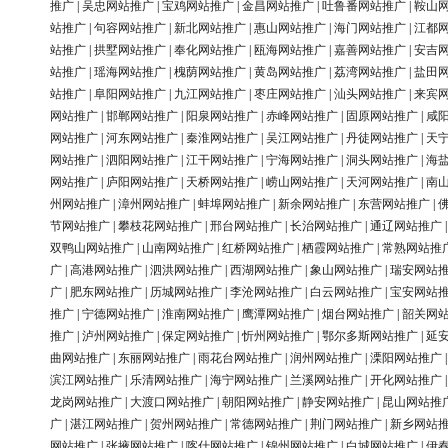
推广
|
吴忠网站推广
|
宝鸡网站推广
|
金昌网站推广
|
吐鲁番网站推广
|
鞍山
站推广
|
句容网站推广
|
新北网站推广
|
惠山网站推广
|
海门网站推广
|
江都
站推广
|
拱墅网站推广
|
奉化网站推广
|
瓯海网站推广
|
嘉善网站推广
|
安吉
站推广
|
瑶海网站推广
|
槐荫网站推广
|
黄岛网站推广
|
荔湾网站推广
|
盐田
站推广
|
阜阳网站推广
|
九江网站推广
|
枣庄网站推广
|
汕头网站推广
|
来宾
网站推广
|
邯郸网站推广
|
阳泉网站推广
|
赤峰网站推广
|
固原网站推广
|
咸
网站推广
|
河东网站推广
|
秦淮网站推广
|
吴江网站推广
|
丹徒网站推广
|
天
网站推广
|
泗阳网站推广
|
江干网站推广
|
宁海网站推广
|
洞头网站推广
|
海
网站推广
|
庐阳网站推广
|
天桥网站推广
|
崂山网站推广
|
天河网站推广
|
南
州网站推广
|
漳州网站推广
|
蚌埠网站推广
|
新余网站推广
|
东营网站推广
|
节网站推广
|
攀枝花网站推广
|
邢台网站推广
|
长治网站推广
|
通辽网站推广
双鸭山网站推广
|
山南网站推广
|
红桥网站推广
|
栖霞网站推广
|
常熟网站推
广
|
高港网站推广
|
泗洪网站推广
|
西湖网站推广
|
象山网站推广
|
瑞安网站
广
|
肥东网站推广
|
历城网站推广
|
李沧网站推广
|
白云网站推广
|
宝安网站
推广
|
宁德网站推广
|
淮南网站推广
|
鹰潭网站推广
|
烟台网站推广
|
韶关网
推广
|
泸州网站推广
|
保定网站推广
|
忻州网站推广
|
鄂尔多斯网站推广
|
延
曲网站推广
|
东丽网站推广
|
雨花台网站推广
|
润州网站推广
|
溧阳网站推广
滨江网站推广
|
乐清网站推广
|
海宁网站推广
|
兰溪网站推广
|
开化网站推广
龙岗网站推广
|
大渡口网站推广
|
朝阳网站推广
|
静安网站推广
|
昆山网站推
广
|
湛江网站推广
|
贺州网站推广
|
常德网站推广
|
荆门网站推广
|
新乡网站
网站推广
|
张掖网站推广
|
喀什网站推广
|
锦州网站推广
|
白城网站推广
|
伊