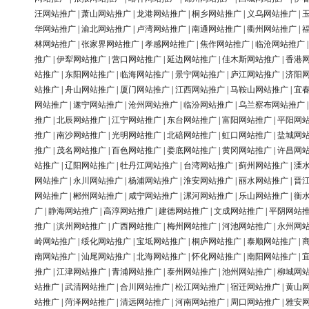
汪网站推广
|
萧山网站推广
|
龙港网站推广
|
桐乡网站推广
|
义乌网站推广
|
华网站推广
|
渝北网站推广
|
卢湾网站推广
|
南通网站推广
|
衢州网站推广
|
林网站推广
|
张家界网站推广
|
孝感网站推广
|
焦作网站推广
|
临沧网站推广
推广
|
伊犁网站推广
|
营口网站推广
|
延边网站推广
|
佳木斯网站推广
|
香港
站推广
|
东阳网站推广
|
临海网站推广
|
景宁网站推广
|
庐江网站推广
|
济阳
站推广
|
舟山网站推广
|
厦门网站推广
|
江西网站推广
|
马鞍山网站推广
|
宜
网站推广
|
遂宁网站推广
|
沧州网站推广
|
临汾网站推广
|
乌兰察布网站推广
推广
|
北辰网站推广
|
江宁网站推广
|
东台网站推广
|
富阳网站推广
|
平阳网
推广
|
南沙网站推广
|
光明网站推广
|
北碚网站推广
|
虹口网站推广
|
盐城网
推广
|
茂名网站推广
|
百色网站推广
|
娄底网站推广
|
黄冈网站推广
|
许昌网
站推广
|
辽阳网站推广
|
牡丹江网站推广
|
台湾网站推广
|
蓟州网站推广
|
溧
网站推广
|
永川网站推广
|
杨浦网站推广
|
淮安网站推广
|
丽水网站推广
|
晋
网站推广
|
郴州网站推广
|
咸宁网站推广
|
漯河网站推广
|
乐山网站推广
|
衡
广
|
静海网站推广
|
高淳网站推广
|
建德网站推广
|
文成网站推广
|
平阴网站
推广
|
滨州网站推广
|
广西网站推广
|
梅州网站推广
|
河池网站推广
|
永州网
岭网站推广
|
绥化网站推广
|
宝坻网站推广
|
桐庐网站推广
|
泰顺网站推广
|
南网站推广
|
汕尾网站推广
|
北海网站推广
|
怀化网站推广
|
南阳网站推广
|
推广
|
江津网站推广
|
青浦网站推广
|
泰州网站推广
|
池州网站推广
|
柳城网
站推广
|
武清网站推广
|
合川网站推广
|
松江网站推广
|
宿迁网站推广
|
黄山
站推广
|
菏泽网站推广
|
清远网站推广
|
河南网站推广
|
周口网站推广
|
雅安