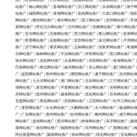
推广
|
松原网站推广
|
大庆网站推广
|
那曲网站推广
|
东丽网站推广
|
雨花台
站推广
|
铜山网站推广
|
姜堰网站推广
|
滨江网站推广
|
乐清网站推广
|
海宁
站推广
|
城阳网站推广
|
黄埔网站推广
|
龙岗网站推广
|
大渡口网站推广
|
朝
网站推广
|
赣州网站推广
|
潍坊网站推广
|
湛江网站推广
|
贺州网站推广
|
常
梁网站推广
|
呼伦贝尔网站推广
|
汉中网站推广
|
张掖网站推广
|
喀什网站推
推广
|
宜兴网站推广
|
滨海网站推广
|
贾汪网站推广
|
萧山网站推广
|
龙港网
推广
|
即墨网站推广
|
花都网站推广
|
龙华网站推广
|
渝北网站推广
|
卢湾网
推广
|
济宁网站推广
|
肇庆网站推广
|
玉林网站推广
|
张家界网站推广
|
孝感
尔网站推广
|
榆林网站推广
|
平凉网站推广
|
伊犁网站推广
|
营口网站推广
|
响水网站推广
|
余杭网站推广
|
永嘉网站推广
|
东阳网站推广
|
临海网站推广
巴南网站推广
|
闸北网站推广
|
扬州网站推广
|
舟山网站推广
|
厦门网站推广
广
|
益阳网站推广
|
荆州网站推广
|
濮阳网站推广
|
遂宁网站推广
|
沧州网站
网站推广
|
七台河网站推广
|
澳门网站推广
|
北辰网站推广
|
江宁网站推广
|
湖网站推广
|
莱芜网站推广
|
平度网站推广
|
南沙网站推广
|
光明网站推广
|
庆网站推广
|
抚州网站推广
|
威海网站推广
|
茂名网站推广
|
百色网站推广
|
安盟网站推广
|
商洛网站推广
|
庆阳网站推广
|
辽阳网站推广
|
牡丹江网站推
广
|
莱西网站推广
|
从化网站推广
|
大鹏网站推广
|
永川网站推广
|
杨浦网站
广
|
广东网站推广
|
惠州网站推广
|
钦州网站推广
|
郴州网站推广
|
咸宁网站
网站推广
|
盘锦网站推广
|
黑河网站推广
|
静海网站推广
|
高淳网站推广
|
建
港网站推广
|
南安网站推广
|
铜陵网站推广
|
滨州网站推广
|
广西网站推广
|
阿拉善盟网站推广
|
陇南网站推广
|
铁岭网站推广
|
绥化网站推广
|
宝坻网站