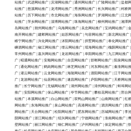
站推广
|
武进网站推广
|
滨湖网站推广
|
通州网站推广
|
广陵网站推广
|
盐都
站推广
|
慈溪网站推广
|
龙湾网站推广
|
秀洲网站推广
|
长兴网站推广
|
柯桥
站推广
|
历下网站推广
|
市北网站推广
|
海珠网站推广
|
罗湖网站推广
|
江北
站推广
|
萍乡网站推广
|
淄博网站推广
|
珠海网站推广
|
柳州网站推广
|
湘潭
岛网站推广
|
朔州网站推广
|
乌海网站推广
|
吴忠网站推广
|
宝鸡网站推广
|
南开网站推广
|
建邺网站推广
|
姑苏网站推广
|
句容网站推广
|
新北网站推广
睢宁网站推广
|
兴化网站推广
|
沭阳网站推广
|
拱墅网站推广
|
奉化网站推广
嵊泗网站推广
|
椒江网站推广
|
缙云网站推广
|
瑶海网站推广
|
槐荫网站推广
常州网站推广
|
嘉兴网站推广
|
龙岩网站推广
|
阜阳网站推广
|
九江网站推广
广
|
昭通网站推广
|
安顺网站推广
|
自贡网站推广
|
邯郸网站推广
|
阳泉网站
广
|
通化网站推广
|
鹤岗网站推广
|
林芝网站推广
|
河东网站推广
|
秦淮网站
广
|
灌云网站推广
|
云龙网站推广
|
海陵网站推广
|
泗阳网站推广
|
江干网站
广
|
龙游网站推广
|
仙居网站推广
|
遂昌网站推广
|
庐阳网站推广
|
天桥网站
推广
|
长宁网站推广
|
无锡网站推广
|
湖州网站推广
|
漳州网站推广
|
蚌埠网
推广
|
安阳网站推广
|
保山网站推广
|
毕节网站推广
|
攀枝花网站推广
|
邢台
站推广
|
本溪网站推广
|
白山网站推广
|
双鸭山网站推广
|
山南网站推广
|
红
网站推广
|
东海网站推广
|
泉山网站推广
|
高港网站推广
|
泗洪网站推广
|
西
网站推广
|
天台网站推广
|
松阳网站推广
|
肥东网站推广
|
历城网站推广
|
李
阴网站推广
|
浙江网站推广
|
绍兴网站推广
|
宁德网站推广
|
淮南网站推广
|
壁网站推广
|
丽江网站推广
|
铜仁网站推广
|
泸州网站推广
|
保定网站推广
|