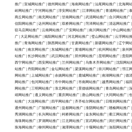
推广
|
宣城网站推广
|
德州网站推广
|
海南网站推广
|
汕尾网站推广
|
北海网
岭网站推广
|
宁河网站推广
|
淳安网站推广
|
江津网站推广
|
青浦网站推广
|
商丘网站推广
|
南充网站推广
|
甘南网站推广
|
武清网站推广
|
合川网站推广
信阳网站推广
|
达州网站推广
|
双桥网站推广
|
菏泽网站推广
|
清远网站推广
驻马店网站推广
|
云南网站推广
|
广安网站推广
|
南川网站推广
|
中山网站推
广
|
大足网站推广
|
揭阳网站推广
|
河北网站推广
|
璧山网站推广
|
云浮网站
推广
|
青海网站推广
|
陕西网站推广
|
甘肃网站推广
|
新疆网站推广
|
辽宁网
站推广
|
南京网站推广
|
东城网站推广
|
黄埔网站推广
|
杭州网站推广
|
泉州
站推广
|
长沙网站推广
|
武汉网站推广
|
郑州网站推广
|
昆明网站推广
|
贵阳
西宁网站推广
|
西安网站推广
|
兰州网站推广
|
乌鲁木齐网站推广
|
沈阳网站
站推广
|
丹阳网站推广
|
金坛网站推广
|
梁溪网站推广
|
崇川网站推广
|
邗江
网站推广
|
上城网站推广
|
余姚网站推广
|
鹿城网站推广
|
南湖网站推广
|
德
网站推广
|
包河网站推广
|
市中网站推广
|
市南网站推广
|
越秀网站推广
|
福
网站推广
|
三明网站推广
|
淮北网站推广
|
景德镇网站推广
|
青岛网站推广
|
靖网站推广
|
遵义网站推广
|
重庆网站推广
|
唐山网站推广
|
大同网站推广
|
站推广
|
大连网站推广
|
四平网站推广
|
齐齐哈尔网站推广
|
日喀则网站推广
通州网站推广
|
广陵网站推广
|
盐都网站推广
|
淮阴网站推广
|
赣榆网站推广
秀洲网站推广
|
长兴网站推广
|
柯桥网站推广
|
金东网站推广
|
衢江网站推广
海珠网站推广
|
罗湖网站推广
|
江北网站推广
|
宣武网站推广
|
闵行网站推广
珠海网站推广
|
柳州网站推广
|
湘潭网站推广
|
十堰网站推广
|
洛阳网站推广