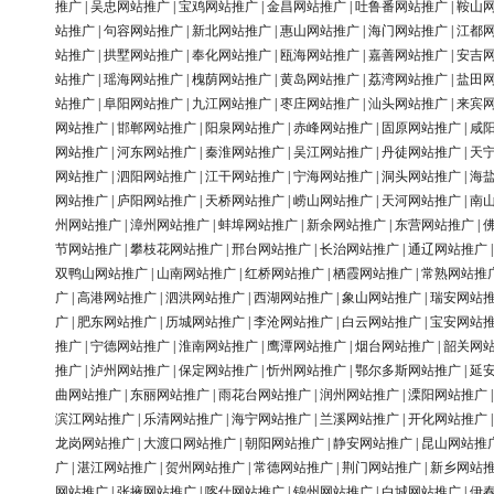
推广
|
吴忠网站推广
|
宝鸡网站推广
|
金昌网站推广
|
吐鲁番网站推广
|
鞍山
站推广
|
句容网站推广
|
新北网站推广
|
惠山网站推广
|
海门网站推广
|
江都
站推广
|
拱墅网站推广
|
奉化网站推广
|
瓯海网站推广
|
嘉善网站推广
|
安吉
站推广
|
瑶海网站推广
|
槐荫网站推广
|
黄岛网站推广
|
荔湾网站推广
|
盐田
站推广
|
阜阳网站推广
|
九江网站推广
|
枣庄网站推广
|
汕头网站推广
|
来宾
网站推广
|
邯郸网站推广
|
阳泉网站推广
|
赤峰网站推广
|
固原网站推广
|
咸
网站推广
|
河东网站推广
|
秦淮网站推广
|
吴江网站推广
|
丹徒网站推广
|
天
网站推广
|
泗阳网站推广
|
江干网站推广
|
宁海网站推广
|
洞头网站推广
|
海
网站推广
|
庐阳网站推广
|
天桥网站推广
|
崂山网站推广
|
天河网站推广
|
南
州网站推广
|
漳州网站推广
|
蚌埠网站推广
|
新余网站推广
|
东营网站推广
|
节网站推广
|
攀枝花网站推广
|
邢台网站推广
|
长治网站推广
|
通辽网站推广
双鸭山网站推广
|
山南网站推广
|
红桥网站推广
|
栖霞网站推广
|
常熟网站推
广
|
高港网站推广
|
泗洪网站推广
|
西湖网站推广
|
象山网站推广
|
瑞安网站
广
|
肥东网站推广
|
历城网站推广
|
李沧网站推广
|
白云网站推广
|
宝安网站
推广
|
宁德网站推广
|
淮南网站推广
|
鹰潭网站推广
|
烟台网站推广
|
韶关网
推广
|
泸州网站推广
|
保定网站推广
|
忻州网站推广
|
鄂尔多斯网站推广
|
延
曲网站推广
|
东丽网站推广
|
雨花台网站推广
|
润州网站推广
|
溧阳网站推广
滨江网站推广
|
乐清网站推广
|
海宁网站推广
|
兰溪网站推广
|
开化网站推广
龙岗网站推广
|
大渡口网站推广
|
朝阳网站推广
|
静安网站推广
|
昆山网站推
广
|
湛江网站推广
|
贺州网站推广
|
常德网站推广
|
荆门网站推广
|
新乡网站
网站推广
|
张掖网站推广
|
喀什网站推广
|
锦州网站推广
|
白城网站推广
|
伊