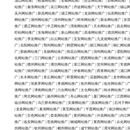
顶山网站推广
|
昭通网站推广
|
安顺网站推广
|
自贡网站推广
|
邯郸网站推广
站推广
|
秦淮网站推广
|
吴江网站推广
|
丹徒网站推广
|
天宁网站推广
|
锡山
吴兴网站推广
|
新昌网站推广
|
浦江网站推广
|
龙游网站推广
|
仙居网站推广
网站推广
|
湖州网站推广
|
漳州网站推广
|
蚌埠网站推广
|
新余网站推广
|
东
推广
|
通辽网站推广
|
中卫网站推广
|
渭南网站推广
|
天水网站推广
|
昌吉网
盱眙网站推广
|
东海网站推广
|
泉山网站推广
|
高港网站推广
|
泗洪网站推广
站推广
|
李沧网站推广
|
白云网站推广
|
宝安网站推广
|
九龙坡网站推广
|
丰
广
|
岳阳网站推广
|
鄂州网站推广
|
鹤壁网站推广
|
丽江网站推广
|
铜仁网站
广
|
那曲网站推广
|
东丽网站推广
|
雨花台网站推广
|
润州网站推广
|
溧阳网
化网站推广
|
三门网站推广
|
云和网站推广
|
肥西网站推广
|
长清网站推广
|
站推广
|
赣州网站推广
|
潍坊网站推广
|
湛江网站推广
|
贺州网站推广
|
常德
站推广
|
锦州网站推广
|
白城网站推广
|
伊春网站推广
|
西青网站推广
|
浦口
广
|
长丰网站推广
|
章丘网站推广
|
即墨网站推广
|
花都网站推广
|
龙华网站
网站推广
|
张家界网站推广
|
孝感网站推广
|
焦作网站推广
|
临沧网站推广
|
港网站推广
|
津南网站推广
|
六合网站推广
|
太仓网站推广
|
响水网站推广
|
推广
|
闸北网站推广
|
扬州网站推广
|
舟山网站推广
|
厦门网站推广
|
江西网
临汾网站推广
|
乌兰察布网站推广
|
安康网站推广
|
酒泉网站推广
|
石河子网
|
龙泉网站推广
|
巢湖网站推广
|
莱芜网站推广
|
平度网站推广
|
南沙网站推广
站推广
|
百色网站推广
|
娄底网站推广
|
黄冈网站推广
|
许昌网站推广
|
内江
推广
|
临安网站推广
|
苍南网站推广
|
钢城网站推广
|
莱西网站推广
|
从化网
州网站推广
|
钦州网站推广
|
郴州网站推广
|
咸宁网站推广
|
漯河网站推广
|