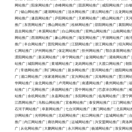
网站推广
|
阳泉网站推广
|
赤峰网站推广
|
固原网站推广
|
咸阳网站推广
|
白
广
|
锡山网站推广
|
建湖网站推广
|
涟水网站推广
|
灌云网站推广
|
云龙网站
网站推广
|
遂昌网站推广
|
庐阳网站推广
|
天桥网站推广
|
崂山网站推广
|
天
推广
|
东营网站推广
|
佛山网站推广
|
桂林网站推广
|
邵阳网站推广
|
襄阳网
昌吉网站推广
|
本溪网站推广
|
白山网站推广
|
双鸭山网站推广
|
山南网站推
网站推广
|
西湖网站推广
|
象山网站推广
|
瑞安网站推广
|
平湖网站推广
|
南
推广
|
丰台网站推广
|
普陀网站推广
|
江阴网站推广
|
浙江网站推广
|
绍兴网
仁网站推广
|
泸州网站推广
|
保定网站推广
|
忻州网站推广
|
鄂尔多斯网站推
溧阳网站推广
|
新吴网站推广
|
阜宁网站推广
|
金湖网站推广
|
灌南网站推广
站推广
|
城阳网站推广
|
黄埔网站推广
|
龙岗网站推广
|
大渡口网站推广
|
朝
广
|
常德网站推广
|
荆门网站推广
|
新乡网站推广
|
普洱网站推广
|
德阳网站
广
|
浦口网站推广
|
张家港网站推广
|
宜兴网站推广
|
滨海网站推广
|
贾汪网
华网站推广
|
渝北网站推广
|
卢湾网站推广
|
南通网站推广
|
衢州网站推广
|
站推广
|
广元网站推广
|
承德网站推广
|
晋中网站推广
|
巴彦淖尔网站推广
|
站推广
|
余杭网站推广
|
永嘉网站推广
|
东阳网站推广
|
临海网站推广
|
景宁
江西网站推广
|
马鞍山网站推广
|
宜春网站推广
|
泰安网站推广
|
江门网站推
石河子网站推广
|
阜新网站推广
|
七台河网站推广
|
澳门网站推广
|
北辰网站
沙网站推广
|
光明网站推广
|
北碚网站推广
|
虹口网站推广
|
盐城网站推广
|
推广
|
内江网站推广
|
廊坊网站推广
|
运城网站推广
|
兴安盟网站推广
|
商洛
广
|
从化网站推广
|
大鹏网站推广
|
永川网站推广
|
杨浦网站推广
|
淮安网站