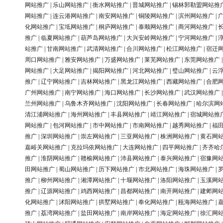
网站推广
|
乐山网站推广
|
衡水网站推广
|
晋城网站推广
|
锡林郭勒盟网站推
网站推广
|
连云港网站推广
|
南安网站推广
|
铜陵网站推广
|
滨州网站推广
|
化网站推广
|
宝坻网站推广
|
桐庐网站推广
|
泰顺网站推广
|
商河网站推广
|
推广
|
临夏网站推广
|
葫芦岛网站推广
|
大兴安岭网站推广
|
宁河网站推广
|
站推广
|
甘南网站推广
|
武清网站推广
|
合川网站推广
|
松江网站推广
|
宿迁
周口网站推广
|
雅安网站推广
|
万盛网站推广
|
莱芜网站推广
|
东莞网站推广
网站推广
|
大足网站推广
|
揭阳网站推广
|
河北网站推广
|
璧山网站推广
|
云
推广
|
辽宁网站推广
|
吉林网站推广
|
黑龙江网站推广
|
西藏网站推广
|
合肥
广州网站推广
|
南宁网站推广
|
海口网站推广
|
长沙网站推广
|
武汉网站推广
兰州网站推广
|
乌鲁木齐网站推广
|
沈阳网站推广
|
长春网站推广
|
哈尔滨网
清江浦网站推广
|
海州网站推广
|
丰县网站推广
|
靖江网站推广
|
宿城网站推
网站推广
|
包河网站推广
|
市中网站推广
|
市南网站推广
|
越秀网站推广
|
福
推广
|
深圳网站推广
|
崇左网站推广
|
三亚网站推广
|
株洲网站推广
|
黄石网
嘉峪关网站推广
|
克拉玛依网站推广
|
大连网站推广
|
四平网站推广
|
齐齐哈
推广
|
淮阴网站推广
|
赣榆网站推广
|
沛县网站推广
|
泰兴网站推广
|
宿豫网
田网站推广
|
蜀山网站推广
|
历下网站推广
|
市北网站推广
|
海珠网站推广
|
推广
|
柳州网站推广
|
湘潭网站推广
|
十堰网站推广
|
洛阳网站推广
|
玉溪网
推广
|
辽源网站推广
|
鸡西网站推广
|
昌都网站推广
|
南开网站推广
|
建邺网
化网站推广
|
沭阳网站推广
|
拱墅网站推广
|
奉化网站推广
|
瓯海网站推广
|
推广
|
荔湾网站推广
|
盐田网站推广
|
南岸网站推广
|
海定网站推广
|
徐汇网