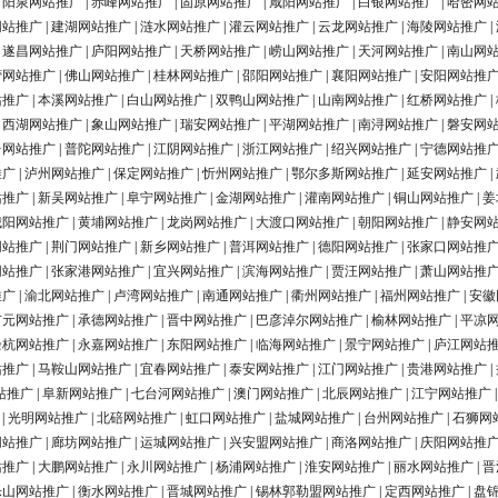
|
阳泉网站推广
|
赤峰网站推广
|
固原网站推广
|
咸阳网站推广
|
白银网站推广
|
哈密网
网站推广
|
建湖网站推广
|
涟水网站推广
|
灌云网站推广
|
云龙网站推广
|
海陵网站推广
|
|
遂昌网站推广
|
庐阳网站推广
|
天桥网站推广
|
崂山网站推广
|
天河网站推广
|
南山网
营网站推广
|
佛山网站推广
|
桂林网站推广
|
邵阳网站推广
|
襄阳网站推广
|
安阳网站推
站推广
|
本溪网站推广
|
白山网站推广
|
双鸭山网站推广
|
山南网站推广
|
红桥网站推广
|
|
西湖网站推广
|
象山网站推广
|
瑞安网站推广
|
平湖网站推广
|
南浔网站推广
|
磐安网
台网站推广
|
普陀网站推广
|
江阴网站推广
|
浙江网站推广
|
绍兴网站推广
|
宁德网站推
推广
|
泸州网站推广
|
保定网站推广
|
忻州网站推广
|
鄂尔多斯网站推广
|
延安网站推广
|
站推广
|
新吴网站推广
|
阜宁网站推广
|
金湖网站推广
|
灌南网站推广
|
铜山网站推广
|
姜
城阳网站推广
|
黄埔网站推广
|
龙岗网站推广
|
大渡口网站推广
|
朝阳网站推广
|
静安网
网站推广
|
荆门网站推广
|
新乡网站推广
|
普洱网站推广
|
德阳网站推广
|
张家口网站推
网站推广
|
张家港网站推广
|
宜兴网站推广
|
滨海网站推广
|
贾汪网站推广
|
萧山网站推
推广
|
渝北网站推广
|
卢湾网站推广
|
南通网站推广
|
衢州网站推广
|
福州网站推广
|
安徽
广元网站推广
|
承德网站推广
|
晋中网站推广
|
巴彦淖尔网站推广
|
榆林网站推广
|
平凉
余杭网站推广
|
永嘉网站推广
|
东阳网站推广
|
临海网站推广
|
景宁网站推广
|
庐江网站
站推广
|
马鞍山网站推广
|
宜春网站推广
|
泰安网站推广
|
江门网站推广
|
贵港网站推广
|
站推广
|
阜新网站推广
|
七台河网站推广
|
澳门网站推广
|
北辰网站推广
|
江宁网站推广
|
光明网站推广
|
北碚网站推广
|
虹口网站推广
|
盐城网站推广
|
台州网站推广
|
石狮网
网站推广
|
廊坊网站推广
|
运城网站推广
|
兴安盟网站推广
|
商洛网站推广
|
庆阳网站推
站推广
|
大鹏网站推广
|
永川网站推广
|
杨浦网站推广
|
淮安网站推广
|
丽水网站推广
|
晋
乐山网站推广
|
衡水网站推广
|
晋城网站推广
|
锡林郭勒盟网站推广
|
定西网站推广
|
盘