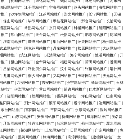
站推广
|
抚顺网站推广
|
通化网站推广
|
鹤岗网站推广
|
林芝网站推广
|
河东网
泗阳网站推广
|
江干网站推广
|
宁海网站推广
|
洞头网站推广
|
海盐网站推广
|
站推广
|
沙坪坝网站推广
|
江苏网站推广
|
崇文网站推广
|
长宁网站推广
|
无锡
广
|
保山网站推广
|
毕节网站推广
|
攀枝花网站推广
|
邢台网站推广
|
长治网站
栖霞网站推广
|
常熟网站推广
|
京口网站推广
|
钟楼网站推广
|
射阳网站推广
|
站推广
|
常山网站推广
|
天台网站推广
|
松阳网站推广
|
肥东网站推广
|
历城网
广
|
淮南网站推广
|
鹰潭网站推广
|
烟台网站推广
|
韶关网站推广
|
梧州网站推
武威网站推广
|
阿克苏网站推广
|
丹东网站推广
|
松原网站推广
|
大庆网站推
堰网站推广
|
滨江网站推广
|
乐清网站推广
|
海宁网站推广
|
兰溪网站推广
|
开
站推广
|
昆山网站推广
|
金华网站推广
|
福建网站推广
|
莆田网站推广
|
滁州网
广
|
吕梁网站推广
|
呼伦贝尔网站推广
|
汉中网站推广
|
张掖网站推广
|
喀什网
广
|
龙港网站推广
|
桐乡网站推广
|
义乌网站推广
|
玉环网站推广
|
庆元网站推
网站推广
|
六安网站推广
|
吉安网站推广
|
济宁网站推广
|
肇庆网站推广
|
玉林
网站推广
|
伊犁网站推广
|
营口网站推广
|
延边网站推广
|
佳木斯网站推广
|
香
推广
|
济阳网站推广
|
胶州网站推广
|
番禺网站推广
|
坪山网站推广
|
巴南网站
益阳网站推广
|
荆州网站推广
|
濮阳网站推广
|
遂宁网站推广
|
沧州网站推广
|
|
东台网站推广
|
富阳网站推广
|
平阳网站推广
|
永康网站推广
|
温岭网站推广
站推广
|
山东网站推广
|
安庆网站推广
|
抚州网站推广
|
威海网站推广
|
茂名网
广
|
辽阳网站推广
|
牡丹江网站推广
|
台湾网站推广
|
蓟州网站推广
|
溧水网站
江网站推广
|
芜湖网站推广
|
上饶网站推广
|
日照网站推广
|
广东网站推广
|
惠
锦网站推广
|
黑河网站推广
|
静海网站推广
|
高淳网站推广
|
建德网站推广
|
文