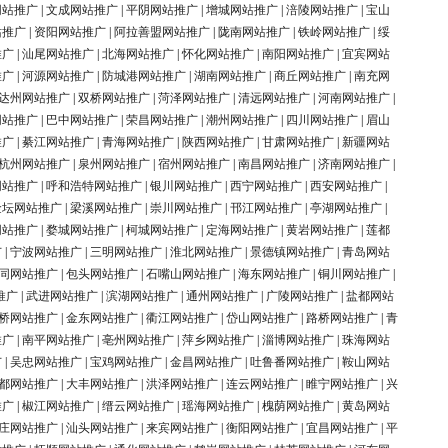
网站推广
|
文成网站推广
|
平阴网站推广
|
增城网站推广
|
涪陵网站推广
|
宝山
站推广
|
资阳网站推广
|
阿拉善盟网站推广
|
陇南网站推广
|
铁岭网站推广
|
绥
推广
|
汕尾网站推广
|
北海网站推广
|
怀化网站推广
|
南阳网站推广
|
宜宾网站
推广
|
河源网站推广
|
防城港网站推广
|
湖南网站推广
|
商丘网站推广
|
南充网
达州网站推广
|
双桥网站推广
|
菏泽网站推广
|
清远网站推广
|
河南网站推广
|
网站推广
|
巴中网站推广
|
荣昌网站推广
|
潮州网站推广
|
四川网站推广
|
眉山
推广
|
綦江网站推广
|
青海网站推广
|
陕西网站推广
|
甘肃网站推广
|
新疆网站
杭州网站推广
|
泉州网站推广
|
宿州网站推广
|
南昌网站推广
|
济南网站推广
|
网站推广
|
呼和浩特网站推广
|
银川网站推广
|
西宁网站推广
|
西安网站推广
|
金坛网站推广
|
梁溪网站推广
|
崇川网站推广
|
邗江网站推广
|
亭湖网站推广
|
网站推广
|
婺城网站推广
|
柯城网站推广
|
定海网站推广
|
黄岩网站推广
|
莲都
广
|
宁波网站推广
|
三明网站推广
|
淮北网站推广
|
景德镇网站推广
|
青岛网站
同网站推广
|
包头网站推广
|
石嘴山网站推广
|
海东网站推广
|
铜川网站推广
|
推广
|
武进网站推广
|
滨湖网站推广
|
通州网站推广
|
广陵网站推广
|
盐都网站
桥网站推广
|
金东网站推广
|
衢江网站推广
|
岱山网站推广
|
路桥网站推广
|
青
推广
|
南平网站推广
|
亳州网站推广
|
萍乡网站推广
|
淄博网站推广
|
珠海网站
广
|
吴忠网站推广
|
宝鸡网站推广
|
金昌网站推广
|
吐鲁番网站推广
|
鞍山网站
都网站推广
|
大丰网站推广
|
洪泽网站推广
|
连云网站推广
|
睢宁网站推广
|
兴
推广
|
椒江网站推广
|
缙云网站推广
|
瑶海网站推广
|
槐荫网站推广
|
黄岛网站
庄网站推广
|
汕头网站推广
|
来宾网站推广
|
衡阳网站推广
|
宜昌网站推广
|
平