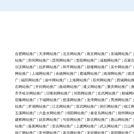
合肥网站推广
|
天津网站推广
|
北京网站推广
|
南京网站推广
|
东城网站推广
站推广
|
郑州网站推广
|
昆明网站推广
|
贵阳网站推广
|
成都网站推广
|
石家
尔滨网站推广
|
拉萨网站推广
|
和平网站推广
|
鼓楼网站推广
|
吴中网站推广
网站推广
|
上城网站推广
|
余姚网站推广
|
鹿城网站推广
|
南湖网站推广
|
德
广
|
福田网站推广
|
渝中网站推广
|
上海网站推广
|
苏州网站推广
|
西城网站
石网站推广
|
开封网站推广
|
曲靖网站推广
|
遵义网站推广
|
重庆网站推广
|
齐齐哈尔网站推广
|
日喀则网站推广
|
河西网站推广
|
玄武网站推广
|
相城网
宿豫网站推广
|
下城网站推广
|
慈溪网站推广
|
龙湾网站推广
|
秀洲网站推广
站推广
|
罗湖网站推广
|
江北网站推广
|
宣武网站推广
|
闵行网站推广
|
镇江
玉溪网站推广
|
六盘水网站推广
|
绵阳网站推广
|
秦皇岛网站推广
|
朔州网站
建邺网站推广
|
姑苏网站推广
|
句容网站推广
|
新北网站推广
|
惠山网站推广
站推广
|
嘉善网站推广
|
安吉网站推广
|
上虞网站推广
|
武义网站推广
|
江山
徐汇网站推广
|
常州网站推广
|
嘉兴网站推广
|
龙岩网站推广
|
阜阳网站推广