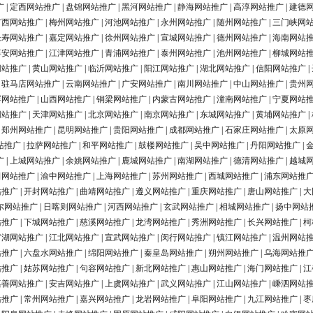
广
|
定西网站推广
|
盘锦网站推广
|
黑河网站推广
|
静海网站推广
|
高淳网站推广
|
建德
广西网站推广
|
梅州网站推广
|
河池网站推广
|
永州网站推广
|
随州网站推广
|
三门峡网
长寿网站推广
|
嘉定网站推广
|
徐州网站推广
|
宣城网站推广
|
德州网站推广
|
海南网站
淳安网站推广
|
江津网站推广
|
青浦网站推广
|
泰州网站推广
|
池州网站推广
|
柳城网站
网站推广
|
黄山网站推广
|
临沂网站推广
|
阳江网站推广
|
湖北网站推广
|
信阳网站推广
|
|
驻马店网站推广
|
云南网站推广
|
广安网站推广
|
南川网站推广
|
中山网站推广
|
贵州
浮网站推广
|
山西网站推广
|
铜梁网站推广
|
内蒙古网站推广
|
潼南网站推广
|
宁夏网站
网站推广
|
天津网站推广
|
北京网站推广
|
南京网站推广
|
东城网站推广
|
黄埔网站推广
|
|
郑州网站推广
|
昆明网站推广
|
贵阳网站推广
|
成都网站推广
|
石家庄网站推广
|
太原
站推广
|
拉萨网站推广
|
和平网站推广
|
鼓楼网站推广
|
吴中网站推广
|
丹阳网站推广
|
广
|
上城网站推广
|
余姚网站推广
|
鹿城网站推广
|
南湖网站推广
|
德清网站推广
|
越城
田网站推广
|
渝中网站推广
|
上海网站推广
|
苏州网站推广
|
西城网站推广
|
浦东网站推
站推广
|
开封网站推广
|
曲靖网站推广
|
遵义网站推广
|
重庆网站推广
|
唐山网站推广
|
大
尔网站推广
|
日喀则网站推广
|
河西网站推广
|
玄武网站推广
|
相城网站推广
|
扬中网站
站推广
|
下城网站推广
|
慈溪网站推广
|
龙湾网站推广
|
秀洲网站推广
|
长兴网站推广
|
柯
罗湖网站推广
|
江北网站推广
|
宣武网站推广
|
闵行网站推广
|
镇江网站推广
|
温州网站
站推广
|
六盘水网站推广
|
绵阳网站推广
|
秦皇岛网站推广
|
朔州网站推广
|
乌海网站推
站推广
|
姑苏网站推广
|
句容网站推广
|
新北网站推广
|
惠山网站推广
|
海门网站推广
|
江
嘉善网站推广
|
安吉网站推广
|
上虞网站推广
|
武义网站推广
|
江山网站推广
|
嵊泗网站
站推广
|
常州网站推广
|
嘉兴网站推广
|
龙岩网站推广
|
阜阳网站推广
|
九江网站推广
|
枣