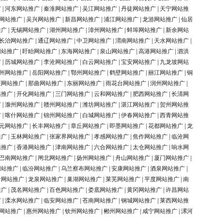
广
|
河东网站推广
|
秦淮网站推广
|
吴江网站推广
|
丹徒网站推广
|
天宁网站推
网站推广
|
吴兴网站推广
|
新昌网站推广
|
浦江网站推广
|
龙游网站推广
|
仙居
推广
|
无锡网站推广
|
湖州网站推广
|
漳州网站推广
|
蚌埠网站推广
|
新余网站
长治网站推广
|
通辽网站推广
|
中卫网站推广
|
渭南网站推广
|
天水网站推广
|
网站推广
|
盱眙网站推广
|
东海网站推广
|
泉山网站推广
|
高港网站推广
|
泗洪
广
|
历城网站推广
|
李沧网站推广
|
白云网站推广
|
宝安网站推广
|
九龙坡网站
州网站推广
|
岳阳网站推广
|
鄂州网站推广
|
鹤壁网站推广
|
丽江网站推广
|
铜
庆网站推广
|
那曲网站推广
|
东丽网站推广
|
雨花台网站推广
|
润州网站推广
|
站推广
|
开化网站推广
|
三门网站推广
|
云和网站推广
|
肥西网站推广
|
长清网
广
|
滁州网站推广
|
赣州网站推广
|
潍坊网站推广
|
湛江网站推广
|
贺州网站推
广
|
喀什网站推广
|
锦州网站推广
|
白城网站推广
|
伊春网站推广
|
西青网站推
元网站推广
|
长丰网站推广
|
章丘网站推广
|
即墨网站推广
|
花都网站推广
|
龙
推广
|
玉林网站推广
|
张家界网站推广
|
孝感网站推广
|
焦作网站推广
|
临沧网
站推广
|
香港网站推广
|
津南网站推广
|
六合网站推广
|
太仓网站推广
|
响水网
巴南网站推广
|
闸北网站推广
|
扬州网站推广
|
舟山网站推广
|
厦门网站推广
|
网站推广
|
临汾网站推广
|
乌兰察布网站推广
|
安康网站推广
|
酒泉网站推广
|
岭网站推广
|
龙泉网站推广
|
巢湖网站推广
|
莱芜网站推广
|
平度网站推广
|
南
推广
|
茂名网站推广
|
百色网站推广
|
娄底网站推广
|
黄冈网站推广
|
许昌网站
广
|
溧水网站推广
|
临安网站推广
|
苍南网站推广
|
钢城网站推广
|
莱西网站推
网站推广
|
惠州网站推广
|
钦州网站推广
|
郴州网站推广
|
咸宁网站推广
|
漯河