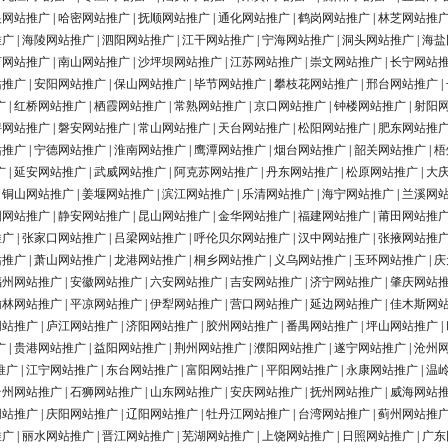
银网站推广
|
哈密网站推广
|
抚顺网站推广
|
通化网站推广
|
鹤岗网站推广
|
林芝网站推
推广
|
海陵网站推广
|
泗阳网站推广
|
江干网站推广
|
宁海网站推广
|
洞头网站推广
|
海盐
河网站推广
|
南山网站推广
|
沙坪坝网站推广
|
江苏网站推广
|
崇文网站推广
|
长宁网站
站推广
|
安阳网站推广
|
保山网站推广
|
毕节网站推广
|
攀枝花网站推广
|
邢台网站推广
|
广
|
红桥网站推广
|
栖霞网站推广
|
常熟网站推广
|
京口网站推广
|
钟楼网站推广
|
射阳
浔网站推广
|
磐安网站推广
|
常山网站推广
|
天台网站推广
|
松阳网站推广
|
肥东网站推
站推广
|
宁德网站推广
|
淮南网站推广
|
鹰潭网站推广
|
烟台网站推广
|
韶关网站推广
|
梧
广
|
延安网站推广
|
武威网站推广
|
阿克苏网站推广
|
丹东网站推广
|
松原网站推广
|
大
|
铜山网站推广
|
姜堰网站推广
|
滨江网站推广
|
乐清网站推广
|
海宁网站推广
|
兰溪网
阳网站推广
|
静安网站推广
|
昆山网站推广
|
金华网站推广
|
福建网站推广
|
莆田网站推
推广
|
张家口网站推广
|
吕梁网站推广
|
呼伦贝尔网站推广
|
汉中网站推广
|
张掖网站推
站推广
|
萧山网站推广
|
龙港网站推广
|
桐乡网站推广
|
义乌网站推广
|
玉环网站推广
|
庆
福州网站推广
|
安徽网站推广
|
六安网站推广
|
吉安网站推广
|
济宁网站推广
|
肇庆网站
榆林网站推广
|
平凉网站推广
|
伊犁网站推广
|
营口网站推广
|
延边网站推广
|
佳木斯网
网站推广
|
庐江网站推广
|
济阳网站推广
|
胶州网站推广
|
番禺网站推广
|
坪山网站推广
|
广
|
贵港网站推广
|
益阳网站推广
|
荆州网站推广
|
濮阳网站推广
|
遂宁网站推广
|
沧州
推广
|
江宁网站推广
|
东台网站推广
|
富阳网站推广
|
平阳网站推广
|
永康网站推广
|
温
台州网站推广
|
石狮网站推广
|
山东网站推广
|
安庆网站推广
|
抚州网站推广
|
威海网站
网站推广
|
庆阳网站推广
|
辽阳网站推广
|
牡丹江网站推广
|
台湾网站推广
|
蓟州网站推
推广
|
丽水网站推广
|
晋江网站推广
|
芜湖网站推广
|
上饶网站推广
|
日照网站推广
|
广东