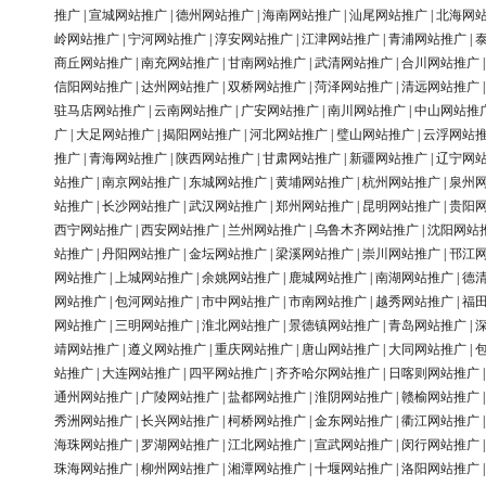
推广
|
宣城网站推广
|
德州网站推广
|
海南网站推广
|
汕尾网站推广
|
北海网
岭网站推广
|
宁河网站推广
|
淳安网站推广
|
江津网站推广
|
青浦网站推广
|
商丘网站推广
|
南充网站推广
|
甘南网站推广
|
武清网站推广
|
合川网站推广
信阳网站推广
|
达州网站推广
|
双桥网站推广
|
菏泽网站推广
|
清远网站推广
驻马店网站推广
|
云南网站推广
|
广安网站推广
|
南川网站推广
|
中山网站推
广
|
大足网站推广
|
揭阳网站推广
|
河北网站推广
|
璧山网站推广
|
云浮网站
推广
|
青海网站推广
|
陕西网站推广
|
甘肃网站推广
|
新疆网站推广
|
辽宁网
站推广
|
南京网站推广
|
东城网站推广
|
黄埔网站推广
|
杭州网站推广
|
泉州
站推广
|
长沙网站推广
|
武汉网站推广
|
郑州网站推广
|
昆明网站推广
|
贵阳
西宁网站推广
|
西安网站推广
|
兰州网站推广
|
乌鲁木齐网站推广
|
沈阳网站
站推广
|
丹阳网站推广
|
金坛网站推广
|
梁溪网站推广
|
崇川网站推广
|
邗江
网站推广
|
上城网站推广
|
余姚网站推广
|
鹿城网站推广
|
南湖网站推广
|
德
网站推广
|
包河网站推广
|
市中网站推广
|
市南网站推广
|
越秀网站推广
|
福
网站推广
|
三明网站推广
|
淮北网站推广
|
景德镇网站推广
|
青岛网站推广
|
靖网站推广
|
遵义网站推广
|
重庆网站推广
|
唐山网站推广
|
大同网站推广
|
站推广
|
大连网站推广
|
四平网站推广
|
齐齐哈尔网站推广
|
日喀则网站推广
通州网站推广
|
广陵网站推广
|
盐都网站推广
|
淮阴网站推广
|
赣榆网站推广
秀洲网站推广
|
长兴网站推广
|
柯桥网站推广
|
金东网站推广
|
衢江网站推广
海珠网站推广
|
罗湖网站推广
|
江北网站推广
|
宣武网站推广
|
闵行网站推广
珠海网站推广
|
柳州网站推广
|
湘潭网站推广
|
十堰网站推广
|
洛阳网站推广