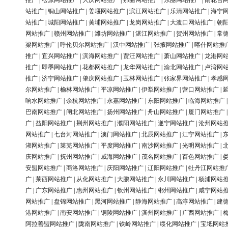
推广
|
松原网站推广
|
大庆网站推广
|
那曲网站推广
|
东丽网站推广
|
雨花台
站推广
|
铜山网站推广
|
姜堰网站推广
|
滨江网站推广
|
乐清网站推广
|
海宁
站推广
|
城阳网站推广
|
黄埔网站推广
|
龙岗网站推广
|
大渡口网站推广
|
朝
网站推广
|
赣州网站推广
|
潍坊网站推广
|
湛江网站推广
|
贺州网站推广
|
常
梁网站推广
|
呼伦贝尔网站推广
|
汉中网站推广
|
张掖网站推广
|
喀什网站推
推广
|
宜兴网站推广
|
滨海网站推广
|
贾汪网站推广
|
萧山网站推广
|
龙港网
推广
|
即墨网站推广
|
花都网站推广
|
龙华网站推广
|
渝北网站推广
|
卢湾网
推广
|
济宁网站推广
|
肇庆网站推广
|
玉林网站推广
|
张家界网站推广
|
孝感
尔网站推广
|
榆林网站推广
|
平凉网站推广
|
伊犁网站推广
|
营口网站推广
|
响水网站推广
|
余杭网站推广
|
永嘉网站推广
|
东阳网站推广
|
临海网站推广
巴南网站推广
|
闸北网站推广
|
扬州网站推广
|
舟山网站推广
|
厦门网站推广
广
|
益阳网站推广
|
荆州网站推广
|
濮阳网站推广
|
遂宁网站推广
|
沧州网站
网站推广
|
七台河网站推广
|
澳门网站推广
|
北辰网站推广
|
江宁网站推广
|
湖网站推广
|
莱芜网站推广
|
平度网站推广
|
南沙网站推广
|
光明网站推广
|
庆网站推广
|
抚州网站推广
|
威海网站推广
|
茂名网站推广
|
百色网站推广
|
安盟网站推广
|
商洛网站推广
|
庆阳网站推广
|
辽阳网站推广
|
牡丹江网站推
广
|
莱西网站推广
|
从化网站推广
|
大鹏网站推广
|
永川网站推广
|
杨浦网站
广
|
广东网站推广
|
惠州网站推广
|
钦州网站推广
|
郴州网站推广
|
咸宁网站
网站推广
|
盘锦网站推广
|
黑河网站推广
|
静海网站推广
|
高淳网站推广
|
建
港网站推广
|
南安网站推广
|
铜陵网站推广
|
滨州网站推广
|
广西网站推广
|
阿拉善盟网站推广
|
陇南网站推广
|
铁岭网站推广
|
绥化网站推广
|
宝坻网站