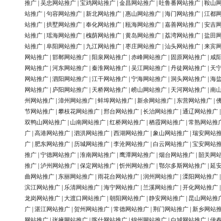
推广
|
吴忠网站推广
|
宝鸡网站推广
|
金昌网站推广
|
吐鲁番网站推广
|
鞍山
站推广
|
句容网站推广
|
新北网站推广
|
惠山网站推广
|
海门网站推广
|
江都
站推广
|
拱墅网站推广
|
奉化网站推广
|
瓯海网站推广
|
嘉善网站推广
|
安吉
站推广
|
瑶海网站推广
|
槐荫网站推广
|
黄岛网站推广
|
荔湾网站推广
|
盐田
站推广
|
阜阳网站推广
|
九江网站推广
|
枣庄网站推广
|
汕头网站推广
|
来宾
网站推广
|
邯郸网站推广
|
阳泉网站推广
|
赤峰网站推广
|
固原网站推广
|
咸
网站推广
|
河东网站推广
|
秦淮网站推广
|
吴江网站推广
|
丹徒网站推广
|
天
网站推广
|
泗阳网站推广
|
江干网站推广
|
宁海网站推广
|
洞头网站推广
|
海
网站推广
|
庐阳网站推广
|
天桥网站推广
|
崂山网站推广
|
天河网站推广
|
南
州网站推广
|
漳州网站推广
|
蚌埠网站推广
|
新余网站推广
|
东营网站推广
|
节网站推广
|
攀枝花网站推广
|
邢台网站推广
|
长治网站推广
|
通辽网站推广
双鸭山网站推广
|
山南网站推广
|
红桥网站推广
|
栖霞网站推广
|
常熟网站推
广
|
高港网站推广
|
泗洪网站推广
|
西湖网站推广
|
象山网站推广
|
瑞安网站
广
|
肥东网站推广
|
历城网站推广
|
李沧网站推广
|
白云网站推广
|
宝安网站
推广
|
宁德网站推广
|
淮南网站推广
|
鹰潭网站推广
|
烟台网站推广
|
韶关网
推广
|
泸州网站推广
|
保定网站推广
|
忻州网站推广
|
鄂尔多斯网站推广
|
延
曲网站推广
|
东丽网站推广
|
雨花台网站推广
|
润州网站推广
|
溧阳网站推广
滨江网站推广
|
乐清网站推广
|
海宁网站推广
|
兰溪网站推广
|
开化网站推广
龙岗网站推广
|
大渡口网站推广
|
朝阳网站推广
|
静安网站推广
|
昆山网站推
广
|
湛江网站推广
|
贺州网站推广
|
常德网站推广
|
荆门网站推广
|
新乡网站
网站推广
|
张掖网站推广
|
喀什网站推广
|
锦州网站推广
|
白城网站推广
|
伊