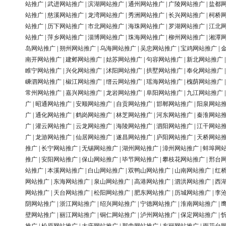
站推广
|
武进网站推广
|
滨湖网站推广
|
通州网站推广
|
广陵网站推广
|
盐都
站推广
|
慈溪网站推广
|
龙湾网站推广
|
秀洲网站推广
|
长兴网站推广
|
柯桥
站推广
|
历下网站推广
|
市北网站推广
|
海珠网站推广
|
罗湖网站推广
|
江北
站推广
|
萍乡网站推广
|
淄博网站推广
|
珠海网站推广
|
柳州网站推广
|
湘潭
岛网站推广
|
朔州网站推广
|
乌海网站推广
|
吴忠网站推广
|
宝鸡网站推广
|
南开网站推广
|
建邺网站推广
|
姑苏网站推广
|
句容网站推广
|
新北网站推广
睢宁网站推广
|
兴化网站推广
|
沭阳网站推广
|
拱墅网站推广
|
奉化网站推广
嵊泗网站推广
|
椒江网站推广
|
缙云网站推广
|
瑶海网站推广
|
槐荫网站推广
常州网站推广
|
嘉兴网站推广
|
龙岩网站推广
|
阜阳网站推广
|
九江网站推广
广
|
昭通网站推广
|
安顺网站推广
|
自贡网站推广
|
邯郸网站推广
|
阳泉网站
广
|
通化网站推广
|
鹤岗网站推广
|
林芝网站推广
|
河东网站推广
|
秦淮网站
广
|
灌云网站推广
|
云龙网站推广
|
海陵网站推广
|
泗阳网站推广
|
江干网站
广
|
龙游网站推广
|
仙居网站推广
|
遂昌网站推广
|
庐阳网站推广
|
天桥网站
推广
|
长宁网站推广
|
无锡网站推广
|
湖州网站推广
|
漳州网站推广
|
蚌埠网
推广
|
安阳网站推广
|
保山网站推广
|
毕节网站推广
|
攀枝花网站推广
|
邢台
站推广
|
本溪网站推广
|
白山网站推广
|
双鸭山网站推广
|
山南网站推广
|
红
网站推广
|
东海网站推广
|
泉山网站推广
|
高港网站推广
|
泗洪网站推广
|
西
网站推广
|
天台网站推广
|
松阳网站推广
|
肥东网站推广
|
历城网站推广
|
李
阴网站推广
|
浙江网站推广
|
绍兴网站推广
|
宁德网站推广
|
淮南网站推广
|
壁网站推广
|
丽江网站推广
|
铜仁网站推广
|
泸州网站推广
|
保定网站推广
|