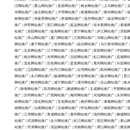
汪网站推广
|
萧山网站推广
|
龙港网站推广
|
桐乡网站推广
|
义乌网站推广
|
华网站推广
|
渝北网站推广
|
卢湾网站推广
|
南通网站推广
|
衢州网站推广
|
林网站推广
|
张家界网站推广
|
孝感网站推广
|
焦作网站推广
|
临沧网站推广
推广
|
伊犁网站推广
|
营口网站推广
|
延边网站推广
|
佳木斯网站推广
|
香港
站推广
|
东阳网站推广
|
临海网站推广
|
景宁网站推广
|
庐江网站推广
|
济阳
站推广
|
舟山网站推广
|
厦门网站推广
|
江西网站推广
|
马鞍山网站推广
|
宜
网站推广
|
遂宁网站推广
|
沧州网站推广
|
临汾网站推广
|
乌兰察布网站推广
推广
|
北辰网站推广
|
江宁网站推广
|
东台网站推广
|
富阳网站推广
|
平阳网
推广
|
南沙网站推广
|
光明网站推广
|
北碚网站推广
|
虹口网站推广
|
盐城网
推广
|
茂名网站推广
|
百色网站推广
|
娄底网站推广
|
黄冈网站推广
|
许昌网
站推广
|
辽阳网站推广
|
牡丹江网站推广
|
台湾网站推广
|
蓟州网站推广
|
溧
网站推广
|
永川网站推广
|
杨浦网站推广
|
淮安网站推广
|
丽水网站推广
|
晋
网站推广
|
郴州网站推广
|
咸宁网站推广
|
漯河网站推广
|
乐山网站推广
|
衡
广
|
静海网站推广
|
高淳网站推广
|
建德网站推广
|
文成网站推广
|
平阴网站
推广
|
滨州网站推广
|
广西网站推广
|
梅州网站推广
|
河池网站推广
|
永州网
岭网站推广
|
绥化网站推广
|
宝坻网站推广
|
桐庐网站推广
|
泰顺网站推广
|
南网站推广
|
汕尾网站推广
|
北海网站推广
|
怀化网站推广
|
南阳网站推广
|
推广
|
江津网站推广
|
青浦网站推广
|
泰州网站推广
|
池州网站推广
|
柳城网
站推广
|
武清网站推广
|
合川网站推广
|
松江网站推广
|
宿迁网站推广
|
黄山
站推广
|
菏泽网站推广
|
清远网站推广
|
河南网站推广
|
周口网站推广
|
雅安