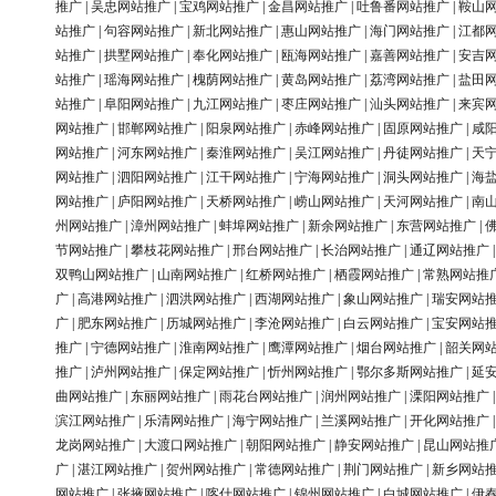
推广
|
吴忠网站推广
|
宝鸡网站推广
|
金昌网站推广
|
吐鲁番网站推广
|
鞍山
站推广
|
句容网站推广
|
新北网站推广
|
惠山网站推广
|
海门网站推广
|
江都
站推广
|
拱墅网站推广
|
奉化网站推广
|
瓯海网站推广
|
嘉善网站推广
|
安吉
站推广
|
瑶海网站推广
|
槐荫网站推广
|
黄岛网站推广
|
荔湾网站推广
|
盐田
站推广
|
阜阳网站推广
|
九江网站推广
|
枣庄网站推广
|
汕头网站推广
|
来宾
网站推广
|
邯郸网站推广
|
阳泉网站推广
|
赤峰网站推广
|
固原网站推广
|
咸
网站推广
|
河东网站推广
|
秦淮网站推广
|
吴江网站推广
|
丹徒网站推广
|
天
网站推广
|
泗阳网站推广
|
江干网站推广
|
宁海网站推广
|
洞头网站推广
|
海
网站推广
|
庐阳网站推广
|
天桥网站推广
|
崂山网站推广
|
天河网站推广
|
南
州网站推广
|
漳州网站推广
|
蚌埠网站推广
|
新余网站推广
|
东营网站推广
|
节网站推广
|
攀枝花网站推广
|
邢台网站推广
|
长治网站推广
|
通辽网站推广
双鸭山网站推广
|
山南网站推广
|
红桥网站推广
|
栖霞网站推广
|
常熟网站推
广
|
高港网站推广
|
泗洪网站推广
|
西湖网站推广
|
象山网站推广
|
瑞安网站
广
|
肥东网站推广
|
历城网站推广
|
李沧网站推广
|
白云网站推广
|
宝安网站
推广
|
宁德网站推广
|
淮南网站推广
|
鹰潭网站推广
|
烟台网站推广
|
韶关网
推广
|
泸州网站推广
|
保定网站推广
|
忻州网站推广
|
鄂尔多斯网站推广
|
延
曲网站推广
|
东丽网站推广
|
雨花台网站推广
|
润州网站推广
|
溧阳网站推广
滨江网站推广
|
乐清网站推广
|
海宁网站推广
|
兰溪网站推广
|
开化网站推广
龙岗网站推广
|
大渡口网站推广
|
朝阳网站推广
|
静安网站推广
|
昆山网站推
广
|
湛江网站推广
|
贺州网站推广
|
常德网站推广
|
荆门网站推广
|
新乡网站
网站推广
|
张掖网站推广
|
喀什网站推广
|
锦州网站推广
|
白城网站推广
|
伊