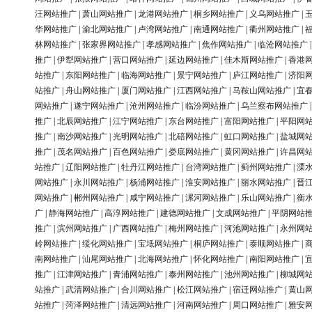
汪网站推广
|
萧山网站推广
|
龙港网站推广
|
桐乡网站推广
|
义乌网站推广
|
华网站推广
|
渝北网站推广
|
卢湾网站推广
|
南通网站推广
|
衢州网站推广
|
林网站推广
|
张家界网站推广
|
孝感网站推广
|
焦作网站推广
|
临沧网站推广
推广
|
伊犁网站推广
|
营口网站推广
|
延边网站推广
|
佳木斯网站推广
|
香港
站推广
|
东阳网站推广
|
临海网站推广
|
景宁网站推广
|
庐江网站推广
|
济阳
站推广
|
舟山网站推广
|
厦门网站推广
|
江西网站推广
|
马鞍山网站推广
|
宜
网站推广
|
遂宁网站推广
|
沧州网站推广
|
临汾网站推广
|
乌兰察布网站推广
推广
|
北辰网站推广
|
江宁网站推广
|
东台网站推广
|
富阳网站推广
|
平阳网
推广
|
南沙网站推广
|
光明网站推广
|
北碚网站推广
|
虹口网站推广
|
盐城网
推广
|
茂名网站推广
|
百色网站推广
|
娄底网站推广
|
黄冈网站推广
|
许昌网
站推广
|
辽阳网站推广
|
牡丹江网站推广
|
台湾网站推广
|
蓟州网站推广
|
溧
网站推广
|
永川网站推广
|
杨浦网站推广
|
淮安网站推广
|
丽水网站推广
|
晋
网站推广
|
郴州网站推广
|
咸宁网站推广
|
漯河网站推广
|
乐山网站推广
|
衡
广
|
静海网站推广
|
高淳网站推广
|
建德网站推广
|
文成网站推广
|
平阴网站
推广
|
滨州网站推广
|
广西网站推广
|
梅州网站推广
|
河池网站推广
|
永州网
岭网站推广
|
绥化网站推广
|
宝坻网站推广
|
桐庐网站推广
|
泰顺网站推广
|
南网站推广
|
汕尾网站推广
|
北海网站推广
|
怀化网站推广
|
南阳网站推广
|
推广
|
江津网站推广
|
青浦网站推广
|
泰州网站推广
|
池州网站推广
|
柳城网
站推广
|
武清网站推广
|
合川网站推广
|
松江网站推广
|
宿迁网站推广
|
黄山
站推广
|
菏泽网站推广
|
清远网站推广
|
河南网站推广
|
周口网站推广
|
雅安