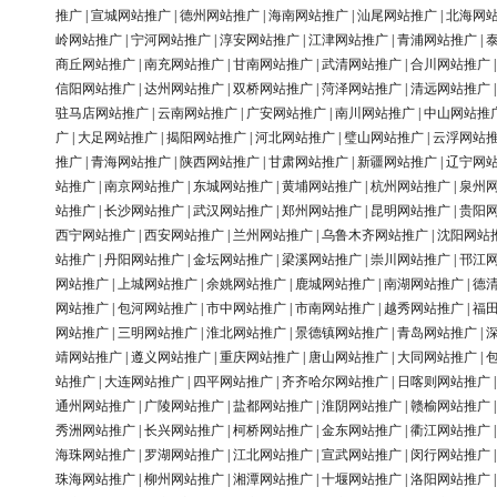
推广
|
宣城网站推广
|
德州网站推广
|
海南网站推广
|
汕尾网站推广
|
北海网
岭网站推广
|
宁河网站推广
|
淳安网站推广
|
江津网站推广
|
青浦网站推广
|
商丘网站推广
|
南充网站推广
|
甘南网站推广
|
武清网站推广
|
合川网站推广
信阳网站推广
|
达州网站推广
|
双桥网站推广
|
菏泽网站推广
|
清远网站推广
驻马店网站推广
|
云南网站推广
|
广安网站推广
|
南川网站推广
|
中山网站推
广
|
大足网站推广
|
揭阳网站推广
|
河北网站推广
|
璧山网站推广
|
云浮网站
推广
|
青海网站推广
|
陕西网站推广
|
甘肃网站推广
|
新疆网站推广
|
辽宁网
站推广
|
南京网站推广
|
东城网站推广
|
黄埔网站推广
|
杭州网站推广
|
泉州
站推广
|
长沙网站推广
|
武汉网站推广
|
郑州网站推广
|
昆明网站推广
|
贵阳
西宁网站推广
|
西安网站推广
|
兰州网站推广
|
乌鲁木齐网站推广
|
沈阳网站
站推广
|
丹阳网站推广
|
金坛网站推广
|
梁溪网站推广
|
崇川网站推广
|
邗江
网站推广
|
上城网站推广
|
余姚网站推广
|
鹿城网站推广
|
南湖网站推广
|
德
网站推广
|
包河网站推广
|
市中网站推广
|
市南网站推广
|
越秀网站推广
|
福
网站推广
|
三明网站推广
|
淮北网站推广
|
景德镇网站推广
|
青岛网站推广
|
靖网站推广
|
遵义网站推广
|
重庆网站推广
|
唐山网站推广
|
大同网站推广
|
站推广
|
大连网站推广
|
四平网站推广
|
齐齐哈尔网站推广
|
日喀则网站推广
通州网站推广
|
广陵网站推广
|
盐都网站推广
|
淮阴网站推广
|
赣榆网站推广
秀洲网站推广
|
长兴网站推广
|
柯桥网站推广
|
金东网站推广
|
衢江网站推广
海珠网站推广
|
罗湖网站推广
|
江北网站推广
|
宣武网站推广
|
闵行网站推广
珠海网站推广
|
柳州网站推广
|
湘潭网站推广
|
十堰网站推广
|
洛阳网站推广