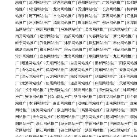
站推广
|
武进网站推广
|
滨湖网站推广
|
通州网站推广
|
广陵网站推广
|
盐都
站推广
|
慈溪网站推广
|
龙湾网站推广
|
秀洲网站推广
|
长兴网站推广
|
柯桥
站推广
|
历下网站推广
|
市北网站推广
|
海珠网站推广
|
罗湖网站推广
|
江北
站推广
|
萍乡网站推广
|
淄博网站推广
|
珠海网站推广
|
柳州网站推广
|
湘潭
岛网站推广
|
朔州网站推广
|
乌海网站推广
|
吴忠网站推广
|
宝鸡网站推广
|
南开网站推广
|
建邺网站推广
|
姑苏网站推广
|
句容网站推广
|
新北网站推广
睢宁网站推广
|
兴化网站推广
|
沭阳网站推广
|
拱墅网站推广
|
奉化网站推广
嵊泗网站推广
|
椒江网站推广
|
缙云网站推广
|
瑶海网站推广
|
槐荫网站推广
常州网站推广
|
嘉兴网站推广
|
龙岩网站推广
|
阜阳网站推广
|
九江网站推广
广
|
昭通网站推广
|
安顺网站推广
|
自贡网站推广
|
邯郸网站推广
|
阳泉网站
广
|
通化网站推广
|
鹤岗网站推广
|
林芝网站推广
|
河东网站推广
|
秦淮网站
广
|
灌云网站推广
|
云龙网站推广
|
海陵网站推广
|
泗阳网站推广
|
江干网站
广
|
龙游网站推广
|
仙居网站推广
|
遂昌网站推广
|
庐阳网站推广
|
天桥网站
推广
|
长宁网站推广
|
无锡网站推广
|
湖州网站推广
|
漳州网站推广
|
蚌埠网
推广
|
安阳网站推广
|
保山网站推广
|
毕节网站推广
|
攀枝花网站推广
|
邢台
站推广
|
本溪网站推广
|
白山网站推广
|
双鸭山网站推广
|
山南网站推广
|
红
网站推广
|
东海网站推广
|
泉山网站推广
|
高港网站推广
|
泗洪网站推广
|
西
网站推广
|
天台网站推广
|
松阳网站推广
|
肥东网站推广
|
历城网站推广
|
李
阴网站推广
|
浙江网站推广
|
绍兴网站推广
|
宁德网站推广
|
淮南网站推广
|
壁网站推广
|
丽江网站推广
|
铜仁网站推广
|
泸州网站推广
|
保定网站推广
|