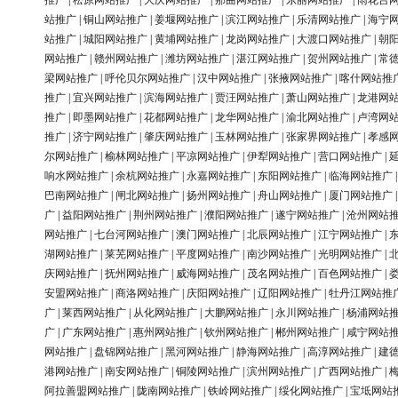
推广
|
松原网站推广
|
大庆网站推广
|
那曲网站推广
|
东丽网站推广
|
雨花台
站推广
|
铜山网站推广
|
姜堰网站推广
|
滨江网站推广
|
乐清网站推广
|
海宁
站推广
|
城阳网站推广
|
黄埔网站推广
|
龙岗网站推广
|
大渡口网站推广
|
朝
网站推广
|
赣州网站推广
|
潍坊网站推广
|
湛江网站推广
|
贺州网站推广
|
常
梁网站推广
|
呼伦贝尔网站推广
|
汉中网站推广
|
张掖网站推广
|
喀什网站推
推广
|
宜兴网站推广
|
滨海网站推广
|
贾汪网站推广
|
萧山网站推广
|
龙港网
推广
|
即墨网站推广
|
花都网站推广
|
龙华网站推广
|
渝北网站推广
|
卢湾网
推广
|
济宁网站推广
|
肇庆网站推广
|
玉林网站推广
|
张家界网站推广
|
孝感
尔网站推广
|
榆林网站推广
|
平凉网站推广
|
伊犁网站推广
|
营口网站推广
|
响水网站推广
|
余杭网站推广
|
永嘉网站推广
|
东阳网站推广
|
临海网站推广
巴南网站推广
|
闸北网站推广
|
扬州网站推广
|
舟山网站推广
|
厦门网站推广
广
|
益阳网站推广
|
荆州网站推广
|
濮阳网站推广
|
遂宁网站推广
|
沧州网站
网站推广
|
七台河网站推广
|
澳门网站推广
|
北辰网站推广
|
江宁网站推广
|
湖网站推广
|
莱芜网站推广
|
平度网站推广
|
南沙网站推广
|
光明网站推广
|
庆网站推广
|
抚州网站推广
|
威海网站推广
|
茂名网站推广
|
百色网站推广
|
安盟网站推广
|
商洛网站推广
|
庆阳网站推广
|
辽阳网站推广
|
牡丹江网站推
广
|
莱西网站推广
|
从化网站推广
|
大鹏网站推广
|
永川网站推广
|
杨浦网站
广
|
广东网站推广
|
惠州网站推广
|
钦州网站推广
|
郴州网站推广
|
咸宁网站
网站推广
|
盘锦网站推广
|
黑河网站推广
|
静海网站推广
|
高淳网站推广
|
建
港网站推广
|
南安网站推广
|
铜陵网站推广
|
滨州网站推广
|
广西网站推广
|
阿拉善盟网站推广
|
陇南网站推广
|
铁岭网站推广
|
绥化网站推广
|
宝坻网站