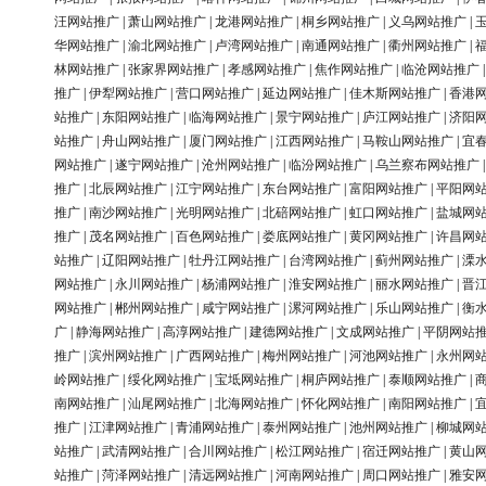
汪网站推广
|
萧山网站推广
|
龙港网站推广
|
桐乡网站推广
|
义乌网站推广
|
华网站推广
|
渝北网站推广
|
卢湾网站推广
|
南通网站推广
|
衢州网站推广
|
林网站推广
|
张家界网站推广
|
孝感网站推广
|
焦作网站推广
|
临沧网站推广
推广
|
伊犁网站推广
|
营口网站推广
|
延边网站推广
|
佳木斯网站推广
|
香港
站推广
|
东阳网站推广
|
临海网站推广
|
景宁网站推广
|
庐江网站推广
|
济阳
站推广
|
舟山网站推广
|
厦门网站推广
|
江西网站推广
|
马鞍山网站推广
|
宜
网站推广
|
遂宁网站推广
|
沧州网站推广
|
临汾网站推广
|
乌兰察布网站推广
推广
|
北辰网站推广
|
江宁网站推广
|
东台网站推广
|
富阳网站推广
|
平阳网
推广
|
南沙网站推广
|
光明网站推广
|
北碚网站推广
|
虹口网站推广
|
盐城网
推广
|
茂名网站推广
|
百色网站推广
|
娄底网站推广
|
黄冈网站推广
|
许昌网
站推广
|
辽阳网站推广
|
牡丹江网站推广
|
台湾网站推广
|
蓟州网站推广
|
溧
网站推广
|
永川网站推广
|
杨浦网站推广
|
淮安网站推广
|
丽水网站推广
|
晋
网站推广
|
郴州网站推广
|
咸宁网站推广
|
漯河网站推广
|
乐山网站推广
|
衡
广
|
静海网站推广
|
高淳网站推广
|
建德网站推广
|
文成网站推广
|
平阴网站
推广
|
滨州网站推广
|
广西网站推广
|
梅州网站推广
|
河池网站推广
|
永州网
岭网站推广
|
绥化网站推广
|
宝坻网站推广
|
桐庐网站推广
|
泰顺网站推广
|
南网站推广
|
汕尾网站推广
|
北海网站推广
|
怀化网站推广
|
南阳网站推广
|
推广
|
江津网站推广
|
青浦网站推广
|
泰州网站推广
|
池州网站推广
|
柳城网
站推广
|
武清网站推广
|
合川网站推广
|
松江网站推广
|
宿迁网站推广
|
黄山
站推广
|
菏泽网站推广
|
清远网站推广
|
河南网站推广
|
周口网站推广
|
雅安