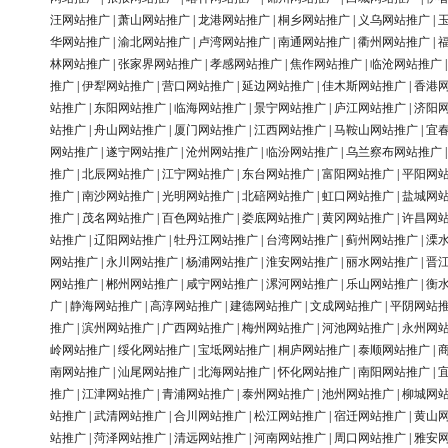
汪网站推广
|
萧山网站推广
|
龙港网站推广
|
桐乡网站推广
|
义乌网站推广
|
华网站推广
|
渝北网站推广
|
卢湾网站推广
|
南通网站推广
|
衢州网站推广
|
林网站推广
|
张家界网站推广
|
孝感网站推广
|
焦作网站推广
|
临沧网站推广
推广
|
伊犁网站推广
|
营口网站推广
|
延边网站推广
|
佳木斯网站推广
|
香港
站推广
|
东阳网站推广
|
临海网站推广
|
景宁网站推广
|
庐江网站推广
|
济阳
站推广
|
舟山网站推广
|
厦门网站推广
|
江西网站推广
|
马鞍山网站推广
|
宜
网站推广
|
遂宁网站推广
|
沧州网站推广
|
临汾网站推广
|
乌兰察布网站推广
推广
|
北辰网站推广
|
江宁网站推广
|
东台网站推广
|
富阳网站推广
|
平阳网
推广
|
南沙网站推广
|
光明网站推广
|
北碚网站推广
|
虹口网站推广
|
盐城网
推广
|
茂名网站推广
|
百色网站推广
|
娄底网站推广
|
黄冈网站推广
|
许昌网
站推广
|
辽阳网站推广
|
牡丹江网站推广
|
台湾网站推广
|
蓟州网站推广
|
溧
网站推广
|
永川网站推广
|
杨浦网站推广
|
淮安网站推广
|
丽水网站推广
|
晋
网站推广
|
郴州网站推广
|
咸宁网站推广
|
漯河网站推广
|
乐山网站推广
|
衡
广
|
静海网站推广
|
高淳网站推广
|
建德网站推广
|
文成网站推广
|
平阴网站
推广
|
滨州网站推广
|
广西网站推广
|
梅州网站推广
|
河池网站推广
|
永州网
岭网站推广
|
绥化网站推广
|
宝坻网站推广
|
桐庐网站推广
|
泰顺网站推广
|
南网站推广
|
汕尾网站推广
|
北海网站推广
|
怀化网站推广
|
南阳网站推广
|
推广
|
江津网站推广
|
青浦网站推广
|
泰州网站推广
|
池州网站推广
|
柳城网
站推广
|
武清网站推广
|
合川网站推广
|
松江网站推广
|
宿迁网站推广
|
黄山
站推广
|
菏泽网站推广
|
清远网站推广
|
河南网站推广
|
周口网站推广
|
雅安