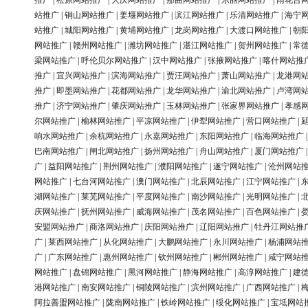
推广
|
松原网站推广
|
大庆网站推广
|
那曲网站推广
|
东丽网站推广
|
雨花台
站推广
|
铜山网站推广
|
姜堰网站推广
|
滨江网站推广
|
乐清网站推广
|
海宁
站推广
|
城阳网站推广
|
黄埔网站推广
|
龙岗网站推广
|
大渡口网站推广
|
朝
网站推广
|
赣州网站推广
|
潍坊网站推广
|
湛江网站推广
|
贺州网站推广
|
常
梁网站推广
|
呼伦贝尔网站推广
|
汉中网站推广
|
张掖网站推广
|
喀什网站推
推广
|
宜兴网站推广
|
滨海网站推广
|
贾汪网站推广
|
萧山网站推广
|
龙港网
推广
|
即墨网站推广
|
花都网站推广
|
龙华网站推广
|
渝北网站推广
|
卢湾网
推广
|
济宁网站推广
|
肇庆网站推广
|
玉林网站推广
|
张家界网站推广
|
孝感
尔网站推广
|
榆林网站推广
|
平凉网站推广
|
伊犁网站推广
|
营口网站推广
|
响水网站推广
|
余杭网站推广
|
永嘉网站推广
|
东阳网站推广
|
临海网站推广
巴南网站推广
|
闸北网站推广
|
扬州网站推广
|
舟山网站推广
|
厦门网站推广
广
|
益阳网站推广
|
荆州网站推广
|
濮阳网站推广
|
遂宁网站推广
|
沧州网站
网站推广
|
七台河网站推广
|
澳门网站推广
|
北辰网站推广
|
江宁网站推广
|
湖网站推广
|
莱芜网站推广
|
平度网站推广
|
南沙网站推广
|
光明网站推广
|
庆网站推广
|
抚州网站推广
|
威海网站推广
|
茂名网站推广
|
百色网站推广
|
安盟网站推广
|
商洛网站推广
|
庆阳网站推广
|
辽阳网站推广
|
牡丹江网站推
广
|
莱西网站推广
|
从化网站推广
|
大鹏网站推广
|
永川网站推广
|
杨浦网站
广
|
广东网站推广
|
惠州网站推广
|
钦州网站推广
|
郴州网站推广
|
咸宁网站
网站推广
|
盘锦网站推广
|
黑河网站推广
|
静海网站推广
|
高淳网站推广
|
建
港网站推广
|
南安网站推广
|
铜陵网站推广
|
滨州网站推广
|
广西网站推广
|
阿拉善盟网站推广
|
陇南网站推广
|
铁岭网站推广
|
绥化网站推广
|
宝坻网站