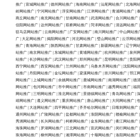
推广
|
宣城网站推广
|
德州网站推广
|
海南网站推广
|
汕尾网站推广
|
北海网
岭网站推广
|
宁河网站推广
|
淳安网站推广
|
江津网站推广
|
青浦网站推广
|
商丘网站推广
|
南充网站推广
|
甘南网站推广
|
武清网站推广
|
合川网站推广
信阳网站推广
|
达州网站推广
|
双桥网站推广
|
菏泽网站推广
|
清远网站推广
驻马店网站推广
|
云南网站推广
|
广安网站推广
|
南川网站推广
|
中山网站推
广
|
大足网站推广
|
揭阳网站推广
|
河北网站推广
|
璧山网站推广
|
云浮网站
推广
|
青海网站推广
|
陕西网站推广
|
甘肃网站推广
|
新疆网站推广
|
辽宁网
站推广
|
南京网站推广
|
东城网站推广
|
黄埔网站推广
|
杭州网站推广
|
泉州
站推广
|
长沙网站推广
|
武汉网站推广
|
郑州网站推广
|
昆明网站推广
|
贵阳
西宁网站推广
|
西安网站推广
|
兰州网站推广
|
乌鲁木齐网站推广
|
沈阳网站
站推广
|
丹阳网站推广
|
金坛网站推广
|
梁溪网站推广
|
崇川网站推广
|
邗江
网站推广
|
上城网站推广
|
余姚网站推广
|
鹿城网站推广
|
南湖网站推广
|
德
网站推广
|
包河网站推广
|
市中网站推广
|
市南网站推广
|
越秀网站推广
|
福
网站推广
|
三明网站推广
|
淮北网站推广
|
景德镇网站推广
|
青岛网站推广
|
靖网站推广
|
遵义网站推广
|
重庆网站推广
|
唐山网站推广
|
大同网站推广
|
站推广
|
大连网站推广
|
四平网站推广
|
齐齐哈尔网站推广
|
日喀则网站推广
通州网站推广
|
广陵网站推广
|
盐都网站推广
|
淮阴网站推广
|
赣榆网站推广
秀洲网站推广
|
长兴网站推广
|
柯桥网站推广
|
金东网站推广
|
衢江网站推广
海珠网站推广
|
罗湖网站推广
|
江北网站推广
|
宣武网站推广
|
闵行网站推广
珠海网站推广
|
柳州网站推广
|
湘潭网站推广
|
十堰网站推广
|
洛阳网站推广