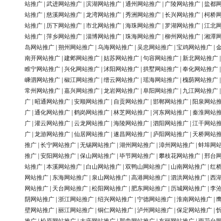
站推广
|
武进网站推广
|
滨湖网站推广
|
通州网站推广
|
广陵网站推广
|
盐都
站推广
|
慈溪网站推广
|
龙湾网站推广
|
秀洲网站推广
|
长兴网站推广
|
柯桥
站推广
|
历下网站推广
|
市北网站推广
|
海珠网站推广
|
罗湖网站推广
|
江北
站推广
|
萍乡网站推广
|
淄博网站推广
|
珠海网站推广
|
柳州网站推广
|
湘潭
岛网站推广
|
朔州网站推广
|
乌海网站推广
|
吴忠网站推广
|
宝鸡网站推广
|
南开网站推广
|
建邺网站推广
|
姑苏网站推广
|
句容网站推广
|
新北网站推广
睢宁网站推广
|
兴化网站推广
|
沭阳网站推广
|
拱墅网站推广
|
奉化网站推广
嵊泗网站推广
|
椒江网站推广
|
缙云网站推广
|
瑶海网站推广
|
槐荫网站推广
常州网站推广
|
嘉兴网站推广
|
龙岩网站推广
|
阜阳网站推广
|
九江网站推广
广
|
昭通网站推广
|
安顺网站推广
|
自贡网站推广
|
邯郸网站推广
|
阳泉网站
广
|
通化网站推广
|
鹤岗网站推广
|
林芝网站推广
|
河东网站推广
|
秦淮网站
广
|
灌云网站推广
|
云龙网站推广
|
海陵网站推广
|
泗阳网站推广
|
江干网站
广
|
龙游网站推广
|
仙居网站推广
|
遂昌网站推广
|
庐阳网站推广
|
天桥网站
推广
|
长宁网站推广
|
无锡网站推广
|
湖州网站推广
|
漳州网站推广
|
蚌埠网
推广
|
安阳网站推广
|
保山网站推广
|
毕节网站推广
|
攀枝花网站推广
|
邢台
站推广
|
本溪网站推广
|
白山网站推广
|
双鸭山网站推广
|
山南网站推广
|
红
网站推广
|
东海网站推广
|
泉山网站推广
|
高港网站推广
|
泗洪网站推广
|
西
网站推广
|
天台网站推广
|
松阳网站推广
|
肥东网站推广
|
历城网站推广
|
李
阴网站推广
|
浙江网站推广
|
绍兴网站推广
|
宁德网站推广
|
淮南网站推广
|
壁网站推广
|
丽江网站推广
|
铜仁网站推广
|
泸州网站推广
|
保定网站推广
|