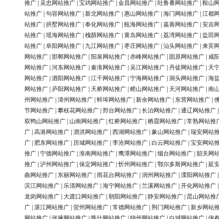
推广
|
吴忠网站推广
|
宝鸡网站推广
|
金昌网站推广
|
吐鲁番网站推广
|
鞍山
站推广
|
句容网站推广
|
新北网站推广
|
惠山网站推广
|
海门网站推广
|
江都
站推广
|
拱墅网站推广
|
奉化网站推广
|
瓯海网站推广
|
嘉善网站推广
|
安吉
站推广
|
瑶海网站推广
|
槐荫网站推广
|
黄岛网站推广
|
荔湾网站推广
|
盐田
站推广
|
阜阳网站推广
|
九江网站推广
|
枣庄网站推广
|
汕头网站推广
|
来宾
网站推广
|
邯郸网站推广
|
阳泉网站推广
|
赤峰网站推广
|
固原网站推广
|
咸
网站推广
|
河东网站推广
|
秦淮网站推广
|
吴江网站推广
|
丹徒网站推广
|
天
网站推广
|
泗阳网站推广
|
江干网站推广
|
宁海网站推广
|
洞头网站推广
|
海
网站推广
|
庐阳网站推广
|
天桥网站推广
|
崂山网站推广
|
天河网站推广
|
南
州网站推广
|
漳州网站推广
|
蚌埠网站推广
|
新余网站推广
|
东营网站推广
|
节网站推广
|
攀枝花网站推广
|
邢台网站推广
|
长治网站推广
|
通辽网站推广
双鸭山网站推广
|
山南网站推广
|
红桥网站推广
|
栖霞网站推广
|
常熟网站推
广
|
高港网站推广
|
泗洪网站推广
|
西湖网站推广
|
象山网站推广
|
瑞安网站
广
|
肥东网站推广
|
历城网站推广
|
李沧网站推广
|
白云网站推广
|
宝安网站
推广
|
宁德网站推广
|
淮南网站推广
|
鹰潭网站推广
|
烟台网站推广
|
韶关网
推广
|
泸州网站推广
|
保定网站推广
|
忻州网站推广
|
鄂尔多斯网站推广
|
延
曲网站推广
|
东丽网站推广
|
雨花台网站推广
|
润州网站推广
|
溧阳网站推广
滨江网站推广
|
乐清网站推广
|
海宁网站推广
|
兰溪网站推广
|
开化网站推广
龙岗网站推广
|
大渡口网站推广
|
朝阳网站推广
|
静安网站推广
|
昆山网站推
广
|
湛江网站推广
|
贺州网站推广
|
常德网站推广
|
荆门网站推广
|
新乡网站
网站推广
|
张掖网站推广
|
喀什网站推广
|
锦州网站推广
|
白城网站推广
|
伊