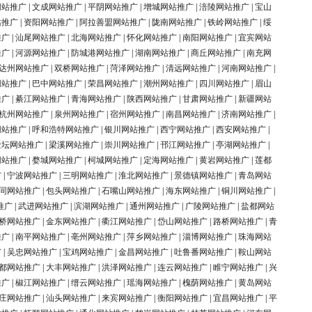
网站推广
|
文成网站推广
|
平阴网站推广
|
增城网站推广
|
涪陵网站推广
|
宝山
站推广
|
资阳网站推广
|
阿拉善盟网站推广
|
陇南网站推广
|
铁岭网站推广
|
绥
推广
|
汕尾网站推广
|
北海网站推广
|
怀化网站推广
|
南阳网站推广
|
宜宾网站
推广
|
河源网站推广
|
防城港网站推广
|
湖南网站推广
|
商丘网站推广
|
南充网
达州网站推广
|
双桥网站推广
|
菏泽网站推广
|
清远网站推广
|
河南网站推广
|
网站推广
|
巴中网站推广
|
荣昌网站推广
|
潮州网站推广
|
四川网站推广
|
眉山
推广
|
綦江网站推广
|
青海网站推广
|
陕西网站推广
|
甘肃网站推广
|
新疆网站
杭州网站推广
|
泉州网站推广
|
宿州网站推广
|
南昌网站推广
|
济南网站推广
|
网站推广
|
呼和浩特网站推广
|
银川网站推广
|
西宁网站推广
|
西安网站推广
|
金坛网站推广
|
梁溪网站推广
|
崇川网站推广
|
邗江网站推广
|
亭湖网站推广
|
网站推广
|
婺城网站推广
|
柯城网站推广
|
定海网站推广
|
黄岩网站推广
|
莲都
广
|
宁波网站推广
|
三明网站推广
|
淮北网站推广
|
景德镇网站推广
|
青岛网站
同网站推广
|
包头网站推广
|
石嘴山网站推广
|
海东网站推广
|
铜川网站推广
|
推广
|
武进网站推广
|
滨湖网站推广
|
通州网站推广
|
广陵网站推广
|
盐都网站
桥网站推广
|
金东网站推广
|
衢江网站推广
|
岱山网站推广
|
路桥网站推广
|
青
推广
|
南平网站推广
|
亳州网站推广
|
萍乡网站推广
|
淄博网站推广
|
珠海网站
广
|
吴忠网站推广
|
宝鸡网站推广
|
金昌网站推广
|
吐鲁番网站推广
|
鞍山网站
都网站推广
|
大丰网站推广
|
洪泽网站推广
|
连云网站推广
|
睢宁网站推广
|
兴
推广
|
椒江网站推广
|
缙云网站推广
|
瑶海网站推广
|
槐荫网站推广
|
黄岛网站
庄网站推广
|
汕头网站推广
|
来宾网站推广
|
衡阳网站推广
|
宜昌网站推广
|
平