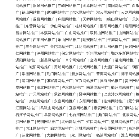
网站推广
|
阳泉网站推广
|
赤峰网站推广
|
固原网站推广
|
咸阳网站推广
|
白
广
|
锡山网站推广
|
建湖网站推广
|
涟水网站推广
|
灌云网站推广
|
云龙网站
网站推广
|
遂昌网站推广
|
庐阳网站推广
|
天桥网站推广
|
崂山网站推广
|
天
推广
|
东营网站推广
|
佛山网站推广
|
桂林网站推广
|
邵阳网站推广
|
襄阳网
昌吉网站推广
|
本溪网站推广
|
白山网站推广
|
双鸭山网站推广
|
山南网站推
网站推广
|
西湖网站推广
|
象山网站推广
|
瑞安网站推广
|
平湖网站推广
|
南
推广
|
丰台网站推广
|
普陀网站推广
|
江阴网站推广
|
浙江网站推广
|
绍兴网
仁网站推广
|
泸州网站推广
|
保定网站推广
|
忻州网站推广
|
鄂尔多斯网站推
溧阳网站推广
|
新吴网站推广
|
阜宁网站推广
|
金湖网站推广
|
灌南网站推广
站推广
|
城阳网站推广
|
黄埔网站推广
|
龙岗网站推广
|
大渡口网站推广
|
朝
广
|
常德网站推广
|
荆门网站推广
|
新乡网站推广
|
普洱网站推广
|
德阳网站
广
|
浦口网站推广
|
张家港网站推广
|
宜兴网站推广
|
滨海网站推广
|
贾汪网
华网站推广
|
渝北网站推广
|
卢湾网站推广
|
南通网站推广
|
衢州网站推广
|
站推广
|
广元网站推广
|
承德网站推广
|
晋中网站推广
|
巴彦淖尔网站推广
|
站推广
|
余杭网站推广
|
永嘉网站推广
|
东阳网站推广
|
临海网站推广
|
景宁
江西网站推广
|
马鞍山网站推广
|
宜春网站推广
|
泰安网站推广
|
江门网站推
石河子网站推广
|
阜新网站推广
|
七台河网站推广
|
澳门网站推广
|
北辰网站
沙网站推广
|
光明网站推广
|
北碚网站推广
|
虹口网站推广
|
盐城网站推广
|
推广
|
内江网站推广
|
廊坊网站推广
|
运城网站推广
|
兴安盟网站推广
|
商洛
广
|
从化网站推广
|
大鹏网站推广
|
永川网站推广
|
杨浦网站推广
|
淮安网站