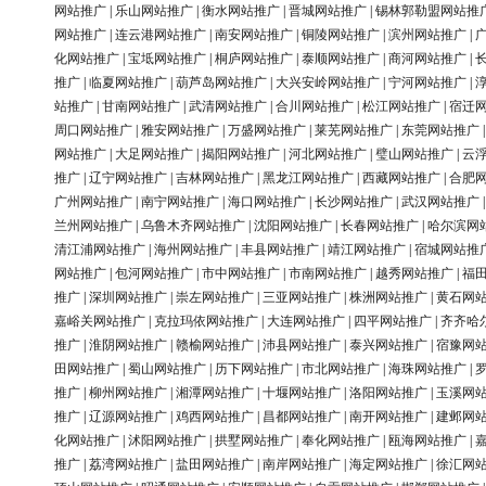
网站推广
|
乐山网站推广
|
衡水网站推广
|
晋城网站推广
|
锡林郭勒盟网站推
网站推广
|
连云港网站推广
|
南安网站推广
|
铜陵网站推广
|
滨州网站推广
|
化网站推广
|
宝坻网站推广
|
桐庐网站推广
|
泰顺网站推广
|
商河网站推广
|
推广
|
临夏网站推广
|
葫芦岛网站推广
|
大兴安岭网站推广
|
宁河网站推广
|
站推广
|
甘南网站推广
|
武清网站推广
|
合川网站推广
|
松江网站推广
|
宿迁
周口网站推广
|
雅安网站推广
|
万盛网站推广
|
莱芜网站推广
|
东莞网站推广
网站推广
|
大足网站推广
|
揭阳网站推广
|
河北网站推广
|
璧山网站推广
|
云
推广
|
辽宁网站推广
|
吉林网站推广
|
黑龙江网站推广
|
西藏网站推广
|
合肥
广州网站推广
|
南宁网站推广
|
海口网站推广
|
长沙网站推广
|
武汉网站推广
兰州网站推广
|
乌鲁木齐网站推广
|
沈阳网站推广
|
长春网站推广
|
哈尔滨网
清江浦网站推广
|
海州网站推广
|
丰县网站推广
|
靖江网站推广
|
宿城网站推
网站推广
|
包河网站推广
|
市中网站推广
|
市南网站推广
|
越秀网站推广
|
福
推广
|
深圳网站推广
|
崇左网站推广
|
三亚网站推广
|
株洲网站推广
|
黄石网
嘉峪关网站推广
|
克拉玛依网站推广
|
大连网站推广
|
四平网站推广
|
齐齐哈
推广
|
淮阴网站推广
|
赣榆网站推广
|
沛县网站推广
|
泰兴网站推广
|
宿豫网
田网站推广
|
蜀山网站推广
|
历下网站推广
|
市北网站推广
|
海珠网站推广
|
推广
|
柳州网站推广
|
湘潭网站推广
|
十堰网站推广
|
洛阳网站推广
|
玉溪网
推广
|
辽源网站推广
|
鸡西网站推广
|
昌都网站推广
|
南开网站推广
|
建邺网
化网站推广
|
沭阳网站推广
|
拱墅网站推广
|
奉化网站推广
|
瓯海网站推广
|
推广
|
荔湾网站推广
|
盐田网站推广
|
南岸网站推广
|
海定网站推广
|
徐汇网