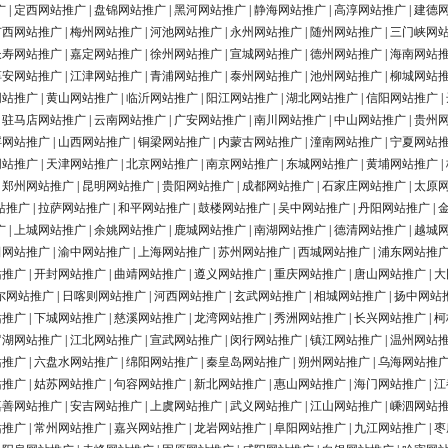
广
|
定西网站推广
|
盘锦网站推广
|
黑河网站推广
|
静海网站推广
|
高淳网站推广
|
建德
广西网站推广
|
梅州网站推广
|
河池网站推广
|
永州网站推广
|
随州网站推广
|
三门峡网
长寿网站推广
|
嘉定网站推广
|
徐州网站推广
|
宣城网站推广
|
德州网站推广
|
海南网站
淳安网站推广
|
江津网站推广
|
青浦网站推广
|
泰州网站推广
|
池州网站推广
|
柳城网站
网站推广
|
黄山网站推广
|
临沂网站推广
|
阳江网站推广
|
湖北网站推广
|
信阳网站推广
|
|
驻马店网站推广
|
云南网站推广
|
广安网站推广
|
南川网站推广
|
中山网站推广
|
贵州
浮网站推广
|
山西网站推广
|
铜梁网站推广
|
内蒙古网站推广
|
潼南网站推广
|
宁夏网站
网站推广
|
天津网站推广
|
北京网站推广
|
南京网站推广
|
东城网站推广
|
黄埔网站推广
|
|
郑州网站推广
|
昆明网站推广
|
贵阳网站推广
|
成都网站推广
|
石家庄网站推广
|
太原
站推广
|
拉萨网站推广
|
和平网站推广
|
鼓楼网站推广
|
吴中网站推广
|
丹阳网站推广
|
广
|
上城网站推广
|
余姚网站推广
|
鹿城网站推广
|
南湖网站推广
|
德清网站推广
|
越城
田网站推广
|
渝中网站推广
|
上海网站推广
|
苏州网站推广
|
西城网站推广
|
浦东网站推
站推广
|
开封网站推广
|
曲靖网站推广
|
遵义网站推广
|
重庆网站推广
|
唐山网站推广
|
大
尔网站推广
|
日喀则网站推广
|
河西网站推广
|
玄武网站推广
|
相城网站推广
|
扬中网站
站推广
|
下城网站推广
|
慈溪网站推广
|
龙湾网站推广
|
秀洲网站推广
|
长兴网站推广
|
柯
罗湖网站推广
|
江北网站推广
|
宣武网站推广
|
闵行网站推广
|
镇江网站推广
|
温州网站
站推广
|
六盘水网站推广
|
绵阳网站推广
|
秦皇岛网站推广
|
朔州网站推广
|
乌海网站推
站推广
|
姑苏网站推广
|
句容网站推广
|
新北网站推广
|
惠山网站推广
|
海门网站推广
|
江
嘉善网站推广
|
安吉网站推广
|
上虞网站推广
|
武义网站推广
|
江山网站推广
|
嵊泗网站
站推广
|
常州网站推广
|
嘉兴网站推广
|
龙岩网站推广
|
阜阳网站推广
|
九江网站推广
|
枣