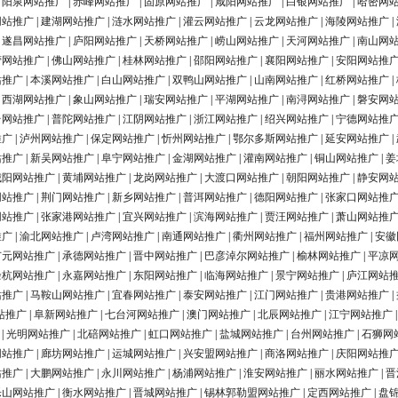
|
阳泉网站推广
|
赤峰网站推广
|
固原网站推广
|
咸阳网站推广
|
白银网站推广
|
哈密网
网站推广
|
建湖网站推广
|
涟水网站推广
|
灌云网站推广
|
云龙网站推广
|
海陵网站推广
|
|
遂昌网站推广
|
庐阳网站推广
|
天桥网站推广
|
崂山网站推广
|
天河网站推广
|
南山网
营网站推广
|
佛山网站推广
|
桂林网站推广
|
邵阳网站推广
|
襄阳网站推广
|
安阳网站推
站推广
|
本溪网站推广
|
白山网站推广
|
双鸭山网站推广
|
山南网站推广
|
红桥网站推广
|
|
西湖网站推广
|
象山网站推广
|
瑞安网站推广
|
平湖网站推广
|
南浔网站推广
|
磐安网
台网站推广
|
普陀网站推广
|
江阴网站推广
|
浙江网站推广
|
绍兴网站推广
|
宁德网站推
推广
|
泸州网站推广
|
保定网站推广
|
忻州网站推广
|
鄂尔多斯网站推广
|
延安网站推广
|
站推广
|
新吴网站推广
|
阜宁网站推广
|
金湖网站推广
|
灌南网站推广
|
铜山网站推广
|
姜
城阳网站推广
|
黄埔网站推广
|
龙岗网站推广
|
大渡口网站推广
|
朝阳网站推广
|
静安网
网站推广
|
荆门网站推广
|
新乡网站推广
|
普洱网站推广
|
德阳网站推广
|
张家口网站推
网站推广
|
张家港网站推广
|
宜兴网站推广
|
滨海网站推广
|
贾汪网站推广
|
萧山网站推
推广
|
渝北网站推广
|
卢湾网站推广
|
南通网站推广
|
衢州网站推广
|
福州网站推广
|
安徽
广元网站推广
|
承德网站推广
|
晋中网站推广
|
巴彦淖尔网站推广
|
榆林网站推广
|
平凉
余杭网站推广
|
永嘉网站推广
|
东阳网站推广
|
临海网站推广
|
景宁网站推广
|
庐江网站
站推广
|
马鞍山网站推广
|
宜春网站推广
|
泰安网站推广
|
江门网站推广
|
贵港网站推广
|
站推广
|
阜新网站推广
|
七台河网站推广
|
澳门网站推广
|
北辰网站推广
|
江宁网站推广
|
光明网站推广
|
北碚网站推广
|
虹口网站推广
|
盐城网站推广
|
台州网站推广
|
石狮网
网站推广
|
廊坊网站推广
|
运城网站推广
|
兴安盟网站推广
|
商洛网站推广
|
庆阳网站推
站推广
|
大鹏网站推广
|
永川网站推广
|
杨浦网站推广
|
淮安网站推广
|
丽水网站推广
|
晋
乐山网站推广
|
衡水网站推广
|
晋城网站推广
|
锡林郭勒盟网站推广
|
定西网站推广
|
盘