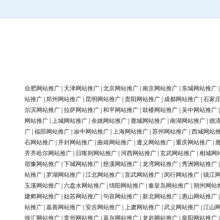
合肥网站推广
|
天津网站推广
|
北京网站推广
|
南京网站推广
|
东城网站推广
站推广
|
郑州网站推广
|
昆明网站推广
|
贵阳网站推广
|
成都网站推广
|
石家
尔滨网站推广
|
拉萨网站推广
|
和平网站推广
|
鼓楼网站推广
|
吴中网站推广
网站推广
|
上城网站推广
|
余姚网站推广
|
鹿城网站推广
|
南湖网站推广
|
德
广
|
福田网站推广
|
渝中网站推广
|
上海网站推广
|
苏州网站推广
|
西城网站
石网站推广
|
开封网站推广
|
曲靖网站推广
|
遵义网站推广
|
重庆网站推广
|
齐齐哈尔网站推广
|
日喀则网站推广
|
河西网站推广
|
玄武网站推广
|
相城网
宿豫网站推广
|
下城网站推广
|
慈溪网站推广
|
龙湾网站推广
|
秀洲网站推广
站推广
|
罗湖网站推广
|
江北网站推广
|
宣武网站推广
|
闵行网站推广
|
镇江
玉溪网站推广
|
六盘水网站推广
|
绵阳网站推广
|
秦皇岛网站推广
|
朔州网站
建邺网站推广
|
姑苏网站推广
|
句容网站推广
|
新北网站推广
|
惠山网站推广
站推广
|
嘉善网站推广
|
安吉网站推广
|
上虞网站推广
|
武义网站推广
|
江山
徐汇网站推广
|
常州网站推广
|
嘉兴网站推广
|
龙岩网站推广
|
阜阳网站推广