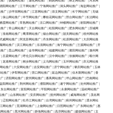
站推广
|
抚顺网站推广
|
通化网站推广
|
鹤岗网站推广
|
林芝网站推广
|
河东网
泗阳网站推广
|
江干网站推广
|
宁海网站推广
|
洞头网站推广
|
海盐网站推广
|
站推广
|
沙坪坝网站推广
|
江苏网站推广
|
崇文网站推广
|
长宁网站推广
|
无锡
广
|
保山网站推广
|
毕节网站推广
|
攀枝花网站推广
|
邢台网站推广
|
长治网站
栖霞网站推广
|
常熟网站推广
|
京口网站推广
|
钟楼网站推广
|
射阳网站推广
|
站推广
|
常山网站推广
|
天台网站推广
|
松阳网站推广
|
肥东网站推广
|
历城网
广
|
淮南网站推广
|
鹰潭网站推广
|
烟台网站推广
|
韶关网站推广
|
梧州网站推
武威网站推广
|
阿克苏网站推广
|
丹东网站推广
|
松原网站推广
|
大庆网站推
堰网站推广
|
滨江网站推广
|
乐清网站推广
|
海宁网站推广
|
兰溪网站推广
|
开
站推广
|
昆山网站推广
|
金华网站推广
|
福建网站推广
|
莆田网站推广
|
滁州网
广
|
吕梁网站推广
|
呼伦贝尔网站推广
|
汉中网站推广
|
张掖网站推广
|
喀什网
广
|
龙港网站推广
|
桐乡网站推广
|
义乌网站推广
|
玉环网站推广
|
庆元网站推
网站推广
|
六安网站推广
|
吉安网站推广
|
济宁网站推广
|
肇庆网站推广
|
玉林
网站推广
|
伊犁网站推广
|
营口网站推广
|
延边网站推广
|
佳木斯网站推广
|
香
推广
|
济阳网站推广
|
胶州网站推广
|
番禺网站推广
|
坪山网站推广
|
巴南网站
益阳网站推广
|
荆州网站推广
|
濮阳网站推广
|
遂宁网站推广
|
沧州网站推广
|
|
东台网站推广
|
富阳网站推广
|
平阳网站推广
|
永康网站推广
|
温岭网站推广
站推广
|
山东网站推广
|
安庆网站推广
|
抚州网站推广
|
威海网站推广
|
茂名网
广
|
辽阳网站推广
|
牡丹江网站推广
|
台湾网站推广
|
蓟州网站推广
|
溧水网站
江网站推广
|
芜湖网站推广
|
上饶网站推广
|
日照网站推广
|
广东网站推广
|
惠
锦网站推广
|
黑河网站推广
|
静海网站推广
|
高淳网站推广
|
建德网站推广
|
文