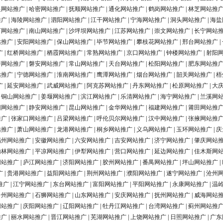
银网站推广
|
哈密网站推广
|
抚顺网站推广
|
通化网站推广
|
鹤岗网站推广
|
林芝网站推
推广
|
海陵网站推广
|
泗阳网站推广
|
江干网站推广
|
宁海网站推广
|
洞头网站推广
|
海盐
河网站推广
|
南山网站推广
|
沙坪坝网站推广
|
江苏网站推广
|
崇文网站推广
|
长宁网站
站推广
|
安阳网站推广
|
保山网站推广
|
毕节网站推广
|
攀枝花网站推广
|
邢台网站推广
|
广
|
红桥网站推广
|
栖霞网站推广
|
常熟网站推广
|
京口网站推广
|
钟楼网站推广
|
射阳
浔网站推广
|
磐安网站推广
|
常山网站推广
|
天台网站推广
|
松阳网站推广
|
肥东网站推
站推广
|
宁德网站推广
|
淮南网站推广
|
鹰潭网站推广
|
烟台网站推广
|
韶关网站推广
|
梧
广
|
延安网站推广
|
武威网站推广
|
阿克苏网站推广
|
丹东网站推广
|
松原网站推广
|
大
|
铜山网站推广
|
姜堰网站推广
|
滨江网站推广
|
乐清网站推广
|
海宁网站推广
|
兰溪网
阳网站推广
|
静安网站推广
|
昆山网站推广
|
金华网站推广
|
福建网站推广
|
莆田网站推
推广
|
张家口网站推广
|
吕梁网站推广
|
呼伦贝尔网站推广
|
汉中网站推广
|
张掖网站推
站推广
|
萧山网站推广
|
龙港网站推广
|
桐乡网站推广
|
义乌网站推广
|
玉环网站推广
|
庆
福州网站推广
|
安徽网站推广
|
六安网站推广
|
吉安网站推广
|
济宁网站推广
|
肇庆网站
榆林网站推广
|
平凉网站推广
|
伊犁网站推广
|
营口网站推广
|
延边网站推广
|
佳木斯网
网站推广
|
庐江网站推广
|
济阳网站推广
|
胶州网站推广
|
番禺网站推广
|
坪山网站推广
|
广
|
贵港网站推广
|
益阳网站推广
|
荆州网站推广
|
濮阳网站推广
|
遂宁网站推广
|
沧州
推广
|
江宁网站推广
|
东台网站推广
|
富阳网站推广
|
平阳网站推广
|
永康网站推广
|
温
台州网站推广
|
石狮网站推广
|
山东网站推广
|
安庆网站推广
|
抚州网站推广
|
威海网站
网站推广
|
庆阳网站推广
|
辽阳网站推广
|
牡丹江网站推广
|
台湾网站推广
|
蓟州网站推
推广
|
丽水网站推广
|
晋江网站推广
|
芜湖网站推广
|
上饶网站推广
|
日照网站推广
|
广东