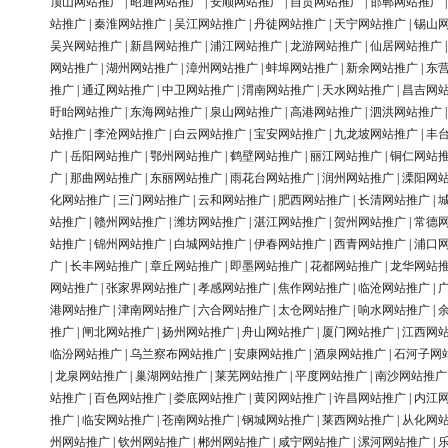
顶山网站推广
|
昭通网站推广
|
安顺网站推广
|
自贡网站推广
|
邯郸网站推广
站推广
|
秦淮网站推广
|
吴江网站推广
|
丹徒网站推广
|
天宁网站推广
|
锡山
吴兴网站推广
|
新昌网站推广
|
浦江网站推广
|
龙游网站推广
|
仙居网站推广
网站推广
|
湖州网站推广
|
漳州网站推广
|
蚌埠网站推广
|
新余网站推广
|
东
推广
|
通辽网站推广
|
中卫网站推广
|
渭南网站推广
|
天水网站推广
|
昌吉网
盱眙网站推广
|
东海网站推广
|
泉山网站推广
|
高港网站推广
|
泗洪网站推广
站推广
|
李沧网站推广
|
白云网站推广
|
宝安网站推广
|
九龙坡网站推广
|
丰
广
|
岳阳网站推广
|
鄂州网站推广
|
鹤壁网站推广
|
丽江网站推广
|
铜仁网站
广
|
那曲网站推广
|
东丽网站推广
|
雨花台网站推广
|
润州网站推广
|
溧阳网
化网站推广
|
三门网站推广
|
云和网站推广
|
肥西网站推广
|
长清网站推广
|
站推广
|
赣州网站推广
|
潍坊网站推广
|
湛江网站推广
|
贺州网站推广
|
常德
站推广
|
锦州网站推广
|
白城网站推广
|
伊春网站推广
|
西青网站推广
|
浦口
广
|
长丰网站推广
|
章丘网站推广
|
即墨网站推广
|
花都网站推广
|
龙华网站
网站推广
|
张家界网站推广
|
孝感网站推广
|
焦作网站推广
|
临沧网站推广
|
港网站推广
|
津南网站推广
|
六合网站推广
|
太仓网站推广
|
响水网站推广
|
推广
|
闸北网站推广
|
扬州网站推广
|
舟山网站推广
|
厦门网站推广
|
江西网
临汾网站推广
|
乌兰察布网站推广
|
安康网站推广
|
酒泉网站推广
|
石河子网
|
龙泉网站推广
|
巢湖网站推广
|
莱芜网站推广
|
平度网站推广
|
南沙网站推广
站推广
|
百色网站推广
|
娄底网站推广
|
黄冈网站推广
|
许昌网站推广
|
内江
推广
|
临安网站推广
|
苍南网站推广
|
钢城网站推广
|
莱西网站推广
|
从化网
州网站推广
|
钦州网站推广
|
郴州网站推广
|
咸宁网站推广
|
漯河网站推广
|