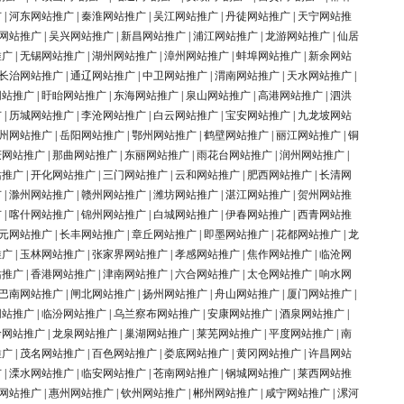
广
|
河东网站推广
|
秦淮网站推广
|
吴江网站推广
|
丹徒网站推广
|
天宁网站推
网站推广
|
吴兴网站推广
|
新昌网站推广
|
浦江网站推广
|
龙游网站推广
|
仙居
推广
|
无锡网站推广
|
湖州网站推广
|
漳州网站推广
|
蚌埠网站推广
|
新余网站
长治网站推广
|
通辽网站推广
|
中卫网站推广
|
渭南网站推广
|
天水网站推广
|
网站推广
|
盱眙网站推广
|
东海网站推广
|
泉山网站推广
|
高港网站推广
|
泗洪
广
|
历城网站推广
|
李沧网站推广
|
白云网站推广
|
宝安网站推广
|
九龙坡网站
州网站推广
|
岳阳网站推广
|
鄂州网站推广
|
鹤壁网站推广
|
丽江网站推广
|
铜
庆网站推广
|
那曲网站推广
|
东丽网站推广
|
雨花台网站推广
|
润州网站推广
|
站推广
|
开化网站推广
|
三门网站推广
|
云和网站推广
|
肥西网站推广
|
长清网
广
|
滁州网站推广
|
赣州网站推广
|
潍坊网站推广
|
湛江网站推广
|
贺州网站推
广
|
喀什网站推广
|
锦州网站推广
|
白城网站推广
|
伊春网站推广
|
西青网站推
元网站推广
|
长丰网站推广
|
章丘网站推广
|
即墨网站推广
|
花都网站推广
|
龙
推广
|
玉林网站推广
|
张家界网站推广
|
孝感网站推广
|
焦作网站推广
|
临沧网
站推广
|
香港网站推广
|
津南网站推广
|
六合网站推广
|
太仓网站推广
|
响水网
巴南网站推广
|
闸北网站推广
|
扬州网站推广
|
舟山网站推广
|
厦门网站推广
|
网站推广
|
临汾网站推广
|
乌兰察布网站推广
|
安康网站推广
|
酒泉网站推广
|
岭网站推广
|
龙泉网站推广
|
巢湖网站推广
|
莱芜网站推广
|
平度网站推广
|
南
推广
|
茂名网站推广
|
百色网站推广
|
娄底网站推广
|
黄冈网站推广
|
许昌网站
广
|
溧水网站推广
|
临安网站推广
|
苍南网站推广
|
钢城网站推广
|
莱西网站推
网站推广
|
惠州网站推广
|
钦州网站推广
|
郴州网站推广
|
咸宁网站推广
|
漯河