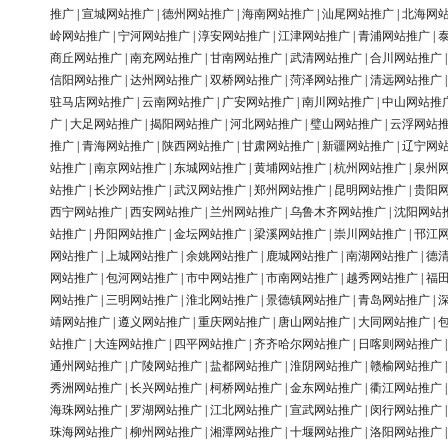
推广
|
宣城网站推广
|
德州网站推广
|
海南网站推广
|
汕尾网站推广
|
北海网
岭网站推广
|
宁河网站推广
|
淳安网站推广
|
江津网站推广
|
青浦网站推广
|
商丘网站推广
|
南充网站推广
|
甘南网站推广
|
武清网站推广
|
合川网站推广
信阳网站推广
|
达州网站推广
|
双桥网站推广
|
菏泽网站推广
|
清远网站推广
驻马店网站推广
|
云南网站推广
|
广安网站推广
|
南川网站推广
|
中山网站推
广
|
大足网站推广
|
揭阳网站推广
|
河北网站推广
|
璧山网站推广
|
云浮网站
推广
|
青海网站推广
|
陕西网站推广
|
甘肃网站推广
|
新疆网站推广
|
辽宁网
站推广
|
南京网站推广
|
东城网站推广
|
黄埔网站推广
|
杭州网站推广
|
泉州
站推广
|
长沙网站推广
|
武汉网站推广
|
郑州网站推广
|
昆明网站推广
|
贵阳
西宁网站推广
|
西安网站推广
|
兰州网站推广
|
乌鲁木齐网站推广
|
沈阳网站
站推广
|
丹阳网站推广
|
金坛网站推广
|
梁溪网站推广
|
崇川网站推广
|
邗江
网站推广
|
上城网站推广
|
余姚网站推广
|
鹿城网站推广
|
南湖网站推广
|
德
网站推广
|
包河网站推广
|
市中网站推广
|
市南网站推广
|
越秀网站推广
|
福
网站推广
|
三明网站推广
|
淮北网站推广
|
景德镇网站推广
|
青岛网站推广
|
靖网站推广
|
遵义网站推广
|
重庆网站推广
|
唐山网站推广
|
大同网站推广
|
站推广
|
大连网站推广
|
四平网站推广
|
齐齐哈尔网站推广
|
日喀则网站推广
通州网站推广
|
广陵网站推广
|
盐都网站推广
|
淮阴网站推广
|
赣榆网站推广
秀洲网站推广
|
长兴网站推广
|
柯桥网站推广
|
金东网站推广
|
衢江网站推广
海珠网站推广
|
罗湖网站推广
|
江北网站推广
|
宣武网站推广
|
闵行网站推广
珠海网站推广
|
柳州网站推广
|
湘潭网站推广
|
十堰网站推广
|
洛阳网站推广