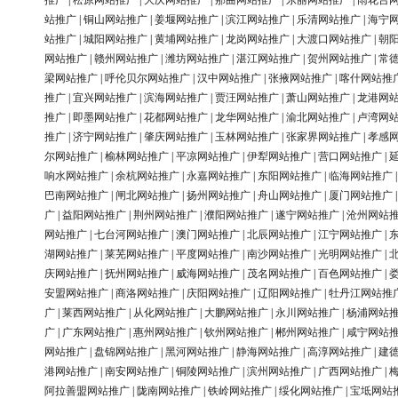
推广
|
松原网站推广
|
大庆网站推广
|
那曲网站推广
|
东丽网站推广
|
雨花台
站推广
|
铜山网站推广
|
姜堰网站推广
|
滨江网站推广
|
乐清网站推广
|
海宁
站推广
|
城阳网站推广
|
黄埔网站推广
|
龙岗网站推广
|
大渡口网站推广
|
朝
网站推广
|
赣州网站推广
|
潍坊网站推广
|
湛江网站推广
|
贺州网站推广
|
常
梁网站推广
|
呼伦贝尔网站推广
|
汉中网站推广
|
张掖网站推广
|
喀什网站推
推广
|
宜兴网站推广
|
滨海网站推广
|
贾汪网站推广
|
萧山网站推广
|
龙港网
推广
|
即墨网站推广
|
花都网站推广
|
龙华网站推广
|
渝北网站推广
|
卢湾网
推广
|
济宁网站推广
|
肇庆网站推广
|
玉林网站推广
|
张家界网站推广
|
孝感
尔网站推广
|
榆林网站推广
|
平凉网站推广
|
伊犁网站推广
|
营口网站推广
|
响水网站推广
|
余杭网站推广
|
永嘉网站推广
|
东阳网站推广
|
临海网站推广
巴南网站推广
|
闸北网站推广
|
扬州网站推广
|
舟山网站推广
|
厦门网站推广
广
|
益阳网站推广
|
荆州网站推广
|
濮阳网站推广
|
遂宁网站推广
|
沧州网站
网站推广
|
七台河网站推广
|
澳门网站推广
|
北辰网站推广
|
江宁网站推广
|
湖网站推广
|
莱芜网站推广
|
平度网站推广
|
南沙网站推广
|
光明网站推广
|
庆网站推广
|
抚州网站推广
|
威海网站推广
|
茂名网站推广
|
百色网站推广
|
安盟网站推广
|
商洛网站推广
|
庆阳网站推广
|
辽阳网站推广
|
牡丹江网站推
广
|
莱西网站推广
|
从化网站推广
|
大鹏网站推广
|
永川网站推广
|
杨浦网站
广
|
广东网站推广
|
惠州网站推广
|
钦州网站推广
|
郴州网站推广
|
咸宁网站
网站推广
|
盘锦网站推广
|
黑河网站推广
|
静海网站推广
|
高淳网站推广
|
建
港网站推广
|
南安网站推广
|
铜陵网站推广
|
滨州网站推广
|
广西网站推广
|
阿拉善盟网站推广
|
陇南网站推广
|
铁岭网站推广
|
绥化网站推广
|
宝坻网站