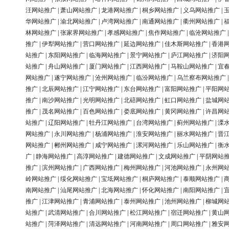
汪网站推广
|
萧山网站推广
|
龙港网站推广
|
桐乡网站推广
|
义乌网站推广
|
华网站推广
|
渝北网站推广
|
卢湾网站推广
|
南通网站推广
|
衢州网站推广
|
林网站推广
|
张家界网站推广
|
孝感网站推广
|
焦作网站推广
|
临沧网站推广
推广
|
伊犁网站推广
|
营口网站推广
|
延边网站推广
|
佳木斯网站推广
|
香港
站推广
|
东阳网站推广
|
临海网站推广
|
景宁网站推广
|
庐江网站推广
|
济阳
站推广
|
舟山网站推广
|
厦门网站推广
|
江西网站推广
|
马鞍山网站推广
|
宜
网站推广
|
遂宁网站推广
|
沧州网站推广
|
临汾网站推广
|
乌兰察布网站推广
推广
|
北辰网站推广
|
江宁网站推广
|
东台网站推广
|
富阳网站推广
|
平阳网
推广
|
南沙网站推广
|
光明网站推广
|
北碚网站推广
|
虹口网站推广
|
盐城网
推广
|
茂名网站推广
|
百色网站推广
|
娄底网站推广
|
黄冈网站推广
|
许昌网
站推广
|
辽阳网站推广
|
牡丹江网站推广
|
台湾网站推广
|
蓟州网站推广
|
溧
网站推广
|
永川网站推广
|
杨浦网站推广
|
淮安网站推广
|
丽水网站推广
|
晋
网站推广
|
郴州网站推广
|
咸宁网站推广
|
漯河网站推广
|
乐山网站推广
|
衡
广
|
静海网站推广
|
高淳网站推广
|
建德网站推广
|
文成网站推广
|
平阴网站
推广
|
滨州网站推广
|
广西网站推广
|
梅州网站推广
|
河池网站推广
|
永州网
岭网站推广
|
绥化网站推广
|
宝坻网站推广
|
桐庐网站推广
|
泰顺网站推广
|
南网站推广
|
汕尾网站推广
|
北海网站推广
|
怀化网站推广
|
南阳网站推广
|
推广
|
江津网站推广
|
青浦网站推广
|
泰州网站推广
|
池州网站推广
|
柳城网
站推广
|
武清网站推广
|
合川网站推广
|
松江网站推广
|
宿迁网站推广
|
黄山
站推广
|
菏泽网站推广
|
清远网站推广
|
河南网站推广
|
周口网站推广
|
雅安