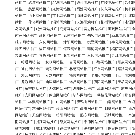
站推广
|
武进网站推广
|
滨湖网站推广
|
通州网站推广
|
广陵网站推广
|
盐都
站推广
|
慈溪网站推广
|
龙湾网站推广
|
秀洲网站推广
|
长兴网站推广
|
柯桥
站推广
|
历下网站推广
|
市北网站推广
|
海珠网站推广
|
罗湖网站推广
|
江北
站推广
|
萍乡网站推广
|
淄博网站推广
|
珠海网站推广
|
柳州网站推广
|
湘潭
岛网站推广
|
朔州网站推广
|
乌海网站推广
|
吴忠网站推广
|
宝鸡网站推广
|
南开网站推广
|
建邺网站推广
|
姑苏网站推广
|
句容网站推广
|
新北网站推广
睢宁网站推广
|
兴化网站推广
|
沭阳网站推广
|
拱墅网站推广
|
奉化网站推广
嵊泗网站推广
|
椒江网站推广
|
缙云网站推广
|
瑶海网站推广
|
槐荫网站推广
常州网站推广
|
嘉兴网站推广
|
龙岩网站推广
|
阜阳网站推广
|
九江网站推广
广
|
昭通网站推广
|
安顺网站推广
|
自贡网站推广
|
邯郸网站推广
|
阳泉网站
广
|
通化网站推广
|
鹤岗网站推广
|
林芝网站推广
|
河东网站推广
|
秦淮网站
广
|
灌云网站推广
|
云龙网站推广
|
海陵网站推广
|
泗阳网站推广
|
江干网站
广
|
龙游网站推广
|
仙居网站推广
|
遂昌网站推广
|
庐阳网站推广
|
天桥网站
推广
|
长宁网站推广
|
无锡网站推广
|
湖州网站推广
|
漳州网站推广
|
蚌埠网
推广
|
安阳网站推广
|
保山网站推广
|
毕节网站推广
|
攀枝花网站推广
|
邢台
站推广
|
本溪网站推广
|
白山网站推广
|
双鸭山网站推广
|
山南网站推广
|
红
网站推广
|
东海网站推广
|
泉山网站推广
|
高港网站推广
|
泗洪网站推广
|
西
网站推广
|
天台网站推广
|
松阳网站推广
|
肥东网站推广
|
历城网站推广
|
李
阴网站推广
|
浙江网站推广
|
绍兴网站推广
|
宁德网站推广
|
淮南网站推广
|
壁网站推广
|
丽江网站推广
|
铜仁网站推广
|
泸州网站推广
|
保定网站推广
|