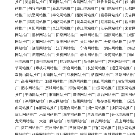
推广
|
吴忠网站推广
|
宝鸡网站推广
|
金昌网站推广
|
吐鲁番网站推广
|
鞍山
站推广
|
句容网站推广
|
新北网站推广
|
惠山网站推广
|
海门网站推广
|
江都
站推广
|
拱墅网站推广
|
奉化网站推广
|
瓯海网站推广
|
嘉善网站推广
|
安吉
站推广
|
瑶海网站推广
|
槐荫网站推广
|
黄岛网站推广
|
荔湾网站推广
|
盐田
站推广
|
阜阳网站推广
|
九江网站推广
|
枣庄网站推广
|
汕头网站推广
|
来宾
网站推广
|
邯郸网站推广
|
阳泉网站推广
|
赤峰网站推广
|
固原网站推广
|
咸
网站推广
|
河东网站推广
|
秦淮网站推广
|
吴江网站推广
|
丹徒网站推广
|
天
网站推广
|
泗阳网站推广
|
江干网站推广
|
宁海网站推广
|
洞头网站推广
|
海
网站推广
|
庐阳网站推广
|
天桥网站推广
|
崂山网站推广
|
天河网站推广
|
南
州网站推广
|
漳州网站推广
|
蚌埠网站推广
|
新余网站推广
|
东营网站推广
|
节网站推广
|
攀枝花网站推广
|
邢台网站推广
|
长治网站推广
|
通辽网站推广
双鸭山网站推广
|
山南网站推广
|
红桥网站推广
|
栖霞网站推广
|
常熟网站推
广
|
高港网站推广
|
泗洪网站推广
|
西湖网站推广
|
象山网站推广
|
瑞安网站
广
|
肥东网站推广
|
历城网站推广
|
李沧网站推广
|
白云网站推广
|
宝安网站
推广
|
宁德网站推广
|
淮南网站推广
|
鹰潭网站推广
|
烟台网站推广
|
韶关网
推广
|
泸州网站推广
|
保定网站推广
|
忻州网站推广
|
鄂尔多斯网站推广
|
延
曲网站推广
|
东丽网站推广
|
雨花台网站推广
|
润州网站推广
|
溧阳网站推广
滨江网站推广
|
乐清网站推广
|
海宁网站推广
|
兰溪网站推广
|
开化网站推广
龙岗网站推广
|
大渡口网站推广
|
朝阳网站推广
|
静安网站推广
|
昆山网站推
广
|
湛江网站推广
|
贺州网站推广
|
常德网站推广
|
荆门网站推广
|
新乡网站
网站推广
|
张掖网站推广
|
喀什网站推广
|
锦州网站推广
|
白城网站推广
|
伊