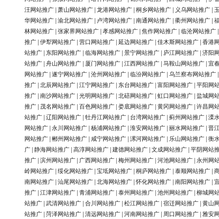
汪网站推广
|
萧山网站推广
|
龙港网站推广
|
桐乡网站推广
|
义乌网站推广
|
华网站推广
|
渝北网站推广
|
卢湾网站推广
|
南通网站推广
|
衢州网站推广
|
林网站推广
|
张家界网站推广
|
孝感网站推广
|
焦作网站推广
|
临沧网站推广
推广
|
伊犁网站推广
|
营口网站推广
|
延边网站推广
|
佳木斯网站推广
|
香港
站推广
|
东阳网站推广
|
临海网站推广
|
景宁网站推广
|
庐江网站推广
|
济阳
站推广
|
舟山网站推广
|
厦门网站推广
|
江西网站推广
|
马鞍山网站推广
|
宜
网站推广
|
遂宁网站推广
|
沧州网站推广
|
临汾网站推广
|
乌兰察布网站推广
推广
|
北辰网站推广
|
江宁网站推广
|
东台网站推广
|
富阳网站推广
|
平阳网
推广
|
南沙网站推广
|
光明网站推广
|
北碚网站推广
|
虹口网站推广
|
盐城网
推广
|
茂名网站推广
|
百色网站推广
|
娄底网站推广
|
黄冈网站推广
|
许昌网
站推广
|
辽阳网站推广
|
牡丹江网站推广
|
台湾网站推广
|
蓟州网站推广
|
溧
网站推广
|
永川网站推广
|
杨浦网站推广
|
淮安网站推广
|
丽水网站推广
|
晋
网站推广
|
郴州网站推广
|
咸宁网站推广
|
漯河网站推广
|
乐山网站推广
|
衡
广
|
静海网站推广
|
高淳网站推广
|
建德网站推广
|
文成网站推广
|
平阴网站
推广
|
滨州网站推广
|
广西网站推广
|
梅州网站推广
|
河池网站推广
|
永州网
岭网站推广
|
绥化网站推广
|
宝坻网站推广
|
桐庐网站推广
|
泰顺网站推广
|
南网站推广
|
汕尾网站推广
|
北海网站推广
|
怀化网站推广
|
南阳网站推广
|
推广
|
江津网站推广
|
青浦网站推广
|
泰州网站推广
|
池州网站推广
|
柳城网
站推广
|
武清网站推广
|
合川网站推广
|
松江网站推广
|
宿迁网站推广
|
黄山
站推广
|
菏泽网站推广
|
清远网站推广
|
河南网站推广
|
周口网站推广
|
雅安