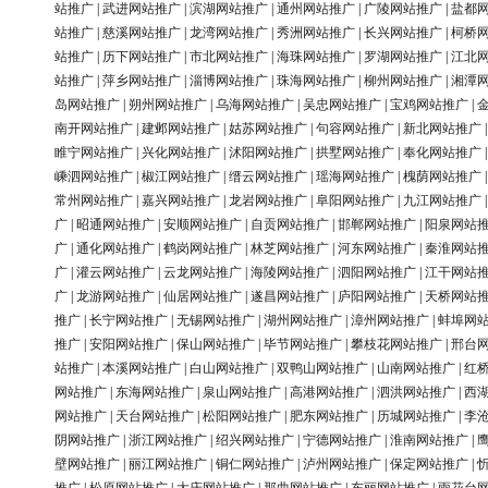
站推广
|
武进网站推广
|
滨湖网站推广
|
通州网站推广
|
广陵网站推广
|
盐都
站推广
|
慈溪网站推广
|
龙湾网站推广
|
秀洲网站推广
|
长兴网站推广
|
柯桥
站推广
|
历下网站推广
|
市北网站推广
|
海珠网站推广
|
罗湖网站推广
|
江北
站推广
|
萍乡网站推广
|
淄博网站推广
|
珠海网站推广
|
柳州网站推广
|
湘潭
岛网站推广
|
朔州网站推广
|
乌海网站推广
|
吴忠网站推广
|
宝鸡网站推广
|
南开网站推广
|
建邺网站推广
|
姑苏网站推广
|
句容网站推广
|
新北网站推广
睢宁网站推广
|
兴化网站推广
|
沭阳网站推广
|
拱墅网站推广
|
奉化网站推广
嵊泗网站推广
|
椒江网站推广
|
缙云网站推广
|
瑶海网站推广
|
槐荫网站推广
常州网站推广
|
嘉兴网站推广
|
龙岩网站推广
|
阜阳网站推广
|
九江网站推广
广
|
昭通网站推广
|
安顺网站推广
|
自贡网站推广
|
邯郸网站推广
|
阳泉网站
广
|
通化网站推广
|
鹤岗网站推广
|
林芝网站推广
|
河东网站推广
|
秦淮网站
广
|
灌云网站推广
|
云龙网站推广
|
海陵网站推广
|
泗阳网站推广
|
江干网站
广
|
龙游网站推广
|
仙居网站推广
|
遂昌网站推广
|
庐阳网站推广
|
天桥网站
推广
|
长宁网站推广
|
无锡网站推广
|
湖州网站推广
|
漳州网站推广
|
蚌埠网
推广
|
安阳网站推广
|
保山网站推广
|
毕节网站推广
|
攀枝花网站推广
|
邢台
站推广
|
本溪网站推广
|
白山网站推广
|
双鸭山网站推广
|
山南网站推广
|
红
网站推广
|
东海网站推广
|
泉山网站推广
|
高港网站推广
|
泗洪网站推广
|
西
网站推广
|
天台网站推广
|
松阳网站推广
|
肥东网站推广
|
历城网站推广
|
李
阴网站推广
|
浙江网站推广
|
绍兴网站推广
|
宁德网站推广
|
淮南网站推广
|
壁网站推广
|
丽江网站推广
|
铜仁网站推广
|
泸州网站推广
|
保定网站推广
|