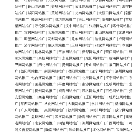
推广
|
松原网站推广
|
大庆网站推广
|
那曲网站推广
|
东丽网站推广
|
雨花台
站推广
|
铜山网站推广
|
姜堰网站推广
|
滨江网站推广
|
乐清网站推广
|
海宁
站推广
|
城阳网站推广
|
黄埔网站推广
|
龙岗网站推广
|
大渡口网站推广
|
朝
网站推广
|
赣州网站推广
|
潍坊网站推广
|
湛江网站推广
|
贺州网站推广
|
常
梁网站推广
|
呼伦贝尔网站推广
|
汉中网站推广
|
张掖网站推广
|
喀什网站推
推广
|
宜兴网站推广
|
滨海网站推广
|
贾汪网站推广
|
萧山网站推广
|
龙港网
推广
|
即墨网站推广
|
花都网站推广
|
龙华网站推广
|
渝北网站推广
|
卢湾网
推广
|
济宁网站推广
|
肇庆网站推广
|
玉林网站推广
|
张家界网站推广
|
孝感
尔网站推广
|
榆林网站推广
|
平凉网站推广
|
伊犁网站推广
|
营口网站推广
|
响水网站推广
|
余杭网站推广
|
永嘉网站推广
|
东阳网站推广
|
临海网站推广
巴南网站推广
|
闸北网站推广
|
扬州网站推广
|
舟山网站推广
|
厦门网站推广
广
|
益阳网站推广
|
荆州网站推广
|
濮阳网站推广
|
遂宁网站推广
|
沧州网站
网站推广
|
七台河网站推广
|
澳门网站推广
|
北辰网站推广
|
江宁网站推广
|
湖网站推广
|
莱芜网站推广
|
平度网站推广
|
南沙网站推广
|
光明网站推广
|
庆网站推广
|
抚州网站推广
|
威海网站推广
|
茂名网站推广
|
百色网站推广
|
安盟网站推广
|
商洛网站推广
|
庆阳网站推广
|
辽阳网站推广
|
牡丹江网站推
广
|
莱西网站推广
|
从化网站推广
|
大鹏网站推广
|
永川网站推广
|
杨浦网站
广
|
广东网站推广
|
惠州网站推广
|
钦州网站推广
|
郴州网站推广
|
咸宁网站
网站推广
|
盘锦网站推广
|
黑河网站推广
|
静海网站推广
|
高淳网站推广
|
建
港网站推广
|
南安网站推广
|
铜陵网站推广
|
滨州网站推广
|
广西网站推广
|
阿拉善盟网站推广
|
陇南网站推广
|
铁岭网站推广
|
绥化网站推广
|
宝坻网站