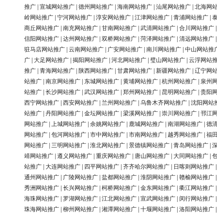
推广
|
宣城网站推广
|
德州网站推广
|
海南网站推广
|
汕尾网站推广
|
北海网
岭网站推广
|
宁河网站推广
|
淳安网站推广
|
江津网站推广
|
青浦网站推广
|
商丘网站推广
|
南充网站推广
|
甘南网站推广
|
武清网站推广
|
合川网站推广
信阳网站推广
|
达州网站推广
|
双桥网站推广
|
菏泽网站推广
|
清远网站推广
驻马店网站推广
|
云南网站推广
|
广安网站推广
|
南川网站推广
|
中山网站推
广
|
大足网站推广
|
揭阳网站推广
|
河北网站推广
|
璧山网站推广
|
云浮网站
推广
|
青海网站推广
|
陕西网站推广
|
甘肃网站推广
|
新疆网站推广
|
辽宁网
站推广
|
南京网站推广
|
东城网站推广
|
黄埔网站推广
|
杭州网站推广
|
泉州
站推广
|
长沙网站推广
|
武汉网站推广
|
郑州网站推广
|
昆明网站推广
|
贵阳
西宁网站推广
|
西安网站推广
|
兰州网站推广
|
乌鲁木齐网站推广
|
沈阳网站
站推广
|
丹阳网站推广
|
金坛网站推广
|
梁溪网站推广
|
崇川网站推广
|
邗江
网站推广
|
上城网站推广
|
余姚网站推广
|
鹿城网站推广
|
南湖网站推广
|
德
网站推广
|
包河网站推广
|
市中网站推广
|
市南网站推广
|
越秀网站推广
|
福
网站推广
|
三明网站推广
|
淮北网站推广
|
景德镇网站推广
|
青岛网站推广
|
靖网站推广
|
遵义网站推广
|
重庆网站推广
|
唐山网站推广
|
大同网站推广
|
站推广
|
大连网站推广
|
四平网站推广
|
齐齐哈尔网站推广
|
日喀则网站推广
通州网站推广
|
广陵网站推广
|
盐都网站推广
|
淮阴网站推广
|
赣榆网站推广
秀洲网站推广
|
长兴网站推广
|
柯桥网站推广
|
金东网站推广
|
衢江网站推广
海珠网站推广
|
罗湖网站推广
|
江北网站推广
|
宣武网站推广
|
闵行网站推广
珠海网站推广
|
柳州网站推广
|
湘潭网站推广
|
十堰网站推广
|
洛阳网站推广