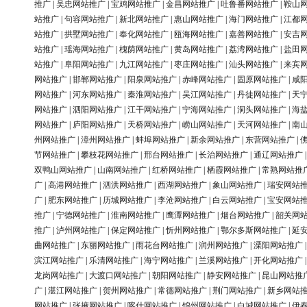
推广
|
吴忠网站推广
|
宝鸡网站推广
|
金昌网站推广
|
吐鲁番网站推广
|
鞍山
站推广
|
句容网站推广
|
新北网站推广
|
惠山网站推广
|
海门网站推广
|
江都
站推广
|
拱墅网站推广
|
奉化网站推广
|
瓯海网站推广
|
嘉善网站推广
|
安吉
站推广
|
瑶海网站推广
|
槐荫网站推广
|
黄岛网站推广
|
荔湾网站推广
|
盐田
站推广
|
阜阳网站推广
|
九江网站推广
|
枣庄网站推广
|
汕头网站推广
|
来宾
网站推广
|
邯郸网站推广
|
阳泉网站推广
|
赤峰网站推广
|
固原网站推广
|
咸
网站推广
|
河东网站推广
|
秦淮网站推广
|
吴江网站推广
|
丹徒网站推广
|
天
网站推广
|
泗阳网站推广
|
江干网站推广
|
宁海网站推广
|
洞头网站推广
|
海
网站推广
|
庐阳网站推广
|
天桥网站推广
|
崂山网站推广
|
天河网站推广
|
南
州网站推广
|
漳州网站推广
|
蚌埠网站推广
|
新余网站推广
|
东营网站推广
|
节网站推广
|
攀枝花网站推广
|
邢台网站推广
|
长治网站推广
|
通辽网站推广
双鸭山网站推广
|
山南网站推广
|
红桥网站推广
|
栖霞网站推广
|
常熟网站推
广
|
高港网站推广
|
泗洪网站推广
|
西湖网站推广
|
象山网站推广
|
瑞安网站
广
|
肥东网站推广
|
历城网站推广
|
李沧网站推广
|
白云网站推广
|
宝安网站
推广
|
宁德网站推广
|
淮南网站推广
|
鹰潭网站推广
|
烟台网站推广
|
韶关网
推广
|
泸州网站推广
|
保定网站推广
|
忻州网站推广
|
鄂尔多斯网站推广
|
延
曲网站推广
|
东丽网站推广
|
雨花台网站推广
|
润州网站推广
|
溧阳网站推广
滨江网站推广
|
乐清网站推广
|
海宁网站推广
|
兰溪网站推广
|
开化网站推广
龙岗网站推广
|
大渡口网站推广
|
朝阳网站推广
|
静安网站推广
|
昆山网站推
广
|
湛江网站推广
|
贺州网站推广
|
常德网站推广
|
荆门网站推广
|
新乡网站
网站推广
|
张掖网站推广
|
喀什网站推广
|
锦州网站推广
|
白城网站推广
|
伊