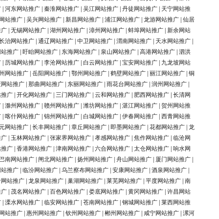
广
|
河东网站推广
|
秦淮网站推广
|
吴江网站推广
|
丹徒网站推广
|
天宁网站推
网站推广
|
吴兴网站推广
|
新昌网站推广
|
浦江网站推广
|
龙游网站推广
|
仙居
推广
|
无锡网站推广
|
湖州网站推广
|
漳州网站推广
|
蚌埠网站推广
|
新余网站
长治网站推广
|
通辽网站推广
|
中卫网站推广
|
渭南网站推广
|
天水网站推广
|
网站推广
|
盱眙网站推广
|
东海网站推广
|
泉山网站推广
|
高港网站推广
|
泗洪
广
|
历城网站推广
|
李沧网站推广
|
白云网站推广
|
宝安网站推广
|
九龙坡网站
州网站推广
|
岳阳网站推广
|
鄂州网站推广
|
鹤壁网站推广
|
丽江网站推广
|
铜
庆网站推广
|
那曲网站推广
|
东丽网站推广
|
雨花台网站推广
|
润州网站推广
|
站推广
|
开化网站推广
|
三门网站推广
|
云和网站推广
|
肥西网站推广
|
长清网
广
|
滁州网站推广
|
赣州网站推广
|
潍坊网站推广
|
湛江网站推广
|
贺州网站推
广
|
喀什网站推广
|
锦州网站推广
|
白城网站推广
|
伊春网站推广
|
西青网站推
元网站推广
|
长丰网站推广
|
章丘网站推广
|
即墨网站推广
|
花都网站推广
|
龙
推广
|
玉林网站推广
|
张家界网站推广
|
孝感网站推广
|
焦作网站推广
|
临沧网
站推广
|
香港网站推广
|
津南网站推广
|
六合网站推广
|
太仓网站推广
|
响水网
巴南网站推广
|
闸北网站推广
|
扬州网站推广
|
舟山网站推广
|
厦门网站推广
|
网站推广
|
临汾网站推广
|
乌兰察布网站推广
|
安康网站推广
|
酒泉网站推广
|
岭网站推广
|
龙泉网站推广
|
巢湖网站推广
|
莱芜网站推广
|
平度网站推广
|
南
推广
|
茂名网站推广
|
百色网站推广
|
娄底网站推广
|
黄冈网站推广
|
许昌网站
广
|
溧水网站推广
|
临安网站推广
|
苍南网站推广
|
钢城网站推广
|
莱西网站推
网站推广
|
惠州网站推广
|
钦州网站推广
|
郴州网站推广
|
咸宁网站推广
|
漯河