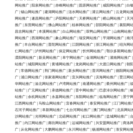
网站推广
|
阳泉网站推广
|
赤峰网站推广
|
固原网站推广
|
咸阳网站推广
|
白
广
|
锡山网站推广
|
建湖网站推广
|
涟水网站推广
|
灌云网站推广
|
云龙网站
网站推广
|
遂昌网站推广
|
庐阳网站推广
|
天桥网站推广
|
崂山网站推广
|
天
推广
|
东营网站推广
|
佛山网站推广
|
桂林网站推广
|
邵阳网站推广
|
襄阳网
昌吉网站推广
|
本溪网站推广
|
白山网站推广
|
双鸭山网站推广
|
山南网站推
网站推广
|
西湖网站推广
|
象山网站推广
|
瑞安网站推广
|
平湖网站推广
|
南
推广
|
丰台网站推广
|
普陀网站推广
|
江阴网站推广
|
浙江网站推广
|
绍兴网
仁网站推广
|
泸州网站推广
|
保定网站推广
|
忻州网站推广
|
鄂尔多斯网站推
溧阳网站推广
|
新吴网站推广
|
阜宁网站推广
|
金湖网站推广
|
灌南网站推广
站推广
|
城阳网站推广
|
黄埔网站推广
|
龙岗网站推广
|
大渡口网站推广
|
朝
广
|
常德网站推广
|
荆门网站推广
|
新乡网站推广
|
普洱网站推广
|
德阳网站
广
|
浦口网站推广
|
张家港网站推广
|
宜兴网站推广
|
滨海网站推广
|
贾汪网
华网站推广
|
渝北网站推广
|
卢湾网站推广
|
南通网站推广
|
衢州网站推广
|
站推广
|
广元网站推广
|
承德网站推广
|
晋中网站推广
|
巴彦淖尔网站推广
|
站推广
|
余杭网站推广
|
永嘉网站推广
|
东阳网站推广
|
临海网站推广
|
景宁
江西网站推广
|
马鞍山网站推广
|
宜春网站推广
|
泰安网站推广
|
江门网站推
石河子网站推广
|
阜新网站推广
|
七台河网站推广
|
澳门网站推广
|
北辰网站
沙网站推广
|
光明网站推广
|
北碚网站推广
|
虹口网站推广
|
盐城网站推广
|
推广
|
内江网站推广
|
廊坊网站推广
|
运城网站推广
|
兴安盟网站推广
|
商洛
广
|
从化网站推广
|
大鹏网站推广
|
永川网站推广
|
杨浦网站推广
|
淮安网站