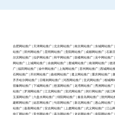
合肥网站推广
|
天津网站推广
|
北京网站推广
|
南京网站推广
|
东城网站推广
站推广
|
郑州网站推广
|
昆明网站推广
|
贵阳网站推广
|
成都网站推广
|
石家
尔滨网站推广
|
拉萨网站推广
|
和平网站推广
|
鼓楼网站推广
|
吴中网站推广
网站推广
|
上城网站推广
|
余姚网站推广
|
鹿城网站推广
|
南湖网站推广
|
德
广
|
福田网站推广
|
渝中网站推广
|
上海网站推广
|
苏州网站推广
|
西城网站
石网站推广
|
开封网站推广
|
曲靖网站推广
|
遵义网站推广
|
重庆网站推广
|
齐齐哈尔网站推广
|
日喀则网站推广
|
河西网站推广
|
玄武网站推广
|
相城网
宿豫网站推广
|
下城网站推广
|
慈溪网站推广
|
龙湾网站推广
|
秀洲网站推广
站推广
|
罗湖网站推广
|
江北网站推广
|
宣武网站推广
|
闵行网站推广
|
镇江
玉溪网站推广
|
六盘水网站推广
|
绵阳网站推广
|
秦皇岛网站推广
|
朔州网站
建邺网站推广
|
姑苏网站推广
|
句容网站推广
|
新北网站推广
|
惠山网站推广
站推广
|
嘉善网站推广
|
安吉网站推广
|
上虞网站推广
|
武义网站推广
|
江山
徐汇网站推广
|
常州网站推广
|
嘉兴网站推广
|
龙岩网站推广
|
阜阳网站推广