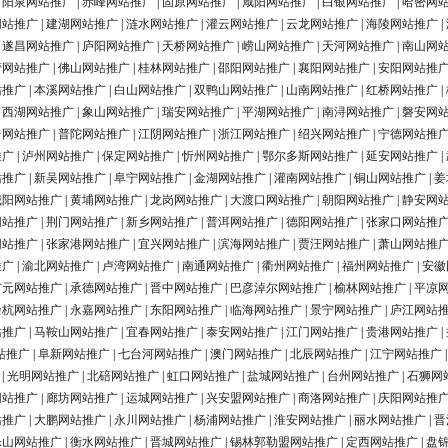
|
阳泉网站推广
|
赤峰网站推广
|
固原网站推广
|
咸阳网站推广
|
白银网站推广
|
哈密网
网站推广
|
建湖网站推广
|
涟水网站推广
|
灌云网站推广
|
云龙网站推广
|
海陵网站推广
|
|
遂昌网站推广
|
庐阳网站推广
|
天桥网站推广
|
崂山网站推广
|
天河网站推广
|
南山网
营网站推广
|
佛山网站推广
|
桂林网站推广
|
邵阳网站推广
|
襄阳网站推广
|
安阳网站推
站推广
|
本溪网站推广
|
白山网站推广
|
双鸭山网站推广
|
山南网站推广
|
红桥网站推广
|
|
西湖网站推广
|
象山网站推广
|
瑞安网站推广
|
平湖网站推广
|
南浔网站推广
|
磐安网
台网站推广
|
普陀网站推广
|
江阴网站推广
|
浙江网站推广
|
绍兴网站推广
|
宁德网站推
推广
|
泸州网站推广
|
保定网站推广
|
忻州网站推广
|
鄂尔多斯网站推广
|
延安网站推广
|
站推广
|
新吴网站推广
|
阜宁网站推广
|
金湖网站推广
|
灌南网站推广
|
铜山网站推广
|
姜
城阳网站推广
|
黄埔网站推广
|
龙岗网站推广
|
大渡口网站推广
|
朝阳网站推广
|
静安网
网站推广
|
荆门网站推广
|
新乡网站推广
|
普洱网站推广
|
德阳网站推广
|
张家口网站推
网站推广
|
张家港网站推广
|
宜兴网站推广
|
滨海网站推广
|
贾汪网站推广
|
萧山网站推
推广
|
渝北网站推广
|
卢湾网站推广
|
南通网站推广
|
衢州网站推广
|
福州网站推广
|
安徽
广元网站推广
|
承德网站推广
|
晋中网站推广
|
巴彦淖尔网站推广
|
榆林网站推广
|
平凉
余杭网站推广
|
永嘉网站推广
|
东阳网站推广
|
临海网站推广
|
景宁网站推广
|
庐江网站
站推广
|
马鞍山网站推广
|
宜春网站推广
|
泰安网站推广
|
江门网站推广
|
贵港网站推广
|
站推广
|
阜新网站推广
|
七台河网站推广
|
澳门网站推广
|
北辰网站推广
|
江宁网站推广
|
光明网站推广
|
北碚网站推广
|
虹口网站推广
|
盐城网站推广
|
台州网站推广
|
石狮网
网站推广
|
廊坊网站推广
|
运城网站推广
|
兴安盟网站推广
|
商洛网站推广
|
庆阳网站推
站推广
|
大鹏网站推广
|
永川网站推广
|
杨浦网站推广
|
淮安网站推广
|
丽水网站推广
|
晋
乐山网站推广
|
衡水网站推广
|
晋城网站推广
|
锡林郭勒盟网站推广
|
定西网站推广
|
盘