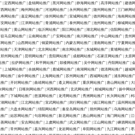
广
|
定西网站推广
|
盘锦网站推广
|
黑河网站推广
|
静海网站推广
|
高淳网站推广
|
建德
广西网站推广
|
梅州网站推广
|
河池网站推广
|
永州网站推广
|
随州网站推广
|
三门峡网
长寿网站推广
|
嘉定网站推广
|
徐州网站推广
|
宣城网站推广
|
德州网站推广
|
海南网站
淳安网站推广
|
江津网站推广
|
青浦网站推广
|
泰州网站推广
|
池州网站推广
|
柳城网站
网站推广
|
黄山网站推广
|
临沂网站推广
|
阳江网站推广
|
湖北网站推广
|
信阳网站推广
|
|
驻马店网站推广
|
云南网站推广
|
广安网站推广
|
南川网站推广
|
中山网站推广
|
贵州
浮网站推广
|
山西网站推广
|
铜梁网站推广
|
内蒙古网站推广
|
潼南网站推广
|
宁夏网站
网站推广
|
天津网站推广
|
北京网站推广
|
南京网站推广
|
东城网站推广
|
黄埔网站推广
|
|
郑州网站推广
|
昆明网站推广
|
贵阳网站推广
|
成都网站推广
|
石家庄网站推广
|
太原
站推广
|
拉萨网站推广
|
和平网站推广
|
鼓楼网站推广
|
吴中网站推广
|
丹阳网站推广
|
广
|
上城网站推广
|
余姚网站推广
|
鹿城网站推广
|
南湖网站推广
|
德清网站推广
|
越城
田网站推广
|
渝中网站推广
|
上海网站推广
|
苏州网站推广
|
西城网站推广
|
浦东网站推
站推广
|
开封网站推广
|
曲靖网站推广
|
遵义网站推广
|
重庆网站推广
|
唐山网站推广
|
大
尔网站推广
|
日喀则网站推广
|
河西网站推广
|
玄武网站推广
|
相城网站推广
|
扬中网站
站推广
|
下城网站推广
|
慈溪网站推广
|
龙湾网站推广
|
秀洲网站推广
|
长兴网站推广
|
柯
罗湖网站推广
|
江北网站推广
|
宣武网站推广
|
闵行网站推广
|
镇江网站推广
|
温州网站
站推广
|
六盘水网站推广
|
绵阳网站推广
|
秦皇岛网站推广
|
朔州网站推广
|
乌海网站推
站推广
|
姑苏网站推广
|
句容网站推广
|
新北网站推广
|
惠山网站推广
|
海门网站推广
|
江
嘉善网站推广
|
安吉网站推广
|
上虞网站推广
|
武义网站推广
|
江山网站推广
|
嵊泗网站
站推广
|
常州网站推广
|
嘉兴网站推广
|
龙岩网站推广
|
阜阳网站推广
|
九江网站推广
|
枣