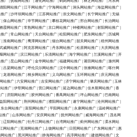
站推广
|
抚顺网站推广
|
通化网站推广
|
鹤岗网站推广
|
林芝网站推广
|
河东网
泗阳网站推广
|
江干网站推广
|
宁海网站推广
|
洞头网站推广
|
海盐网站推广
|
站推广
|
沙坪坝网站推广
|
江苏网站推广
|
崇文网站推广
|
长宁网站推广
|
无锡
广
|
保山网站推广
|
毕节网站推广
|
攀枝花网站推广
|
邢台网站推广
|
长治网站
栖霞网站推广
|
常熟网站推广
|
京口网站推广
|
钟楼网站推广
|
射阳网站推广
|
站推广
|
常山网站推广
|
天台网站推广
|
松阳网站推广
|
肥东网站推广
|
历城网
广
|
淮南网站推广
|
鹰潭网站推广
|
烟台网站推广
|
韶关网站推广
|
梧州网站推
武威网站推广
|
阿克苏网站推广
|
丹东网站推广
|
松原网站推广
|
大庆网站推
堰网站推广
|
滨江网站推广
|
乐清网站推广
|
海宁网站推广
|
兰溪网站推广
|
开
站推广
|
昆山网站推广
|
金华网站推广
|
福建网站推广
|
莆田网站推广
|
滁州网
广
|
吕梁网站推广
|
呼伦贝尔网站推广
|
汉中网站推广
|
张掖网站推广
|
喀什网
广
|
龙港网站推广
|
桐乡网站推广
|
义乌网站推广
|
玉环网站推广
|
庆元网站推
网站推广
|
六安网站推广
|
吉安网站推广
|
济宁网站推广
|
肇庆网站推广
|
玉林
网站推广
|
伊犁网站推广
|
营口网站推广
|
延边网站推广
|
佳木斯网站推广
|
香
推广
|
济阳网站推广
|
胶州网站推广
|
番禺网站推广
|
坪山网站推广
|
巴南网站
益阳网站推广
|
荆州网站推广
|
濮阳网站推广
|
遂宁网站推广
|
沧州网站推广
|
|
东台网站推广
|
富阳网站推广
|
平阳网站推广
|
永康网站推广
|
温岭网站推广
站推广
|
山东网站推广
|
安庆网站推广
|
抚州网站推广
|
威海网站推广
|
茂名网
广
|
辽阳网站推广
|
牡丹江网站推广
|
台湾网站推广
|
蓟州网站推广
|
溧水网站
江网站推广
|
芜湖网站推广
|
上饶网站推广
|
日照网站推广
|
广东网站推广
|
惠
锦网站推广
|
黑河网站推广
|
静海网站推广
|
高淳网站推广
|
建德网站推广
|
文