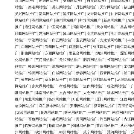
顶山网站推广
|
昭通网站推广
|
安顺网站推广
|
自贡网站推广
|
邯郸网站推广
站推广
|
秦淮网站推广
|
吴江网站推广
|
丹徒网站推广
|
天宁网站推广
|
锡山
吴兴网站推广
|
新昌网站推广
|
浦江网站推广
|
龙游网站推广
|
仙居网站推广
网站推广
|
湖州网站推广
|
漳州网站推广
|
蚌埠网站推广
|
新余网站推广
|
东
推广
|
通辽网站推广
|
中卫网站推广
|
渭南网站推广
|
天水网站推广
|
昌吉网
盱眙网站推广
|
东海网站推广
|
泉山网站推广
|
高港网站推广
|
泗洪网站推广
站推广
|
李沧网站推广
|
白云网站推广
|
宝安网站推广
|
九龙坡网站推广
|
丰
广
|
岳阳网站推广
|
鄂州网站推广
|
鹤壁网站推广
|
丽江网站推广
|
铜仁网站
广
|
那曲网站推广
|
东丽网站推广
|
雨花台网站推广
|
润州网站推广
|
溧阳网
化网站推广
|
三门网站推广
|
云和网站推广
|
肥西网站推广
|
长清网站推广
|
站推广
|
赣州网站推广
|
潍坊网站推广
|
湛江网站推广
|
贺州网站推广
|
常德
站推广
|
锦州网站推广
|
白城网站推广
|
伊春网站推广
|
西青网站推广
|
浦口
广
|
长丰网站推广
|
章丘网站推广
|
即墨网站推广
|
花都网站推广
|
龙华网站
网站推广
|
张家界网站推广
|
孝感网站推广
|
焦作网站推广
|
临沧网站推广
|
港网站推广
|
津南网站推广
|
六合网站推广
|
太仓网站推广
|
响水网站推广
|
推广
|
闸北网站推广
|
扬州网站推广
|
舟山网站推广
|
厦门网站推广
|
江西网
临汾网站推广
|
乌兰察布网站推广
|
安康网站推广
|
酒泉网站推广
|
石河子网
|
龙泉网站推广
|
巢湖网站推广
|
莱芜网站推广
|
平度网站推广
|
南沙网站推广
站推广
|
百色网站推广
|
娄底网站推广
|
黄冈网站推广
|
许昌网站推广
|
内江
推广
|
临安网站推广
|
苍南网站推广
|
钢城网站推广
|
莱西网站推广
|
从化网
州网站推广
|
钦州网站推广
|
郴州网站推广
|
咸宁网站推广
|
漯河网站推广
|