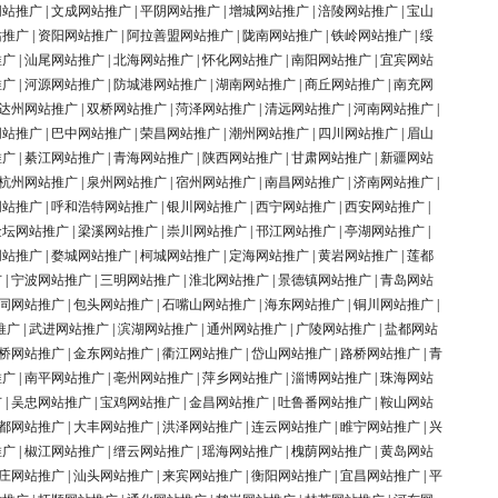
网站推广
|
文成网站推广
|
平阴网站推广
|
增城网站推广
|
涪陵网站推广
|
宝山
站推广
|
资阳网站推广
|
阿拉善盟网站推广
|
陇南网站推广
|
铁岭网站推广
|
绥
推广
|
汕尾网站推广
|
北海网站推广
|
怀化网站推广
|
南阳网站推广
|
宜宾网站
推广
|
河源网站推广
|
防城港网站推广
|
湖南网站推广
|
商丘网站推广
|
南充网
达州网站推广
|
双桥网站推广
|
菏泽网站推广
|
清远网站推广
|
河南网站推广
|
网站推广
|
巴中网站推广
|
荣昌网站推广
|
潮州网站推广
|
四川网站推广
|
眉山
推广
|
綦江网站推广
|
青海网站推广
|
陕西网站推广
|
甘肃网站推广
|
新疆网站
杭州网站推广
|
泉州网站推广
|
宿州网站推广
|
南昌网站推广
|
济南网站推广
|
网站推广
|
呼和浩特网站推广
|
银川网站推广
|
西宁网站推广
|
西安网站推广
|
金坛网站推广
|
梁溪网站推广
|
崇川网站推广
|
邗江网站推广
|
亭湖网站推广
|
网站推广
|
婺城网站推广
|
柯城网站推广
|
定海网站推广
|
黄岩网站推广
|
莲都
广
|
宁波网站推广
|
三明网站推广
|
淮北网站推广
|
景德镇网站推广
|
青岛网站
同网站推广
|
包头网站推广
|
石嘴山网站推广
|
海东网站推广
|
铜川网站推广
|
推广
|
武进网站推广
|
滨湖网站推广
|
通州网站推广
|
广陵网站推广
|
盐都网站
桥网站推广
|
金东网站推广
|
衢江网站推广
|
岱山网站推广
|
路桥网站推广
|
青
推广
|
南平网站推广
|
亳州网站推广
|
萍乡网站推广
|
淄博网站推广
|
珠海网站
广
|
吴忠网站推广
|
宝鸡网站推广
|
金昌网站推广
|
吐鲁番网站推广
|
鞍山网站
都网站推广
|
大丰网站推广
|
洪泽网站推广
|
连云网站推广
|
睢宁网站推广
|
兴
推广
|
椒江网站推广
|
缙云网站推广
|
瑶海网站推广
|
槐荫网站推广
|
黄岛网站
庄网站推广
|
汕头网站推广
|
来宾网站推广
|
衡阳网站推广
|
宜昌网站推广
|
平