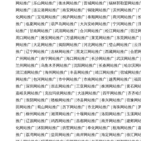
网站推广
|
乐山网站推广
|
衡水网站推广
|
晋城网站推广
|
锡林郭勒盟网站推
网站推广
|
连云港网站推广
|
南安网站推广
|
铜陵网站推广
|
滨州网站推广
|
化网站推广
|
宝坻网站推广
|
桐庐网站推广
|
泰顺网站推广
|
商河网站推广
|
推广
|
临夏网站推广
|
葫芦岛网站推广
|
大兴安岭网站推广
|
宁河网站推广
|
站推广
|
甘南网站推广
|
武清网站推广
|
合川网站推广
|
松江网站推广
|
宿迁
周口网站推广
|
雅安网站推广
|
万盛网站推广
|
莱芜网站推广
|
东莞网站推广
网站推广
|
大足网站推广
|
揭阳网站推广
|
河北网站推广
|
璧山网站推广
|
云
推广
|
辽宁网站推广
|
吉林网站推广
|
黑龙江网站推广
|
西藏网站推广
|
合肥
广州网站推广
|
南宁网站推广
|
海口网站推广
|
长沙网站推广
|
武汉网站推广
兰州网站推广
|
乌鲁木齐网站推广
|
沈阳网站推广
|
长春网站推广
|
哈尔滨网
清江浦网站推广
|
海州网站推广
|
丰县网站推广
|
靖江网站推广
|
宿城网站推
网站推广
|
包河网站推广
|
市中网站推广
|
市南网站推广
|
越秀网站推广
|
福
推广
|
深圳网站推广
|
崇左网站推广
|
三亚网站推广
|
株洲网站推广
|
黄石网
嘉峪关网站推广
|
克拉玛依网站推广
|
大连网站推广
|
四平网站推广
|
齐齐哈
推广
|
淮阴网站推广
|
赣榆网站推广
|
沛县网站推广
|
泰兴网站推广
|
宿豫网
田网站推广
|
蜀山网站推广
|
历下网站推广
|
市北网站推广
|
海珠网站推广
|
推广
|
柳州网站推广
|
湘潭网站推广
|
十堰网站推广
|
洛阳网站推广
|
玉溪网
推广
|
辽源网站推广
|
鸡西网站推广
|
昌都网站推广
|
南开网站推广
|
建邺网
化网站推广
|
沭阳网站推广
|
拱墅网站推广
|
奉化网站推广
|
瓯海网站推广
|
推广
|
荔湾网站推广
|
盐田网站推广
|
南岸网站推广
|
海定网站推广
|
徐汇网