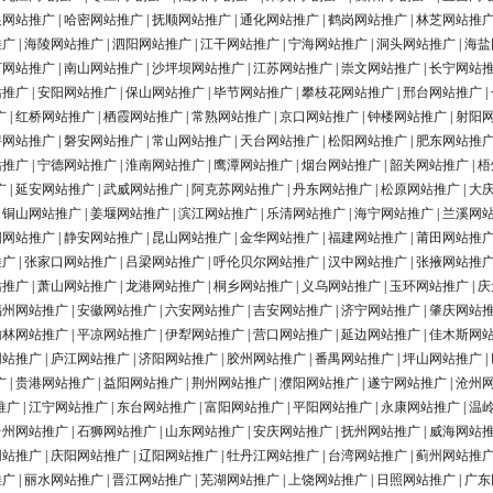
银网站推广
|
哈密网站推广
|
抚顺网站推广
|
通化网站推广
|
鹤岗网站推广
|
林芝网站推
推广
|
海陵网站推广
|
泗阳网站推广
|
江干网站推广
|
宁海网站推广
|
洞头网站推广
|
海盐
河网站推广
|
南山网站推广
|
沙坪坝网站推广
|
江苏网站推广
|
崇文网站推广
|
长宁网站
站推广
|
安阳网站推广
|
保山网站推广
|
毕节网站推广
|
攀枝花网站推广
|
邢台网站推广
|
广
|
红桥网站推广
|
栖霞网站推广
|
常熟网站推广
|
京口网站推广
|
钟楼网站推广
|
射阳
浔网站推广
|
磐安网站推广
|
常山网站推广
|
天台网站推广
|
松阳网站推广
|
肥东网站推
站推广
|
宁德网站推广
|
淮南网站推广
|
鹰潭网站推广
|
烟台网站推广
|
韶关网站推广
|
梧
广
|
延安网站推广
|
武威网站推广
|
阿克苏网站推广
|
丹东网站推广
|
松原网站推广
|
大
|
铜山网站推广
|
姜堰网站推广
|
滨江网站推广
|
乐清网站推广
|
海宁网站推广
|
兰溪网
阳网站推广
|
静安网站推广
|
昆山网站推广
|
金华网站推广
|
福建网站推广
|
莆田网站推
推广
|
张家口网站推广
|
吕梁网站推广
|
呼伦贝尔网站推广
|
汉中网站推广
|
张掖网站推
站推广
|
萧山网站推广
|
龙港网站推广
|
桐乡网站推广
|
义乌网站推广
|
玉环网站推广
|
庆
福州网站推广
|
安徽网站推广
|
六安网站推广
|
吉安网站推广
|
济宁网站推广
|
肇庆网站
榆林网站推广
|
平凉网站推广
|
伊犁网站推广
|
营口网站推广
|
延边网站推广
|
佳木斯网
网站推广
|
庐江网站推广
|
济阳网站推广
|
胶州网站推广
|
番禺网站推广
|
坪山网站推广
|
广
|
贵港网站推广
|
益阳网站推广
|
荆州网站推广
|
濮阳网站推广
|
遂宁网站推广
|
沧州
推广
|
江宁网站推广
|
东台网站推广
|
富阳网站推广
|
平阳网站推广
|
永康网站推广
|
温
台州网站推广
|
石狮网站推广
|
山东网站推广
|
安庆网站推广
|
抚州网站推广
|
威海网站
网站推广
|
庆阳网站推广
|
辽阳网站推广
|
牡丹江网站推广
|
台湾网站推广
|
蓟州网站推
推广
|
丽水网站推广
|
晋江网站推广
|
芜湖网站推广
|
上饶网站推广
|
日照网站推广
|
广东