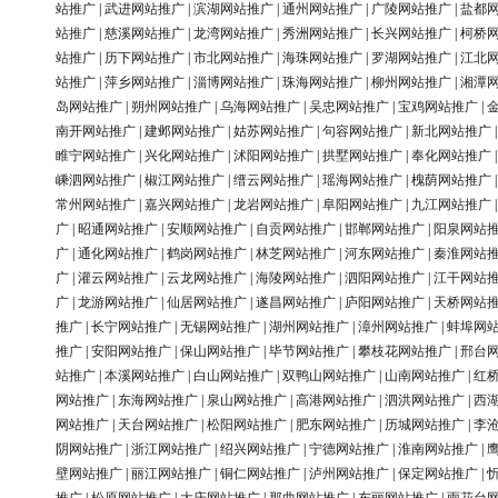
站推广
|
武进网站推广
|
滨湖网站推广
|
通州网站推广
|
广陵网站推广
|
盐都
站推广
|
慈溪网站推广
|
龙湾网站推广
|
秀洲网站推广
|
长兴网站推广
|
柯桥
站推广
|
历下网站推广
|
市北网站推广
|
海珠网站推广
|
罗湖网站推广
|
江北
站推广
|
萍乡网站推广
|
淄博网站推广
|
珠海网站推广
|
柳州网站推广
|
湘潭
岛网站推广
|
朔州网站推广
|
乌海网站推广
|
吴忠网站推广
|
宝鸡网站推广
|
南开网站推广
|
建邺网站推广
|
姑苏网站推广
|
句容网站推广
|
新北网站推广
睢宁网站推广
|
兴化网站推广
|
沭阳网站推广
|
拱墅网站推广
|
奉化网站推广
嵊泗网站推广
|
椒江网站推广
|
缙云网站推广
|
瑶海网站推广
|
槐荫网站推广
常州网站推广
|
嘉兴网站推广
|
龙岩网站推广
|
阜阳网站推广
|
九江网站推广
广
|
昭通网站推广
|
安顺网站推广
|
自贡网站推广
|
邯郸网站推广
|
阳泉网站
广
|
通化网站推广
|
鹤岗网站推广
|
林芝网站推广
|
河东网站推广
|
秦淮网站
广
|
灌云网站推广
|
云龙网站推广
|
海陵网站推广
|
泗阳网站推广
|
江干网站
广
|
龙游网站推广
|
仙居网站推广
|
遂昌网站推广
|
庐阳网站推广
|
天桥网站
推广
|
长宁网站推广
|
无锡网站推广
|
湖州网站推广
|
漳州网站推广
|
蚌埠网
推广
|
安阳网站推广
|
保山网站推广
|
毕节网站推广
|
攀枝花网站推广
|
邢台
站推广
|
本溪网站推广
|
白山网站推广
|
双鸭山网站推广
|
山南网站推广
|
红
网站推广
|
东海网站推广
|
泉山网站推广
|
高港网站推广
|
泗洪网站推广
|
西
网站推广
|
天台网站推广
|
松阳网站推广
|
肥东网站推广
|
历城网站推广
|
李
阴网站推广
|
浙江网站推广
|
绍兴网站推广
|
宁德网站推广
|
淮南网站推广
|
壁网站推广
|
丽江网站推广
|
铜仁网站推广
|
泸州网站推广
|
保定网站推广
|