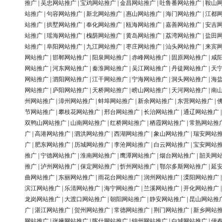
推广
|
吴忠网站推广
|
宝鸡网站推广
|
金昌网站推广
|
吐鲁番网站推广
|
鞍山
站推广
|
句容网站推广
|
新北网站推广
|
惠山网站推广
|
海门网站推广
|
江都
站推广
|
拱墅网站推广
|
奉化网站推广
|
瓯海网站推广
|
嘉善网站推广
|
安吉
站推广
|
瑶海网站推广
|
槐荫网站推广
|
黄岛网站推广
|
荔湾网站推广
|
盐田
站推广
|
阜阳网站推广
|
九江网站推广
|
枣庄网站推广
|
汕头网站推广
|
来宾
网站推广
|
邯郸网站推广
|
阳泉网站推广
|
赤峰网站推广
|
固原网站推广
|
咸
网站推广
|
河东网站推广
|
秦淮网站推广
|
吴江网站推广
|
丹徒网站推广
|
天
网站推广
|
泗阳网站推广
|
江干网站推广
|
宁海网站推广
|
洞头网站推广
|
海
网站推广
|
庐阳网站推广
|
天桥网站推广
|
崂山网站推广
|
天河网站推广
|
南
州网站推广
|
漳州网站推广
|
蚌埠网站推广
|
新余网站推广
|
东营网站推广
|
节网站推广
|
攀枝花网站推广
|
邢台网站推广
|
长治网站推广
|
通辽网站推广
双鸭山网站推广
|
山南网站推广
|
红桥网站推广
|
栖霞网站推广
|
常熟网站推
广
|
高港网站推广
|
泗洪网站推广
|
西湖网站推广
|
象山网站推广
|
瑞安网站
广
|
肥东网站推广
|
历城网站推广
|
李沧网站推广
|
白云网站推广
|
宝安网站
推广
|
宁德网站推广
|
淮南网站推广
|
鹰潭网站推广
|
烟台网站推广
|
韶关网
推广
|
泸州网站推广
|
保定网站推广
|
忻州网站推广
|
鄂尔多斯网站推广
|
延
曲网站推广
|
东丽网站推广
|
雨花台网站推广
|
润州网站推广
|
溧阳网站推广
滨江网站推广
|
乐清网站推广
|
海宁网站推广
|
兰溪网站推广
|
开化网站推广
龙岗网站推广
|
大渡口网站推广
|
朝阳网站推广
|
静安网站推广
|
昆山网站推
广
|
湛江网站推广
|
贺州网站推广
|
常德网站推广
|
荆门网站推广
|
新乡网站
网站推广
|
张掖网站推广
|
喀什网站推广
|
锦州网站推广
|
白城网站推广
|
伊