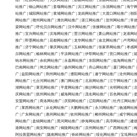
推广
|
松原网站推广
|
大庆网站推广
|
那曲网站推广
|
东丽网站推广
|
雨花台
站推广
|
铜山网站推广
|
姜堰网站推广
|
滨江网站推广
|
乐清网站推广
|
海宁
站推广
|
城阳网站推广
|
黄埔网站推广
|
龙岗网站推广
|
大渡口网站推广
|
朝
网站推广
|
赣州网站推广
|
潍坊网站推广
|
湛江网站推广
|
贺州网站推广
|
常
梁网站推广
|
呼伦贝尔网站推广
|
汉中网站推广
|
张掖网站推广
|
喀什网站推
推广
|
宜兴网站推广
|
滨海网站推广
|
贾汪网站推广
|
萧山网站推广
|
龙港网
推广
|
即墨网站推广
|
花都网站推广
|
龙华网站推广
|
渝北网站推广
|
卢湾网
推广
|
济宁网站推广
|
肇庆网站推广
|
玉林网站推广
|
张家界网站推广
|
孝感
尔网站推广
|
榆林网站推广
|
平凉网站推广
|
伊犁网站推广
|
营口网站推广
|
响水网站推广
|
余杭网站推广
|
永嘉网站推广
|
东阳网站推广
|
临海网站推广
巴南网站推广
|
闸北网站推广
|
扬州网站推广
|
舟山网站推广
|
厦门网站推广
广
|
益阳网站推广
|
荆州网站推广
|
濮阳网站推广
|
遂宁网站推广
|
沧州网站
网站推广
|
七台河网站推广
|
澳门网站推广
|
北辰网站推广
|
江宁网站推广
|
湖网站推广
|
莱芜网站推广
|
平度网站推广
|
南沙网站推广
|
光明网站推广
|
庆网站推广
|
抚州网站推广
|
威海网站推广
|
茂名网站推广
|
百色网站推广
|
安盟网站推广
|
商洛网站推广
|
庆阳网站推广
|
辽阳网站推广
|
牡丹江网站推
广
|
莱西网站推广
|
从化网站推广
|
大鹏网站推广
|
永川网站推广
|
杨浦网站
广
|
广东网站推广
|
惠州网站推广
|
钦州网站推广
|
郴州网站推广
|
咸宁网站
网站推广
|
盘锦网站推广
|
黑河网站推广
|
静海网站推广
|
高淳网站推广
|
建
港网站推广
|
南安网站推广
|
铜陵网站推广
|
滨州网站推广
|
广西网站推广
|
阿拉善盟网站推广
|
陇南网站推广
|
铁岭网站推广
|
绥化网站推广
|
宝坻网站