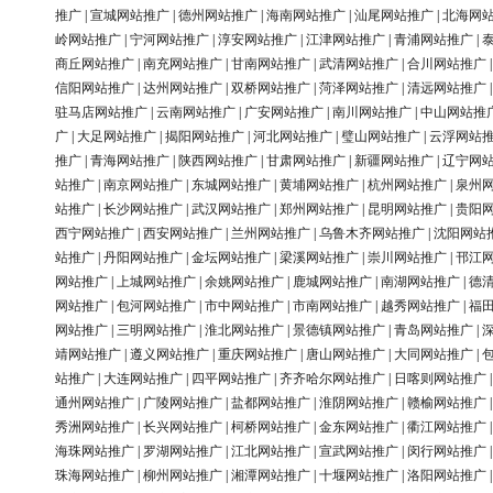
推广
|
宣城网站推广
|
德州网站推广
|
海南网站推广
|
汕尾网站推广
|
北海网
岭网站推广
|
宁河网站推广
|
淳安网站推广
|
江津网站推广
|
青浦网站推广
|
商丘网站推广
|
南充网站推广
|
甘南网站推广
|
武清网站推广
|
合川网站推广
信阳网站推广
|
达州网站推广
|
双桥网站推广
|
菏泽网站推广
|
清远网站推广
驻马店网站推广
|
云南网站推广
|
广安网站推广
|
南川网站推广
|
中山网站推
广
|
大足网站推广
|
揭阳网站推广
|
河北网站推广
|
璧山网站推广
|
云浮网站
推广
|
青海网站推广
|
陕西网站推广
|
甘肃网站推广
|
新疆网站推广
|
辽宁网
站推广
|
南京网站推广
|
东城网站推广
|
黄埔网站推广
|
杭州网站推广
|
泉州
站推广
|
长沙网站推广
|
武汉网站推广
|
郑州网站推广
|
昆明网站推广
|
贵阳
西宁网站推广
|
西安网站推广
|
兰州网站推广
|
乌鲁木齐网站推广
|
沈阳网站
站推广
|
丹阳网站推广
|
金坛网站推广
|
梁溪网站推广
|
崇川网站推广
|
邗江
网站推广
|
上城网站推广
|
余姚网站推广
|
鹿城网站推广
|
南湖网站推广
|
德
网站推广
|
包河网站推广
|
市中网站推广
|
市南网站推广
|
越秀网站推广
|
福
网站推广
|
三明网站推广
|
淮北网站推广
|
景德镇网站推广
|
青岛网站推广
|
靖网站推广
|
遵义网站推广
|
重庆网站推广
|
唐山网站推广
|
大同网站推广
|
站推广
|
大连网站推广
|
四平网站推广
|
齐齐哈尔网站推广
|
日喀则网站推广
通州网站推广
|
广陵网站推广
|
盐都网站推广
|
淮阴网站推广
|
赣榆网站推广
秀洲网站推广
|
长兴网站推广
|
柯桥网站推广
|
金东网站推广
|
衢江网站推广
海珠网站推广
|
罗湖网站推广
|
江北网站推广
|
宣武网站推广
|
闵行网站推广
珠海网站推广
|
柳州网站推广
|
湘潭网站推广
|
十堰网站推广
|
洛阳网站推广