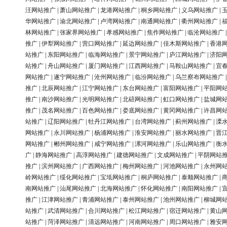
汪网站推广
|
萧山网站推广
|
龙港网站推广
|
桐乡网站推广
|
义乌网站推广
|
华网站推广
|
渝北网站推广
|
卢湾网站推广
|
南通网站推广
|
衢州网站推广
|
林网站推广
|
张家界网站推广
|
孝感网站推广
|
焦作网站推广
|
临沧网站推广
推广
|
伊犁网站推广
|
营口网站推广
|
延边网站推广
|
佳木斯网站推广
|
香港
站推广
|
东阳网站推广
|
临海网站推广
|
景宁网站推广
|
庐江网站推广
|
济阳
站推广
|
舟山网站推广
|
厦门网站推广
|
江西网站推广
|
马鞍山网站推广
|
宜
网站推广
|
遂宁网站推广
|
沧州网站推广
|
临汾网站推广
|
乌兰察布网站推广
推广
|
北辰网站推广
|
江宁网站推广
|
东台网站推广
|
富阳网站推广
|
平阳网
推广
|
南沙网站推广
|
光明网站推广
|
北碚网站推广
|
虹口网站推广
|
盐城网
推广
|
茂名网站推广
|
百色网站推广
|
娄底网站推广
|
黄冈网站推广
|
许昌网
站推广
|
辽阳网站推广
|
牡丹江网站推广
|
台湾网站推广
|
蓟州网站推广
|
溧
网站推广
|
永川网站推广
|
杨浦网站推广
|
淮安网站推广
|
丽水网站推广
|
晋
网站推广
|
郴州网站推广
|
咸宁网站推广
|
漯河网站推广
|
乐山网站推广
|
衡
广
|
静海网站推广
|
高淳网站推广
|
建德网站推广
|
文成网站推广
|
平阴网站
推广
|
滨州网站推广
|
广西网站推广
|
梅州网站推广
|
河池网站推广
|
永州网
岭网站推广
|
绥化网站推广
|
宝坻网站推广
|
桐庐网站推广
|
泰顺网站推广
|
南网站推广
|
汕尾网站推广
|
北海网站推广
|
怀化网站推广
|
南阳网站推广
|
推广
|
江津网站推广
|
青浦网站推广
|
泰州网站推广
|
池州网站推广
|
柳城网
站推广
|
武清网站推广
|
合川网站推广
|
松江网站推广
|
宿迁网站推广
|
黄山
站推广
|
菏泽网站推广
|
清远网站推广
|
河南网站推广
|
周口网站推广
|
雅安