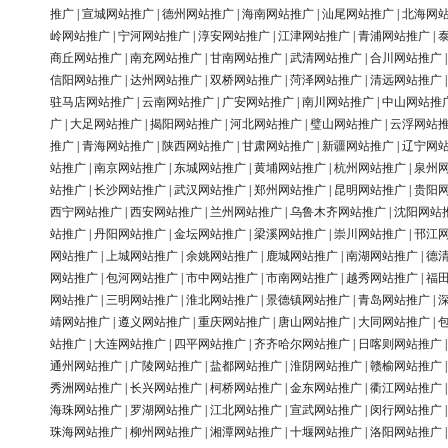
推广
|
宣城网站推广
|
德州网站推广
|
海南网站推广
|
汕尾网站推广
|
北海网
岭网站推广
|
宁河网站推广
|
淳安网站推广
|
江津网站推广
|
青浦网站推广
|
商丘网站推广
|
南充网站推广
|
甘南网站推广
|
武清网站推广
|
合川网站推广
信阳网站推广
|
达州网站推广
|
双桥网站推广
|
菏泽网站推广
|
清远网站推广
驻马店网站推广
|
云南网站推广
|
广安网站推广
|
南川网站推广
|
中山网站推
广
|
大足网站推广
|
揭阳网站推广
|
河北网站推广
|
璧山网站推广
|
云浮网站
推广
|
青海网站推广
|
陕西网站推广
|
甘肃网站推广
|
新疆网站推广
|
辽宁网
站推广
|
南京网站推广
|
东城网站推广
|
黄埔网站推广
|
杭州网站推广
|
泉州
站推广
|
长沙网站推广
|
武汉网站推广
|
郑州网站推广
|
昆明网站推广
|
贵阳
西宁网站推广
|
西安网站推广
|
兰州网站推广
|
乌鲁木齐网站推广
|
沈阳网站
站推广
|
丹阳网站推广
|
金坛网站推广
|
梁溪网站推广
|
崇川网站推广
|
邗江
网站推广
|
上城网站推广
|
余姚网站推广
|
鹿城网站推广
|
南湖网站推广
|
德
网站推广
|
包河网站推广
|
市中网站推广
|
市南网站推广
|
越秀网站推广
|
福
网站推广
|
三明网站推广
|
淮北网站推广
|
景德镇网站推广
|
青岛网站推广
|
靖网站推广
|
遵义网站推广
|
重庆网站推广
|
唐山网站推广
|
大同网站推广
|
站推广
|
大连网站推广
|
四平网站推广
|
齐齐哈尔网站推广
|
日喀则网站推广
通州网站推广
|
广陵网站推广
|
盐都网站推广
|
淮阴网站推广
|
赣榆网站推广
秀洲网站推广
|
长兴网站推广
|
柯桥网站推广
|
金东网站推广
|
衢江网站推广
海珠网站推广
|
罗湖网站推广
|
江北网站推广
|
宣武网站推广
|
闵行网站推广
珠海网站推广
|
柳州网站推广
|
湘潭网站推广
|
十堰网站推广
|
洛阳网站推广