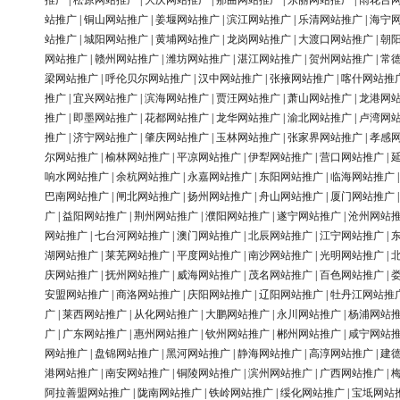
推广
|
松原网站推广
|
大庆网站推广
|
那曲网站推广
|
东丽网站推广
|
雨花台
站推广
|
铜山网站推广
|
姜堰网站推广
|
滨江网站推广
|
乐清网站推广
|
海宁
站推广
|
城阳网站推广
|
黄埔网站推广
|
龙岗网站推广
|
大渡口网站推广
|
朝
网站推广
|
赣州网站推广
|
潍坊网站推广
|
湛江网站推广
|
贺州网站推广
|
常
梁网站推广
|
呼伦贝尔网站推广
|
汉中网站推广
|
张掖网站推广
|
喀什网站推
推广
|
宜兴网站推广
|
滨海网站推广
|
贾汪网站推广
|
萧山网站推广
|
龙港网
推广
|
即墨网站推广
|
花都网站推广
|
龙华网站推广
|
渝北网站推广
|
卢湾网
推广
|
济宁网站推广
|
肇庆网站推广
|
玉林网站推广
|
张家界网站推广
|
孝感
尔网站推广
|
榆林网站推广
|
平凉网站推广
|
伊犁网站推广
|
营口网站推广
|
响水网站推广
|
余杭网站推广
|
永嘉网站推广
|
东阳网站推广
|
临海网站推广
巴南网站推广
|
闸北网站推广
|
扬州网站推广
|
舟山网站推广
|
厦门网站推广
广
|
益阳网站推广
|
荆州网站推广
|
濮阳网站推广
|
遂宁网站推广
|
沧州网站
网站推广
|
七台河网站推广
|
澳门网站推广
|
北辰网站推广
|
江宁网站推广
|
湖网站推广
|
莱芜网站推广
|
平度网站推广
|
南沙网站推广
|
光明网站推广
|
庆网站推广
|
抚州网站推广
|
威海网站推广
|
茂名网站推广
|
百色网站推广
|
安盟网站推广
|
商洛网站推广
|
庆阳网站推广
|
辽阳网站推广
|
牡丹江网站推
广
|
莱西网站推广
|
从化网站推广
|
大鹏网站推广
|
永川网站推广
|
杨浦网站
广
|
广东网站推广
|
惠州网站推广
|
钦州网站推广
|
郴州网站推广
|
咸宁网站
网站推广
|
盘锦网站推广
|
黑河网站推广
|
静海网站推广
|
高淳网站推广
|
建
港网站推广
|
南安网站推广
|
铜陵网站推广
|
滨州网站推广
|
广西网站推广
|
阿拉善盟网站推广
|
陇南网站推广
|
铁岭网站推广
|
绥化网站推广
|
宝坻网站