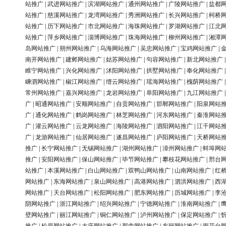
站推广
|
武进网站推广
|
滨湖网站推广
|
通州网站推广
|
广陵网站推广
|
盐都
站推广
|
慈溪网站推广
|
龙湾网站推广
|
秀洲网站推广
|
长兴网站推广
|
柯桥
站推广
|
历下网站推广
|
市北网站推广
|
海珠网站推广
|
罗湖网站推广
|
江北
站推广
|
萍乡网站推广
|
淄博网站推广
|
珠海网站推广
|
柳州网站推广
|
湘潭
岛网站推广
|
朔州网站推广
|
乌海网站推广
|
吴忠网站推广
|
宝鸡网站推广
|
南开网站推广
|
建邺网站推广
|
姑苏网站推广
|
句容网站推广
|
新北网站推广
睢宁网站推广
|
兴化网站推广
|
沭阳网站推广
|
拱墅网站推广
|
奉化网站推广
嵊泗网站推广
|
椒江网站推广
|
缙云网站推广
|
瑶海网站推广
|
槐荫网站推广
常州网站推广
|
嘉兴网站推广
|
龙岩网站推广
|
阜阳网站推广
|
九江网站推广
广
|
昭通网站推广
|
安顺网站推广
|
自贡网站推广
|
邯郸网站推广
|
阳泉网站
广
|
通化网站推广
|
鹤岗网站推广
|
林芝网站推广
|
河东网站推广
|
秦淮网站
广
|
灌云网站推广
|
云龙网站推广
|
海陵网站推广
|
泗阳网站推广
|
江干网站
广
|
龙游网站推广
|
仙居网站推广
|
遂昌网站推广
|
庐阳网站推广
|
天桥网站
推广
|
长宁网站推广
|
无锡网站推广
|
湖州网站推广
|
漳州网站推广
|
蚌埠网
推广
|
安阳网站推广
|
保山网站推广
|
毕节网站推广
|
攀枝花网站推广
|
邢台
站推广
|
本溪网站推广
|
白山网站推广
|
双鸭山网站推广
|
山南网站推广
|
红
网站推广
|
东海网站推广
|
泉山网站推广
|
高港网站推广
|
泗洪网站推广
|
西
网站推广
|
天台网站推广
|
松阳网站推广
|
肥东网站推广
|
历城网站推广
|
李
阴网站推广
|
浙江网站推广
|
绍兴网站推广
|
宁德网站推广
|
淮南网站推广
|
壁网站推广
|
丽江网站推广
|
铜仁网站推广
|
泸州网站推广
|
保定网站推广
|