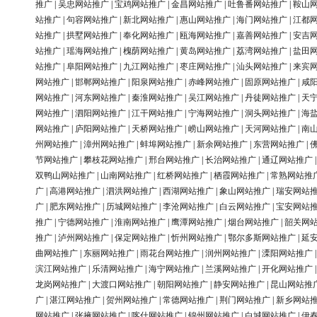
推广
|
吴忠网站推广
|
宝鸡网站推广
|
金昌网站推广
|
吐鲁番网站推广
|
鞍山
站推广
|
句容网站推广
|
新北网站推广
|
惠山网站推广
|
海门网站推广
|
江都
站推广
|
拱墅网站推广
|
奉化网站推广
|
瓯海网站推广
|
嘉善网站推广
|
安吉
站推广
|
瑶海网站推广
|
槐荫网站推广
|
黄岛网站推广
|
荔湾网站推广
|
盐田
站推广
|
阜阳网站推广
|
九江网站推广
|
枣庄网站推广
|
汕头网站推广
|
来宾
网站推广
|
邯郸网站推广
|
阳泉网站推广
|
赤峰网站推广
|
固原网站推广
|
咸
网站推广
|
河东网站推广
|
秦淮网站推广
|
吴江网站推广
|
丹徒网站推广
|
天
网站推广
|
泗阳网站推广
|
江干网站推广
|
宁海网站推广
|
洞头网站推广
|
海
网站推广
|
庐阳网站推广
|
天桥网站推广
|
崂山网站推广
|
天河网站推广
|
南
州网站推广
|
漳州网站推广
|
蚌埠网站推广
|
新余网站推广
|
东营网站推广
|
节网站推广
|
攀枝花网站推广
|
邢台网站推广
|
长治网站推广
|
通辽网站推广
双鸭山网站推广
|
山南网站推广
|
红桥网站推广
|
栖霞网站推广
|
常熟网站推
广
|
高港网站推广
|
泗洪网站推广
|
西湖网站推广
|
象山网站推广
|
瑞安网站
广
|
肥东网站推广
|
历城网站推广
|
李沧网站推广
|
白云网站推广
|
宝安网站
推广
|
宁德网站推广
|
淮南网站推广
|
鹰潭网站推广
|
烟台网站推广
|
韶关网
推广
|
泸州网站推广
|
保定网站推广
|
忻州网站推广
|
鄂尔多斯网站推广
|
延
曲网站推广
|
东丽网站推广
|
雨花台网站推广
|
润州网站推广
|
溧阳网站推广
滨江网站推广
|
乐清网站推广
|
海宁网站推广
|
兰溪网站推广
|
开化网站推广
龙岗网站推广
|
大渡口网站推广
|
朝阳网站推广
|
静安网站推广
|
昆山网站推
广
|
湛江网站推广
|
贺州网站推广
|
常德网站推广
|
荆门网站推广
|
新乡网站
网站推广
|
张掖网站推广
|
喀什网站推广
|
锦州网站推广
|
白城网站推广
|
伊