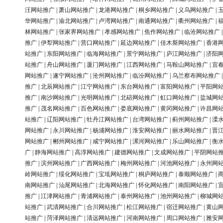
汪网站推广
|
萧山网站推广
|
龙港网站推广
|
桐乡网站推广
|
义乌网站推广
|
华网站推广
|
渝北网站推广
|
卢湾网站推广
|
南通网站推广
|
衢州网站推广
|
林网站推广
|
张家界网站推广
|
孝感网站推广
|
焦作网站推广
|
临沧网站推广
推广
|
伊犁网站推广
|
营口网站推广
|
延边网站推广
|
佳木斯网站推广
|
香港
站推广
|
东阳网站推广
|
临海网站推广
|
景宁网站推广
|
庐江网站推广
|
济阳
站推广
|
舟山网站推广
|
厦门网站推广
|
江西网站推广
|
马鞍山网站推广
|
宜
网站推广
|
遂宁网站推广
|
沧州网站推广
|
临汾网站推广
|
乌兰察布网站推广
推广
|
北辰网站推广
|
江宁网站推广
|
东台网站推广
|
富阳网站推广
|
平阳网
推广
|
南沙网站推广
|
光明网站推广
|
北碚网站推广
|
虹口网站推广
|
盐城网
推广
|
茂名网站推广
|
百色网站推广
|
娄底网站推广
|
黄冈网站推广
|
许昌网
站推广
|
辽阳网站推广
|
牡丹江网站推广
|
台湾网站推广
|
蓟州网站推广
|
溧
网站推广
|
永川网站推广
|
杨浦网站推广
|
淮安网站推广
|
丽水网站推广
|
晋
网站推广
|
郴州网站推广
|
咸宁网站推广
|
漯河网站推广
|
乐山网站推广
|
衡
广
|
静海网站推广
|
高淳网站推广
|
建德网站推广
|
文成网站推广
|
平阴网站
推广
|
滨州网站推广
|
广西网站推广
|
梅州网站推广
|
河池网站推广
|
永州网
岭网站推广
|
绥化网站推广
|
宝坻网站推广
|
桐庐网站推广
|
泰顺网站推广
|
南网站推广
|
汕尾网站推广
|
北海网站推广
|
怀化网站推广
|
南阳网站推广
|
推广
|
江津网站推广
|
青浦网站推广
|
泰州网站推广
|
池州网站推广
|
柳城网
站推广
|
武清网站推广
|
合川网站推广
|
松江网站推广
|
宿迁网站推广
|
黄山
站推广
|
菏泽网站推广
|
清远网站推广
|
河南网站推广
|
周口网站推广
|
雅安