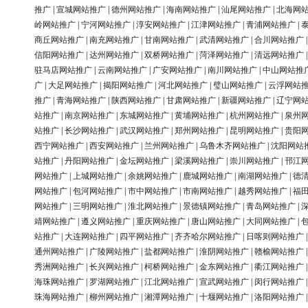
推广
|
宣城网站推广
|
德州网站推广
|
海南网站推广
|
汕尾网站推广
|
北海网
岭网站推广
|
宁河网站推广
|
淳安网站推广
|
江津网站推广
|
青浦网站推广
|
商丘网站推广
|
南充网站推广
|
甘南网站推广
|
武清网站推广
|
合川网站推广
信阳网站推广
|
达州网站推广
|
双桥网站推广
|
菏泽网站推广
|
清远网站推广
驻马店网站推广
|
云南网站推广
|
广安网站推广
|
南川网站推广
|
中山网站推
广
|
大足网站推广
|
揭阳网站推广
|
河北网站推广
|
璧山网站推广
|
云浮网站
推广
|
青海网站推广
|
陕西网站推广
|
甘肃网站推广
|
新疆网站推广
|
辽宁网
站推广
|
南京网站推广
|
东城网站推广
|
黄埔网站推广
|
杭州网站推广
|
泉州
站推广
|
长沙网站推广
|
武汉网站推广
|
郑州网站推广
|
昆明网站推广
|
贵阳
西宁网站推广
|
西安网站推广
|
兰州网站推广
|
乌鲁木齐网站推广
|
沈阳网站
站推广
|
丹阳网站推广
|
金坛网站推广
|
梁溪网站推广
|
崇川网站推广
|
邗江
网站推广
|
上城网站推广
|
余姚网站推广
|
鹿城网站推广
|
南湖网站推广
|
德
网站推广
|
包河网站推广
|
市中网站推广
|
市南网站推广
|
越秀网站推广
|
福
网站推广
|
三明网站推广
|
淮北网站推广
|
景德镇网站推广
|
青岛网站推广
|
靖网站推广
|
遵义网站推广
|
重庆网站推广
|
唐山网站推广
|
大同网站推广
|
站推广
|
大连网站推广
|
四平网站推广
|
齐齐哈尔网站推广
|
日喀则网站推广
通州网站推广
|
广陵网站推广
|
盐都网站推广
|
淮阴网站推广
|
赣榆网站推广
秀洲网站推广
|
长兴网站推广
|
柯桥网站推广
|
金东网站推广
|
衢江网站推广
海珠网站推广
|
罗湖网站推广
|
江北网站推广
|
宣武网站推广
|
闵行网站推广
珠海网站推广
|
柳州网站推广
|
湘潭网站推广
|
十堰网站推广
|
洛阳网站推广