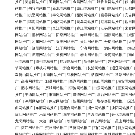
推广
|
吴忠网站推广
|
宝鸡网站推广
|
金昌网站推广
|
吐鲁番网站推广
|
鞍山
站推广
|
句容网站推广
|
新北网站推广
|
惠山网站推广
|
海门网站推广
|
江都
站推广
|
拱墅网站推广
|
奉化网站推广
|
瓯海网站推广
|
嘉善网站推广
|
安吉
站推广
|
瑶海网站推广
|
槐荫网站推广
|
黄岛网站推广
|
荔湾网站推广
|
盐田
站推广
|
阜阳网站推广
|
九江网站推广
|
枣庄网站推广
|
汕头网站推广
|
来宾
网站推广
|
邯郸网站推广
|
阳泉网站推广
|
赤峰网站推广
|
固原网站推广
|
咸
网站推广
|
河东网站推广
|
秦淮网站推广
|
吴江网站推广
|
丹徒网站推广
|
天
网站推广
|
泗阳网站推广
|
江干网站推广
|
宁海网站推广
|
洞头网站推广
|
海
网站推广
|
庐阳网站推广
|
天桥网站推广
|
崂山网站推广
|
天河网站推广
|
南
州网站推广
|
漳州网站推广
|
蚌埠网站推广
|
新余网站推广
|
东营网站推广
|
节网站推广
|
攀枝花网站推广
|
邢台网站推广
|
长治网站推广
|
通辽网站推广
双鸭山网站推广
|
山南网站推广
|
红桥网站推广
|
栖霞网站推广
|
常熟网站推
广
|
高港网站推广
|
泗洪网站推广
|
西湖网站推广
|
象山网站推广
|
瑞安网站
广
|
肥东网站推广
|
历城网站推广
|
李沧网站推广
|
白云网站推广
|
宝安网站
推广
|
宁德网站推广
|
淮南网站推广
|
鹰潭网站推广
|
烟台网站推广
|
韶关网
推广
|
泸州网站推广
|
保定网站推广
|
忻州网站推广
|
鄂尔多斯网站推广
|
延
曲网站推广
|
东丽网站推广
|
雨花台网站推广
|
润州网站推广
|
溧阳网站推广
滨江网站推广
|
乐清网站推广
|
海宁网站推广
|
兰溪网站推广
|
开化网站推广
龙岗网站推广
|
大渡口网站推广
|
朝阳网站推广
|
静安网站推广
|
昆山网站推
广
|
湛江网站推广
|
贺州网站推广
|
常德网站推广
|
荆门网站推广
|
新乡网站
网站推广
|
张掖网站推广
|
喀什网站推广
|
锦州网站推广
|
白城网站推广
|
伊