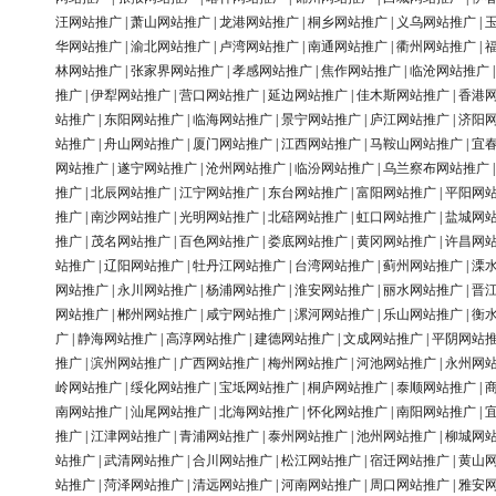
汪网站推广
|
萧山网站推广
|
龙港网站推广
|
桐乡网站推广
|
义乌网站推广
|
华网站推广
|
渝北网站推广
|
卢湾网站推广
|
南通网站推广
|
衢州网站推广
|
林网站推广
|
张家界网站推广
|
孝感网站推广
|
焦作网站推广
|
临沧网站推广
推广
|
伊犁网站推广
|
营口网站推广
|
延边网站推广
|
佳木斯网站推广
|
香港
站推广
|
东阳网站推广
|
临海网站推广
|
景宁网站推广
|
庐江网站推广
|
济阳
站推广
|
舟山网站推广
|
厦门网站推广
|
江西网站推广
|
马鞍山网站推广
|
宜
网站推广
|
遂宁网站推广
|
沧州网站推广
|
临汾网站推广
|
乌兰察布网站推广
推广
|
北辰网站推广
|
江宁网站推广
|
东台网站推广
|
富阳网站推广
|
平阳网
推广
|
南沙网站推广
|
光明网站推广
|
北碚网站推广
|
虹口网站推广
|
盐城网
推广
|
茂名网站推广
|
百色网站推广
|
娄底网站推广
|
黄冈网站推广
|
许昌网
站推广
|
辽阳网站推广
|
牡丹江网站推广
|
台湾网站推广
|
蓟州网站推广
|
溧
网站推广
|
永川网站推广
|
杨浦网站推广
|
淮安网站推广
|
丽水网站推广
|
晋
网站推广
|
郴州网站推广
|
咸宁网站推广
|
漯河网站推广
|
乐山网站推广
|
衡
广
|
静海网站推广
|
高淳网站推广
|
建德网站推广
|
文成网站推广
|
平阴网站
推广
|
滨州网站推广
|
广西网站推广
|
梅州网站推广
|
河池网站推广
|
永州网
岭网站推广
|
绥化网站推广
|
宝坻网站推广
|
桐庐网站推广
|
泰顺网站推广
|
南网站推广
|
汕尾网站推广
|
北海网站推广
|
怀化网站推广
|
南阳网站推广
|
推广
|
江津网站推广
|
青浦网站推广
|
泰州网站推广
|
池州网站推广
|
柳城网
站推广
|
武清网站推广
|
合川网站推广
|
松江网站推广
|
宿迁网站推广
|
黄山
站推广
|
菏泽网站推广
|
清远网站推广
|
河南网站推广
|
周口网站推广
|
雅安