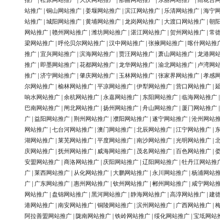
推广
|
松原网站推广
|
大庆网站推广
|
那曲网站推广
|
东丽网站推广
|
雨花台
站推广
|
铜山网站推广
|
姜堰网站推广
|
滨江网站推广
|
乐清网站推广
|
海宁
站推广
|
城阳网站推广
|
黄埔网站推广
|
龙岗网站推广
|
大渡口网站推广
|
朝
网站推广
|
赣州网站推广
|
潍坊网站推广
|
湛江网站推广
|
贺州网站推广
|
常
梁网站推广
|
呼伦贝尔网站推广
|
汉中网站推广
|
张掖网站推广
|
喀什网站推
推广
|
宜兴网站推广
|
滨海网站推广
|
贾汪网站推广
|
萧山网站推广
|
龙港网
推广
|
即墨网站推广
|
花都网站推广
|
龙华网站推广
|
渝北网站推广
|
卢湾网
推广
|
济宁网站推广
|
肇庆网站推广
|
玉林网站推广
|
张家界网站推广
|
孝感
尔网站推广
|
榆林网站推广
|
平凉网站推广
|
伊犁网站推广
|
营口网站推广
|
响水网站推广
|
余杭网站推广
|
永嘉网站推广
|
东阳网站推广
|
临海网站推广
巴南网站推广
|
闸北网站推广
|
扬州网站推广
|
舟山网站推广
|
厦门网站推广
广
|
益阳网站推广
|
荆州网站推广
|
濮阳网站推广
|
遂宁网站推广
|
沧州网站
网站推广
|
七台河网站推广
|
澳门网站推广
|
北辰网站推广
|
江宁网站推广
|
湖网站推广
|
莱芜网站推广
|
平度网站推广
|
南沙网站推广
|
光明网站推广
|
庆网站推广
|
抚州网站推广
|
威海网站推广
|
茂名网站推广
|
百色网站推广
|
安盟网站推广
|
商洛网站推广
|
庆阳网站推广
|
辽阳网站推广
|
牡丹江网站推
广
|
莱西网站推广
|
从化网站推广
|
大鹏网站推广
|
永川网站推广
|
杨浦网站
广
|
广东网站推广
|
惠州网站推广
|
钦州网站推广
|
郴州网站推广
|
咸宁网站
网站推广
|
盘锦网站推广
|
黑河网站推广
|
静海网站推广
|
高淳网站推广
|
建
港网站推广
|
南安网站推广
|
铜陵网站推广
|
滨州网站推广
|
广西网站推广
|
阿拉善盟网站推广
|
陇南网站推广
|
铁岭网站推广
|
绥化网站推广
|
宝坻网站