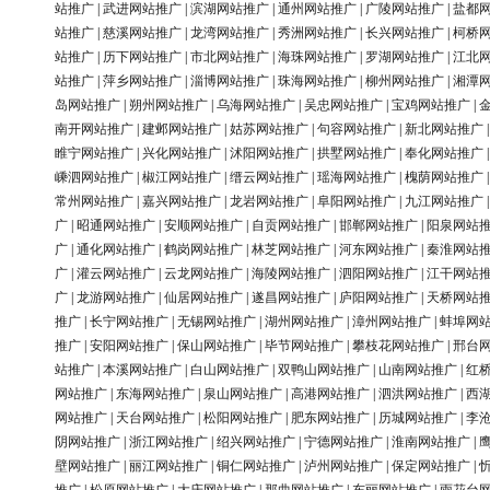
站推广
|
武进网站推广
|
滨湖网站推广
|
通州网站推广
|
广陵网站推广
|
盐都
站推广
|
慈溪网站推广
|
龙湾网站推广
|
秀洲网站推广
|
长兴网站推广
|
柯桥
站推广
|
历下网站推广
|
市北网站推广
|
海珠网站推广
|
罗湖网站推广
|
江北
站推广
|
萍乡网站推广
|
淄博网站推广
|
珠海网站推广
|
柳州网站推广
|
湘潭
岛网站推广
|
朔州网站推广
|
乌海网站推广
|
吴忠网站推广
|
宝鸡网站推广
|
南开网站推广
|
建邺网站推广
|
姑苏网站推广
|
句容网站推广
|
新北网站推广
睢宁网站推广
|
兴化网站推广
|
沭阳网站推广
|
拱墅网站推广
|
奉化网站推广
嵊泗网站推广
|
椒江网站推广
|
缙云网站推广
|
瑶海网站推广
|
槐荫网站推广
常州网站推广
|
嘉兴网站推广
|
龙岩网站推广
|
阜阳网站推广
|
九江网站推广
广
|
昭通网站推广
|
安顺网站推广
|
自贡网站推广
|
邯郸网站推广
|
阳泉网站
广
|
通化网站推广
|
鹤岗网站推广
|
林芝网站推广
|
河东网站推广
|
秦淮网站
广
|
灌云网站推广
|
云龙网站推广
|
海陵网站推广
|
泗阳网站推广
|
江干网站
广
|
龙游网站推广
|
仙居网站推广
|
遂昌网站推广
|
庐阳网站推广
|
天桥网站
推广
|
长宁网站推广
|
无锡网站推广
|
湖州网站推广
|
漳州网站推广
|
蚌埠网
推广
|
安阳网站推广
|
保山网站推广
|
毕节网站推广
|
攀枝花网站推广
|
邢台
站推广
|
本溪网站推广
|
白山网站推广
|
双鸭山网站推广
|
山南网站推广
|
红
网站推广
|
东海网站推广
|
泉山网站推广
|
高港网站推广
|
泗洪网站推广
|
西
网站推广
|
天台网站推广
|
松阳网站推广
|
肥东网站推广
|
历城网站推广
|
李
阴网站推广
|
浙江网站推广
|
绍兴网站推广
|
宁德网站推广
|
淮南网站推广
|
壁网站推广
|
丽江网站推广
|
铜仁网站推广
|
泸州网站推广
|
保定网站推广
|