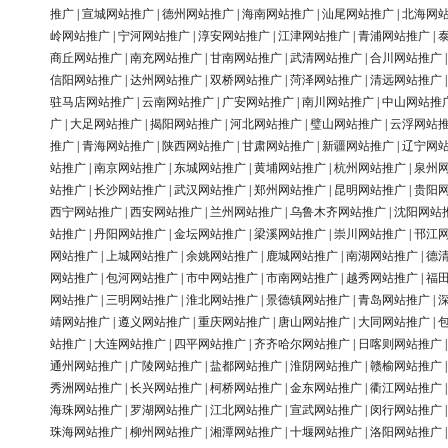
推广
|
宣城网站推广
|
德州网站推广
|
海南网站推广
|
汕尾网站推广
|
北海网
岭网站推广
|
宁河网站推广
|
淳安网站推广
|
江津网站推广
|
青浦网站推广
|
商丘网站推广
|
南充网站推广
|
甘南网站推广
|
武清网站推广
|
合川网站推广
信阳网站推广
|
达州网站推广
|
双桥网站推广
|
菏泽网站推广
|
清远网站推广
驻马店网站推广
|
云南网站推广
|
广安网站推广
|
南川网站推广
|
中山网站推
广
|
大足网站推广
|
揭阳网站推广
|
河北网站推广
|
璧山网站推广
|
云浮网站
推广
|
青海网站推广
|
陕西网站推广
|
甘肃网站推广
|
新疆网站推广
|
辽宁网
站推广
|
南京网站推广
|
东城网站推广
|
黄埔网站推广
|
杭州网站推广
|
泉州
站推广
|
长沙网站推广
|
武汉网站推广
|
郑州网站推广
|
昆明网站推广
|
贵阳
西宁网站推广
|
西安网站推广
|
兰州网站推广
|
乌鲁木齐网站推广
|
沈阳网站
站推广
|
丹阳网站推广
|
金坛网站推广
|
梁溪网站推广
|
崇川网站推广
|
邗江
网站推广
|
上城网站推广
|
余姚网站推广
|
鹿城网站推广
|
南湖网站推广
|
德
网站推广
|
包河网站推广
|
市中网站推广
|
市南网站推广
|
越秀网站推广
|
福
网站推广
|
三明网站推广
|
淮北网站推广
|
景德镇网站推广
|
青岛网站推广
|
靖网站推广
|
遵义网站推广
|
重庆网站推广
|
唐山网站推广
|
大同网站推广
|
站推广
|
大连网站推广
|
四平网站推广
|
齐齐哈尔网站推广
|
日喀则网站推广
通州网站推广
|
广陵网站推广
|
盐都网站推广
|
淮阴网站推广
|
赣榆网站推广
秀洲网站推广
|
长兴网站推广
|
柯桥网站推广
|
金东网站推广
|
衢江网站推广
海珠网站推广
|
罗湖网站推广
|
江北网站推广
|
宣武网站推广
|
闵行网站推广
珠海网站推广
|
柳州网站推广
|
湘潭网站推广
|
十堰网站推广
|
洛阳网站推广