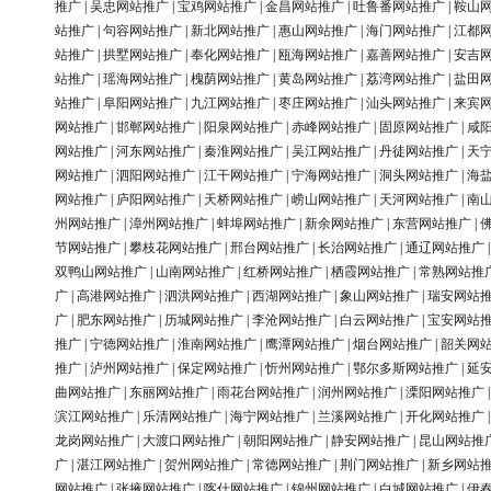
推广
|
吴忠网站推广
|
宝鸡网站推广
|
金昌网站推广
|
吐鲁番网站推广
|
鞍山
站推广
|
句容网站推广
|
新北网站推广
|
惠山网站推广
|
海门网站推广
|
江都
站推广
|
拱墅网站推广
|
奉化网站推广
|
瓯海网站推广
|
嘉善网站推广
|
安吉
站推广
|
瑶海网站推广
|
槐荫网站推广
|
黄岛网站推广
|
荔湾网站推广
|
盐田
站推广
|
阜阳网站推广
|
九江网站推广
|
枣庄网站推广
|
汕头网站推广
|
来宾
网站推广
|
邯郸网站推广
|
阳泉网站推广
|
赤峰网站推广
|
固原网站推广
|
咸
网站推广
|
河东网站推广
|
秦淮网站推广
|
吴江网站推广
|
丹徒网站推广
|
天
网站推广
|
泗阳网站推广
|
江干网站推广
|
宁海网站推广
|
洞头网站推广
|
海
网站推广
|
庐阳网站推广
|
天桥网站推广
|
崂山网站推广
|
天河网站推广
|
南
州网站推广
|
漳州网站推广
|
蚌埠网站推广
|
新余网站推广
|
东营网站推广
|
节网站推广
|
攀枝花网站推广
|
邢台网站推广
|
长治网站推广
|
通辽网站推广
双鸭山网站推广
|
山南网站推广
|
红桥网站推广
|
栖霞网站推广
|
常熟网站推
广
|
高港网站推广
|
泗洪网站推广
|
西湖网站推广
|
象山网站推广
|
瑞安网站
广
|
肥东网站推广
|
历城网站推广
|
李沧网站推广
|
白云网站推广
|
宝安网站
推广
|
宁德网站推广
|
淮南网站推广
|
鹰潭网站推广
|
烟台网站推广
|
韶关网
推广
|
泸州网站推广
|
保定网站推广
|
忻州网站推广
|
鄂尔多斯网站推广
|
延
曲网站推广
|
东丽网站推广
|
雨花台网站推广
|
润州网站推广
|
溧阳网站推广
滨江网站推广
|
乐清网站推广
|
海宁网站推广
|
兰溪网站推广
|
开化网站推广
龙岗网站推广
|
大渡口网站推广
|
朝阳网站推广
|
静安网站推广
|
昆山网站推
广
|
湛江网站推广
|
贺州网站推广
|
常德网站推广
|
荆门网站推广
|
新乡网站
网站推广
|
张掖网站推广
|
喀什网站推广
|
锦州网站推广
|
白城网站推广
|
伊