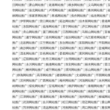
汪网站推广
|
萧山网站推广
|
龙港网站推广
|
桐乡网站推广
|
义乌网站推广
|
华网站推广
|
渝北网站推广
|
卢湾网站推广
|
南通网站推广
|
衢州网站推广
|
林网站推广
|
张家界网站推广
|
孝感网站推广
|
焦作网站推广
|
临沧网站推广
推广
|
伊犁网站推广
|
营口网站推广
|
延边网站推广
|
佳木斯网站推广
|
香港
站推广
|
东阳网站推广
|
临海网站推广
|
景宁网站推广
|
庐江网站推广
|
济阳
站推广
|
舟山网站推广
|
厦门网站推广
|
江西网站推广
|
马鞍山网站推广
|
宜
网站推广
|
遂宁网站推广
|
沧州网站推广
|
临汾网站推广
|
乌兰察布网站推广
推广
|
北辰网站推广
|
江宁网站推广
|
东台网站推广
|
富阳网站推广
|
平阳网
推广
|
南沙网站推广
|
光明网站推广
|
北碚网站推广
|
虹口网站推广
|
盐城网
推广
|
茂名网站推广
|
百色网站推广
|
娄底网站推广
|
黄冈网站推广
|
许昌网
站推广
|
辽阳网站推广
|
牡丹江网站推广
|
台湾网站推广
|
蓟州网站推广
|
溧
网站推广
|
永川网站推广
|
杨浦网站推广
|
淮安网站推广
|
丽水网站推广
|
晋
网站推广
|
郴州网站推广
|
咸宁网站推广
|
漯河网站推广
|
乐山网站推广
|
衡
广
|
静海网站推广
|
高淳网站推广
|
建德网站推广
|
文成网站推广
|
平阴网站
推广
|
滨州网站推广
|
广西网站推广
|
梅州网站推广
|
河池网站推广
|
永州网
岭网站推广
|
绥化网站推广
|
宝坻网站推广
|
桐庐网站推广
|
泰顺网站推广
|
南网站推广
|
汕尾网站推广
|
北海网站推广
|
怀化网站推广
|
南阳网站推广
|
推广
|
江津网站推广
|
青浦网站推广
|
泰州网站推广
|
池州网站推广
|
柳城网
站推广
|
武清网站推广
|
合川网站推广
|
松江网站推广
|
宿迁网站推广
|
黄山
站推广
|
菏泽网站推广
|
清远网站推广
|
河南网站推广
|
周口网站推广
|
雅安