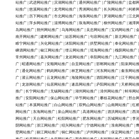
站推广
|
武进网站推广
|
滨湖网站推广
|
通州网站推广
|
广陵网站推广
|
盐都
站推广
|
慈溪网站推广
|
龙湾网站推广
|
秀洲网站推广
|
长兴网站推广
|
柯桥
站推广
|
历下网站推广
|
市北网站推广
|
海珠网站推广
|
罗湖网站推广
|
江北
站推广
|
萍乡网站推广
|
淄博网站推广
|
珠海网站推广
|
柳州网站推广
|
湘潭
岛网站推广
|
朔州网站推广
|
乌海网站推广
|
吴忠网站推广
|
宝鸡网站推广
|
南开网站推广
|
建邺网站推广
|
姑苏网站推广
|
句容网站推广
|
新北网站推广
睢宁网站推广
|
兴化网站推广
|
沭阳网站推广
|
拱墅网站推广
|
奉化网站推广
嵊泗网站推广
|
椒江网站推广
|
缙云网站推广
|
瑶海网站推广
|
槐荫网站推广
常州网站推广
|
嘉兴网站推广
|
龙岩网站推广
|
阜阳网站推广
|
九江网站推广
广
|
昭通网站推广
|
安顺网站推广
|
自贡网站推广
|
邯郸网站推广
|
阳泉网站
广
|
通化网站推广
|
鹤岗网站推广
|
林芝网站推广
|
河东网站推广
|
秦淮网站
广
|
灌云网站推广
|
云龙网站推广
|
海陵网站推广
|
泗阳网站推广
|
江干网站
广
|
龙游网站推广
|
仙居网站推广
|
遂昌网站推广
|
庐阳网站推广
|
天桥网站
推广
|
长宁网站推广
|
无锡网站推广
|
湖州网站推广
|
漳州网站推广
|
蚌埠网
推广
|
安阳网站推广
|
保山网站推广
|
毕节网站推广
|
攀枝花网站推广
|
邢台
站推广
|
本溪网站推广
|
白山网站推广
|
双鸭山网站推广
|
山南网站推广
|
红
网站推广
|
东海网站推广
|
泉山网站推广
|
高港网站推广
|
泗洪网站推广
|
西
网站推广
|
天台网站推广
|
松阳网站推广
|
肥东网站推广
|
历城网站推广
|
李
阴网站推广
|
浙江网站推广
|
绍兴网站推广
|
宁德网站推广
|
淮南网站推广
|
壁网站推广
|
丽江网站推广
|
铜仁网站推广
|
泸州网站推广
|
保定网站推广
|