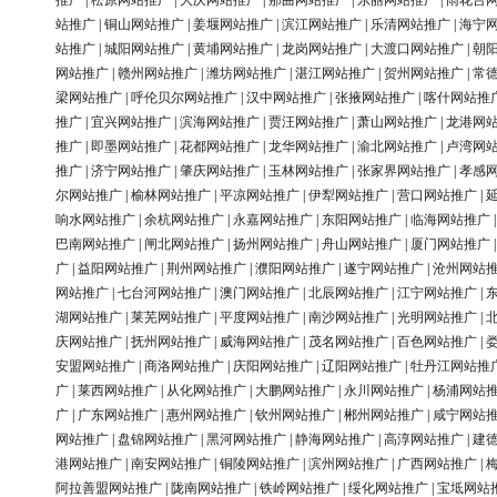
推广
|
松原网站推广
|
大庆网站推广
|
那曲网站推广
|
东丽网站推广
|
雨花台
站推广
|
铜山网站推广
|
姜堰网站推广
|
滨江网站推广
|
乐清网站推广
|
海宁
站推广
|
城阳网站推广
|
黄埔网站推广
|
龙岗网站推广
|
大渡口网站推广
|
朝
网站推广
|
赣州网站推广
|
潍坊网站推广
|
湛江网站推广
|
贺州网站推广
|
常
梁网站推广
|
呼伦贝尔网站推广
|
汉中网站推广
|
张掖网站推广
|
喀什网站推
推广
|
宜兴网站推广
|
滨海网站推广
|
贾汪网站推广
|
萧山网站推广
|
龙港网
推广
|
即墨网站推广
|
花都网站推广
|
龙华网站推广
|
渝北网站推广
|
卢湾网
推广
|
济宁网站推广
|
肇庆网站推广
|
玉林网站推广
|
张家界网站推广
|
孝感
尔网站推广
|
榆林网站推广
|
平凉网站推广
|
伊犁网站推广
|
营口网站推广
|
响水网站推广
|
余杭网站推广
|
永嘉网站推广
|
东阳网站推广
|
临海网站推广
巴南网站推广
|
闸北网站推广
|
扬州网站推广
|
舟山网站推广
|
厦门网站推广
广
|
益阳网站推广
|
荆州网站推广
|
濮阳网站推广
|
遂宁网站推广
|
沧州网站
网站推广
|
七台河网站推广
|
澳门网站推广
|
北辰网站推广
|
江宁网站推广
|
湖网站推广
|
莱芜网站推广
|
平度网站推广
|
南沙网站推广
|
光明网站推广
|
庆网站推广
|
抚州网站推广
|
威海网站推广
|
茂名网站推广
|
百色网站推广
|
安盟网站推广
|
商洛网站推广
|
庆阳网站推广
|
辽阳网站推广
|
牡丹江网站推
广
|
莱西网站推广
|
从化网站推广
|
大鹏网站推广
|
永川网站推广
|
杨浦网站
广
|
广东网站推广
|
惠州网站推广
|
钦州网站推广
|
郴州网站推广
|
咸宁网站
网站推广
|
盘锦网站推广
|
黑河网站推广
|
静海网站推广
|
高淳网站推广
|
建
港网站推广
|
南安网站推广
|
铜陵网站推广
|
滨州网站推广
|
广西网站推广
|
阿拉善盟网站推广
|
陇南网站推广
|
铁岭网站推广
|
绥化网站推广
|
宝坻网站