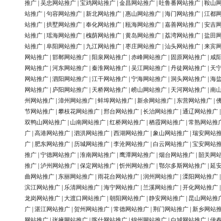
推广
|
吴忠网站推广
|
宝鸡网站推广
|
金昌网站推广
|
吐鲁番网站推广
|
鞍山
站推广
|
句容网站推广
|
新北网站推广
|
惠山网站推广
|
海门网站推广
|
江都
站推广
|
拱墅网站推广
|
奉化网站推广
|
瓯海网站推广
|
嘉善网站推广
|
安吉
站推广
|
瑶海网站推广
|
槐荫网站推广
|
黄岛网站推广
|
荔湾网站推广
|
盐田
站推广
|
阜阳网站推广
|
九江网站推广
|
枣庄网站推广
|
汕头网站推广
|
来宾
网站推广
|
邯郸网站推广
|
阳泉网站推广
|
赤峰网站推广
|
固原网站推广
|
咸
网站推广
|
河东网站推广
|
秦淮网站推广
|
吴江网站推广
|
丹徒网站推广
|
天
网站推广
|
泗阳网站推广
|
江干网站推广
|
宁海网站推广
|
洞头网站推广
|
海
网站推广
|
庐阳网站推广
|
天桥网站推广
|
崂山网站推广
|
天河网站推广
|
南
州网站推广
|
漳州网站推广
|
蚌埠网站推广
|
新余网站推广
|
东营网站推广
|
节网站推广
|
攀枝花网站推广
|
邢台网站推广
|
长治网站推广
|
通辽网站推广
双鸭山网站推广
|
山南网站推广
|
红桥网站推广
|
栖霞网站推广
|
常熟网站推
广
|
高港网站推广
|
泗洪网站推广
|
西湖网站推广
|
象山网站推广
|
瑞安网站
广
|
肥东网站推广
|
历城网站推广
|
李沧网站推广
|
白云网站推广
|
宝安网站
推广
|
宁德网站推广
|
淮南网站推广
|
鹰潭网站推广
|
烟台网站推广
|
韶关网
推广
|
泸州网站推广
|
保定网站推广
|
忻州网站推广
|
鄂尔多斯网站推广
|
延
曲网站推广
|
东丽网站推广
|
雨花台网站推广
|
润州网站推广
|
溧阳网站推广
滨江网站推广
|
乐清网站推广
|
海宁网站推广
|
兰溪网站推广
|
开化网站推广
龙岗网站推广
|
大渡口网站推广
|
朝阳网站推广
|
静安网站推广
|
昆山网站推
广
|
湛江网站推广
|
贺州网站推广
|
常德网站推广
|
荆门网站推广
|
新乡网站
网站推广
|
张掖网站推广
|
喀什网站推广
|
锦州网站推广
|
白城网站推广
|
伊