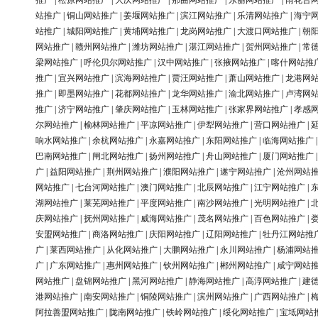
推广
|
松原网站推广
|
大庆网站推广
|
那曲网站推广
|
东丽网站推广
|
雨花台
站推广
|
铜山网站推广
|
姜堰网站推广
|
滨江网站推广
|
乐清网站推广
|
海宁
站推广
|
城阳网站推广
|
黄埔网站推广
|
龙岗网站推广
|
大渡口网站推广
|
朝
网站推广
|
赣州网站推广
|
潍坊网站推广
|
湛江网站推广
|
贺州网站推广
|
常
梁网站推广
|
呼伦贝尔网站推广
|
汉中网站推广
|
张掖网站推广
|
喀什网站推
推广
|
宜兴网站推广
|
滨海网站推广
|
贾汪网站推广
|
萧山网站推广
|
龙港网
推广
|
即墨网站推广
|
花都网站推广
|
龙华网站推广
|
渝北网站推广
|
卢湾网
推广
|
济宁网站推广
|
肇庆网站推广
|
玉林网站推广
|
张家界网站推广
|
孝感
尔网站推广
|
榆林网站推广
|
平凉网站推广
|
伊犁网站推广
|
营口网站推广
|
响水网站推广
|
余杭网站推广
|
永嘉网站推广
|
东阳网站推广
|
临海网站推广
巴南网站推广
|
闸北网站推广
|
扬州网站推广
|
舟山网站推广
|
厦门网站推广
广
|
益阳网站推广
|
荆州网站推广
|
濮阳网站推广
|
遂宁网站推广
|
沧州网站
网站推广
|
七台河网站推广
|
澳门网站推广
|
北辰网站推广
|
江宁网站推广
|
湖网站推广
|
莱芜网站推广
|
平度网站推广
|
南沙网站推广
|
光明网站推广
|
庆网站推广
|
抚州网站推广
|
威海网站推广
|
茂名网站推广
|
百色网站推广
|
安盟网站推广
|
商洛网站推广
|
庆阳网站推广
|
辽阳网站推广
|
牡丹江网站推
广
|
莱西网站推广
|
从化网站推广
|
大鹏网站推广
|
永川网站推广
|
杨浦网站
广
|
广东网站推广
|
惠州网站推广
|
钦州网站推广
|
郴州网站推广
|
咸宁网站
网站推广
|
盘锦网站推广
|
黑河网站推广
|
静海网站推广
|
高淳网站推广
|
建
港网站推广
|
南安网站推广
|
铜陵网站推广
|
滨州网站推广
|
广西网站推广
|
阿拉善盟网站推广
|
陇南网站推广
|
铁岭网站推广
|
绥化网站推广
|
宝坻网站