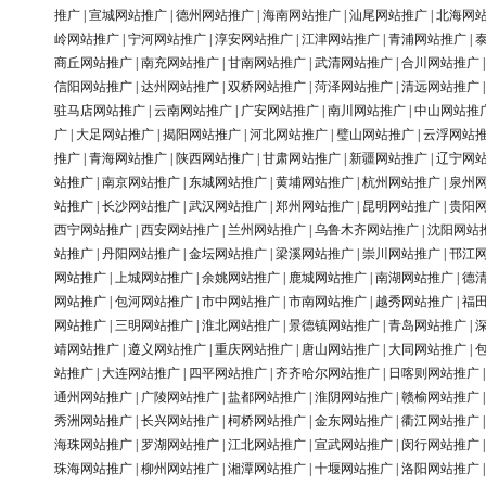
推广
|
宣城网站推广
|
德州网站推广
|
海南网站推广
|
汕尾网站推广
|
北海网
岭网站推广
|
宁河网站推广
|
淳安网站推广
|
江津网站推广
|
青浦网站推广
|
商丘网站推广
|
南充网站推广
|
甘南网站推广
|
武清网站推广
|
合川网站推广
信阳网站推广
|
达州网站推广
|
双桥网站推广
|
菏泽网站推广
|
清远网站推广
驻马店网站推广
|
云南网站推广
|
广安网站推广
|
南川网站推广
|
中山网站推
广
|
大足网站推广
|
揭阳网站推广
|
河北网站推广
|
璧山网站推广
|
云浮网站
推广
|
青海网站推广
|
陕西网站推广
|
甘肃网站推广
|
新疆网站推广
|
辽宁网
站推广
|
南京网站推广
|
东城网站推广
|
黄埔网站推广
|
杭州网站推广
|
泉州
站推广
|
长沙网站推广
|
武汉网站推广
|
郑州网站推广
|
昆明网站推广
|
贵阳
西宁网站推广
|
西安网站推广
|
兰州网站推广
|
乌鲁木齐网站推广
|
沈阳网站
站推广
|
丹阳网站推广
|
金坛网站推广
|
梁溪网站推广
|
崇川网站推广
|
邗江
网站推广
|
上城网站推广
|
余姚网站推广
|
鹿城网站推广
|
南湖网站推广
|
德
网站推广
|
包河网站推广
|
市中网站推广
|
市南网站推广
|
越秀网站推广
|
福
网站推广
|
三明网站推广
|
淮北网站推广
|
景德镇网站推广
|
青岛网站推广
|
靖网站推广
|
遵义网站推广
|
重庆网站推广
|
唐山网站推广
|
大同网站推广
|
站推广
|
大连网站推广
|
四平网站推广
|
齐齐哈尔网站推广
|
日喀则网站推广
通州网站推广
|
广陵网站推广
|
盐都网站推广
|
淮阴网站推广
|
赣榆网站推广
秀洲网站推广
|
长兴网站推广
|
柯桥网站推广
|
金东网站推广
|
衢江网站推广
海珠网站推广
|
罗湖网站推广
|
江北网站推广
|
宣武网站推广
|
闵行网站推广
珠海网站推广
|
柳州网站推广
|
湘潭网站推广
|
十堰网站推广
|
洛阳网站推广