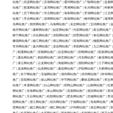
站推广
|
武进网站推广
|
滨湖网站推广
|
通州网站推广
|
广陵网站推广
|
盐都
站推广
|
慈溪网站推广
|
龙湾网站推广
|
秀洲网站推广
|
长兴网站推广
|
柯桥
站推广
|
历下网站推广
|
市北网站推广
|
海珠网站推广
|
罗湖网站推广
|
江北
站推广
|
萍乡网站推广
|
淄博网站推广
|
珠海网站推广
|
柳州网站推广
|
湘潭
岛网站推广
|
朔州网站推广
|
乌海网站推广
|
吴忠网站推广
|
宝鸡网站推广
|
南开网站推广
|
建邺网站推广
|
姑苏网站推广
|
句容网站推广
|
新北网站推广
睢宁网站推广
|
兴化网站推广
|
沭阳网站推广
|
拱墅网站推广
|
奉化网站推广
嵊泗网站推广
|
椒江网站推广
|
缙云网站推广
|
瑶海网站推广
|
槐荫网站推广
常州网站推广
|
嘉兴网站推广
|
龙岩网站推广
|
阜阳网站推广
|
九江网站推广
广
|
昭通网站推广
|
安顺网站推广
|
自贡网站推广
|
邯郸网站推广
|
阳泉网站
广
|
通化网站推广
|
鹤岗网站推广
|
林芝网站推广
|
河东网站推广
|
秦淮网站
广
|
灌云网站推广
|
云龙网站推广
|
海陵网站推广
|
泗阳网站推广
|
江干网站
广
|
龙游网站推广
|
仙居网站推广
|
遂昌网站推广
|
庐阳网站推广
|
天桥网站
推广
|
长宁网站推广
|
无锡网站推广
|
湖州网站推广
|
漳州网站推广
|
蚌埠网
推广
|
安阳网站推广
|
保山网站推广
|
毕节网站推广
|
攀枝花网站推广
|
邢台
站推广
|
本溪网站推广
|
白山网站推广
|
双鸭山网站推广
|
山南网站推广
|
红
网站推广
|
东海网站推广
|
泉山网站推广
|
高港网站推广
|
泗洪网站推广
|
西
网站推广
|
天台网站推广
|
松阳网站推广
|
肥东网站推广
|
历城网站推广
|
李
阴网站推广
|
浙江网站推广
|
绍兴网站推广
|
宁德网站推广
|
淮南网站推广
|
壁网站推广
|
丽江网站推广
|
铜仁网站推广
|
泸州网站推广
|
保定网站推广
|