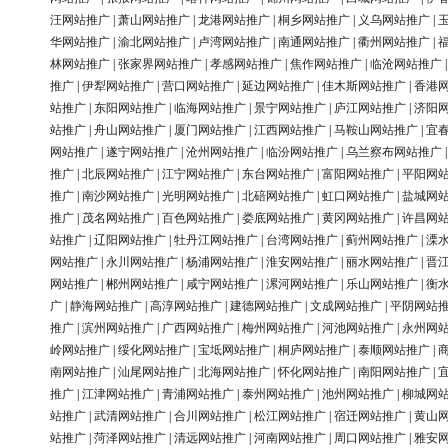
汪网站推广
|
萧山网站推广
|
龙港网站推广
|
桐乡网站推广
|
义乌网站推广
|
华网站推广
|
渝北网站推广
|
卢湾网站推广
|
南通网站推广
|
衢州网站推广
|
林网站推广
|
张家界网站推广
|
孝感网站推广
|
焦作网站推广
|
临沧网站推广
推广
|
伊犁网站推广
|
营口网站推广
|
延边网站推广
|
佳木斯网站推广
|
香港
站推广
|
东阳网站推广
|
临海网站推广
|
景宁网站推广
|
庐江网站推广
|
济阳
站推广
|
舟山网站推广
|
厦门网站推广
|
江西网站推广
|
马鞍山网站推广
|
宜
网站推广
|
遂宁网站推广
|
沧州网站推广
|
临汾网站推广
|
乌兰察布网站推广
推广
|
北辰网站推广
|
江宁网站推广
|
东台网站推广
|
富阳网站推广
|
平阳网
推广
|
南沙网站推广
|
光明网站推广
|
北碚网站推广
|
虹口网站推广
|
盐城网
推广
|
茂名网站推广
|
百色网站推广
|
娄底网站推广
|
黄冈网站推广
|
许昌网
站推广
|
辽阳网站推广
|
牡丹江网站推广
|
台湾网站推广
|
蓟州网站推广
|
溧
网站推广
|
永川网站推广
|
杨浦网站推广
|
淮安网站推广
|
丽水网站推广
|
晋
网站推广
|
郴州网站推广
|
咸宁网站推广
|
漯河网站推广
|
乐山网站推广
|
衡
广
|
静海网站推广
|
高淳网站推广
|
建德网站推广
|
文成网站推广
|
平阴网站
推广
|
滨州网站推广
|
广西网站推广
|
梅州网站推广
|
河池网站推广
|
永州网
岭网站推广
|
绥化网站推广
|
宝坻网站推广
|
桐庐网站推广
|
泰顺网站推广
|
南网站推广
|
汕尾网站推广
|
北海网站推广
|
怀化网站推广
|
南阳网站推广
|
推广
|
江津网站推广
|
青浦网站推广
|
泰州网站推广
|
池州网站推广
|
柳城网
站推广
|
武清网站推广
|
合川网站推广
|
松江网站推广
|
宿迁网站推广
|
黄山
站推广
|
菏泽网站推广
|
清远网站推广
|
河南网站推广
|
周口网站推广
|
雅安