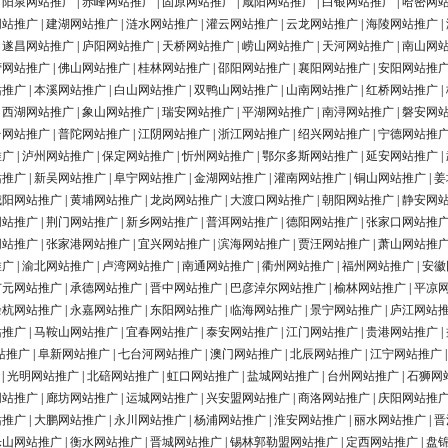
|
阳泉网站推广
|
赤峰网站推广
|
固原网站推广
|
咸阳网站推广
|
白银网站推广
|
哈密网
网站推广
|
建湖网站推广
|
涟水网站推广
|
灌云网站推广
|
云龙网站推广
|
海陵网站推广
|
|
遂昌网站推广
|
庐阳网站推广
|
天桥网站推广
|
崂山网站推广
|
天河网站推广
|
南山网
营网站推广
|
佛山网站推广
|
桂林网站推广
|
邵阳网站推广
|
襄阳网站推广
|
安阳网站推
站推广
|
本溪网站推广
|
白山网站推广
|
双鸭山网站推广
|
山南网站推广
|
红桥网站推广
|
|
西湖网站推广
|
象山网站推广
|
瑞安网站推广
|
平湖网站推广
|
南浔网站推广
|
磐安网
台网站推广
|
普陀网站推广
|
江阴网站推广
|
浙江网站推广
|
绍兴网站推广
|
宁德网站推
推广
|
泸州网站推广
|
保定网站推广
|
忻州网站推广
|
鄂尔多斯网站推广
|
延安网站推广
|
站推广
|
新吴网站推广
|
阜宁网站推广
|
金湖网站推广
|
灌南网站推广
|
铜山网站推广
|
姜
城阳网站推广
|
黄埔网站推广
|
龙岗网站推广
|
大渡口网站推广
|
朝阳网站推广
|
静安网
网站推广
|
荆门网站推广
|
新乡网站推广
|
普洱网站推广
|
德阳网站推广
|
张家口网站推
网站推广
|
张家港网站推广
|
宜兴网站推广
|
滨海网站推广
|
贾汪网站推广
|
萧山网站推
推广
|
渝北网站推广
|
卢湾网站推广
|
南通网站推广
|
衢州网站推广
|
福州网站推广
|
安徽
广元网站推广
|
承德网站推广
|
晋中网站推广
|
巴彦淖尔网站推广
|
榆林网站推广
|
平凉
余杭网站推广
|
永嘉网站推广
|
东阳网站推广
|
临海网站推广
|
景宁网站推广
|
庐江网站
站推广
|
马鞍山网站推广
|
宜春网站推广
|
泰安网站推广
|
江门网站推广
|
贵港网站推广
|
站推广
|
阜新网站推广
|
七台河网站推广
|
澳门网站推广
|
北辰网站推广
|
江宁网站推广
|
光明网站推广
|
北碚网站推广
|
虹口网站推广
|
盐城网站推广
|
台州网站推广
|
石狮网
网站推广
|
廊坊网站推广
|
运城网站推广
|
兴安盟网站推广
|
商洛网站推广
|
庆阳网站推
站推广
|
大鹏网站推广
|
永川网站推广
|
杨浦网站推广
|
淮安网站推广
|
丽水网站推广
|
晋
乐山网站推广
|
衡水网站推广
|
晋城网站推广
|
锡林郭勒盟网站推广
|
定西网站推广
|
盘