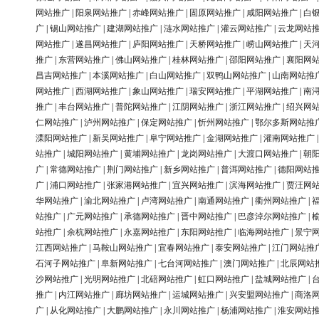
网站推广
|
阳泉网站推广
|
赤峰网站推广
|
固原网站推广
|
咸阳网站推广
|
白
广
|
锡山网站推广
|
建湖网站推广
|
涟水网站推广
|
灌云网站推广
|
云龙网站
网站推广
|
遂昌网站推广
|
庐阳网站推广
|
天桥网站推广
|
崂山网站推广
|
天
推广
|
东营网站推广
|
佛山网站推广
|
桂林网站推广
|
邵阳网站推广
|
襄阳网
昌吉网站推广
|
本溪网站推广
|
白山网站推广
|
双鸭山网站推广
|
山南网站推
网站推广
|
西湖网站推广
|
象山网站推广
|
瑞安网站推广
|
平湖网站推广
|
南
推广
|
丰台网站推广
|
普陀网站推广
|
江阴网站推广
|
浙江网站推广
|
绍兴网
仁网站推广
|
泸州网站推广
|
保定网站推广
|
忻州网站推广
|
鄂尔多斯网站推
溧阳网站推广
|
新吴网站推广
|
阜宁网站推广
|
金湖网站推广
|
灌南网站推广
站推广
|
城阳网站推广
|
黄埔网站推广
|
龙岗网站推广
|
大渡口网站推广
|
朝
广
|
常德网站推广
|
荆门网站推广
|
新乡网站推广
|
普洱网站推广
|
德阳网站
广
|
浦口网站推广
|
张家港网站推广
|
宜兴网站推广
|
滨海网站推广
|
贾汪网
华网站推广
|
渝北网站推广
|
卢湾网站推广
|
南通网站推广
|
衢州网站推广
|
站推广
|
广元网站推广
|
承德网站推广
|
晋中网站推广
|
巴彦淖尔网站推广
|
站推广
|
余杭网站推广
|
永嘉网站推广
|
东阳网站推广
|
临海网站推广
|
景宁
江西网站推广
|
马鞍山网站推广
|
宜春网站推广
|
泰安网站推广
|
江门网站推
石河子网站推广
|
阜新网站推广
|
七台河网站推广
|
澳门网站推广
|
北辰网站
沙网站推广
|
光明网站推广
|
北碚网站推广
|
虹口网站推广
|
盐城网站推广
|
推广
|
内江网站推广
|
廊坊网站推广
|
运城网站推广
|
兴安盟网站推广
|
商洛
广
|
从化网站推广
|
大鹏网站推广
|
永川网站推广
|
杨浦网站推广
|
淮安网站