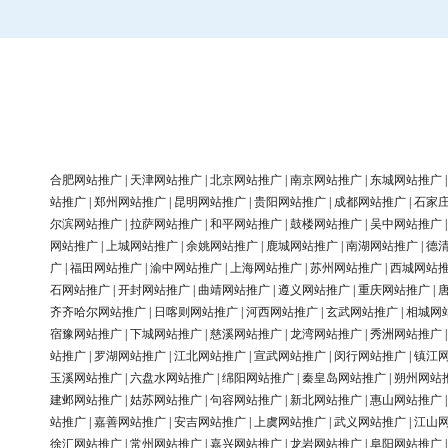
合肥网站推广
|
天津网站推广
|
北京网站推广
|
南京网站推广
|
东城网站推广
站推广
|
郑州网站推广
|
昆明网站推广
|
贵阳网站推广
|
成都网站推广
|
石家
尔滨网站推广
|
拉萨网站推广
|
和平网站推广
|
鼓楼网站推广
|
吴中网站推广
网站推广
|
上城网站推广
|
余姚网站推广
|
鹿城网站推广
|
南湖网站推广
|
德
广
|
福田网站推广
|
渝中网站推广
|
上海网站推广
|
苏州网站推广
|
西城网站
石网站推广
|
开封网站推广
|
曲靖网站推广
|
遵义网站推广
|
重庆网站推广
|
齐齐哈尔网站推广
|
日喀则网站推广
|
河西网站推广
|
玄武网站推广
|
相城网
宿豫网站推广
|
下城网站推广
|
慈溪网站推广
|
龙湾网站推广
|
秀洲网站推广
站推广
|
罗湖网站推广
|
江北网站推广
|
宣武网站推广
|
闵行网站推广
|
镇江
玉溪网站推广
|
六盘水网站推广
|
绵阳网站推广
|
秦皇岛网站推广
|
朔州网站
建邺网站推广
|
姑苏网站推广
|
句容网站推广
|
新北网站推广
|
惠山网站推广
站推广
|
嘉善网站推广
|
安吉网站推广
|
上虞网站推广
|
武义网站推广
|
江山
徐汇网站推广
|
常州网站推广
|
嘉兴网站推广
|
龙岩网站推广
|
阜阳网站推广