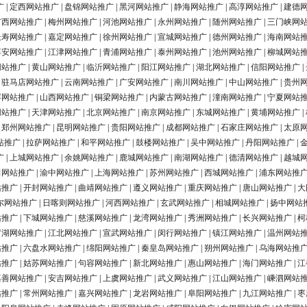
广
|
定西网站推广
|
盘锦网站推广
|
黑河网站推广
|
静海网站推广
|
高淳网站推广
|
建德
广西网站推广
|
梅州网站推广
|
河池网站推广
|
永州网站推广
|
随州网站推广
|
三门峡网
长寿网站推广
|
嘉定网站推广
|
徐州网站推广
|
宣城网站推广
|
德州网站推广
|
海南网站
淳安网站推广
|
江津网站推广
|
青浦网站推广
|
泰州网站推广
|
池州网站推广
|
柳城网站
网站推广
|
黄山网站推广
|
临沂网站推广
|
阳江网站推广
|
湖北网站推广
|
信阳网站推广
|
|
驻马店网站推广
|
云南网站推广
|
广安网站推广
|
南川网站推广
|
中山网站推广
|
贵州
浮网站推广
|
山西网站推广
|
铜梁网站推广
|
内蒙古网站推广
|
潼南网站推广
|
宁夏网站
网站推广
|
天津网站推广
|
北京网站推广
|
南京网站推广
|
东城网站推广
|
黄埔网站推广
|
|
郑州网站推广
|
昆明网站推广
|
贵阳网站推广
|
成都网站推广
|
石家庄网站推广
|
太原
站推广
|
拉萨网站推广
|
和平网站推广
|
鼓楼网站推广
|
吴中网站推广
|
丹阳网站推广
|
广
|
上城网站推广
|
余姚网站推广
|
鹿城网站推广
|
南湖网站推广
|
德清网站推广
|
越城
田网站推广
|
渝中网站推广
|
上海网站推广
|
苏州网站推广
|
西城网站推广
|
浦东网站推
站推广
|
开封网站推广
|
曲靖网站推广
|
遵义网站推广
|
重庆网站推广
|
唐山网站推广
|
大
尔网站推广
|
日喀则网站推广
|
河西网站推广
|
玄武网站推广
|
相城网站推广
|
扬中网站
站推广
|
下城网站推广
|
慈溪网站推广
|
龙湾网站推广
|
秀洲网站推广
|
长兴网站推广
|
柯
罗湖网站推广
|
江北网站推广
|
宣武网站推广
|
闵行网站推广
|
镇江网站推广
|
温州网站
站推广
|
六盘水网站推广
|
绵阳网站推广
|
秦皇岛网站推广
|
朔州网站推广
|
乌海网站推
站推广
|
姑苏网站推广
|
句容网站推广
|
新北网站推广
|
惠山网站推广
|
海门网站推广
|
江
嘉善网站推广
|
安吉网站推广
|
上虞网站推广
|
武义网站推广
|
江山网站推广
|
嵊泗网站
站推广
|
常州网站推广
|
嘉兴网站推广
|
龙岩网站推广
|
阜阳网站推广
|
九江网站推广
|
枣