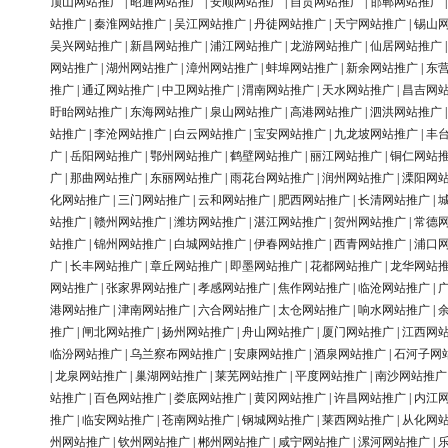
顶山网站推广
|
昭通网站推广
|
安顺网站推广
|
自贡网站推广
|
邯郸网站推广
站推广
|
秦淮网站推广
|
吴江网站推广
|
丹徒网站推广
|
天宁网站推广
|
锡山
吴兴网站推广
|
新昌网站推广
|
浦江网站推广
|
龙游网站推广
|
仙居网站推广
网站推广
|
湖州网站推广
|
漳州网站推广
|
蚌埠网站推广
|
新余网站推广
|
东
推广
|
通辽网站推广
|
中卫网站推广
|
渭南网站推广
|
天水网站推广
|
昌吉网
盱眙网站推广
|
东海网站推广
|
泉山网站推广
|
高港网站推广
|
泗洪网站推广
站推广
|
李沧网站推广
|
白云网站推广
|
宝安网站推广
|
九龙坡网站推广
|
丰
广
|
岳阳网站推广
|
鄂州网站推广
|
鹤壁网站推广
|
丽江网站推广
|
铜仁网站
广
|
那曲网站推广
|
东丽网站推广
|
雨花台网站推广
|
润州网站推广
|
溧阳网
化网站推广
|
三门网站推广
|
云和网站推广
|
肥西网站推广
|
长清网站推广
|
站推广
|
赣州网站推广
|
潍坊网站推广
|
湛江网站推广
|
贺州网站推广
|
常德
站推广
|
锦州网站推广
|
白城网站推广
|
伊春网站推广
|
西青网站推广
|
浦口
广
|
长丰网站推广
|
章丘网站推广
|
即墨网站推广
|
花都网站推广
|
龙华网站
网站推广
|
张家界网站推广
|
孝感网站推广
|
焦作网站推广
|
临沧网站推广
|
港网站推广
|
津南网站推广
|
六合网站推广
|
太仓网站推广
|
响水网站推广
|
推广
|
闸北网站推广
|
扬州网站推广
|
舟山网站推广
|
厦门网站推广
|
江西网
临汾网站推广
|
乌兰察布网站推广
|
安康网站推广
|
酒泉网站推广
|
石河子网
|
龙泉网站推广
|
巢湖网站推广
|
莱芜网站推广
|
平度网站推广
|
南沙网站推广
站推广
|
百色网站推广
|
娄底网站推广
|
黄冈网站推广
|
许昌网站推广
|
内江
推广
|
临安网站推广
|
苍南网站推广
|
钢城网站推广
|
莱西网站推广
|
从化网
州网站推广
|
钦州网站推广
|
郴州网站推广
|
咸宁网站推广
|
漯河网站推广
|