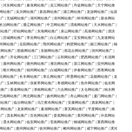
广
|
河东网站推广
|
秦淮网站推广
|
吴江网站推广
|
丹徒网站推广
|
天宁网站推
网站推广
|
吴兴网站推广
|
新昌网站推广
|
浦江网站推广
|
龙游网站推广
|
仙居
推广
|
无锡网站推广
|
湖州网站推广
|
漳州网站推广
|
蚌埠网站推广
|
新余网站
长治网站推广
|
通辽网站推广
|
中卫网站推广
|
渭南网站推广
|
天水网站推广
|
网站推广
|
盱眙网站推广
|
东海网站推广
|
泉山网站推广
|
高港网站推广
|
泗洪
广
|
历城网站推广
|
李沧网站推广
|
白云网站推广
|
宝安网站推广
|
九龙坡网站
州网站推广
|
岳阳网站推广
|
鄂州网站推广
|
鹤壁网站推广
|
丽江网站推广
|
铜
庆网站推广
|
那曲网站推广
|
东丽网站推广
|
雨花台网站推广
|
润州网站推广
|
站推广
|
开化网站推广
|
三门网站推广
|
云和网站推广
|
肥西网站推广
|
长清网
广
|
滁州网站推广
|
赣州网站推广
|
潍坊网站推广
|
湛江网站推广
|
贺州网站推
广
|
喀什网站推广
|
锦州网站推广
|
白城网站推广
|
伊春网站推广
|
西青网站推
元网站推广
|
长丰网站推广
|
章丘网站推广
|
即墨网站推广
|
花都网站推广
|
龙
推广
|
玉林网站推广
|
张家界网站推广
|
孝感网站推广
|
焦作网站推广
|
临沧网
站推广
|
香港网站推广
|
津南网站推广
|
六合网站推广
|
太仓网站推广
|
响水网
巴南网站推广
|
闸北网站推广
|
扬州网站推广
|
舟山网站推广
|
厦门网站推广
|
网站推广
|
临汾网站推广
|
乌兰察布网站推广
|
安康网站推广
|
酒泉网站推广
|
岭网站推广
|
龙泉网站推广
|
巢湖网站推广
|
莱芜网站推广
|
平度网站推广
|
南
推广
|
茂名网站推广
|
百色网站推广
|
娄底网站推广
|
黄冈网站推广
|
许昌网站
广
|
溧水网站推广
|
临安网站推广
|
苍南网站推广
|
钢城网站推广
|
莱西网站推
网站推广
|
惠州网站推广
|
钦州网站推广
|
郴州网站推广
|
咸宁网站推广
|
漯河