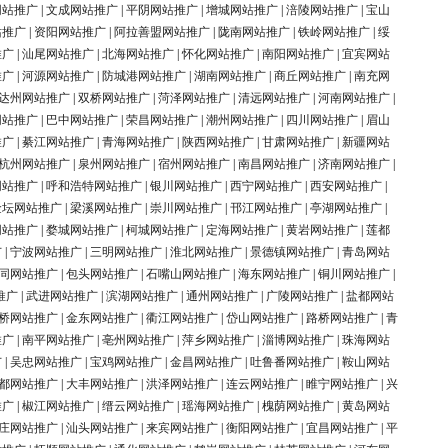
网站推广
|
文成网站推广
|
平阴网站推广
|
增城网站推广
|
涪陵网站推广
|
宝山
站推广
|
资阳网站推广
|
阿拉善盟网站推广
|
陇南网站推广
|
铁岭网站推广
|
绥
推广
|
汕尾网站推广
|
北海网站推广
|
怀化网站推广
|
南阳网站推广
|
宜宾网站
推广
|
河源网站推广
|
防城港网站推广
|
湖南网站推广
|
商丘网站推广
|
南充网
达州网站推广
|
双桥网站推广
|
菏泽网站推广
|
清远网站推广
|
河南网站推广
|
网站推广
|
巴中网站推广
|
荣昌网站推广
|
潮州网站推广
|
四川网站推广
|
眉山
推广
|
綦江网站推广
|
青海网站推广
|
陕西网站推广
|
甘肃网站推广
|
新疆网站
杭州网站推广
|
泉州网站推广
|
宿州网站推广
|
南昌网站推广
|
济南网站推广
|
网站推广
|
呼和浩特网站推广
|
银川网站推广
|
西宁网站推广
|
西安网站推广
|
金坛网站推广
|
梁溪网站推广
|
崇川网站推广
|
邗江网站推广
|
亭湖网站推广
|
网站推广
|
婺城网站推广
|
柯城网站推广
|
定海网站推广
|
黄岩网站推广
|
莲都
广
|
宁波网站推广
|
三明网站推广
|
淮北网站推广
|
景德镇网站推广
|
青岛网站
同网站推广
|
包头网站推广
|
石嘴山网站推广
|
海东网站推广
|
铜川网站推广
|
推广
|
武进网站推广
|
滨湖网站推广
|
通州网站推广
|
广陵网站推广
|
盐都网站
桥网站推广
|
金东网站推广
|
衢江网站推广
|
岱山网站推广
|
路桥网站推广
|
青
推广
|
南平网站推广
|
亳州网站推广
|
萍乡网站推广
|
淄博网站推广
|
珠海网站
广
|
吴忠网站推广
|
宝鸡网站推广
|
金昌网站推广
|
吐鲁番网站推广
|
鞍山网站
都网站推广
|
大丰网站推广
|
洪泽网站推广
|
连云网站推广
|
睢宁网站推广
|
兴
推广
|
椒江网站推广
|
缙云网站推广
|
瑶海网站推广
|
槐荫网站推广
|
黄岛网站
庄网站推广
|
汕头网站推广
|
来宾网站推广
|
衡阳网站推广
|
宜昌网站推广
|
平