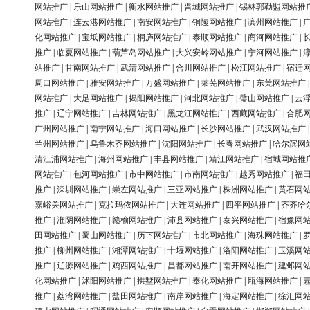
网站推广
|
乐山网站推广
|
衡水网站推广
|
晋城网站推广
|
锡林郭勒盟网站推
网站推广
|
连云港网站推广
|
南安网站推广
|
铜陵网站推广
|
滨州网站推广
|
化网站推广
|
宝坻网站推广
|
桐庐网站推广
|
泰顺网站推广
|
商河网站推广
|
推广
|
临夏网站推广
|
葫芦岛网站推广
|
大兴安岭网站推广
|
宁河网站推广
|
站推广
|
甘南网站推广
|
武清网站推广
|
合川网站推广
|
松江网站推广
|
宿迁
周口网站推广
|
雅安网站推广
|
万盛网站推广
|
莱芜网站推广
|
东莞网站推广
网站推广
|
大足网站推广
|
揭阳网站推广
|
河北网站推广
|
璧山网站推广
|
云
推广
|
辽宁网站推广
|
吉林网站推广
|
黑龙江网站推广
|
西藏网站推广
|
合肥
广州网站推广
|
南宁网站推广
|
海口网站推广
|
长沙网站推广
|
武汉网站推广
兰州网站推广
|
乌鲁木齐网站推广
|
沈阳网站推广
|
长春网站推广
|
哈尔滨网
清江浦网站推广
|
海州网站推广
|
丰县网站推广
|
靖江网站推广
|
宿城网站推
网站推广
|
包河网站推广
|
市中网站推广
|
市南网站推广
|
越秀网站推广
|
福
推广
|
深圳网站推广
|
崇左网站推广
|
三亚网站推广
|
株洲网站推广
|
黄石网
嘉峪关网站推广
|
克拉玛依网站推广
|
大连网站推广
|
四平网站推广
|
齐齐哈
推广
|
淮阴网站推广
|
赣榆网站推广
|
沛县网站推广
|
泰兴网站推广
|
宿豫网
田网站推广
|
蜀山网站推广
|
历下网站推广
|
市北网站推广
|
海珠网站推广
|
推广
|
柳州网站推广
|
湘潭网站推广
|
十堰网站推广
|
洛阳网站推广
|
玉溪网
推广
|
辽源网站推广
|
鸡西网站推广
|
昌都网站推广
|
南开网站推广
|
建邺网
化网站推广
|
沭阳网站推广
|
拱墅网站推广
|
奉化网站推广
|
瓯海网站推广
|
推广
|
荔湾网站推广
|
盐田网站推广
|
南岸网站推广
|
海定网站推广
|
徐汇网