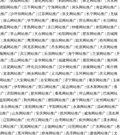
站推广
|
抚顺网站推广
|
通化网站推广
|
鹤岗网站推广
|
林芝网站推广
|
河东网
泗阳网站推广
|
江干网站推广
|
宁海网站推广
|
洞头网站推广
|
海盐网站推广
|
站推广
|
沙坪坝网站推广
|
江苏网站推广
|
崇文网站推广
|
长宁网站推广
|
无锡
广
|
保山网站推广
|
毕节网站推广
|
攀枝花网站推广
|
邢台网站推广
|
长治网站
栖霞网站推广
|
常熟网站推广
|
京口网站推广
|
钟楼网站推广
|
射阳网站推广
|
站推广
|
常山网站推广
|
天台网站推广
|
松阳网站推广
|
肥东网站推广
|
历城网
广
|
淮南网站推广
|
鹰潭网站推广
|
烟台网站推广
|
韶关网站推广
|
梧州网站推
武威网站推广
|
阿克苏网站推广
|
丹东网站推广
|
松原网站推广
|
大庆网站推
堰网站推广
|
滨江网站推广
|
乐清网站推广
|
海宁网站推广
|
兰溪网站推广
|
开
站推广
|
昆山网站推广
|
金华网站推广
|
福建网站推广
|
莆田网站推广
|
滁州网
广
|
吕梁网站推广
|
呼伦贝尔网站推广
|
汉中网站推广
|
张掖网站推广
|
喀什网
广
|
龙港网站推广
|
桐乡网站推广
|
义乌网站推广
|
玉环网站推广
|
庆元网站推
网站推广
|
六安网站推广
|
吉安网站推广
|
济宁网站推广
|
肇庆网站推广
|
玉林
网站推广
|
伊犁网站推广
|
营口网站推广
|
延边网站推广
|
佳木斯网站推广
|
香
推广
|
济阳网站推广
|
胶州网站推广
|
番禺网站推广
|
坪山网站推广
|
巴南网站
益阳网站推广
|
荆州网站推广
|
濮阳网站推广
|
遂宁网站推广
|
沧州网站推广
|
|
东台网站推广
|
富阳网站推广
|
平阳网站推广
|
永康网站推广
|
温岭网站推广
站推广
|
山东网站推广
|
安庆网站推广
|
抚州网站推广
|
威海网站推广
|
茂名网
广
|
辽阳网站推广
|
牡丹江网站推广
|
台湾网站推广
|
蓟州网站推广
|
溧水网站
江网站推广
|
芜湖网站推广
|
上饶网站推广
|
日照网站推广
|
广东网站推广
|
惠
锦网站推广
|
黑河网站推广
|
静海网站推广
|
高淳网站推广
|
建德网站推广
|
文