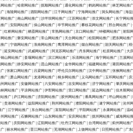
银网站推广
|
哈密网站推广
|
抚顺网站推广
|
通化网站推广
|
鹤岗网站推广
|
林芝网站推
推广
|
海陵网站推广
|
泗阳网站推广
|
江干网站推广
|
宁海网站推广
|
洞头网站推广
|
海盐
河网站推广
|
南山网站推广
|
沙坪坝网站推广
|
江苏网站推广
|
崇文网站推广
|
长宁网站
站推广
|
安阳网站推广
|
保山网站推广
|
毕节网站推广
|
攀枝花网站推广
|
邢台网站推广
|
广
|
红桥网站推广
|
栖霞网站推广
|
常熟网站推广
|
京口网站推广
|
钟楼网站推广
|
射阳
浔网站推广
|
磐安网站推广
|
常山网站推广
|
天台网站推广
|
松阳网站推广
|
肥东网站推
站推广
|
宁德网站推广
|
淮南网站推广
|
鹰潭网站推广
|
烟台网站推广
|
韶关网站推广
|
梧
广
|
延安网站推广
|
武威网站推广
|
阿克苏网站推广
|
丹东网站推广
|
松原网站推广
|
大
|
铜山网站推广
|
姜堰网站推广
|
滨江网站推广
|
乐清网站推广
|
海宁网站推广
|
兰溪网
阳网站推广
|
静安网站推广
|
昆山网站推广
|
金华网站推广
|
福建网站推广
|
莆田网站推
推广
|
张家口网站推广
|
吕梁网站推广
|
呼伦贝尔网站推广
|
汉中网站推广
|
张掖网站推
站推广
|
萧山网站推广
|
龙港网站推广
|
桐乡网站推广
|
义乌网站推广
|
玉环网站推广
|
庆
福州网站推广
|
安徽网站推广
|
六安网站推广
|
吉安网站推广
|
济宁网站推广
|
肇庆网站
榆林网站推广
|
平凉网站推广
|
伊犁网站推广
|
营口网站推广
|
延边网站推广
|
佳木斯网
网站推广
|
庐江网站推广
|
济阳网站推广
|
胶州网站推广
|
番禺网站推广
|
坪山网站推广
|
广
|
贵港网站推广
|
益阳网站推广
|
荆州网站推广
|
濮阳网站推广
|
遂宁网站推广
|
沧州
推广
|
江宁网站推广
|
东台网站推广
|
富阳网站推广
|
平阳网站推广
|
永康网站推广
|
温
台州网站推广
|
石狮网站推广
|
山东网站推广
|
安庆网站推广
|
抚州网站推广
|
威海网站
网站推广
|
庆阳网站推广
|
辽阳网站推广
|
牡丹江网站推广
|
台湾网站推广
|
蓟州网站推
推广
|
丽水网站推广
|
晋江网站推广
|
芜湖网站推广
|
上饶网站推广
|
日照网站推广
|
广东