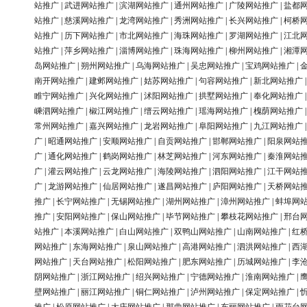
站推广
|
武进网站推广
|
滨湖网站推广
|
通州网站推广
|
广陵网站推广
|
盐都
站推广
|
慈溪网站推广
|
龙湾网站推广
|
秀洲网站推广
|
长兴网站推广
|
柯桥
站推广
|
历下网站推广
|
市北网站推广
|
海珠网站推广
|
罗湖网站推广
|
江北
站推广
|
萍乡网站推广
|
淄博网站推广
|
珠海网站推广
|
柳州网站推广
|
湘潭
岛网站推广
|
朔州网站推广
|
乌海网站推广
|
吴忠网站推广
|
宝鸡网站推广
|
南开网站推广
|
建邺网站推广
|
姑苏网站推广
|
句容网站推广
|
新北网站推广
睢宁网站推广
|
兴化网站推广
|
沭阳网站推广
|
拱墅网站推广
|
奉化网站推广
嵊泗网站推广
|
椒江网站推广
|
缙云网站推广
|
瑶海网站推广
|
槐荫网站推广
常州网站推广
|
嘉兴网站推广
|
龙岩网站推广
|
阜阳网站推广
|
九江网站推广
广
|
昭通网站推广
|
安顺网站推广
|
自贡网站推广
|
邯郸网站推广
|
阳泉网站
广
|
通化网站推广
|
鹤岗网站推广
|
林芝网站推广
|
河东网站推广
|
秦淮网站
广
|
灌云网站推广
|
云龙网站推广
|
海陵网站推广
|
泗阳网站推广
|
江干网站
广
|
龙游网站推广
|
仙居网站推广
|
遂昌网站推广
|
庐阳网站推广
|
天桥网站
推广
|
长宁网站推广
|
无锡网站推广
|
湖州网站推广
|
漳州网站推广
|
蚌埠网
推广
|
安阳网站推广
|
保山网站推广
|
毕节网站推广
|
攀枝花网站推广
|
邢台
站推广
|
本溪网站推广
|
白山网站推广
|
双鸭山网站推广
|
山南网站推广
|
红
网站推广
|
东海网站推广
|
泉山网站推广
|
高港网站推广
|
泗洪网站推广
|
西
网站推广
|
天台网站推广
|
松阳网站推广
|
肥东网站推广
|
历城网站推广
|
李
阴网站推广
|
浙江网站推广
|
绍兴网站推广
|
宁德网站推广
|
淮南网站推广
|
壁网站推广
|
丽江网站推广
|
铜仁网站推广
|
泸州网站推广
|
保定网站推广
|