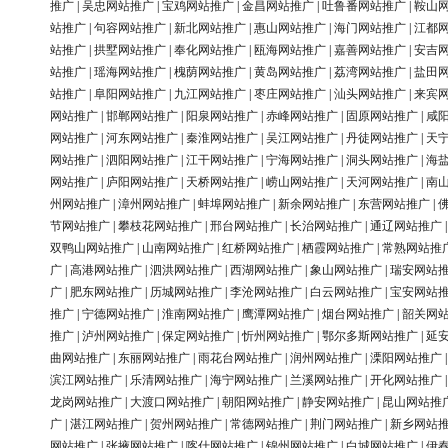
推广
|
吴忠网站推广
|
宝鸡网站推广
|
金昌网站推广
|
吐鲁番网站推广
|
鞍山
站推广
|
句容网站推广
|
新北网站推广
|
惠山网站推广
|
海门网站推广
|
江都
站推广
|
拱墅网站推广
|
奉化网站推广
|
瓯海网站推广
|
嘉善网站推广
|
安吉
站推广
|
瑶海网站推广
|
槐荫网站推广
|
黄岛网站推广
|
荔湾网站推广
|
盐田
站推广
|
阜阳网站推广
|
九江网站推广
|
枣庄网站推广
|
汕头网站推广
|
来宾
网站推广
|
邯郸网站推广
|
阳泉网站推广
|
赤峰网站推广
|
固原网站推广
|
咸
网站推广
|
河东网站推广
|
秦淮网站推广
|
吴江网站推广
|
丹徒网站推广
|
天
网站推广
|
泗阳网站推广
|
江干网站推广
|
宁海网站推广
|
洞头网站推广
|
海
网站推广
|
庐阳网站推广
|
天桥网站推广
|
崂山网站推广
|
天河网站推广
|
南
州网站推广
|
漳州网站推广
|
蚌埠网站推广
|
新余网站推广
|
东营网站推广
|
节网站推广
|
攀枝花网站推广
|
邢台网站推广
|
长治网站推广
|
通辽网站推广
双鸭山网站推广
|
山南网站推广
|
红桥网站推广
|
栖霞网站推广
|
常熟网站推
广
|
高港网站推广
|
泗洪网站推广
|
西湖网站推广
|
象山网站推广
|
瑞安网站
广
|
肥东网站推广
|
历城网站推广
|
李沧网站推广
|
白云网站推广
|
宝安网站
推广
|
宁德网站推广
|
淮南网站推广
|
鹰潭网站推广
|
烟台网站推广
|
韶关网
推广
|
泸州网站推广
|
保定网站推广
|
忻州网站推广
|
鄂尔多斯网站推广
|
延
曲网站推广
|
东丽网站推广
|
雨花台网站推广
|
润州网站推广
|
溧阳网站推广
滨江网站推广
|
乐清网站推广
|
海宁网站推广
|
兰溪网站推广
|
开化网站推广
龙岗网站推广
|
大渡口网站推广
|
朝阳网站推广
|
静安网站推广
|
昆山网站推
广
|
湛江网站推广
|
贺州网站推广
|
常德网站推广
|
荆门网站推广
|
新乡网站
网站推广
|
张掖网站推广
|
喀什网站推广
|
锦州网站推广
|
白城网站推广
|
伊