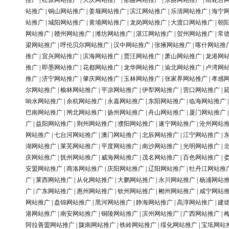
推广
|
松原网站推广
|
大庆网站推广
|
那曲网站推广
|
东丽网站推广
|
雨花台
站推广
|
铜山网站推广
|
姜堰网站推广
|
滨江网站推广
|
乐清网站推广
|
海宁
站推广
|
城阳网站推广
|
黄埔网站推广
|
龙岗网站推广
|
大渡口网站推广
|
朝
网站推广
|
赣州网站推广
|
潍坊网站推广
|
湛江网站推广
|
贺州网站推广
|
常
梁网站推广
|
呼伦贝尔网站推广
|
汉中网站推广
|
张掖网站推广
|
喀什网站推
推广
|
宜兴网站推广
|
滨海网站推广
|
贾汪网站推广
|
萧山网站推广
|
龙港网
推广
|
即墨网站推广
|
花都网站推广
|
龙华网站推广
|
渝北网站推广
|
卢湾网
推广
|
济宁网站推广
|
肇庆网站推广
|
玉林网站推广
|
张家界网站推广
|
孝感
尔网站推广
|
榆林网站推广
|
平凉网站推广
|
伊犁网站推广
|
营口网站推广
|
响水网站推广
|
余杭网站推广
|
永嘉网站推广
|
东阳网站推广
|
临海网站推广
巴南网站推广
|
闸北网站推广
|
扬州网站推广
|
舟山网站推广
|
厦门网站推广
广
|
益阳网站推广
|
荆州网站推广
|
濮阳网站推广
|
遂宁网站推广
|
沧州网站
网站推广
|
七台河网站推广
|
澳门网站推广
|
北辰网站推广
|
江宁网站推广
|
湖网站推广
|
莱芜网站推广
|
平度网站推广
|
南沙网站推广
|
光明网站推广
|
庆网站推广
|
抚州网站推广
|
威海网站推广
|
茂名网站推广
|
百色网站推广
|
安盟网站推广
|
商洛网站推广
|
庆阳网站推广
|
辽阳网站推广
|
牡丹江网站推
广
|
莱西网站推广
|
从化网站推广
|
大鹏网站推广
|
永川网站推广
|
杨浦网站
广
|
广东网站推广
|
惠州网站推广
|
钦州网站推广
|
郴州网站推广
|
咸宁网站
网站推广
|
盘锦网站推广
|
黑河网站推广
|
静海网站推广
|
高淳网站推广
|
建
港网站推广
|
南安网站推广
|
铜陵网站推广
|
滨州网站推广
|
广西网站推广
|
阿拉善盟网站推广
|
陇南网站推广
|
铁岭网站推广
|
绥化网站推广
|
宝坻网站