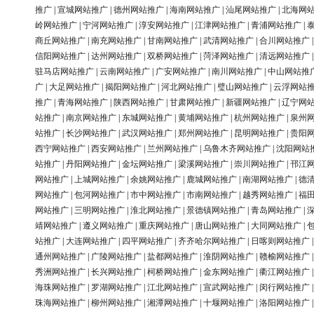
推广
|
宣城网站推广
|
德州网站推广
|
海南网站推广
|
汕尾网站推广
|
北海网
岭网站推广
|
宁河网站推广
|
淳安网站推广
|
江津网站推广
|
青浦网站推广
|
商丘网站推广
|
南充网站推广
|
甘南网站推广
|
武清网站推广
|
合川网站推广
信阳网站推广
|
达州网站推广
|
双桥网站推广
|
菏泽网站推广
|
清远网站推广
驻马店网站推广
|
云南网站推广
|
广安网站推广
|
南川网站推广
|
中山网站推
广
|
大足网站推广
|
揭阳网站推广
|
河北网站推广
|
璧山网站推广
|
云浮网站
推广
|
青海网站推广
|
陕西网站推广
|
甘肃网站推广
|
新疆网站推广
|
辽宁网
站推广
|
南京网站推广
|
东城网站推广
|
黄埔网站推广
|
杭州网站推广
|
泉州
站推广
|
长沙网站推广
|
武汉网站推广
|
郑州网站推广
|
昆明网站推广
|
贵阳
西宁网站推广
|
西安网站推广
|
兰州网站推广
|
乌鲁木齐网站推广
|
沈阳网站
站推广
|
丹阳网站推广
|
金坛网站推广
|
梁溪网站推广
|
崇川网站推广
|
邗江
网站推广
|
上城网站推广
|
余姚网站推广
|
鹿城网站推广
|
南湖网站推广
|
德
网站推广
|
包河网站推广
|
市中网站推广
|
市南网站推广
|
越秀网站推广
|
福
网站推广
|
三明网站推广
|
淮北网站推广
|
景德镇网站推广
|
青岛网站推广
|
靖网站推广
|
遵义网站推广
|
重庆网站推广
|
唐山网站推广
|
大同网站推广
|
站推广
|
大连网站推广
|
四平网站推广
|
齐齐哈尔网站推广
|
日喀则网站推广
通州网站推广
|
广陵网站推广
|
盐都网站推广
|
淮阴网站推广
|
赣榆网站推广
秀洲网站推广
|
长兴网站推广
|
柯桥网站推广
|
金东网站推广
|
衢江网站推广
海珠网站推广
|
罗湖网站推广
|
江北网站推广
|
宣武网站推广
|
闵行网站推广
珠海网站推广
|
柳州网站推广
|
湘潭网站推广
|
十堰网站推广
|
洛阳网站推广