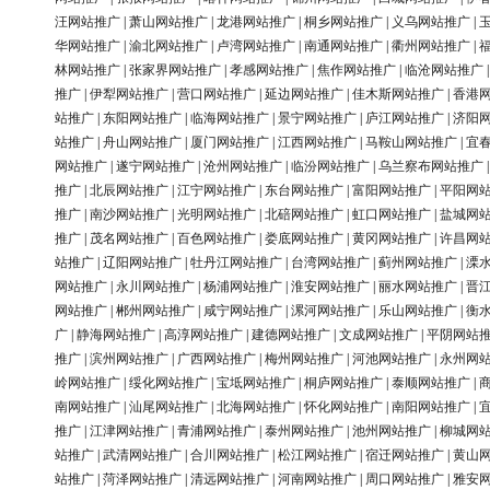
汪网站推广
|
萧山网站推广
|
龙港网站推广
|
桐乡网站推广
|
义乌网站推广
|
华网站推广
|
渝北网站推广
|
卢湾网站推广
|
南通网站推广
|
衢州网站推广
|
林网站推广
|
张家界网站推广
|
孝感网站推广
|
焦作网站推广
|
临沧网站推广
推广
|
伊犁网站推广
|
营口网站推广
|
延边网站推广
|
佳木斯网站推广
|
香港
站推广
|
东阳网站推广
|
临海网站推广
|
景宁网站推广
|
庐江网站推广
|
济阳
站推广
|
舟山网站推广
|
厦门网站推广
|
江西网站推广
|
马鞍山网站推广
|
宜
网站推广
|
遂宁网站推广
|
沧州网站推广
|
临汾网站推广
|
乌兰察布网站推广
推广
|
北辰网站推广
|
江宁网站推广
|
东台网站推广
|
富阳网站推广
|
平阳网
推广
|
南沙网站推广
|
光明网站推广
|
北碚网站推广
|
虹口网站推广
|
盐城网
推广
|
茂名网站推广
|
百色网站推广
|
娄底网站推广
|
黄冈网站推广
|
许昌网
站推广
|
辽阳网站推广
|
牡丹江网站推广
|
台湾网站推广
|
蓟州网站推广
|
溧
网站推广
|
永川网站推广
|
杨浦网站推广
|
淮安网站推广
|
丽水网站推广
|
晋
网站推广
|
郴州网站推广
|
咸宁网站推广
|
漯河网站推广
|
乐山网站推广
|
衡
广
|
静海网站推广
|
高淳网站推广
|
建德网站推广
|
文成网站推广
|
平阴网站
推广
|
滨州网站推广
|
广西网站推广
|
梅州网站推广
|
河池网站推广
|
永州网
岭网站推广
|
绥化网站推广
|
宝坻网站推广
|
桐庐网站推广
|
泰顺网站推广
|
南网站推广
|
汕尾网站推广
|
北海网站推广
|
怀化网站推广
|
南阳网站推广
|
推广
|
江津网站推广
|
青浦网站推广
|
泰州网站推广
|
池州网站推广
|
柳城网
站推广
|
武清网站推广
|
合川网站推广
|
松江网站推广
|
宿迁网站推广
|
黄山
站推广
|
菏泽网站推广
|
清远网站推广
|
河南网站推广
|
周口网站推广
|
雅安