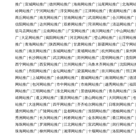
推广
|
宣城网站推广
|
德州网站推广
|
海南网站推广
|
汕尾网站推广
|
北海网
岭网站推广
|
宁河网站推广
|
淳安网站推广
|
江津网站推广
|
青浦网站推广
|
商丘网站推广
|
南充网站推广
|
甘南网站推广
|
武清网站推广
|
合川网站推广
信阳网站推广
|
达州网站推广
|
双桥网站推广
|
菏泽网站推广
|
清远网站推广
驻马店网站推广
|
云南网站推广
|
广安网站推广
|
南川网站推广
|
中山网站推
广
|
大足网站推广
|
揭阳网站推广
|
河北网站推广
|
璧山网站推广
|
云浮网站
推广
|
青海网站推广
|
陕西网站推广
|
甘肃网站推广
|
新疆网站推广
|
辽宁网
站推广
|
南京网站推广
|
东城网站推广
|
黄埔网站推广
|
杭州网站推广
|
泉州
站推广
|
长沙网站推广
|
武汉网站推广
|
郑州网站推广
|
昆明网站推广
|
贵阳
西宁网站推广
|
西安网站推广
|
兰州网站推广
|
乌鲁木齐网站推广
|
沈阳网站
站推广
|
丹阳网站推广
|
金坛网站推广
|
梁溪网站推广
|
崇川网站推广
|
邗江
网站推广
|
上城网站推广
|
余姚网站推广
|
鹿城网站推广
|
南湖网站推广
|
德
网站推广
|
包河网站推广
|
市中网站推广
|
市南网站推广
|
越秀网站推广
|
福
网站推广
|
三明网站推广
|
淮北网站推广
|
景德镇网站推广
|
青岛网站推广
|
靖网站推广
|
遵义网站推广
|
重庆网站推广
|
唐山网站推广
|
大同网站推广
|
站推广
|
大连网站推广
|
四平网站推广
|
齐齐哈尔网站推广
|
日喀则网站推广
通州网站推广
|
广陵网站推广
|
盐都网站推广
|
淮阴网站推广
|
赣榆网站推广
秀洲网站推广
|
长兴网站推广
|
柯桥网站推广
|
金东网站推广
|
衢江网站推广
海珠网站推广
|
罗湖网站推广
|
江北网站推广
|
宣武网站推广
|
闵行网站推广
珠海网站推广
|
柳州网站推广
|
湘潭网站推广
|
十堰网站推广
|
洛阳网站推广