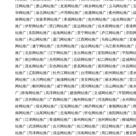
汪网站推广
|
萧山网站推广
|
龙港网站推广
|
桐乡网站推广
|
义乌网站推广
|
华网站推广
|
渝北网站推广
|
卢湾网站推广
|
南通网站推广
|
衢州网站推广
|
林网站推广
|
张家界网站推广
|
孝感网站推广
|
焦作网站推广
|
临沧网站推广
推广
|
伊犁网站推广
|
营口网站推广
|
延边网站推广
|
佳木斯网站推广
|
香港
站推广
|
东阳网站推广
|
临海网站推广
|
景宁网站推广
|
庐江网站推广
|
济阳
站推广
|
舟山网站推广
|
厦门网站推广
|
江西网站推广
|
马鞍山网站推广
|
宜
网站推广
|
遂宁网站推广
|
沧州网站推广
|
临汾网站推广
|
乌兰察布网站推广
推广
|
北辰网站推广
|
江宁网站推广
|
东台网站推广
|
富阳网站推广
|
平阳网
推广
|
南沙网站推广
|
光明网站推广
|
北碚网站推广
|
虹口网站推广
|
盐城网
推广
|
茂名网站推广
|
百色网站推广
|
娄底网站推广
|
黄冈网站推广
|
许昌网
站推广
|
辽阳网站推广
|
牡丹江网站推广
|
台湾网站推广
|
蓟州网站推广
|
溧
网站推广
|
永川网站推广
|
杨浦网站推广
|
淮安网站推广
|
丽水网站推广
|
晋
网站推广
|
郴州网站推广
|
咸宁网站推广
|
漯河网站推广
|
乐山网站推广
|
衡
广
|
静海网站推广
|
高淳网站推广
|
建德网站推广
|
文成网站推广
|
平阴网站
推广
|
滨州网站推广
|
广西网站推广
|
梅州网站推广
|
河池网站推广
|
永州网
岭网站推广
|
绥化网站推广
|
宝坻网站推广
|
桐庐网站推广
|
泰顺网站推广
|
南网站推广
|
汕尾网站推广
|
北海网站推广
|
怀化网站推广
|
南阳网站推广
|
推广
|
江津网站推广
|
青浦网站推广
|
泰州网站推广
|
池州网站推广
|
柳城网
站推广
|
武清网站推广
|
合川网站推广
|
松江网站推广
|
宿迁网站推广
|
黄山
站推广
|
菏泽网站推广
|
清远网站推广
|
河南网站推广
|
周口网站推广
|
雅安