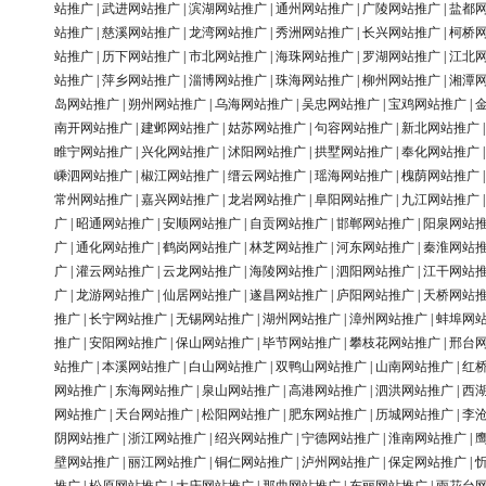
站推广
|
武进网站推广
|
滨湖网站推广
|
通州网站推广
|
广陵网站推广
|
盐都
站推广
|
慈溪网站推广
|
龙湾网站推广
|
秀洲网站推广
|
长兴网站推广
|
柯桥
站推广
|
历下网站推广
|
市北网站推广
|
海珠网站推广
|
罗湖网站推广
|
江北
站推广
|
萍乡网站推广
|
淄博网站推广
|
珠海网站推广
|
柳州网站推广
|
湘潭
岛网站推广
|
朔州网站推广
|
乌海网站推广
|
吴忠网站推广
|
宝鸡网站推广
|
南开网站推广
|
建邺网站推广
|
姑苏网站推广
|
句容网站推广
|
新北网站推广
睢宁网站推广
|
兴化网站推广
|
沭阳网站推广
|
拱墅网站推广
|
奉化网站推广
嵊泗网站推广
|
椒江网站推广
|
缙云网站推广
|
瑶海网站推广
|
槐荫网站推广
常州网站推广
|
嘉兴网站推广
|
龙岩网站推广
|
阜阳网站推广
|
九江网站推广
广
|
昭通网站推广
|
安顺网站推广
|
自贡网站推广
|
邯郸网站推广
|
阳泉网站
广
|
通化网站推广
|
鹤岗网站推广
|
林芝网站推广
|
河东网站推广
|
秦淮网站
广
|
灌云网站推广
|
云龙网站推广
|
海陵网站推广
|
泗阳网站推广
|
江干网站
广
|
龙游网站推广
|
仙居网站推广
|
遂昌网站推广
|
庐阳网站推广
|
天桥网站
推广
|
长宁网站推广
|
无锡网站推广
|
湖州网站推广
|
漳州网站推广
|
蚌埠网
推广
|
安阳网站推广
|
保山网站推广
|
毕节网站推广
|
攀枝花网站推广
|
邢台
站推广
|
本溪网站推广
|
白山网站推广
|
双鸭山网站推广
|
山南网站推广
|
红
网站推广
|
东海网站推广
|
泉山网站推广
|
高港网站推广
|
泗洪网站推广
|
西
网站推广
|
天台网站推广
|
松阳网站推广
|
肥东网站推广
|
历城网站推广
|
李
阴网站推广
|
浙江网站推广
|
绍兴网站推广
|
宁德网站推广
|
淮南网站推广
|
壁网站推广
|
丽江网站推广
|
铜仁网站推广
|
泸州网站推广
|
保定网站推广
|