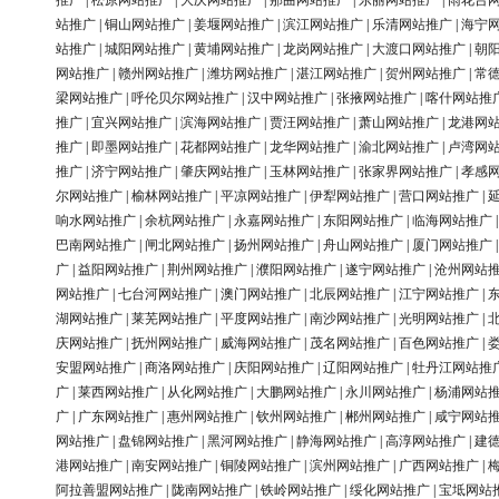
推广
|
松原网站推广
|
大庆网站推广
|
那曲网站推广
|
东丽网站推广
|
雨花台
站推广
|
铜山网站推广
|
姜堰网站推广
|
滨江网站推广
|
乐清网站推广
|
海宁
站推广
|
城阳网站推广
|
黄埔网站推广
|
龙岗网站推广
|
大渡口网站推广
|
朝
网站推广
|
赣州网站推广
|
潍坊网站推广
|
湛江网站推广
|
贺州网站推广
|
常
梁网站推广
|
呼伦贝尔网站推广
|
汉中网站推广
|
张掖网站推广
|
喀什网站推
推广
|
宜兴网站推广
|
滨海网站推广
|
贾汪网站推广
|
萧山网站推广
|
龙港网
推广
|
即墨网站推广
|
花都网站推广
|
龙华网站推广
|
渝北网站推广
|
卢湾网
推广
|
济宁网站推广
|
肇庆网站推广
|
玉林网站推广
|
张家界网站推广
|
孝感
尔网站推广
|
榆林网站推广
|
平凉网站推广
|
伊犁网站推广
|
营口网站推广
|
响水网站推广
|
余杭网站推广
|
永嘉网站推广
|
东阳网站推广
|
临海网站推广
巴南网站推广
|
闸北网站推广
|
扬州网站推广
|
舟山网站推广
|
厦门网站推广
广
|
益阳网站推广
|
荆州网站推广
|
濮阳网站推广
|
遂宁网站推广
|
沧州网站
网站推广
|
七台河网站推广
|
澳门网站推广
|
北辰网站推广
|
江宁网站推广
|
湖网站推广
|
莱芜网站推广
|
平度网站推广
|
南沙网站推广
|
光明网站推广
|
庆网站推广
|
抚州网站推广
|
威海网站推广
|
茂名网站推广
|
百色网站推广
|
安盟网站推广
|
商洛网站推广
|
庆阳网站推广
|
辽阳网站推广
|
牡丹江网站推
广
|
莱西网站推广
|
从化网站推广
|
大鹏网站推广
|
永川网站推广
|
杨浦网站
广
|
广东网站推广
|
惠州网站推广
|
钦州网站推广
|
郴州网站推广
|
咸宁网站
网站推广
|
盘锦网站推广
|
黑河网站推广
|
静海网站推广
|
高淳网站推广
|
建
港网站推广
|
南安网站推广
|
铜陵网站推广
|
滨州网站推广
|
广西网站推广
|
阿拉善盟网站推广
|
陇南网站推广
|
铁岭网站推广
|
绥化网站推广
|
宝坻网站