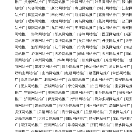
推广
|
吴忠网站推广
|
宝鸡网站推广
|
金昌网站推广
|
吐鲁番网站推广
|
鞍山
站推广
|
句容网站推广
|
新北网站推广
|
惠山网站推广
|
海门网站推广
|
江都
站推广
|
拱墅网站推广
|
奉化网站推广
|
瓯海网站推广
|
嘉善网站推广
|
安吉
站推广
|
瑶海网站推广
|
槐荫网站推广
|
黄岛网站推广
|
荔湾网站推广
|
盐田
站推广
|
阜阳网站推广
|
九江网站推广
|
枣庄网站推广
|
汕头网站推广
|
来宾
网站推广
|
邯郸网站推广
|
阳泉网站推广
|
赤峰网站推广
|
固原网站推广
|
咸
网站推广
|
河东网站推广
|
秦淮网站推广
|
吴江网站推广
|
丹徒网站推广
|
天
网站推广
|
泗阳网站推广
|
江干网站推广
|
宁海网站推广
|
洞头网站推广
|
海
网站推广
|
庐阳网站推广
|
天桥网站推广
|
崂山网站推广
|
天河网站推广
|
南
州网站推广
|
漳州网站推广
|
蚌埠网站推广
|
新余网站推广
|
东营网站推广
|
节网站推广
|
攀枝花网站推广
|
邢台网站推广
|
长治网站推广
|
通辽网站推广
双鸭山网站推广
|
山南网站推广
|
红桥网站推广
|
栖霞网站推广
|
常熟网站推
广
|
高港网站推广
|
泗洪网站推广
|
西湖网站推广
|
象山网站推广
|
瑞安网站
广
|
肥东网站推广
|
历城网站推广
|
李沧网站推广
|
白云网站推广
|
宝安网站
推广
|
宁德网站推广
|
淮南网站推广
|
鹰潭网站推广
|
烟台网站推广
|
韶关网
推广
|
泸州网站推广
|
保定网站推广
|
忻州网站推广
|
鄂尔多斯网站推广
|
延
曲网站推广
|
东丽网站推广
|
雨花台网站推广
|
润州网站推广
|
溧阳网站推广
滨江网站推广
|
乐清网站推广
|
海宁网站推广
|
兰溪网站推广
|
开化网站推广
龙岗网站推广
|
大渡口网站推广
|
朝阳网站推广
|
静安网站推广
|
昆山网站推
广
|
湛江网站推广
|
贺州网站推广
|
常德网站推广
|
荆门网站推广
|
新乡网站
网站推广
|
张掖网站推广
|
喀什网站推广
|
锦州网站推广
|
白城网站推广
|
伊