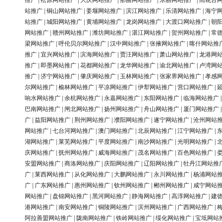
推广
|
松原网站推广
|
大庆网站推广
|
那曲网站推广
|
东丽网站推广
|
雨花台
站推广
|
铜山网站推广
|
姜堰网站推广
|
滨江网站推广
|
乐清网站推广
|
海宁
站推广
|
城阳网站推广
|
黄埔网站推广
|
龙岗网站推广
|
大渡口网站推广
|
朝
网站推广
|
赣州网站推广
|
潍坊网站推广
|
湛江网站推广
|
贺州网站推广
|
常
梁网站推广
|
呼伦贝尔网站推广
|
汉中网站推广
|
张掖网站推广
|
喀什网站推
推广
|
宜兴网站推广
|
滨海网站推广
|
贾汪网站推广
|
萧山网站推广
|
龙港网
推广
|
即墨网站推广
|
花都网站推广
|
龙华网站推广
|
渝北网站推广
|
卢湾网
推广
|
济宁网站推广
|
肇庆网站推广
|
玉林网站推广
|
张家界网站推广
|
孝感
尔网站推广
|
榆林网站推广
|
平凉网站推广
|
伊犁网站推广
|
营口网站推广
|
响水网站推广
|
余杭网站推广
|
永嘉网站推广
|
东阳网站推广
|
临海网站推广
巴南网站推广
|
闸北网站推广
|
扬州网站推广
|
舟山网站推广
|
厦门网站推广
广
|
益阳网站推广
|
荆州网站推广
|
濮阳网站推广
|
遂宁网站推广
|
沧州网站
网站推广
|
七台河网站推广
|
澳门网站推广
|
北辰网站推广
|
江宁网站推广
|
湖网站推广
|
莱芜网站推广
|
平度网站推广
|
南沙网站推广
|
光明网站推广
|
庆网站推广
|
抚州网站推广
|
威海网站推广
|
茂名网站推广
|
百色网站推广
|
安盟网站推广
|
商洛网站推广
|
庆阳网站推广
|
辽阳网站推广
|
牡丹江网站推
广
|
莱西网站推广
|
从化网站推广
|
大鹏网站推广
|
永川网站推广
|
杨浦网站
广
|
广东网站推广
|
惠州网站推广
|
钦州网站推广
|
郴州网站推广
|
咸宁网站
网站推广
|
盘锦网站推广
|
黑河网站推广
|
静海网站推广
|
高淳网站推广
|
建
港网站推广
|
南安网站推广
|
铜陵网站推广
|
滨州网站推广
|
广西网站推广
|
阿拉善盟网站推广
|
陇南网站推广
|
铁岭网站推广
|
绥化网站推广
|
宝坻网站