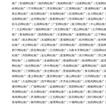
推广
|
宣城网站推广
|
德州网站推广
|
海南网站推广
|
汕尾网站推广
|
北海网
岭网站推广
|
宁河网站推广
|
淳安网站推广
|
江津网站推广
|
青浦网站推广
|
商丘网站推广
|
南充网站推广
|
甘南网站推广
|
武清网站推广
|
合川网站推广
信阳网站推广
|
达州网站推广
|
双桥网站推广
|
菏泽网站推广
|
清远网站推广
驻马店网站推广
|
云南网站推广
|
广安网站推广
|
南川网站推广
|
中山网站推
广
|
大足网站推广
|
揭阳网站推广
|
河北网站推广
|
璧山网站推广
|
云浮网站
推广
|
青海网站推广
|
陕西网站推广
|
甘肃网站推广
|
新疆网站推广
|
辽宁网
站推广
|
南京网站推广
|
东城网站推广
|
黄埔网站推广
|
杭州网站推广
|
泉州
站推广
|
长沙网站推广
|
武汉网站推广
|
郑州网站推广
|
昆明网站推广
|
贵阳
西宁网站推广
|
西安网站推广
|
兰州网站推广
|
乌鲁木齐网站推广
|
沈阳网站
站推广
|
丹阳网站推广
|
金坛网站推广
|
梁溪网站推广
|
崇川网站推广
|
邗江
网站推广
|
上城网站推广
|
余姚网站推广
|
鹿城网站推广
|
南湖网站推广
|
德
网站推广
|
包河网站推广
|
市中网站推广
|
市南网站推广
|
越秀网站推广
|
福
网站推广
|
三明网站推广
|
淮北网站推广
|
景德镇网站推广
|
青岛网站推广
|
靖网站推广
|
遵义网站推广
|
重庆网站推广
|
唐山网站推广
|
大同网站推广
|
站推广
|
大连网站推广
|
四平网站推广
|
齐齐哈尔网站推广
|
日喀则网站推广
通州网站推广
|
广陵网站推广
|
盐都网站推广
|
淮阴网站推广
|
赣榆网站推广
秀洲网站推广
|
长兴网站推广
|
柯桥网站推广
|
金东网站推广
|
衢江网站推广
海珠网站推广
|
罗湖网站推广
|
江北网站推广
|
宣武网站推广
|
闵行网站推广
珠海网站推广
|
柳州网站推广
|
湘潭网站推广
|
十堰网站推广
|
洛阳网站推广