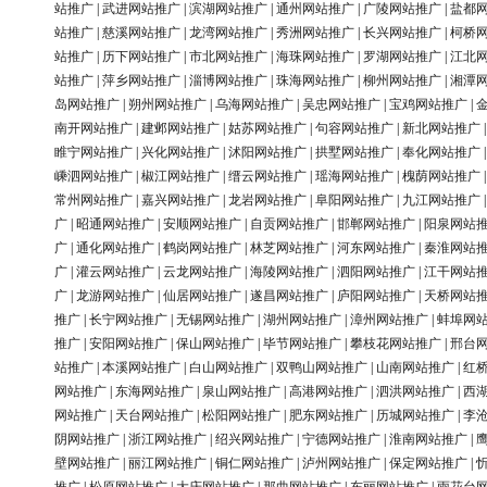
站推广
|
武进网站推广
|
滨湖网站推广
|
通州网站推广
|
广陵网站推广
|
盐都
站推广
|
慈溪网站推广
|
龙湾网站推广
|
秀洲网站推广
|
长兴网站推广
|
柯桥
站推广
|
历下网站推广
|
市北网站推广
|
海珠网站推广
|
罗湖网站推广
|
江北
站推广
|
萍乡网站推广
|
淄博网站推广
|
珠海网站推广
|
柳州网站推广
|
湘潭
岛网站推广
|
朔州网站推广
|
乌海网站推广
|
吴忠网站推广
|
宝鸡网站推广
|
南开网站推广
|
建邺网站推广
|
姑苏网站推广
|
句容网站推广
|
新北网站推广
睢宁网站推广
|
兴化网站推广
|
沭阳网站推广
|
拱墅网站推广
|
奉化网站推广
嵊泗网站推广
|
椒江网站推广
|
缙云网站推广
|
瑶海网站推广
|
槐荫网站推广
常州网站推广
|
嘉兴网站推广
|
龙岩网站推广
|
阜阳网站推广
|
九江网站推广
广
|
昭通网站推广
|
安顺网站推广
|
自贡网站推广
|
邯郸网站推广
|
阳泉网站
广
|
通化网站推广
|
鹤岗网站推广
|
林芝网站推广
|
河东网站推广
|
秦淮网站
广
|
灌云网站推广
|
云龙网站推广
|
海陵网站推广
|
泗阳网站推广
|
江干网站
广
|
龙游网站推广
|
仙居网站推广
|
遂昌网站推广
|
庐阳网站推广
|
天桥网站
推广
|
长宁网站推广
|
无锡网站推广
|
湖州网站推广
|
漳州网站推广
|
蚌埠网
推广
|
安阳网站推广
|
保山网站推广
|
毕节网站推广
|
攀枝花网站推广
|
邢台
站推广
|
本溪网站推广
|
白山网站推广
|
双鸭山网站推广
|
山南网站推广
|
红
网站推广
|
东海网站推广
|
泉山网站推广
|
高港网站推广
|
泗洪网站推广
|
西
网站推广
|
天台网站推广
|
松阳网站推广
|
肥东网站推广
|
历城网站推广
|
李
阴网站推广
|
浙江网站推广
|
绍兴网站推广
|
宁德网站推广
|
淮南网站推广
|
壁网站推广
|
丽江网站推广
|
铜仁网站推广
|
泸州网站推广
|
保定网站推广
|