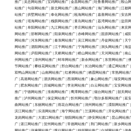
推广
|
吴忠网站推广
|
宝鸡网站推广
|
金昌网站推广
|
吐鲁番网站推广
|
鞍山
站推广
|
句容网站推广
|
新北网站推广
|
惠山网站推广
|
海门网站推广
|
江都
站推广
|
拱墅网站推广
|
奉化网站推广
|
瓯海网站推广
|
嘉善网站推广
|
安吉
站推广
|
瑶海网站推广
|
槐荫网站推广
|
黄岛网站推广
|
荔湾网站推广
|
盐田
站推广
|
阜阳网站推广
|
九江网站推广
|
枣庄网站推广
|
汕头网站推广
|
来宾
网站推广
|
邯郸网站推广
|
阳泉网站推广
|
赤峰网站推广
|
固原网站推广
|
咸
网站推广
|
河东网站推广
|
秦淮网站推广
|
吴江网站推广
|
丹徒网站推广
|
天
网站推广
|
泗阳网站推广
|
江干网站推广
|
宁海网站推广
|
洞头网站推广
|
海
网站推广
|
庐阳网站推广
|
天桥网站推广
|
崂山网站推广
|
天河网站推广
|
南
州网站推广
|
漳州网站推广
|
蚌埠网站推广
|
新余网站推广
|
东营网站推广
|
节网站推广
|
攀枝花网站推广
|
邢台网站推广
|
长治网站推广
|
通辽网站推广
双鸭山网站推广
|
山南网站推广
|
红桥网站推广
|
栖霞网站推广
|
常熟网站推
广
|
高港网站推广
|
泗洪网站推广
|
西湖网站推广
|
象山网站推广
|
瑞安网站
广
|
肥东网站推广
|
历城网站推广
|
李沧网站推广
|
白云网站推广
|
宝安网站
推广
|
宁德网站推广
|
淮南网站推广
|
鹰潭网站推广
|
烟台网站推广
|
韶关网
推广
|
泸州网站推广
|
保定网站推广
|
忻州网站推广
|
鄂尔多斯网站推广
|
延
曲网站推广
|
东丽网站推广
|
雨花台网站推广
|
润州网站推广
|
溧阳网站推广
滨江网站推广
|
乐清网站推广
|
海宁网站推广
|
兰溪网站推广
|
开化网站推广
龙岗网站推广
|
大渡口网站推广
|
朝阳网站推广
|
静安网站推广
|
昆山网站推
广
|
湛江网站推广
|
贺州网站推广
|
常德网站推广
|
荆门网站推广
|
新乡网站
网站推广
|
张掖网站推广
|
喀什网站推广
|
锦州网站推广
|
白城网站推广
|
伊