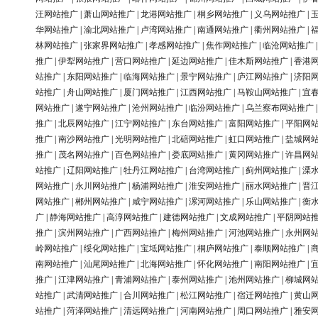
汪网站推广
|
萧山网站推广
|
龙港网站推广
|
桐乡网站推广
|
义乌网站推广
|
华网站推广
|
渝北网站推广
|
卢湾网站推广
|
南通网站推广
|
衢州网站推广
|
林网站推广
|
张家界网站推广
|
孝感网站推广
|
焦作网站推广
|
临沧网站推广
推广
|
伊犁网站推广
|
营口网站推广
|
延边网站推广
|
佳木斯网站推广
|
香港
站推广
|
东阳网站推广
|
临海网站推广
|
景宁网站推广
|
庐江网站推广
|
济阳
站推广
|
舟山网站推广
|
厦门网站推广
|
江西网站推广
|
马鞍山网站推广
|
宜
网站推广
|
遂宁网站推广
|
沧州网站推广
|
临汾网站推广
|
乌兰察布网站推广
推广
|
北辰网站推广
|
江宁网站推广
|
东台网站推广
|
富阳网站推广
|
平阳网
推广
|
南沙网站推广
|
光明网站推广
|
北碚网站推广
|
虹口网站推广
|
盐城网
推广
|
茂名网站推广
|
百色网站推广
|
娄底网站推广
|
黄冈网站推广
|
许昌网
站推广
|
辽阳网站推广
|
牡丹江网站推广
|
台湾网站推广
|
蓟州网站推广
|
溧
网站推广
|
永川网站推广
|
杨浦网站推广
|
淮安网站推广
|
丽水网站推广
|
晋
网站推广
|
郴州网站推广
|
咸宁网站推广
|
漯河网站推广
|
乐山网站推广
|
衡
广
|
静海网站推广
|
高淳网站推广
|
建德网站推广
|
文成网站推广
|
平阴网站
推广
|
滨州网站推广
|
广西网站推广
|
梅州网站推广
|
河池网站推广
|
永州网
岭网站推广
|
绥化网站推广
|
宝坻网站推广
|
桐庐网站推广
|
泰顺网站推广
|
南网站推广
|
汕尾网站推广
|
北海网站推广
|
怀化网站推广
|
南阳网站推广
|
推广
|
江津网站推广
|
青浦网站推广
|
泰州网站推广
|
池州网站推广
|
柳城网
站推广
|
武清网站推广
|
合川网站推广
|
松江网站推广
|
宿迁网站推广
|
黄山
站推广
|
菏泽网站推广
|
清远网站推广
|
河南网站推广
|
周口网站推广
|
雅安