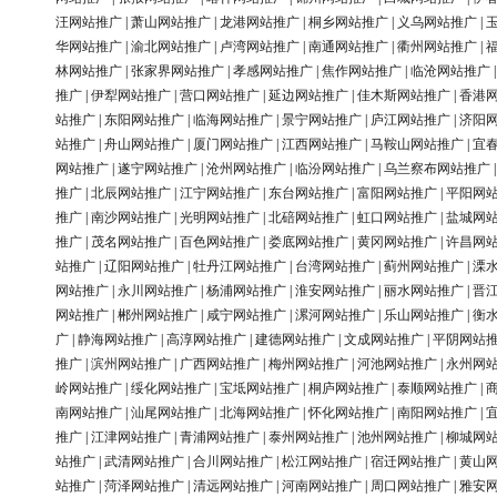
汪网站推广
|
萧山网站推广
|
龙港网站推广
|
桐乡网站推广
|
义乌网站推广
|
华网站推广
|
渝北网站推广
|
卢湾网站推广
|
南通网站推广
|
衢州网站推广
|
林网站推广
|
张家界网站推广
|
孝感网站推广
|
焦作网站推广
|
临沧网站推广
推广
|
伊犁网站推广
|
营口网站推广
|
延边网站推广
|
佳木斯网站推广
|
香港
站推广
|
东阳网站推广
|
临海网站推广
|
景宁网站推广
|
庐江网站推广
|
济阳
站推广
|
舟山网站推广
|
厦门网站推广
|
江西网站推广
|
马鞍山网站推广
|
宜
网站推广
|
遂宁网站推广
|
沧州网站推广
|
临汾网站推广
|
乌兰察布网站推广
推广
|
北辰网站推广
|
江宁网站推广
|
东台网站推广
|
富阳网站推广
|
平阳网
推广
|
南沙网站推广
|
光明网站推广
|
北碚网站推广
|
虹口网站推广
|
盐城网
推广
|
茂名网站推广
|
百色网站推广
|
娄底网站推广
|
黄冈网站推广
|
许昌网
站推广
|
辽阳网站推广
|
牡丹江网站推广
|
台湾网站推广
|
蓟州网站推广
|
溧
网站推广
|
永川网站推广
|
杨浦网站推广
|
淮安网站推广
|
丽水网站推广
|
晋
网站推广
|
郴州网站推广
|
咸宁网站推广
|
漯河网站推广
|
乐山网站推广
|
衡
广
|
静海网站推广
|
高淳网站推广
|
建德网站推广
|
文成网站推广
|
平阴网站
推广
|
滨州网站推广
|
广西网站推广
|
梅州网站推广
|
河池网站推广
|
永州网
岭网站推广
|
绥化网站推广
|
宝坻网站推广
|
桐庐网站推广
|
泰顺网站推广
|
南网站推广
|
汕尾网站推广
|
北海网站推广
|
怀化网站推广
|
南阳网站推广
|
推广
|
江津网站推广
|
青浦网站推广
|
泰州网站推广
|
池州网站推广
|
柳城网
站推广
|
武清网站推广
|
合川网站推广
|
松江网站推广
|
宿迁网站推广
|
黄山
站推广
|
菏泽网站推广
|
清远网站推广
|
河南网站推广
|
周口网站推广
|
雅安