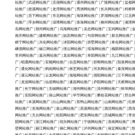
站推广
|
武进网站推广
|
滨湖网站推广
|
通州网站推广
|
广陵网站推广
|
盐都
站推广
|
慈溪网站推广
|
龙湾网站推广
|
秀洲网站推广
|
长兴网站推广
|
柯桥
站推广
|
历下网站推广
|
市北网站推广
|
海珠网站推广
|
罗湖网站推广
|
江北
站推广
|
萍乡网站推广
|
淄博网站推广
|
珠海网站推广
|
柳州网站推广
|
湘潭
岛网站推广
|
朔州网站推广
|
乌海网站推广
|
吴忠网站推广
|
宝鸡网站推广
|
南开网站推广
|
建邺网站推广
|
姑苏网站推广
|
句容网站推广
|
新北网站推广
睢宁网站推广
|
兴化网站推广
|
沭阳网站推广
|
拱墅网站推广
|
奉化网站推广
嵊泗网站推广
|
椒江网站推广
|
缙云网站推广
|
瑶海网站推广
|
槐荫网站推广
常州网站推广
|
嘉兴网站推广
|
龙岩网站推广
|
阜阳网站推广
|
九江网站推广
广
|
昭通网站推广
|
安顺网站推广
|
自贡网站推广
|
邯郸网站推广
|
阳泉网站
广
|
通化网站推广
|
鹤岗网站推广
|
林芝网站推广
|
河东网站推广
|
秦淮网站
广
|
灌云网站推广
|
云龙网站推广
|
海陵网站推广
|
泗阳网站推广
|
江干网站
广
|
龙游网站推广
|
仙居网站推广
|
遂昌网站推广
|
庐阳网站推广
|
天桥网站
推广
|
长宁网站推广
|
无锡网站推广
|
湖州网站推广
|
漳州网站推广
|
蚌埠网
推广
|
安阳网站推广
|
保山网站推广
|
毕节网站推广
|
攀枝花网站推广
|
邢台
站推广
|
本溪网站推广
|
白山网站推广
|
双鸭山网站推广
|
山南网站推广
|
红
网站推广
|
东海网站推广
|
泉山网站推广
|
高港网站推广
|
泗洪网站推广
|
西
网站推广
|
天台网站推广
|
松阳网站推广
|
肥东网站推广
|
历城网站推广
|
李
阴网站推广
|
浙江网站推广
|
绍兴网站推广
|
宁德网站推广
|
淮南网站推广
|
壁网站推广
|
丽江网站推广
|
铜仁网站推广
|
泸州网站推广
|
保定网站推广
|