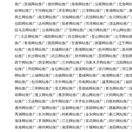
推广
|
宣城网站推广
|
德州网站推广
|
海南网站推广
|
汕尾网站推广
|
北海网
岭网站推广
|
宁河网站推广
|
淳安网站推广
|
江津网站推广
|
青浦网站推广
|
商丘网站推广
|
南充网站推广
|
甘南网站推广
|
武清网站推广
|
合川网站推广
信阳网站推广
|
达州网站推广
|
双桥网站推广
|
菏泽网站推广
|
清远网站推广
驻马店网站推广
|
云南网站推广
|
广安网站推广
|
南川网站推广
|
中山网站推
广
|
大足网站推广
|
揭阳网站推广
|
河北网站推广
|
璧山网站推广
|
云浮网站
推广
|
青海网站推广
|
陕西网站推广
|
甘肃网站推广
|
新疆网站推广
|
辽宁网
站推广
|
南京网站推广
|
东城网站推广
|
黄埔网站推广
|
杭州网站推广
|
泉州
站推广
|
长沙网站推广
|
武汉网站推广
|
郑州网站推广
|
昆明网站推广
|
贵阳
西宁网站推广
|
西安网站推广
|
兰州网站推广
|
乌鲁木齐网站推广
|
沈阳网站
站推广
|
丹阳网站推广
|
金坛网站推广
|
梁溪网站推广
|
崇川网站推广
|
邗江
网站推广
|
上城网站推广
|
余姚网站推广
|
鹿城网站推广
|
南湖网站推广
|
德
网站推广
|
包河网站推广
|
市中网站推广
|
市南网站推广
|
越秀网站推广
|
福
网站推广
|
三明网站推广
|
淮北网站推广
|
景德镇网站推广
|
青岛网站推广
|
靖网站推广
|
遵义网站推广
|
重庆网站推广
|
唐山网站推广
|
大同网站推广
|
站推广
|
大连网站推广
|
四平网站推广
|
齐齐哈尔网站推广
|
日喀则网站推广
通州网站推广
|
广陵网站推广
|
盐都网站推广
|
淮阴网站推广
|
赣榆网站推广
秀洲网站推广
|
长兴网站推广
|
柯桥网站推广
|
金东网站推广
|
衢江网站推广
海珠网站推广
|
罗湖网站推广
|
江北网站推广
|
宣武网站推广
|
闵行网站推广
珠海网站推广
|
柳州网站推广
|
湘潭网站推广
|
十堰网站推广
|
洛阳网站推广