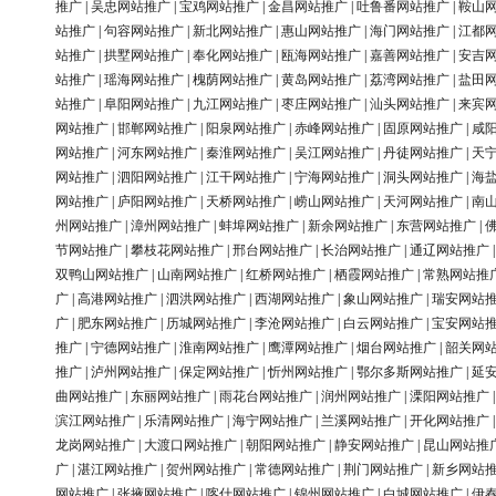
推广
|
吴忠网站推广
|
宝鸡网站推广
|
金昌网站推广
|
吐鲁番网站推广
|
鞍山
站推广
|
句容网站推广
|
新北网站推广
|
惠山网站推广
|
海门网站推广
|
江都
站推广
|
拱墅网站推广
|
奉化网站推广
|
瓯海网站推广
|
嘉善网站推广
|
安吉
站推广
|
瑶海网站推广
|
槐荫网站推广
|
黄岛网站推广
|
荔湾网站推广
|
盐田
站推广
|
阜阳网站推广
|
九江网站推广
|
枣庄网站推广
|
汕头网站推广
|
来宾
网站推广
|
邯郸网站推广
|
阳泉网站推广
|
赤峰网站推广
|
固原网站推广
|
咸
网站推广
|
河东网站推广
|
秦淮网站推广
|
吴江网站推广
|
丹徒网站推广
|
天
网站推广
|
泗阳网站推广
|
江干网站推广
|
宁海网站推广
|
洞头网站推广
|
海
网站推广
|
庐阳网站推广
|
天桥网站推广
|
崂山网站推广
|
天河网站推广
|
南
州网站推广
|
漳州网站推广
|
蚌埠网站推广
|
新余网站推广
|
东营网站推广
|
节网站推广
|
攀枝花网站推广
|
邢台网站推广
|
长治网站推广
|
通辽网站推广
双鸭山网站推广
|
山南网站推广
|
红桥网站推广
|
栖霞网站推广
|
常熟网站推
广
|
高港网站推广
|
泗洪网站推广
|
西湖网站推广
|
象山网站推广
|
瑞安网站
广
|
肥东网站推广
|
历城网站推广
|
李沧网站推广
|
白云网站推广
|
宝安网站
推广
|
宁德网站推广
|
淮南网站推广
|
鹰潭网站推广
|
烟台网站推广
|
韶关网
推广
|
泸州网站推广
|
保定网站推广
|
忻州网站推广
|
鄂尔多斯网站推广
|
延
曲网站推广
|
东丽网站推广
|
雨花台网站推广
|
润州网站推广
|
溧阳网站推广
滨江网站推广
|
乐清网站推广
|
海宁网站推广
|
兰溪网站推广
|
开化网站推广
龙岗网站推广
|
大渡口网站推广
|
朝阳网站推广
|
静安网站推广
|
昆山网站推
广
|
湛江网站推广
|
贺州网站推广
|
常德网站推广
|
荆门网站推广
|
新乡网站
网站推广
|
张掖网站推广
|
喀什网站推广
|
锦州网站推广
|
白城网站推广
|
伊