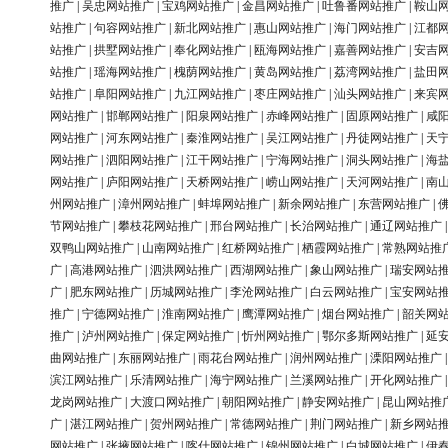
推广
|
吴忠网站推广
|
宝鸡网站推广
|
金昌网站推广
|
吐鲁番网站推广
|
鞍山
站推广
|
句容网站推广
|
新北网站推广
|
惠山网站推广
|
海门网站推广
|
江都
站推广
|
拱墅网站推广
|
奉化网站推广
|
瓯海网站推广
|
嘉善网站推广
|
安吉
站推广
|
瑶海网站推广
|
槐荫网站推广
|
黄岛网站推广
|
荔湾网站推广
|
盐田
站推广
|
阜阳网站推广
|
九江网站推广
|
枣庄网站推广
|
汕头网站推广
|
来宾
网站推广
|
邯郸网站推广
|
阳泉网站推广
|
赤峰网站推广
|
固原网站推广
|
咸
网站推广
|
河东网站推广
|
秦淮网站推广
|
吴江网站推广
|
丹徒网站推广
|
天
网站推广
|
泗阳网站推广
|
江干网站推广
|
宁海网站推广
|
洞头网站推广
|
海
网站推广
|
庐阳网站推广
|
天桥网站推广
|
崂山网站推广
|
天河网站推广
|
南
州网站推广
|
漳州网站推广
|
蚌埠网站推广
|
新余网站推广
|
东营网站推广
|
节网站推广
|
攀枝花网站推广
|
邢台网站推广
|
长治网站推广
|
通辽网站推广
双鸭山网站推广
|
山南网站推广
|
红桥网站推广
|
栖霞网站推广
|
常熟网站推
广
|
高港网站推广
|
泗洪网站推广
|
西湖网站推广
|
象山网站推广
|
瑞安网站
广
|
肥东网站推广
|
历城网站推广
|
李沧网站推广
|
白云网站推广
|
宝安网站
推广
|
宁德网站推广
|
淮南网站推广
|
鹰潭网站推广
|
烟台网站推广
|
韶关网
推广
|
泸州网站推广
|
保定网站推广
|
忻州网站推广
|
鄂尔多斯网站推广
|
延
曲网站推广
|
东丽网站推广
|
雨花台网站推广
|
润州网站推广
|
溧阳网站推广
滨江网站推广
|
乐清网站推广
|
海宁网站推广
|
兰溪网站推广
|
开化网站推广
龙岗网站推广
|
大渡口网站推广
|
朝阳网站推广
|
静安网站推广
|
昆山网站推
广
|
湛江网站推广
|
贺州网站推广
|
常德网站推广
|
荆门网站推广
|
新乡网站
网站推广
|
张掖网站推广
|
喀什网站推广
|
锦州网站推广
|
白城网站推广
|
伊