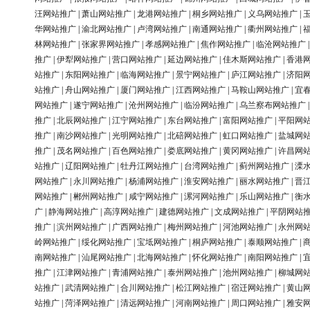
汪网站推广
|
萧山网站推广
|
龙港网站推广
|
桐乡网站推广
|
义乌网站推广
|
华网站推广
|
渝北网站推广
|
卢湾网站推广
|
南通网站推广
|
衢州网站推广
|
林网站推广
|
张家界网站推广
|
孝感网站推广
|
焦作网站推广
|
临沧网站推广
推广
|
伊犁网站推广
|
营口网站推广
|
延边网站推广
|
佳木斯网站推广
|
香港
站推广
|
东阳网站推广
|
临海网站推广
|
景宁网站推广
|
庐江网站推广
|
济阳
站推广
|
舟山网站推广
|
厦门网站推广
|
江西网站推广
|
马鞍山网站推广
|
宜
网站推广
|
遂宁网站推广
|
沧州网站推广
|
临汾网站推广
|
乌兰察布网站推广
推广
|
北辰网站推广
|
江宁网站推广
|
东台网站推广
|
富阳网站推广
|
平阳网
推广
|
南沙网站推广
|
光明网站推广
|
北碚网站推广
|
虹口网站推广
|
盐城网
推广
|
茂名网站推广
|
百色网站推广
|
娄底网站推广
|
黄冈网站推广
|
许昌网
站推广
|
辽阳网站推广
|
牡丹江网站推广
|
台湾网站推广
|
蓟州网站推广
|
溧
网站推广
|
永川网站推广
|
杨浦网站推广
|
淮安网站推广
|
丽水网站推广
|
晋
网站推广
|
郴州网站推广
|
咸宁网站推广
|
漯河网站推广
|
乐山网站推广
|
衡
广
|
静海网站推广
|
高淳网站推广
|
建德网站推广
|
文成网站推广
|
平阴网站
推广
|
滨州网站推广
|
广西网站推广
|
梅州网站推广
|
河池网站推广
|
永州网
岭网站推广
|
绥化网站推广
|
宝坻网站推广
|
桐庐网站推广
|
泰顺网站推广
|
南网站推广
|
汕尾网站推广
|
北海网站推广
|
怀化网站推广
|
南阳网站推广
|
推广
|
江津网站推广
|
青浦网站推广
|
泰州网站推广
|
池州网站推广
|
柳城网
站推广
|
武清网站推广
|
合川网站推广
|
松江网站推广
|
宿迁网站推广
|
黄山
站推广
|
菏泽网站推广
|
清远网站推广
|
河南网站推广
|
周口网站推广
|
雅安