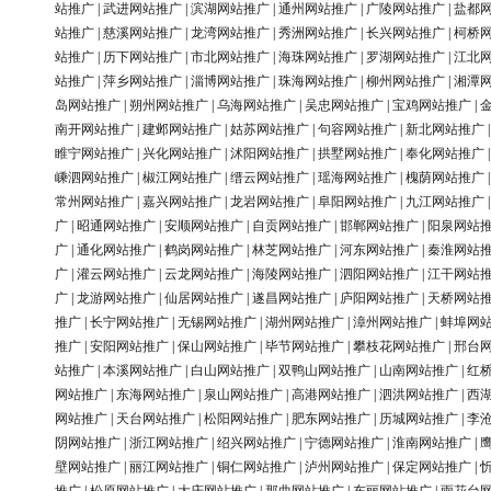
站推广
|
武进网站推广
|
滨湖网站推广
|
通州网站推广
|
广陵网站推广
|
盐都
站推广
|
慈溪网站推广
|
龙湾网站推广
|
秀洲网站推广
|
长兴网站推广
|
柯桥
站推广
|
历下网站推广
|
市北网站推广
|
海珠网站推广
|
罗湖网站推广
|
江北
站推广
|
萍乡网站推广
|
淄博网站推广
|
珠海网站推广
|
柳州网站推广
|
湘潭
岛网站推广
|
朔州网站推广
|
乌海网站推广
|
吴忠网站推广
|
宝鸡网站推广
|
南开网站推广
|
建邺网站推广
|
姑苏网站推广
|
句容网站推广
|
新北网站推广
睢宁网站推广
|
兴化网站推广
|
沭阳网站推广
|
拱墅网站推广
|
奉化网站推广
嵊泗网站推广
|
椒江网站推广
|
缙云网站推广
|
瑶海网站推广
|
槐荫网站推广
常州网站推广
|
嘉兴网站推广
|
龙岩网站推广
|
阜阳网站推广
|
九江网站推广
广
|
昭通网站推广
|
安顺网站推广
|
自贡网站推广
|
邯郸网站推广
|
阳泉网站
广
|
通化网站推广
|
鹤岗网站推广
|
林芝网站推广
|
河东网站推广
|
秦淮网站
广
|
灌云网站推广
|
云龙网站推广
|
海陵网站推广
|
泗阳网站推广
|
江干网站
广
|
龙游网站推广
|
仙居网站推广
|
遂昌网站推广
|
庐阳网站推广
|
天桥网站
推广
|
长宁网站推广
|
无锡网站推广
|
湖州网站推广
|
漳州网站推广
|
蚌埠网
推广
|
安阳网站推广
|
保山网站推广
|
毕节网站推广
|
攀枝花网站推广
|
邢台
站推广
|
本溪网站推广
|
白山网站推广
|
双鸭山网站推广
|
山南网站推广
|
红
网站推广
|
东海网站推广
|
泉山网站推广
|
高港网站推广
|
泗洪网站推广
|
西
网站推广
|
天台网站推广
|
松阳网站推广
|
肥东网站推广
|
历城网站推广
|
李
阴网站推广
|
浙江网站推广
|
绍兴网站推广
|
宁德网站推广
|
淮南网站推广
|
壁网站推广
|
丽江网站推广
|
铜仁网站推广
|
泸州网站推广
|
保定网站推广
|