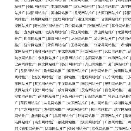
推广
|
松原网站推广
|
大庆网站推广
|
那曲网站推广
|
东丽网站推广
|
雨花台
站推广
|
铜山网站推广
|
姜堰网站推广
|
滨江网站推广
|
乐清网站推广
|
海宁
站推广
|
城阳网站推广
|
黄埔网站推广
|
龙岗网站推广
|
大渡口网站推广
|
朝
网站推广
|
赣州网站推广
|
潍坊网站推广
|
湛江网站推广
|
贺州网站推广
|
常
梁网站推广
|
呼伦贝尔网站推广
|
汉中网站推广
|
张掖网站推广
|
喀什网站推
推广
|
宜兴网站推广
|
滨海网站推广
|
贾汪网站推广
|
萧山网站推广
|
龙港网
推广
|
即墨网站推广
|
花都网站推广
|
龙华网站推广
|
渝北网站推广
|
卢湾网
推广
|
济宁网站推广
|
肇庆网站推广
|
玉林网站推广
|
张家界网站推广
|
孝感
尔网站推广
|
榆林网站推广
|
平凉网站推广
|
伊犁网站推广
|
营口网站推广
|
响水网站推广
|
余杭网站推广
|
永嘉网站推广
|
东阳网站推广
|
临海网站推广
巴南网站推广
|
闸北网站推广
|
扬州网站推广
|
舟山网站推广
|
厦门网站推广
广
|
益阳网站推广
|
荆州网站推广
|
濮阳网站推广
|
遂宁网站推广
|
沧州网站
网站推广
|
七台河网站推广
|
澳门网站推广
|
北辰网站推广
|
江宁网站推广
|
湖网站推广
|
莱芜网站推广
|
平度网站推广
|
南沙网站推广
|
光明网站推广
|
庆网站推广
|
抚州网站推广
|
威海网站推广
|
茂名网站推广
|
百色网站推广
|
安盟网站推广
|
商洛网站推广
|
庆阳网站推广
|
辽阳网站推广
|
牡丹江网站推
广
|
莱西网站推广
|
从化网站推广
|
大鹏网站推广
|
永川网站推广
|
杨浦网站
广
|
广东网站推广
|
惠州网站推广
|
钦州网站推广
|
郴州网站推广
|
咸宁网站
网站推广
|
盘锦网站推广
|
黑河网站推广
|
静海网站推广
|
高淳网站推广
|
建
港网站推广
|
南安网站推广
|
铜陵网站推广
|
滨州网站推广
|
广西网站推广
|
阿拉善盟网站推广
|
陇南网站推广
|
铁岭网站推广
|
绥化网站推广
|
宝坻网站