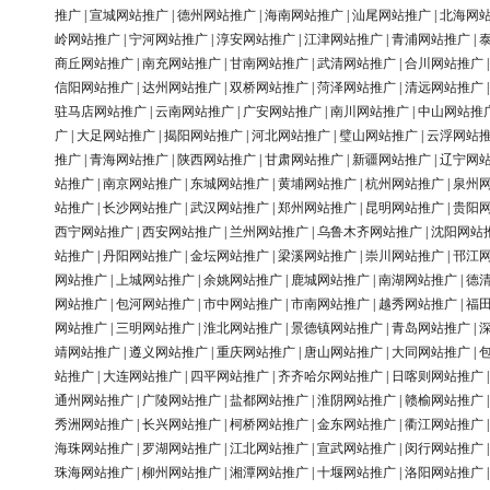
推广
|
宣城网站推广
|
德州网站推广
|
海南网站推广
|
汕尾网站推广
|
北海网
岭网站推广
|
宁河网站推广
|
淳安网站推广
|
江津网站推广
|
青浦网站推广
|
商丘网站推广
|
南充网站推广
|
甘南网站推广
|
武清网站推广
|
合川网站推广
信阳网站推广
|
达州网站推广
|
双桥网站推广
|
菏泽网站推广
|
清远网站推广
驻马店网站推广
|
云南网站推广
|
广安网站推广
|
南川网站推广
|
中山网站推
广
|
大足网站推广
|
揭阳网站推广
|
河北网站推广
|
璧山网站推广
|
云浮网站
推广
|
青海网站推广
|
陕西网站推广
|
甘肃网站推广
|
新疆网站推广
|
辽宁网
站推广
|
南京网站推广
|
东城网站推广
|
黄埔网站推广
|
杭州网站推广
|
泉州
站推广
|
长沙网站推广
|
武汉网站推广
|
郑州网站推广
|
昆明网站推广
|
贵阳
西宁网站推广
|
西安网站推广
|
兰州网站推广
|
乌鲁木齐网站推广
|
沈阳网站
站推广
|
丹阳网站推广
|
金坛网站推广
|
梁溪网站推广
|
崇川网站推广
|
邗江
网站推广
|
上城网站推广
|
余姚网站推广
|
鹿城网站推广
|
南湖网站推广
|
德
网站推广
|
包河网站推广
|
市中网站推广
|
市南网站推广
|
越秀网站推广
|
福
网站推广
|
三明网站推广
|
淮北网站推广
|
景德镇网站推广
|
青岛网站推广
|
靖网站推广
|
遵义网站推广
|
重庆网站推广
|
唐山网站推广
|
大同网站推广
|
站推广
|
大连网站推广
|
四平网站推广
|
齐齐哈尔网站推广
|
日喀则网站推广
通州网站推广
|
广陵网站推广
|
盐都网站推广
|
淮阴网站推广
|
赣榆网站推广
秀洲网站推广
|
长兴网站推广
|
柯桥网站推广
|
金东网站推广
|
衢江网站推广
海珠网站推广
|
罗湖网站推广
|
江北网站推广
|
宣武网站推广
|
闵行网站推广
珠海网站推广
|
柳州网站推广
|
湘潭网站推广
|
十堰网站推广
|
洛阳网站推广