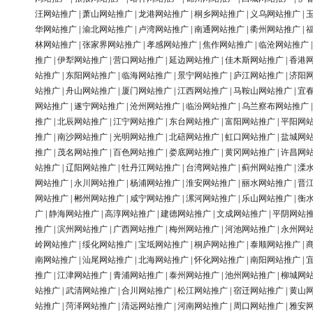
汪网站推广
|
萧山网站推广
|
龙港网站推广
|
桐乡网站推广
|
义乌网站推广
|
华网站推广
|
渝北网站推广
|
卢湾网站推广
|
南通网站推广
|
衢州网站推广
|
林网站推广
|
张家界网站推广
|
孝感网站推广
|
焦作网站推广
|
临沧网站推广
推广
|
伊犁网站推广
|
营口网站推广
|
延边网站推广
|
佳木斯网站推广
|
香港
站推广
|
东阳网站推广
|
临海网站推广
|
景宁网站推广
|
庐江网站推广
|
济阳
站推广
|
舟山网站推广
|
厦门网站推广
|
江西网站推广
|
马鞍山网站推广
|
宜
网站推广
|
遂宁网站推广
|
沧州网站推广
|
临汾网站推广
|
乌兰察布网站推广
推广
|
北辰网站推广
|
江宁网站推广
|
东台网站推广
|
富阳网站推广
|
平阳网
推广
|
南沙网站推广
|
光明网站推广
|
北碚网站推广
|
虹口网站推广
|
盐城网
推广
|
茂名网站推广
|
百色网站推广
|
娄底网站推广
|
黄冈网站推广
|
许昌网
站推广
|
辽阳网站推广
|
牡丹江网站推广
|
台湾网站推广
|
蓟州网站推广
|
溧
网站推广
|
永川网站推广
|
杨浦网站推广
|
淮安网站推广
|
丽水网站推广
|
晋
网站推广
|
郴州网站推广
|
咸宁网站推广
|
漯河网站推广
|
乐山网站推广
|
衡
广
|
静海网站推广
|
高淳网站推广
|
建德网站推广
|
文成网站推广
|
平阴网站
推广
|
滨州网站推广
|
广西网站推广
|
梅州网站推广
|
河池网站推广
|
永州网
岭网站推广
|
绥化网站推广
|
宝坻网站推广
|
桐庐网站推广
|
泰顺网站推广
|
南网站推广
|
汕尾网站推广
|
北海网站推广
|
怀化网站推广
|
南阳网站推广
|
推广
|
江津网站推广
|
青浦网站推广
|
泰州网站推广
|
池州网站推广
|
柳城网
站推广
|
武清网站推广
|
合川网站推广
|
松江网站推广
|
宿迁网站推广
|
黄山
站推广
|
菏泽网站推广
|
清远网站推广
|
河南网站推广
|
周口网站推广
|
雅安