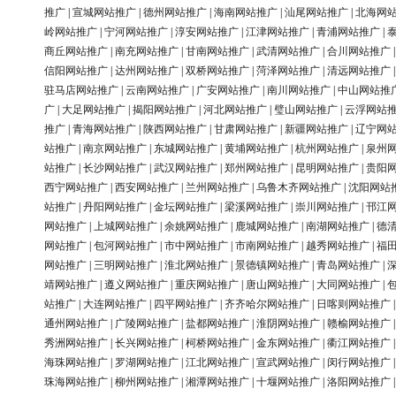
推广
|
宣城网站推广
|
德州网站推广
|
海南网站推广
|
汕尾网站推广
|
北海网
岭网站推广
|
宁河网站推广
|
淳安网站推广
|
江津网站推广
|
青浦网站推广
|
商丘网站推广
|
南充网站推广
|
甘南网站推广
|
武清网站推广
|
合川网站推广
信阳网站推广
|
达州网站推广
|
双桥网站推广
|
菏泽网站推广
|
清远网站推广
驻马店网站推广
|
云南网站推广
|
广安网站推广
|
南川网站推广
|
中山网站推
广
|
大足网站推广
|
揭阳网站推广
|
河北网站推广
|
璧山网站推广
|
云浮网站
推广
|
青海网站推广
|
陕西网站推广
|
甘肃网站推广
|
新疆网站推广
|
辽宁网
站推广
|
南京网站推广
|
东城网站推广
|
黄埔网站推广
|
杭州网站推广
|
泉州
站推广
|
长沙网站推广
|
武汉网站推广
|
郑州网站推广
|
昆明网站推广
|
贵阳
西宁网站推广
|
西安网站推广
|
兰州网站推广
|
乌鲁木齐网站推广
|
沈阳网站
站推广
|
丹阳网站推广
|
金坛网站推广
|
梁溪网站推广
|
崇川网站推广
|
邗江
网站推广
|
上城网站推广
|
余姚网站推广
|
鹿城网站推广
|
南湖网站推广
|
德
网站推广
|
包河网站推广
|
市中网站推广
|
市南网站推广
|
越秀网站推广
|
福
网站推广
|
三明网站推广
|
淮北网站推广
|
景德镇网站推广
|
青岛网站推广
|
靖网站推广
|
遵义网站推广
|
重庆网站推广
|
唐山网站推广
|
大同网站推广
|
站推广
|
大连网站推广
|
四平网站推广
|
齐齐哈尔网站推广
|
日喀则网站推广
通州网站推广
|
广陵网站推广
|
盐都网站推广
|
淮阴网站推广
|
赣榆网站推广
秀洲网站推广
|
长兴网站推广
|
柯桥网站推广
|
金东网站推广
|
衢江网站推广
海珠网站推广
|
罗湖网站推广
|
江北网站推广
|
宣武网站推广
|
闵行网站推广
珠海网站推广
|
柳州网站推广
|
湘潭网站推广
|
十堰网站推广
|
洛阳网站推广