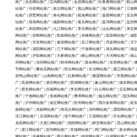
推广
|
吴忠网站推广
|
宝鸡网站推广
|
金昌网站推广
|
吐鲁番网站推广
|
鞍山
站推广
|
句容网站推广
|
新北网站推广
|
惠山网站推广
|
海门网站推广
|
江都
站推广
|
拱墅网站推广
|
奉化网站推广
|
瓯海网站推广
|
嘉善网站推广
|
安吉
站推广
|
瑶海网站推广
|
槐荫网站推广
|
黄岛网站推广
|
荔湾网站推广
|
盐田
站推广
|
阜阳网站推广
|
九江网站推广
|
枣庄网站推广
|
汕头网站推广
|
来宾
网站推广
|
邯郸网站推广
|
阳泉网站推广
|
赤峰网站推广
|
固原网站推广
|
咸
网站推广
|
河东网站推广
|
秦淮网站推广
|
吴江网站推广
|
丹徒网站推广
|
天
网站推广
|
泗阳网站推广
|
江干网站推广
|
宁海网站推广
|
洞头网站推广
|
海
网站推广
|
庐阳网站推广
|
天桥网站推广
|
崂山网站推广
|
天河网站推广
|
南
州网站推广
|
漳州网站推广
|
蚌埠网站推广
|
新余网站推广
|
东营网站推广
|
节网站推广
|
攀枝花网站推广
|
邢台网站推广
|
长治网站推广
|
通辽网站推广
双鸭山网站推广
|
山南网站推广
|
红桥网站推广
|
栖霞网站推广
|
常熟网站推
广
|
高港网站推广
|
泗洪网站推广
|
西湖网站推广
|
象山网站推广
|
瑞安网站
广
|
肥东网站推广
|
历城网站推广
|
李沧网站推广
|
白云网站推广
|
宝安网站
推广
|
宁德网站推广
|
淮南网站推广
|
鹰潭网站推广
|
烟台网站推广
|
韶关网
推广
|
泸州网站推广
|
保定网站推广
|
忻州网站推广
|
鄂尔多斯网站推广
|
延
曲网站推广
|
东丽网站推广
|
雨花台网站推广
|
润州网站推广
|
溧阳网站推广
滨江网站推广
|
乐清网站推广
|
海宁网站推广
|
兰溪网站推广
|
开化网站推广
龙岗网站推广
|
大渡口网站推广
|
朝阳网站推广
|
静安网站推广
|
昆山网站推
广
|
湛江网站推广
|
贺州网站推广
|
常德网站推广
|
荆门网站推广
|
新乡网站
网站推广
|
张掖网站推广
|
喀什网站推广
|
锦州网站推广
|
白城网站推广
|
伊