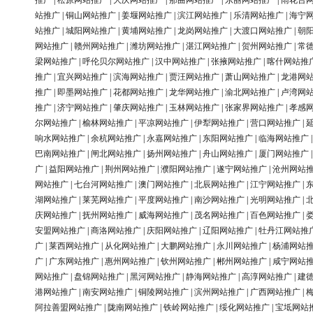
推广
|
松原网站推广
|
大庆网站推广
|
那曲网站推广
|
东丽网站推广
|
雨花台
站推广
|
铜山网站推广
|
姜堰网站推广
|
滨江网站推广
|
乐清网站推广
|
海宁
站推广
|
城阳网站推广
|
黄埔网站推广
|
龙岗网站推广
|
大渡口网站推广
|
朝
网站推广
|
赣州网站推广
|
潍坊网站推广
|
湛江网站推广
|
贺州网站推广
|
常
梁网站推广
|
呼伦贝尔网站推广
|
汉中网站推广
|
张掖网站推广
|
喀什网站推
推广
|
宜兴网站推广
|
滨海网站推广
|
贾汪网站推广
|
萧山网站推广
|
龙港网
推广
|
即墨网站推广
|
花都网站推广
|
龙华网站推广
|
渝北网站推广
|
卢湾网
推广
|
济宁网站推广
|
肇庆网站推广
|
玉林网站推广
|
张家界网站推广
|
孝感
尔网站推广
|
榆林网站推广
|
平凉网站推广
|
伊犁网站推广
|
营口网站推广
|
响水网站推广
|
余杭网站推广
|
永嘉网站推广
|
东阳网站推广
|
临海网站推广
巴南网站推广
|
闸北网站推广
|
扬州网站推广
|
舟山网站推广
|
厦门网站推广
广
|
益阳网站推广
|
荆州网站推广
|
濮阳网站推广
|
遂宁网站推广
|
沧州网站
网站推广
|
七台河网站推广
|
澳门网站推广
|
北辰网站推广
|
江宁网站推广
|
湖网站推广
|
莱芜网站推广
|
平度网站推广
|
南沙网站推广
|
光明网站推广
|
庆网站推广
|
抚州网站推广
|
威海网站推广
|
茂名网站推广
|
百色网站推广
|
安盟网站推广
|
商洛网站推广
|
庆阳网站推广
|
辽阳网站推广
|
牡丹江网站推
广
|
莱西网站推广
|
从化网站推广
|
大鹏网站推广
|
永川网站推广
|
杨浦网站
广
|
广东网站推广
|
惠州网站推广
|
钦州网站推广
|
郴州网站推广
|
咸宁网站
网站推广
|
盘锦网站推广
|
黑河网站推广
|
静海网站推广
|
高淳网站推广
|
建
港网站推广
|
南安网站推广
|
铜陵网站推广
|
滨州网站推广
|
广西网站推广
|
阿拉善盟网站推广
|
陇南网站推广
|
铁岭网站推广
|
绥化网站推广
|
宝坻网站