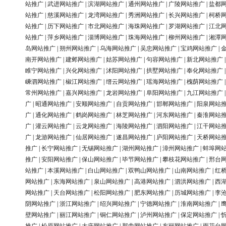
站推广
|
武进网站推广
|
滨湖网站推广
|
通州网站推广
|
广陵网站推广
|
盐都
站推广
|
慈溪网站推广
|
龙湾网站推广
|
秀洲网站推广
|
长兴网站推广
|
柯桥
站推广
|
历下网站推广
|
市北网站推广
|
海珠网站推广
|
罗湖网站推广
|
江北
站推广
|
萍乡网站推广
|
淄博网站推广
|
珠海网站推广
|
柳州网站推广
|
湘潭
岛网站推广
|
朔州网站推广
|
乌海网站推广
|
吴忠网站推广
|
宝鸡网站推广
|
南开网站推广
|
建邺网站推广
|
姑苏网站推广
|
句容网站推广
|
新北网站推广
睢宁网站推广
|
兴化网站推广
|
沭阳网站推广
|
拱墅网站推广
|
奉化网站推广
嵊泗网站推广
|
椒江网站推广
|
缙云网站推广
|
瑶海网站推广
|
槐荫网站推广
常州网站推广
|
嘉兴网站推广
|
龙岩网站推广
|
阜阳网站推广
|
九江网站推广
广
|
昭通网站推广
|
安顺网站推广
|
自贡网站推广
|
邯郸网站推广
|
阳泉网站
广
|
通化网站推广
|
鹤岗网站推广
|
林芝网站推广
|
河东网站推广
|
秦淮网站
广
|
灌云网站推广
|
云龙网站推广
|
海陵网站推广
|
泗阳网站推广
|
江干网站
广
|
龙游网站推广
|
仙居网站推广
|
遂昌网站推广
|
庐阳网站推广
|
天桥网站
推广
|
长宁网站推广
|
无锡网站推广
|
湖州网站推广
|
漳州网站推广
|
蚌埠网
推广
|
安阳网站推广
|
保山网站推广
|
毕节网站推广
|
攀枝花网站推广
|
邢台
站推广
|
本溪网站推广
|
白山网站推广
|
双鸭山网站推广
|
山南网站推广
|
红
网站推广
|
东海网站推广
|
泉山网站推广
|
高港网站推广
|
泗洪网站推广
|
西
网站推广
|
天台网站推广
|
松阳网站推广
|
肥东网站推广
|
历城网站推广
|
李
阴网站推广
|
浙江网站推广
|
绍兴网站推广
|
宁德网站推广
|
淮南网站推广
|
壁网站推广
|
丽江网站推广
|
铜仁网站推广
|
泸州网站推广
|
保定网站推广
|