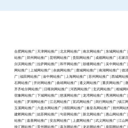
合肥网站推广
|
天津网站推广
|
北京网站推广
|
南京网站推广
|
东城网站推广
站推广
|
郑州网站推广
|
昆明网站推广
|
贵阳网站推广
|
成都网站推广
|
石家
尔滨网站推广
|
拉萨网站推广
|
和平网站推广
|
鼓楼网站推广
|
吴中网站推广
网站推广
|
上城网站推广
|
余姚网站推广
|
鹿城网站推广
|
南湖网站推广
|
德
广
|
福田网站推广
|
渝中网站推广
|
上海网站推广
|
苏州网站推广
|
西城网站
石网站推广
|
开封网站推广
|
曲靖网站推广
|
遵义网站推广
|
重庆网站推广
|
齐齐哈尔网站推广
|
日喀则网站推广
|
河西网站推广
|
玄武网站推广
|
相城网
宿豫网站推广
|
下城网站推广
|
慈溪网站推广
|
龙湾网站推广
|
秀洲网站推广
站推广
|
罗湖网站推广
|
江北网站推广
|
宣武网站推广
|
闵行网站推广
|
镇江
玉溪网站推广
|
六盘水网站推广
|
绵阳网站推广
|
秦皇岛网站推广
|
朔州网站
建邺网站推广
|
姑苏网站推广
|
句容网站推广
|
新北网站推广
|
惠山网站推广
站推广
|
嘉善网站推广
|
安吉网站推广
|
上虞网站推广
|
武义网站推广
|
江山
徐汇网站推广
|
常州网站推广
|
嘉兴网站推广
|
龙岩网站推广
|
阜阳网站推广