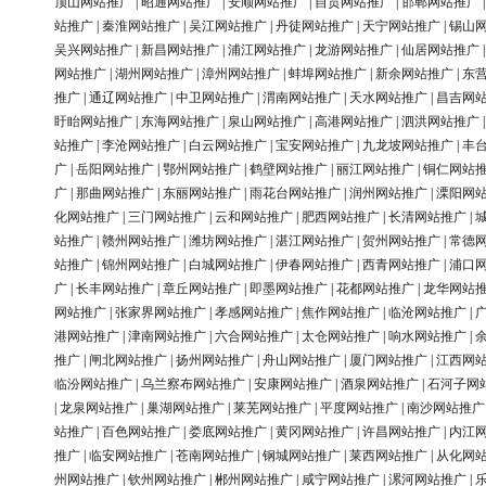
顶山网站推广
|
昭通网站推广
|
安顺网站推广
|
自贡网站推广
|
邯郸网站推广
站推广
|
秦淮网站推广
|
吴江网站推广
|
丹徒网站推广
|
天宁网站推广
|
锡山
吴兴网站推广
|
新昌网站推广
|
浦江网站推广
|
龙游网站推广
|
仙居网站推广
网站推广
|
湖州网站推广
|
漳州网站推广
|
蚌埠网站推广
|
新余网站推广
|
东
推广
|
通辽网站推广
|
中卫网站推广
|
渭南网站推广
|
天水网站推广
|
昌吉网
盱眙网站推广
|
东海网站推广
|
泉山网站推广
|
高港网站推广
|
泗洪网站推广
站推广
|
李沧网站推广
|
白云网站推广
|
宝安网站推广
|
九龙坡网站推广
|
丰
广
|
岳阳网站推广
|
鄂州网站推广
|
鹤壁网站推广
|
丽江网站推广
|
铜仁网站
广
|
那曲网站推广
|
东丽网站推广
|
雨花台网站推广
|
润州网站推广
|
溧阳网
化网站推广
|
三门网站推广
|
云和网站推广
|
肥西网站推广
|
长清网站推广
|
站推广
|
赣州网站推广
|
潍坊网站推广
|
湛江网站推广
|
贺州网站推广
|
常德
站推广
|
锦州网站推广
|
白城网站推广
|
伊春网站推广
|
西青网站推广
|
浦口
广
|
长丰网站推广
|
章丘网站推广
|
即墨网站推广
|
花都网站推广
|
龙华网站
网站推广
|
张家界网站推广
|
孝感网站推广
|
焦作网站推广
|
临沧网站推广
|
港网站推广
|
津南网站推广
|
六合网站推广
|
太仓网站推广
|
响水网站推广
|
推广
|
闸北网站推广
|
扬州网站推广
|
舟山网站推广
|
厦门网站推广
|
江西网
临汾网站推广
|
乌兰察布网站推广
|
安康网站推广
|
酒泉网站推广
|
石河子网
|
龙泉网站推广
|
巢湖网站推广
|
莱芜网站推广
|
平度网站推广
|
南沙网站推广
站推广
|
百色网站推广
|
娄底网站推广
|
黄冈网站推广
|
许昌网站推广
|
内江
推广
|
临安网站推广
|
苍南网站推广
|
钢城网站推广
|
莱西网站推广
|
从化网
州网站推广
|
钦州网站推广
|
郴州网站推广
|
咸宁网站推广
|
漯河网站推广
|