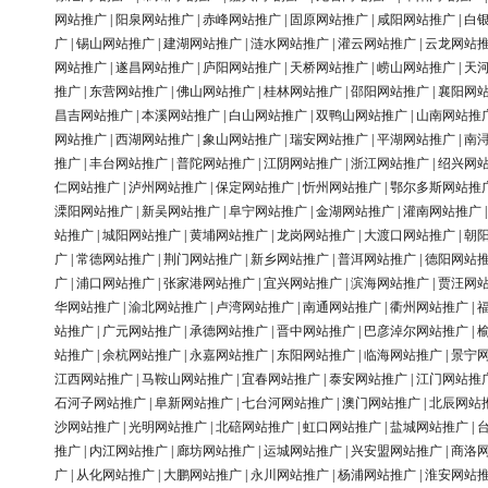
网站推广
|
阳泉网站推广
|
赤峰网站推广
|
固原网站推广
|
咸阳网站推广
|
白
广
|
锡山网站推广
|
建湖网站推广
|
涟水网站推广
|
灌云网站推广
|
云龙网站
网站推广
|
遂昌网站推广
|
庐阳网站推广
|
天桥网站推广
|
崂山网站推广
|
天
推广
|
东营网站推广
|
佛山网站推广
|
桂林网站推广
|
邵阳网站推广
|
襄阳网
昌吉网站推广
|
本溪网站推广
|
白山网站推广
|
双鸭山网站推广
|
山南网站推
网站推广
|
西湖网站推广
|
象山网站推广
|
瑞安网站推广
|
平湖网站推广
|
南
推广
|
丰台网站推广
|
普陀网站推广
|
江阴网站推广
|
浙江网站推广
|
绍兴网
仁网站推广
|
泸州网站推广
|
保定网站推广
|
忻州网站推广
|
鄂尔多斯网站推
溧阳网站推广
|
新吴网站推广
|
阜宁网站推广
|
金湖网站推广
|
灌南网站推广
站推广
|
城阳网站推广
|
黄埔网站推广
|
龙岗网站推广
|
大渡口网站推广
|
朝
广
|
常德网站推广
|
荆门网站推广
|
新乡网站推广
|
普洱网站推广
|
德阳网站
广
|
浦口网站推广
|
张家港网站推广
|
宜兴网站推广
|
滨海网站推广
|
贾汪网
华网站推广
|
渝北网站推广
|
卢湾网站推广
|
南通网站推广
|
衢州网站推广
|
站推广
|
广元网站推广
|
承德网站推广
|
晋中网站推广
|
巴彦淖尔网站推广
|
站推广
|
余杭网站推广
|
永嘉网站推广
|
东阳网站推广
|
临海网站推广
|
景宁
江西网站推广
|
马鞍山网站推广
|
宜春网站推广
|
泰安网站推广
|
江门网站推
石河子网站推广
|
阜新网站推广
|
七台河网站推广
|
澳门网站推广
|
北辰网站
沙网站推广
|
光明网站推广
|
北碚网站推广
|
虹口网站推广
|
盐城网站推广
|
推广
|
内江网站推广
|
廊坊网站推广
|
运城网站推广
|
兴安盟网站推广
|
商洛
广
|
从化网站推广
|
大鹏网站推广
|
永川网站推广
|
杨浦网站推广
|
淮安网站