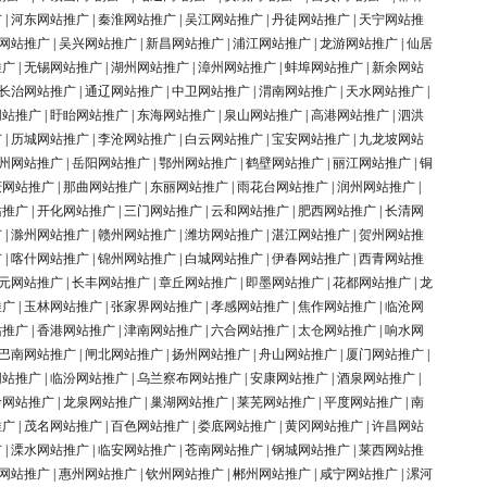
广
|
河东网站推广
|
秦淮网站推广
|
吴江网站推广
|
丹徒网站推广
|
天宁网站推
网站推广
|
吴兴网站推广
|
新昌网站推广
|
浦江网站推广
|
龙游网站推广
|
仙居
推广
|
无锡网站推广
|
湖州网站推广
|
漳州网站推广
|
蚌埠网站推广
|
新余网站
长治网站推广
|
通辽网站推广
|
中卫网站推广
|
渭南网站推广
|
天水网站推广
|
网站推广
|
盱眙网站推广
|
东海网站推广
|
泉山网站推广
|
高港网站推广
|
泗洪
广
|
历城网站推广
|
李沧网站推广
|
白云网站推广
|
宝安网站推广
|
九龙坡网站
州网站推广
|
岳阳网站推广
|
鄂州网站推广
|
鹤壁网站推广
|
丽江网站推广
|
铜
庆网站推广
|
那曲网站推广
|
东丽网站推广
|
雨花台网站推广
|
润州网站推广
|
站推广
|
开化网站推广
|
三门网站推广
|
云和网站推广
|
肥西网站推广
|
长清网
广
|
滁州网站推广
|
赣州网站推广
|
潍坊网站推广
|
湛江网站推广
|
贺州网站推
广
|
喀什网站推广
|
锦州网站推广
|
白城网站推广
|
伊春网站推广
|
西青网站推
元网站推广
|
长丰网站推广
|
章丘网站推广
|
即墨网站推广
|
花都网站推广
|
龙
推广
|
玉林网站推广
|
张家界网站推广
|
孝感网站推广
|
焦作网站推广
|
临沧网
站推广
|
香港网站推广
|
津南网站推广
|
六合网站推广
|
太仓网站推广
|
响水网
巴南网站推广
|
闸北网站推广
|
扬州网站推广
|
舟山网站推广
|
厦门网站推广
|
网站推广
|
临汾网站推广
|
乌兰察布网站推广
|
安康网站推广
|
酒泉网站推广
|
岭网站推广
|
龙泉网站推广
|
巢湖网站推广
|
莱芜网站推广
|
平度网站推广
|
南
推广
|
茂名网站推广
|
百色网站推广
|
娄底网站推广
|
黄冈网站推广
|
许昌网站
广
|
溧水网站推广
|
临安网站推广
|
苍南网站推广
|
钢城网站推广
|
莱西网站推
网站推广
|
惠州网站推广
|
钦州网站推广
|
郴州网站推广
|
咸宁网站推广
|
漯河