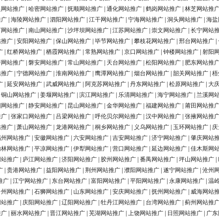
银网站推广
|
哈密网站推广
|
抚顺网站推广
|
通化网站推广
|
鹤岗网站推广
|
林芝网站推
推广
|
海陵网站推广
|
泗阳网站推广
|
江干网站推广
|
宁海网站推广
|
洞头网站推广
|
海盐
河网站推广
|
南山网站推广
|
沙坪坝网站推广
|
江苏网站推广
|
崇文网站推广
|
长宁网站
站推广
|
安阳网站推广
|
保山网站推广
|
毕节网站推广
|
攀枝花网站推广
|
邢台网站推广
|
广
|
红桥网站推广
|
栖霞网站推广
|
常熟网站推广
|
京口网站推广
|
钟楼网站推广
|
射阳
浔网站推广
|
磐安网站推广
|
常山网站推广
|
天台网站推广
|
松阳网站推广
|
肥东网站推
站推广
|
宁德网站推广
|
淮南网站推广
|
鹰潭网站推广
|
烟台网站推广
|
韶关网站推广
|
梧
广
|
延安网站推广
|
武威网站推广
|
阿克苏网站推广
|
丹东网站推广
|
松原网站推广
|
大
|
铜山网站推广
|
姜堰网站推广
|
滨江网站推广
|
乐清网站推广
|
海宁网站推广
|
兰溪网
阳网站推广
|
静安网站推广
|
昆山网站推广
|
金华网站推广
|
福建网站推广
|
莆田网站推
推广
|
张家口网站推广
|
吕梁网站推广
|
呼伦贝尔网站推广
|
汉中网站推广
|
张掖网站推
站推广
|
萧山网站推广
|
龙港网站推广
|
桐乡网站推广
|
义乌网站推广
|
玉环网站推广
|
庆
福州网站推广
|
安徽网站推广
|
六安网站推广
|
吉安网站推广
|
济宁网站推广
|
肇庆网站
榆林网站推广
|
平凉网站推广
|
伊犁网站推广
|
营口网站推广
|
延边网站推广
|
佳木斯网
网站推广
|
庐江网站推广
|
济阳网站推广
|
胶州网站推广
|
番禺网站推广
|
坪山网站推广
|
广
|
贵港网站推广
|
益阳网站推广
|
荆州网站推广
|
濮阳网站推广
|
遂宁网站推广
|
沧州
推广
|
江宁网站推广
|
东台网站推广
|
富阳网站推广
|
平阳网站推广
|
永康网站推广
|
温
台州网站推广
|
石狮网站推广
|
山东网站推广
|
安庆网站推广
|
抚州网站推广
|
威海网站
网站推广
|
庆阳网站推广
|
辽阳网站推广
|
牡丹江网站推广
|
台湾网站推广
|
蓟州网站推
推广
|
丽水网站推广
|
晋江网站推广
|
芜湖网站推广
|
上饶网站推广
|
日照网站推广
|
广东