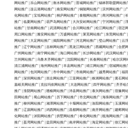
网站推广
|
乐山网站推广
|
衡水网站推广
|
晋城网站推广
|
锡林郭勒盟网站推
网站推广
|
连云港网站推广
|
南安网站推广
|
铜陵网站推广
|
滨州网站推广
|
化网站推广
|
宝坻网站推广
|
桐庐网站推广
|
泰顺网站推广
|
商河网站推广
|
推广
|
临夏网站推广
|
葫芦岛网站推广
|
大兴安岭网站推广
|
宁河网站推广
|
站推广
|
甘南网站推广
|
武清网站推广
|
合川网站推广
|
松江网站推广
|
宿迁
周口网站推广
|
雅安网站推广
|
万盛网站推广
|
莱芜网站推广
|
东莞网站推广
网站推广
|
大足网站推广
|
揭阳网站推广
|
河北网站推广
|
璧山网站推广
|
云
推广
|
辽宁网站推广
|
吉林网站推广
|
黑龙江网站推广
|
西藏网站推广
|
合肥
广州网站推广
|
南宁网站推广
|
海口网站推广
|
长沙网站推广
|
武汉网站推广
兰州网站推广
|
乌鲁木齐网站推广
|
沈阳网站推广
|
长春网站推广
|
哈尔滨网
清江浦网站推广
|
海州网站推广
|
丰县网站推广
|
靖江网站推广
|
宿城网站推
网站推广
|
包河网站推广
|
市中网站推广
|
市南网站推广
|
越秀网站推广
|
福
推广
|
深圳网站推广
|
崇左网站推广
|
三亚网站推广
|
株洲网站推广
|
黄石网
嘉峪关网站推广
|
克拉玛依网站推广
|
大连网站推广
|
四平网站推广
|
齐齐哈
推广
|
淮阴网站推广
|
赣榆网站推广
|
沛县网站推广
|
泰兴网站推广
|
宿豫网
田网站推广
|
蜀山网站推广
|
历下网站推广
|
市北网站推广
|
海珠网站推广
|
推广
|
柳州网站推广
|
湘潭网站推广
|
十堰网站推广
|
洛阳网站推广
|
玉溪网
推广
|
辽源网站推广
|
鸡西网站推广
|
昌都网站推广
|
南开网站推广
|
建邺网
化网站推广
|
沭阳网站推广
|
拱墅网站推广
|
奉化网站推广
|
瓯海网站推广
|
推广
|
荔湾网站推广
|
盐田网站推广
|
南岸网站推广
|
海定网站推广
|
徐汇网