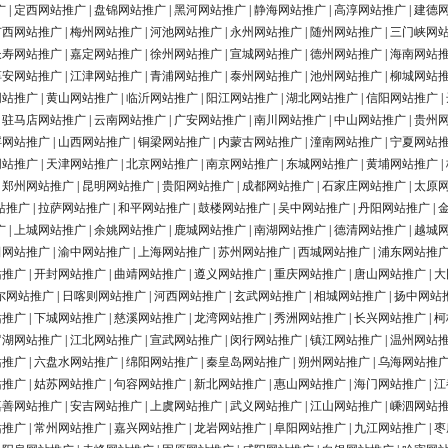
广
|
定西网站推广
|
盘锦网站推广
|
黑河网站推广
|
静海网站推广
|
高淳网站推广
|
建德
广西网站推广
|
梅州网站推广
|
河池网站推广
|
永州网站推广
|
随州网站推广
|
三门峡网
长寿网站推广
|
嘉定网站推广
|
徐州网站推广
|
宣城网站推广
|
德州网站推广
|
海南网站
淳安网站推广
|
江津网站推广
|
青浦网站推广
|
泰州网站推广
|
池州网站推广
|
柳城网站
网站推广
|
黄山网站推广
|
临沂网站推广
|
阳江网站推广
|
湖北网站推广
|
信阳网站推广
|
|
驻马店网站推广
|
云南网站推广
|
广安网站推广
|
南川网站推广
|
中山网站推广
|
贵州
浮网站推广
|
山西网站推广
|
铜梁网站推广
|
内蒙古网站推广
|
潼南网站推广
|
宁夏网站
网站推广
|
天津网站推广
|
北京网站推广
|
南京网站推广
|
东城网站推广
|
黄埔网站推广
|
|
郑州网站推广
|
昆明网站推广
|
贵阳网站推广
|
成都网站推广
|
石家庄网站推广
|
太原
站推广
|
拉萨网站推广
|
和平网站推广
|
鼓楼网站推广
|
吴中网站推广
|
丹阳网站推广
|
广
|
上城网站推广
|
余姚网站推广
|
鹿城网站推广
|
南湖网站推广
|
德清网站推广
|
越城
田网站推广
|
渝中网站推广
|
上海网站推广
|
苏州网站推广
|
西城网站推广
|
浦东网站推
站推广
|
开封网站推广
|
曲靖网站推广
|
遵义网站推广
|
重庆网站推广
|
唐山网站推广
|
大
尔网站推广
|
日喀则网站推广
|
河西网站推广
|
玄武网站推广
|
相城网站推广
|
扬中网站
站推广
|
下城网站推广
|
慈溪网站推广
|
龙湾网站推广
|
秀洲网站推广
|
长兴网站推广
|
柯
罗湖网站推广
|
江北网站推广
|
宣武网站推广
|
闵行网站推广
|
镇江网站推广
|
温州网站
站推广
|
六盘水网站推广
|
绵阳网站推广
|
秦皇岛网站推广
|
朔州网站推广
|
乌海网站推
站推广
|
姑苏网站推广
|
句容网站推广
|
新北网站推广
|
惠山网站推广
|
海门网站推广
|
江
嘉善网站推广
|
安吉网站推广
|
上虞网站推广
|
武义网站推广
|
江山网站推广
|
嵊泗网站
站推广
|
常州网站推广
|
嘉兴网站推广
|
龙岩网站推广
|
阜阳网站推广
|
九江网站推广
|
枣