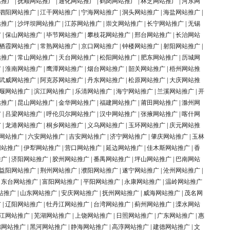
站推广
|
抚顺网站推广
|
通化网站推广
|
鹤岗网站推广
|
林芝网站推广
|
河东网
泗阳网站推广
|
江干网站推广
|
宁海网站推广
|
洞头网站推广
|
海盐网站推广
|
站推广
|
沙坪坝网站推广
|
江苏网站推广
|
崇文网站推广
|
长宁网站推广
|
无锡
广
|
保山网站推广
|
毕节网站推广
|
攀枝花网站推广
|
邢台网站推广
|
长治网站
栖霞网站推广
|
常熟网站推广
|
京口网站推广
|
钟楼网站推广
|
射阳网站推广
|
站推广
|
常山网站推广
|
天台网站推广
|
松阳网站推广
|
肥东网站推广
|
历城网
广
|
淮南网站推广
|
鹰潭网站推广
|
烟台网站推广
|
韶关网站推广
|
梧州网站推
武威网站推广
|
阿克苏网站推广
|
丹东网站推广
|
松原网站推广
|
大庆网站推
堰网站推广
|
滨江网站推广
|
乐清网站推广
|
海宁网站推广
|
兰溪网站推广
|
开
站推广
|
昆山网站推广
|
金华网站推广
|
福建网站推广
|
莆田网站推广
|
滁州网
广
|
吕梁网站推广
|
呼伦贝尔网站推广
|
汉中网站推广
|
张掖网站推广
|
喀什网
广
|
龙港网站推广
|
桐乡网站推广
|
义乌网站推广
|
玉环网站推广
|
庆元网站推
网站推广
|
六安网站推广
|
吉安网站推广
|
济宁网站推广
|
肇庆网站推广
|
玉林
网站推广
|
伊犁网站推广
|
营口网站推广
|
延边网站推广
|
佳木斯网站推广
|
香
推广
|
济阳网站推广
|
胶州网站推广
|
番禺网站推广
|
坪山网站推广
|
巴南网站
益阳网站推广
|
荆州网站推广
|
濮阳网站推广
|
遂宁网站推广
|
沧州网站推广
|
|
东台网站推广
|
富阳网站推广
|
平阳网站推广
|
永康网站推广
|
温岭网站推广
站推广
|
山东网站推广
|
安庆网站推广
|
抚州网站推广
|
威海网站推广
|
茂名网
广
|
辽阳网站推广
|
牡丹江网站推广
|
台湾网站推广
|
蓟州网站推广
|
溧水网站
江网站推广
|
芜湖网站推广
|
上饶网站推广
|
日照网站推广
|
广东网站推广
|
惠
锦网站推广
|
黑河网站推广
|
静海网站推广
|
高淳网站推广
|
建德网站推广
|
文