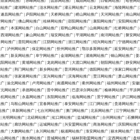
|
阳泉网站推广
|
赤峰网站推广
|
固原网站推广
|
咸阳网站推广
|
白银网站推广
|
哈密网
网站推广
|
建湖网站推广
|
涟水网站推广
|
灌云网站推广
|
云龙网站推广
|
海陵网站推广
|
|
遂昌网站推广
|
庐阳网站推广
|
天桥网站推广
|
崂山网站推广
|
天河网站推广
|
南山网
营网站推广
|
佛山网站推广
|
桂林网站推广
|
邵阳网站推广
|
襄阳网站推广
|
安阳网站推
站推广
|
本溪网站推广
|
白山网站推广
|
双鸭山网站推广
|
山南网站推广
|
红桥网站推广
|
|
西湖网站推广
|
象山网站推广
|
瑞安网站推广
|
平湖网站推广
|
南浔网站推广
|
磐安网
台网站推广
|
普陀网站推广
|
江阴网站推广
|
浙江网站推广
|
绍兴网站推广
|
宁德网站推
推广
|
泸州网站推广
|
保定网站推广
|
忻州网站推广
|
鄂尔多斯网站推广
|
延安网站推广
|
站推广
|
新吴网站推广
|
阜宁网站推广
|
金湖网站推广
|
灌南网站推广
|
铜山网站推广
|
姜
城阳网站推广
|
黄埔网站推广
|
龙岗网站推广
|
大渡口网站推广
|
朝阳网站推广
|
静安网
网站推广
|
荆门网站推广
|
新乡网站推广
|
普洱网站推广
|
德阳网站推广
|
张家口网站推
网站推广
|
张家港网站推广
|
宜兴网站推广
|
滨海网站推广
|
贾汪网站推广
|
萧山网站推
推广
|
渝北网站推广
|
卢湾网站推广
|
南通网站推广
|
衢州网站推广
|
福州网站推广
|
安徽
广元网站推广
|
承德网站推广
|
晋中网站推广
|
巴彦淖尔网站推广
|
榆林网站推广
|
平凉
余杭网站推广
|
永嘉网站推广
|
东阳网站推广
|
临海网站推广
|
景宁网站推广
|
庐江网站
站推广
|
马鞍山网站推广
|
宜春网站推广
|
泰安网站推广
|
江门网站推广
|
贵港网站推广
|
站推广
|
阜新网站推广
|
七台河网站推广
|
澳门网站推广
|
北辰网站推广
|
江宁网站推广
|
光明网站推广
|
北碚网站推广
|
虹口网站推广
|
盐城网站推广
|
台州网站推广
|
石狮网
网站推广
|
廊坊网站推广
|
运城网站推广
|
兴安盟网站推广
|
商洛网站推广
|
庆阳网站推
站推广
|
大鹏网站推广
|
永川网站推广
|
杨浦网站推广
|
淮安网站推广
|
丽水网站推广
|
晋
乐山网站推广
|
衡水网站推广
|
晋城网站推广
|
锡林郭勒盟网站推广
|
定西网站推广
|
盘