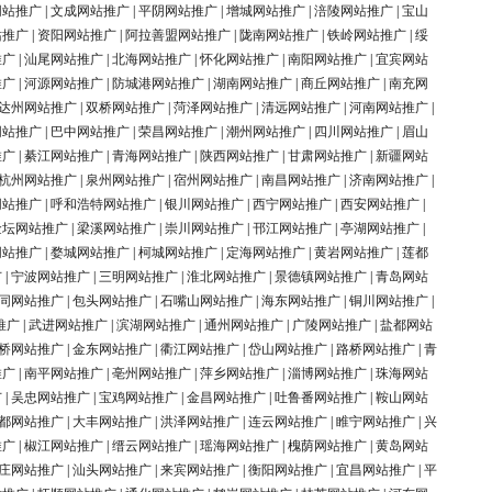
网站推广
|
文成网站推广
|
平阴网站推广
|
增城网站推广
|
涪陵网站推广
|
宝山
站推广
|
资阳网站推广
|
阿拉善盟网站推广
|
陇南网站推广
|
铁岭网站推广
|
绥
推广
|
汕尾网站推广
|
北海网站推广
|
怀化网站推广
|
南阳网站推广
|
宜宾网站
推广
|
河源网站推广
|
防城港网站推广
|
湖南网站推广
|
商丘网站推广
|
南充网
达州网站推广
|
双桥网站推广
|
菏泽网站推广
|
清远网站推广
|
河南网站推广
|
网站推广
|
巴中网站推广
|
荣昌网站推广
|
潮州网站推广
|
四川网站推广
|
眉山
推广
|
綦江网站推广
|
青海网站推广
|
陕西网站推广
|
甘肃网站推广
|
新疆网站
杭州网站推广
|
泉州网站推广
|
宿州网站推广
|
南昌网站推广
|
济南网站推广
|
网站推广
|
呼和浩特网站推广
|
银川网站推广
|
西宁网站推广
|
西安网站推广
|
金坛网站推广
|
梁溪网站推广
|
崇川网站推广
|
邗江网站推广
|
亭湖网站推广
|
网站推广
|
婺城网站推广
|
柯城网站推广
|
定海网站推广
|
黄岩网站推广
|
莲都
广
|
宁波网站推广
|
三明网站推广
|
淮北网站推广
|
景德镇网站推广
|
青岛网站
同网站推广
|
包头网站推广
|
石嘴山网站推广
|
海东网站推广
|
铜川网站推广
|
推广
|
武进网站推广
|
滨湖网站推广
|
通州网站推广
|
广陵网站推广
|
盐都网站
桥网站推广
|
金东网站推广
|
衢江网站推广
|
岱山网站推广
|
路桥网站推广
|
青
推广
|
南平网站推广
|
亳州网站推广
|
萍乡网站推广
|
淄博网站推广
|
珠海网站
广
|
吴忠网站推广
|
宝鸡网站推广
|
金昌网站推广
|
吐鲁番网站推广
|
鞍山网站
都网站推广
|
大丰网站推广
|
洪泽网站推广
|
连云网站推广
|
睢宁网站推广
|
兴
推广
|
椒江网站推广
|
缙云网站推广
|
瑶海网站推广
|
槐荫网站推广
|
黄岛网站
庄网站推广
|
汕头网站推广
|
来宾网站推广
|
衡阳网站推广
|
宜昌网站推广
|
平