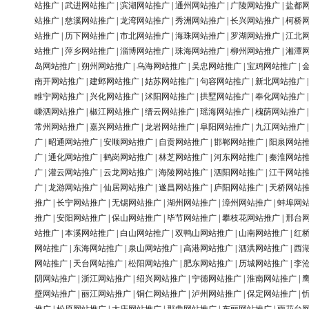
站推广
|
武进网站推广
|
滨湖网站推广
|
通州网站推广
|
广陵网站推广
|
盐都
站推广
|
慈溪网站推广
|
龙湾网站推广
|
秀洲网站推广
|
长兴网站推广
|
柯桥
站推广
|
历下网站推广
|
市北网站推广
|
海珠网站推广
|
罗湖网站推广
|
江北
站推广
|
萍乡网站推广
|
淄博网站推广
|
珠海网站推广
|
柳州网站推广
|
湘潭
岛网站推广
|
朔州网站推广
|
乌海网站推广
|
吴忠网站推广
|
宝鸡网站推广
|
南开网站推广
|
建邺网站推广
|
姑苏网站推广
|
句容网站推广
|
新北网站推广
睢宁网站推广
|
兴化网站推广
|
沭阳网站推广
|
拱墅网站推广
|
奉化网站推广
嵊泗网站推广
|
椒江网站推广
|
缙云网站推广
|
瑶海网站推广
|
槐荫网站推广
常州网站推广
|
嘉兴网站推广
|
龙岩网站推广
|
阜阳网站推广
|
九江网站推广
广
|
昭通网站推广
|
安顺网站推广
|
自贡网站推广
|
邯郸网站推广
|
阳泉网站
广
|
通化网站推广
|
鹤岗网站推广
|
林芝网站推广
|
河东网站推广
|
秦淮网站
广
|
灌云网站推广
|
云龙网站推广
|
海陵网站推广
|
泗阳网站推广
|
江干网站
广
|
龙游网站推广
|
仙居网站推广
|
遂昌网站推广
|
庐阳网站推广
|
天桥网站
推广
|
长宁网站推广
|
无锡网站推广
|
湖州网站推广
|
漳州网站推广
|
蚌埠网
推广
|
安阳网站推广
|
保山网站推广
|
毕节网站推广
|
攀枝花网站推广
|
邢台
站推广
|
本溪网站推广
|
白山网站推广
|
双鸭山网站推广
|
山南网站推广
|
红
网站推广
|
东海网站推广
|
泉山网站推广
|
高港网站推广
|
泗洪网站推广
|
西
网站推广
|
天台网站推广
|
松阳网站推广
|
肥东网站推广
|
历城网站推广
|
李
阴网站推广
|
浙江网站推广
|
绍兴网站推广
|
宁德网站推广
|
淮南网站推广
|
壁网站推广
|
丽江网站推广
|
铜仁网站推广
|
泸州网站推广
|
保定网站推广
|