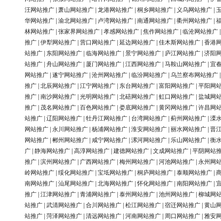
汪网站推广
|
萧山网站推广
|
龙港网站推广
|
桐乡网站推广
|
义乌网站推广
|
华网站推广
|
渝北网站推广
|
卢湾网站推广
|
南通网站推广
|
衢州网站推广
|
林网站推广
|
张家界网站推广
|
孝感网站推广
|
焦作网站推广
|
临沧网站推广
推广
|
伊犁网站推广
|
营口网站推广
|
延边网站推广
|
佳木斯网站推广
|
香港
站推广
|
东阳网站推广
|
临海网站推广
|
景宁网站推广
|
庐江网站推广
|
济阳
站推广
|
舟山网站推广
|
厦门网站推广
|
江西网站推广
|
马鞍山网站推广
|
宜
网站推广
|
遂宁网站推广
|
沧州网站推广
|
临汾网站推广
|
乌兰察布网站推广
推广
|
北辰网站推广
|
江宁网站推广
|
东台网站推广
|
富阳网站推广
|
平阳网
推广
|
南沙网站推广
|
光明网站推广
|
北碚网站推广
|
虹口网站推广
|
盐城网
推广
|
茂名网站推广
|
百色网站推广
|
娄底网站推广
|
黄冈网站推广
|
许昌网
站推广
|
辽阳网站推广
|
牡丹江网站推广
|
台湾网站推广
|
蓟州网站推广
|
溧
网站推广
|
永川网站推广
|
杨浦网站推广
|
淮安网站推广
|
丽水网站推广
|
晋
网站推广
|
郴州网站推广
|
咸宁网站推广
|
漯河网站推广
|
乐山网站推广
|
衡
广
|
静海网站推广
|
高淳网站推广
|
建德网站推广
|
文成网站推广
|
平阴网站
推广
|
滨州网站推广
|
广西网站推广
|
梅州网站推广
|
河池网站推广
|
永州网
岭网站推广
|
绥化网站推广
|
宝坻网站推广
|
桐庐网站推广
|
泰顺网站推广
|
南网站推广
|
汕尾网站推广
|
北海网站推广
|
怀化网站推广
|
南阳网站推广
|
推广
|
江津网站推广
|
青浦网站推广
|
泰州网站推广
|
池州网站推广
|
柳城网
站推广
|
武清网站推广
|
合川网站推广
|
松江网站推广
|
宿迁网站推广
|
黄山
站推广
|
菏泽网站推广
|
清远网站推广
|
河南网站推广
|
周口网站推广
|
雅安