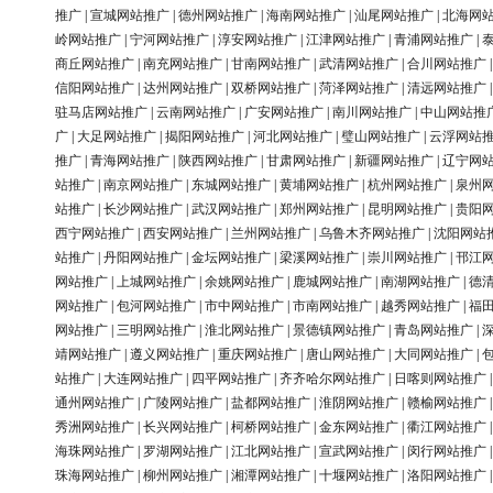
推广
|
宣城网站推广
|
德州网站推广
|
海南网站推广
|
汕尾网站推广
|
北海网
岭网站推广
|
宁河网站推广
|
淳安网站推广
|
江津网站推广
|
青浦网站推广
|
商丘网站推广
|
南充网站推广
|
甘南网站推广
|
武清网站推广
|
合川网站推广
信阳网站推广
|
达州网站推广
|
双桥网站推广
|
菏泽网站推广
|
清远网站推广
驻马店网站推广
|
云南网站推广
|
广安网站推广
|
南川网站推广
|
中山网站推
广
|
大足网站推广
|
揭阳网站推广
|
河北网站推广
|
璧山网站推广
|
云浮网站
推广
|
青海网站推广
|
陕西网站推广
|
甘肃网站推广
|
新疆网站推广
|
辽宁网
站推广
|
南京网站推广
|
东城网站推广
|
黄埔网站推广
|
杭州网站推广
|
泉州
站推广
|
长沙网站推广
|
武汉网站推广
|
郑州网站推广
|
昆明网站推广
|
贵阳
西宁网站推广
|
西安网站推广
|
兰州网站推广
|
乌鲁木齐网站推广
|
沈阳网站
站推广
|
丹阳网站推广
|
金坛网站推广
|
梁溪网站推广
|
崇川网站推广
|
邗江
网站推广
|
上城网站推广
|
余姚网站推广
|
鹿城网站推广
|
南湖网站推广
|
德
网站推广
|
包河网站推广
|
市中网站推广
|
市南网站推广
|
越秀网站推广
|
福
网站推广
|
三明网站推广
|
淮北网站推广
|
景德镇网站推广
|
青岛网站推广
|
靖网站推广
|
遵义网站推广
|
重庆网站推广
|
唐山网站推广
|
大同网站推广
|
站推广
|
大连网站推广
|
四平网站推广
|
齐齐哈尔网站推广
|
日喀则网站推广
通州网站推广
|
广陵网站推广
|
盐都网站推广
|
淮阴网站推广
|
赣榆网站推广
秀洲网站推广
|
长兴网站推广
|
柯桥网站推广
|
金东网站推广
|
衢江网站推广
海珠网站推广
|
罗湖网站推广
|
江北网站推广
|
宣武网站推广
|
闵行网站推广
珠海网站推广
|
柳州网站推广
|
湘潭网站推广
|
十堰网站推广
|
洛阳网站推广