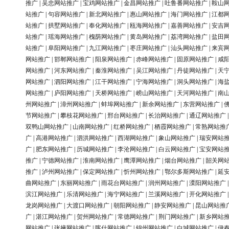
推广
|
吴忠网站推广
|
宝鸡网站推广
|
金昌网站推广
|
吐鲁番网站推广
|
鞍山
站推广
|
句容网站推广
|
新北网站推广
|
惠山网站推广
|
海门网站推广
|
江都
站推广
|
拱墅网站推广
|
奉化网站推广
|
瓯海网站推广
|
嘉善网站推广
|
安吉
站推广
|
瑶海网站推广
|
槐荫网站推广
|
黄岛网站推广
|
荔湾网站推广
|
盐田
站推广
|
阜阳网站推广
|
九江网站推广
|
枣庄网站推广
|
汕头网站推广
|
来宾
网站推广
|
邯郸网站推广
|
阳泉网站推广
|
赤峰网站推广
|
固原网站推广
|
咸
网站推广
|
河东网站推广
|
秦淮网站推广
|
吴江网站推广
|
丹徒网站推广
|
天
网站推广
|
泗阳网站推广
|
江干网站推广
|
宁海网站推广
|
洞头网站推广
|
海
网站推广
|
庐阳网站推广
|
天桥网站推广
|
崂山网站推广
|
天河网站推广
|
南
州网站推广
|
漳州网站推广
|
蚌埠网站推广
|
新余网站推广
|
东营网站推广
|
节网站推广
|
攀枝花网站推广
|
邢台网站推广
|
长治网站推广
|
通辽网站推广
双鸭山网站推广
|
山南网站推广
|
红桥网站推广
|
栖霞网站推广
|
常熟网站推
广
|
高港网站推广
|
泗洪网站推广
|
西湖网站推广
|
象山网站推广
|
瑞安网站
广
|
肥东网站推广
|
历城网站推广
|
李沧网站推广
|
白云网站推广
|
宝安网站
推广
|
宁德网站推广
|
淮南网站推广
|
鹰潭网站推广
|
烟台网站推广
|
韶关网
推广
|
泸州网站推广
|
保定网站推广
|
忻州网站推广
|
鄂尔多斯网站推广
|
延
曲网站推广
|
东丽网站推广
|
雨花台网站推广
|
润州网站推广
|
溧阳网站推广
滨江网站推广
|
乐清网站推广
|
海宁网站推广
|
兰溪网站推广
|
开化网站推广
龙岗网站推广
|
大渡口网站推广
|
朝阳网站推广
|
静安网站推广
|
昆山网站推
广
|
湛江网站推广
|
贺州网站推广
|
常德网站推广
|
荆门网站推广
|
新乡网站
网站推广
|
张掖网站推广
|
喀什网站推广
|
锦州网站推广
|
白城网站推广
|
伊