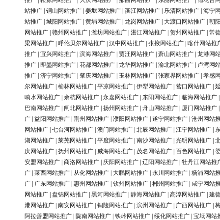
推广
|
松原网站推广
|
大庆网站推广
|
那曲网站推广
|
东丽网站推广
|
雨花台
站推广
|
铜山网站推广
|
姜堰网站推广
|
滨江网站推广
|
乐清网站推广
|
海宁
站推广
|
城阳网站推广
|
黄埔网站推广
|
龙岗网站推广
|
大渡口网站推广
|
朝
网站推广
|
赣州网站推广
|
潍坊网站推广
|
湛江网站推广
|
贺州网站推广
|
常
梁网站推广
|
呼伦贝尔网站推广
|
汉中网站推广
|
张掖网站推广
|
喀什网站推
推广
|
宜兴网站推广
|
滨海网站推广
|
贾汪网站推广
|
萧山网站推广
|
龙港网
推广
|
即墨网站推广
|
花都网站推广
|
龙华网站推广
|
渝北网站推广
|
卢湾网
推广
|
济宁网站推广
|
肇庆网站推广
|
玉林网站推广
|
张家界网站推广
|
孝感
尔网站推广
|
榆林网站推广
|
平凉网站推广
|
伊犁网站推广
|
营口网站推广
|
响水网站推广
|
余杭网站推广
|
永嘉网站推广
|
东阳网站推广
|
临海网站推广
巴南网站推广
|
闸北网站推广
|
扬州网站推广
|
舟山网站推广
|
厦门网站推广
广
|
益阳网站推广
|
荆州网站推广
|
濮阳网站推广
|
遂宁网站推广
|
沧州网站
网站推广
|
七台河网站推广
|
澳门网站推广
|
北辰网站推广
|
江宁网站推广
|
湖网站推广
|
莱芜网站推广
|
平度网站推广
|
南沙网站推广
|
光明网站推广
|
庆网站推广
|
抚州网站推广
|
威海网站推广
|
茂名网站推广
|
百色网站推广
|
安盟网站推广
|
商洛网站推广
|
庆阳网站推广
|
辽阳网站推广
|
牡丹江网站推
广
|
莱西网站推广
|
从化网站推广
|
大鹏网站推广
|
永川网站推广
|
杨浦网站
广
|
广东网站推广
|
惠州网站推广
|
钦州网站推广
|
郴州网站推广
|
咸宁网站
网站推广
|
盘锦网站推广
|
黑河网站推广
|
静海网站推广
|
高淳网站推广
|
建
港网站推广
|
南安网站推广
|
铜陵网站推广
|
滨州网站推广
|
广西网站推广
|
阿拉善盟网站推广
|
陇南网站推广
|
铁岭网站推广
|
绥化网站推广
|
宝坻网站