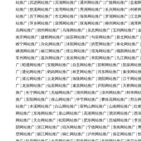
站推广
|
武进网站推广
|
滨湖网站推广
|
通州网站推广
|
广陵网站推广
|
盐都
站推广
|
慈溪网站推广
|
龙湾网站推广
|
秀洲网站推广
|
长兴网站推广
|
柯桥
站推广
|
历下网站推广
|
市北网站推广
|
海珠网站推广
|
罗湖网站推广
|
江北
站推广
|
萍乡网站推广
|
淄博网站推广
|
珠海网站推广
|
柳州网站推广
|
湘潭
岛网站推广
|
朔州网站推广
|
乌海网站推广
|
吴忠网站推广
|
宝鸡网站推广
|
南开网站推广
|
建邺网站推广
|
姑苏网站推广
|
句容网站推广
|
新北网站推广
睢宁网站推广
|
兴化网站推广
|
沭阳网站推广
|
拱墅网站推广
|
奉化网站推广
嵊泗网站推广
|
椒江网站推广
|
缙云网站推广
|
瑶海网站推广
|
槐荫网站推广
常州网站推广
|
嘉兴网站推广
|
龙岩网站推广
|
阜阳网站推广
|
九江网站推广
广
|
昭通网站推广
|
安顺网站推广
|
自贡网站推广
|
邯郸网站推广
|
阳泉网站
广
|
通化网站推广
|
鹤岗网站推广
|
林芝网站推广
|
河东网站推广
|
秦淮网站
广
|
灌云网站推广
|
云龙网站推广
|
海陵网站推广
|
泗阳网站推广
|
江干网站
广
|
龙游网站推广
|
仙居网站推广
|
遂昌网站推广
|
庐阳网站推广
|
天桥网站
推广
|
长宁网站推广
|
无锡网站推广
|
湖州网站推广
|
漳州网站推广
|
蚌埠网
推广
|
安阳网站推广
|
保山网站推广
|
毕节网站推广
|
攀枝花网站推广
|
邢台
站推广
|
本溪网站推广
|
白山网站推广
|
双鸭山网站推广
|
山南网站推广
|
红
网站推广
|
东海网站推广
|
泉山网站推广
|
高港网站推广
|
泗洪网站推广
|
西
网站推广
|
天台网站推广
|
松阳网站推广
|
肥东网站推广
|
历城网站推广
|
李
阴网站推广
|
浙江网站推广
|
绍兴网站推广
|
宁德网站推广
|
淮南网站推广
|
壁网站推广
|
丽江网站推广
|
铜仁网站推广
|
泸州网站推广
|
保定网站推广
|