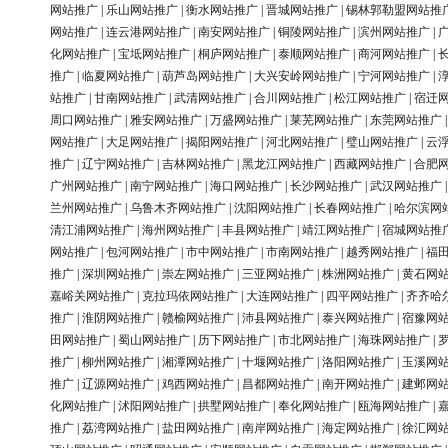
网站推广
|
乐山网站推广
|
衡水网站推广
|
晋城网站推广
|
锡林郭勒盟网站推
网站推广
|
连云港网站推广
|
南安网站推广
|
铜陵网站推广
|
滨州网站推广
|
化网站推广
|
宝坻网站推广
|
桐庐网站推广
|
泰顺网站推广
|
商河网站推广
|
推广
|
临夏网站推广
|
葫芦岛网站推广
|
大兴安岭网站推广
|
宁河网站推广
|
站推广
|
甘南网站推广
|
武清网站推广
|
合川网站推广
|
松江网站推广
|
宿迁
周口网站推广
|
雅安网站推广
|
万盛网站推广
|
莱芜网站推广
|
东莞网站推广
网站推广
|
大足网站推广
|
揭阳网站推广
|
河北网站推广
|
璧山网站推广
|
云
推广
|
辽宁网站推广
|
吉林网站推广
|
黑龙江网站推广
|
西藏网站推广
|
合肥
广州网站推广
|
南宁网站推广
|
海口网站推广
|
长沙网站推广
|
武汉网站推广
兰州网站推广
|
乌鲁木齐网站推广
|
沈阳网站推广
|
长春网站推广
|
哈尔滨网
清江浦网站推广
|
海州网站推广
|
丰县网站推广
|
靖江网站推广
|
宿城网站推
网站推广
|
包河网站推广
|
市中网站推广
|
市南网站推广
|
越秀网站推广
|
福
推广
|
深圳网站推广
|
崇左网站推广
|
三亚网站推广
|
株洲网站推广
|
黄石网
嘉峪关网站推广
|
克拉玛依网站推广
|
大连网站推广
|
四平网站推广
|
齐齐哈
推广
|
淮阴网站推广
|
赣榆网站推广
|
沛县网站推广
|
泰兴网站推广
|
宿豫网
田网站推广
|
蜀山网站推广
|
历下网站推广
|
市北网站推广
|
海珠网站推广
|
推广
|
柳州网站推广
|
湘潭网站推广
|
十堰网站推广
|
洛阳网站推广
|
玉溪网
推广
|
辽源网站推广
|
鸡西网站推广
|
昌都网站推广
|
南开网站推广
|
建邺网
化网站推广
|
沭阳网站推广
|
拱墅网站推广
|
奉化网站推广
|
瓯海网站推广
|
推广
|
荔湾网站推广
|
盐田网站推广
|
南岸网站推广
|
海定网站推广
|
徐汇网