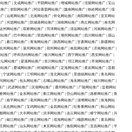
网站推广
|
文成网站推广
|
平阴网站推广
|
增城网站推广
|
涪陵网站推广
|
宝山
站推广
|
资阳网站推广
|
阿拉善盟网站推广
|
陇南网站推广
|
铁岭网站推广
|
绥
推广
|
汕尾网站推广
|
北海网站推广
|
怀化网站推广
|
南阳网站推广
|
宜宾网站
推广
|
河源网站推广
|
防城港网站推广
|
湖南网站推广
|
商丘网站推广
|
南充网
达州网站推广
|
双桥网站推广
|
菏泽网站推广
|
清远网站推广
|
河南网站推广
|
网站推广
|
巴中网站推广
|
荣昌网站推广
|
潮州网站推广
|
四川网站推广
|
眉山
推广
|
綦江网站推广
|
青海网站推广
|
陕西网站推广
|
甘肃网站推广
|
新疆网站
杭州网站推广
|
泉州网站推广
|
宿州网站推广
|
南昌网站推广
|
济南网站推广
|
网站推广
|
呼和浩特网站推广
|
银川网站推广
|
西宁网站推广
|
西安网站推广
|
金坛网站推广
|
梁溪网站推广
|
崇川网站推广
|
邗江网站推广
|
亭湖网站推广
|
网站推广
|
婺城网站推广
|
柯城网站推广
|
定海网站推广
|
黄岩网站推广
|
莲都
广
|
宁波网站推广
|
三明网站推广
|
淮北网站推广
|
景德镇网站推广
|
青岛网站
同网站推广
|
包头网站推广
|
石嘴山网站推广
|
海东网站推广
|
铜川网站推广
|
推广
|
武进网站推广
|
滨湖网站推广
|
通州网站推广
|
广陵网站推广
|
盐都网站
桥网站推广
|
金东网站推广
|
衢江网站推广
|
岱山网站推广
|
路桥网站推广
|
青
推广
|
南平网站推广
|
亳州网站推广
|
萍乡网站推广
|
淄博网站推广
|
珠海网站
广
|
吴忠网站推广
|
宝鸡网站推广
|
金昌网站推广
|
吐鲁番网站推广
|
鞍山网站
都网站推广
|
大丰网站推广
|
洪泽网站推广
|
连云网站推广
|
睢宁网站推广
|
兴
推广
|
椒江网站推广
|
缙云网站推广
|
瑶海网站推广
|
槐荫网站推广
|
黄岛网站
庄网站推广
|
汕头网站推广
|
来宾网站推广
|
衡阳网站推广
|
宜昌网站推广
|
平