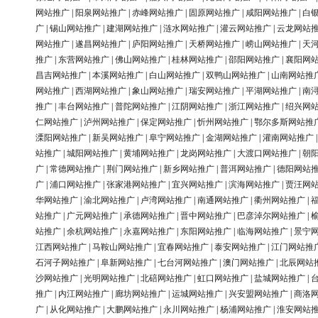
网站推广
|
阳泉网站推广
|
赤峰网站推广
|
固原网站推广
|
咸阳网站推广
|
白
广
|
锡山网站推广
|
建湖网站推广
|
涟水网站推广
|
灌云网站推广
|
云龙网站
网站推广
|
遂昌网站推广
|
庐阳网站推广
|
天桥网站推广
|
崂山网站推广
|
天
推广
|
东营网站推广
|
佛山网站推广
|
桂林网站推广
|
邵阳网站推广
|
襄阳网
昌吉网站推广
|
本溪网站推广
|
白山网站推广
|
双鸭山网站推广
|
山南网站推
网站推广
|
西湖网站推广
|
象山网站推广
|
瑞安网站推广
|
平湖网站推广
|
南
推广
|
丰台网站推广
|
普陀网站推广
|
江阴网站推广
|
浙江网站推广
|
绍兴网
仁网站推广
|
泸州网站推广
|
保定网站推广
|
忻州网站推广
|
鄂尔多斯网站推
溧阳网站推广
|
新吴网站推广
|
阜宁网站推广
|
金湖网站推广
|
灌南网站推广
站推广
|
城阳网站推广
|
黄埔网站推广
|
龙岗网站推广
|
大渡口网站推广
|
朝
广
|
常德网站推广
|
荆门网站推广
|
新乡网站推广
|
普洱网站推广
|
德阳网站
广
|
浦口网站推广
|
张家港网站推广
|
宜兴网站推广
|
滨海网站推广
|
贾汪网
华网站推广
|
渝北网站推广
|
卢湾网站推广
|
南通网站推广
|
衢州网站推广
|
站推广
|
广元网站推广
|
承德网站推广
|
晋中网站推广
|
巴彦淖尔网站推广
|
站推广
|
余杭网站推广
|
永嘉网站推广
|
东阳网站推广
|
临海网站推广
|
景宁
江西网站推广
|
马鞍山网站推广
|
宜春网站推广
|
泰安网站推广
|
江门网站推
石河子网站推广
|
阜新网站推广
|
七台河网站推广
|
澳门网站推广
|
北辰网站
沙网站推广
|
光明网站推广
|
北碚网站推广
|
虹口网站推广
|
盐城网站推广
|
推广
|
内江网站推广
|
廊坊网站推广
|
运城网站推广
|
兴安盟网站推广
|
商洛
广
|
从化网站推广
|
大鹏网站推广
|
永川网站推广
|
杨浦网站推广
|
淮安网站