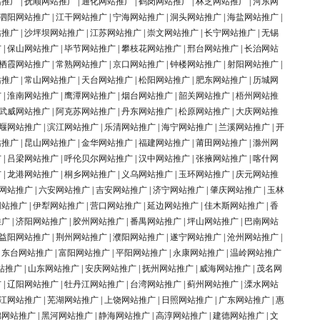
站推广
|
抚顺网站推广
|
通化网站推广
|
鹤岗网站推广
|
林芝网站推广
|
河东网
泗阳网站推广
|
江干网站推广
|
宁海网站推广
|
洞头网站推广
|
海盐网站推广
|
站推广
|
沙坪坝网站推广
|
江苏网站推广
|
崇文网站推广
|
长宁网站推广
|
无锡
广
|
保山网站推广
|
毕节网站推广
|
攀枝花网站推广
|
邢台网站推广
|
长治网站
栖霞网站推广
|
常熟网站推广
|
京口网站推广
|
钟楼网站推广
|
射阳网站推广
|
站推广
|
常山网站推广
|
天台网站推广
|
松阳网站推广
|
肥东网站推广
|
历城网
广
|
淮南网站推广
|
鹰潭网站推广
|
烟台网站推广
|
韶关网站推广
|
梧州网站推
武威网站推广
|
阿克苏网站推广
|
丹东网站推广
|
松原网站推广
|
大庆网站推
堰网站推广
|
滨江网站推广
|
乐清网站推广
|
海宁网站推广
|
兰溪网站推广
|
开
站推广
|
昆山网站推广
|
金华网站推广
|
福建网站推广
|
莆田网站推广
|
滁州网
广
|
吕梁网站推广
|
呼伦贝尔网站推广
|
汉中网站推广
|
张掖网站推广
|
喀什网
广
|
龙港网站推广
|
桐乡网站推广
|
义乌网站推广
|
玉环网站推广
|
庆元网站推
网站推广
|
六安网站推广
|
吉安网站推广
|
济宁网站推广
|
肇庆网站推广
|
玉林
网站推广
|
伊犁网站推广
|
营口网站推广
|
延边网站推广
|
佳木斯网站推广
|
香
推广
|
济阳网站推广
|
胶州网站推广
|
番禺网站推广
|
坪山网站推广
|
巴南网站
益阳网站推广
|
荆州网站推广
|
濮阳网站推广
|
遂宁网站推广
|
沧州网站推广
|
|
东台网站推广
|
富阳网站推广
|
平阳网站推广
|
永康网站推广
|
温岭网站推广
站推广
|
山东网站推广
|
安庆网站推广
|
抚州网站推广
|
威海网站推广
|
茂名网
广
|
辽阳网站推广
|
牡丹江网站推广
|
台湾网站推广
|
蓟州网站推广
|
溧水网站
江网站推广
|
芜湖网站推广
|
上饶网站推广
|
日照网站推广
|
广东网站推广
|
惠
锦网站推广
|
黑河网站推广
|
静海网站推广
|
高淳网站推广
|
建德网站推广
|
文