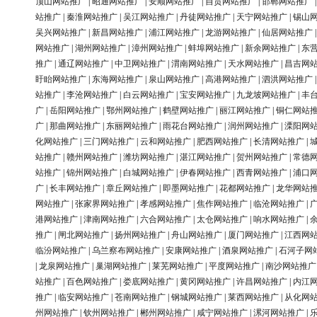
顶山网站推广
|
昭通网站推广
|
安顺网站推广
|
自贡网站推广
|
邯郸网站推广
站推广
|
秦淮网站推广
|
吴江网站推广
|
丹徒网站推广
|
天宁网站推广
|
锡山
吴兴网站推广
|
新昌网站推广
|
浦江网站推广
|
龙游网站推广
|
仙居网站推广
网站推广
|
湖州网站推广
|
漳州网站推广
|
蚌埠网站推广
|
新余网站推广
|
东
推广
|
通辽网站推广
|
中卫网站推广
|
渭南网站推广
|
天水网站推广
|
昌吉网
盱眙网站推广
|
东海网站推广
|
泉山网站推广
|
高港网站推广
|
泗洪网站推广
站推广
|
李沧网站推广
|
白云网站推广
|
宝安网站推广
|
九龙坡网站推广
|
丰
广
|
岳阳网站推广
|
鄂州网站推广
|
鹤壁网站推广
|
丽江网站推广
|
铜仁网站
广
|
那曲网站推广
|
东丽网站推广
|
雨花台网站推广
|
润州网站推广
|
溧阳网
化网站推广
|
三门网站推广
|
云和网站推广
|
肥西网站推广
|
长清网站推广
|
站推广
|
赣州网站推广
|
潍坊网站推广
|
湛江网站推广
|
贺州网站推广
|
常德
站推广
|
锦州网站推广
|
白城网站推广
|
伊春网站推广
|
西青网站推广
|
浦口
广
|
长丰网站推广
|
章丘网站推广
|
即墨网站推广
|
花都网站推广
|
龙华网站
网站推广
|
张家界网站推广
|
孝感网站推广
|
焦作网站推广
|
临沧网站推广
|
港网站推广
|
津南网站推广
|
六合网站推广
|
太仓网站推广
|
响水网站推广
|
推广
|
闸北网站推广
|
扬州网站推广
|
舟山网站推广
|
厦门网站推广
|
江西网
临汾网站推广
|
乌兰察布网站推广
|
安康网站推广
|
酒泉网站推广
|
石河子网
|
龙泉网站推广
|
巢湖网站推广
|
莱芜网站推广
|
平度网站推广
|
南沙网站推广
站推广
|
百色网站推广
|
娄底网站推广
|
黄冈网站推广
|
许昌网站推广
|
内江
推广
|
临安网站推广
|
苍南网站推广
|
钢城网站推广
|
莱西网站推广
|
从化网
州网站推广
|
钦州网站推广
|
郴州网站推广
|
咸宁网站推广
|
漯河网站推广
|