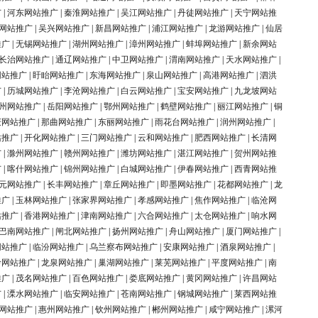
广
|
河东网站推广
|
秦淮网站推广
|
吴江网站推广
|
丹徒网站推广
|
天宁网站推
网站推广
|
吴兴网站推广
|
新昌网站推广
|
浦江网站推广
|
龙游网站推广
|
仙居
推广
|
无锡网站推广
|
湖州网站推广
|
漳州网站推广
|
蚌埠网站推广
|
新余网站
长治网站推广
|
通辽网站推广
|
中卫网站推广
|
渭南网站推广
|
天水网站推广
|
网站推广
|
盱眙网站推广
|
东海网站推广
|
泉山网站推广
|
高港网站推广
|
泗洪
广
|
历城网站推广
|
李沧网站推广
|
白云网站推广
|
宝安网站推广
|
九龙坡网站
州网站推广
|
岳阳网站推广
|
鄂州网站推广
|
鹤壁网站推广
|
丽江网站推广
|
铜
庆网站推广
|
那曲网站推广
|
东丽网站推广
|
雨花台网站推广
|
润州网站推广
|
站推广
|
开化网站推广
|
三门网站推广
|
云和网站推广
|
肥西网站推广
|
长清网
广
|
滁州网站推广
|
赣州网站推广
|
潍坊网站推广
|
湛江网站推广
|
贺州网站推
广
|
喀什网站推广
|
锦州网站推广
|
白城网站推广
|
伊春网站推广
|
西青网站推
元网站推广
|
长丰网站推广
|
章丘网站推广
|
即墨网站推广
|
花都网站推广
|
龙
推广
|
玉林网站推广
|
张家界网站推广
|
孝感网站推广
|
焦作网站推广
|
临沧网
站推广
|
香港网站推广
|
津南网站推广
|
六合网站推广
|
太仓网站推广
|
响水网
巴南网站推广
|
闸北网站推广
|
扬州网站推广
|
舟山网站推广
|
厦门网站推广
|
网站推广
|
临汾网站推广
|
乌兰察布网站推广
|
安康网站推广
|
酒泉网站推广
|
岭网站推广
|
龙泉网站推广
|
巢湖网站推广
|
莱芜网站推广
|
平度网站推广
|
南
推广
|
茂名网站推广
|
百色网站推广
|
娄底网站推广
|
黄冈网站推广
|
许昌网站
广
|
溧水网站推广
|
临安网站推广
|
苍南网站推广
|
钢城网站推广
|
莱西网站推
网站推广
|
惠州网站推广
|
钦州网站推广
|
郴州网站推广
|
咸宁网站推广
|
漯河