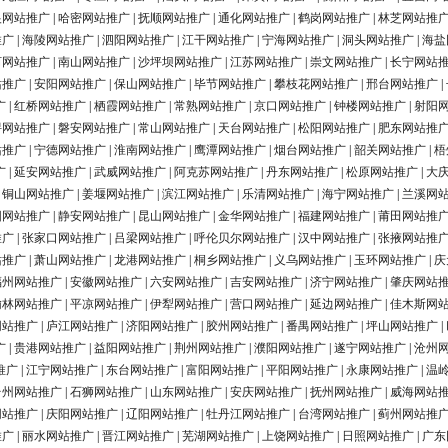
银网站推广
|
哈密网站推广
|
抚顺网站推广
|
通化网站推广
|
鹤岗网站推广
|
林芝网站推
推广
|
海陵网站推广
|
泗阳网站推广
|
江干网站推广
|
宁海网站推广
|
洞头网站推广
|
海盐
河网站推广
|
南山网站推广
|
沙坪坝网站推广
|
江苏网站推广
|
崇文网站推广
|
长宁网站
站推广
|
安阳网站推广
|
保山网站推广
|
毕节网站推广
|
攀枝花网站推广
|
邢台网站推广
|
广
|
红桥网站推广
|
栖霞网站推广
|
常熟网站推广
|
京口网站推广
|
钟楼网站推广
|
射阳
浔网站推广
|
磐安网站推广
|
常山网站推广
|
天台网站推广
|
松阳网站推广
|
肥东网站推
站推广
|
宁德网站推广
|
淮南网站推广
|
鹰潭网站推广
|
烟台网站推广
|
韶关网站推广
|
梧
广
|
延安网站推广
|
武威网站推广
|
阿克苏网站推广
|
丹东网站推广
|
松原网站推广
|
大
|
铜山网站推广
|
姜堰网站推广
|
滨江网站推广
|
乐清网站推广
|
海宁网站推广
|
兰溪网
阳网站推广
|
静安网站推广
|
昆山网站推广
|
金华网站推广
|
福建网站推广
|
莆田网站推
推广
|
张家口网站推广
|
吕梁网站推广
|
呼伦贝尔网站推广
|
汉中网站推广
|
张掖网站推
站推广
|
萧山网站推广
|
龙港网站推广
|
桐乡网站推广
|
义乌网站推广
|
玉环网站推广
|
庆
福州网站推广
|
安徽网站推广
|
六安网站推广
|
吉安网站推广
|
济宁网站推广
|
肇庆网站
榆林网站推广
|
平凉网站推广
|
伊犁网站推广
|
营口网站推广
|
延边网站推广
|
佳木斯网
网站推广
|
庐江网站推广
|
济阳网站推广
|
胶州网站推广
|
番禺网站推广
|
坪山网站推广
|
广
|
贵港网站推广
|
益阳网站推广
|
荆州网站推广
|
濮阳网站推广
|
遂宁网站推广
|
沧州
推广
|
江宁网站推广
|
东台网站推广
|
富阳网站推广
|
平阳网站推广
|
永康网站推广
|
温
台州网站推广
|
石狮网站推广
|
山东网站推广
|
安庆网站推广
|
抚州网站推广
|
威海网站
网站推广
|
庆阳网站推广
|
辽阳网站推广
|
牡丹江网站推广
|
台湾网站推广
|
蓟州网站推
推广
|
丽水网站推广
|
晋江网站推广
|
芜湖网站推广
|
上饶网站推广
|
日照网站推广
|
广东