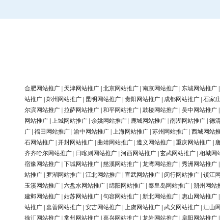
合肥网站推广
|
天津网站推广
|
北京网站推广
|
南京网站推广
|
东城网站推广
站推广
|
郑州网站推广
|
昆明网站推广
|
贵阳网站推广
|
成都网站推广
|
石家
尔滨网站推广
|
拉萨网站推广
|
和平网站推广
|
鼓楼网站推广
|
吴中网站推广
网站推广
|
上城网站推广
|
余姚网站推广
|
鹿城网站推广
|
南湖网站推广
|
德
广
|
福田网站推广
|
渝中网站推广
|
上海网站推广
|
苏州网站推广
|
西城网站
石网站推广
|
开封网站推广
|
曲靖网站推广
|
遵义网站推广
|
重庆网站推广
|
齐齐哈尔网站推广
|
日喀则网站推广
|
河西网站推广
|
玄武网站推广
|
相城网
宿豫网站推广
|
下城网站推广
|
慈溪网站推广
|
龙湾网站推广
|
秀洲网站推广
站推广
|
罗湖网站推广
|
江北网站推广
|
宣武网站推广
|
闵行网站推广
|
镇江
玉溪网站推广
|
六盘水网站推广
|
绵阳网站推广
|
秦皇岛网站推广
|
朔州网站
建邺网站推广
|
姑苏网站推广
|
句容网站推广
|
新北网站推广
|
惠山网站推广
站推广
|
嘉善网站推广
|
安吉网站推广
|
上虞网站推广
|
武义网站推广
|
江山
徐汇网站推广
|
常州网站推广
|
嘉兴网站推广
|
龙岩网站推广
|
阜阳网站推广