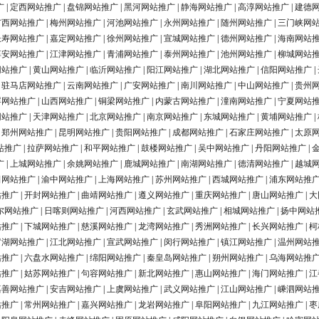
广
|
定西网站推广
|
盘锦网站推广
|
黑河网站推广
|
静海网站推广
|
高淳网站推广
|
建德
广西网站推广
|
梅州网站推广
|
河池网站推广
|
永州网站推广
|
随州网站推广
|
三门峡网
长寿网站推广
|
嘉定网站推广
|
徐州网站推广
|
宣城网站推广
|
德州网站推广
|
海南网站
淳安网站推广
|
江津网站推广
|
青浦网站推广
|
泰州网站推广
|
池州网站推广
|
柳城网站
网站推广
|
黄山网站推广
|
临沂网站推广
|
阳江网站推广
|
湖北网站推广
|
信阳网站推广
|
|
驻马店网站推广
|
云南网站推广
|
广安网站推广
|
南川网站推广
|
中山网站推广
|
贵州
浮网站推广
|
山西网站推广
|
铜梁网站推广
|
内蒙古网站推广
|
潼南网站推广
|
宁夏网站
网站推广
|
天津网站推广
|
北京网站推广
|
南京网站推广
|
东城网站推广
|
黄埔网站推广
|
|
郑州网站推广
|
昆明网站推广
|
贵阳网站推广
|
成都网站推广
|
石家庄网站推广
|
太原
站推广
|
拉萨网站推广
|
和平网站推广
|
鼓楼网站推广
|
吴中网站推广
|
丹阳网站推广
|
广
|
上城网站推广
|
余姚网站推广
|
鹿城网站推广
|
南湖网站推广
|
德清网站推广
|
越城
田网站推广
|
渝中网站推广
|
上海网站推广
|
苏州网站推广
|
西城网站推广
|
浦东网站推
站推广
|
开封网站推广
|
曲靖网站推广
|
遵义网站推广
|
重庆网站推广
|
唐山网站推广
|
大
尔网站推广
|
日喀则网站推广
|
河西网站推广
|
玄武网站推广
|
相城网站推广
|
扬中网站
站推广
|
下城网站推广
|
慈溪网站推广
|
龙湾网站推广
|
秀洲网站推广
|
长兴网站推广
|
柯
罗湖网站推广
|
江北网站推广
|
宣武网站推广
|
闵行网站推广
|
镇江网站推广
|
温州网站
站推广
|
六盘水网站推广
|
绵阳网站推广
|
秦皇岛网站推广
|
朔州网站推广
|
乌海网站推
站推广
|
姑苏网站推广
|
句容网站推广
|
新北网站推广
|
惠山网站推广
|
海门网站推广
|
江
嘉善网站推广
|
安吉网站推广
|
上虞网站推广
|
武义网站推广
|
江山网站推广
|
嵊泗网站
站推广
|
常州网站推广
|
嘉兴网站推广
|
龙岩网站推广
|
阜阳网站推广
|
九江网站推广
|
枣