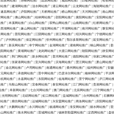
|
阳泉网站推广
|
赤峰网站推广
|
固原网站推广
|
咸阳网站推广
|
白银网站推广
|
哈密网
网站推广
|
建湖网站推广
|
涟水网站推广
|
灌云网站推广
|
云龙网站推广
|
海陵网站推广
|
|
遂昌网站推广
|
庐阳网站推广
|
天桥网站推广
|
崂山网站推广
|
天河网站推广
|
南山网
营网站推广
|
佛山网站推广
|
桂林网站推广
|
邵阳网站推广
|
襄阳网站推广
|
安阳网站推
站推广
|
本溪网站推广
|
白山网站推广
|
双鸭山网站推广
|
山南网站推广
|
红桥网站推广
|
|
西湖网站推广
|
象山网站推广
|
瑞安网站推广
|
平湖网站推广
|
南浔网站推广
|
磐安网
台网站推广
|
普陀网站推广
|
江阴网站推广
|
浙江网站推广
|
绍兴网站推广
|
宁德网站推
推广
|
泸州网站推广
|
保定网站推广
|
忻州网站推广
|
鄂尔多斯网站推广
|
延安网站推广
|
站推广
|
新吴网站推广
|
阜宁网站推广
|
金湖网站推广
|
灌南网站推广
|
铜山网站推广
|
姜
城阳网站推广
|
黄埔网站推广
|
龙岗网站推广
|
大渡口网站推广
|
朝阳网站推广
|
静安网
网站推广
|
荆门网站推广
|
新乡网站推广
|
普洱网站推广
|
德阳网站推广
|
张家口网站推
网站推广
|
张家港网站推广
|
宜兴网站推广
|
滨海网站推广
|
贾汪网站推广
|
萧山网站推
推广
|
渝北网站推广
|
卢湾网站推广
|
南通网站推广
|
衢州网站推广
|
福州网站推广
|
安徽
广元网站推广
|
承德网站推广
|
晋中网站推广
|
巴彦淖尔网站推广
|
榆林网站推广
|
平凉
余杭网站推广
|
永嘉网站推广
|
东阳网站推广
|
临海网站推广
|
景宁网站推广
|
庐江网站
站推广
|
马鞍山网站推广
|
宜春网站推广
|
泰安网站推广
|
江门网站推广
|
贵港网站推广
|
站推广
|
阜新网站推广
|
七台河网站推广
|
澳门网站推广
|
北辰网站推广
|
江宁网站推广
|
光明网站推广
|
北碚网站推广
|
虹口网站推广
|
盐城网站推广
|
台州网站推广
|
石狮网
网站推广
|
廊坊网站推广
|
运城网站推广
|
兴安盟网站推广
|
商洛网站推广
|
庆阳网站推
站推广
|
大鹏网站推广
|
永川网站推广
|
杨浦网站推广
|
淮安网站推广
|
丽水网站推广
|
晋
乐山网站推广
|
衡水网站推广
|
晋城网站推广
|
锡林郭勒盟网站推广
|
定西网站推广
|
盘