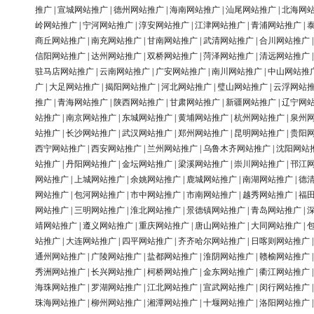
推广
|
宣城网站推广
|
德州网站推广
|
海南网站推广
|
汕尾网站推广
|
北海网
岭网站推广
|
宁河网站推广
|
淳安网站推广
|
江津网站推广
|
青浦网站推广
|
商丘网站推广
|
南充网站推广
|
甘南网站推广
|
武清网站推广
|
合川网站推广
信阳网站推广
|
达州网站推广
|
双桥网站推广
|
菏泽网站推广
|
清远网站推广
驻马店网站推广
|
云南网站推广
|
广安网站推广
|
南川网站推广
|
中山网站推
广
|
大足网站推广
|
揭阳网站推广
|
河北网站推广
|
璧山网站推广
|
云浮网站
推广
|
青海网站推广
|
陕西网站推广
|
甘肃网站推广
|
新疆网站推广
|
辽宁网
站推广
|
南京网站推广
|
东城网站推广
|
黄埔网站推广
|
杭州网站推广
|
泉州
站推广
|
长沙网站推广
|
武汉网站推广
|
郑州网站推广
|
昆明网站推广
|
贵阳
西宁网站推广
|
西安网站推广
|
兰州网站推广
|
乌鲁木齐网站推广
|
沈阳网站
站推广
|
丹阳网站推广
|
金坛网站推广
|
梁溪网站推广
|
崇川网站推广
|
邗江
网站推广
|
上城网站推广
|
余姚网站推广
|
鹿城网站推广
|
南湖网站推广
|
德
网站推广
|
包河网站推广
|
市中网站推广
|
市南网站推广
|
越秀网站推广
|
福
网站推广
|
三明网站推广
|
淮北网站推广
|
景德镇网站推广
|
青岛网站推广
|
靖网站推广
|
遵义网站推广
|
重庆网站推广
|
唐山网站推广
|
大同网站推广
|
站推广
|
大连网站推广
|
四平网站推广
|
齐齐哈尔网站推广
|
日喀则网站推广
通州网站推广
|
广陵网站推广
|
盐都网站推广
|
淮阴网站推广
|
赣榆网站推广
秀洲网站推广
|
长兴网站推广
|
柯桥网站推广
|
金东网站推广
|
衢江网站推广
海珠网站推广
|
罗湖网站推广
|
江北网站推广
|
宣武网站推广
|
闵行网站推广
珠海网站推广
|
柳州网站推广
|
湘潭网站推广
|
十堰网站推广
|
洛阳网站推广