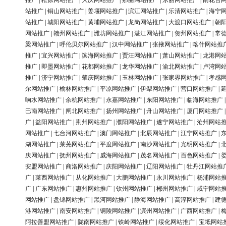
推广
|
松原网站推广
|
大庆网站推广
|
那曲网站推广
|
东丽网站推广
|
雨花台
站推广
|
铜山网站推广
|
姜堰网站推广
|
滨江网站推广
|
乐清网站推广
|
海宁
站推广
|
城阳网站推广
|
黄埔网站推广
|
龙岗网站推广
|
大渡口网站推广
|
朝
网站推广
|
赣州网站推广
|
潍坊网站推广
|
湛江网站推广
|
贺州网站推广
|
常
梁网站推广
|
呼伦贝尔网站推广
|
汉中网站推广
|
张掖网站推广
|
喀什网站推
推广
|
宜兴网站推广
|
滨海网站推广
|
贾汪网站推广
|
萧山网站推广
|
龙港网
推广
|
即墨网站推广
|
花都网站推广
|
龙华网站推广
|
渝北网站推广
|
卢湾网
推广
|
济宁网站推广
|
肇庆网站推广
|
玉林网站推广
|
张家界网站推广
|
孝感
尔网站推广
|
榆林网站推广
|
平凉网站推广
|
伊犁网站推广
|
营口网站推广
|
响水网站推广
|
余杭网站推广
|
永嘉网站推广
|
东阳网站推广
|
临海网站推广
巴南网站推广
|
闸北网站推广
|
扬州网站推广
|
舟山网站推广
|
厦门网站推广
广
|
益阳网站推广
|
荆州网站推广
|
濮阳网站推广
|
遂宁网站推广
|
沧州网站
网站推广
|
七台河网站推广
|
澳门网站推广
|
北辰网站推广
|
江宁网站推广
|
湖网站推广
|
莱芜网站推广
|
平度网站推广
|
南沙网站推广
|
光明网站推广
|
庆网站推广
|
抚州网站推广
|
威海网站推广
|
茂名网站推广
|
百色网站推广
|
安盟网站推广
|
商洛网站推广
|
庆阳网站推广
|
辽阳网站推广
|
牡丹江网站推
广
|
莱西网站推广
|
从化网站推广
|
大鹏网站推广
|
永川网站推广
|
杨浦网站
广
|
广东网站推广
|
惠州网站推广
|
钦州网站推广
|
郴州网站推广
|
咸宁网站
网站推广
|
盘锦网站推广
|
黑河网站推广
|
静海网站推广
|
高淳网站推广
|
建
港网站推广
|
南安网站推广
|
铜陵网站推广
|
滨州网站推广
|
广西网站推广
|
阿拉善盟网站推广
|
陇南网站推广
|
铁岭网站推广
|
绥化网站推广
|
宝坻网站