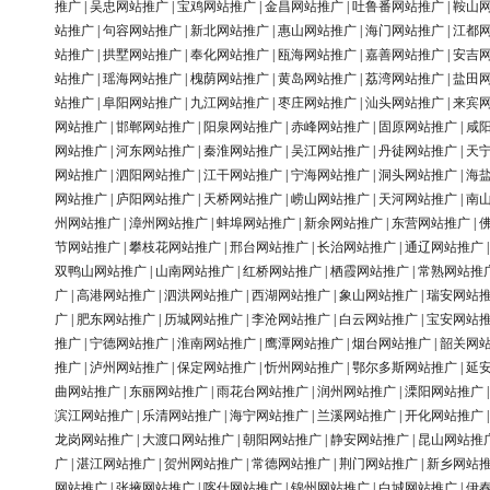
推广
|
吴忠网站推广
|
宝鸡网站推广
|
金昌网站推广
|
吐鲁番网站推广
|
鞍山
站推广
|
句容网站推广
|
新北网站推广
|
惠山网站推广
|
海门网站推广
|
江都
站推广
|
拱墅网站推广
|
奉化网站推广
|
瓯海网站推广
|
嘉善网站推广
|
安吉
站推广
|
瑶海网站推广
|
槐荫网站推广
|
黄岛网站推广
|
荔湾网站推广
|
盐田
站推广
|
阜阳网站推广
|
九江网站推广
|
枣庄网站推广
|
汕头网站推广
|
来宾
网站推广
|
邯郸网站推广
|
阳泉网站推广
|
赤峰网站推广
|
固原网站推广
|
咸
网站推广
|
河东网站推广
|
秦淮网站推广
|
吴江网站推广
|
丹徒网站推广
|
天
网站推广
|
泗阳网站推广
|
江干网站推广
|
宁海网站推广
|
洞头网站推广
|
海
网站推广
|
庐阳网站推广
|
天桥网站推广
|
崂山网站推广
|
天河网站推广
|
南
州网站推广
|
漳州网站推广
|
蚌埠网站推广
|
新余网站推广
|
东营网站推广
|
节网站推广
|
攀枝花网站推广
|
邢台网站推广
|
长治网站推广
|
通辽网站推广
双鸭山网站推广
|
山南网站推广
|
红桥网站推广
|
栖霞网站推广
|
常熟网站推
广
|
高港网站推广
|
泗洪网站推广
|
西湖网站推广
|
象山网站推广
|
瑞安网站
广
|
肥东网站推广
|
历城网站推广
|
李沧网站推广
|
白云网站推广
|
宝安网站
推广
|
宁德网站推广
|
淮南网站推广
|
鹰潭网站推广
|
烟台网站推广
|
韶关网
推广
|
泸州网站推广
|
保定网站推广
|
忻州网站推广
|
鄂尔多斯网站推广
|
延
曲网站推广
|
东丽网站推广
|
雨花台网站推广
|
润州网站推广
|
溧阳网站推广
滨江网站推广
|
乐清网站推广
|
海宁网站推广
|
兰溪网站推广
|
开化网站推广
龙岗网站推广
|
大渡口网站推广
|
朝阳网站推广
|
静安网站推广
|
昆山网站推
广
|
湛江网站推广
|
贺州网站推广
|
常德网站推广
|
荆门网站推广
|
新乡网站
网站推广
|
张掖网站推广
|
喀什网站推广
|
锦州网站推广
|
白城网站推广
|
伊