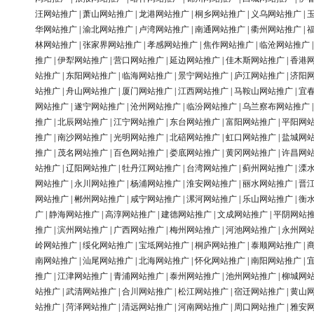
汪网站推广
|
萧山网站推广
|
龙港网站推广
|
桐乡网站推广
|
义乌网站推广
|
华网站推广
|
渝北网站推广
|
卢湾网站推广
|
南通网站推广
|
衢州网站推广
|
林网站推广
|
张家界网站推广
|
孝感网站推广
|
焦作网站推广
|
临沧网站推广
推广
|
伊犁网站推广
|
营口网站推广
|
延边网站推广
|
佳木斯网站推广
|
香港
站推广
|
东阳网站推广
|
临海网站推广
|
景宁网站推广
|
庐江网站推广
|
济阳
站推广
|
舟山网站推广
|
厦门网站推广
|
江西网站推广
|
马鞍山网站推广
|
宜
网站推广
|
遂宁网站推广
|
沧州网站推广
|
临汾网站推广
|
乌兰察布网站推广
推广
|
北辰网站推广
|
江宁网站推广
|
东台网站推广
|
富阳网站推广
|
平阳网
推广
|
南沙网站推广
|
光明网站推广
|
北碚网站推广
|
虹口网站推广
|
盐城网
推广
|
茂名网站推广
|
百色网站推广
|
娄底网站推广
|
黄冈网站推广
|
许昌网
站推广
|
辽阳网站推广
|
牡丹江网站推广
|
台湾网站推广
|
蓟州网站推广
|
溧
网站推广
|
永川网站推广
|
杨浦网站推广
|
淮安网站推广
|
丽水网站推广
|
晋
网站推广
|
郴州网站推广
|
咸宁网站推广
|
漯河网站推广
|
乐山网站推广
|
衡
广
|
静海网站推广
|
高淳网站推广
|
建德网站推广
|
文成网站推广
|
平阴网站
推广
|
滨州网站推广
|
广西网站推广
|
梅州网站推广
|
河池网站推广
|
永州网
岭网站推广
|
绥化网站推广
|
宝坻网站推广
|
桐庐网站推广
|
泰顺网站推广
|
南网站推广
|
汕尾网站推广
|
北海网站推广
|
怀化网站推广
|
南阳网站推广
|
推广
|
江津网站推广
|
青浦网站推广
|
泰州网站推广
|
池州网站推广
|
柳城网
站推广
|
武清网站推广
|
合川网站推广
|
松江网站推广
|
宿迁网站推广
|
黄山
站推广
|
菏泽网站推广
|
清远网站推广
|
河南网站推广
|
周口网站推广
|
雅安