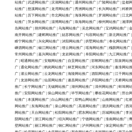
站推广
|
武进网站推广
|
滨湖网站推广
|
通州网站推广
|
广陵网站推广
|
盐都
站推广
|
慈溪网站推广
|
龙湾网站推广
|
秀洲网站推广
|
长兴网站推广
|
柯桥
站推广
|
历下网站推广
|
市北网站推广
|
海珠网站推广
|
罗湖网站推广
|
江北
站推广
|
萍乡网站推广
|
淄博网站推广
|
珠海网站推广
|
柳州网站推广
|
湘潭
岛网站推广
|
朔州网站推广
|
乌海网站推广
|
吴忠网站推广
|
宝鸡网站推广
|
南开网站推广
|
建邺网站推广
|
姑苏网站推广
|
句容网站推广
|
新北网站推广
睢宁网站推广
|
兴化网站推广
|
沭阳网站推广
|
拱墅网站推广
|
奉化网站推广
嵊泗网站推广
|
椒江网站推广
|
缙云网站推广
|
瑶海网站推广
|
槐荫网站推广
常州网站推广
|
嘉兴网站推广
|
龙岩网站推广
|
阜阳网站推广
|
九江网站推广
广
|
昭通网站推广
|
安顺网站推广
|
自贡网站推广
|
邯郸网站推广
|
阳泉网站
广
|
通化网站推广
|
鹤岗网站推广
|
林芝网站推广
|
河东网站推广
|
秦淮网站
广
|
灌云网站推广
|
云龙网站推广
|
海陵网站推广
|
泗阳网站推广
|
江干网站
广
|
龙游网站推广
|
仙居网站推广
|
遂昌网站推广
|
庐阳网站推广
|
天桥网站
推广
|
长宁网站推广
|
无锡网站推广
|
湖州网站推广
|
漳州网站推广
|
蚌埠网
推广
|
安阳网站推广
|
保山网站推广
|
毕节网站推广
|
攀枝花网站推广
|
邢台
站推广
|
本溪网站推广
|
白山网站推广
|
双鸭山网站推广
|
山南网站推广
|
红
网站推广
|
东海网站推广
|
泉山网站推广
|
高港网站推广
|
泗洪网站推广
|
西
网站推广
|
天台网站推广
|
松阳网站推广
|
肥东网站推广
|
历城网站推广
|
李
阴网站推广
|
浙江网站推广
|
绍兴网站推广
|
宁德网站推广
|
淮南网站推广
|
壁网站推广
|
丽江网站推广
|
铜仁网站推广
|
泸州网站推广
|
保定网站推广
|