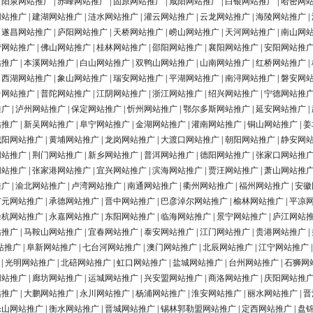
|
阳泉网站推广
|
赤峰网站推广
|
固原网站推广
|
咸阳网站推广
|
白银网站推广
|
哈密网
网站推广
|
建湖网站推广
|
涟水网站推广
|
灌云网站推广
|
云龙网站推广
|
海陵网站推广
|
|
遂昌网站推广
|
庐阳网站推广
|
天桥网站推广
|
崂山网站推广
|
天河网站推广
|
南山网
营网站推广
|
佛山网站推广
|
桂林网站推广
|
邵阳网站推广
|
襄阳网站推广
|
安阳网站推
站推广
|
本溪网站推广
|
白山网站推广
|
双鸭山网站推广
|
山南网站推广
|
红桥网站推广
|
|
西湖网站推广
|
象山网站推广
|
瑞安网站推广
|
平湖网站推广
|
南浔网站推广
|
磐安网
台网站推广
|
普陀网站推广
|
江阴网站推广
|
浙江网站推广
|
绍兴网站推广
|
宁德网站推
推广
|
泸州网站推广
|
保定网站推广
|
忻州网站推广
|
鄂尔多斯网站推广
|
延安网站推广
|
站推广
|
新吴网站推广
|
阜宁网站推广
|
金湖网站推广
|
灌南网站推广
|
铜山网站推广
|
姜
城阳网站推广
|
黄埔网站推广
|
龙岗网站推广
|
大渡口网站推广
|
朝阳网站推广
|
静安网
网站推广
|
荆门网站推广
|
新乡网站推广
|
普洱网站推广
|
德阳网站推广
|
张家口网站推
网站推广
|
张家港网站推广
|
宜兴网站推广
|
滨海网站推广
|
贾汪网站推广
|
萧山网站推
推广
|
渝北网站推广
|
卢湾网站推广
|
南通网站推广
|
衢州网站推广
|
福州网站推广
|
安徽
广元网站推广
|
承德网站推广
|
晋中网站推广
|
巴彦淖尔网站推广
|
榆林网站推广
|
平凉
余杭网站推广
|
永嘉网站推广
|
东阳网站推广
|
临海网站推广
|
景宁网站推广
|
庐江网站
站推广
|
马鞍山网站推广
|
宜春网站推广
|
泰安网站推广
|
江门网站推广
|
贵港网站推广
|
站推广
|
阜新网站推广
|
七台河网站推广
|
澳门网站推广
|
北辰网站推广
|
江宁网站推广
|
光明网站推广
|
北碚网站推广
|
虹口网站推广
|
盐城网站推广
|
台州网站推广
|
石狮网
网站推广
|
廊坊网站推广
|
运城网站推广
|
兴安盟网站推广
|
商洛网站推广
|
庆阳网站推
站推广
|
大鹏网站推广
|
永川网站推广
|
杨浦网站推广
|
淮安网站推广
|
丽水网站推广
|
晋
乐山网站推广
|
衡水网站推广
|
晋城网站推广
|
锡林郭勒盟网站推广
|
定西网站推广
|
盘