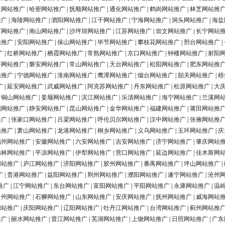
银网站推广
|
哈密网站推广
|
抚顺网站推广
|
通化网站推广
|
鹤岗网站推广
|
林芝网站推
推广
|
海陵网站推广
|
泗阳网站推广
|
江干网站推广
|
宁海网站推广
|
洞头网站推广
|
海盐
河网站推广
|
南山网站推广
|
沙坪坝网站推广
|
江苏网站推广
|
崇文网站推广
|
长宁网站
站推广
|
安阳网站推广
|
保山网站推广
|
毕节网站推广
|
攀枝花网站推广
|
邢台网站推广
|
广
|
红桥网站推广
|
栖霞网站推广
|
常熟网站推广
|
京口网站推广
|
钟楼网站推广
|
射阳
浔网站推广
|
磐安网站推广
|
常山网站推广
|
天台网站推广
|
松阳网站推广
|
肥东网站推
站推广
|
宁德网站推广
|
淮南网站推广
|
鹰潭网站推广
|
烟台网站推广
|
韶关网站推广
|
梧
广
|
延安网站推广
|
武威网站推广
|
阿克苏网站推广
|
丹东网站推广
|
松原网站推广
|
大
|
铜山网站推广
|
姜堰网站推广
|
滨江网站推广
|
乐清网站推广
|
海宁网站推广
|
兰溪网
阳网站推广
|
静安网站推广
|
昆山网站推广
|
金华网站推广
|
福建网站推广
|
莆田网站推
推广
|
张家口网站推广
|
吕梁网站推广
|
呼伦贝尔网站推广
|
汉中网站推广
|
张掖网站推
站推广
|
萧山网站推广
|
龙港网站推广
|
桐乡网站推广
|
义乌网站推广
|
玉环网站推广
|
庆
福州网站推广
|
安徽网站推广
|
六安网站推广
|
吉安网站推广
|
济宁网站推广
|
肇庆网站
榆林网站推广
|
平凉网站推广
|
伊犁网站推广
|
营口网站推广
|
延边网站推广
|
佳木斯网
网站推广
|
庐江网站推广
|
济阳网站推广
|
胶州网站推广
|
番禺网站推广
|
坪山网站推广
|
广
|
贵港网站推广
|
益阳网站推广
|
荆州网站推广
|
濮阳网站推广
|
遂宁网站推广
|
沧州
推广
|
江宁网站推广
|
东台网站推广
|
富阳网站推广
|
平阳网站推广
|
永康网站推广
|
温
台州网站推广
|
石狮网站推广
|
山东网站推广
|
安庆网站推广
|
抚州网站推广
|
威海网站
网站推广
|
庆阳网站推广
|
辽阳网站推广
|
牡丹江网站推广
|
台湾网站推广
|
蓟州网站推
推广
|
丽水网站推广
|
晋江网站推广
|
芜湖网站推广
|
上饶网站推广
|
日照网站推广
|
广东