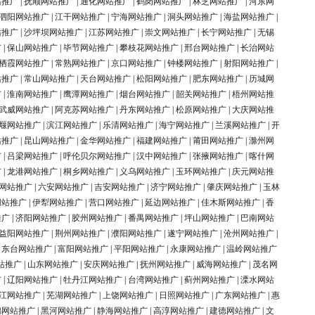
站推广
|
抚顺网站推广
|
通化网站推广
|
鹤岗网站推广
|
林芝网站推广
|
河东网
泗阳网站推广
|
江干网站推广
|
宁海网站推广
|
洞头网站推广
|
海盐网站推广
|
站推广
|
沙坪坝网站推广
|
江苏网站推广
|
崇文网站推广
|
长宁网站推广
|
无锡
广
|
保山网站推广
|
毕节网站推广
|
攀枝花网站推广
|
邢台网站推广
|
长治网站
栖霞网站推广
|
常熟网站推广
|
京口网站推广
|
钟楼网站推广
|
射阳网站推广
|
站推广
|
常山网站推广
|
天台网站推广
|
松阳网站推广
|
肥东网站推广
|
历城网
广
|
淮南网站推广
|
鹰潭网站推广
|
烟台网站推广
|
韶关网站推广
|
梧州网站推
武威网站推广
|
阿克苏网站推广
|
丹东网站推广
|
松原网站推广
|
大庆网站推
堰网站推广
|
滨江网站推广
|
乐清网站推广
|
海宁网站推广
|
兰溪网站推广
|
开
站推广
|
昆山网站推广
|
金华网站推广
|
福建网站推广
|
莆田网站推广
|
滁州网
广
|
吕梁网站推广
|
呼伦贝尔网站推广
|
汉中网站推广
|
张掖网站推广
|
喀什网
广
|
龙港网站推广
|
桐乡网站推广
|
义乌网站推广
|
玉环网站推广
|
庆元网站推
网站推广
|
六安网站推广
|
吉安网站推广
|
济宁网站推广
|
肇庆网站推广
|
玉林
网站推广
|
伊犁网站推广
|
营口网站推广
|
延边网站推广
|
佳木斯网站推广
|
香
推广
|
济阳网站推广
|
胶州网站推广
|
番禺网站推广
|
坪山网站推广
|
巴南网站
益阳网站推广
|
荆州网站推广
|
濮阳网站推广
|
遂宁网站推广
|
沧州网站推广
|
|
东台网站推广
|
富阳网站推广
|
平阳网站推广
|
永康网站推广
|
温岭网站推广
站推广
|
山东网站推广
|
安庆网站推广
|
抚州网站推广
|
威海网站推广
|
茂名网
广
|
辽阳网站推广
|
牡丹江网站推广
|
台湾网站推广
|
蓟州网站推广
|
溧水网站
江网站推广
|
芜湖网站推广
|
上饶网站推广
|
日照网站推广
|
广东网站推广
|
惠
锦网站推广
|
黑河网站推广
|
静海网站推广
|
高淳网站推广
|
建德网站推广
|
文