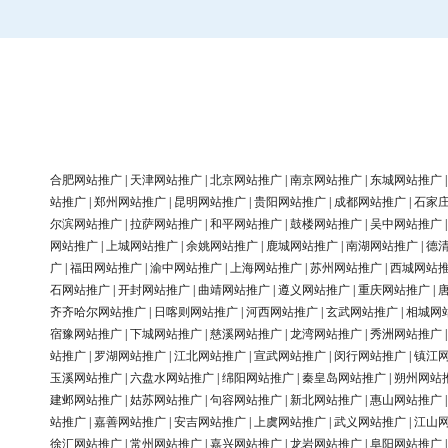
合肥网站推广
|
天津网站推广
|
北京网站推广
|
南京网站推广
|
东城网站推广
站推广
|
郑州网站推广
|
昆明网站推广
|
贵阳网站推广
|
成都网站推广
|
石家
尔滨网站推广
|
拉萨网站推广
|
和平网站推广
|
鼓楼网站推广
|
吴中网站推广
网站推广
|
上城网站推广
|
余姚网站推广
|
鹿城网站推广
|
南湖网站推广
|
德
广
|
福田网站推广
|
渝中网站推广
|
上海网站推广
|
苏州网站推广
|
西城网站
石网站推广
|
开封网站推广
|
曲靖网站推广
|
遵义网站推广
|
重庆网站推广
|
齐齐哈尔网站推广
|
日喀则网站推广
|
河西网站推广
|
玄武网站推广
|
相城网
宿豫网站推广
|
下城网站推广
|
慈溪网站推广
|
龙湾网站推广
|
秀洲网站推广
站推广
|
罗湖网站推广
|
江北网站推广
|
宣武网站推广
|
闵行网站推广
|
镇江
玉溪网站推广
|
六盘水网站推广
|
绵阳网站推广
|
秦皇岛网站推广
|
朔州网站
建邺网站推广
|
姑苏网站推广
|
句容网站推广
|
新北网站推广
|
惠山网站推广
站推广
|
嘉善网站推广
|
安吉网站推广
|
上虞网站推广
|
武义网站推广
|
江山
徐汇网站推广
|
常州网站推广
|
嘉兴网站推广
|
龙岩网站推广
|
阜阳网站推广