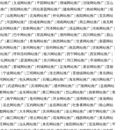
网站推广
|
文成网站推广
|
平阴网站推广
|
增城网站推广
|
涪陵网站推广
|
宝山
站推广
|
资阳网站推广
|
阿拉善盟网站推广
|
陇南网站推广
|
铁岭网站推广
|
绥
推广
|
汕尾网站推广
|
北海网站推广
|
怀化网站推广
|
南阳网站推广
|
宜宾网站
推广
|
河源网站推广
|
防城港网站推广
|
湖南网站推广
|
商丘网站推广
|
南充网
达州网站推广
|
双桥网站推广
|
菏泽网站推广
|
清远网站推广
|
河南网站推广
|
网站推广
|
巴中网站推广
|
荣昌网站推广
|
潮州网站推广
|
四川网站推广
|
眉山
推广
|
綦江网站推广
|
青海网站推广
|
陕西网站推广
|
甘肃网站推广
|
新疆网站
杭州网站推广
|
泉州网站推广
|
宿州网站推广
|
南昌网站推广
|
济南网站推广
|
网站推广
|
呼和浩特网站推广
|
银川网站推广
|
西宁网站推广
|
西安网站推广
|
金坛网站推广
|
梁溪网站推广
|
崇川网站推广
|
邗江网站推广
|
亭湖网站推广
|
网站推广
|
婺城网站推广
|
柯城网站推广
|
定海网站推广
|
黄岩网站推广
|
莲都
广
|
宁波网站推广
|
三明网站推广
|
淮北网站推广
|
景德镇网站推广
|
青岛网站
同网站推广
|
包头网站推广
|
石嘴山网站推广
|
海东网站推广
|
铜川网站推广
|
推广
|
武进网站推广
|
滨湖网站推广
|
通州网站推广
|
广陵网站推广
|
盐都网站
桥网站推广
|
金东网站推广
|
衢江网站推广
|
岱山网站推广
|
路桥网站推广
|
青
推广
|
南平网站推广
|
亳州网站推广
|
萍乡网站推广
|
淄博网站推广
|
珠海网站
广
|
吴忠网站推广
|
宝鸡网站推广
|
金昌网站推广
|
吐鲁番网站推广
|
鞍山网站
都网站推广
|
大丰网站推广
|
洪泽网站推广
|
连云网站推广
|
睢宁网站推广
|
兴
推广
|
椒江网站推广
|
缙云网站推广
|
瑶海网站推广
|
槐荫网站推广
|
黄岛网站
庄网站推广
|
汕头网站推广
|
来宾网站推广
|
衡阳网站推广
|
宜昌网站推广
|
平