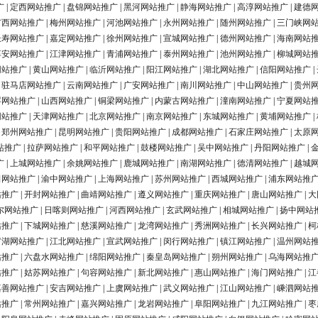
广
|
定西网站推广
|
盘锦网站推广
|
黑河网站推广
|
静海网站推广
|
高淳网站推广
|
建德
广西网站推广
|
梅州网站推广
|
河池网站推广
|
永州网站推广
|
随州网站推广
|
三门峡网
长寿网站推广
|
嘉定网站推广
|
徐州网站推广
|
宣城网站推广
|
德州网站推广
|
海南网站
淳安网站推广
|
江津网站推广
|
青浦网站推广
|
泰州网站推广
|
池州网站推广
|
柳城网站
网站推广
|
黄山网站推广
|
临沂网站推广
|
阳江网站推广
|
湖北网站推广
|
信阳网站推广
|
|
驻马店网站推广
|
云南网站推广
|
广安网站推广
|
南川网站推广
|
中山网站推广
|
贵州
浮网站推广
|
山西网站推广
|
铜梁网站推广
|
内蒙古网站推广
|
潼南网站推广
|
宁夏网站
网站推广
|
天津网站推广
|
北京网站推广
|
南京网站推广
|
东城网站推广
|
黄埔网站推广
|
|
郑州网站推广
|
昆明网站推广
|
贵阳网站推广
|
成都网站推广
|
石家庄网站推广
|
太原
站推广
|
拉萨网站推广
|
和平网站推广
|
鼓楼网站推广
|
吴中网站推广
|
丹阳网站推广
|
广
|
上城网站推广
|
余姚网站推广
|
鹿城网站推广
|
南湖网站推广
|
德清网站推广
|
越城
田网站推广
|
渝中网站推广
|
上海网站推广
|
苏州网站推广
|
西城网站推广
|
浦东网站推
站推广
|
开封网站推广
|
曲靖网站推广
|
遵义网站推广
|
重庆网站推广
|
唐山网站推广
|
大
尔网站推广
|
日喀则网站推广
|
河西网站推广
|
玄武网站推广
|
相城网站推广
|
扬中网站
站推广
|
下城网站推广
|
慈溪网站推广
|
龙湾网站推广
|
秀洲网站推广
|
长兴网站推广
|
柯
罗湖网站推广
|
江北网站推广
|
宣武网站推广
|
闵行网站推广
|
镇江网站推广
|
温州网站
站推广
|
六盘水网站推广
|
绵阳网站推广
|
秦皇岛网站推广
|
朔州网站推广
|
乌海网站推
站推广
|
姑苏网站推广
|
句容网站推广
|
新北网站推广
|
惠山网站推广
|
海门网站推广
|
江
嘉善网站推广
|
安吉网站推广
|
上虞网站推广
|
武义网站推广
|
江山网站推广
|
嵊泗网站
站推广
|
常州网站推广
|
嘉兴网站推广
|
龙岩网站推广
|
阜阳网站推广
|
九江网站推广
|
枣