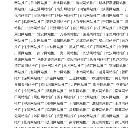
网站推广
|
乐山网站推广
|
衡水网站推广
|
晋城网站推广
|
锡林郭勒盟网站推
网站推广
|
连云港网站推广
|
南安网站推广
|
铜陵网站推广
|
滨州网站推广
|
化网站推广
|
宝坻网站推广
|
桐庐网站推广
|
泰顺网站推广
|
商河网站推广
|
推广
|
临夏网站推广
|
葫芦岛网站推广
|
大兴安岭网站推广
|
宁河网站推广
|
站推广
|
甘南网站推广
|
武清网站推广
|
合川网站推广
|
松江网站推广
|
宿迁
周口网站推广
|
雅安网站推广
|
万盛网站推广
|
莱芜网站推广
|
东莞网站推广
网站推广
|
大足网站推广
|
揭阳网站推广
|
河北网站推广
|
璧山网站推广
|
云
推广
|
辽宁网站推广
|
吉林网站推广
|
黑龙江网站推广
|
西藏网站推广
|
合肥
广州网站推广
|
南宁网站推广
|
海口网站推广
|
长沙网站推广
|
武汉网站推广
兰州网站推广
|
乌鲁木齐网站推广
|
沈阳网站推广
|
长春网站推广
|
哈尔滨网
清江浦网站推广
|
海州网站推广
|
丰县网站推广
|
靖江网站推广
|
宿城网站推
网站推广
|
包河网站推广
|
市中网站推广
|
市南网站推广
|
越秀网站推广
|
福
推广
|
深圳网站推广
|
崇左网站推广
|
三亚网站推广
|
株洲网站推广
|
黄石网
嘉峪关网站推广
|
克拉玛依网站推广
|
大连网站推广
|
四平网站推广
|
齐齐哈
推广
|
淮阴网站推广
|
赣榆网站推广
|
沛县网站推广
|
泰兴网站推广
|
宿豫网
田网站推广
|
蜀山网站推广
|
历下网站推广
|
市北网站推广
|
海珠网站推广
|
推广
|
柳州网站推广
|
湘潭网站推广
|
十堰网站推广
|
洛阳网站推广
|
玉溪网
推广
|
辽源网站推广
|
鸡西网站推广
|
昌都网站推广
|
南开网站推广
|
建邺网
化网站推广
|
沭阳网站推广
|
拱墅网站推广
|
奉化网站推广
|
瓯海网站推广
|
推广
|
荔湾网站推广
|
盐田网站推广
|
南岸网站推广
|
海定网站推广
|
徐汇网