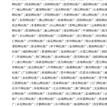
网站推广
|
阳泉网站推广
|
赤峰网站推广
|
固原网站推广
|
咸阳网站推广
|
白
广
|
锡山网站推广
|
建湖网站推广
|
涟水网站推广
|
灌云网站推广
|
云龙网站
网站推广
|
遂昌网站推广
|
庐阳网站推广
|
天桥网站推广
|
崂山网站推广
|
天
推广
|
东营网站推广
|
佛山网站推广
|
桂林网站推广
|
邵阳网站推广
|
襄阳网
昌吉网站推广
|
本溪网站推广
|
白山网站推广
|
双鸭山网站推广
|
山南网站推
网站推广
|
西湖网站推广
|
象山网站推广
|
瑞安网站推广
|
平湖网站推广
|
南
推广
|
丰台网站推广
|
普陀网站推广
|
江阴网站推广
|
浙江网站推广
|
绍兴网
仁网站推广
|
泸州网站推广
|
保定网站推广
|
忻州网站推广
|
鄂尔多斯网站推
溧阳网站推广
|
新吴网站推广
|
阜宁网站推广
|
金湖网站推广
|
灌南网站推广
站推广
|
城阳网站推广
|
黄埔网站推广
|
龙岗网站推广
|
大渡口网站推广
|
朝
广
|
常德网站推广
|
荆门网站推广
|
新乡网站推广
|
普洱网站推广
|
德阳网站
广
|
浦口网站推广
|
张家港网站推广
|
宜兴网站推广
|
滨海网站推广
|
贾汪网
华网站推广
|
渝北网站推广
|
卢湾网站推广
|
南通网站推广
|
衢州网站推广
|
站推广
|
广元网站推广
|
承德网站推广
|
晋中网站推广
|
巴彦淖尔网站推广
|
站推广
|
余杭网站推广
|
永嘉网站推广
|
东阳网站推广
|
临海网站推广
|
景宁
江西网站推广
|
马鞍山网站推广
|
宜春网站推广
|
泰安网站推广
|
江门网站推
石河子网站推广
|
阜新网站推广
|
七台河网站推广
|
澳门网站推广
|
北辰网站
沙网站推广
|
光明网站推广
|
北碚网站推广
|
虹口网站推广
|
盐城网站推广
|
推广
|
内江网站推广
|
廊坊网站推广
|
运城网站推广
|
兴安盟网站推广
|
商洛
广
|
从化网站推广
|
大鹏网站推广
|
永川网站推广
|
杨浦网站推广
|
淮安网站