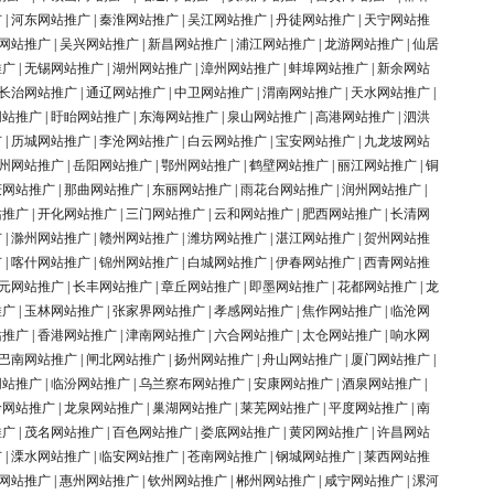
广
|
河东网站推广
|
秦淮网站推广
|
吴江网站推广
|
丹徒网站推广
|
天宁网站推
网站推广
|
吴兴网站推广
|
新昌网站推广
|
浦江网站推广
|
龙游网站推广
|
仙居
推广
|
无锡网站推广
|
湖州网站推广
|
漳州网站推广
|
蚌埠网站推广
|
新余网站
长治网站推广
|
通辽网站推广
|
中卫网站推广
|
渭南网站推广
|
天水网站推广
|
网站推广
|
盱眙网站推广
|
东海网站推广
|
泉山网站推广
|
高港网站推广
|
泗洪
广
|
历城网站推广
|
李沧网站推广
|
白云网站推广
|
宝安网站推广
|
九龙坡网站
州网站推广
|
岳阳网站推广
|
鄂州网站推广
|
鹤壁网站推广
|
丽江网站推广
|
铜
庆网站推广
|
那曲网站推广
|
东丽网站推广
|
雨花台网站推广
|
润州网站推广
|
站推广
|
开化网站推广
|
三门网站推广
|
云和网站推广
|
肥西网站推广
|
长清网
广
|
滁州网站推广
|
赣州网站推广
|
潍坊网站推广
|
湛江网站推广
|
贺州网站推
广
|
喀什网站推广
|
锦州网站推广
|
白城网站推广
|
伊春网站推广
|
西青网站推
元网站推广
|
长丰网站推广
|
章丘网站推广
|
即墨网站推广
|
花都网站推广
|
龙
推广
|
玉林网站推广
|
张家界网站推广
|
孝感网站推广
|
焦作网站推广
|
临沧网
站推广
|
香港网站推广
|
津南网站推广
|
六合网站推广
|
太仓网站推广
|
响水网
巴南网站推广
|
闸北网站推广
|
扬州网站推广
|
舟山网站推广
|
厦门网站推广
|
网站推广
|
临汾网站推广
|
乌兰察布网站推广
|
安康网站推广
|
酒泉网站推广
|
岭网站推广
|
龙泉网站推广
|
巢湖网站推广
|
莱芜网站推广
|
平度网站推广
|
南
推广
|
茂名网站推广
|
百色网站推广
|
娄底网站推广
|
黄冈网站推广
|
许昌网站
广
|
溧水网站推广
|
临安网站推广
|
苍南网站推广
|
钢城网站推广
|
莱西网站推
网站推广
|
惠州网站推广
|
钦州网站推广
|
郴州网站推广
|
咸宁网站推广
|
漯河