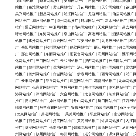
顶山网站推广
|
昭通网站推广
|
安顺网站推广
|
自贡网站推广
|
邯郸网站推广
站推广
|
秦淮网站推广
|
吴江网站推广
|
丹徒网站推广
|
天宁网站推广
|
锡山
吴兴网站推广
|
新昌网站推广
|
浦江网站推广
|
龙游网站推广
|
仙居网站推广
网站推广
|
湖州网站推广
|
漳州网站推广
|
蚌埠网站推广
|
新余网站推广
|
东
推广
|
通辽网站推广
|
中卫网站推广
|
渭南网站推广
|
天水网站推广
|
昌吉网
盱眙网站推广
|
东海网站推广
|
泉山网站推广
|
高港网站推广
|
泗洪网站推广
站推广
|
李沧网站推广
|
白云网站推广
|
宝安网站推广
|
九龙坡网站推广
|
丰
广
|
岳阳网站推广
|
鄂州网站推广
|
鹤壁网站推广
|
丽江网站推广
|
铜仁网站
广
|
那曲网站推广
|
东丽网站推广
|
雨花台网站推广
|
润州网站推广
|
溧阳网
化网站推广
|
三门网站推广
|
云和网站推广
|
肥西网站推广
|
长清网站推广
|
站推广
|
赣州网站推广
|
潍坊网站推广
|
湛江网站推广
|
贺州网站推广
|
常德
站推广
|
锦州网站推广
|
白城网站推广
|
伊春网站推广
|
西青网站推广
|
浦口
广
|
长丰网站推广
|
章丘网站推广
|
即墨网站推广
|
花都网站推广
|
龙华网站
网站推广
|
张家界网站推广
|
孝感网站推广
|
焦作网站推广
|
临沧网站推广
|
港网站推广
|
津南网站推广
|
六合网站推广
|
太仓网站推广
|
响水网站推广
|
推广
|
闸北网站推广
|
扬州网站推广
|
舟山网站推广
|
厦门网站推广
|
江西网
临汾网站推广
|
乌兰察布网站推广
|
安康网站推广
|
酒泉网站推广
|
石河子网
|
龙泉网站推广
|
巢湖网站推广
|
莱芜网站推广
|
平度网站推广
|
南沙网站推广
站推广
|
百色网站推广
|
娄底网站推广
|
黄冈网站推广
|
许昌网站推广
|
内江
推广
|
临安网站推广
|
苍南网站推广
|
钢城网站推广
|
莱西网站推广
|
从化网
州网站推广
|
钦州网站推广
|
郴州网站推广
|
咸宁网站推广
|
漯河网站推广
|