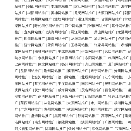
推广
|
松原网站推广
|
大庆网站推广
|
那曲网站推广
|
东丽网站推广
|
雨花台
站推广
|
铜山网站推广
|
姜堰网站推广
|
滨江网站推广
|
乐清网站推广
|
海宁
站推广
|
城阳网站推广
|
黄埔网站推广
|
龙岗网站推广
|
大渡口网站推广
|
朝
网站推广
|
赣州网站推广
|
潍坊网站推广
|
湛江网站推广
|
贺州网站推广
|
常
梁网站推广
|
呼伦贝尔网站推广
|
汉中网站推广
|
张掖网站推广
|
喀什网站推
推广
|
宜兴网站推广
|
滨海网站推广
|
贾汪网站推广
|
萧山网站推广
|
龙港网
推广
|
即墨网站推广
|
花都网站推广
|
龙华网站推广
|
渝北网站推广
|
卢湾网
推广
|
济宁网站推广
|
肇庆网站推广
|
玉林网站推广
|
张家界网站推广
|
孝感
尔网站推广
|
榆林网站推广
|
平凉网站推广
|
伊犁网站推广
|
营口网站推广
|
响水网站推广
|
余杭网站推广
|
永嘉网站推广
|
东阳网站推广
|
临海网站推广
巴南网站推广
|
闸北网站推广
|
扬州网站推广
|
舟山网站推广
|
厦门网站推广
广
|
益阳网站推广
|
荆州网站推广
|
濮阳网站推广
|
遂宁网站推广
|
沧州网站
网站推广
|
七台河网站推广
|
澳门网站推广
|
北辰网站推广
|
江宁网站推广
|
湖网站推广
|
莱芜网站推广
|
平度网站推广
|
南沙网站推广
|
光明网站推广
|
庆网站推广
|
抚州网站推广
|
威海网站推广
|
茂名网站推广
|
百色网站推广
|
安盟网站推广
|
商洛网站推广
|
庆阳网站推广
|
辽阳网站推广
|
牡丹江网站推
广
|
莱西网站推广
|
从化网站推广
|
大鹏网站推广
|
永川网站推广
|
杨浦网站
广
|
广东网站推广
|
惠州网站推广
|
钦州网站推广
|
郴州网站推广
|
咸宁网站
网站推广
|
盘锦网站推广
|
黑河网站推广
|
静海网站推广
|
高淳网站推广
|
建
港网站推广
|
南安网站推广
|
铜陵网站推广
|
滨州网站推广
|
广西网站推广
|
阿拉善盟网站推广
|
陇南网站推广
|
铁岭网站推广
|
绥化网站推广
|
宝坻网站