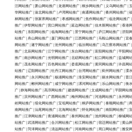
汪网站推广
|
萧山网站推广
|
龙港网站推广
|
桐乡网站推广
|
义乌网站推广
|
华网站推广
|
渝北网站推广
|
卢湾网站推广
|
南通网站推广
|
衢州网站推广
|
林网站推广
|
张家界网站推广
|
孝感网站推广
|
焦作网站推广
|
临沧网站推广
推广
|
伊犁网站推广
|
营口网站推广
|
延边网站推广
|
佳木斯网站推广
|
香港
站推广
|
东阳网站推广
|
临海网站推广
|
景宁网站推广
|
庐江网站推广
|
济阳
站推广
|
舟山网站推广
|
厦门网站推广
|
江西网站推广
|
马鞍山网站推广
|
宜
网站推广
|
遂宁网站推广
|
沧州网站推广
|
临汾网站推广
|
乌兰察布网站推广
推广
|
北辰网站推广
|
江宁网站推广
|
东台网站推广
|
富阳网站推广
|
平阳网
推广
|
南沙网站推广
|
光明网站推广
|
北碚网站推广
|
虹口网站推广
|
盐城网
推广
|
茂名网站推广
|
百色网站推广
|
娄底网站推广
|
黄冈网站推广
|
许昌网
站推广
|
辽阳网站推广
|
牡丹江网站推广
|
台湾网站推广
|
蓟州网站推广
|
溧
网站推广
|
永川网站推广
|
杨浦网站推广
|
淮安网站推广
|
丽水网站推广
|
晋
网站推广
|
郴州网站推广
|
咸宁网站推广
|
漯河网站推广
|
乐山网站推广
|
衡
广
|
静海网站推广
|
高淳网站推广
|
建德网站推广
|
文成网站推广
|
平阴网站
推广
|
滨州网站推广
|
广西网站推广
|
梅州网站推广
|
河池网站推广
|
永州网
岭网站推广
|
绥化网站推广
|
宝坻网站推广
|
桐庐网站推广
|
泰顺网站推广
|
南网站推广
|
汕尾网站推广
|
北海网站推广
|
怀化网站推广
|
南阳网站推广
|
推广
|
江津网站推广
|
青浦网站推广
|
泰州网站推广
|
池州网站推广
|
柳城网
站推广
|
武清网站推广
|
合川网站推广
|
松江网站推广
|
宿迁网站推广
|
黄山
站推广
|
菏泽网站推广
|
清远网站推广
|
河南网站推广
|
周口网站推广
|
雅安