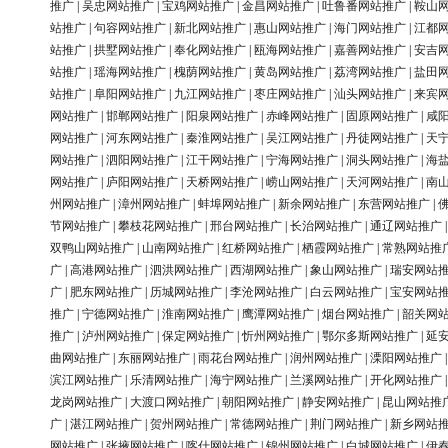
推广
|
吴忠网站推广
|
宝鸡网站推广
|
金昌网站推广
|
吐鲁番网站推广
|
鞍山
站推广
|
句容网站推广
|
新北网站推广
|
惠山网站推广
|
海门网站推广
|
江都
站推广
|
拱墅网站推广
|
奉化网站推广
|
瓯海网站推广
|
嘉善网站推广
|
安吉
站推广
|
瑶海网站推广
|
槐荫网站推广
|
黄岛网站推广
|
荔湾网站推广
|
盐田
站推广
|
阜阳网站推广
|
九江网站推广
|
枣庄网站推广
|
汕头网站推广
|
来宾
网站推广
|
邯郸网站推广
|
阳泉网站推广
|
赤峰网站推广
|
固原网站推广
|
咸
网站推广
|
河东网站推广
|
秦淮网站推广
|
吴江网站推广
|
丹徒网站推广
|
天
网站推广
|
泗阳网站推广
|
江干网站推广
|
宁海网站推广
|
洞头网站推广
|
海
网站推广
|
庐阳网站推广
|
天桥网站推广
|
崂山网站推广
|
天河网站推广
|
南
州网站推广
|
漳州网站推广
|
蚌埠网站推广
|
新余网站推广
|
东营网站推广
|
节网站推广
|
攀枝花网站推广
|
邢台网站推广
|
长治网站推广
|
通辽网站推广
双鸭山网站推广
|
山南网站推广
|
红桥网站推广
|
栖霞网站推广
|
常熟网站推
广
|
高港网站推广
|
泗洪网站推广
|
西湖网站推广
|
象山网站推广
|
瑞安网站
广
|
肥东网站推广
|
历城网站推广
|
李沧网站推广
|
白云网站推广
|
宝安网站
推广
|
宁德网站推广
|
淮南网站推广
|
鹰潭网站推广
|
烟台网站推广
|
韶关网
推广
|
泸州网站推广
|
保定网站推广
|
忻州网站推广
|
鄂尔多斯网站推广
|
延
曲网站推广
|
东丽网站推广
|
雨花台网站推广
|
润州网站推广
|
溧阳网站推广
滨江网站推广
|
乐清网站推广
|
海宁网站推广
|
兰溪网站推广
|
开化网站推广
龙岗网站推广
|
大渡口网站推广
|
朝阳网站推广
|
静安网站推广
|
昆山网站推
广
|
湛江网站推广
|
贺州网站推广
|
常德网站推广
|
荆门网站推广
|
新乡网站
网站推广
|
张掖网站推广
|
喀什网站推广
|
锦州网站推广
|
白城网站推广
|
伊