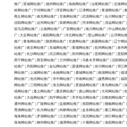
推广
|
宣城网站推广
|
德州网站推广
|
海南网站推广
|
汕尾网站推广
|
北海网
岭网站推广
|
宁河网站推广
|
淳安网站推广
|
江津网站推广
|
青浦网站推广
|
商丘网站推广
|
南充网站推广
|
甘南网站推广
|
武清网站推广
|
合川网站推广
信阳网站推广
|
达州网站推广
|
双桥网站推广
|
菏泽网站推广
|
清远网站推广
驻马店网站推广
|
云南网站推广
|
广安网站推广
|
南川网站推广
|
中山网站推
广
|
大足网站推广
|
揭阳网站推广
|
河北网站推广
|
璧山网站推广
|
云浮网站
推广
|
青海网站推广
|
陕西网站推广
|
甘肃网站推广
|
新疆网站推广
|
辽宁网
站推广
|
南京网站推广
|
东城网站推广
|
黄埔网站推广
|
杭州网站推广
|
泉州
站推广
|
长沙网站推广
|
武汉网站推广
|
郑州网站推广
|
昆明网站推广
|
贵阳
西宁网站推广
|
西安网站推广
|
兰州网站推广
|
乌鲁木齐网站推广
|
沈阳网站
站推广
|
丹阳网站推广
|
金坛网站推广
|
梁溪网站推广
|
崇川网站推广
|
邗江
网站推广
|
上城网站推广
|
余姚网站推广
|
鹿城网站推广
|
南湖网站推广
|
德
网站推广
|
包河网站推广
|
市中网站推广
|
市南网站推广
|
越秀网站推广
|
福
网站推广
|
三明网站推广
|
淮北网站推广
|
景德镇网站推广
|
青岛网站推广
|
靖网站推广
|
遵义网站推广
|
重庆网站推广
|
唐山网站推广
|
大同网站推广
|
站推广
|
大连网站推广
|
四平网站推广
|
齐齐哈尔网站推广
|
日喀则网站推广
通州网站推广
|
广陵网站推广
|
盐都网站推广
|
淮阴网站推广
|
赣榆网站推广
秀洲网站推广
|
长兴网站推广
|
柯桥网站推广
|
金东网站推广
|
衢江网站推广
海珠网站推广
|
罗湖网站推广
|
江北网站推广
|
宣武网站推广
|
闵行网站推广
珠海网站推广
|
柳州网站推广
|
湘潭网站推广
|
十堰网站推广
|
洛阳网站推广