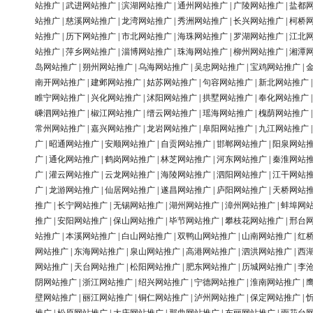
站推广
|
武进网站推广
|
滨湖网站推广
|
通州网站推广
|
广陵网站推广
|
盐都
站推广
|
慈溪网站推广
|
龙湾网站推广
|
秀洲网站推广
|
长兴网站推广
|
柯桥
站推广
|
历下网站推广
|
市北网站推广
|
海珠网站推广
|
罗湖网站推广
|
江北
站推广
|
萍乡网站推广
|
淄博网站推广
|
珠海网站推广
|
柳州网站推广
|
湘潭
岛网站推广
|
朔州网站推广
|
乌海网站推广
|
吴忠网站推广
|
宝鸡网站推广
|
南开网站推广
|
建邺网站推广
|
姑苏网站推广
|
句容网站推广
|
新北网站推广
睢宁网站推广
|
兴化网站推广
|
沭阳网站推广
|
拱墅网站推广
|
奉化网站推广
嵊泗网站推广
|
椒江网站推广
|
缙云网站推广
|
瑶海网站推广
|
槐荫网站推广
常州网站推广
|
嘉兴网站推广
|
龙岩网站推广
|
阜阳网站推广
|
九江网站推广
广
|
昭通网站推广
|
安顺网站推广
|
自贡网站推广
|
邯郸网站推广
|
阳泉网站
广
|
通化网站推广
|
鹤岗网站推广
|
林芝网站推广
|
河东网站推广
|
秦淮网站
广
|
灌云网站推广
|
云龙网站推广
|
海陵网站推广
|
泗阳网站推广
|
江干网站
广
|
龙游网站推广
|
仙居网站推广
|
遂昌网站推广
|
庐阳网站推广
|
天桥网站
推广
|
长宁网站推广
|
无锡网站推广
|
湖州网站推广
|
漳州网站推广
|
蚌埠网
推广
|
安阳网站推广
|
保山网站推广
|
毕节网站推广
|
攀枝花网站推广
|
邢台
站推广
|
本溪网站推广
|
白山网站推广
|
双鸭山网站推广
|
山南网站推广
|
红
网站推广
|
东海网站推广
|
泉山网站推广
|
高港网站推广
|
泗洪网站推广
|
西
网站推广
|
天台网站推广
|
松阳网站推广
|
肥东网站推广
|
历城网站推广
|
李
阴网站推广
|
浙江网站推广
|
绍兴网站推广
|
宁德网站推广
|
淮南网站推广
|
壁网站推广
|
丽江网站推广
|
铜仁网站推广
|
泸州网站推广
|
保定网站推广
|