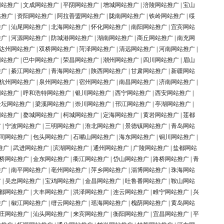
网站推广
|
文成网站推广
|
平阴网站推广
|
增城网站推广
|
涪陵网站推广
|
宝山
站推广
|
资阳网站推广
|
阿拉善盟网站推广
|
陇南网站推广
|
铁岭网站推广
|
绥
推广
|
汕尾网站推广
|
北海网站推广
|
怀化网站推广
|
南阳网站推广
|
宜宾网站
推广
|
河源网站推广
|
防城港网站推广
|
湖南网站推广
|
商丘网站推广
|
南充网
达州网站推广
|
双桥网站推广
|
菏泽网站推广
|
清远网站推广
|
河南网站推广
|
网站推广
|
巴中网站推广
|
荣昌网站推广
|
潮州网站推广
|
四川网站推广
|
眉山
推广
|
綦江网站推广
|
青海网站推广
|
陕西网站推广
|
甘肃网站推广
|
新疆网站
杭州网站推广
|
泉州网站推广
|
宿州网站推广
|
南昌网站推广
|
济南网站推广
|
网站推广
|
呼和浩特网站推广
|
银川网站推广
|
西宁网站推广
|
西安网站推广
|
金坛网站推广
|
梁溪网站推广
|
崇川网站推广
|
邗江网站推广
|
亭湖网站推广
|
网站推广
|
婺城网站推广
|
柯城网站推广
|
定海网站推广
|
黄岩网站推广
|
莲都
广
|
宁波网站推广
|
三明网站推广
|
淮北网站推广
|
景德镇网站推广
|
青岛网站
同网站推广
|
包头网站推广
|
石嘴山网站推广
|
海东网站推广
|
铜川网站推广
|
推广
|
武进网站推广
|
滨湖网站推广
|
通州网站推广
|
广陵网站推广
|
盐都网站
桥网站推广
|
金东网站推广
|
衢江网站推广
|
岱山网站推广
|
路桥网站推广
|
青
推广
|
南平网站推广
|
亳州网站推广
|
萍乡网站推广
|
淄博网站推广
|
珠海网站
广
|
吴忠网站推广
|
宝鸡网站推广
|
金昌网站推广
|
吐鲁番网站推广
|
鞍山网站
都网站推广
|
大丰网站推广
|
洪泽网站推广
|
连云网站推广
|
睢宁网站推广
|
兴
推广
|
椒江网站推广
|
缙云网站推广
|
瑶海网站推广
|
槐荫网站推广
|
黄岛网站
庄网站推广
|
汕头网站推广
|
来宾网站推广
|
衡阳网站推广
|
宜昌网站推广
|
平