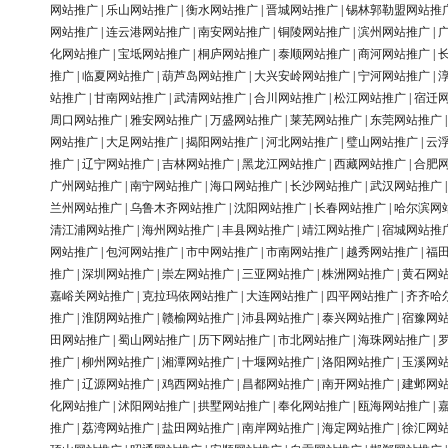
网站推广
|
乐山网站推广
|
衡水网站推广
|
晋城网站推广
|
锡林郭勒盟网站推
网站推广
|
连云港网站推广
|
南安网站推广
|
铜陵网站推广
|
滨州网站推广
|
化网站推广
|
宝坻网站推广
|
桐庐网站推广
|
泰顺网站推广
|
商河网站推广
|
推广
|
临夏网站推广
|
葫芦岛网站推广
|
大兴安岭网站推广
|
宁河网站推广
|
站推广
|
甘南网站推广
|
武清网站推广
|
合川网站推广
|
松江网站推广
|
宿迁
周口网站推广
|
雅安网站推广
|
万盛网站推广
|
莱芜网站推广
|
东莞网站推广
网站推广
|
大足网站推广
|
揭阳网站推广
|
河北网站推广
|
璧山网站推广
|
云
推广
|
辽宁网站推广
|
吉林网站推广
|
黑龙江网站推广
|
西藏网站推广
|
合肥
广州网站推广
|
南宁网站推广
|
海口网站推广
|
长沙网站推广
|
武汉网站推广
兰州网站推广
|
乌鲁木齐网站推广
|
沈阳网站推广
|
长春网站推广
|
哈尔滨网
清江浦网站推广
|
海州网站推广
|
丰县网站推广
|
靖江网站推广
|
宿城网站推
网站推广
|
包河网站推广
|
市中网站推广
|
市南网站推广
|
越秀网站推广
|
福
推广
|
深圳网站推广
|
崇左网站推广
|
三亚网站推广
|
株洲网站推广
|
黄石网
嘉峪关网站推广
|
克拉玛依网站推广
|
大连网站推广
|
四平网站推广
|
齐齐哈
推广
|
淮阴网站推广
|
赣榆网站推广
|
沛县网站推广
|
泰兴网站推广
|
宿豫网
田网站推广
|
蜀山网站推广
|
历下网站推广
|
市北网站推广
|
海珠网站推广
|
推广
|
柳州网站推广
|
湘潭网站推广
|
十堰网站推广
|
洛阳网站推广
|
玉溪网
推广
|
辽源网站推广
|
鸡西网站推广
|
昌都网站推广
|
南开网站推广
|
建邺网
化网站推广
|
沭阳网站推广
|
拱墅网站推广
|
奉化网站推广
|
瓯海网站推广
|
推广
|
荔湾网站推广
|
盐田网站推广
|
南岸网站推广
|
海定网站推广
|
徐汇网