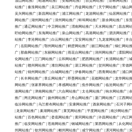
顶山网站推广
|
昭通网站推广
|
安顺网站推广
|
自贡网站推广
|
邯郸网站推广
站推广
|
秦淮网站推广
|
吴江网站推广
|
丹徒网站推广
|
天宁网站推广
|
锡山
吴兴网站推广
|
新昌网站推广
|
浦江网站推广
|
龙游网站推广
|
仙居网站推广
网站推广
|
湖州网站推广
|
漳州网站推广
|
蚌埠网站推广
|
新余网站推广
|
东
推广
|
通辽网站推广
|
中卫网站推广
|
渭南网站推广
|
天水网站推广
|
昌吉网
盱眙网站推广
|
东海网站推广
|
泉山网站推广
|
高港网站推广
|
泗洪网站推广
站推广
|
李沧网站推广
|
白云网站推广
|
宝安网站推广
|
九龙坡网站推广
|
丰
广
|
岳阳网站推广
|
鄂州网站推广
|
鹤壁网站推广
|
丽江网站推广
|
铜仁网站
广
|
那曲网站推广
|
东丽网站推广
|
雨花台网站推广
|
润州网站推广
|
溧阳网
化网站推广
|
三门网站推广
|
云和网站推广
|
肥西网站推广
|
长清网站推广
|
站推广
|
赣州网站推广
|
潍坊网站推广
|
湛江网站推广
|
贺州网站推广
|
常德
站推广
|
锦州网站推广
|
白城网站推广
|
伊春网站推广
|
西青网站推广
|
浦口
广
|
长丰网站推广
|
章丘网站推广
|
即墨网站推广
|
花都网站推广
|
龙华网站
网站推广
|
张家界网站推广
|
孝感网站推广
|
焦作网站推广
|
临沧网站推广
|
港网站推广
|
津南网站推广
|
六合网站推广
|
太仓网站推广
|
响水网站推广
|
推广
|
闸北网站推广
|
扬州网站推广
|
舟山网站推广
|
厦门网站推广
|
江西网
临汾网站推广
|
乌兰察布网站推广
|
安康网站推广
|
酒泉网站推广
|
石河子网
|
龙泉网站推广
|
巢湖网站推广
|
莱芜网站推广
|
平度网站推广
|
南沙网站推广
站推广
|
百色网站推广
|
娄底网站推广
|
黄冈网站推广
|
许昌网站推广
|
内江
推广
|
临安网站推广
|
苍南网站推广
|
钢城网站推广
|
莱西网站推广
|
从化网
州网站推广
|
钦州网站推广
|
郴州网站推广
|
咸宁网站推广
|
漯河网站推广
|