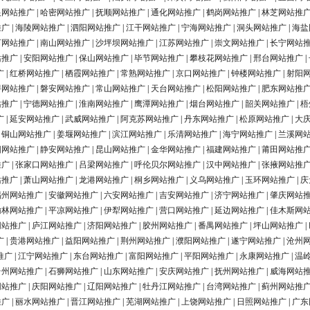
银网站推广
|
哈密网站推广
|
抚顺网站推广
|
通化网站推广
|
鹤岗网站推广
|
林芝网站推
推广
|
海陵网站推广
|
泗阳网站推广
|
江干网站推广
|
宁海网站推广
|
洞头网站推广
|
海盐
河网站推广
|
南山网站推广
|
沙坪坝网站推广
|
江苏网站推广
|
崇文网站推广
|
长宁网站
站推广
|
安阳网站推广
|
保山网站推广
|
毕节网站推广
|
攀枝花网站推广
|
邢台网站推广
|
广
|
红桥网站推广
|
栖霞网站推广
|
常熟网站推广
|
京口网站推广
|
钟楼网站推广
|
射阳
浔网站推广
|
磐安网站推广
|
常山网站推广
|
天台网站推广
|
松阳网站推广
|
肥东网站推
站推广
|
宁德网站推广
|
淮南网站推广
|
鹰潭网站推广
|
烟台网站推广
|
韶关网站推广
|
梧
广
|
延安网站推广
|
武威网站推广
|
阿克苏网站推广
|
丹东网站推广
|
松原网站推广
|
大
|
铜山网站推广
|
姜堰网站推广
|
滨江网站推广
|
乐清网站推广
|
海宁网站推广
|
兰溪网
阳网站推广
|
静安网站推广
|
昆山网站推广
|
金华网站推广
|
福建网站推广
|
莆田网站推
推广
|
张家口网站推广
|
吕梁网站推广
|
呼伦贝尔网站推广
|
汉中网站推广
|
张掖网站推
站推广
|
萧山网站推广
|
龙港网站推广
|
桐乡网站推广
|
义乌网站推广
|
玉环网站推广
|
庆
福州网站推广
|
安徽网站推广
|
六安网站推广
|
吉安网站推广
|
济宁网站推广
|
肇庆网站
榆林网站推广
|
平凉网站推广
|
伊犁网站推广
|
营口网站推广
|
延边网站推广
|
佳木斯网
网站推广
|
庐江网站推广
|
济阳网站推广
|
胶州网站推广
|
番禺网站推广
|
坪山网站推广
|
广
|
贵港网站推广
|
益阳网站推广
|
荆州网站推广
|
濮阳网站推广
|
遂宁网站推广
|
沧州
推广
|
江宁网站推广
|
东台网站推广
|
富阳网站推广
|
平阳网站推广
|
永康网站推广
|
温
台州网站推广
|
石狮网站推广
|
山东网站推广
|
安庆网站推广
|
抚州网站推广
|
威海网站
网站推广
|
庆阳网站推广
|
辽阳网站推广
|
牡丹江网站推广
|
台湾网站推广
|
蓟州网站推
推广
|
丽水网站推广
|
晋江网站推广
|
芜湖网站推广
|
上饶网站推广
|
日照网站推广
|
广东