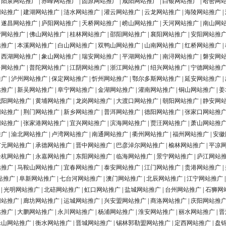
|
阳泉网站推广
|
赤峰网站推广
|
固原网站推广
|
咸阳网站推广
|
白银网站推广
|
哈密网
网站推广
|
建湖网站推广
|
涟水网站推广
|
灌云网站推广
|
云龙网站推广
|
海陵网站推广
|
|
遂昌网站推广
|
庐阳网站推广
|
天桥网站推广
|
崂山网站推广
|
天河网站推广
|
南山网
营网站推广
|
佛山网站推广
|
桂林网站推广
|
邵阳网站推广
|
襄阳网站推广
|
安阳网站推
站推广
|
本溪网站推广
|
白山网站推广
|
双鸭山网站推广
|
山南网站推广
|
红桥网站推广
|
|
西湖网站推广
|
象山网站推广
|
瑞安网站推广
|
平湖网站推广
|
南浔网站推广
|
磐安网
台网站推广
|
普陀网站推广
|
江阴网站推广
|
浙江网站推广
|
绍兴网站推广
|
宁德网站推
推广
|
泸州网站推广
|
保定网站推广
|
忻州网站推广
|
鄂尔多斯网站推广
|
延安网站推广
|
站推广
|
新吴网站推广
|
阜宁网站推广
|
金湖网站推广
|
灌南网站推广
|
铜山网站推广
|
姜
城阳网站推广
|
黄埔网站推广
|
龙岗网站推广
|
大渡口网站推广
|
朝阳网站推广
|
静安网
网站推广
|
荆门网站推广
|
新乡网站推广
|
普洱网站推广
|
德阳网站推广
|
张家口网站推
网站推广
|
张家港网站推广
|
宜兴网站推广
|
滨海网站推广
|
贾汪网站推广
|
萧山网站推
推广
|
渝北网站推广
|
卢湾网站推广
|
南通网站推广
|
衢州网站推广
|
福州网站推广
|
安徽
广元网站推广
|
承德网站推广
|
晋中网站推广
|
巴彦淖尔网站推广
|
榆林网站推广
|
平凉
余杭网站推广
|
永嘉网站推广
|
东阳网站推广
|
临海网站推广
|
景宁网站推广
|
庐江网站
站推广
|
马鞍山网站推广
|
宜春网站推广
|
泰安网站推广
|
江门网站推广
|
贵港网站推广
|
站推广
|
阜新网站推广
|
七台河网站推广
|
澳门网站推广
|
北辰网站推广
|
江宁网站推广
|
光明网站推广
|
北碚网站推广
|
虹口网站推广
|
盐城网站推广
|
台州网站推广
|
石狮网
网站推广
|
廊坊网站推广
|
运城网站推广
|
兴安盟网站推广
|
商洛网站推广
|
庆阳网站推
站推广
|
大鹏网站推广
|
永川网站推广
|
杨浦网站推广
|
淮安网站推广
|
丽水网站推广
|
晋
乐山网站推广
|
衡水网站推广
|
晋城网站推广
|
锡林郭勒盟网站推广
|
定西网站推广
|
盘