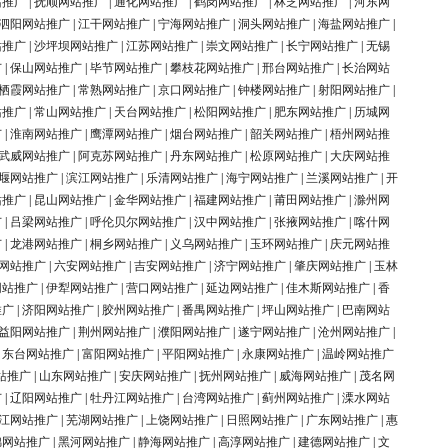
站推广
|
抚顺网站推广
|
通化网站推广
|
鹤岗网站推广
|
林芝网站推广
|
河东网
泗阳网站推广
|
江干网站推广
|
宁海网站推广
|
洞头网站推广
|
海盐网站推广
|
站推广
|
沙坪坝网站推广
|
江苏网站推广
|
崇文网站推广
|
长宁网站推广
|
无锡
广
|
保山网站推广
|
毕节网站推广
|
攀枝花网站推广
|
邢台网站推广
|
长治网站
栖霞网站推广
|
常熟网站推广
|
京口网站推广
|
钟楼网站推广
|
射阳网站推广
|
站推广
|
常山网站推广
|
天台网站推广
|
松阳网站推广
|
肥东网站推广
|
历城网
广
|
淮南网站推广
|
鹰潭网站推广
|
烟台网站推广
|
韶关网站推广
|
梧州网站推
武威网站推广
|
阿克苏网站推广
|
丹东网站推广
|
松原网站推广
|
大庆网站推
堰网站推广
|
滨江网站推广
|
乐清网站推广
|
海宁网站推广
|
兰溪网站推广
|
开
站推广
|
昆山网站推广
|
金华网站推广
|
福建网站推广
|
莆田网站推广
|
滁州网
广
|
吕梁网站推广
|
呼伦贝尔网站推广
|
汉中网站推广
|
张掖网站推广
|
喀什网
广
|
龙港网站推广
|
桐乡网站推广
|
义乌网站推广
|
玉环网站推广
|
庆元网站推
网站推广
|
六安网站推广
|
吉安网站推广
|
济宁网站推广
|
肇庆网站推广
|
玉林
网站推广
|
伊犁网站推广
|
营口网站推广
|
延边网站推广
|
佳木斯网站推广
|
香
推广
|
济阳网站推广
|
胶州网站推广
|
番禺网站推广
|
坪山网站推广
|
巴南网站
益阳网站推广
|
荆州网站推广
|
濮阳网站推广
|
遂宁网站推广
|
沧州网站推广
|
|
东台网站推广
|
富阳网站推广
|
平阳网站推广
|
永康网站推广
|
温岭网站推广
站推广
|
山东网站推广
|
安庆网站推广
|
抚州网站推广
|
威海网站推广
|
茂名网
广
|
辽阳网站推广
|
牡丹江网站推广
|
台湾网站推广
|
蓟州网站推广
|
溧水网站
江网站推广
|
芜湖网站推广
|
上饶网站推广
|
日照网站推广
|
广东网站推广
|
惠
锦网站推广
|
黑河网站推广
|
静海网站推广
|
高淳网站推广
|
建德网站推广
|
文