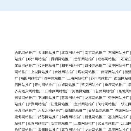
合肥网站推广
|
天津网站推广
|
北京网站推广
|
南京网站推广
|
东城网站推广
站推广
|
郑州网站推广
|
昆明网站推广
|
贵阳网站推广
|
成都网站推广
|
石家
尔滨网站推广
|
拉萨网站推广
|
和平网站推广
|
鼓楼网站推广
|
吴中网站推广
网站推广
|
上城网站推广
|
余姚网站推广
|
鹿城网站推广
|
南湖网站推广
|
德
广
|
福田网站推广
|
渝中网站推广
|
上海网站推广
|
苏州网站推广
|
西城网站
石网站推广
|
开封网站推广
|
曲靖网站推广
|
遵义网站推广
|
重庆网站推广
|
齐齐哈尔网站推广
|
日喀则网站推广
|
河西网站推广
|
玄武网站推广
|
相城网
宿豫网站推广
|
下城网站推广
|
慈溪网站推广
|
龙湾网站推广
|
秀洲网站推广
站推广
|
罗湖网站推广
|
江北网站推广
|
宣武网站推广
|
闵行网站推广
|
镇江
玉溪网站推广
|
六盘水网站推广
|
绵阳网站推广
|
秦皇岛网站推广
|
朔州网站
建邺网站推广
|
姑苏网站推广
|
句容网站推广
|
新北网站推广
|
惠山网站推广
站推广
|
嘉善网站推广
|
安吉网站推广
|
上虞网站推广
|
武义网站推广
|
江山
徐汇网站推广
|
常州网站推广
|
嘉兴网站推广
|
龙岩网站推广
|
阜阳网站推广