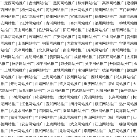
广
|
定西网站推广
|
盘锦网站推广
|
黑河网站推广
|
静海网站推广
|
高淳网站推广
|
建德
广西网站推广
|
梅州网站推广
|
河池网站推广
|
永州网站推广
|
随州网站推广
|
三门峡网
长寿网站推广
|
嘉定网站推广
|
徐州网站推广
|
宣城网站推广
|
德州网站推广
|
海南网站
淳安网站推广
|
江津网站推广
|
青浦网站推广
|
泰州网站推广
|
池州网站推广
|
柳城网站
网站推广
|
黄山网站推广
|
临沂网站推广
|
阳江网站推广
|
湖北网站推广
|
信阳网站推广
|
|
驻马店网站推广
|
云南网站推广
|
广安网站推广
|
南川网站推广
|
中山网站推广
|
贵州
浮网站推广
|
山西网站推广
|
铜梁网站推广
|
内蒙古网站推广
|
潼南网站推广
|
宁夏网站
网站推广
|
天津网站推广
|
北京网站推广
|
南京网站推广
|
东城网站推广
|
黄埔网站推广
|
|
郑州网站推广
|
昆明网站推广
|
贵阳网站推广
|
成都网站推广
|
石家庄网站推广
|
太原
站推广
|
拉萨网站推广
|
和平网站推广
|
鼓楼网站推广
|
吴中网站推广
|
丹阳网站推广
|
广
|
上城网站推广
|
余姚网站推广
|
鹿城网站推广
|
南湖网站推广
|
德清网站推广
|
越城
田网站推广
|
渝中网站推广
|
上海网站推广
|
苏州网站推广
|
西城网站推广
|
浦东网站推
站推广
|
开封网站推广
|
曲靖网站推广
|
遵义网站推广
|
重庆网站推广
|
唐山网站推广
|
大
尔网站推广
|
日喀则网站推广
|
河西网站推广
|
玄武网站推广
|
相城网站推广
|
扬中网站
站推广
|
下城网站推广
|
慈溪网站推广
|
龙湾网站推广
|
秀洲网站推广
|
长兴网站推广
|
柯
罗湖网站推广
|
江北网站推广
|
宣武网站推广
|
闵行网站推广
|
镇江网站推广
|
温州网站
站推广
|
六盘水网站推广
|
绵阳网站推广
|
秦皇岛网站推广
|
朔州网站推广
|
乌海网站推
站推广
|
姑苏网站推广
|
句容网站推广
|
新北网站推广
|
惠山网站推广
|
海门网站推广
|
江
嘉善网站推广
|
安吉网站推广
|
上虞网站推广
|
武义网站推广
|
江山网站推广
|
嵊泗网站
站推广
|
常州网站推广
|
嘉兴网站推广
|
龙岩网站推广
|
阜阳网站推广
|
九江网站推广
|
枣