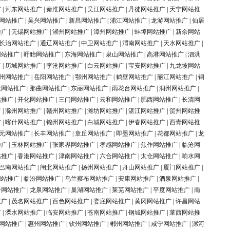
广
|
河东网站推广
|
秦淮网站推广
|
吴江网站推广
|
丹徒网站推广
|
天宁网站推
网站推广
|
吴兴网站推广
|
新昌网站推广
|
浦江网站推广
|
龙游网站推广
|
仙居
推广
|
无锡网站推广
|
湖州网站推广
|
漳州网站推广
|
蚌埠网站推广
|
新余网站
长治网站推广
|
通辽网站推广
|
中卫网站推广
|
渭南网站推广
|
天水网站推广
|
网站推广
|
盱眙网站推广
|
东海网站推广
|
泉山网站推广
|
高港网站推广
|
泗洪
广
|
历城网站推广
|
李沧网站推广
|
白云网站推广
|
宝安网站推广
|
九龙坡网站
州网站推广
|
岳阳网站推广
|
鄂州网站推广
|
鹤壁网站推广
|
丽江网站推广
|
铜
庆网站推广
|
那曲网站推广
|
东丽网站推广
|
雨花台网站推广
|
润州网站推广
|
站推广
|
开化网站推广
|
三门网站推广
|
云和网站推广
|
肥西网站推广
|
长清网
广
|
滁州网站推广
|
赣州网站推广
|
潍坊网站推广
|
湛江网站推广
|
贺州网站推
广
|
喀什网站推广
|
锦州网站推广
|
白城网站推广
|
伊春网站推广
|
西青网站推
元网站推广
|
长丰网站推广
|
章丘网站推广
|
即墨网站推广
|
花都网站推广
|
龙
推广
|
玉林网站推广
|
张家界网站推广
|
孝感网站推广
|
焦作网站推广
|
临沧网
站推广
|
香港网站推广
|
津南网站推广
|
六合网站推广
|
太仓网站推广
|
响水网
巴南网站推广
|
闸北网站推广
|
扬州网站推广
|
舟山网站推广
|
厦门网站推广
|
网站推广
|
临汾网站推广
|
乌兰察布网站推广
|
安康网站推广
|
酒泉网站推广
|
岭网站推广
|
龙泉网站推广
|
巢湖网站推广
|
莱芜网站推广
|
平度网站推广
|
南
推广
|
茂名网站推广
|
百色网站推广
|
娄底网站推广
|
黄冈网站推广
|
许昌网站
广
|
溧水网站推广
|
临安网站推广
|
苍南网站推广
|
钢城网站推广
|
莱西网站推
网站推广
|
惠州网站推广
|
钦州网站推广
|
郴州网站推广
|
咸宁网站推广
|
漯河