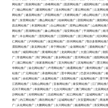
网站推广
|
阳泉网站推广
|
赤峰网站推广
|
固原网站推广
|
咸阳网站推广
|
白
广
|
锡山网站推广
|
建湖网站推广
|
涟水网站推广
|
灌云网站推广
|
云龙网站
网站推广
|
遂昌网站推广
|
庐阳网站推广
|
天桥网站推广
|
崂山网站推广
|
天
推广
|
东营网站推广
|
佛山网站推广
|
桂林网站推广
|
邵阳网站推广
|
襄阳网
昌吉网站推广
|
本溪网站推广
|
白山网站推广
|
双鸭山网站推广
|
山南网站推
网站推广
|
西湖网站推广
|
象山网站推广
|
瑞安网站推广
|
平湖网站推广
|
南
推广
|
丰台网站推广
|
普陀网站推广
|
江阴网站推广
|
浙江网站推广
|
绍兴网
仁网站推广
|
泸州网站推广
|
保定网站推广
|
忻州网站推广
|
鄂尔多斯网站推
溧阳网站推广
|
新吴网站推广
|
阜宁网站推广
|
金湖网站推广
|
灌南网站推广
站推广
|
城阳网站推广
|
黄埔网站推广
|
龙岗网站推广
|
大渡口网站推广
|
朝
广
|
常德网站推广
|
荆门网站推广
|
新乡网站推广
|
普洱网站推广
|
德阳网站
广
|
浦口网站推广
|
张家港网站推广
|
宜兴网站推广
|
滨海网站推广
|
贾汪网
华网站推广
|
渝北网站推广
|
卢湾网站推广
|
南通网站推广
|
衢州网站推广
|
站推广
|
广元网站推广
|
承德网站推广
|
晋中网站推广
|
巴彦淖尔网站推广
|
站推广
|
余杭网站推广
|
永嘉网站推广
|
东阳网站推广
|
临海网站推广
|
景宁
江西网站推广
|
马鞍山网站推广
|
宜春网站推广
|
泰安网站推广
|
江门网站推
石河子网站推广
|
阜新网站推广
|
七台河网站推广
|
澳门网站推广
|
北辰网站
沙网站推广
|
光明网站推广
|
北碚网站推广
|
虹口网站推广
|
盐城网站推广
|
推广
|
内江网站推广
|
廊坊网站推广
|
运城网站推广
|
兴安盟网站推广
|
商洛
广
|
从化网站推广
|
大鹏网站推广
|
永川网站推广
|
杨浦网站推广
|
淮安网站