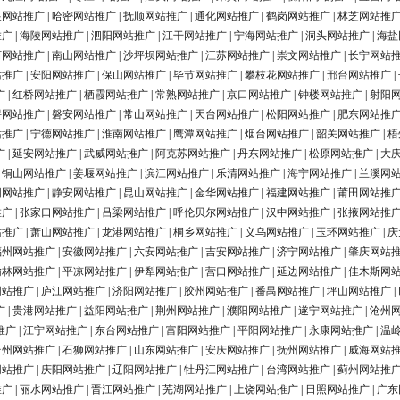
银网站推广
|
哈密网站推广
|
抚顺网站推广
|
通化网站推广
|
鹤岗网站推广
|
林芝网站推
推广
|
海陵网站推广
|
泗阳网站推广
|
江干网站推广
|
宁海网站推广
|
洞头网站推广
|
海盐
河网站推广
|
南山网站推广
|
沙坪坝网站推广
|
江苏网站推广
|
崇文网站推广
|
长宁网站
站推广
|
安阳网站推广
|
保山网站推广
|
毕节网站推广
|
攀枝花网站推广
|
邢台网站推广
|
广
|
红桥网站推广
|
栖霞网站推广
|
常熟网站推广
|
京口网站推广
|
钟楼网站推广
|
射阳
浔网站推广
|
磐安网站推广
|
常山网站推广
|
天台网站推广
|
松阳网站推广
|
肥东网站推
站推广
|
宁德网站推广
|
淮南网站推广
|
鹰潭网站推广
|
烟台网站推广
|
韶关网站推广
|
梧
广
|
延安网站推广
|
武威网站推广
|
阿克苏网站推广
|
丹东网站推广
|
松原网站推广
|
大
|
铜山网站推广
|
姜堰网站推广
|
滨江网站推广
|
乐清网站推广
|
海宁网站推广
|
兰溪网
阳网站推广
|
静安网站推广
|
昆山网站推广
|
金华网站推广
|
福建网站推广
|
莆田网站推
推广
|
张家口网站推广
|
吕梁网站推广
|
呼伦贝尔网站推广
|
汉中网站推广
|
张掖网站推
站推广
|
萧山网站推广
|
龙港网站推广
|
桐乡网站推广
|
义乌网站推广
|
玉环网站推广
|
庆
福州网站推广
|
安徽网站推广
|
六安网站推广
|
吉安网站推广
|
济宁网站推广
|
肇庆网站
榆林网站推广
|
平凉网站推广
|
伊犁网站推广
|
营口网站推广
|
延边网站推广
|
佳木斯网
网站推广
|
庐江网站推广
|
济阳网站推广
|
胶州网站推广
|
番禺网站推广
|
坪山网站推广
|
广
|
贵港网站推广
|
益阳网站推广
|
荆州网站推广
|
濮阳网站推广
|
遂宁网站推广
|
沧州
推广
|
江宁网站推广
|
东台网站推广
|
富阳网站推广
|
平阳网站推广
|
永康网站推广
|
温
台州网站推广
|
石狮网站推广
|
山东网站推广
|
安庆网站推广
|
抚州网站推广
|
威海网站
网站推广
|
庆阳网站推广
|
辽阳网站推广
|
牡丹江网站推广
|
台湾网站推广
|
蓟州网站推
推广
|
丽水网站推广
|
晋江网站推广
|
芜湖网站推广
|
上饶网站推广
|
日照网站推广
|
广东