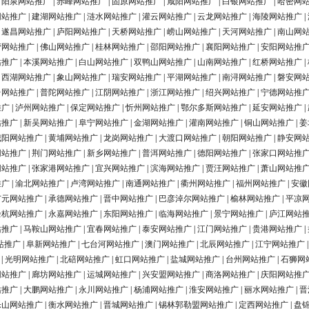
|
阳泉网站推广
|
赤峰网站推广
|
固原网站推广
|
咸阳网站推广
|
白银网站推广
|
哈密网
网站推广
|
建湖网站推广
|
涟水网站推广
|
灌云网站推广
|
云龙网站推广
|
海陵网站推广
|
|
遂昌网站推广
|
庐阳网站推广
|
天桥网站推广
|
崂山网站推广
|
天河网站推广
|
南山网
营网站推广
|
佛山网站推广
|
桂林网站推广
|
邵阳网站推广
|
襄阳网站推广
|
安阳网站推
站推广
|
本溪网站推广
|
白山网站推广
|
双鸭山网站推广
|
山南网站推广
|
红桥网站推广
|
|
西湖网站推广
|
象山网站推广
|
瑞安网站推广
|
平湖网站推广
|
南浔网站推广
|
磐安网
台网站推广
|
普陀网站推广
|
江阴网站推广
|
浙江网站推广
|
绍兴网站推广
|
宁德网站推
推广
|
泸州网站推广
|
保定网站推广
|
忻州网站推广
|
鄂尔多斯网站推广
|
延安网站推广
|
站推广
|
新吴网站推广
|
阜宁网站推广
|
金湖网站推广
|
灌南网站推广
|
铜山网站推广
|
姜
城阳网站推广
|
黄埔网站推广
|
龙岗网站推广
|
大渡口网站推广
|
朝阳网站推广
|
静安网
网站推广
|
荆门网站推广
|
新乡网站推广
|
普洱网站推广
|
德阳网站推广
|
张家口网站推
网站推广
|
张家港网站推广
|
宜兴网站推广
|
滨海网站推广
|
贾汪网站推广
|
萧山网站推
推广
|
渝北网站推广
|
卢湾网站推广
|
南通网站推广
|
衢州网站推广
|
福州网站推广
|
安徽
广元网站推广
|
承德网站推广
|
晋中网站推广
|
巴彦淖尔网站推广
|
榆林网站推广
|
平凉
余杭网站推广
|
永嘉网站推广
|
东阳网站推广
|
临海网站推广
|
景宁网站推广
|
庐江网站
站推广
|
马鞍山网站推广
|
宜春网站推广
|
泰安网站推广
|
江门网站推广
|
贵港网站推广
|
站推广
|
阜新网站推广
|
七台河网站推广
|
澳门网站推广
|
北辰网站推广
|
江宁网站推广
|
光明网站推广
|
北碚网站推广
|
虹口网站推广
|
盐城网站推广
|
台州网站推广
|
石狮网
网站推广
|
廊坊网站推广
|
运城网站推广
|
兴安盟网站推广
|
商洛网站推广
|
庆阳网站推
站推广
|
大鹏网站推广
|
永川网站推广
|
杨浦网站推广
|
淮安网站推广
|
丽水网站推广
|
晋
乐山网站推广
|
衡水网站推广
|
晋城网站推广
|
锡林郭勒盟网站推广
|
定西网站推广
|
盘