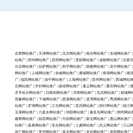
合肥网站推广
|
天津网站推广
|
北京网站推广
|
南京网站推广
|
东城网站推广
站推广
|
郑州网站推广
|
昆明网站推广
|
贵阳网站推广
|
成都网站推广
|
石家
尔滨网站推广
|
拉萨网站推广
|
和平网站推广
|
鼓楼网站推广
|
吴中网站推广
网站推广
|
上城网站推广
|
余姚网站推广
|
鹿城网站推广
|
南湖网站推广
|
德
广
|
福田网站推广
|
渝中网站推广
|
上海网站推广
|
苏州网站推广
|
西城网站
石网站推广
|
开封网站推广
|
曲靖网站推广
|
遵义网站推广
|
重庆网站推广
|
齐齐哈尔网站推广
|
日喀则网站推广
|
河西网站推广
|
玄武网站推广
|
相城网
宿豫网站推广
|
下城网站推广
|
慈溪网站推广
|
龙湾网站推广
|
秀洲网站推广
站推广
|
罗湖网站推广
|
江北网站推广
|
宣武网站推广
|
闵行网站推广
|
镇江
玉溪网站推广
|
六盘水网站推广
|
绵阳网站推广
|
秦皇岛网站推广
|
朔州网站
建邺网站推广
|
姑苏网站推广
|
句容网站推广
|
新北网站推广
|
惠山网站推广
站推广
|
嘉善网站推广
|
安吉网站推广
|
上虞网站推广
|
武义网站推广
|
江山
徐汇网站推广
|
常州网站推广
|
嘉兴网站推广
|
龙岩网站推广
|
阜阳网站推广