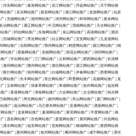
广
|
河东网站推广
|
秦淮网站推广
|
吴江网站推广
|
丹徒网站推广
|
天宁网站推
网站推广
|
吴兴网站推广
|
新昌网站推广
|
浦江网站推广
|
龙游网站推广
|
仙居
推广
|
无锡网站推广
|
湖州网站推广
|
漳州网站推广
|
蚌埠网站推广
|
新余网站
长治网站推广
|
通辽网站推广
|
中卫网站推广
|
渭南网站推广
|
天水网站推广
|
网站推广
|
盱眙网站推广
|
东海网站推广
|
泉山网站推广
|
高港网站推广
|
泗洪
广
|
历城网站推广
|
李沧网站推广
|
白云网站推广
|
宝安网站推广
|
九龙坡网站
州网站推广
|
岳阳网站推广
|
鄂州网站推广
|
鹤壁网站推广
|
丽江网站推广
|
铜
庆网站推广
|
那曲网站推广
|
东丽网站推广
|
雨花台网站推广
|
润州网站推广
|
站推广
|
开化网站推广
|
三门网站推广
|
云和网站推广
|
肥西网站推广
|
长清网
广
|
滁州网站推广
|
赣州网站推广
|
潍坊网站推广
|
湛江网站推广
|
贺州网站推
广
|
喀什网站推广
|
锦州网站推广
|
白城网站推广
|
伊春网站推广
|
西青网站推
元网站推广
|
长丰网站推广
|
章丘网站推广
|
即墨网站推广
|
花都网站推广
|
龙
推广
|
玉林网站推广
|
张家界网站推广
|
孝感网站推广
|
焦作网站推广
|
临沧网
站推广
|
香港网站推广
|
津南网站推广
|
六合网站推广
|
太仓网站推广
|
响水网
巴南网站推广
|
闸北网站推广
|
扬州网站推广
|
舟山网站推广
|
厦门网站推广
|
网站推广
|
临汾网站推广
|
乌兰察布网站推广
|
安康网站推广
|
酒泉网站推广
|
岭网站推广
|
龙泉网站推广
|
巢湖网站推广
|
莱芜网站推广
|
平度网站推广
|
南
推广
|
茂名网站推广
|
百色网站推广
|
娄底网站推广
|
黄冈网站推广
|
许昌网站
广
|
溧水网站推广
|
临安网站推广
|
苍南网站推广
|
钢城网站推广
|
莱西网站推
网站推广
|
惠州网站推广
|
钦州网站推广
|
郴州网站推广
|
咸宁网站推广
|
漯河