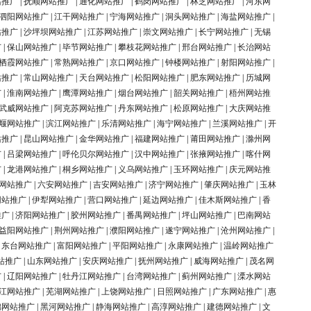
站推广
|
抚顺网站推广
|
通化网站推广
|
鹤岗网站推广
|
林芝网站推广
|
河东网
泗阳网站推广
|
江干网站推广
|
宁海网站推广
|
洞头网站推广
|
海盐网站推广
|
站推广
|
沙坪坝网站推广
|
江苏网站推广
|
崇文网站推广
|
长宁网站推广
|
无锡
广
|
保山网站推广
|
毕节网站推广
|
攀枝花网站推广
|
邢台网站推广
|
长治网站
栖霞网站推广
|
常熟网站推广
|
京口网站推广
|
钟楼网站推广
|
射阳网站推广
|
站推广
|
常山网站推广
|
天台网站推广
|
松阳网站推广
|
肥东网站推广
|
历城网
广
|
淮南网站推广
|
鹰潭网站推广
|
烟台网站推广
|
韶关网站推广
|
梧州网站推
武威网站推广
|
阿克苏网站推广
|
丹东网站推广
|
松原网站推广
|
大庆网站推
堰网站推广
|
滨江网站推广
|
乐清网站推广
|
海宁网站推广
|
兰溪网站推广
|
开
站推广
|
昆山网站推广
|
金华网站推广
|
福建网站推广
|
莆田网站推广
|
滁州网
广
|
吕梁网站推广
|
呼伦贝尔网站推广
|
汉中网站推广
|
张掖网站推广
|
喀什网
广
|
龙港网站推广
|
桐乡网站推广
|
义乌网站推广
|
玉环网站推广
|
庆元网站推
网站推广
|
六安网站推广
|
吉安网站推广
|
济宁网站推广
|
肇庆网站推广
|
玉林
网站推广
|
伊犁网站推广
|
营口网站推广
|
延边网站推广
|
佳木斯网站推广
|
香
推广
|
济阳网站推广
|
胶州网站推广
|
番禺网站推广
|
坪山网站推广
|
巴南网站
益阳网站推广
|
荆州网站推广
|
濮阳网站推广
|
遂宁网站推广
|
沧州网站推广
|
|
东台网站推广
|
富阳网站推广
|
平阳网站推广
|
永康网站推广
|
温岭网站推广
站推广
|
山东网站推广
|
安庆网站推广
|
抚州网站推广
|
威海网站推广
|
茂名网
广
|
辽阳网站推广
|
牡丹江网站推广
|
台湾网站推广
|
蓟州网站推广
|
溧水网站
江网站推广
|
芜湖网站推广
|
上饶网站推广
|
日照网站推广
|
广东网站推广
|
惠
锦网站推广
|
黑河网站推广
|
静海网站推广
|
高淳网站推广
|
建德网站推广
|
文