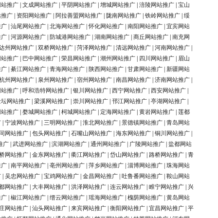
网站推广
|
文成网站推广
|
平阴网站推广
|
增城网站推广
|
涪陵网站推广
|
宝山
站推广
|
资阳网站推广
|
阿拉善盟网站推广
|
陇南网站推广
|
铁岭网站推广
|
绥
推广
|
汕尾网站推广
|
北海网站推广
|
怀化网站推广
|
南阳网站推广
|
宜宾网站
推广
|
河源网站推广
|
防城港网站推广
|
湖南网站推广
|
商丘网站推广
|
南充网
达州网站推广
|
双桥网站推广
|
菏泽网站推广
|
清远网站推广
|
河南网站推广
|
网站推广
|
巴中网站推广
|
荣昌网站推广
|
潮州网站推广
|
四川网站推广
|
眉山
推广
|
綦江网站推广
|
青海网站推广
|
陕西网站推广
|
甘肃网站推广
|
新疆网站
杭州网站推广
|
泉州网站推广
|
宿州网站推广
|
南昌网站推广
|
济南网站推广
|
网站推广
|
呼和浩特网站推广
|
银川网站推广
|
西宁网站推广
|
西安网站推广
|
金坛网站推广
|
梁溪网站推广
|
崇川网站推广
|
邗江网站推广
|
亭湖网站推广
|
网站推广
|
婺城网站推广
|
柯城网站推广
|
定海网站推广
|
黄岩网站推广
|
莲都
广
|
宁波网站推广
|
三明网站推广
|
淮北网站推广
|
景德镇网站推广
|
青岛网站
同网站推广
|
包头网站推广
|
石嘴山网站推广
|
海东网站推广
|
铜川网站推广
|
推广
|
武进网站推广
|
滨湖网站推广
|
通州网站推广
|
广陵网站推广
|
盐都网站
桥网站推广
|
金东网站推广
|
衢江网站推广
|
岱山网站推广
|
路桥网站推广
|
青
推广
|
南平网站推广
|
亳州网站推广
|
萍乡网站推广
|
淄博网站推广
|
珠海网站
广
|
吴忠网站推广
|
宝鸡网站推广
|
金昌网站推广
|
吐鲁番网站推广
|
鞍山网站
都网站推广
|
大丰网站推广
|
洪泽网站推广
|
连云网站推广
|
睢宁网站推广
|
兴
推广
|
椒江网站推广
|
缙云网站推广
|
瑶海网站推广
|
槐荫网站推广
|
黄岛网站
庄网站推广
|
汕头网站推广
|
来宾网站推广
|
衡阳网站推广
|
宜昌网站推广
|
平