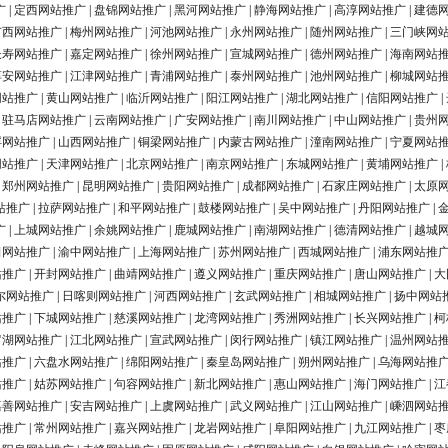
广
|
定西网站推广
|
盘锦网站推广
|
黑河网站推广
|
静海网站推广
|
高淳网站推广
|
建德
广西网站推广
|
梅州网站推广
|
河池网站推广
|
永州网站推广
|
随州网站推广
|
三门峡网
长寿网站推广
|
嘉定网站推广
|
徐州网站推广
|
宣城网站推广
|
德州网站推广
|
海南网站
淳安网站推广
|
江津网站推广
|
青浦网站推广
|
泰州网站推广
|
池州网站推广
|
柳城网站
网站推广
|
黄山网站推广
|
临沂网站推广
|
阳江网站推广
|
湖北网站推广
|
信阳网站推广
|
|
驻马店网站推广
|
云南网站推广
|
广安网站推广
|
南川网站推广
|
中山网站推广
|
贵州
浮网站推广
|
山西网站推广
|
铜梁网站推广
|
内蒙古网站推广
|
潼南网站推广
|
宁夏网站
网站推广
|
天津网站推广
|
北京网站推广
|
南京网站推广
|
东城网站推广
|
黄埔网站推广
|
|
郑州网站推广
|
昆明网站推广
|
贵阳网站推广
|
成都网站推广
|
石家庄网站推广
|
太原
站推广
|
拉萨网站推广
|
和平网站推广
|
鼓楼网站推广
|
吴中网站推广
|
丹阳网站推广
|
广
|
上城网站推广
|
余姚网站推广
|
鹿城网站推广
|
南湖网站推广
|
德清网站推广
|
越城
田网站推广
|
渝中网站推广
|
上海网站推广
|
苏州网站推广
|
西城网站推广
|
浦东网站推
站推广
|
开封网站推广
|
曲靖网站推广
|
遵义网站推广
|
重庆网站推广
|
唐山网站推广
|
大
尔网站推广
|
日喀则网站推广
|
河西网站推广
|
玄武网站推广
|
相城网站推广
|
扬中网站
站推广
|
下城网站推广
|
慈溪网站推广
|
龙湾网站推广
|
秀洲网站推广
|
长兴网站推广
|
柯
罗湖网站推广
|
江北网站推广
|
宣武网站推广
|
闵行网站推广
|
镇江网站推广
|
温州网站
站推广
|
六盘水网站推广
|
绵阳网站推广
|
秦皇岛网站推广
|
朔州网站推广
|
乌海网站推
站推广
|
姑苏网站推广
|
句容网站推广
|
新北网站推广
|
惠山网站推广
|
海门网站推广
|
江
嘉善网站推广
|
安吉网站推广
|
上虞网站推广
|
武义网站推广
|
江山网站推广
|
嵊泗网站
站推广
|
常州网站推广
|
嘉兴网站推广
|
龙岩网站推广
|
阜阳网站推广
|
九江网站推广
|
枣