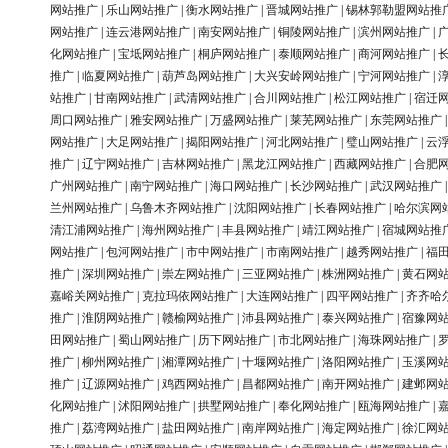
网站推广
|
乐山网站推广
|
衡水网站推广
|
晋城网站推广
|
锡林郭勒盟网站推
网站推广
|
连云港网站推广
|
南安网站推广
|
铜陵网站推广
|
滨州网站推广
|
化网站推广
|
宝坻网站推广
|
桐庐网站推广
|
泰顺网站推广
|
商河网站推广
|
推广
|
临夏网站推广
|
葫芦岛网站推广
|
大兴安岭网站推广
|
宁河网站推广
|
站推广
|
甘南网站推广
|
武清网站推广
|
合川网站推广
|
松江网站推广
|
宿迁
周口网站推广
|
雅安网站推广
|
万盛网站推广
|
莱芜网站推广
|
东莞网站推广
网站推广
|
大足网站推广
|
揭阳网站推广
|
河北网站推广
|
璧山网站推广
|
云
推广
|
辽宁网站推广
|
吉林网站推广
|
黑龙江网站推广
|
西藏网站推广
|
合肥
广州网站推广
|
南宁网站推广
|
海口网站推广
|
长沙网站推广
|
武汉网站推广
兰州网站推广
|
乌鲁木齐网站推广
|
沈阳网站推广
|
长春网站推广
|
哈尔滨网
清江浦网站推广
|
海州网站推广
|
丰县网站推广
|
靖江网站推广
|
宿城网站推
网站推广
|
包河网站推广
|
市中网站推广
|
市南网站推广
|
越秀网站推广
|
福
推广
|
深圳网站推广
|
崇左网站推广
|
三亚网站推广
|
株洲网站推广
|
黄石网
嘉峪关网站推广
|
克拉玛依网站推广
|
大连网站推广
|
四平网站推广
|
齐齐哈
推广
|
淮阴网站推广
|
赣榆网站推广
|
沛县网站推广
|
泰兴网站推广
|
宿豫网
田网站推广
|
蜀山网站推广
|
历下网站推广
|
市北网站推广
|
海珠网站推广
|
推广
|
柳州网站推广
|
湘潭网站推广
|
十堰网站推广
|
洛阳网站推广
|
玉溪网
推广
|
辽源网站推广
|
鸡西网站推广
|
昌都网站推广
|
南开网站推广
|
建邺网
化网站推广
|
沭阳网站推广
|
拱墅网站推广
|
奉化网站推广
|
瓯海网站推广
|
推广
|
荔湾网站推广
|
盐田网站推广
|
南岸网站推广
|
海定网站推广
|
徐汇网