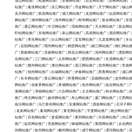
顶山网站推广
|
昭通网站推广
|
安顺网站推广
|
自贡网站推广
|
邯郸网站推广
站推广
|
秦淮网站推广
|
吴江网站推广
|
丹徒网站推广
|
天宁网站推广
|
锡山
吴兴网站推广
|
新昌网站推广
|
浦江网站推广
|
龙游网站推广
|
仙居网站推广
网站推广
|
湖州网站推广
|
漳州网站推广
|
蚌埠网站推广
|
新余网站推广
|
东
推广
|
通辽网站推广
|
中卫网站推广
|
渭南网站推广
|
天水网站推广
|
昌吉网
盱眙网站推广
|
东海网站推广
|
泉山网站推广
|
高港网站推广
|
泗洪网站推广
站推广
|
李沧网站推广
|
白云网站推广
|
宝安网站推广
|
九龙坡网站推广
|
丰
广
|
岳阳网站推广
|
鄂州网站推广
|
鹤壁网站推广
|
丽江网站推广
|
铜仁网站
广
|
那曲网站推广
|
东丽网站推广
|
雨花台网站推广
|
润州网站推广
|
溧阳网
化网站推广
|
三门网站推广
|
云和网站推广
|
肥西网站推广
|
长清网站推广
|
站推广
|
赣州网站推广
|
潍坊网站推广
|
湛江网站推广
|
贺州网站推广
|
常德
站推广
|
锦州网站推广
|
白城网站推广
|
伊春网站推广
|
西青网站推广
|
浦口
广
|
长丰网站推广
|
章丘网站推广
|
即墨网站推广
|
花都网站推广
|
龙华网站
网站推广
|
张家界网站推广
|
孝感网站推广
|
焦作网站推广
|
临沧网站推广
|
港网站推广
|
津南网站推广
|
六合网站推广
|
太仓网站推广
|
响水网站推广
|
推广
|
闸北网站推广
|
扬州网站推广
|
舟山网站推广
|
厦门网站推广
|
江西网
临汾网站推广
|
乌兰察布网站推广
|
安康网站推广
|
酒泉网站推广
|
石河子网
|
龙泉网站推广
|
巢湖网站推广
|
莱芜网站推广
|
平度网站推广
|
南沙网站推广
站推广
|
百色网站推广
|
娄底网站推广
|
黄冈网站推广
|
许昌网站推广
|
内江
推广
|
临安网站推广
|
苍南网站推广
|
钢城网站推广
|
莱西网站推广
|
从化网
州网站推广
|
钦州网站推广
|
郴州网站推广
|
咸宁网站推广
|
漯河网站推广
|