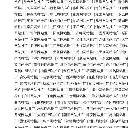
推广
|
吴忠网站推广
|
宝鸡网站推广
|
金昌网站推广
|
吐鲁番网站推广
|
鞍山
站推广
|
句容网站推广
|
新北网站推广
|
惠山网站推广
|
海门网站推广
|
江都
站推广
|
拱墅网站推广
|
奉化网站推广
|
瓯海网站推广
|
嘉善网站推广
|
安吉
站推广
|
瑶海网站推广
|
槐荫网站推广
|
黄岛网站推广
|
荔湾网站推广
|
盐田
站推广
|
阜阳网站推广
|
九江网站推广
|
枣庄网站推广
|
汕头网站推广
|
来宾
网站推广
|
邯郸网站推广
|
阳泉网站推广
|
赤峰网站推广
|
固原网站推广
|
咸
网站推广
|
河东网站推广
|
秦淮网站推广
|
吴江网站推广
|
丹徒网站推广
|
天
网站推广
|
泗阳网站推广
|
江干网站推广
|
宁海网站推广
|
洞头网站推广
|
海
网站推广
|
庐阳网站推广
|
天桥网站推广
|
崂山网站推广
|
天河网站推广
|
南
州网站推广
|
漳州网站推广
|
蚌埠网站推广
|
新余网站推广
|
东营网站推广
|
节网站推广
|
攀枝花网站推广
|
邢台网站推广
|
长治网站推广
|
通辽网站推广
双鸭山网站推广
|
山南网站推广
|
红桥网站推广
|
栖霞网站推广
|
常熟网站推
广
|
高港网站推广
|
泗洪网站推广
|
西湖网站推广
|
象山网站推广
|
瑞安网站
广
|
肥东网站推广
|
历城网站推广
|
李沧网站推广
|
白云网站推广
|
宝安网站
推广
|
宁德网站推广
|
淮南网站推广
|
鹰潭网站推广
|
烟台网站推广
|
韶关网
推广
|
泸州网站推广
|
保定网站推广
|
忻州网站推广
|
鄂尔多斯网站推广
|
延
曲网站推广
|
东丽网站推广
|
雨花台网站推广
|
润州网站推广
|
溧阳网站推广
滨江网站推广
|
乐清网站推广
|
海宁网站推广
|
兰溪网站推广
|
开化网站推广
龙岗网站推广
|
大渡口网站推广
|
朝阳网站推广
|
静安网站推广
|
昆山网站推
广
|
湛江网站推广
|
贺州网站推广
|
常德网站推广
|
荆门网站推广
|
新乡网站
网站推广
|
张掖网站推广
|
喀什网站推广
|
锦州网站推广
|
白城网站推广
|
伊