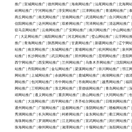
推广
|
宣城网站推广
|
德州网站推广
|
海南网站推广
|
汕尾网站推广
|
北海网
岭网站推广
|
宁河网站推广
|
淳安网站推广
|
江津网站推广
|
青浦网站推广
|
商丘网站推广
|
南充网站推广
|
甘南网站推广
|
武清网站推广
|
合川网站推广
信阳网站推广
|
达州网站推广
|
双桥网站推广
|
菏泽网站推广
|
清远网站推广
驻马店网站推广
|
云南网站推广
|
广安网站推广
|
南川网站推广
|
中山网站推
广
|
大足网站推广
|
揭阳网站推广
|
河北网站推广
|
璧山网站推广
|
云浮网站
推广
|
青海网站推广
|
陕西网站推广
|
甘肃网站推广
|
新疆网站推广
|
辽宁网
站推广
|
南京网站推广
|
东城网站推广
|
黄埔网站推广
|
杭州网站推广
|
泉州
站推广
|
长沙网站推广
|
武汉网站推广
|
郑州网站推广
|
昆明网站推广
|
贵阳
西宁网站推广
|
西安网站推广
|
兰州网站推广
|
乌鲁木齐网站推广
|
沈阳网站
站推广
|
丹阳网站推广
|
金坛网站推广
|
梁溪网站推广
|
崇川网站推广
|
邗江
网站推广
|
上城网站推广
|
余姚网站推广
|
鹿城网站推广
|
南湖网站推广
|
德
网站推广
|
包河网站推广
|
市中网站推广
|
市南网站推广
|
越秀网站推广
|
福
网站推广
|
三明网站推广
|
淮北网站推广
|
景德镇网站推广
|
青岛网站推广
|
靖网站推广
|
遵义网站推广
|
重庆网站推广
|
唐山网站推广
|
大同网站推广
|
站推广
|
大连网站推广
|
四平网站推广
|
齐齐哈尔网站推广
|
日喀则网站推广
通州网站推广
|
广陵网站推广
|
盐都网站推广
|
淮阴网站推广
|
赣榆网站推广
秀洲网站推广
|
长兴网站推广
|
柯桥网站推广
|
金东网站推广
|
衢江网站推广
海珠网站推广
|
罗湖网站推广
|
江北网站推广
|
宣武网站推广
|
闵行网站推广
珠海网站推广
|
柳州网站推广
|
湘潭网站推广
|
十堰网站推广
|
洛阳网站推广