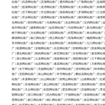
站推广
|
武进网站推广
|
滨湖网站推广
|
通州网站推广
|
广陵网站推广
|
盐都
站推广
|
慈溪网站推广
|
龙湾网站推广
|
秀洲网站推广
|
长兴网站推广
|
柯桥
站推广
|
历下网站推广
|
市北网站推广
|
海珠网站推广
|
罗湖网站推广
|
江北
站推广
|
萍乡网站推广
|
淄博网站推广
|
珠海网站推广
|
柳州网站推广
|
湘潭
岛网站推广
|
朔州网站推广
|
乌海网站推广
|
吴忠网站推广
|
宝鸡网站推广
|
南开网站推广
|
建邺网站推广
|
姑苏网站推广
|
句容网站推广
|
新北网站推广
睢宁网站推广
|
兴化网站推广
|
沭阳网站推广
|
拱墅网站推广
|
奉化网站推广
嵊泗网站推广
|
椒江网站推广
|
缙云网站推广
|
瑶海网站推广
|
槐荫网站推广
常州网站推广
|
嘉兴网站推广
|
龙岩网站推广
|
阜阳网站推广
|
九江网站推广
广
|
昭通网站推广
|
安顺网站推广
|
自贡网站推广
|
邯郸网站推广
|
阳泉网站
广
|
通化网站推广
|
鹤岗网站推广
|
林芝网站推广
|
河东网站推广
|
秦淮网站
广
|
灌云网站推广
|
云龙网站推广
|
海陵网站推广
|
泗阳网站推广
|
江干网站
广
|
龙游网站推广
|
仙居网站推广
|
遂昌网站推广
|
庐阳网站推广
|
天桥网站
推广
|
长宁网站推广
|
无锡网站推广
|
湖州网站推广
|
漳州网站推广
|
蚌埠网
推广
|
安阳网站推广
|
保山网站推广
|
毕节网站推广
|
攀枝花网站推广
|
邢台
站推广
|
本溪网站推广
|
白山网站推广
|
双鸭山网站推广
|
山南网站推广
|
红
网站推广
|
东海网站推广
|
泉山网站推广
|
高港网站推广
|
泗洪网站推广
|
西
网站推广
|
天台网站推广
|
松阳网站推广
|
肥东网站推广
|
历城网站推广
|
李
阴网站推广
|
浙江网站推广
|
绍兴网站推广
|
宁德网站推广
|
淮南网站推广
|
壁网站推广
|
丽江网站推广
|
铜仁网站推广
|
泸州网站推广
|
保定网站推广
|