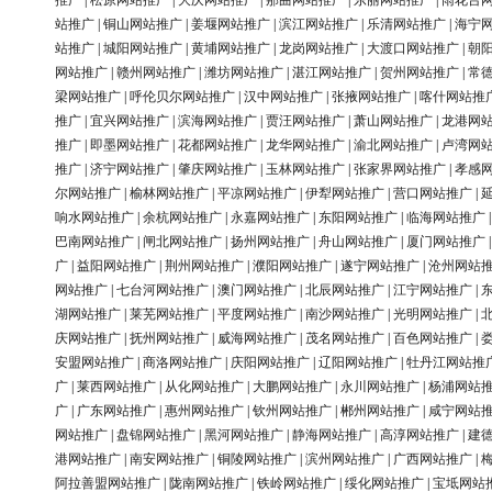
推广
|
松原网站推广
|
大庆网站推广
|
那曲网站推广
|
东丽网站推广
|
雨花台
站推广
|
铜山网站推广
|
姜堰网站推广
|
滨江网站推广
|
乐清网站推广
|
海宁
站推广
|
城阳网站推广
|
黄埔网站推广
|
龙岗网站推广
|
大渡口网站推广
|
朝
网站推广
|
赣州网站推广
|
潍坊网站推广
|
湛江网站推广
|
贺州网站推广
|
常
梁网站推广
|
呼伦贝尔网站推广
|
汉中网站推广
|
张掖网站推广
|
喀什网站推
推广
|
宜兴网站推广
|
滨海网站推广
|
贾汪网站推广
|
萧山网站推广
|
龙港网
推广
|
即墨网站推广
|
花都网站推广
|
龙华网站推广
|
渝北网站推广
|
卢湾网
推广
|
济宁网站推广
|
肇庆网站推广
|
玉林网站推广
|
张家界网站推广
|
孝感
尔网站推广
|
榆林网站推广
|
平凉网站推广
|
伊犁网站推广
|
营口网站推广
|
响水网站推广
|
余杭网站推广
|
永嘉网站推广
|
东阳网站推广
|
临海网站推广
巴南网站推广
|
闸北网站推广
|
扬州网站推广
|
舟山网站推广
|
厦门网站推广
广
|
益阳网站推广
|
荆州网站推广
|
濮阳网站推广
|
遂宁网站推广
|
沧州网站
网站推广
|
七台河网站推广
|
澳门网站推广
|
北辰网站推广
|
江宁网站推广
|
湖网站推广
|
莱芜网站推广
|
平度网站推广
|
南沙网站推广
|
光明网站推广
|
庆网站推广
|
抚州网站推广
|
威海网站推广
|
茂名网站推广
|
百色网站推广
|
安盟网站推广
|
商洛网站推广
|
庆阳网站推广
|
辽阳网站推广
|
牡丹江网站推
广
|
莱西网站推广
|
从化网站推广
|
大鹏网站推广
|
永川网站推广
|
杨浦网站
广
|
广东网站推广
|
惠州网站推广
|
钦州网站推广
|
郴州网站推广
|
咸宁网站
网站推广
|
盘锦网站推广
|
黑河网站推广
|
静海网站推广
|
高淳网站推广
|
建
港网站推广
|
南安网站推广
|
铜陵网站推广
|
滨州网站推广
|
广西网站推广
|
阿拉善盟网站推广
|
陇南网站推广
|
铁岭网站推广
|
绥化网站推广
|
宝坻网站