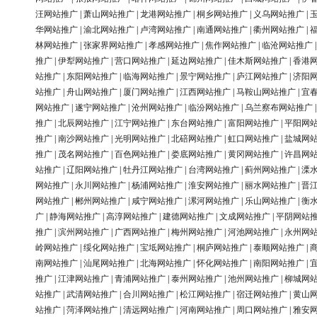
汪网站推广
|
萧山网站推广
|
龙港网站推广
|
桐乡网站推广
|
义乌网站推广
|
华网站推广
|
渝北网站推广
|
卢湾网站推广
|
南通网站推广
|
衢州网站推广
|
林网站推广
|
张家界网站推广
|
孝感网站推广
|
焦作网站推广
|
临沧网站推广
推广
|
伊犁网站推广
|
营口网站推广
|
延边网站推广
|
佳木斯网站推广
|
香港
站推广
|
东阳网站推广
|
临海网站推广
|
景宁网站推广
|
庐江网站推广
|
济阳
站推广
|
舟山网站推广
|
厦门网站推广
|
江西网站推广
|
马鞍山网站推广
|
宜
网站推广
|
遂宁网站推广
|
沧州网站推广
|
临汾网站推广
|
乌兰察布网站推广
推广
|
北辰网站推广
|
江宁网站推广
|
东台网站推广
|
富阳网站推广
|
平阳网
推广
|
南沙网站推广
|
光明网站推广
|
北碚网站推广
|
虹口网站推广
|
盐城网
推广
|
茂名网站推广
|
百色网站推广
|
娄底网站推广
|
黄冈网站推广
|
许昌网
站推广
|
辽阳网站推广
|
牡丹江网站推广
|
台湾网站推广
|
蓟州网站推广
|
溧
网站推广
|
永川网站推广
|
杨浦网站推广
|
淮安网站推广
|
丽水网站推广
|
晋
网站推广
|
郴州网站推广
|
咸宁网站推广
|
漯河网站推广
|
乐山网站推广
|
衡
广
|
静海网站推广
|
高淳网站推广
|
建德网站推广
|
文成网站推广
|
平阴网站
推广
|
滨州网站推广
|
广西网站推广
|
梅州网站推广
|
河池网站推广
|
永州网
岭网站推广
|
绥化网站推广
|
宝坻网站推广
|
桐庐网站推广
|
泰顺网站推广
|
南网站推广
|
汕尾网站推广
|
北海网站推广
|
怀化网站推广
|
南阳网站推广
|
推广
|
江津网站推广
|
青浦网站推广
|
泰州网站推广
|
池州网站推广
|
柳城网
站推广
|
武清网站推广
|
合川网站推广
|
松江网站推广
|
宿迁网站推广
|
黄山
站推广
|
菏泽网站推广
|
清远网站推广
|
河南网站推广
|
周口网站推广
|
雅安