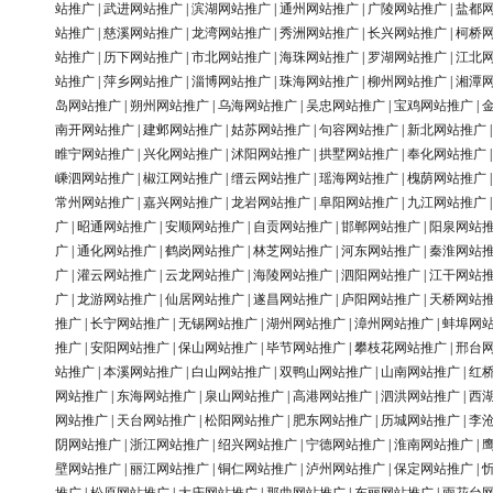
站推广
|
武进网站推广
|
滨湖网站推广
|
通州网站推广
|
广陵网站推广
|
盐都
站推广
|
慈溪网站推广
|
龙湾网站推广
|
秀洲网站推广
|
长兴网站推广
|
柯桥
站推广
|
历下网站推广
|
市北网站推广
|
海珠网站推广
|
罗湖网站推广
|
江北
站推广
|
萍乡网站推广
|
淄博网站推广
|
珠海网站推广
|
柳州网站推广
|
湘潭
岛网站推广
|
朔州网站推广
|
乌海网站推广
|
吴忠网站推广
|
宝鸡网站推广
|
南开网站推广
|
建邺网站推广
|
姑苏网站推广
|
句容网站推广
|
新北网站推广
睢宁网站推广
|
兴化网站推广
|
沭阳网站推广
|
拱墅网站推广
|
奉化网站推广
嵊泗网站推广
|
椒江网站推广
|
缙云网站推广
|
瑶海网站推广
|
槐荫网站推广
常州网站推广
|
嘉兴网站推广
|
龙岩网站推广
|
阜阳网站推广
|
九江网站推广
广
|
昭通网站推广
|
安顺网站推广
|
自贡网站推广
|
邯郸网站推广
|
阳泉网站
广
|
通化网站推广
|
鹤岗网站推广
|
林芝网站推广
|
河东网站推广
|
秦淮网站
广
|
灌云网站推广
|
云龙网站推广
|
海陵网站推广
|
泗阳网站推广
|
江干网站
广
|
龙游网站推广
|
仙居网站推广
|
遂昌网站推广
|
庐阳网站推广
|
天桥网站
推广
|
长宁网站推广
|
无锡网站推广
|
湖州网站推广
|
漳州网站推广
|
蚌埠网
推广
|
安阳网站推广
|
保山网站推广
|
毕节网站推广
|
攀枝花网站推广
|
邢台
站推广
|
本溪网站推广
|
白山网站推广
|
双鸭山网站推广
|
山南网站推广
|
红
网站推广
|
东海网站推广
|
泉山网站推广
|
高港网站推广
|
泗洪网站推广
|
西
网站推广
|
天台网站推广
|
松阳网站推广
|
肥东网站推广
|
历城网站推广
|
李
阴网站推广
|
浙江网站推广
|
绍兴网站推广
|
宁德网站推广
|
淮南网站推广
|
壁网站推广
|
丽江网站推广
|
铜仁网站推广
|
泸州网站推广
|
保定网站推广
|