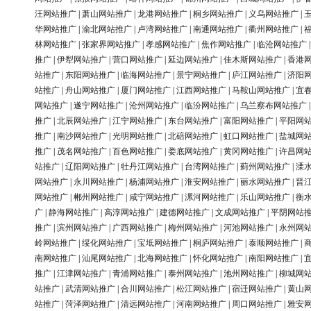
汪网站推广
|
萧山网站推广
|
龙港网站推广
|
桐乡网站推广
|
义乌网站推广
|
华网站推广
|
渝北网站推广
|
卢湾网站推广
|
南通网站推广
|
衢州网站推广
|
林网站推广
|
张家界网站推广
|
孝感网站推广
|
焦作网站推广
|
临沧网站推广
推广
|
伊犁网站推广
|
营口网站推广
|
延边网站推广
|
佳木斯网站推广
|
香港
站推广
|
东阳网站推广
|
临海网站推广
|
景宁网站推广
|
庐江网站推广
|
济阳
站推广
|
舟山网站推广
|
厦门网站推广
|
江西网站推广
|
马鞍山网站推广
|
宜
网站推广
|
遂宁网站推广
|
沧州网站推广
|
临汾网站推广
|
乌兰察布网站推广
推广
|
北辰网站推广
|
江宁网站推广
|
东台网站推广
|
富阳网站推广
|
平阳网
推广
|
南沙网站推广
|
光明网站推广
|
北碚网站推广
|
虹口网站推广
|
盐城网
推广
|
茂名网站推广
|
百色网站推广
|
娄底网站推广
|
黄冈网站推广
|
许昌网
站推广
|
辽阳网站推广
|
牡丹江网站推广
|
台湾网站推广
|
蓟州网站推广
|
溧
网站推广
|
永川网站推广
|
杨浦网站推广
|
淮安网站推广
|
丽水网站推广
|
晋
网站推广
|
郴州网站推广
|
咸宁网站推广
|
漯河网站推广
|
乐山网站推广
|
衡
广
|
静海网站推广
|
高淳网站推广
|
建德网站推广
|
文成网站推广
|
平阴网站
推广
|
滨州网站推广
|
广西网站推广
|
梅州网站推广
|
河池网站推广
|
永州网
岭网站推广
|
绥化网站推广
|
宝坻网站推广
|
桐庐网站推广
|
泰顺网站推广
|
南网站推广
|
汕尾网站推广
|
北海网站推广
|
怀化网站推广
|
南阳网站推广
|
推广
|
江津网站推广
|
青浦网站推广
|
泰州网站推广
|
池州网站推广
|
柳城网
站推广
|
武清网站推广
|
合川网站推广
|
松江网站推广
|
宿迁网站推广
|
黄山
站推广
|
菏泽网站推广
|
清远网站推广
|
河南网站推广
|
周口网站推广
|
雅安