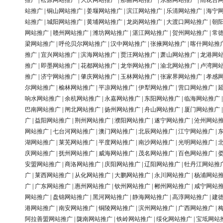
推广
|
松原网站推广
|
大庆网站推广
|
那曲网站推广
|
东丽网站推广
|
雨花台
站推广
|
铜山网站推广
|
姜堰网站推广
|
滨江网站推广
|
乐清网站推广
|
海宁
站推广
|
城阳网站推广
|
黄埔网站推广
|
龙岗网站推广
|
大渡口网站推广
|
朝
网站推广
|
赣州网站推广
|
潍坊网站推广
|
湛江网站推广
|
贺州网站推广
|
常
梁网站推广
|
呼伦贝尔网站推广
|
汉中网站推广
|
张掖网站推广
|
喀什网站推
推广
|
宜兴网站推广
|
滨海网站推广
|
贾汪网站推广
|
萧山网站推广
|
龙港网
推广
|
即墨网站推广
|
花都网站推广
|
龙华网站推广
|
渝北网站推广
|
卢湾网
推广
|
济宁网站推广
|
肇庆网站推广
|
玉林网站推广
|
张家界网站推广
|
孝感
尔网站推广
|
榆林网站推广
|
平凉网站推广
|
伊犁网站推广
|
营口网站推广
|
响水网站推广
|
余杭网站推广
|
永嘉网站推广
|
东阳网站推广
|
临海网站推广
巴南网站推广
|
闸北网站推广
|
扬州网站推广
|
舟山网站推广
|
厦门网站推广
广
|
益阳网站推广
|
荆州网站推广
|
濮阳网站推广
|
遂宁网站推广
|
沧州网站
网站推广
|
七台河网站推广
|
澳门网站推广
|
北辰网站推广
|
江宁网站推广
|
湖网站推广
|
莱芜网站推广
|
平度网站推广
|
南沙网站推广
|
光明网站推广
|
庆网站推广
|
抚州网站推广
|
威海网站推广
|
茂名网站推广
|
百色网站推广
|
安盟网站推广
|
商洛网站推广
|
庆阳网站推广
|
辽阳网站推广
|
牡丹江网站推
广
|
莱西网站推广
|
从化网站推广
|
大鹏网站推广
|
永川网站推广
|
杨浦网站
广
|
广东网站推广
|
惠州网站推广
|
钦州网站推广
|
郴州网站推广
|
咸宁网站
网站推广
|
盘锦网站推广
|
黑河网站推广
|
静海网站推广
|
高淳网站推广
|
建
港网站推广
|
南安网站推广
|
铜陵网站推广
|
滨州网站推广
|
广西网站推广
|
阿拉善盟网站推广
|
陇南网站推广
|
铁岭网站推广
|
绥化网站推广
|
宝坻网站