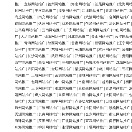
推广
|
宣城网站推广
|
德州网站推广
|
海南网站推广
|
汕尾网站推广
|
北海网
岭网站推广
|
宁河网站推广
|
淳安网站推广
|
江津网站推广
|
青浦网站推广
|
商丘网站推广
|
南充网站推广
|
甘南网站推广
|
武清网站推广
|
合川网站推广
信阳网站推广
|
达州网站推广
|
双桥网站推广
|
菏泽网站推广
|
清远网站推广
驻马店网站推广
|
云南网站推广
|
广安网站推广
|
南川网站推广
|
中山网站推
广
|
大足网站推广
|
揭阳网站推广
|
河北网站推广
|
璧山网站推广
|
云浮网站
推广
|
青海网站推广
|
陕西网站推广
|
甘肃网站推广
|
新疆网站推广
|
辽宁网
站推广
|
南京网站推广
|
东城网站推广
|
黄埔网站推广
|
杭州网站推广
|
泉州
站推广
|
长沙网站推广
|
武汉网站推广
|
郑州网站推广
|
昆明网站推广
|
贵阳
西宁网站推广
|
西安网站推广
|
兰州网站推广
|
乌鲁木齐网站推广
|
沈阳网站
站推广
|
丹阳网站推广
|
金坛网站推广
|
梁溪网站推广
|
崇川网站推广
|
邗江
网站推广
|
上城网站推广
|
余姚网站推广
|
鹿城网站推广
|
南湖网站推广
|
德
网站推广
|
包河网站推广
|
市中网站推广
|
市南网站推广
|
越秀网站推广
|
福
网站推广
|
三明网站推广
|
淮北网站推广
|
景德镇网站推广
|
青岛网站推广
|
靖网站推广
|
遵义网站推广
|
重庆网站推广
|
唐山网站推广
|
大同网站推广
|
站推广
|
大连网站推广
|
四平网站推广
|
齐齐哈尔网站推广
|
日喀则网站推广
通州网站推广
|
广陵网站推广
|
盐都网站推广
|
淮阴网站推广
|
赣榆网站推广
秀洲网站推广
|
长兴网站推广
|
柯桥网站推广
|
金东网站推广
|
衢江网站推广
海珠网站推广
|
罗湖网站推广
|
江北网站推广
|
宣武网站推广
|
闵行网站推广
珠海网站推广
|
柳州网站推广
|
湘潭网站推广
|
十堰网站推广
|
洛阳网站推广