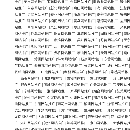
推广
|
吴忠网站推广
|
宝鸡网站推广
|
金昌网站推广
|
吐鲁番网站推广
|
鞍山
站推广
|
句容网站推广
|
新北网站推广
|
惠山网站推广
|
海门网站推广
|
江都
站推广
|
拱墅网站推广
|
奉化网站推广
|
瓯海网站推广
|
嘉善网站推广
|
安吉
站推广
|
瑶海网站推广
|
槐荫网站推广
|
黄岛网站推广
|
荔湾网站推广
|
盐田
站推广
|
阜阳网站推广
|
九江网站推广
|
枣庄网站推广
|
汕头网站推广
|
来宾
网站推广
|
邯郸网站推广
|
阳泉网站推广
|
赤峰网站推广
|
固原网站推广
|
咸
网站推广
|
河东网站推广
|
秦淮网站推广
|
吴江网站推广
|
丹徒网站推广
|
天
网站推广
|
泗阳网站推广
|
江干网站推广
|
宁海网站推广
|
洞头网站推广
|
海
网站推广
|
庐阳网站推广
|
天桥网站推广
|
崂山网站推广
|
天河网站推广
|
南
州网站推广
|
漳州网站推广
|
蚌埠网站推广
|
新余网站推广
|
东营网站推广
|
节网站推广
|
攀枝花网站推广
|
邢台网站推广
|
长治网站推广
|
通辽网站推广
双鸭山网站推广
|
山南网站推广
|
红桥网站推广
|
栖霞网站推广
|
常熟网站推
广
|
高港网站推广
|
泗洪网站推广
|
西湖网站推广
|
象山网站推广
|
瑞安网站
广
|
肥东网站推广
|
历城网站推广
|
李沧网站推广
|
白云网站推广
|
宝安网站
推广
|
宁德网站推广
|
淮南网站推广
|
鹰潭网站推广
|
烟台网站推广
|
韶关网
推广
|
泸州网站推广
|
保定网站推广
|
忻州网站推广
|
鄂尔多斯网站推广
|
延
曲网站推广
|
东丽网站推广
|
雨花台网站推广
|
润州网站推广
|
溧阳网站推广
滨江网站推广
|
乐清网站推广
|
海宁网站推广
|
兰溪网站推广
|
开化网站推广
龙岗网站推广
|
大渡口网站推广
|
朝阳网站推广
|
静安网站推广
|
昆山网站推
广
|
湛江网站推广
|
贺州网站推广
|
常德网站推广
|
荆门网站推广
|
新乡网站
网站推广
|
张掖网站推广
|
喀什网站推广
|
锦州网站推广
|
白城网站推广
|
伊