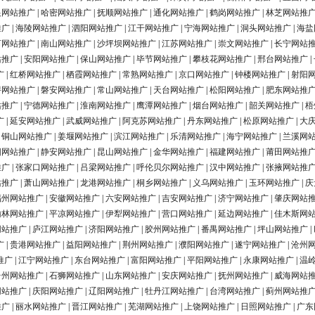
银网站推广
|
哈密网站推广
|
抚顺网站推广
|
通化网站推广
|
鹤岗网站推广
|
林芝网站推
推广
|
海陵网站推广
|
泗阳网站推广
|
江干网站推广
|
宁海网站推广
|
洞头网站推广
|
海盐
河网站推广
|
南山网站推广
|
沙坪坝网站推广
|
江苏网站推广
|
崇文网站推广
|
长宁网站
站推广
|
安阳网站推广
|
保山网站推广
|
毕节网站推广
|
攀枝花网站推广
|
邢台网站推广
|
广
|
红桥网站推广
|
栖霞网站推广
|
常熟网站推广
|
京口网站推广
|
钟楼网站推广
|
射阳
浔网站推广
|
磐安网站推广
|
常山网站推广
|
天台网站推广
|
松阳网站推广
|
肥东网站推
站推广
|
宁德网站推广
|
淮南网站推广
|
鹰潭网站推广
|
烟台网站推广
|
韶关网站推广
|
梧
广
|
延安网站推广
|
武威网站推广
|
阿克苏网站推广
|
丹东网站推广
|
松原网站推广
|
大
|
铜山网站推广
|
姜堰网站推广
|
滨江网站推广
|
乐清网站推广
|
海宁网站推广
|
兰溪网
阳网站推广
|
静安网站推广
|
昆山网站推广
|
金华网站推广
|
福建网站推广
|
莆田网站推
推广
|
张家口网站推广
|
吕梁网站推广
|
呼伦贝尔网站推广
|
汉中网站推广
|
张掖网站推
站推广
|
萧山网站推广
|
龙港网站推广
|
桐乡网站推广
|
义乌网站推广
|
玉环网站推广
|
庆
福州网站推广
|
安徽网站推广
|
六安网站推广
|
吉安网站推广
|
济宁网站推广
|
肇庆网站
榆林网站推广
|
平凉网站推广
|
伊犁网站推广
|
营口网站推广
|
延边网站推广
|
佳木斯网
网站推广
|
庐江网站推广
|
济阳网站推广
|
胶州网站推广
|
番禺网站推广
|
坪山网站推广
|
广
|
贵港网站推广
|
益阳网站推广
|
荆州网站推广
|
濮阳网站推广
|
遂宁网站推广
|
沧州
推广
|
江宁网站推广
|
东台网站推广
|
富阳网站推广
|
平阳网站推广
|
永康网站推广
|
温
台州网站推广
|
石狮网站推广
|
山东网站推广
|
安庆网站推广
|
抚州网站推广
|
威海网站
网站推广
|
庆阳网站推广
|
辽阳网站推广
|
牡丹江网站推广
|
台湾网站推广
|
蓟州网站推
推广
|
丽水网站推广
|
晋江网站推广
|
芜湖网站推广
|
上饶网站推广
|
日照网站推广
|
广东