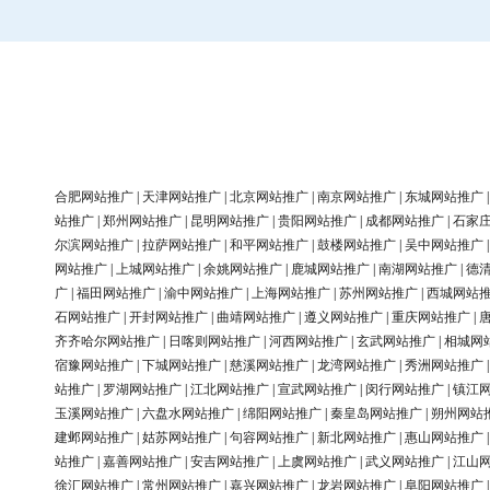
合肥网站推广
|
天津网站推广
|
北京网站推广
|
南京网站推广
|
东城网站推广
站推广
|
郑州网站推广
|
昆明网站推广
|
贵阳网站推广
|
成都网站推广
|
石家
尔滨网站推广
|
拉萨网站推广
|
和平网站推广
|
鼓楼网站推广
|
吴中网站推广
网站推广
|
上城网站推广
|
余姚网站推广
|
鹿城网站推广
|
南湖网站推广
|
德
广
|
福田网站推广
|
渝中网站推广
|
上海网站推广
|
苏州网站推广
|
西城网站
石网站推广
|
开封网站推广
|
曲靖网站推广
|
遵义网站推广
|
重庆网站推广
|
齐齐哈尔网站推广
|
日喀则网站推广
|
河西网站推广
|
玄武网站推广
|
相城网
宿豫网站推广
|
下城网站推广
|
慈溪网站推广
|
龙湾网站推广
|
秀洲网站推广
站推广
|
罗湖网站推广
|
江北网站推广
|
宣武网站推广
|
闵行网站推广
|
镇江
玉溪网站推广
|
六盘水网站推广
|
绵阳网站推广
|
秦皇岛网站推广
|
朔州网站
建邺网站推广
|
姑苏网站推广
|
句容网站推广
|
新北网站推广
|
惠山网站推广
站推广
|
嘉善网站推广
|
安吉网站推广
|
上虞网站推广
|
武义网站推广
|
江山
徐汇网站推广
|
常州网站推广
|
嘉兴网站推广
|
龙岩网站推广
|
阜阳网站推广