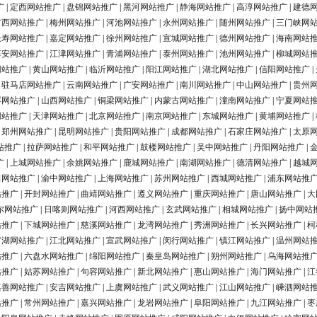
广
|
定西网站推广
|
盘锦网站推广
|
黑河网站推广
|
静海网站推广
|
高淳网站推广
|
建德
广西网站推广
|
梅州网站推广
|
河池网站推广
|
永州网站推广
|
随州网站推广
|
三门峡网
长寿网站推广
|
嘉定网站推广
|
徐州网站推广
|
宣城网站推广
|
德州网站推广
|
海南网站
淳安网站推广
|
江津网站推广
|
青浦网站推广
|
泰州网站推广
|
池州网站推广
|
柳城网站
网站推广
|
黄山网站推广
|
临沂网站推广
|
阳江网站推广
|
湖北网站推广
|
信阳网站推广
|
|
驻马店网站推广
|
云南网站推广
|
广安网站推广
|
南川网站推广
|
中山网站推广
|
贵州
浮网站推广
|
山西网站推广
|
铜梁网站推广
|
内蒙古网站推广
|
潼南网站推广
|
宁夏网站
网站推广
|
天津网站推广
|
北京网站推广
|
南京网站推广
|
东城网站推广
|
黄埔网站推广
|
|
郑州网站推广
|
昆明网站推广
|
贵阳网站推广
|
成都网站推广
|
石家庄网站推广
|
太原
站推广
|
拉萨网站推广
|
和平网站推广
|
鼓楼网站推广
|
吴中网站推广
|
丹阳网站推广
|
广
|
上城网站推广
|
余姚网站推广
|
鹿城网站推广
|
南湖网站推广
|
德清网站推广
|
越城
田网站推广
|
渝中网站推广
|
上海网站推广
|
苏州网站推广
|
西城网站推广
|
浦东网站推
站推广
|
开封网站推广
|
曲靖网站推广
|
遵义网站推广
|
重庆网站推广
|
唐山网站推广
|
大
尔网站推广
|
日喀则网站推广
|
河西网站推广
|
玄武网站推广
|
相城网站推广
|
扬中网站
站推广
|
下城网站推广
|
慈溪网站推广
|
龙湾网站推广
|
秀洲网站推广
|
长兴网站推广
|
柯
罗湖网站推广
|
江北网站推广
|
宣武网站推广
|
闵行网站推广
|
镇江网站推广
|
温州网站
站推广
|
六盘水网站推广
|
绵阳网站推广
|
秦皇岛网站推广
|
朔州网站推广
|
乌海网站推
站推广
|
姑苏网站推广
|
句容网站推广
|
新北网站推广
|
惠山网站推广
|
海门网站推广
|
江
嘉善网站推广
|
安吉网站推广
|
上虞网站推广
|
武义网站推广
|
江山网站推广
|
嵊泗网站
站推广
|
常州网站推广
|
嘉兴网站推广
|
龙岩网站推广
|
阜阳网站推广
|
九江网站推广
|
枣