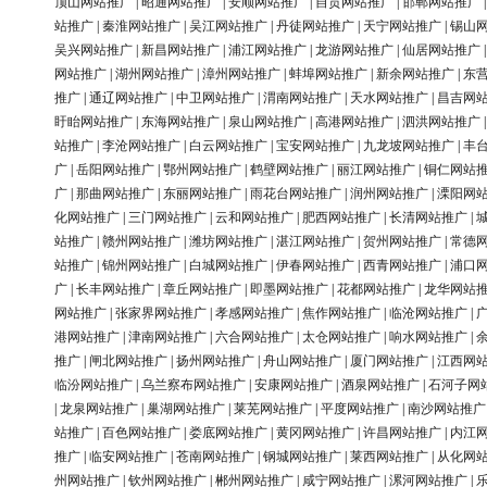
顶山网站推广
|
昭通网站推广
|
安顺网站推广
|
自贡网站推广
|
邯郸网站推广
站推广
|
秦淮网站推广
|
吴江网站推广
|
丹徒网站推广
|
天宁网站推广
|
锡山
吴兴网站推广
|
新昌网站推广
|
浦江网站推广
|
龙游网站推广
|
仙居网站推广
网站推广
|
湖州网站推广
|
漳州网站推广
|
蚌埠网站推广
|
新余网站推广
|
东
推广
|
通辽网站推广
|
中卫网站推广
|
渭南网站推广
|
天水网站推广
|
昌吉网
盱眙网站推广
|
东海网站推广
|
泉山网站推广
|
高港网站推广
|
泗洪网站推广
站推广
|
李沧网站推广
|
白云网站推广
|
宝安网站推广
|
九龙坡网站推广
|
丰
广
|
岳阳网站推广
|
鄂州网站推广
|
鹤壁网站推广
|
丽江网站推广
|
铜仁网站
广
|
那曲网站推广
|
东丽网站推广
|
雨花台网站推广
|
润州网站推广
|
溧阳网
化网站推广
|
三门网站推广
|
云和网站推广
|
肥西网站推广
|
长清网站推广
|
站推广
|
赣州网站推广
|
潍坊网站推广
|
湛江网站推广
|
贺州网站推广
|
常德
站推广
|
锦州网站推广
|
白城网站推广
|
伊春网站推广
|
西青网站推广
|
浦口
广
|
长丰网站推广
|
章丘网站推广
|
即墨网站推广
|
花都网站推广
|
龙华网站
网站推广
|
张家界网站推广
|
孝感网站推广
|
焦作网站推广
|
临沧网站推广
|
港网站推广
|
津南网站推广
|
六合网站推广
|
太仓网站推广
|
响水网站推广
|
推广
|
闸北网站推广
|
扬州网站推广
|
舟山网站推广
|
厦门网站推广
|
江西网
临汾网站推广
|
乌兰察布网站推广
|
安康网站推广
|
酒泉网站推广
|
石河子网
|
龙泉网站推广
|
巢湖网站推广
|
莱芜网站推广
|
平度网站推广
|
南沙网站推广
站推广
|
百色网站推广
|
娄底网站推广
|
黄冈网站推广
|
许昌网站推广
|
内江
推广
|
临安网站推广
|
苍南网站推广
|
钢城网站推广
|
莱西网站推广
|
从化网
州网站推广
|
钦州网站推广
|
郴州网站推广
|
咸宁网站推广
|
漯河网站推广
|