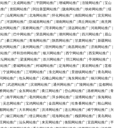
网站推广
|
文成网站推广
|
平阴网站推广
|
增城网站推广
|
涪陵网站推广
|
宝山
站推广
|
资阳网站推广
|
阿拉善盟网站推广
|
陇南网站推广
|
铁岭网站推广
|
绥
推广
|
汕尾网站推广
|
北海网站推广
|
怀化网站推广
|
南阳网站推广
|
宜宾网站
推广
|
河源网站推广
|
防城港网站推广
|
湖南网站推广
|
商丘网站推广
|
南充网
达州网站推广
|
双桥网站推广
|
菏泽网站推广
|
清远网站推广
|
河南网站推广
|
网站推广
|
巴中网站推广
|
荣昌网站推广
|
潮州网站推广
|
四川网站推广
|
眉山
推广
|
綦江网站推广
|
青海网站推广
|
陕西网站推广
|
甘肃网站推广
|
新疆网站
杭州网站推广
|
泉州网站推广
|
宿州网站推广
|
南昌网站推广
|
济南网站推广
|
网站推广
|
呼和浩特网站推广
|
银川网站推广
|
西宁网站推广
|
西安网站推广
|
金坛网站推广
|
梁溪网站推广
|
崇川网站推广
|
邗江网站推广
|
亭湖网站推广
|
网站推广
|
婺城网站推广
|
柯城网站推广
|
定海网站推广
|
黄岩网站推广
|
莲都
广
|
宁波网站推广
|
三明网站推广
|
淮北网站推广
|
景德镇网站推广
|
青岛网站
同网站推广
|
包头网站推广
|
石嘴山网站推广
|
海东网站推广
|
铜川网站推广
|
推广
|
武进网站推广
|
滨湖网站推广
|
通州网站推广
|
广陵网站推广
|
盐都网站
桥网站推广
|
金东网站推广
|
衢江网站推广
|
岱山网站推广
|
路桥网站推广
|
青
推广
|
南平网站推广
|
亳州网站推广
|
萍乡网站推广
|
淄博网站推广
|
珠海网站
广
|
吴忠网站推广
|
宝鸡网站推广
|
金昌网站推广
|
吐鲁番网站推广
|
鞍山网站
都网站推广
|
大丰网站推广
|
洪泽网站推广
|
连云网站推广
|
睢宁网站推广
|
兴
推广
|
椒江网站推广
|
缙云网站推广
|
瑶海网站推广
|
槐荫网站推广
|
黄岛网站
庄网站推广
|
汕头网站推广
|
来宾网站推广
|
衡阳网站推广
|
宜昌网站推广
|
平