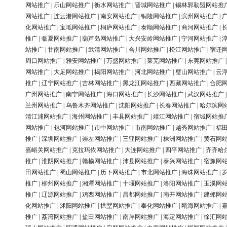
网站推广
|
乐山网站推广
|
衡水网站推广
|
晋城网站推广
|
锡林郭勒盟网站推
网站推广
|
连云港网站推广
|
南安网站推广
|
铜陵网站推广
|
滨州网站推广
|
化网站推广
|
宝坻网站推广
|
桐庐网站推广
|
泰顺网站推广
|
商河网站推广
|
推广
|
临夏网站推广
|
葫芦岛网站推广
|
大兴安岭网站推广
|
宁河网站推广
|
站推广
|
甘南网站推广
|
武清网站推广
|
合川网站推广
|
松江网站推广
|
宿迁
周口网站推广
|
雅安网站推广
|
万盛网站推广
|
莱芜网站推广
|
东莞网站推广
网站推广
|
大足网站推广
|
揭阳网站推广
|
河北网站推广
|
璧山网站推广
|
云
推广
|
辽宁网站推广
|
吉林网站推广
|
黑龙江网站推广
|
西藏网站推广
|
合肥
广州网站推广
|
南宁网站推广
|
海口网站推广
|
长沙网站推广
|
武汉网站推广
兰州网站推广
|
乌鲁木齐网站推广
|
沈阳网站推广
|
长春网站推广
|
哈尔滨网
清江浦网站推广
|
海州网站推广
|
丰县网站推广
|
靖江网站推广
|
宿城网站推
网站推广
|
包河网站推广
|
市中网站推广
|
市南网站推广
|
越秀网站推广
|
福
推广
|
深圳网站推广
|
崇左网站推广
|
三亚网站推广
|
株洲网站推广
|
黄石网
嘉峪关网站推广
|
克拉玛依网站推广
|
大连网站推广
|
四平网站推广
|
齐齐哈
推广
|
淮阴网站推广
|
赣榆网站推广
|
沛县网站推广
|
泰兴网站推广
|
宿豫网
田网站推广
|
蜀山网站推广
|
历下网站推广
|
市北网站推广
|
海珠网站推广
|
推广
|
柳州网站推广
|
湘潭网站推广
|
十堰网站推广
|
洛阳网站推广
|
玉溪网
推广
|
辽源网站推广
|
鸡西网站推广
|
昌都网站推广
|
南开网站推广
|
建邺网
化网站推广
|
沭阳网站推广
|
拱墅网站推广
|
奉化网站推广
|
瓯海网站推广
|
推广
|
荔湾网站推广
|
盐田网站推广
|
南岸网站推广
|
海定网站推广
|
徐汇网