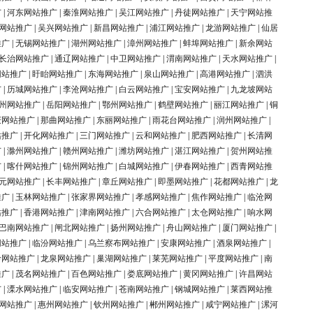
广
|
河东网站推广
|
秦淮网站推广
|
吴江网站推广
|
丹徒网站推广
|
天宁网站推
网站推广
|
吴兴网站推广
|
新昌网站推广
|
浦江网站推广
|
龙游网站推广
|
仙居
推广
|
无锡网站推广
|
湖州网站推广
|
漳州网站推广
|
蚌埠网站推广
|
新余网站
长治网站推广
|
通辽网站推广
|
中卫网站推广
|
渭南网站推广
|
天水网站推广
|
网站推广
|
盱眙网站推广
|
东海网站推广
|
泉山网站推广
|
高港网站推广
|
泗洪
广
|
历城网站推广
|
李沧网站推广
|
白云网站推广
|
宝安网站推广
|
九龙坡网站
州网站推广
|
岳阳网站推广
|
鄂州网站推广
|
鹤壁网站推广
|
丽江网站推广
|
铜
庆网站推广
|
那曲网站推广
|
东丽网站推广
|
雨花台网站推广
|
润州网站推广
|
站推广
|
开化网站推广
|
三门网站推广
|
云和网站推广
|
肥西网站推广
|
长清网
广
|
滁州网站推广
|
赣州网站推广
|
潍坊网站推广
|
湛江网站推广
|
贺州网站推
广
|
喀什网站推广
|
锦州网站推广
|
白城网站推广
|
伊春网站推广
|
西青网站推
元网站推广
|
长丰网站推广
|
章丘网站推广
|
即墨网站推广
|
花都网站推广
|
龙
推广
|
玉林网站推广
|
张家界网站推广
|
孝感网站推广
|
焦作网站推广
|
临沧网
站推广
|
香港网站推广
|
津南网站推广
|
六合网站推广
|
太仓网站推广
|
响水网
巴南网站推广
|
闸北网站推广
|
扬州网站推广
|
舟山网站推广
|
厦门网站推广
|
网站推广
|
临汾网站推广
|
乌兰察布网站推广
|
安康网站推广
|
酒泉网站推广
|
岭网站推广
|
龙泉网站推广
|
巢湖网站推广
|
莱芜网站推广
|
平度网站推广
|
南
推广
|
茂名网站推广
|
百色网站推广
|
娄底网站推广
|
黄冈网站推广
|
许昌网站
广
|
溧水网站推广
|
临安网站推广
|
苍南网站推广
|
钢城网站推广
|
莱西网站推
网站推广
|
惠州网站推广
|
钦州网站推广
|
郴州网站推广
|
咸宁网站推广
|
漯河