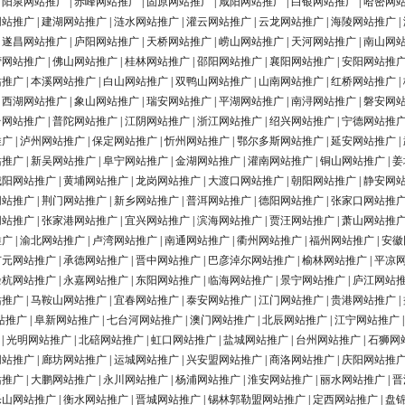
|
阳泉网站推广
|
赤峰网站推广
|
固原网站推广
|
咸阳网站推广
|
白银网站推广
|
哈密网
网站推广
|
建湖网站推广
|
涟水网站推广
|
灌云网站推广
|
云龙网站推广
|
海陵网站推广
|
|
遂昌网站推广
|
庐阳网站推广
|
天桥网站推广
|
崂山网站推广
|
天河网站推广
|
南山网
营网站推广
|
佛山网站推广
|
桂林网站推广
|
邵阳网站推广
|
襄阳网站推广
|
安阳网站推
站推广
|
本溪网站推广
|
白山网站推广
|
双鸭山网站推广
|
山南网站推广
|
红桥网站推广
|
|
西湖网站推广
|
象山网站推广
|
瑞安网站推广
|
平湖网站推广
|
南浔网站推广
|
磐安网
台网站推广
|
普陀网站推广
|
江阴网站推广
|
浙江网站推广
|
绍兴网站推广
|
宁德网站推
推广
|
泸州网站推广
|
保定网站推广
|
忻州网站推广
|
鄂尔多斯网站推广
|
延安网站推广
|
站推广
|
新吴网站推广
|
阜宁网站推广
|
金湖网站推广
|
灌南网站推广
|
铜山网站推广
|
姜
城阳网站推广
|
黄埔网站推广
|
龙岗网站推广
|
大渡口网站推广
|
朝阳网站推广
|
静安网
网站推广
|
荆门网站推广
|
新乡网站推广
|
普洱网站推广
|
德阳网站推广
|
张家口网站推
网站推广
|
张家港网站推广
|
宜兴网站推广
|
滨海网站推广
|
贾汪网站推广
|
萧山网站推
推广
|
渝北网站推广
|
卢湾网站推广
|
南通网站推广
|
衢州网站推广
|
福州网站推广
|
安徽
广元网站推广
|
承德网站推广
|
晋中网站推广
|
巴彦淖尔网站推广
|
榆林网站推广
|
平凉
余杭网站推广
|
永嘉网站推广
|
东阳网站推广
|
临海网站推广
|
景宁网站推广
|
庐江网站
站推广
|
马鞍山网站推广
|
宜春网站推广
|
泰安网站推广
|
江门网站推广
|
贵港网站推广
|
站推广
|
阜新网站推广
|
七台河网站推广
|
澳门网站推广
|
北辰网站推广
|
江宁网站推广
|
光明网站推广
|
北碚网站推广
|
虹口网站推广
|
盐城网站推广
|
台州网站推广
|
石狮网
网站推广
|
廊坊网站推广
|
运城网站推广
|
兴安盟网站推广
|
商洛网站推广
|
庆阳网站推
站推广
|
大鹏网站推广
|
永川网站推广
|
杨浦网站推广
|
淮安网站推广
|
丽水网站推广
|
晋
乐山网站推广
|
衡水网站推广
|
晋城网站推广
|
锡林郭勒盟网站推广
|
定西网站推广
|
盘