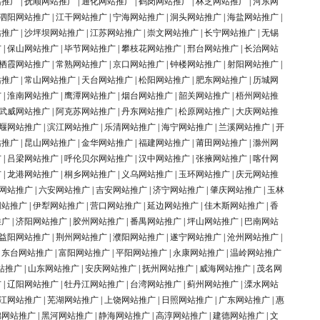
站推广
|
抚顺网站推广
|
通化网站推广
|
鹤岗网站推广
|
林芝网站推广
|
河东网
泗阳网站推广
|
江干网站推广
|
宁海网站推广
|
洞头网站推广
|
海盐网站推广
|
站推广
|
沙坪坝网站推广
|
江苏网站推广
|
崇文网站推广
|
长宁网站推广
|
无锡
广
|
保山网站推广
|
毕节网站推广
|
攀枝花网站推广
|
邢台网站推广
|
长治网站
栖霞网站推广
|
常熟网站推广
|
京口网站推广
|
钟楼网站推广
|
射阳网站推广
|
站推广
|
常山网站推广
|
天台网站推广
|
松阳网站推广
|
肥东网站推广
|
历城网
广
|
淮南网站推广
|
鹰潭网站推广
|
烟台网站推广
|
韶关网站推广
|
梧州网站推
武威网站推广
|
阿克苏网站推广
|
丹东网站推广
|
松原网站推广
|
大庆网站推
堰网站推广
|
滨江网站推广
|
乐清网站推广
|
海宁网站推广
|
兰溪网站推广
|
开
站推广
|
昆山网站推广
|
金华网站推广
|
福建网站推广
|
莆田网站推广
|
滁州网
广
|
吕梁网站推广
|
呼伦贝尔网站推广
|
汉中网站推广
|
张掖网站推广
|
喀什网
广
|
龙港网站推广
|
桐乡网站推广
|
义乌网站推广
|
玉环网站推广
|
庆元网站推
网站推广
|
六安网站推广
|
吉安网站推广
|
济宁网站推广
|
肇庆网站推广
|
玉林
网站推广
|
伊犁网站推广
|
营口网站推广
|
延边网站推广
|
佳木斯网站推广
|
香
推广
|
济阳网站推广
|
胶州网站推广
|
番禺网站推广
|
坪山网站推广
|
巴南网站
益阳网站推广
|
荆州网站推广
|
濮阳网站推广
|
遂宁网站推广
|
沧州网站推广
|
|
东台网站推广
|
富阳网站推广
|
平阳网站推广
|
永康网站推广
|
温岭网站推广
站推广
|
山东网站推广
|
安庆网站推广
|
抚州网站推广
|
威海网站推广
|
茂名网
广
|
辽阳网站推广
|
牡丹江网站推广
|
台湾网站推广
|
蓟州网站推广
|
溧水网站
江网站推广
|
芜湖网站推广
|
上饶网站推广
|
日照网站推广
|
广东网站推广
|
惠
锦网站推广
|
黑河网站推广
|
静海网站推广
|
高淳网站推广
|
建德网站推广
|
文