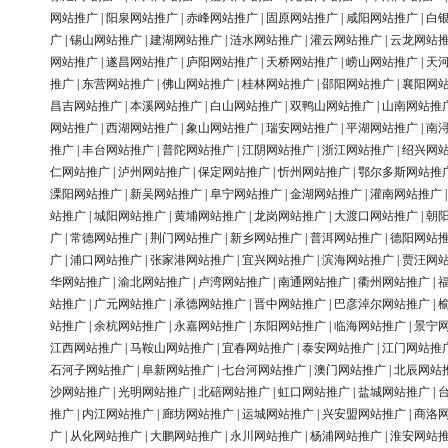
网站推广
|
阳泉网站推广
|
赤峰网站推广
|
固原网站推广
|
咸阳网站推广
|
白
广
|
锡山网站推广
|
建湖网站推广
|
涟水网站推广
|
灌云网站推广
|
云龙网站
网站推广
|
遂昌网站推广
|
庐阳网站推广
|
天桥网站推广
|
崂山网站推广
|
天
推广
|
东营网站推广
|
佛山网站推广
|
桂林网站推广
|
邵阳网站推广
|
襄阳网
昌吉网站推广
|
本溪网站推广
|
白山网站推广
|
双鸭山网站推广
|
山南网站推
网站推广
|
西湖网站推广
|
象山网站推广
|
瑞安网站推广
|
平湖网站推广
|
南
推广
|
丰台网站推广
|
普陀网站推广
|
江阴网站推广
|
浙江网站推广
|
绍兴网
仁网站推广
|
泸州网站推广
|
保定网站推广
|
忻州网站推广
|
鄂尔多斯网站推
溧阳网站推广
|
新吴网站推广
|
阜宁网站推广
|
金湖网站推广
|
灌南网站推广
站推广
|
城阳网站推广
|
黄埔网站推广
|
龙岗网站推广
|
大渡口网站推广
|
朝
广
|
常德网站推广
|
荆门网站推广
|
新乡网站推广
|
普洱网站推广
|
德阳网站
广
|
浦口网站推广
|
张家港网站推广
|
宜兴网站推广
|
滨海网站推广
|
贾汪网
华网站推广
|
渝北网站推广
|
卢湾网站推广
|
南通网站推广
|
衢州网站推广
|
站推广
|
广元网站推广
|
承德网站推广
|
晋中网站推广
|
巴彦淖尔网站推广
|
站推广
|
余杭网站推广
|
永嘉网站推广
|
东阳网站推广
|
临海网站推广
|
景宁
江西网站推广
|
马鞍山网站推广
|
宜春网站推广
|
泰安网站推广
|
江门网站推
石河子网站推广
|
阜新网站推广
|
七台河网站推广
|
澳门网站推广
|
北辰网站
沙网站推广
|
光明网站推广
|
北碚网站推广
|
虹口网站推广
|
盐城网站推广
|
推广
|
内江网站推广
|
廊坊网站推广
|
运城网站推广
|
兴安盟网站推广
|
商洛
广
|
从化网站推广
|
大鹏网站推广
|
永川网站推广
|
杨浦网站推广
|
淮安网站