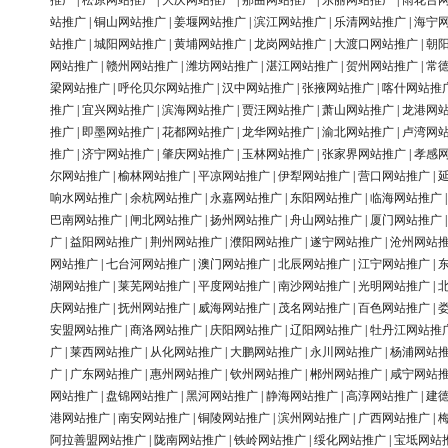
推广
|
松原网站推广
|
大庆网站推广
|
那曲网站推广
|
东丽网站推广
|
雨花台
站推广
|
铜山网站推广
|
姜堰网站推广
|
滨江网站推广
|
乐清网站推广
|
海宁
站推广
|
城阳网站推广
|
黄埔网站推广
|
龙岗网站推广
|
大渡口网站推广
|
朝
网站推广
|
赣州网站推广
|
潍坊网站推广
|
湛江网站推广
|
贺州网站推广
|
常
梁网站推广
|
呼伦贝尔网站推广
|
汉中网站推广
|
张掖网站推广
|
喀什网站推
推广
|
宜兴网站推广
|
滨海网站推广
|
贾汪网站推广
|
萧山网站推广
|
龙港网
推广
|
即墨网站推广
|
花都网站推广
|
龙华网站推广
|
渝北网站推广
|
卢湾网
推广
|
济宁网站推广
|
肇庆网站推广
|
玉林网站推广
|
张家界网站推广
|
孝感
尔网站推广
|
榆林网站推广
|
平凉网站推广
|
伊犁网站推广
|
营口网站推广
|
响水网站推广
|
余杭网站推广
|
永嘉网站推广
|
东阳网站推广
|
临海网站推广
巴南网站推广
|
闸北网站推广
|
扬州网站推广
|
舟山网站推广
|
厦门网站推广
广
|
益阳网站推广
|
荆州网站推广
|
濮阳网站推广
|
遂宁网站推广
|
沧州网站
网站推广
|
七台河网站推广
|
澳门网站推广
|
北辰网站推广
|
江宁网站推广
|
湖网站推广
|
莱芜网站推广
|
平度网站推广
|
南沙网站推广
|
光明网站推广
|
庆网站推广
|
抚州网站推广
|
威海网站推广
|
茂名网站推广
|
百色网站推广
|
安盟网站推广
|
商洛网站推广
|
庆阳网站推广
|
辽阳网站推广
|
牡丹江网站推
广
|
莱西网站推广
|
从化网站推广
|
大鹏网站推广
|
永川网站推广
|
杨浦网站
广
|
广东网站推广
|
惠州网站推广
|
钦州网站推广
|
郴州网站推广
|
咸宁网站
网站推广
|
盘锦网站推广
|
黑河网站推广
|
静海网站推广
|
高淳网站推广
|
建
港网站推广
|
南安网站推广
|
铜陵网站推广
|
滨州网站推广
|
广西网站推广
|
阿拉善盟网站推广
|
陇南网站推广
|
铁岭网站推广
|
绥化网站推广
|
宝坻网站