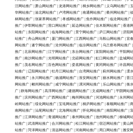
汪网站推广
|
萧山网站推广
|
龙港网站推广
|
桐乡网站推广
|
义乌网站推广
|
华网站推广
|
渝北网站推广
|
卢湾网站推广
|
南通网站推广
|
衢州网站推广
|
林网站推广
|
张家界网站推广
|
孝感网站推广
|
焦作网站推广
|
临沧网站推广
推广
|
伊犁网站推广
|
营口网站推广
|
延边网站推广
|
佳木斯网站推广
|
香港
站推广
|
东阳网站推广
|
临海网站推广
|
景宁网站推广
|
庐江网站推广
|
济阳
站推广
|
舟山网站推广
|
厦门网站推广
|
江西网站推广
|
马鞍山网站推广
|
宜
网站推广
|
遂宁网站推广
|
沧州网站推广
|
临汾网站推广
|
乌兰察布网站推广
推广
|
北辰网站推广
|
江宁网站推广
|
东台网站推广
|
富阳网站推广
|
平阳网
推广
|
南沙网站推广
|
光明网站推广
|
北碚网站推广
|
虹口网站推广
|
盐城网
推广
|
茂名网站推广
|
百色网站推广
|
娄底网站推广
|
黄冈网站推广
|
许昌网
站推广
|
辽阳网站推广
|
牡丹江网站推广
|
台湾网站推广
|
蓟州网站推广
|
溧
网站推广
|
永川网站推广
|
杨浦网站推广
|
淮安网站推广
|
丽水网站推广
|
晋
网站推广
|
郴州网站推广
|
咸宁网站推广
|
漯河网站推广
|
乐山网站推广
|
衡
广
|
静海网站推广
|
高淳网站推广
|
建德网站推广
|
文成网站推广
|
平阴网站
推广
|
滨州网站推广
|
广西网站推广
|
梅州网站推广
|
河池网站推广
|
永州网
岭网站推广
|
绥化网站推广
|
宝坻网站推广
|
桐庐网站推广
|
泰顺网站推广
|
南网站推广
|
汕尾网站推广
|
北海网站推广
|
怀化网站推广
|
南阳网站推广
|
推广
|
江津网站推广
|
青浦网站推广
|
泰州网站推广
|
池州网站推广
|
柳城网
站推广
|
武清网站推广
|
合川网站推广
|
松江网站推广
|
宿迁网站推广
|
黄山
站推广
|
菏泽网站推广
|
清远网站推广
|
河南网站推广
|
周口网站推广
|
雅安