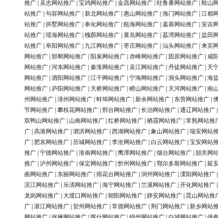
推广
|
吴忠网站推广
|
宝鸡网站推广
|
金昌网站推广
|
吐鲁番网站推广
|
鞍山
站推广
|
句容网站推广
|
新北网站推广
|
惠山网站推广
|
海门网站推广
|
江都
站推广
|
拱墅网站推广
|
奉化网站推广
|
瓯海网站推广
|
嘉善网站推广
|
安吉
站推广
|
瑶海网站推广
|
槐荫网站推广
|
黄岛网站推广
|
荔湾网站推广
|
盐田
站推广
|
阜阳网站推广
|
九江网站推广
|
枣庄网站推广
|
汕头网站推广
|
来宾
网站推广
|
邯郸网站推广
|
阳泉网站推广
|
赤峰网站推广
|
固原网站推广
|
咸
网站推广
|
河东网站推广
|
秦淮网站推广
|
吴江网站推广
|
丹徒网站推广
|
天
网站推广
|
泗阳网站推广
|
江干网站推广
|
宁海网站推广
|
洞头网站推广
|
海
网站推广
|
庐阳网站推广
|
天桥网站推广
|
崂山网站推广
|
天河网站推广
|
南
州网站推广
|
漳州网站推广
|
蚌埠网站推广
|
新余网站推广
|
东营网站推广
|
节网站推广
|
攀枝花网站推广
|
邢台网站推广
|
长治网站推广
|
通辽网站推广
双鸭山网站推广
|
山南网站推广
|
红桥网站推广
|
栖霞网站推广
|
常熟网站推
广
|
高港网站推广
|
泗洪网站推广
|
西湖网站推广
|
象山网站推广
|
瑞安网站
广
|
肥东网站推广
|
历城网站推广
|
李沧网站推广
|
白云网站推广
|
宝安网站
推广
|
宁德网站推广
|
淮南网站推广
|
鹰潭网站推广
|
烟台网站推广
|
韶关网
推广
|
泸州网站推广
|
保定网站推广
|
忻州网站推广
|
鄂尔多斯网站推广
|
延
曲网站推广
|
东丽网站推广
|
雨花台网站推广
|
润州网站推广
|
溧阳网站推广
滨江网站推广
|
乐清网站推广
|
海宁网站推广
|
兰溪网站推广
|
开化网站推广
龙岗网站推广
|
大渡口网站推广
|
朝阳网站推广
|
静安网站推广
|
昆山网站推
广
|
湛江网站推广
|
贺州网站推广
|
常德网站推广
|
荆门网站推广
|
新乡网站
网站推广
|
张掖网站推广
|
喀什网站推广
|
锦州网站推广
|
白城网站推广
|
伊