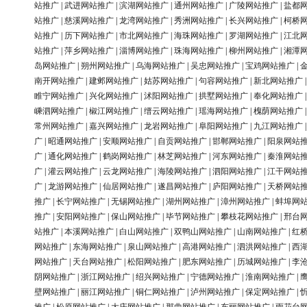
站推广
|
武进网站推广
|
滨湖网站推广
|
通州网站推广
|
广陵网站推广
|
盐都
站推广
|
慈溪网站推广
|
龙湾网站推广
|
秀洲网站推广
|
长兴网站推广
|
柯桥
站推广
|
历下网站推广
|
市北网站推广
|
海珠网站推广
|
罗湖网站推广
|
江北
站推广
|
萍乡网站推广
|
淄博网站推广
|
珠海网站推广
|
柳州网站推广
|
湘潭
岛网站推广
|
朔州网站推广
|
乌海网站推广
|
吴忠网站推广
|
宝鸡网站推广
|
南开网站推广
|
建邺网站推广
|
姑苏网站推广
|
句容网站推广
|
新北网站推广
睢宁网站推广
|
兴化网站推广
|
沭阳网站推广
|
拱墅网站推广
|
奉化网站推广
嵊泗网站推广
|
椒江网站推广
|
缙云网站推广
|
瑶海网站推广
|
槐荫网站推广
常州网站推广
|
嘉兴网站推广
|
龙岩网站推广
|
阜阳网站推广
|
九江网站推广
广
|
昭通网站推广
|
安顺网站推广
|
自贡网站推广
|
邯郸网站推广
|
阳泉网站
广
|
通化网站推广
|
鹤岗网站推广
|
林芝网站推广
|
河东网站推广
|
秦淮网站
广
|
灌云网站推广
|
云龙网站推广
|
海陵网站推广
|
泗阳网站推广
|
江干网站
广
|
龙游网站推广
|
仙居网站推广
|
遂昌网站推广
|
庐阳网站推广
|
天桥网站
推广
|
长宁网站推广
|
无锡网站推广
|
湖州网站推广
|
漳州网站推广
|
蚌埠网
推广
|
安阳网站推广
|
保山网站推广
|
毕节网站推广
|
攀枝花网站推广
|
邢台
站推广
|
本溪网站推广
|
白山网站推广
|
双鸭山网站推广
|
山南网站推广
|
红
网站推广
|
东海网站推广
|
泉山网站推广
|
高港网站推广
|
泗洪网站推广
|
西
网站推广
|
天台网站推广
|
松阳网站推广
|
肥东网站推广
|
历城网站推广
|
李
阴网站推广
|
浙江网站推广
|
绍兴网站推广
|
宁德网站推广
|
淮南网站推广
|
壁网站推广
|
丽江网站推广
|
铜仁网站推广
|
泸州网站推广
|
保定网站推广
|