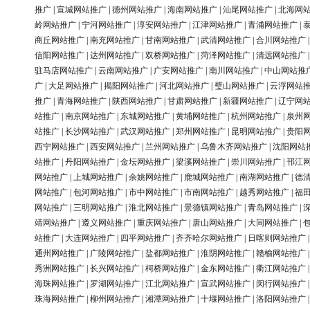
推广
|
宣城网站推广
|
德州网站推广
|
海南网站推广
|
汕尾网站推广
|
北海网
岭网站推广
|
宁河网站推广
|
淳安网站推广
|
江津网站推广
|
青浦网站推广
|
商丘网站推广
|
南充网站推广
|
甘南网站推广
|
武清网站推广
|
合川网站推广
信阳网站推广
|
达州网站推广
|
双桥网站推广
|
菏泽网站推广
|
清远网站推广
驻马店网站推广
|
云南网站推广
|
广安网站推广
|
南川网站推广
|
中山网站推
广
|
大足网站推广
|
揭阳网站推广
|
河北网站推广
|
璧山网站推广
|
云浮网站
推广
|
青海网站推广
|
陕西网站推广
|
甘肃网站推广
|
新疆网站推广
|
辽宁网
站推广
|
南京网站推广
|
东城网站推广
|
黄埔网站推广
|
杭州网站推广
|
泉州
站推广
|
长沙网站推广
|
武汉网站推广
|
郑州网站推广
|
昆明网站推广
|
贵阳
西宁网站推广
|
西安网站推广
|
兰州网站推广
|
乌鲁木齐网站推广
|
沈阳网站
站推广
|
丹阳网站推广
|
金坛网站推广
|
梁溪网站推广
|
崇川网站推广
|
邗江
网站推广
|
上城网站推广
|
余姚网站推广
|
鹿城网站推广
|
南湖网站推广
|
德
网站推广
|
包河网站推广
|
市中网站推广
|
市南网站推广
|
越秀网站推广
|
福
网站推广
|
三明网站推广
|
淮北网站推广
|
景德镇网站推广
|
青岛网站推广
|
靖网站推广
|
遵义网站推广
|
重庆网站推广
|
唐山网站推广
|
大同网站推广
|
站推广
|
大连网站推广
|
四平网站推广
|
齐齐哈尔网站推广
|
日喀则网站推广
通州网站推广
|
广陵网站推广
|
盐都网站推广
|
淮阴网站推广
|
赣榆网站推广
秀洲网站推广
|
长兴网站推广
|
柯桥网站推广
|
金东网站推广
|
衢江网站推广
海珠网站推广
|
罗湖网站推广
|
江北网站推广
|
宣武网站推广
|
闵行网站推广
珠海网站推广
|
柳州网站推广
|
湘潭网站推广
|
十堰网站推广
|
洛阳网站推广