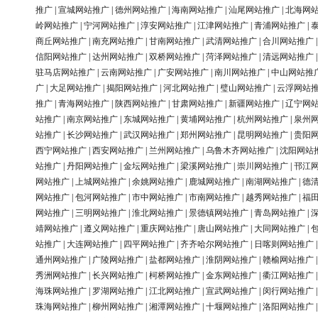
推广
|
宣城网站推广
|
德州网站推广
|
海南网站推广
|
汕尾网站推广
|
北海网
岭网站推广
|
宁河网站推广
|
淳安网站推广
|
江津网站推广
|
青浦网站推广
|
商丘网站推广
|
南充网站推广
|
甘南网站推广
|
武清网站推广
|
合川网站推广
信阳网站推广
|
达州网站推广
|
双桥网站推广
|
菏泽网站推广
|
清远网站推广
驻马店网站推广
|
云南网站推广
|
广安网站推广
|
南川网站推广
|
中山网站推
广
|
大足网站推广
|
揭阳网站推广
|
河北网站推广
|
璧山网站推广
|
云浮网站
推广
|
青海网站推广
|
陕西网站推广
|
甘肃网站推广
|
新疆网站推广
|
辽宁网
站推广
|
南京网站推广
|
东城网站推广
|
黄埔网站推广
|
杭州网站推广
|
泉州
站推广
|
长沙网站推广
|
武汉网站推广
|
郑州网站推广
|
昆明网站推广
|
贵阳
西宁网站推广
|
西安网站推广
|
兰州网站推广
|
乌鲁木齐网站推广
|
沈阳网站
站推广
|
丹阳网站推广
|
金坛网站推广
|
梁溪网站推广
|
崇川网站推广
|
邗江
网站推广
|
上城网站推广
|
余姚网站推广
|
鹿城网站推广
|
南湖网站推广
|
德
网站推广
|
包河网站推广
|
市中网站推广
|
市南网站推广
|
越秀网站推广
|
福
网站推广
|
三明网站推广
|
淮北网站推广
|
景德镇网站推广
|
青岛网站推广
|
靖网站推广
|
遵义网站推广
|
重庆网站推广
|
唐山网站推广
|
大同网站推广
|
站推广
|
大连网站推广
|
四平网站推广
|
齐齐哈尔网站推广
|
日喀则网站推广
通州网站推广
|
广陵网站推广
|
盐都网站推广
|
淮阴网站推广
|
赣榆网站推广
秀洲网站推广
|
长兴网站推广
|
柯桥网站推广
|
金东网站推广
|
衢江网站推广
海珠网站推广
|
罗湖网站推广
|
江北网站推广
|
宣武网站推广
|
闵行网站推广
珠海网站推广
|
柳州网站推广
|
湘潭网站推广
|
十堰网站推广
|
洛阳网站推广