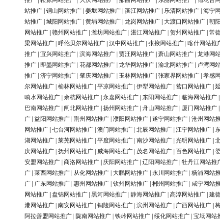
推广
|
松原网站推广
|
大庆网站推广
|
那曲网站推广
|
东丽网站推广
|
雨花台
站推广
|
铜山网站推广
|
姜堰网站推广
|
滨江网站推广
|
乐清网站推广
|
海宁
站推广
|
城阳网站推广
|
黄埔网站推广
|
龙岗网站推广
|
大渡口网站推广
|
朝
网站推广
|
赣州网站推广
|
潍坊网站推广
|
湛江网站推广
|
贺州网站推广
|
常
梁网站推广
|
呼伦贝尔网站推广
|
汉中网站推广
|
张掖网站推广
|
喀什网站推
推广
|
宜兴网站推广
|
滨海网站推广
|
贾汪网站推广
|
萧山网站推广
|
龙港网
推广
|
即墨网站推广
|
花都网站推广
|
龙华网站推广
|
渝北网站推广
|
卢湾网
推广
|
济宁网站推广
|
肇庆网站推广
|
玉林网站推广
|
张家界网站推广
|
孝感
尔网站推广
|
榆林网站推广
|
平凉网站推广
|
伊犁网站推广
|
营口网站推广
|
响水网站推广
|
余杭网站推广
|
永嘉网站推广
|
东阳网站推广
|
临海网站推广
巴南网站推广
|
闸北网站推广
|
扬州网站推广
|
舟山网站推广
|
厦门网站推广
广
|
益阳网站推广
|
荆州网站推广
|
濮阳网站推广
|
遂宁网站推广
|
沧州网站
网站推广
|
七台河网站推广
|
澳门网站推广
|
北辰网站推广
|
江宁网站推广
|
湖网站推广
|
莱芜网站推广
|
平度网站推广
|
南沙网站推广
|
光明网站推广
|
庆网站推广
|
抚州网站推广
|
威海网站推广
|
茂名网站推广
|
百色网站推广
|
安盟网站推广
|
商洛网站推广
|
庆阳网站推广
|
辽阳网站推广
|
牡丹江网站推
广
|
莱西网站推广
|
从化网站推广
|
大鹏网站推广
|
永川网站推广
|
杨浦网站
广
|
广东网站推广
|
惠州网站推广
|
钦州网站推广
|
郴州网站推广
|
咸宁网站
网站推广
|
盘锦网站推广
|
黑河网站推广
|
静海网站推广
|
高淳网站推广
|
建
港网站推广
|
南安网站推广
|
铜陵网站推广
|
滨州网站推广
|
广西网站推广
|
阿拉善盟网站推广
|
陇南网站推广
|
铁岭网站推广
|
绥化网站推广
|
宝坻网站