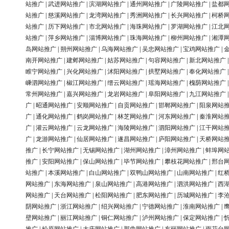
站推广
|
武进网站推广
|
滨湖网站推广
|
通州网站推广
|
广陵网站推广
|
盐都
站推广
|
慈溪网站推广
|
龙湾网站推广
|
秀洲网站推广
|
长兴网站推广
|
柯桥
站推广
|
历下网站推广
|
市北网站推广
|
海珠网站推广
|
罗湖网站推广
|
江北
站推广
|
萍乡网站推广
|
淄博网站推广
|
珠海网站推广
|
柳州网站推广
|
湘潭
岛网站推广
|
朔州网站推广
|
乌海网站推广
|
吴忠网站推广
|
宝鸡网站推广
|
南开网站推广
|
建邺网站推广
|
姑苏网站推广
|
句容网站推广
|
新北网站推广
睢宁网站推广
|
兴化网站推广
|
沭阳网站推广
|
拱墅网站推广
|
奉化网站推广
嵊泗网站推广
|
椒江网站推广
|
缙云网站推广
|
瑶海网站推广
|
槐荫网站推广
常州网站推广
|
嘉兴网站推广
|
龙岩网站推广
|
阜阳网站推广
|
九江网站推广
广
|
昭通网站推广
|
安顺网站推广
|
自贡网站推广
|
邯郸网站推广
|
阳泉网站
广
|
通化网站推广
|
鹤岗网站推广
|
林芝网站推广
|
河东网站推广
|
秦淮网站
广
|
灌云网站推广
|
云龙网站推广
|
海陵网站推广
|
泗阳网站推广
|
江干网站
广
|
龙游网站推广
|
仙居网站推广
|
遂昌网站推广
|
庐阳网站推广
|
天桥网站
推广
|
长宁网站推广
|
无锡网站推广
|
湖州网站推广
|
漳州网站推广
|
蚌埠网
推广
|
安阳网站推广
|
保山网站推广
|
毕节网站推广
|
攀枝花网站推广
|
邢台
站推广
|
本溪网站推广
|
白山网站推广
|
双鸭山网站推广
|
山南网站推广
|
红
网站推广
|
东海网站推广
|
泉山网站推广
|
高港网站推广
|
泗洪网站推广
|
西
网站推广
|
天台网站推广
|
松阳网站推广
|
肥东网站推广
|
历城网站推广
|
李
阴网站推广
|
浙江网站推广
|
绍兴网站推广
|
宁德网站推广
|
淮南网站推广
|
壁网站推广
|
丽江网站推广
|
铜仁网站推广
|
泸州网站推广
|
保定网站推广
|