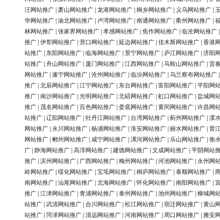
汪网站推广
|
萧山网站推广
|
龙港网站推广
|
桐乡网站推广
|
义乌网站推广
|
华网站推广
|
渝北网站推广
|
卢湾网站推广
|
南通网站推广
|
衢州网站推广
|
林网站推广
|
张家界网站推广
|
孝感网站推广
|
焦作网站推广
|
临沧网站推广
推广
|
伊犁网站推广
|
营口网站推广
|
延边网站推广
|
佳木斯网站推广
|
香港
站推广
|
东阳网站推广
|
临海网站推广
|
景宁网站推广
|
庐江网站推广
|
济阳
站推广
|
舟山网站推广
|
厦门网站推广
|
江西网站推广
|
马鞍山网站推广
|
宜
网站推广
|
遂宁网站推广
|
沧州网站推广
|
临汾网站推广
|
乌兰察布网站推广
推广
|
北辰网站推广
|
江宁网站推广
|
东台网站推广
|
富阳网站推广
|
平阳网
推广
|
南沙网站推广
|
光明网站推广
|
北碚网站推广
|
虹口网站推广
|
盐城网
推广
|
茂名网站推广
|
百色网站推广
|
娄底网站推广
|
黄冈网站推广
|
许昌网
站推广
|
辽阳网站推广
|
牡丹江网站推广
|
台湾网站推广
|
蓟州网站推广
|
溧
网站推广
|
永川网站推广
|
杨浦网站推广
|
淮安网站推广
|
丽水网站推广
|
晋
网站推广
|
郴州网站推广
|
咸宁网站推广
|
漯河网站推广
|
乐山网站推广
|
衡
广
|
静海网站推广
|
高淳网站推广
|
建德网站推广
|
文成网站推广
|
平阴网站
推广
|
滨州网站推广
|
广西网站推广
|
梅州网站推广
|
河池网站推广
|
永州网
岭网站推广
|
绥化网站推广
|
宝坻网站推广
|
桐庐网站推广
|
泰顺网站推广
|
南网站推广
|
汕尾网站推广
|
北海网站推广
|
怀化网站推广
|
南阳网站推广
|
推广
|
江津网站推广
|
青浦网站推广
|
泰州网站推广
|
池州网站推广
|
柳城网
站推广
|
武清网站推广
|
合川网站推广
|
松江网站推广
|
宿迁网站推广
|
黄山
站推广
|
菏泽网站推广
|
清远网站推广
|
河南网站推广
|
周口网站推广
|
雅安