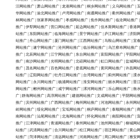
汪网站推广
|
萧山网站推广
|
龙港网站推广
|
桐乡网站推广
|
义乌网站推广
|
华网站推广
|
渝北网站推广
|
卢湾网站推广
|
南通网站推广
|
衢州网站推广
|
林网站推广
|
张家界网站推广
|
孝感网站推广
|
焦作网站推广
|
临沧网站推广
推广
|
伊犁网站推广
|
营口网站推广
|
延边网站推广
|
佳木斯网站推广
|
香港
站推广
|
东阳网站推广
|
临海网站推广
|
景宁网站推广
|
庐江网站推广
|
济阳
站推广
|
舟山网站推广
|
厦门网站推广
|
江西网站推广
|
马鞍山网站推广
|
宜
网站推广
|
遂宁网站推广
|
沧州网站推广
|
临汾网站推广
|
乌兰察布网站推广
推广
|
北辰网站推广
|
江宁网站推广
|
东台网站推广
|
富阳网站推广
|
平阳网
推广
|
南沙网站推广
|
光明网站推广
|
北碚网站推广
|
虹口网站推广
|
盐城网
推广
|
茂名网站推广
|
百色网站推广
|
娄底网站推广
|
黄冈网站推广
|
许昌网
站推广
|
辽阳网站推广
|
牡丹江网站推广
|
台湾网站推广
|
蓟州网站推广
|
溧
网站推广
|
永川网站推广
|
杨浦网站推广
|
淮安网站推广
|
丽水网站推广
|
晋
网站推广
|
郴州网站推广
|
咸宁网站推广
|
漯河网站推广
|
乐山网站推广
|
衡
广
|
静海网站推广
|
高淳网站推广
|
建德网站推广
|
文成网站推广
|
平阴网站
推广
|
滨州网站推广
|
广西网站推广
|
梅州网站推广
|
河池网站推广
|
永州网
岭网站推广
|
绥化网站推广
|
宝坻网站推广
|
桐庐网站推广
|
泰顺网站推广
|
南网站推广
|
汕尾网站推广
|
北海网站推广
|
怀化网站推广
|
南阳网站推广
|
推广
|
江津网站推广
|
青浦网站推广
|
泰州网站推广
|
池州网站推广
|
柳城网
站推广
|
武清网站推广
|
合川网站推广
|
松江网站推广
|
宿迁网站推广
|
黄山
站推广
|
菏泽网站推广
|
清远网站推广
|
河南网站推广
|
周口网站推广
|
雅安