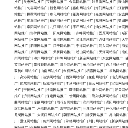
推广
|
吴忠网站推广
|
宝鸡网站推广
|
金昌网站推广
|
吐鲁番网站推广
|
鞍山
站推广
|
句容网站推广
|
新北网站推广
|
惠山网站推广
|
海门网站推广
|
江都
站推广
|
拱墅网站推广
|
奉化网站推广
|
瓯海网站推广
|
嘉善网站推广
|
安吉
站推广
|
瑶海网站推广
|
槐荫网站推广
|
黄岛网站推广
|
荔湾网站推广
|
盐田
站推广
|
阜阳网站推广
|
九江网站推广
|
枣庄网站推广
|
汕头网站推广
|
来宾
网站推广
|
邯郸网站推广
|
阳泉网站推广
|
赤峰网站推广
|
固原网站推广
|
咸
网站推广
|
河东网站推广
|
秦淮网站推广
|
吴江网站推广
|
丹徒网站推广
|
天
网站推广
|
泗阳网站推广
|
江干网站推广
|
宁海网站推广
|
洞头网站推广
|
海
网站推广
|
庐阳网站推广
|
天桥网站推广
|
崂山网站推广
|
天河网站推广
|
南
州网站推广
|
漳州网站推广
|
蚌埠网站推广
|
新余网站推广
|
东营网站推广
|
节网站推广
|
攀枝花网站推广
|
邢台网站推广
|
长治网站推广
|
通辽网站推广
双鸭山网站推广
|
山南网站推广
|
红桥网站推广
|
栖霞网站推广
|
常熟网站推
广
|
高港网站推广
|
泗洪网站推广
|
西湖网站推广
|
象山网站推广
|
瑞安网站
广
|
肥东网站推广
|
历城网站推广
|
李沧网站推广
|
白云网站推广
|
宝安网站
推广
|
宁德网站推广
|
淮南网站推广
|
鹰潭网站推广
|
烟台网站推广
|
韶关网
推广
|
泸州网站推广
|
保定网站推广
|
忻州网站推广
|
鄂尔多斯网站推广
|
延
曲网站推广
|
东丽网站推广
|
雨花台网站推广
|
润州网站推广
|
溧阳网站推广
滨江网站推广
|
乐清网站推广
|
海宁网站推广
|
兰溪网站推广
|
开化网站推广
龙岗网站推广
|
大渡口网站推广
|
朝阳网站推广
|
静安网站推广
|
昆山网站推
广
|
湛江网站推广
|
贺州网站推广
|
常德网站推广
|
荆门网站推广
|
新乡网站
网站推广
|
张掖网站推广
|
喀什网站推广
|
锦州网站推广
|
白城网站推广
|
伊