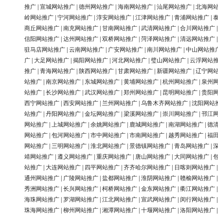
推广
|
宣城网站推广
|
德州网站推广
|
海南网站推广
|
汕尾网站推广
|
北海网
岭网站推广
|
宁河网站推广
|
淳安网站推广
|
江津网站推广
|
青浦网站推广
|
商丘网站推广
|
南充网站推广
|
甘南网站推广
|
武清网站推广
|
合川网站推广
信阳网站推广
|
达州网站推广
|
双桥网站推广
|
菏泽网站推广
|
清远网站推广
驻马店网站推广
|
云南网站推广
|
广安网站推广
|
南川网站推广
|
中山网站推
广
|
大足网站推广
|
揭阳网站推广
|
河北网站推广
|
璧山网站推广
|
云浮网站
推广
|
青海网站推广
|
陕西网站推广
|
甘肃网站推广
|
新疆网站推广
|
辽宁网
站推广
|
南京网站推广
|
东城网站推广
|
黄埔网站推广
|
杭州网站推广
|
泉州
站推广
|
长沙网站推广
|
武汉网站推广
|
郑州网站推广
|
昆明网站推广
|
贵阳
西宁网站推广
|
西安网站推广
|
兰州网站推广
|
乌鲁木齐网站推广
|
沈阳网站
站推广
|
丹阳网站推广
|
金坛网站推广
|
梁溪网站推广
|
崇川网站推广
|
邗江
网站推广
|
上城网站推广
|
余姚网站推广
|
鹿城网站推广
|
南湖网站推广
|
德
网站推广
|
包河网站推广
|
市中网站推广
|
市南网站推广
|
越秀网站推广
|
福
网站推广
|
三明网站推广
|
淮北网站推广
|
景德镇网站推广
|
青岛网站推广
|
靖网站推广
|
遵义网站推广
|
重庆网站推广
|
唐山网站推广
|
大同网站推广
|
站推广
|
大连网站推广
|
四平网站推广
|
齐齐哈尔网站推广
|
日喀则网站推广
通州网站推广
|
广陵网站推广
|
盐都网站推广
|
淮阴网站推广
|
赣榆网站推广
秀洲网站推广
|
长兴网站推广
|
柯桥网站推广
|
金东网站推广
|
衢江网站推广
海珠网站推广
|
罗湖网站推广
|
江北网站推广
|
宣武网站推广
|
闵行网站推广
珠海网站推广
|
柳州网站推广
|
湘潭网站推广
|
十堰网站推广
|
洛阳网站推广