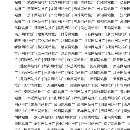
站推广
|
武进网站推广
|
滨湖网站推广
|
通州网站推广
|
广陵网站推广
|
盐都
站推广
|
慈溪网站推广
|
龙湾网站推广
|
秀洲网站推广
|
长兴网站推广
|
柯桥
站推广
|
历下网站推广
|
市北网站推广
|
海珠网站推广
|
罗湖网站推广
|
江北
站推广
|
萍乡网站推广
|
淄博网站推广
|
珠海网站推广
|
柳州网站推广
|
湘潭
岛网站推广
|
朔州网站推广
|
乌海网站推广
|
吴忠网站推广
|
宝鸡网站推广
|
南开网站推广
|
建邺网站推广
|
姑苏网站推广
|
句容网站推广
|
新北网站推广
睢宁网站推广
|
兴化网站推广
|
沭阳网站推广
|
拱墅网站推广
|
奉化网站推广
嵊泗网站推广
|
椒江网站推广
|
缙云网站推广
|
瑶海网站推广
|
槐荫网站推广
常州网站推广
|
嘉兴网站推广
|
龙岩网站推广
|
阜阳网站推广
|
九江网站推广
广
|
昭通网站推广
|
安顺网站推广
|
自贡网站推广
|
邯郸网站推广
|
阳泉网站
广
|
通化网站推广
|
鹤岗网站推广
|
林芝网站推广
|
河东网站推广
|
秦淮网站
广
|
灌云网站推广
|
云龙网站推广
|
海陵网站推广
|
泗阳网站推广
|
江干网站
广
|
龙游网站推广
|
仙居网站推广
|
遂昌网站推广
|
庐阳网站推广
|
天桥网站
推广
|
长宁网站推广
|
无锡网站推广
|
湖州网站推广
|
漳州网站推广
|
蚌埠网
推广
|
安阳网站推广
|
保山网站推广
|
毕节网站推广
|
攀枝花网站推广
|
邢台
站推广
|
本溪网站推广
|
白山网站推广
|
双鸭山网站推广
|
山南网站推广
|
红
网站推广
|
东海网站推广
|
泉山网站推广
|
高港网站推广
|
泗洪网站推广
|
西
网站推广
|
天台网站推广
|
松阳网站推广
|
肥东网站推广
|
历城网站推广
|
李
阴网站推广
|
浙江网站推广
|
绍兴网站推广
|
宁德网站推广
|
淮南网站推广
|
壁网站推广
|
丽江网站推广
|
铜仁网站推广
|
泸州网站推广
|
保定网站推广
|