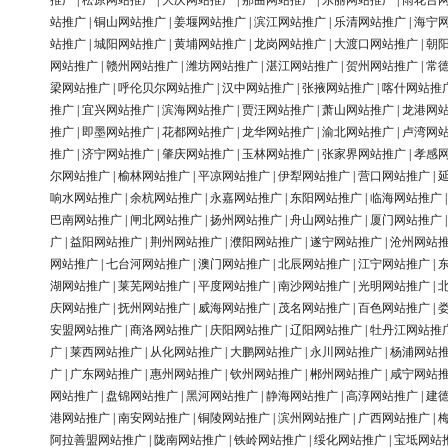
推广
|
松原网站推广
|
大庆网站推广
|
那曲网站推广
|
东丽网站推广
|
雨花台
站推广
|
铜山网站推广
|
姜堰网站推广
|
滨江网站推广
|
乐清网站推广
|
海宁
站推广
|
城阳网站推广
|
黄埔网站推广
|
龙岗网站推广
|
大渡口网站推广
|
朝
网站推广
|
赣州网站推广
|
潍坊网站推广
|
湛江网站推广
|
贺州网站推广
|
常
梁网站推广
|
呼伦贝尔网站推广
|
汉中网站推广
|
张掖网站推广
|
喀什网站推
推广
|
宜兴网站推广
|
滨海网站推广
|
贾汪网站推广
|
萧山网站推广
|
龙港网
推广
|
即墨网站推广
|
花都网站推广
|
龙华网站推广
|
渝北网站推广
|
卢湾网
推广
|
济宁网站推广
|
肇庆网站推广
|
玉林网站推广
|
张家界网站推广
|
孝感
尔网站推广
|
榆林网站推广
|
平凉网站推广
|
伊犁网站推广
|
营口网站推广
|
响水网站推广
|
余杭网站推广
|
永嘉网站推广
|
东阳网站推广
|
临海网站推广
巴南网站推广
|
闸北网站推广
|
扬州网站推广
|
舟山网站推广
|
厦门网站推广
广
|
益阳网站推广
|
荆州网站推广
|
濮阳网站推广
|
遂宁网站推广
|
沧州网站
网站推广
|
七台河网站推广
|
澳门网站推广
|
北辰网站推广
|
江宁网站推广
|
湖网站推广
|
莱芜网站推广
|
平度网站推广
|
南沙网站推广
|
光明网站推广
|
庆网站推广
|
抚州网站推广
|
威海网站推广
|
茂名网站推广
|
百色网站推广
|
安盟网站推广
|
商洛网站推广
|
庆阳网站推广
|
辽阳网站推广
|
牡丹江网站推
广
|
莱西网站推广
|
从化网站推广
|
大鹏网站推广
|
永川网站推广
|
杨浦网站
广
|
广东网站推广
|
惠州网站推广
|
钦州网站推广
|
郴州网站推广
|
咸宁网站
网站推广
|
盘锦网站推广
|
黑河网站推广
|
静海网站推广
|
高淳网站推广
|
建
港网站推广
|
南安网站推广
|
铜陵网站推广
|
滨州网站推广
|
广西网站推广
|
阿拉善盟网站推广
|
陇南网站推广
|
铁岭网站推广
|
绥化网站推广
|
宝坻网站