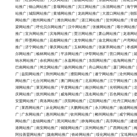
推广
|
松原网站推广
|
大庆网站推广
|
那曲网站推广
|
东丽网站推广
|
雨花台
站推广
|
铜山网站推广
|
姜堰网站推广
|
滨江网站推广
|
乐清网站推广
|
海宁
站推广
|
城阳网站推广
|
黄埔网站推广
|
龙岗网站推广
|
大渡口网站推广
|
朝
网站推广
|
赣州网站推广
|
潍坊网站推广
|
湛江网站推广
|
贺州网站推广
|
常
梁网站推广
|
呼伦贝尔网站推广
|
汉中网站推广
|
张掖网站推广
|
喀什网站推
推广
|
宜兴网站推广
|
滨海网站推广
|
贾汪网站推广
|
萧山网站推广
|
龙港网
推广
|
即墨网站推广
|
花都网站推广
|
龙华网站推广
|
渝北网站推广
|
卢湾网
推广
|
济宁网站推广
|
肇庆网站推广
|
玉林网站推广
|
张家界网站推广
|
孝感
尔网站推广
|
榆林网站推广
|
平凉网站推广
|
伊犁网站推广
|
营口网站推广
|
响水网站推广
|
余杭网站推广
|
永嘉网站推广
|
东阳网站推广
|
临海网站推广
巴南网站推广
|
闸北网站推广
|
扬州网站推广
|
舟山网站推广
|
厦门网站推广
广
|
益阳网站推广
|
荆州网站推广
|
濮阳网站推广
|
遂宁网站推广
|
沧州网站
网站推广
|
七台河网站推广
|
澳门网站推广
|
北辰网站推广
|
江宁网站推广
|
湖网站推广
|
莱芜网站推广
|
平度网站推广
|
南沙网站推广
|
光明网站推广
|
庆网站推广
|
抚州网站推广
|
威海网站推广
|
茂名网站推广
|
百色网站推广
|
安盟网站推广
|
商洛网站推广
|
庆阳网站推广
|
辽阳网站推广
|
牡丹江网站推
广
|
莱西网站推广
|
从化网站推广
|
大鹏网站推广
|
永川网站推广
|
杨浦网站
广
|
广东网站推广
|
惠州网站推广
|
钦州网站推广
|
郴州网站推广
|
咸宁网站
网站推广
|
盘锦网站推广
|
黑河网站推广
|
静海网站推广
|
高淳网站推广
|
建
港网站推广
|
南安网站推广
|
铜陵网站推广
|
滨州网站推广
|
广西网站推广
|
阿拉善盟网站推广
|
陇南网站推广
|
铁岭网站推广
|
绥化网站推广
|
宝坻网站