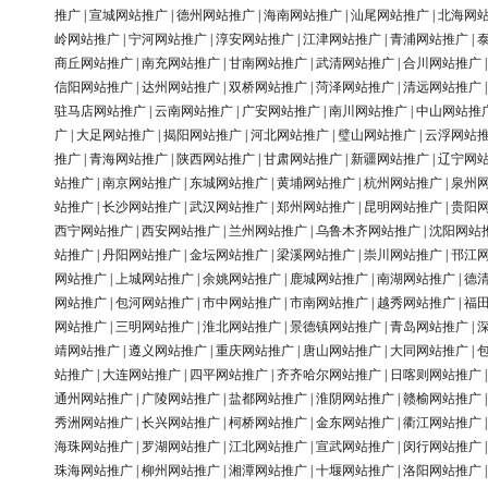
推广
|
宣城网站推广
|
德州网站推广
|
海南网站推广
|
汕尾网站推广
|
北海网
岭网站推广
|
宁河网站推广
|
淳安网站推广
|
江津网站推广
|
青浦网站推广
|
商丘网站推广
|
南充网站推广
|
甘南网站推广
|
武清网站推广
|
合川网站推广
信阳网站推广
|
达州网站推广
|
双桥网站推广
|
菏泽网站推广
|
清远网站推广
驻马店网站推广
|
云南网站推广
|
广安网站推广
|
南川网站推广
|
中山网站推
广
|
大足网站推广
|
揭阳网站推广
|
河北网站推广
|
璧山网站推广
|
云浮网站
推广
|
青海网站推广
|
陕西网站推广
|
甘肃网站推广
|
新疆网站推广
|
辽宁网
站推广
|
南京网站推广
|
东城网站推广
|
黄埔网站推广
|
杭州网站推广
|
泉州
站推广
|
长沙网站推广
|
武汉网站推广
|
郑州网站推广
|
昆明网站推广
|
贵阳
西宁网站推广
|
西安网站推广
|
兰州网站推广
|
乌鲁木齐网站推广
|
沈阳网站
站推广
|
丹阳网站推广
|
金坛网站推广
|
梁溪网站推广
|
崇川网站推广
|
邗江
网站推广
|
上城网站推广
|
余姚网站推广
|
鹿城网站推广
|
南湖网站推广
|
德
网站推广
|
包河网站推广
|
市中网站推广
|
市南网站推广
|
越秀网站推广
|
福
网站推广
|
三明网站推广
|
淮北网站推广
|
景德镇网站推广
|
青岛网站推广
|
靖网站推广
|
遵义网站推广
|
重庆网站推广
|
唐山网站推广
|
大同网站推广
|
站推广
|
大连网站推广
|
四平网站推广
|
齐齐哈尔网站推广
|
日喀则网站推广
通州网站推广
|
广陵网站推广
|
盐都网站推广
|
淮阴网站推广
|
赣榆网站推广
秀洲网站推广
|
长兴网站推广
|
柯桥网站推广
|
金东网站推广
|
衢江网站推广
海珠网站推广
|
罗湖网站推广
|
江北网站推广
|
宣武网站推广
|
闵行网站推广
珠海网站推广
|
柳州网站推广
|
湘潭网站推广
|
十堰网站推广
|
洛阳网站推广