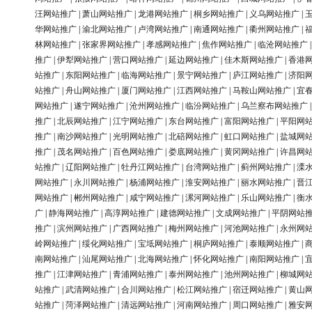
汪网站推广
|
萧山网站推广
|
龙港网站推广
|
桐乡网站推广
|
义乌网站推广
|
华网站推广
|
渝北网站推广
|
卢湾网站推广
|
南通网站推广
|
衢州网站推广
|
林网站推广
|
张家界网站推广
|
孝感网站推广
|
焦作网站推广
|
临沧网站推广
推广
|
伊犁网站推广
|
营口网站推广
|
延边网站推广
|
佳木斯网站推广
|
香港
站推广
|
东阳网站推广
|
临海网站推广
|
景宁网站推广
|
庐江网站推广
|
济阳
站推广
|
舟山网站推广
|
厦门网站推广
|
江西网站推广
|
马鞍山网站推广
|
宜
网站推广
|
遂宁网站推广
|
沧州网站推广
|
临汾网站推广
|
乌兰察布网站推广
推广
|
北辰网站推广
|
江宁网站推广
|
东台网站推广
|
富阳网站推广
|
平阳网
推广
|
南沙网站推广
|
光明网站推广
|
北碚网站推广
|
虹口网站推广
|
盐城网
推广
|
茂名网站推广
|
百色网站推广
|
娄底网站推广
|
黄冈网站推广
|
许昌网
站推广
|
辽阳网站推广
|
牡丹江网站推广
|
台湾网站推广
|
蓟州网站推广
|
溧
网站推广
|
永川网站推广
|
杨浦网站推广
|
淮安网站推广
|
丽水网站推广
|
晋
网站推广
|
郴州网站推广
|
咸宁网站推广
|
漯河网站推广
|
乐山网站推广
|
衡
广
|
静海网站推广
|
高淳网站推广
|
建德网站推广
|
文成网站推广
|
平阴网站
推广
|
滨州网站推广
|
广西网站推广
|
梅州网站推广
|
河池网站推广
|
永州网
岭网站推广
|
绥化网站推广
|
宝坻网站推广
|
桐庐网站推广
|
泰顺网站推广
|
南网站推广
|
汕尾网站推广
|
北海网站推广
|
怀化网站推广
|
南阳网站推广
|
推广
|
江津网站推广
|
青浦网站推广
|
泰州网站推广
|
池州网站推广
|
柳城网
站推广
|
武清网站推广
|
合川网站推广
|
松江网站推广
|
宿迁网站推广
|
黄山
站推广
|
菏泽网站推广
|
清远网站推广
|
河南网站推广
|
周口网站推广
|
雅安