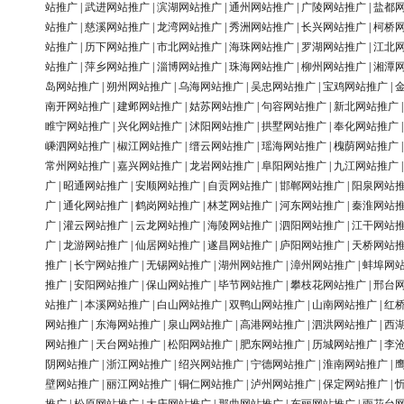
站推广
|
武进网站推广
|
滨湖网站推广
|
通州网站推广
|
广陵网站推广
|
盐都
站推广
|
慈溪网站推广
|
龙湾网站推广
|
秀洲网站推广
|
长兴网站推广
|
柯桥
站推广
|
历下网站推广
|
市北网站推广
|
海珠网站推广
|
罗湖网站推广
|
江北
站推广
|
萍乡网站推广
|
淄博网站推广
|
珠海网站推广
|
柳州网站推广
|
湘潭
岛网站推广
|
朔州网站推广
|
乌海网站推广
|
吴忠网站推广
|
宝鸡网站推广
|
南开网站推广
|
建邺网站推广
|
姑苏网站推广
|
句容网站推广
|
新北网站推广
睢宁网站推广
|
兴化网站推广
|
沭阳网站推广
|
拱墅网站推广
|
奉化网站推广
嵊泗网站推广
|
椒江网站推广
|
缙云网站推广
|
瑶海网站推广
|
槐荫网站推广
常州网站推广
|
嘉兴网站推广
|
龙岩网站推广
|
阜阳网站推广
|
九江网站推广
广
|
昭通网站推广
|
安顺网站推广
|
自贡网站推广
|
邯郸网站推广
|
阳泉网站
广
|
通化网站推广
|
鹤岗网站推广
|
林芝网站推广
|
河东网站推广
|
秦淮网站
广
|
灌云网站推广
|
云龙网站推广
|
海陵网站推广
|
泗阳网站推广
|
江干网站
广
|
龙游网站推广
|
仙居网站推广
|
遂昌网站推广
|
庐阳网站推广
|
天桥网站
推广
|
长宁网站推广
|
无锡网站推广
|
湖州网站推广
|
漳州网站推广
|
蚌埠网
推广
|
安阳网站推广
|
保山网站推广
|
毕节网站推广
|
攀枝花网站推广
|
邢台
站推广
|
本溪网站推广
|
白山网站推广
|
双鸭山网站推广
|
山南网站推广
|
红
网站推广
|
东海网站推广
|
泉山网站推广
|
高港网站推广
|
泗洪网站推广
|
西
网站推广
|
天台网站推广
|
松阳网站推广
|
肥东网站推广
|
历城网站推广
|
李
阴网站推广
|
浙江网站推广
|
绍兴网站推广
|
宁德网站推广
|
淮南网站推广
|
壁网站推广
|
丽江网站推广
|
铜仁网站推广
|
泸州网站推广
|
保定网站推广
|