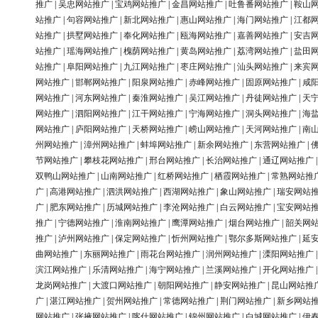
推广
|
吴忠网站推广
|
宝鸡网站推广
|
金昌网站推广
|
吐鲁番网站推广
|
鞍山
站推广
|
句容网站推广
|
新北网站推广
|
惠山网站推广
|
海门网站推广
|
江都
站推广
|
拱墅网站推广
|
奉化网站推广
|
瓯海网站推广
|
嘉善网站推广
|
安吉
站推广
|
瑶海网站推广
|
槐荫网站推广
|
黄岛网站推广
|
荔湾网站推广
|
盐田
站推广
|
阜阳网站推广
|
九江网站推广
|
枣庄网站推广
|
汕头网站推广
|
来宾
网站推广
|
邯郸网站推广
|
阳泉网站推广
|
赤峰网站推广
|
固原网站推广
|
咸
网站推广
|
河东网站推广
|
秦淮网站推广
|
吴江网站推广
|
丹徒网站推广
|
天
网站推广
|
泗阳网站推广
|
江干网站推广
|
宁海网站推广
|
洞头网站推广
|
海
网站推广
|
庐阳网站推广
|
天桥网站推广
|
崂山网站推广
|
天河网站推广
|
南
州网站推广
|
漳州网站推广
|
蚌埠网站推广
|
新余网站推广
|
东营网站推广
|
节网站推广
|
攀枝花网站推广
|
邢台网站推广
|
长治网站推广
|
通辽网站推广
双鸭山网站推广
|
山南网站推广
|
红桥网站推广
|
栖霞网站推广
|
常熟网站推
广
|
高港网站推广
|
泗洪网站推广
|
西湖网站推广
|
象山网站推广
|
瑞安网站
广
|
肥东网站推广
|
历城网站推广
|
李沧网站推广
|
白云网站推广
|
宝安网站
推广
|
宁德网站推广
|
淮南网站推广
|
鹰潭网站推广
|
烟台网站推广
|
韶关网
推广
|
泸州网站推广
|
保定网站推广
|
忻州网站推广
|
鄂尔多斯网站推广
|
延
曲网站推广
|
东丽网站推广
|
雨花台网站推广
|
润州网站推广
|
溧阳网站推广
滨江网站推广
|
乐清网站推广
|
海宁网站推广
|
兰溪网站推广
|
开化网站推广
龙岗网站推广
|
大渡口网站推广
|
朝阳网站推广
|
静安网站推广
|
昆山网站推
广
|
湛江网站推广
|
贺州网站推广
|
常德网站推广
|
荆门网站推广
|
新乡网站
网站推广
|
张掖网站推广
|
喀什网站推广
|
锦州网站推广
|
白城网站推广
|
伊