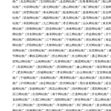
推广
|
吴忠网站推广
|
宝鸡网站推广
|
金昌网站推广
|
吐鲁番网站推广
|
鞍山
站推广
|
句容网站推广
|
新北网站推广
|
惠山网站推广
|
海门网站推广
|
江都
站推广
|
拱墅网站推广
|
奉化网站推广
|
瓯海网站推广
|
嘉善网站推广
|
安吉
站推广
|
瑶海网站推广
|
槐荫网站推广
|
黄岛网站推广
|
荔湾网站推广
|
盐田
站推广
|
阜阳网站推广
|
九江网站推广
|
枣庄网站推广
|
汕头网站推广
|
来宾
网站推广
|
邯郸网站推广
|
阳泉网站推广
|
赤峰网站推广
|
固原网站推广
|
咸
网站推广
|
河东网站推广
|
秦淮网站推广
|
吴江网站推广
|
丹徒网站推广
|
天
网站推广
|
泗阳网站推广
|
江干网站推广
|
宁海网站推广
|
洞头网站推广
|
海
网站推广
|
庐阳网站推广
|
天桥网站推广
|
崂山网站推广
|
天河网站推广
|
南
州网站推广
|
漳州网站推广
|
蚌埠网站推广
|
新余网站推广
|
东营网站推广
|
节网站推广
|
攀枝花网站推广
|
邢台网站推广
|
长治网站推广
|
通辽网站推广
双鸭山网站推广
|
山南网站推广
|
红桥网站推广
|
栖霞网站推广
|
常熟网站推
广
|
高港网站推广
|
泗洪网站推广
|
西湖网站推广
|
象山网站推广
|
瑞安网站
广
|
肥东网站推广
|
历城网站推广
|
李沧网站推广
|
白云网站推广
|
宝安网站
推广
|
宁德网站推广
|
淮南网站推广
|
鹰潭网站推广
|
烟台网站推广
|
韶关网
推广
|
泸州网站推广
|
保定网站推广
|
忻州网站推广
|
鄂尔多斯网站推广
|
延
曲网站推广
|
东丽网站推广
|
雨花台网站推广
|
润州网站推广
|
溧阳网站推广
滨江网站推广
|
乐清网站推广
|
海宁网站推广
|
兰溪网站推广
|
开化网站推广
龙岗网站推广
|
大渡口网站推广
|
朝阳网站推广
|
静安网站推广
|
昆山网站推
广
|
湛江网站推广
|
贺州网站推广
|
常德网站推广
|
荆门网站推广
|
新乡网站
网站推广
|
张掖网站推广
|
喀什网站推广
|
锦州网站推广
|
白城网站推广
|
伊