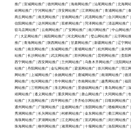
推广
|
宣城网站推广
|
德州网站推广
|
海南网站推广
|
汕尾网站推广
|
北海网
岭网站推广
|
宁河网站推广
|
淳安网站推广
|
江津网站推广
|
青浦网站推广
|
商丘网站推广
|
南充网站推广
|
甘南网站推广
|
武清网站推广
|
合川网站推广
信阳网站推广
|
达州网站推广
|
双桥网站推广
|
菏泽网站推广
|
清远网站推广
驻马店网站推广
|
云南网站推广
|
广安网站推广
|
南川网站推广
|
中山网站推
广
|
大足网站推广
|
揭阳网站推广
|
河北网站推广
|
璧山网站推广
|
云浮网站
推广
|
青海网站推广
|
陕西网站推广
|
甘肃网站推广
|
新疆网站推广
|
辽宁网
站推广
|
南京网站推广
|
东城网站推广
|
黄埔网站推广
|
杭州网站推广
|
泉州
站推广
|
长沙网站推广
|
武汉网站推广
|
郑州网站推广
|
昆明网站推广
|
贵阳
西宁网站推广
|
西安网站推广
|
兰州网站推广
|
乌鲁木齐网站推广
|
沈阳网站
站推广
|
丹阳网站推广
|
金坛网站推广
|
梁溪网站推广
|
崇川网站推广
|
邗江
网站推广
|
上城网站推广
|
余姚网站推广
|
鹿城网站推广
|
南湖网站推广
|
德
网站推广
|
包河网站推广
|
市中网站推广
|
市南网站推广
|
越秀网站推广
|
福
网站推广
|
三明网站推广
|
淮北网站推广
|
景德镇网站推广
|
青岛网站推广
|
靖网站推广
|
遵义网站推广
|
重庆网站推广
|
唐山网站推广
|
大同网站推广
|
站推广
|
大连网站推广
|
四平网站推广
|
齐齐哈尔网站推广
|
日喀则网站推广
通州网站推广
|
广陵网站推广
|
盐都网站推广
|
淮阴网站推广
|
赣榆网站推广
秀洲网站推广
|
长兴网站推广
|
柯桥网站推广
|
金东网站推广
|
衢江网站推广
海珠网站推广
|
罗湖网站推广
|
江北网站推广
|
宣武网站推广
|
闵行网站推广
珠海网站推广
|
柳州网站推广
|
湘潭网站推广
|
十堰网站推广
|
洛阳网站推广