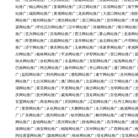
推广
|
松原网站推广
|
大庆网站推广
|
那曲网站推广
|
东丽网站推广
|
雨花台
站推广
|
铜山网站推广
|
姜堰网站推广
|
滨江网站推广
|
乐清网站推广
|
海宁
站推广
|
城阳网站推广
|
黄埔网站推广
|
龙岗网站推广
|
大渡口网站推广
|
朝
网站推广
|
赣州网站推广
|
潍坊网站推广
|
湛江网站推广
|
贺州网站推广
|
常
梁网站推广
|
呼伦贝尔网站推广
|
汉中网站推广
|
张掖网站推广
|
喀什网站推
推广
|
宜兴网站推广
|
滨海网站推广
|
贾汪网站推广
|
萧山网站推广
|
龙港网
推广
|
即墨网站推广
|
花都网站推广
|
龙华网站推广
|
渝北网站推广
|
卢湾网
推广
|
济宁网站推广
|
肇庆网站推广
|
玉林网站推广
|
张家界网站推广
|
孝感
尔网站推广
|
榆林网站推广
|
平凉网站推广
|
伊犁网站推广
|
营口网站推广
|
响水网站推广
|
余杭网站推广
|
永嘉网站推广
|
东阳网站推广
|
临海网站推广
巴南网站推广
|
闸北网站推广
|
扬州网站推广
|
舟山网站推广
|
厦门网站推广
广
|
益阳网站推广
|
荆州网站推广
|
濮阳网站推广
|
遂宁网站推广
|
沧州网站
网站推广
|
七台河网站推广
|
澳门网站推广
|
北辰网站推广
|
江宁网站推广
|
湖网站推广
|
莱芜网站推广
|
平度网站推广
|
南沙网站推广
|
光明网站推广
|
庆网站推广
|
抚州网站推广
|
威海网站推广
|
茂名网站推广
|
百色网站推广
|
安盟网站推广
|
商洛网站推广
|
庆阳网站推广
|
辽阳网站推广
|
牡丹江网站推
广
|
莱西网站推广
|
从化网站推广
|
大鹏网站推广
|
永川网站推广
|
杨浦网站
广
|
广东网站推广
|
惠州网站推广
|
钦州网站推广
|
郴州网站推广
|
咸宁网站
网站推广
|
盘锦网站推广
|
黑河网站推广
|
静海网站推广
|
高淳网站推广
|
建
港网站推广
|
南安网站推广
|
铜陵网站推广
|
滨州网站推广
|
广西网站推广
|
阿拉善盟网站推广
|
陇南网站推广
|
铁岭网站推广
|
绥化网站推广
|
宝坻网站