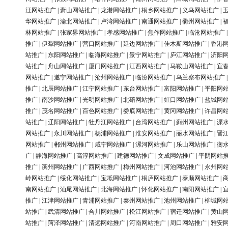
汪网站推广
|
萧山网站推广
|
龙港网站推广
|
桐乡网站推广
|
义乌网站推广
|
华网站推广
|
渝北网站推广
|
卢湾网站推广
|
南通网站推广
|
衢州网站推广
|
林网站推广
|
张家界网站推广
|
孝感网站推广
|
焦作网站推广
|
临沧网站推广
推广
|
伊犁网站推广
|
营口网站推广
|
延边网站推广
|
佳木斯网站推广
|
香港
站推广
|
东阳网站推广
|
临海网站推广
|
景宁网站推广
|
庐江网站推广
|
济阳
站推广
|
舟山网站推广
|
厦门网站推广
|
江西网站推广
|
马鞍山网站推广
|
宜
网站推广
|
遂宁网站推广
|
沧州网站推广
|
临汾网站推广
|
乌兰察布网站推广
推广
|
北辰网站推广
|
江宁网站推广
|
东台网站推广
|
富阳网站推广
|
平阳网
推广
|
南沙网站推广
|
光明网站推广
|
北碚网站推广
|
虹口网站推广
|
盐城网
推广
|
茂名网站推广
|
百色网站推广
|
娄底网站推广
|
黄冈网站推广
|
许昌网
站推广
|
辽阳网站推广
|
牡丹江网站推广
|
台湾网站推广
|
蓟州网站推广
|
溧
网站推广
|
永川网站推广
|
杨浦网站推广
|
淮安网站推广
|
丽水网站推广
|
晋
网站推广
|
郴州网站推广
|
咸宁网站推广
|
漯河网站推广
|
乐山网站推广
|
衡
广
|
静海网站推广
|
高淳网站推广
|
建德网站推广
|
文成网站推广
|
平阴网站
推广
|
滨州网站推广
|
广西网站推广
|
梅州网站推广
|
河池网站推广
|
永州网
岭网站推广
|
绥化网站推广
|
宝坻网站推广
|
桐庐网站推广
|
泰顺网站推广
|
南网站推广
|
汕尾网站推广
|
北海网站推广
|
怀化网站推广
|
南阳网站推广
|
推广
|
江津网站推广
|
青浦网站推广
|
泰州网站推广
|
池州网站推广
|
柳城网
站推广
|
武清网站推广
|
合川网站推广
|
松江网站推广
|
宿迁网站推广
|
黄山
站推广
|
菏泽网站推广
|
清远网站推广
|
河南网站推广
|
周口网站推广
|
雅安