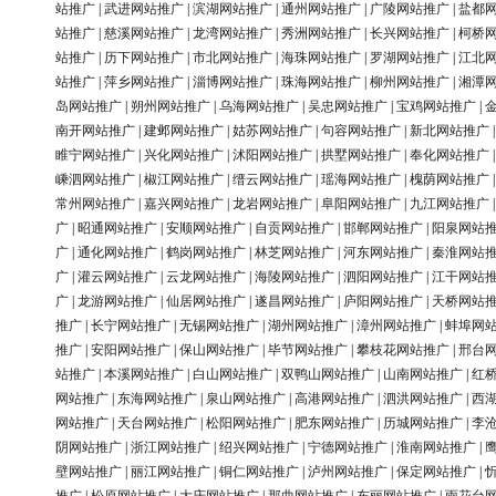
站推广
|
武进网站推广
|
滨湖网站推广
|
通州网站推广
|
广陵网站推广
|
盐都
站推广
|
慈溪网站推广
|
龙湾网站推广
|
秀洲网站推广
|
长兴网站推广
|
柯桥
站推广
|
历下网站推广
|
市北网站推广
|
海珠网站推广
|
罗湖网站推广
|
江北
站推广
|
萍乡网站推广
|
淄博网站推广
|
珠海网站推广
|
柳州网站推广
|
湘潭
岛网站推广
|
朔州网站推广
|
乌海网站推广
|
吴忠网站推广
|
宝鸡网站推广
|
南开网站推广
|
建邺网站推广
|
姑苏网站推广
|
句容网站推广
|
新北网站推广
睢宁网站推广
|
兴化网站推广
|
沭阳网站推广
|
拱墅网站推广
|
奉化网站推广
嵊泗网站推广
|
椒江网站推广
|
缙云网站推广
|
瑶海网站推广
|
槐荫网站推广
常州网站推广
|
嘉兴网站推广
|
龙岩网站推广
|
阜阳网站推广
|
九江网站推广
广
|
昭通网站推广
|
安顺网站推广
|
自贡网站推广
|
邯郸网站推广
|
阳泉网站
广
|
通化网站推广
|
鹤岗网站推广
|
林芝网站推广
|
河东网站推广
|
秦淮网站
广
|
灌云网站推广
|
云龙网站推广
|
海陵网站推广
|
泗阳网站推广
|
江干网站
广
|
龙游网站推广
|
仙居网站推广
|
遂昌网站推广
|
庐阳网站推广
|
天桥网站
推广
|
长宁网站推广
|
无锡网站推广
|
湖州网站推广
|
漳州网站推广
|
蚌埠网
推广
|
安阳网站推广
|
保山网站推广
|
毕节网站推广
|
攀枝花网站推广
|
邢台
站推广
|
本溪网站推广
|
白山网站推广
|
双鸭山网站推广
|
山南网站推广
|
红
网站推广
|
东海网站推广
|
泉山网站推广
|
高港网站推广
|
泗洪网站推广
|
西
网站推广
|
天台网站推广
|
松阳网站推广
|
肥东网站推广
|
历城网站推广
|
李
阴网站推广
|
浙江网站推广
|
绍兴网站推广
|
宁德网站推广
|
淮南网站推广
|
壁网站推广
|
丽江网站推广
|
铜仁网站推广
|
泸州网站推广
|
保定网站推广
|