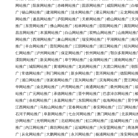
网站推广
|
阳泉网站推广
|
赤峰网站推广
|
固原网站推广
|
咸阳网站推广
|
白
广
|
锡山网站推广
|
建湖网站推广
|
涟水网站推广
|
灌云网站推广
|
云龙网站
网站推广
|
遂昌网站推广
|
庐阳网站推广
|
天桥网站推广
|
崂山网站推广
|
天
推广
|
东营网站推广
|
佛山网站推广
|
桂林网站推广
|
邵阳网站推广
|
襄阳网
昌吉网站推广
|
本溪网站推广
|
白山网站推广
|
双鸭山网站推广
|
山南网站推
网站推广
|
西湖网站推广
|
象山网站推广
|
瑞安网站推广
|
平湖网站推广
|
南
推广
|
丰台网站推广
|
普陀网站推广
|
江阴网站推广
|
浙江网站推广
|
绍兴网
仁网站推广
|
泸州网站推广
|
保定网站推广
|
忻州网站推广
|
鄂尔多斯网站推
溧阳网站推广
|
新吴网站推广
|
阜宁网站推广
|
金湖网站推广
|
灌南网站推广
站推广
|
城阳网站推广
|
黄埔网站推广
|
龙岗网站推广
|
大渡口网站推广
|
朝
广
|
常德网站推广
|
荆门网站推广
|
新乡网站推广
|
普洱网站推广
|
德阳网站
广
|
浦口网站推广
|
张家港网站推广
|
宜兴网站推广
|
滨海网站推广
|
贾汪网
华网站推广
|
渝北网站推广
|
卢湾网站推广
|
南通网站推广
|
衢州网站推广
|
站推广
|
广元网站推广
|
承德网站推广
|
晋中网站推广
|
巴彦淖尔网站推广
|
站推广
|
余杭网站推广
|
永嘉网站推广
|
东阳网站推广
|
临海网站推广
|
景宁
江西网站推广
|
马鞍山网站推广
|
宜春网站推广
|
泰安网站推广
|
江门网站推
石河子网站推广
|
阜新网站推广
|
七台河网站推广
|
澳门网站推广
|
北辰网站
沙网站推广
|
光明网站推广
|
北碚网站推广
|
虹口网站推广
|
盐城网站推广
|
推广
|
内江网站推广
|
廊坊网站推广
|
运城网站推广
|
兴安盟网站推广
|
商洛
广
|
从化网站推广
|
大鹏网站推广
|
永川网站推广
|
杨浦网站推广
|
淮安网站