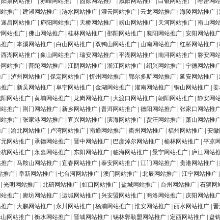
|
阳泉网站推广
|
赤峰网站推广
|
固原网站推广
|
咸阳网站推广
|
白银网站推广
|
哈密网
网站推广
|
建湖网站推广
|
涟水网站推广
|
灌云网站推广
|
云龙网站推广
|
海陵网站推广
|
|
遂昌网站推广
|
庐阳网站推广
|
天桥网站推广
|
崂山网站推广
|
天河网站推广
|
南山网
营网站推广
|
佛山网站推广
|
桂林网站推广
|
邵阳网站推广
|
襄阳网站推广
|
安阳网站推
站推广
|
本溪网站推广
|
白山网站推广
|
双鸭山网站推广
|
山南网站推广
|
红桥网站推广
|
|
西湖网站推广
|
象山网站推广
|
瑞安网站推广
|
平湖网站推广
|
南浔网站推广
|
磐安网
台网站推广
|
普陀网站推广
|
江阴网站推广
|
浙江网站推广
|
绍兴网站推广
|
宁德网站推
推广
|
泸州网站推广
|
保定网站推广
|
忻州网站推广
|
鄂尔多斯网站推广
|
延安网站推广
|
站推广
|
新吴网站推广
|
阜宁网站推广
|
金湖网站推广
|
灌南网站推广
|
铜山网站推广
|
姜
城阳网站推广
|
黄埔网站推广
|
龙岗网站推广
|
大渡口网站推广
|
朝阳网站推广
|
静安网
网站推广
|
荆门网站推广
|
新乡网站推广
|
普洱网站推广
|
德阳网站推广
|
张家口网站推
网站推广
|
张家港网站推广
|
宜兴网站推广
|
滨海网站推广
|
贾汪网站推广
|
萧山网站推
推广
|
渝北网站推广
|
卢湾网站推广
|
南通网站推广
|
衢州网站推广
|
福州网站推广
|
安徽
广元网站推广
|
承德网站推广
|
晋中网站推广
|
巴彦淖尔网站推广
|
榆林网站推广
|
平凉
余杭网站推广
|
永嘉网站推广
|
东阳网站推广
|
临海网站推广
|
景宁网站推广
|
庐江网站
站推广
|
马鞍山网站推广
|
宜春网站推广
|
泰安网站推广
|
江门网站推广
|
贵港网站推广
|
站推广
|
阜新网站推广
|
七台河网站推广
|
澳门网站推广
|
北辰网站推广
|
江宁网站推广
|
光明网站推广
|
北碚网站推广
|
虹口网站推广
|
盐城网站推广
|
台州网站推广
|
石狮网
网站推广
|
廊坊网站推广
|
运城网站推广
|
兴安盟网站推广
|
商洛网站推广
|
庆阳网站推
站推广
|
大鹏网站推广
|
永川网站推广
|
杨浦网站推广
|
淮安网站推广
|
丽水网站推广
|
晋
乐山网站推广
|
衡水网站推广
|
晋城网站推广
|
锡林郭勒盟网站推广
|
定西网站推广
|
盘