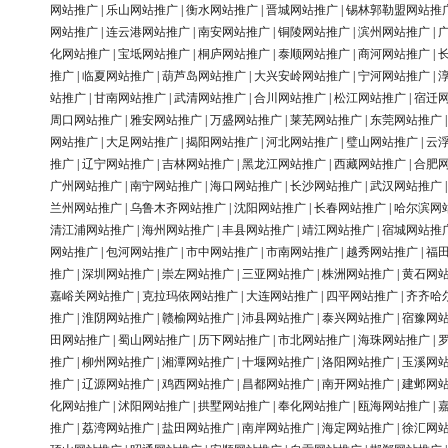
网站推广
|
乐山网站推广
|
衡水网站推广
|
晋城网站推广
|
锡林郭勒盟网站推
网站推广
|
连云港网站推广
|
南安网站推广
|
铜陵网站推广
|
滨州网站推广
|
化网站推广
|
宝坻网站推广
|
桐庐网站推广
|
泰顺网站推广
|
商河网站推广
|
推广
|
临夏网站推广
|
葫芦岛网站推广
|
大兴安岭网站推广
|
宁河网站推广
|
站推广
|
甘南网站推广
|
武清网站推广
|
合川网站推广
|
松江网站推广
|
宿迁
周口网站推广
|
雅安网站推广
|
万盛网站推广
|
莱芜网站推广
|
东莞网站推广
网站推广
|
大足网站推广
|
揭阳网站推广
|
河北网站推广
|
璧山网站推广
|
云
推广
|
辽宁网站推广
|
吉林网站推广
|
黑龙江网站推广
|
西藏网站推广
|
合肥
广州网站推广
|
南宁网站推广
|
海口网站推广
|
长沙网站推广
|
武汉网站推广
兰州网站推广
|
乌鲁木齐网站推广
|
沈阳网站推广
|
长春网站推广
|
哈尔滨网
清江浦网站推广
|
海州网站推广
|
丰县网站推广
|
靖江网站推广
|
宿城网站推
网站推广
|
包河网站推广
|
市中网站推广
|
市南网站推广
|
越秀网站推广
|
福
推广
|
深圳网站推广
|
崇左网站推广
|
三亚网站推广
|
株洲网站推广
|
黄石网
嘉峪关网站推广
|
克拉玛依网站推广
|
大连网站推广
|
四平网站推广
|
齐齐哈
推广
|
淮阴网站推广
|
赣榆网站推广
|
沛县网站推广
|
泰兴网站推广
|
宿豫网
田网站推广
|
蜀山网站推广
|
历下网站推广
|
市北网站推广
|
海珠网站推广
|
推广
|
柳州网站推广
|
湘潭网站推广
|
十堰网站推广
|
洛阳网站推广
|
玉溪网
推广
|
辽源网站推广
|
鸡西网站推广
|
昌都网站推广
|
南开网站推广
|
建邺网
化网站推广
|
沭阳网站推广
|
拱墅网站推广
|
奉化网站推广
|
瓯海网站推广
|
推广
|
荔湾网站推广
|
盐田网站推广
|
南岸网站推广
|
海定网站推广
|
徐汇网