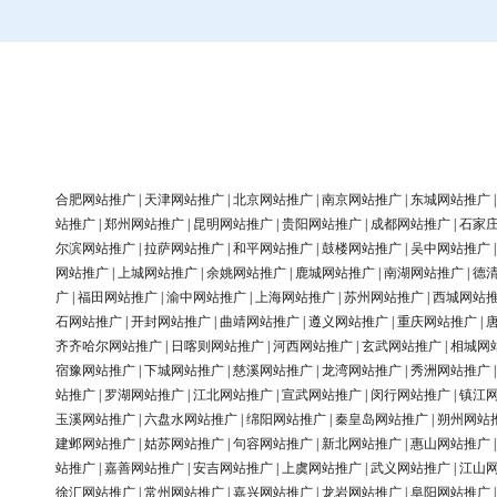
合肥网站推广
|
天津网站推广
|
北京网站推广
|
南京网站推广
|
东城网站推广
站推广
|
郑州网站推广
|
昆明网站推广
|
贵阳网站推广
|
成都网站推广
|
石家
尔滨网站推广
|
拉萨网站推广
|
和平网站推广
|
鼓楼网站推广
|
吴中网站推广
网站推广
|
上城网站推广
|
余姚网站推广
|
鹿城网站推广
|
南湖网站推广
|
德
广
|
福田网站推广
|
渝中网站推广
|
上海网站推广
|
苏州网站推广
|
西城网站
石网站推广
|
开封网站推广
|
曲靖网站推广
|
遵义网站推广
|
重庆网站推广
|
齐齐哈尔网站推广
|
日喀则网站推广
|
河西网站推广
|
玄武网站推广
|
相城网
宿豫网站推广
|
下城网站推广
|
慈溪网站推广
|
龙湾网站推广
|
秀洲网站推广
站推广
|
罗湖网站推广
|
江北网站推广
|
宣武网站推广
|
闵行网站推广
|
镇江
玉溪网站推广
|
六盘水网站推广
|
绵阳网站推广
|
秦皇岛网站推广
|
朔州网站
建邺网站推广
|
姑苏网站推广
|
句容网站推广
|
新北网站推广
|
惠山网站推广
站推广
|
嘉善网站推广
|
安吉网站推广
|
上虞网站推广
|
武义网站推广
|
江山
徐汇网站推广
|
常州网站推广
|
嘉兴网站推广
|
龙岩网站推广
|
阜阳网站推广