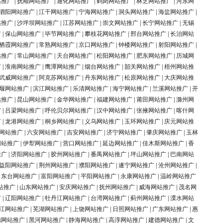
站推广
|
抚顺网站推广
|
通化网站推广
|
鹤岗网站推广
|
林芝网站推广
|
河东网
泗阳网站推广
|
江干网站推广
|
宁海网站推广
|
洞头网站推广
|
海盐网站推广
|
站推广
|
沙坪坝网站推广
|
江苏网站推广
|
崇文网站推广
|
长宁网站推广
|
无锡
广
|
保山网站推广
|
毕节网站推广
|
攀枝花网站推广
|
邢台网站推广
|
长治网站
栖霞网站推广
|
常熟网站推广
|
京口网站推广
|
钟楼网站推广
|
射阳网站推广
|
站推广
|
常山网站推广
|
天台网站推广
|
松阳网站推广
|
肥东网站推广
|
历城网
广
|
淮南网站推广
|
鹰潭网站推广
|
烟台网站推广
|
韶关网站推广
|
梧州网站推
武威网站推广
|
阿克苏网站推广
|
丹东网站推广
|
松原网站推广
|
大庆网站推
堰网站推广
|
滨江网站推广
|
乐清网站推广
|
海宁网站推广
|
兰溪网站推广
|
开
站推广
|
昆山网站推广
|
金华网站推广
|
福建网站推广
|
莆田网站推广
|
滁州网
广
|
吕梁网站推广
|
呼伦贝尔网站推广
|
汉中网站推广
|
张掖网站推广
|
喀什网
广
|
龙港网站推广
|
桐乡网站推广
|
义乌网站推广
|
玉环网站推广
|
庆元网站推
网站推广
|
六安网站推广
|
吉安网站推广
|
济宁网站推广
|
肇庆网站推广
|
玉林
网站推广
|
伊犁网站推广
|
营口网站推广
|
延边网站推广
|
佳木斯网站推广
|
香
推广
|
济阳网站推广
|
胶州网站推广
|
番禺网站推广
|
坪山网站推广
|
巴南网站
益阳网站推广
|
荆州网站推广
|
濮阳网站推广
|
遂宁网站推广
|
沧州网站推广
|
|
东台网站推广
|
富阳网站推广
|
平阳网站推广
|
永康网站推广
|
温岭网站推广
站推广
|
山东网站推广
|
安庆网站推广
|
抚州网站推广
|
威海网站推广
|
茂名网
广
|
辽阳网站推广
|
牡丹江网站推广
|
台湾网站推广
|
蓟州网站推广
|
溧水网站
江网站推广
|
芜湖网站推广
|
上饶网站推广
|
日照网站推广
|
广东网站推广
|
惠
锦网站推广
|
黑河网站推广
|
静海网站推广
|
高淳网站推广
|
建德网站推广
|
文