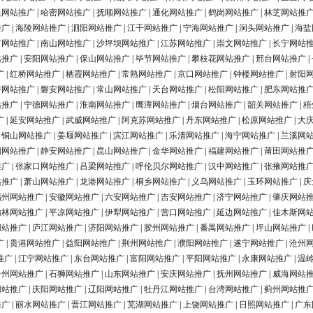
银网站推广
|
哈密网站推广
|
抚顺网站推广
|
通化网站推广
|
鹤岗网站推广
|
林芝网站推
推广
|
海陵网站推广
|
泗阳网站推广
|
江干网站推广
|
宁海网站推广
|
洞头网站推广
|
海盐
河网站推广
|
南山网站推广
|
沙坪坝网站推广
|
江苏网站推广
|
崇文网站推广
|
长宁网站
站推广
|
安阳网站推广
|
保山网站推广
|
毕节网站推广
|
攀枝花网站推广
|
邢台网站推广
|
广
|
红桥网站推广
|
栖霞网站推广
|
常熟网站推广
|
京口网站推广
|
钟楼网站推广
|
射阳
浔网站推广
|
磐安网站推广
|
常山网站推广
|
天台网站推广
|
松阳网站推广
|
肥东网站推
站推广
|
宁德网站推广
|
淮南网站推广
|
鹰潭网站推广
|
烟台网站推广
|
韶关网站推广
|
梧
广
|
延安网站推广
|
武威网站推广
|
阿克苏网站推广
|
丹东网站推广
|
松原网站推广
|
大
|
铜山网站推广
|
姜堰网站推广
|
滨江网站推广
|
乐清网站推广
|
海宁网站推广
|
兰溪网
阳网站推广
|
静安网站推广
|
昆山网站推广
|
金华网站推广
|
福建网站推广
|
莆田网站推
推广
|
张家口网站推广
|
吕梁网站推广
|
呼伦贝尔网站推广
|
汉中网站推广
|
张掖网站推
站推广
|
萧山网站推广
|
龙港网站推广
|
桐乡网站推广
|
义乌网站推广
|
玉环网站推广
|
庆
福州网站推广
|
安徽网站推广
|
六安网站推广
|
吉安网站推广
|
济宁网站推广
|
肇庆网站
榆林网站推广
|
平凉网站推广
|
伊犁网站推广
|
营口网站推广
|
延边网站推广
|
佳木斯网
网站推广
|
庐江网站推广
|
济阳网站推广
|
胶州网站推广
|
番禺网站推广
|
坪山网站推广
|
广
|
贵港网站推广
|
益阳网站推广
|
荆州网站推广
|
濮阳网站推广
|
遂宁网站推广
|
沧州
推广
|
江宁网站推广
|
东台网站推广
|
富阳网站推广
|
平阳网站推广
|
永康网站推广
|
温
台州网站推广
|
石狮网站推广
|
山东网站推广
|
安庆网站推广
|
抚州网站推广
|
威海网站
网站推广
|
庆阳网站推广
|
辽阳网站推广
|
牡丹江网站推广
|
台湾网站推广
|
蓟州网站推
推广
|
丽水网站推广
|
晋江网站推广
|
芜湖网站推广
|
上饶网站推广
|
日照网站推广
|
广东