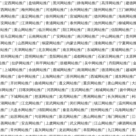
广
|
定西网站推广
|
盘锦网站推广
|
黑河网站推广
|
静海网站推广
|
高淳网站推广
|
建德
广西网站推广
|
梅州网站推广
|
河池网站推广
|
永州网站推广
|
随州网站推广
|
三门峡网
长寿网站推广
|
嘉定网站推广
|
徐州网站推广
|
宣城网站推广
|
德州网站推广
|
海南网站
淳安网站推广
|
江津网站推广
|
青浦网站推广
|
泰州网站推广
|
池州网站推广
|
柳城网站
网站推广
|
黄山网站推广
|
临沂网站推广
|
阳江网站推广
|
湖北网站推广
|
信阳网站推广
|
|
驻马店网站推广
|
云南网站推广
|
广安网站推广
|
南川网站推广
|
中山网站推广
|
贵州
浮网站推广
|
山西网站推广
|
铜梁网站推广
|
内蒙古网站推广
|
潼南网站推广
|
宁夏网站
网站推广
|
天津网站推广
|
北京网站推广
|
南京网站推广
|
东城网站推广
|
黄埔网站推广
|
|
郑州网站推广
|
昆明网站推广
|
贵阳网站推广
|
成都网站推广
|
石家庄网站推广
|
太原
站推广
|
拉萨网站推广
|
和平网站推广
|
鼓楼网站推广
|
吴中网站推广
|
丹阳网站推广
|
广
|
上城网站推广
|
余姚网站推广
|
鹿城网站推广
|
南湖网站推广
|
德清网站推广
|
越城
田网站推广
|
渝中网站推广
|
上海网站推广
|
苏州网站推广
|
西城网站推广
|
浦东网站推
站推广
|
开封网站推广
|
曲靖网站推广
|
遵义网站推广
|
重庆网站推广
|
唐山网站推广
|
大
尔网站推广
|
日喀则网站推广
|
河西网站推广
|
玄武网站推广
|
相城网站推广
|
扬中网站
站推广
|
下城网站推广
|
慈溪网站推广
|
龙湾网站推广
|
秀洲网站推广
|
长兴网站推广
|
柯
罗湖网站推广
|
江北网站推广
|
宣武网站推广
|
闵行网站推广
|
镇江网站推广
|
温州网站
站推广
|
六盘水网站推广
|
绵阳网站推广
|
秦皇岛网站推广
|
朔州网站推广
|
乌海网站推
站推广
|
姑苏网站推广
|
句容网站推广
|
新北网站推广
|
惠山网站推广
|
海门网站推广
|
江
嘉善网站推广
|
安吉网站推广
|
上虞网站推广
|
武义网站推广
|
江山网站推广
|
嵊泗网站
站推广
|
常州网站推广
|
嘉兴网站推广
|
龙岩网站推广
|
阜阳网站推广
|
九江网站推广
|
枣