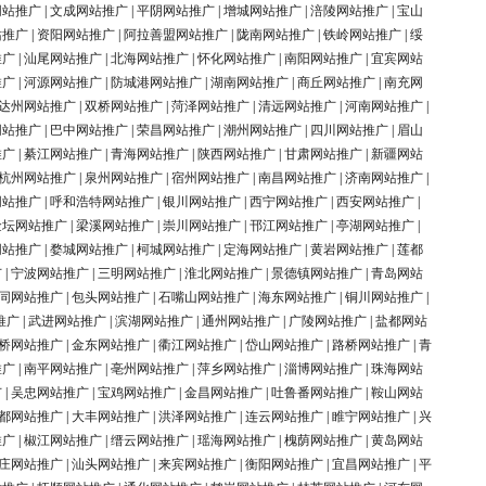
网站推广
|
文成网站推广
|
平阴网站推广
|
增城网站推广
|
涪陵网站推广
|
宝山
站推广
|
资阳网站推广
|
阿拉善盟网站推广
|
陇南网站推广
|
铁岭网站推广
|
绥
推广
|
汕尾网站推广
|
北海网站推广
|
怀化网站推广
|
南阳网站推广
|
宜宾网站
推广
|
河源网站推广
|
防城港网站推广
|
湖南网站推广
|
商丘网站推广
|
南充网
达州网站推广
|
双桥网站推广
|
菏泽网站推广
|
清远网站推广
|
河南网站推广
|
网站推广
|
巴中网站推广
|
荣昌网站推广
|
潮州网站推广
|
四川网站推广
|
眉山
推广
|
綦江网站推广
|
青海网站推广
|
陕西网站推广
|
甘肃网站推广
|
新疆网站
杭州网站推广
|
泉州网站推广
|
宿州网站推广
|
南昌网站推广
|
济南网站推广
|
网站推广
|
呼和浩特网站推广
|
银川网站推广
|
西宁网站推广
|
西安网站推广
|
金坛网站推广
|
梁溪网站推广
|
崇川网站推广
|
邗江网站推广
|
亭湖网站推广
|
网站推广
|
婺城网站推广
|
柯城网站推广
|
定海网站推广
|
黄岩网站推广
|
莲都
广
|
宁波网站推广
|
三明网站推广
|
淮北网站推广
|
景德镇网站推广
|
青岛网站
同网站推广
|
包头网站推广
|
石嘴山网站推广
|
海东网站推广
|
铜川网站推广
|
推广
|
武进网站推广
|
滨湖网站推广
|
通州网站推广
|
广陵网站推广
|
盐都网站
桥网站推广
|
金东网站推广
|
衢江网站推广
|
岱山网站推广
|
路桥网站推广
|
青
推广
|
南平网站推广
|
亳州网站推广
|
萍乡网站推广
|
淄博网站推广
|
珠海网站
广
|
吴忠网站推广
|
宝鸡网站推广
|
金昌网站推广
|
吐鲁番网站推广
|
鞍山网站
都网站推广
|
大丰网站推广
|
洪泽网站推广
|
连云网站推广
|
睢宁网站推广
|
兴
推广
|
椒江网站推广
|
缙云网站推广
|
瑶海网站推广
|
槐荫网站推广
|
黄岛网站
庄网站推广
|
汕头网站推广
|
来宾网站推广
|
衡阳网站推广
|
宜昌网站推广
|
平