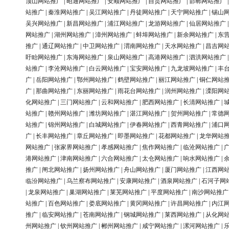
顶山网站推广
|
昭通网站推广
|
安顺网站推广
|
自贡网站推广
|
邯郸网站推广
站推广
|
秦淮网站推广
|
吴江网站推广
|
丹徒网站推广
|
天宁网站推广
|
锡山
吴兴网站推广
|
新昌网站推广
|
浦江网站推广
|
龙游网站推广
|
仙居网站推广
网站推广
|
湖州网站推广
|
漳州网站推广
|
蚌埠网站推广
|
新余网站推广
|
东
推广
|
通辽网站推广
|
中卫网站推广
|
渭南网站推广
|
天水网站推广
|
昌吉网
盱眙网站推广
|
东海网站推广
|
泉山网站推广
|
高港网站推广
|
泗洪网站推广
站推广
|
李沧网站推广
|
白云网站推广
|
宝安网站推广
|
九龙坡网站推广
|
丰
广
|
岳阳网站推广
|
鄂州网站推广
|
鹤壁网站推广
|
丽江网站推广
|
铜仁网站
广
|
那曲网站推广
|
东丽网站推广
|
雨花台网站推广
|
润州网站推广
|
溧阳网
化网站推广
|
三门网站推广
|
云和网站推广
|
肥西网站推广
|
长清网站推广
|
站推广
|
赣州网站推广
|
潍坊网站推广
|
湛江网站推广
|
贺州网站推广
|
常德
站推广
|
锦州网站推广
|
白城网站推广
|
伊春网站推广
|
西青网站推广
|
浦口
广
|
长丰网站推广
|
章丘网站推广
|
即墨网站推广
|
花都网站推广
|
龙华网站
网站推广
|
张家界网站推广
|
孝感网站推广
|
焦作网站推广
|
临沧网站推广
|
港网站推广
|
津南网站推广
|
六合网站推广
|
太仓网站推广
|
响水网站推广
|
推广
|
闸北网站推广
|
扬州网站推广
|
舟山网站推广
|
厦门网站推广
|
江西网
临汾网站推广
|
乌兰察布网站推广
|
安康网站推广
|
酒泉网站推广
|
石河子网
|
龙泉网站推广
|
巢湖网站推广
|
莱芜网站推广
|
平度网站推广
|
南沙网站推广
站推广
|
百色网站推广
|
娄底网站推广
|
黄冈网站推广
|
许昌网站推广
|
内江
推广
|
临安网站推广
|
苍南网站推广
|
钢城网站推广
|
莱西网站推广
|
从化网
州网站推广
|
钦州网站推广
|
郴州网站推广
|
咸宁网站推广
|
漯河网站推广
|