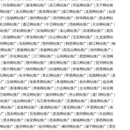
广
|
河东网站推广
|
秦淮网站推广
|
吴江网站推广
|
丹徒网站推广
|
天宁网站推
网站推广
|
吴兴网站推广
|
新昌网站推广
|
浦江网站推广
|
龙游网站推广
|
仙居
推广
|
无锡网站推广
|
湖州网站推广
|
漳州网站推广
|
蚌埠网站推广
|
新余网站
长治网站推广
|
通辽网站推广
|
中卫网站推广
|
渭南网站推广
|
天水网站推广
|
网站推广
|
盱眙网站推广
|
东海网站推广
|
泉山网站推广
|
高港网站推广
|
泗洪
广
|
历城网站推广
|
李沧网站推广
|
白云网站推广
|
宝安网站推广
|
九龙坡网站
州网站推广
|
岳阳网站推广
|
鄂州网站推广
|
鹤壁网站推广
|
丽江网站推广
|
铜
庆网站推广
|
那曲网站推广
|
东丽网站推广
|
雨花台网站推广
|
润州网站推广
|
站推广
|
开化网站推广
|
三门网站推广
|
云和网站推广
|
肥西网站推广
|
长清网
广
|
滁州网站推广
|
赣州网站推广
|
潍坊网站推广
|
湛江网站推广
|
贺州网站推
广
|
喀什网站推广
|
锦州网站推广
|
白城网站推广
|
伊春网站推广
|
西青网站推
元网站推广
|
长丰网站推广
|
章丘网站推广
|
即墨网站推广
|
花都网站推广
|
龙
推广
|
玉林网站推广
|
张家界网站推广
|
孝感网站推广
|
焦作网站推广
|
临沧网
站推广
|
香港网站推广
|
津南网站推广
|
六合网站推广
|
太仓网站推广
|
响水网
巴南网站推广
|
闸北网站推广
|
扬州网站推广
|
舟山网站推广
|
厦门网站推广
|
网站推广
|
临汾网站推广
|
乌兰察布网站推广
|
安康网站推广
|
酒泉网站推广
|
岭网站推广
|
龙泉网站推广
|
巢湖网站推广
|
莱芜网站推广
|
平度网站推广
|
南
推广
|
茂名网站推广
|
百色网站推广
|
娄底网站推广
|
黄冈网站推广
|
许昌网站
广
|
溧水网站推广
|
临安网站推广
|
苍南网站推广
|
钢城网站推广
|
莱西网站推
网站推广
|
惠州网站推广
|
钦州网站推广
|
郴州网站推广
|
咸宁网站推广
|
漯河