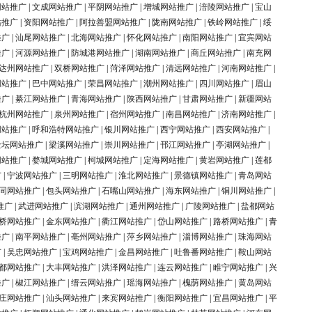
网站推广
|
文成网站推广
|
平阴网站推广
|
增城网站推广
|
涪陵网站推广
|
宝山
站推广
|
资阳网站推广
|
阿拉善盟网站推广
|
陇南网站推广
|
铁岭网站推广
|
绥
推广
|
汕尾网站推广
|
北海网站推广
|
怀化网站推广
|
南阳网站推广
|
宜宾网站
推广
|
河源网站推广
|
防城港网站推广
|
湖南网站推广
|
商丘网站推广
|
南充网
达州网站推广
|
双桥网站推广
|
菏泽网站推广
|
清远网站推广
|
河南网站推广
|
网站推广
|
巴中网站推广
|
荣昌网站推广
|
潮州网站推广
|
四川网站推广
|
眉山
推广
|
綦江网站推广
|
青海网站推广
|
陕西网站推广
|
甘肃网站推广
|
新疆网站
杭州网站推广
|
泉州网站推广
|
宿州网站推广
|
南昌网站推广
|
济南网站推广
|
网站推广
|
呼和浩特网站推广
|
银川网站推广
|
西宁网站推广
|
西安网站推广
|
金坛网站推广
|
梁溪网站推广
|
崇川网站推广
|
邗江网站推广
|
亭湖网站推广
|
网站推广
|
婺城网站推广
|
柯城网站推广
|
定海网站推广
|
黄岩网站推广
|
莲都
广
|
宁波网站推广
|
三明网站推广
|
淮北网站推广
|
景德镇网站推广
|
青岛网站
同网站推广
|
包头网站推广
|
石嘴山网站推广
|
海东网站推广
|
铜川网站推广
|
推广
|
武进网站推广
|
滨湖网站推广
|
通州网站推广
|
广陵网站推广
|
盐都网站
桥网站推广
|
金东网站推广
|
衢江网站推广
|
岱山网站推广
|
路桥网站推广
|
青
推广
|
南平网站推广
|
亳州网站推广
|
萍乡网站推广
|
淄博网站推广
|
珠海网站
广
|
吴忠网站推广
|
宝鸡网站推广
|
金昌网站推广
|
吐鲁番网站推广
|
鞍山网站
都网站推广
|
大丰网站推广
|
洪泽网站推广
|
连云网站推广
|
睢宁网站推广
|
兴
推广
|
椒江网站推广
|
缙云网站推广
|
瑶海网站推广
|
槐荫网站推广
|
黄岛网站
庄网站推广
|
汕头网站推广
|
来宾网站推广
|
衡阳网站推广
|
宜昌网站推广
|
平