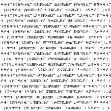
银网站推广
|
哈密网站推广
|
抚顺网站推广
|
通化网站推广
|
鹤岗网站推广
|
林芝网站推
推广
|
海陵网站推广
|
泗阳网站推广
|
江干网站推广
|
宁海网站推广
|
洞头网站推广
|
海盐
河网站推广
|
南山网站推广
|
沙坪坝网站推广
|
江苏网站推广
|
崇文网站推广
|
长宁网站
站推广
|
安阳网站推广
|
保山网站推广
|
毕节网站推广
|
攀枝花网站推广
|
邢台网站推广
|
广
|
红桥网站推广
|
栖霞网站推广
|
常熟网站推广
|
京口网站推广
|
钟楼网站推广
|
射阳
浔网站推广
|
磐安网站推广
|
常山网站推广
|
天台网站推广
|
松阳网站推广
|
肥东网站推
站推广
|
宁德网站推广
|
淮南网站推广
|
鹰潭网站推广
|
烟台网站推广
|
韶关网站推广
|
梧
广
|
延安网站推广
|
武威网站推广
|
阿克苏网站推广
|
丹东网站推广
|
松原网站推广
|
大
|
铜山网站推广
|
姜堰网站推广
|
滨江网站推广
|
乐清网站推广
|
海宁网站推广
|
兰溪网
阳网站推广
|
静安网站推广
|
昆山网站推广
|
金华网站推广
|
福建网站推广
|
莆田网站推
推广
|
张家口网站推广
|
吕梁网站推广
|
呼伦贝尔网站推广
|
汉中网站推广
|
张掖网站推
站推广
|
萧山网站推广
|
龙港网站推广
|
桐乡网站推广
|
义乌网站推广
|
玉环网站推广
|
庆
福州网站推广
|
安徽网站推广
|
六安网站推广
|
吉安网站推广
|
济宁网站推广
|
肇庆网站
榆林网站推广
|
平凉网站推广
|
伊犁网站推广
|
营口网站推广
|
延边网站推广
|
佳木斯网
网站推广
|
庐江网站推广
|
济阳网站推广
|
胶州网站推广
|
番禺网站推广
|
坪山网站推广
|
广
|
贵港网站推广
|
益阳网站推广
|
荆州网站推广
|
濮阳网站推广
|
遂宁网站推广
|
沧州
推广
|
江宁网站推广
|
东台网站推广
|
富阳网站推广
|
平阳网站推广
|
永康网站推广
|
温
台州网站推广
|
石狮网站推广
|
山东网站推广
|
安庆网站推广
|
抚州网站推广
|
威海网站
网站推广
|
庆阳网站推广
|
辽阳网站推广
|
牡丹江网站推广
|
台湾网站推广
|
蓟州网站推
推广
|
丽水网站推广
|
晋江网站推广
|
芜湖网站推广
|
上饶网站推广
|
日照网站推广
|
广东