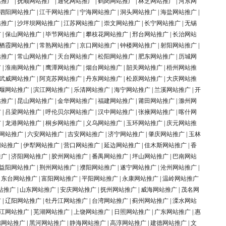
站推广
|
抚顺网站推广
|
通化网站推广
|
鹤岗网站推广
|
林芝网站推广
|
河东网
泗阳网站推广
|
江干网站推广
|
宁海网站推广
|
洞头网站推广
|
海盐网站推广
|
站推广
|
沙坪坝网站推广
|
江苏网站推广
|
崇文网站推广
|
长宁网站推广
|
无锡
广
|
保山网站推广
|
毕节网站推广
|
攀枝花网站推广
|
邢台网站推广
|
长治网站
栖霞网站推广
|
常熟网站推广
|
京口网站推广
|
钟楼网站推广
|
射阳网站推广
|
站推广
|
常山网站推广
|
天台网站推广
|
松阳网站推广
|
肥东网站推广
|
历城网
广
|
淮南网站推广
|
鹰潭网站推广
|
烟台网站推广
|
韶关网站推广
|
梧州网站推
武威网站推广
|
阿克苏网站推广
|
丹东网站推广
|
松原网站推广
|
大庆网站推
堰网站推广
|
滨江网站推广
|
乐清网站推广
|
海宁网站推广
|
兰溪网站推广
|
开
站推广
|
昆山网站推广
|
金华网站推广
|
福建网站推广
|
莆田网站推广
|
滁州网
广
|
吕梁网站推广
|
呼伦贝尔网站推广
|
汉中网站推广
|
张掖网站推广
|
喀什网
广
|
龙港网站推广
|
桐乡网站推广
|
义乌网站推广
|
玉环网站推广
|
庆元网站推
网站推广
|
六安网站推广
|
吉安网站推广
|
济宁网站推广
|
肇庆网站推广
|
玉林
网站推广
|
伊犁网站推广
|
营口网站推广
|
延边网站推广
|
佳木斯网站推广
|
香
推广
|
济阳网站推广
|
胶州网站推广
|
番禺网站推广
|
坪山网站推广
|
巴南网站
益阳网站推广
|
荆州网站推广
|
濮阳网站推广
|
遂宁网站推广
|
沧州网站推广
|
|
东台网站推广
|
富阳网站推广
|
平阳网站推广
|
永康网站推广
|
温岭网站推广
站推广
|
山东网站推广
|
安庆网站推广
|
抚州网站推广
|
威海网站推广
|
茂名网
广
|
辽阳网站推广
|
牡丹江网站推广
|
台湾网站推广
|
蓟州网站推广
|
溧水网站
江网站推广
|
芜湖网站推广
|
上饶网站推广
|
日照网站推广
|
广东网站推广
|
惠
锦网站推广
|
黑河网站推广
|
静海网站推广
|
高淳网站推广
|
建德网站推广
|
文