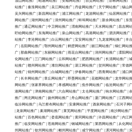
顶山网站推广
|
昭通网站推广
|
安顺网站推广
|
自贡网站推广
|
邯郸网站推广
站推广
|
秦淮网站推广
|
吴江网站推广
|
丹徒网站推广
|
天宁网站推广
|
锡山
吴兴网站推广
|
新昌网站推广
|
浦江网站推广
|
龙游网站推广
|
仙居网站推广
网站推广
|
湖州网站推广
|
漳州网站推广
|
蚌埠网站推广
|
新余网站推广
|
东
推广
|
通辽网站推广
|
中卫网站推广
|
渭南网站推广
|
天水网站推广
|
昌吉网
盱眙网站推广
|
东海网站推广
|
泉山网站推广
|
高港网站推广
|
泗洪网站推广
站推广
|
李沧网站推广
|
白云网站推广
|
宝安网站推广
|
九龙坡网站推广
|
丰
广
|
岳阳网站推广
|
鄂州网站推广
|
鹤壁网站推广
|
丽江网站推广
|
铜仁网站
广
|
那曲网站推广
|
东丽网站推广
|
雨花台网站推广
|
润州网站推广
|
溧阳网
化网站推广
|
三门网站推广
|
云和网站推广
|
肥西网站推广
|
长清网站推广
|
站推广
|
赣州网站推广
|
潍坊网站推广
|
湛江网站推广
|
贺州网站推广
|
常德
站推广
|
锦州网站推广
|
白城网站推广
|
伊春网站推广
|
西青网站推广
|
浦口
广
|
长丰网站推广
|
章丘网站推广
|
即墨网站推广
|
花都网站推广
|
龙华网站
网站推广
|
张家界网站推广
|
孝感网站推广
|
焦作网站推广
|
临沧网站推广
|
港网站推广
|
津南网站推广
|
六合网站推广
|
太仓网站推广
|
响水网站推广
|
推广
|
闸北网站推广
|
扬州网站推广
|
舟山网站推广
|
厦门网站推广
|
江西网
临汾网站推广
|
乌兰察布网站推广
|
安康网站推广
|
酒泉网站推广
|
石河子网
|
龙泉网站推广
|
巢湖网站推广
|
莱芜网站推广
|
平度网站推广
|
南沙网站推广
站推广
|
百色网站推广
|
娄底网站推广
|
黄冈网站推广
|
许昌网站推广
|
内江
推广
|
临安网站推广
|
苍南网站推广
|
钢城网站推广
|
莱西网站推广
|
从化网
州网站推广
|
钦州网站推广
|
郴州网站推广
|
咸宁网站推广
|
漯河网站推广
|