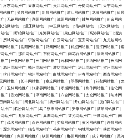
广
|
河东网站推广
|
秦淮网站推广
|
吴江网站推广
|
丹徒网站推广
|
天宁网站推
网站推广
|
吴兴网站推广
|
新昌网站推广
|
浦江网站推广
|
龙游网站推广
|
仙居
推广
|
无锡网站推广
|
湖州网站推广
|
漳州网站推广
|
蚌埠网站推广
|
新余网站
长治网站推广
|
通辽网站推广
|
中卫网站推广
|
渭南网站推广
|
天水网站推广
|
网站推广
|
盱眙网站推广
|
东海网站推广
|
泉山网站推广
|
高港网站推广
|
泗洪
广
|
历城网站推广
|
李沧网站推广
|
白云网站推广
|
宝安网站推广
|
九龙坡网站
州网站推广
|
岳阳网站推广
|
鄂州网站推广
|
鹤壁网站推广
|
丽江网站推广
|
铜
庆网站推广
|
那曲网站推广
|
东丽网站推广
|
雨花台网站推广
|
润州网站推广
|
站推广
|
开化网站推广
|
三门网站推广
|
云和网站推广
|
肥西网站推广
|
长清网
广
|
滁州网站推广
|
赣州网站推广
|
潍坊网站推广
|
湛江网站推广
|
贺州网站推
广
|
喀什网站推广
|
锦州网站推广
|
白城网站推广
|
伊春网站推广
|
西青网站推
元网站推广
|
长丰网站推广
|
章丘网站推广
|
即墨网站推广
|
花都网站推广
|
龙
推广
|
玉林网站推广
|
张家界网站推广
|
孝感网站推广
|
焦作网站推广
|
临沧网
站推广
|
香港网站推广
|
津南网站推广
|
六合网站推广
|
太仓网站推广
|
响水网
巴南网站推广
|
闸北网站推广
|
扬州网站推广
|
舟山网站推广
|
厦门网站推广
|
网站推广
|
临汾网站推广
|
乌兰察布网站推广
|
安康网站推广
|
酒泉网站推广
|
岭网站推广
|
龙泉网站推广
|
巢湖网站推广
|
莱芜网站推广
|
平度网站推广
|
南
推广
|
茂名网站推广
|
百色网站推广
|
娄底网站推广
|
黄冈网站推广
|
许昌网站
广
|
溧水网站推广
|
临安网站推广
|
苍南网站推广
|
钢城网站推广
|
莱西网站推
网站推广
|
惠州网站推广
|
钦州网站推广
|
郴州网站推广
|
咸宁网站推广
|
漯河