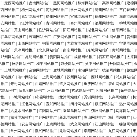
广
|
定西网站推广
|
盘锦网站推广
|
黑河网站推广
|
静海网站推广
|
高淳网站推广
|
建德
广西网站推广
|
梅州网站推广
|
河池网站推广
|
永州网站推广
|
随州网站推广
|
三门峡网
长寿网站推广
|
嘉定网站推广
|
徐州网站推广
|
宣城网站推广
|
德州网站推广
|
海南网站
淳安网站推广
|
江津网站推广
|
青浦网站推广
|
泰州网站推广
|
池州网站推广
|
柳城网站
网站推广
|
黄山网站推广
|
临沂网站推广
|
阳江网站推广
|
湖北网站推广
|
信阳网站推广
|
|
驻马店网站推广
|
云南网站推广
|
广安网站推广
|
南川网站推广
|
中山网站推广
|
贵州
浮网站推广
|
山西网站推广
|
铜梁网站推广
|
内蒙古网站推广
|
潼南网站推广
|
宁夏网站
网站推广
|
天津网站推广
|
北京网站推广
|
南京网站推广
|
东城网站推广
|
黄埔网站推广
|
|
郑州网站推广
|
昆明网站推广
|
贵阳网站推广
|
成都网站推广
|
石家庄网站推广
|
太原
站推广
|
拉萨网站推广
|
和平网站推广
|
鼓楼网站推广
|
吴中网站推广
|
丹阳网站推广
|
广
|
上城网站推广
|
余姚网站推广
|
鹿城网站推广
|
南湖网站推广
|
德清网站推广
|
越城
田网站推广
|
渝中网站推广
|
上海网站推广
|
苏州网站推广
|
西城网站推广
|
浦东网站推
站推广
|
开封网站推广
|
曲靖网站推广
|
遵义网站推广
|
重庆网站推广
|
唐山网站推广
|
大
尔网站推广
|
日喀则网站推广
|
河西网站推广
|
玄武网站推广
|
相城网站推广
|
扬中网站
站推广
|
下城网站推广
|
慈溪网站推广
|
龙湾网站推广
|
秀洲网站推广
|
长兴网站推广
|
柯
罗湖网站推广
|
江北网站推广
|
宣武网站推广
|
闵行网站推广
|
镇江网站推广
|
温州网站
站推广
|
六盘水网站推广
|
绵阳网站推广
|
秦皇岛网站推广
|
朔州网站推广
|
乌海网站推
站推广
|
姑苏网站推广
|
句容网站推广
|
新北网站推广
|
惠山网站推广
|
海门网站推广
|
江
嘉善网站推广
|
安吉网站推广
|
上虞网站推广
|
武义网站推广
|
江山网站推广
|
嵊泗网站
站推广
|
常州网站推广
|
嘉兴网站推广
|
龙岩网站推广
|
阜阳网站推广
|
九江网站推广
|
枣