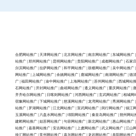
合肥网站推广
|
天津网站推广
|
北京网站推广
|
南京网站推广
|
东城网站推广
站推广
|
郑州网站推广
|
昆明网站推广
|
贵阳网站推广
|
成都网站推广
|
石家
尔滨网站推广
|
拉萨网站推广
|
和平网站推广
|
鼓楼网站推广
|
吴中网站推广
网站推广
|
上城网站推广
|
余姚网站推广
|
鹿城网站推广
|
南湖网站推广
|
德
广
|
福田网站推广
|
渝中网站推广
|
上海网站推广
|
苏州网站推广
|
西城网站
石网站推广
|
开封网站推广
|
曲靖网站推广
|
遵义网站推广
|
重庆网站推广
|
齐齐哈尔网站推广
|
日喀则网站推广
|
河西网站推广
|
玄武网站推广
|
相城网
宿豫网站推广
|
下城网站推广
|
慈溪网站推广
|
龙湾网站推广
|
秀洲网站推广
站推广
|
罗湖网站推广
|
江北网站推广
|
宣武网站推广
|
闵行网站推广
|
镇江
玉溪网站推广
|
六盘水网站推广
|
绵阳网站推广
|
秦皇岛网站推广
|
朔州网站
建邺网站推广
|
姑苏网站推广
|
句容网站推广
|
新北网站推广
|
惠山网站推广
站推广
|
嘉善网站推广
|
安吉网站推广
|
上虞网站推广
|
武义网站推广
|
江山
徐汇网站推广
|
常州网站推广
|
嘉兴网站推广
|
龙岩网站推广
|
阜阳网站推广