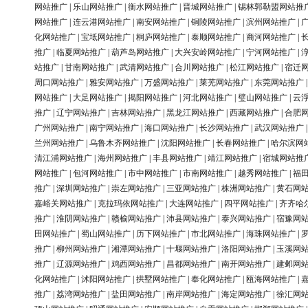
网站推广
|
乐山网站推广
|
衡水网站推广
|
晋城网站推广
|
锡林郭勒盟网站推
网站推广
|
连云港网站推广
|
南安网站推广
|
铜陵网站推广
|
滨州网站推广
|
化网站推广
|
宝坻网站推广
|
桐庐网站推广
|
泰顺网站推广
|
商河网站推广
|
推广
|
临夏网站推广
|
葫芦岛网站推广
|
大兴安岭网站推广
|
宁河网站推广
|
站推广
|
甘南网站推广
|
武清网站推广
|
合川网站推广
|
松江网站推广
|
宿迁
周口网站推广
|
雅安网站推广
|
万盛网站推广
|
莱芜网站推广
|
东莞网站推广
网站推广
|
大足网站推广
|
揭阳网站推广
|
河北网站推广
|
璧山网站推广
|
云
推广
|
辽宁网站推广
|
吉林网站推广
|
黑龙江网站推广
|
西藏网站推广
|
合肥
广州网站推广
|
南宁网站推广
|
海口网站推广
|
长沙网站推广
|
武汉网站推广
兰州网站推广
|
乌鲁木齐网站推广
|
沈阳网站推广
|
长春网站推广
|
哈尔滨网
清江浦网站推广
|
海州网站推广
|
丰县网站推广
|
靖江网站推广
|
宿城网站推
网站推广
|
包河网站推广
|
市中网站推广
|
市南网站推广
|
越秀网站推广
|
福
推广
|
深圳网站推广
|
崇左网站推广
|
三亚网站推广
|
株洲网站推广
|
黄石网
嘉峪关网站推广
|
克拉玛依网站推广
|
大连网站推广
|
四平网站推广
|
齐齐哈
推广
|
淮阴网站推广
|
赣榆网站推广
|
沛县网站推广
|
泰兴网站推广
|
宿豫网
田网站推广
|
蜀山网站推广
|
历下网站推广
|
市北网站推广
|
海珠网站推广
|
推广
|
柳州网站推广
|
湘潭网站推广
|
十堰网站推广
|
洛阳网站推广
|
玉溪网
推广
|
辽源网站推广
|
鸡西网站推广
|
昌都网站推广
|
南开网站推广
|
建邺网
化网站推广
|
沭阳网站推广
|
拱墅网站推广
|
奉化网站推广
|
瓯海网站推广
|
推广
|
荔湾网站推广
|
盐田网站推广
|
南岸网站推广
|
海定网站推广
|
徐汇网