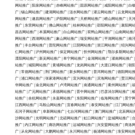
网站推广
|
阳泉网站推广
|
赤峰网站推广
|
固原网站推广
|
咸阳网站推广
|
白
广
|
锡山网站推广
|
建湖网站推广
|
涟水网站推广
|
灌云网站推广
|
云龙网站
网站推广
|
遂昌网站推广
|
庐阳网站推广
|
天桥网站推广
|
崂山网站推广
|
天
推广
|
东营网站推广
|
佛山网站推广
|
桂林网站推广
|
邵阳网站推广
|
襄阳网
昌吉网站推广
|
本溪网站推广
|
白山网站推广
|
双鸭山网站推广
|
山南网站推
网站推广
|
西湖网站推广
|
象山网站推广
|
瑞安网站推广
|
平湖网站推广
|
南
推广
|
丰台网站推广
|
普陀网站推广
|
江阴网站推广
|
浙江网站推广
|
绍兴网
仁网站推广
|
泸州网站推广
|
保定网站推广
|
忻州网站推广
|
鄂尔多斯网站推
溧阳网站推广
|
新吴网站推广
|
阜宁网站推广
|
金湖网站推广
|
灌南网站推广
站推广
|
城阳网站推广
|
黄埔网站推广
|
龙岗网站推广
|
大渡口网站推广
|
朝
广
|
常德网站推广
|
荆门网站推广
|
新乡网站推广
|
普洱网站推广
|
德阳网站
广
|
浦口网站推广
|
张家港网站推广
|
宜兴网站推广
|
滨海网站推广
|
贾汪网
华网站推广
|
渝北网站推广
|
卢湾网站推广
|
南通网站推广
|
衢州网站推广
|
站推广
|
广元网站推广
|
承德网站推广
|
晋中网站推广
|
巴彦淖尔网站推广
|
站推广
|
余杭网站推广
|
永嘉网站推广
|
东阳网站推广
|
临海网站推广
|
景宁
江西网站推广
|
马鞍山网站推广
|
宜春网站推广
|
泰安网站推广
|
江门网站推
石河子网站推广
|
阜新网站推广
|
七台河网站推广
|
澳门网站推广
|
北辰网站
沙网站推广
|
光明网站推广
|
北碚网站推广
|
虹口网站推广
|
盐城网站推广
|
推广
|
内江网站推广
|
廊坊网站推广
|
运城网站推广
|
兴安盟网站推广
|
商洛
广
|
从化网站推广
|
大鹏网站推广
|
永川网站推广
|
杨浦网站推广
|
淮安网站