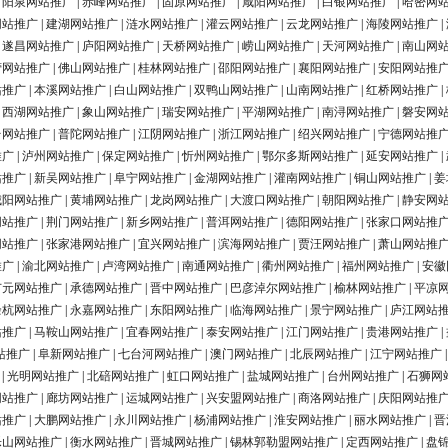
|
阳泉网站推广
|
赤峰网站推广
|
固原网站推广
|
咸阳网站推广
|
白银网站推广
|
哈密网
网站推广
|
建湖网站推广
|
涟水网站推广
|
灌云网站推广
|
云龙网站推广
|
海陵网站推广
|
|
遂昌网站推广
|
庐阳网站推广
|
天桥网站推广
|
崂山网站推广
|
天河网站推广
|
南山网
营网站推广
|
佛山网站推广
|
桂林网站推广
|
邵阳网站推广
|
襄阳网站推广
|
安阳网站推
站推广
|
本溪网站推广
|
白山网站推广
|
双鸭山网站推广
|
山南网站推广
|
红桥网站推广
|
|
西湖网站推广
|
象山网站推广
|
瑞安网站推广
|
平湖网站推广
|
南浔网站推广
|
磐安网
台网站推广
|
普陀网站推广
|
江阴网站推广
|
浙江网站推广
|
绍兴网站推广
|
宁德网站推
推广
|
泸州网站推广
|
保定网站推广
|
忻州网站推广
|
鄂尔多斯网站推广
|
延安网站推广
|
站推广
|
新吴网站推广
|
阜宁网站推广
|
金湖网站推广
|
灌南网站推广
|
铜山网站推广
|
姜
城阳网站推广
|
黄埔网站推广
|
龙岗网站推广
|
大渡口网站推广
|
朝阳网站推广
|
静安网
网站推广
|
荆门网站推广
|
新乡网站推广
|
普洱网站推广
|
德阳网站推广
|
张家口网站推
网站推广
|
张家港网站推广
|
宜兴网站推广
|
滨海网站推广
|
贾汪网站推广
|
萧山网站推
推广
|
渝北网站推广
|
卢湾网站推广
|
南通网站推广
|
衢州网站推广
|
福州网站推广
|
安徽
广元网站推广
|
承德网站推广
|
晋中网站推广
|
巴彦淖尔网站推广
|
榆林网站推广
|
平凉
余杭网站推广
|
永嘉网站推广
|
东阳网站推广
|
临海网站推广
|
景宁网站推广
|
庐江网站
站推广
|
马鞍山网站推广
|
宜春网站推广
|
泰安网站推广
|
江门网站推广
|
贵港网站推广
|
站推广
|
阜新网站推广
|
七台河网站推广
|
澳门网站推广
|
北辰网站推广
|
江宁网站推广
|
光明网站推广
|
北碚网站推广
|
虹口网站推广
|
盐城网站推广
|
台州网站推广
|
石狮网
网站推广
|
廊坊网站推广
|
运城网站推广
|
兴安盟网站推广
|
商洛网站推广
|
庆阳网站推
站推广
|
大鹏网站推广
|
永川网站推广
|
杨浦网站推广
|
淮安网站推广
|
丽水网站推广
|
晋
乐山网站推广
|
衡水网站推广
|
晋城网站推广
|
锡林郭勒盟网站推广
|
定西网站推广
|
盘