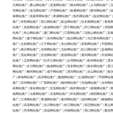
汪网站推广
|
萧山网站推广
|
龙港网站推广
|
桐乡网站推广
|
义乌网站推广
|
华网站推广
|
渝北网站推广
|
卢湾网站推广
|
南通网站推广
|
衢州网站推广
|
林网站推广
|
张家界网站推广
|
孝感网站推广
|
焦作网站推广
|
临沧网站推广
推广
|
伊犁网站推广
|
营口网站推广
|
延边网站推广
|
佳木斯网站推广
|
香港
站推广
|
东阳网站推广
|
临海网站推广
|
景宁网站推广
|
庐江网站推广
|
济阳
站推广
|
舟山网站推广
|
厦门网站推广
|
江西网站推广
|
马鞍山网站推广
|
宜
网站推广
|
遂宁网站推广
|
沧州网站推广
|
临汾网站推广
|
乌兰察布网站推广
推广
|
北辰网站推广
|
江宁网站推广
|
东台网站推广
|
富阳网站推广
|
平阳网
推广
|
南沙网站推广
|
光明网站推广
|
北碚网站推广
|
虹口网站推广
|
盐城网
推广
|
茂名网站推广
|
百色网站推广
|
娄底网站推广
|
黄冈网站推广
|
许昌网
站推广
|
辽阳网站推广
|
牡丹江网站推广
|
台湾网站推广
|
蓟州网站推广
|
溧
网站推广
|
永川网站推广
|
杨浦网站推广
|
淮安网站推广
|
丽水网站推广
|
晋
网站推广
|
郴州网站推广
|
咸宁网站推广
|
漯河网站推广
|
乐山网站推广
|
衡
广
|
静海网站推广
|
高淳网站推广
|
建德网站推广
|
文成网站推广
|
平阴网站
推广
|
滨州网站推广
|
广西网站推广
|
梅州网站推广
|
河池网站推广
|
永州网
岭网站推广
|
绥化网站推广
|
宝坻网站推广
|
桐庐网站推广
|
泰顺网站推广
|
南网站推广
|
汕尾网站推广
|
北海网站推广
|
怀化网站推广
|
南阳网站推广
|
推广
|
江津网站推广
|
青浦网站推广
|
泰州网站推广
|
池州网站推广
|
柳城网
站推广
|
武清网站推广
|
合川网站推广
|
松江网站推广
|
宿迁网站推广
|
黄山
站推广
|
菏泽网站推广
|
清远网站推广
|
河南网站推广
|
周口网站推广
|
雅安