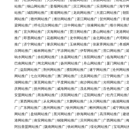
推广
|
松原网站推广
|
大庆网站推广
|
那曲网站推广
|
东丽网站推广
|
雨花台
站推广
|
铜山网站推广
|
姜堰网站推广
|
滨江网站推广
|
乐清网站推广
|
海宁
站推广
|
城阳网站推广
|
黄埔网站推广
|
龙岗网站推广
|
大渡口网站推广
|
朝
网站推广
|
赣州网站推广
|
潍坊网站推广
|
湛江网站推广
|
贺州网站推广
|
常
梁网站推广
|
呼伦贝尔网站推广
|
汉中网站推广
|
张掖网站推广
|
喀什网站推
推广
|
宜兴网站推广
|
滨海网站推广
|
贾汪网站推广
|
萧山网站推广
|
龙港网
推广
|
即墨网站推广
|
花都网站推广
|
龙华网站推广
|
渝北网站推广
|
卢湾网
推广
|
济宁网站推广
|
肇庆网站推广
|
玉林网站推广
|
张家界网站推广
|
孝感
尔网站推广
|
榆林网站推广
|
平凉网站推广
|
伊犁网站推广
|
营口网站推广
|
响水网站推广
|
余杭网站推广
|
永嘉网站推广
|
东阳网站推广
|
临海网站推广
巴南网站推广
|
闸北网站推广
|
扬州网站推广
|
舟山网站推广
|
厦门网站推广
广
|
益阳网站推广
|
荆州网站推广
|
濮阳网站推广
|
遂宁网站推广
|
沧州网站
网站推广
|
七台河网站推广
|
澳门网站推广
|
北辰网站推广
|
江宁网站推广
|
湖网站推广
|
莱芜网站推广
|
平度网站推广
|
南沙网站推广
|
光明网站推广
|
庆网站推广
|
抚州网站推广
|
威海网站推广
|
茂名网站推广
|
百色网站推广
|
安盟网站推广
|
商洛网站推广
|
庆阳网站推广
|
辽阳网站推广
|
牡丹江网站推
广
|
莱西网站推广
|
从化网站推广
|
大鹏网站推广
|
永川网站推广
|
杨浦网站
广
|
广东网站推广
|
惠州网站推广
|
钦州网站推广
|
郴州网站推广
|
咸宁网站
网站推广
|
盘锦网站推广
|
黑河网站推广
|
静海网站推广
|
高淳网站推广
|
建
港网站推广
|
南安网站推广
|
铜陵网站推广
|
滨州网站推广
|
广西网站推广
|
阿拉善盟网站推广
|
陇南网站推广
|
铁岭网站推广
|
绥化网站推广
|
宝坻网站