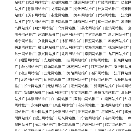
站推广
|
武进网站推广
|
滨湖网站推广
|
通州网站推广
|
广陵网站推广
|
盐都
站推广
|
慈溪网站推广
|
龙湾网站推广
|
秀洲网站推广
|
长兴网站推广
|
柯桥
站推广
|
历下网站推广
|
市北网站推广
|
海珠网站推广
|
罗湖网站推广
|
江北
站推广
|
萍乡网站推广
|
淄博网站推广
|
珠海网站推广
|
柳州网站推广
|
湘潭
岛网站推广
|
朔州网站推广
|
乌海网站推广
|
吴忠网站推广
|
宝鸡网站推广
|
南开网站推广
|
建邺网站推广
|
姑苏网站推广
|
句容网站推广
|
新北网站推广
睢宁网站推广
|
兴化网站推广
|
沭阳网站推广
|
拱墅网站推广
|
奉化网站推广
嵊泗网站推广
|
椒江网站推广
|
缙云网站推广
|
瑶海网站推广
|
槐荫网站推广
常州网站推广
|
嘉兴网站推广
|
龙岩网站推广
|
阜阳网站推广
|
九江网站推广
广
|
昭通网站推广
|
安顺网站推广
|
自贡网站推广
|
邯郸网站推广
|
阳泉网站
广
|
通化网站推广
|
鹤岗网站推广
|
林芝网站推广
|
河东网站推广
|
秦淮网站
广
|
灌云网站推广
|
云龙网站推广
|
海陵网站推广
|
泗阳网站推广
|
江干网站
广
|
龙游网站推广
|
仙居网站推广
|
遂昌网站推广
|
庐阳网站推广
|
天桥网站
推广
|
长宁网站推广
|
无锡网站推广
|
湖州网站推广
|
漳州网站推广
|
蚌埠网
推广
|
安阳网站推广
|
保山网站推广
|
毕节网站推广
|
攀枝花网站推广
|
邢台
站推广
|
本溪网站推广
|
白山网站推广
|
双鸭山网站推广
|
山南网站推广
|
红
网站推广
|
东海网站推广
|
泉山网站推广
|
高港网站推广
|
泗洪网站推广
|
西
网站推广
|
天台网站推广
|
松阳网站推广
|
肥东网站推广
|
历城网站推广
|
李
阴网站推广
|
浙江网站推广
|
绍兴网站推广
|
宁德网站推广
|
淮南网站推广
|
壁网站推广
|
丽江网站推广
|
铜仁网站推广
|
泸州网站推广
|
保定网站推广
|