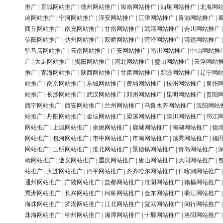
推广
|
宣城网站推广
|
德州网站推广
|
海南网站推广
|
汕尾网站推广
|
北海网
岭网站推广
|
宁河网站推广
|
淳安网站推广
|
江津网站推广
|
青浦网站推广
|
商丘网站推广
|
南充网站推广
|
甘南网站推广
|
武清网站推广
|
合川网站推广
信阳网站推广
|
达州网站推广
|
双桥网站推广
|
菏泽网站推广
|
清远网站推广
驻马店网站推广
|
云南网站推广
|
广安网站推广
|
南川网站推广
|
中山网站推
广
|
大足网站推广
|
揭阳网站推广
|
河北网站推广
|
璧山网站推广
|
云浮网站
推广
|
青海网站推广
|
陕西网站推广
|
甘肃网站推广
|
新疆网站推广
|
辽宁网
站推广
|
南京网站推广
|
东城网站推广
|
黄埔网站推广
|
杭州网站推广
|
泉州
站推广
|
长沙网站推广
|
武汉网站推广
|
郑州网站推广
|
昆明网站推广
|
贵阳
西宁网站推广
|
西安网站推广
|
兰州网站推广
|
乌鲁木齐网站推广
|
沈阳网站
站推广
|
丹阳网站推广
|
金坛网站推广
|
梁溪网站推广
|
崇川网站推广
|
邗江
网站推广
|
上城网站推广
|
余姚网站推广
|
鹿城网站推广
|
南湖网站推广
|
德
网站推广
|
包河网站推广
|
市中网站推广
|
市南网站推广
|
越秀网站推广
|
福
网站推广
|
三明网站推广
|
淮北网站推广
|
景德镇网站推广
|
青岛网站推广
|
靖网站推广
|
遵义网站推广
|
重庆网站推广
|
唐山网站推广
|
大同网站推广
|
站推广
|
大连网站推广
|
四平网站推广
|
齐齐哈尔网站推广
|
日喀则网站推广
通州网站推广
|
广陵网站推广
|
盐都网站推广
|
淮阴网站推广
|
赣榆网站推广
秀洲网站推广
|
长兴网站推广
|
柯桥网站推广
|
金东网站推广
|
衢江网站推广
海珠网站推广
|
罗湖网站推广
|
江北网站推广
|
宣武网站推广
|
闵行网站推广
珠海网站推广
|
柳州网站推广
|
湘潭网站推广
|
十堰网站推广
|
洛阳网站推广