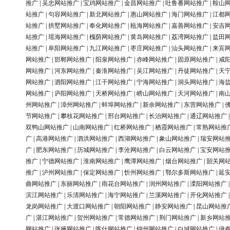
推广
|
吴忠网站推广
|
宝鸡网站推广
|
金昌网站推广
|
吐鲁番网站推广
|
鞍山
站推广
|
句容网站推广
|
新北网站推广
|
惠山网站推广
|
海门网站推广
|
江都
站推广
|
拱墅网站推广
|
奉化网站推广
|
瓯海网站推广
|
嘉善网站推广
|
安吉
站推广
|
瑶海网站推广
|
槐荫网站推广
|
黄岛网站推广
|
荔湾网站推广
|
盐田
站推广
|
阜阳网站推广
|
九江网站推广
|
枣庄网站推广
|
汕头网站推广
|
来宾
网站推广
|
邯郸网站推广
|
阳泉网站推广
|
赤峰网站推广
|
固原网站推广
|
咸
网站推广
|
河东网站推广
|
秦淮网站推广
|
吴江网站推广
|
丹徒网站推广
|
天
网站推广
|
泗阳网站推广
|
江干网站推广
|
宁海网站推广
|
洞头网站推广
|
海
网站推广
|
庐阳网站推广
|
天桥网站推广
|
崂山网站推广
|
天河网站推广
|
南
州网站推广
|
漳州网站推广
|
蚌埠网站推广
|
新余网站推广
|
东营网站推广
|
节网站推广
|
攀枝花网站推广
|
邢台网站推广
|
长治网站推广
|
通辽网站推广
双鸭山网站推广
|
山南网站推广
|
红桥网站推广
|
栖霞网站推广
|
常熟网站推
广
|
高港网站推广
|
泗洪网站推广
|
西湖网站推广
|
象山网站推广
|
瑞安网站
广
|
肥东网站推广
|
历城网站推广
|
李沧网站推广
|
白云网站推广
|
宝安网站
推广
|
宁德网站推广
|
淮南网站推广
|
鹰潭网站推广
|
烟台网站推广
|
韶关网
推广
|
泸州网站推广
|
保定网站推广
|
忻州网站推广
|
鄂尔多斯网站推广
|
延
曲网站推广
|
东丽网站推广
|
雨花台网站推广
|
润州网站推广
|
溧阳网站推广
滨江网站推广
|
乐清网站推广
|
海宁网站推广
|
兰溪网站推广
|
开化网站推广
龙岗网站推广
|
大渡口网站推广
|
朝阳网站推广
|
静安网站推广
|
昆山网站推
广
|
湛江网站推广
|
贺州网站推广
|
常德网站推广
|
荆门网站推广
|
新乡网站
网站推广
|
张掖网站推广
|
喀什网站推广
|
锦州网站推广
|
白城网站推广
|
伊