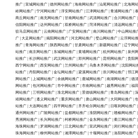
推广
|
宣城网站推广
|
德州网站推广
|
海南网站推广
|
汕尾网站推广
|
北海网
岭网站推广
|
宁河网站推广
|
淳安网站推广
|
江津网站推广
|
青浦网站推广
|
商丘网站推广
|
南充网站推广
|
甘南网站推广
|
武清网站推广
|
合川网站推广
信阳网站推广
|
达州网站推广
|
双桥网站推广
|
菏泽网站推广
|
清远网站推广
驻马店网站推广
|
云南网站推广
|
广安网站推广
|
南川网站推广
|
中山网站推
广
|
大足网站推广
|
揭阳网站推广
|
河北网站推广
|
璧山网站推广
|
云浮网站
推广
|
青海网站推广
|
陕西网站推广
|
甘肃网站推广
|
新疆网站推广
|
辽宁网
站推广
|
南京网站推广
|
东城网站推广
|
黄埔网站推广
|
杭州网站推广
|
泉州
站推广
|
长沙网站推广
|
武汉网站推广
|
郑州网站推广
|
昆明网站推广
|
贵阳
西宁网站推广
|
西安网站推广
|
兰州网站推广
|
乌鲁木齐网站推广
|
沈阳网站
站推广
|
丹阳网站推广
|
金坛网站推广
|
梁溪网站推广
|
崇川网站推广
|
邗江
网站推广
|
上城网站推广
|
余姚网站推广
|
鹿城网站推广
|
南湖网站推广
|
德
网站推广
|
包河网站推广
|
市中网站推广
|
市南网站推广
|
越秀网站推广
|
福
网站推广
|
三明网站推广
|
淮北网站推广
|
景德镇网站推广
|
青岛网站推广
|
靖网站推广
|
遵义网站推广
|
重庆网站推广
|
唐山网站推广
|
大同网站推广
|
站推广
|
大连网站推广
|
四平网站推广
|
齐齐哈尔网站推广
|
日喀则网站推广
通州网站推广
|
广陵网站推广
|
盐都网站推广
|
淮阴网站推广
|
赣榆网站推广
秀洲网站推广
|
长兴网站推广
|
柯桥网站推广
|
金东网站推广
|
衢江网站推广
海珠网站推广
|
罗湖网站推广
|
江北网站推广
|
宣武网站推广
|
闵行网站推广
珠海网站推广
|
柳州网站推广
|
湘潭网站推广
|
十堰网站推广
|
洛阳网站推广