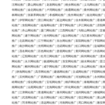
汪网站推广
|
萧山网站推广
|
龙港网站推广
|
桐乡网站推广
|
义乌网站推广
|
华网站推广
|
渝北网站推广
|
卢湾网站推广
|
南通网站推广
|
衢州网站推广
|
林网站推广
|
张家界网站推广
|
孝感网站推广
|
焦作网站推广
|
临沧网站推广
推广
|
伊犁网站推广
|
营口网站推广
|
延边网站推广
|
佳木斯网站推广
|
香港
站推广
|
东阳网站推广
|
临海网站推广
|
景宁网站推广
|
庐江网站推广
|
济阳
站推广
|
舟山网站推广
|
厦门网站推广
|
江西网站推广
|
马鞍山网站推广
|
宜
网站推广
|
遂宁网站推广
|
沧州网站推广
|
临汾网站推广
|
乌兰察布网站推广
推广
|
北辰网站推广
|
江宁网站推广
|
东台网站推广
|
富阳网站推广
|
平阳网
推广
|
南沙网站推广
|
光明网站推广
|
北碚网站推广
|
虹口网站推广
|
盐城网
推广
|
茂名网站推广
|
百色网站推广
|
娄底网站推广
|
黄冈网站推广
|
许昌网
站推广
|
辽阳网站推广
|
牡丹江网站推广
|
台湾网站推广
|
蓟州网站推广
|
溧
网站推广
|
永川网站推广
|
杨浦网站推广
|
淮安网站推广
|
丽水网站推广
|
晋
网站推广
|
郴州网站推广
|
咸宁网站推广
|
漯河网站推广
|
乐山网站推广
|
衡
广
|
静海网站推广
|
高淳网站推广
|
建德网站推广
|
文成网站推广
|
平阴网站
推广
|
滨州网站推广
|
广西网站推广
|
梅州网站推广
|
河池网站推广
|
永州网
岭网站推广
|
绥化网站推广
|
宝坻网站推广
|
桐庐网站推广
|
泰顺网站推广
|
南网站推广
|
汕尾网站推广
|
北海网站推广
|
怀化网站推广
|
南阳网站推广
|
推广
|
江津网站推广
|
青浦网站推广
|
泰州网站推广
|
池州网站推广
|
柳城网
站推广
|
武清网站推广
|
合川网站推广
|
松江网站推广
|
宿迁网站推广
|
黄山
站推广
|
菏泽网站推广
|
清远网站推广
|
河南网站推广
|
周口网站推广
|
雅安