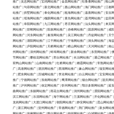
推广
|
吴忠网站推广
|
宝鸡网站推广
|
金昌网站推广
|
吐鲁番网站推广
|
鞍山
站推广
|
句容网站推广
|
新北网站推广
|
惠山网站推广
|
海门网站推广
|
江都
站推广
|
拱墅网站推广
|
奉化网站推广
|
瓯海网站推广
|
嘉善网站推广
|
安吉
站推广
|
瑶海网站推广
|
槐荫网站推广
|
黄岛网站推广
|
荔湾网站推广
|
盐田
站推广
|
阜阳网站推广
|
九江网站推广
|
枣庄网站推广
|
汕头网站推广
|
来宾
网站推广
|
邯郸网站推广
|
阳泉网站推广
|
赤峰网站推广
|
固原网站推广
|
咸
网站推广
|
河东网站推广
|
秦淮网站推广
|
吴江网站推广
|
丹徒网站推广
|
天
网站推广
|
泗阳网站推广
|
江干网站推广
|
宁海网站推广
|
洞头网站推广
|
海
网站推广
|
庐阳网站推广
|
天桥网站推广
|
崂山网站推广
|
天河网站推广
|
南
州网站推广
|
漳州网站推广
|
蚌埠网站推广
|
新余网站推广
|
东营网站推广
|
节网站推广
|
攀枝花网站推广
|
邢台网站推广
|
长治网站推广
|
通辽网站推广
双鸭山网站推广
|
山南网站推广
|
红桥网站推广
|
栖霞网站推广
|
常熟网站推
广
|
高港网站推广
|
泗洪网站推广
|
西湖网站推广
|
象山网站推广
|
瑞安网站
广
|
肥东网站推广
|
历城网站推广
|
李沧网站推广
|
白云网站推广
|
宝安网站
推广
|
宁德网站推广
|
淮南网站推广
|
鹰潭网站推广
|
烟台网站推广
|
韶关网
推广
|
泸州网站推广
|
保定网站推广
|
忻州网站推广
|
鄂尔多斯网站推广
|
延
曲网站推广
|
东丽网站推广
|
雨花台网站推广
|
润州网站推广
|
溧阳网站推广
滨江网站推广
|
乐清网站推广
|
海宁网站推广
|
兰溪网站推广
|
开化网站推广
龙岗网站推广
|
大渡口网站推广
|
朝阳网站推广
|
静安网站推广
|
昆山网站推
广
|
湛江网站推广
|
贺州网站推广
|
常德网站推广
|
荆门网站推广
|
新乡网站
网站推广
|
张掖网站推广
|
喀什网站推广
|
锦州网站推广
|
白城网站推广
|
伊