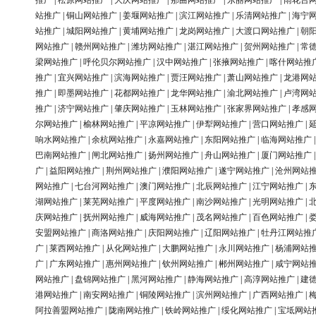
推广
|
松原网站推广
|
大庆网站推广
|
那曲网站推广
|
东丽网站推广
|
雨花台
站推广
|
铜山网站推广
|
姜堰网站推广
|
滨江网站推广
|
乐清网站推广
|
海宁
站推广
|
城阳网站推广
|
黄埔网站推广
|
龙岗网站推广
|
大渡口网站推广
|
朝
网站推广
|
赣州网站推广
|
潍坊网站推广
|
湛江网站推广
|
贺州网站推广
|
常
梁网站推广
|
呼伦贝尔网站推广
|
汉中网站推广
|
张掖网站推广
|
喀什网站推
推广
|
宜兴网站推广
|
滨海网站推广
|
贾汪网站推广
|
萧山网站推广
|
龙港网
推广
|
即墨网站推广
|
花都网站推广
|
龙华网站推广
|
渝北网站推广
|
卢湾网
推广
|
济宁网站推广
|
肇庆网站推广
|
玉林网站推广
|
张家界网站推广
|
孝感
尔网站推广
|
榆林网站推广
|
平凉网站推广
|
伊犁网站推广
|
营口网站推广
|
响水网站推广
|
余杭网站推广
|
永嘉网站推广
|
东阳网站推广
|
临海网站推广
巴南网站推广
|
闸北网站推广
|
扬州网站推广
|
舟山网站推广
|
厦门网站推广
广
|
益阳网站推广
|
荆州网站推广
|
濮阳网站推广
|
遂宁网站推广
|
沧州网站
网站推广
|
七台河网站推广
|
澳门网站推广
|
北辰网站推广
|
江宁网站推广
|
湖网站推广
|
莱芜网站推广
|
平度网站推广
|
南沙网站推广
|
光明网站推广
|
庆网站推广
|
抚州网站推广
|
威海网站推广
|
茂名网站推广
|
百色网站推广
|
安盟网站推广
|
商洛网站推广
|
庆阳网站推广
|
辽阳网站推广
|
牡丹江网站推
广
|
莱西网站推广
|
从化网站推广
|
大鹏网站推广
|
永川网站推广
|
杨浦网站
广
|
广东网站推广
|
惠州网站推广
|
钦州网站推广
|
郴州网站推广
|
咸宁网站
网站推广
|
盘锦网站推广
|
黑河网站推广
|
静海网站推广
|
高淳网站推广
|
建
港网站推广
|
南安网站推广
|
铜陵网站推广
|
滨州网站推广
|
广西网站推广
|
阿拉善盟网站推广
|
陇南网站推广
|
铁岭网站推广
|
绥化网站推广
|
宝坻网站