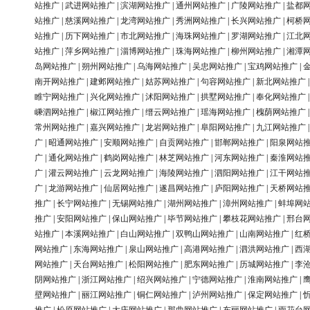
站推广
|
武进网站推广
|
滨湖网站推广
|
通州网站推广
|
广陵网站推广
|
盐都
站推广
|
慈溪网站推广
|
龙湾网站推广
|
秀洲网站推广
|
长兴网站推广
|
柯桥
站推广
|
历下网站推广
|
市北网站推广
|
海珠网站推广
|
罗湖网站推广
|
江北
站推广
|
萍乡网站推广
|
淄博网站推广
|
珠海网站推广
|
柳州网站推广
|
湘潭
岛网站推广
|
朔州网站推广
|
乌海网站推广
|
吴忠网站推广
|
宝鸡网站推广
|
南开网站推广
|
建邺网站推广
|
姑苏网站推广
|
句容网站推广
|
新北网站推广
睢宁网站推广
|
兴化网站推广
|
沭阳网站推广
|
拱墅网站推广
|
奉化网站推广
嵊泗网站推广
|
椒江网站推广
|
缙云网站推广
|
瑶海网站推广
|
槐荫网站推广
常州网站推广
|
嘉兴网站推广
|
龙岩网站推广
|
阜阳网站推广
|
九江网站推广
广
|
昭通网站推广
|
安顺网站推广
|
自贡网站推广
|
邯郸网站推广
|
阳泉网站
广
|
通化网站推广
|
鹤岗网站推广
|
林芝网站推广
|
河东网站推广
|
秦淮网站
广
|
灌云网站推广
|
云龙网站推广
|
海陵网站推广
|
泗阳网站推广
|
江干网站
广
|
龙游网站推广
|
仙居网站推广
|
遂昌网站推广
|
庐阳网站推广
|
天桥网站
推广
|
长宁网站推广
|
无锡网站推广
|
湖州网站推广
|
漳州网站推广
|
蚌埠网
推广
|
安阳网站推广
|
保山网站推广
|
毕节网站推广
|
攀枝花网站推广
|
邢台
站推广
|
本溪网站推广
|
白山网站推广
|
双鸭山网站推广
|
山南网站推广
|
红
网站推广
|
东海网站推广
|
泉山网站推广
|
高港网站推广
|
泗洪网站推广
|
西
网站推广
|
天台网站推广
|
松阳网站推广
|
肥东网站推广
|
历城网站推广
|
李
阴网站推广
|
浙江网站推广
|
绍兴网站推广
|
宁德网站推广
|
淮南网站推广
|
壁网站推广
|
丽江网站推广
|
铜仁网站推广
|
泸州网站推广
|
保定网站推广
|