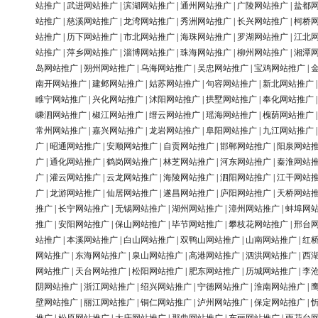
站推广
|
武进网站推广
|
滨湖网站推广
|
通州网站推广
|
广陵网站推广
|
盐都
站推广
|
慈溪网站推广
|
龙湾网站推广
|
秀洲网站推广
|
长兴网站推广
|
柯桥
站推广
|
历下网站推广
|
市北网站推广
|
海珠网站推广
|
罗湖网站推广
|
江北
站推广
|
萍乡网站推广
|
淄博网站推广
|
珠海网站推广
|
柳州网站推广
|
湘潭
岛网站推广
|
朔州网站推广
|
乌海网站推广
|
吴忠网站推广
|
宝鸡网站推广
|
南开网站推广
|
建邺网站推广
|
姑苏网站推广
|
句容网站推广
|
新北网站推广
睢宁网站推广
|
兴化网站推广
|
沭阳网站推广
|
拱墅网站推广
|
奉化网站推广
嵊泗网站推广
|
椒江网站推广
|
缙云网站推广
|
瑶海网站推广
|
槐荫网站推广
常州网站推广
|
嘉兴网站推广
|
龙岩网站推广
|
阜阳网站推广
|
九江网站推广
广
|
昭通网站推广
|
安顺网站推广
|
自贡网站推广
|
邯郸网站推广
|
阳泉网站
广
|
通化网站推广
|
鹤岗网站推广
|
林芝网站推广
|
河东网站推广
|
秦淮网站
广
|
灌云网站推广
|
云龙网站推广
|
海陵网站推广
|
泗阳网站推广
|
江干网站
广
|
龙游网站推广
|
仙居网站推广
|
遂昌网站推广
|
庐阳网站推广
|
天桥网站
推广
|
长宁网站推广
|
无锡网站推广
|
湖州网站推广
|
漳州网站推广
|
蚌埠网
推广
|
安阳网站推广
|
保山网站推广
|
毕节网站推广
|
攀枝花网站推广
|
邢台
站推广
|
本溪网站推广
|
白山网站推广
|
双鸭山网站推广
|
山南网站推广
|
红
网站推广
|
东海网站推广
|
泉山网站推广
|
高港网站推广
|
泗洪网站推广
|
西
网站推广
|
天台网站推广
|
松阳网站推广
|
肥东网站推广
|
历城网站推广
|
李
阴网站推广
|
浙江网站推广
|
绍兴网站推广
|
宁德网站推广
|
淮南网站推广
|
壁网站推广
|
丽江网站推广
|
铜仁网站推广
|
泸州网站推广
|
保定网站推广
|