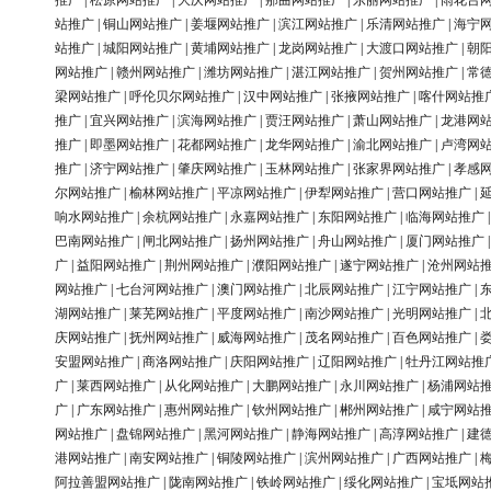
推广
|
松原网站推广
|
大庆网站推广
|
那曲网站推广
|
东丽网站推广
|
雨花台
站推广
|
铜山网站推广
|
姜堰网站推广
|
滨江网站推广
|
乐清网站推广
|
海宁
站推广
|
城阳网站推广
|
黄埔网站推广
|
龙岗网站推广
|
大渡口网站推广
|
朝
网站推广
|
赣州网站推广
|
潍坊网站推广
|
湛江网站推广
|
贺州网站推广
|
常
梁网站推广
|
呼伦贝尔网站推广
|
汉中网站推广
|
张掖网站推广
|
喀什网站推
推广
|
宜兴网站推广
|
滨海网站推广
|
贾汪网站推广
|
萧山网站推广
|
龙港网
推广
|
即墨网站推广
|
花都网站推广
|
龙华网站推广
|
渝北网站推广
|
卢湾网
推广
|
济宁网站推广
|
肇庆网站推广
|
玉林网站推广
|
张家界网站推广
|
孝感
尔网站推广
|
榆林网站推广
|
平凉网站推广
|
伊犁网站推广
|
营口网站推广
|
响水网站推广
|
余杭网站推广
|
永嘉网站推广
|
东阳网站推广
|
临海网站推广
巴南网站推广
|
闸北网站推广
|
扬州网站推广
|
舟山网站推广
|
厦门网站推广
广
|
益阳网站推广
|
荆州网站推广
|
濮阳网站推广
|
遂宁网站推广
|
沧州网站
网站推广
|
七台河网站推广
|
澳门网站推广
|
北辰网站推广
|
江宁网站推广
|
湖网站推广
|
莱芜网站推广
|
平度网站推广
|
南沙网站推广
|
光明网站推广
|
庆网站推广
|
抚州网站推广
|
威海网站推广
|
茂名网站推广
|
百色网站推广
|
安盟网站推广
|
商洛网站推广
|
庆阳网站推广
|
辽阳网站推广
|
牡丹江网站推
广
|
莱西网站推广
|
从化网站推广
|
大鹏网站推广
|
永川网站推广
|
杨浦网站
广
|
广东网站推广
|
惠州网站推广
|
钦州网站推广
|
郴州网站推广
|
咸宁网站
网站推广
|
盘锦网站推广
|
黑河网站推广
|
静海网站推广
|
高淳网站推广
|
建
港网站推广
|
南安网站推广
|
铜陵网站推广
|
滨州网站推广
|
广西网站推广
|
阿拉善盟网站推广
|
陇南网站推广
|
铁岭网站推广
|
绥化网站推广
|
宝坻网站