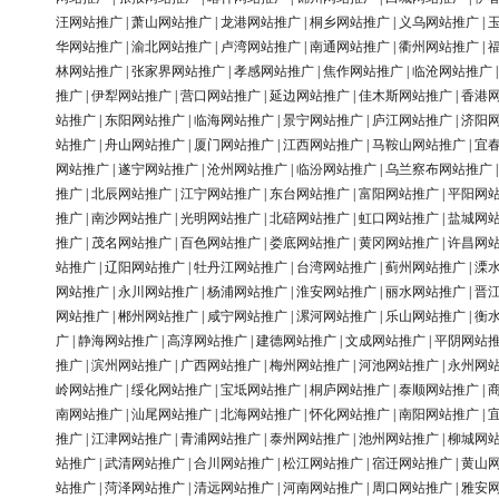
汪网站推广
|
萧山网站推广
|
龙港网站推广
|
桐乡网站推广
|
义乌网站推广
|
华网站推广
|
渝北网站推广
|
卢湾网站推广
|
南通网站推广
|
衢州网站推广
|
林网站推广
|
张家界网站推广
|
孝感网站推广
|
焦作网站推广
|
临沧网站推广
推广
|
伊犁网站推广
|
营口网站推广
|
延边网站推广
|
佳木斯网站推广
|
香港
站推广
|
东阳网站推广
|
临海网站推广
|
景宁网站推广
|
庐江网站推广
|
济阳
站推广
|
舟山网站推广
|
厦门网站推广
|
江西网站推广
|
马鞍山网站推广
|
宜
网站推广
|
遂宁网站推广
|
沧州网站推广
|
临汾网站推广
|
乌兰察布网站推广
推广
|
北辰网站推广
|
江宁网站推广
|
东台网站推广
|
富阳网站推广
|
平阳网
推广
|
南沙网站推广
|
光明网站推广
|
北碚网站推广
|
虹口网站推广
|
盐城网
推广
|
茂名网站推广
|
百色网站推广
|
娄底网站推广
|
黄冈网站推广
|
许昌网
站推广
|
辽阳网站推广
|
牡丹江网站推广
|
台湾网站推广
|
蓟州网站推广
|
溧
网站推广
|
永川网站推广
|
杨浦网站推广
|
淮安网站推广
|
丽水网站推广
|
晋
网站推广
|
郴州网站推广
|
咸宁网站推广
|
漯河网站推广
|
乐山网站推广
|
衡
广
|
静海网站推广
|
高淳网站推广
|
建德网站推广
|
文成网站推广
|
平阴网站
推广
|
滨州网站推广
|
广西网站推广
|
梅州网站推广
|
河池网站推广
|
永州网
岭网站推广
|
绥化网站推广
|
宝坻网站推广
|
桐庐网站推广
|
泰顺网站推广
|
南网站推广
|
汕尾网站推广
|
北海网站推广
|
怀化网站推广
|
南阳网站推广
|
推广
|
江津网站推广
|
青浦网站推广
|
泰州网站推广
|
池州网站推广
|
柳城网
站推广
|
武清网站推广
|
合川网站推广
|
松江网站推广
|
宿迁网站推广
|
黄山
站推广
|
菏泽网站推广
|
清远网站推广
|
河南网站推广
|
周口网站推广
|
雅安