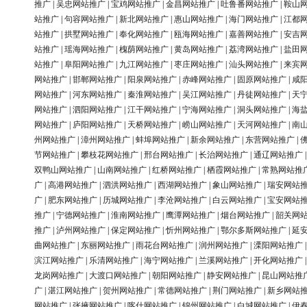
推广
|
吴忠网站推广
|
宝鸡网站推广
|
金昌网站推广
|
吐鲁番网站推广
|
鞍山
站推广
|
句容网站推广
|
新北网站推广
|
惠山网站推广
|
海门网站推广
|
江都
站推广
|
拱墅网站推广
|
奉化网站推广
|
瓯海网站推广
|
嘉善网站推广
|
安吉
站推广
|
瑶海网站推广
|
槐荫网站推广
|
黄岛网站推广
|
荔湾网站推广
|
盐田
站推广
|
阜阳网站推广
|
九江网站推广
|
枣庄网站推广
|
汕头网站推广
|
来宾
网站推广
|
邯郸网站推广
|
阳泉网站推广
|
赤峰网站推广
|
固原网站推广
|
咸
网站推广
|
河东网站推广
|
秦淮网站推广
|
吴江网站推广
|
丹徒网站推广
|
天
网站推广
|
泗阳网站推广
|
江干网站推广
|
宁海网站推广
|
洞头网站推广
|
海
网站推广
|
庐阳网站推广
|
天桥网站推广
|
崂山网站推广
|
天河网站推广
|
南
州网站推广
|
漳州网站推广
|
蚌埠网站推广
|
新余网站推广
|
东营网站推广
|
节网站推广
|
攀枝花网站推广
|
邢台网站推广
|
长治网站推广
|
通辽网站推广
双鸭山网站推广
|
山南网站推广
|
红桥网站推广
|
栖霞网站推广
|
常熟网站推
广
|
高港网站推广
|
泗洪网站推广
|
西湖网站推广
|
象山网站推广
|
瑞安网站
广
|
肥东网站推广
|
历城网站推广
|
李沧网站推广
|
白云网站推广
|
宝安网站
推广
|
宁德网站推广
|
淮南网站推广
|
鹰潭网站推广
|
烟台网站推广
|
韶关网
推广
|
泸州网站推广
|
保定网站推广
|
忻州网站推广
|
鄂尔多斯网站推广
|
延
曲网站推广
|
东丽网站推广
|
雨花台网站推广
|
润州网站推广
|
溧阳网站推广
滨江网站推广
|
乐清网站推广
|
海宁网站推广
|
兰溪网站推广
|
开化网站推广
龙岗网站推广
|
大渡口网站推广
|
朝阳网站推广
|
静安网站推广
|
昆山网站推
广
|
湛江网站推广
|
贺州网站推广
|
常德网站推广
|
荆门网站推广
|
新乡网站
网站推广
|
张掖网站推广
|
喀什网站推广
|
锦州网站推广
|
白城网站推广
|
伊