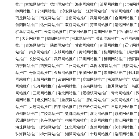
推广
|
宣城网站推广
|
德州网站推广
|
海南网站推广
|
汕尾网站推广
|
北海网
岭网站推广
|
宁河网站推广
|
淳安网站推广
|
江津网站推广
|
青浦网站推广
|
商丘网站推广
|
南充网站推广
|
甘南网站推广
|
武清网站推广
|
合川网站推广
信阳网站推广
|
达州网站推广
|
双桥网站推广
|
菏泽网站推广
|
清远网站推广
驻马店网站推广
|
云南网站推广
|
广安网站推广
|
南川网站推广
|
中山网站推
广
|
大足网站推广
|
揭阳网站推广
|
河北网站推广
|
璧山网站推广
|
云浮网站
推广
|
青海网站推广
|
陕西网站推广
|
甘肃网站推广
|
新疆网站推广
|
辽宁网
站推广
|
南京网站推广
|
东城网站推广
|
黄埔网站推广
|
杭州网站推广
|
泉州
站推广
|
长沙网站推广
|
武汉网站推广
|
郑州网站推广
|
昆明网站推广
|
贵阳
西宁网站推广
|
西安网站推广
|
兰州网站推广
|
乌鲁木齐网站推广
|
沈阳网站
站推广
|
丹阳网站推广
|
金坛网站推广
|
梁溪网站推广
|
崇川网站推广
|
邗江
网站推广
|
上城网站推广
|
余姚网站推广
|
鹿城网站推广
|
南湖网站推广
|
德
网站推广
|
包河网站推广
|
市中网站推广
|
市南网站推广
|
越秀网站推广
|
福
网站推广
|
三明网站推广
|
淮北网站推广
|
景德镇网站推广
|
青岛网站推广
|
靖网站推广
|
遵义网站推广
|
重庆网站推广
|
唐山网站推广
|
大同网站推广
|
站推广
|
大连网站推广
|
四平网站推广
|
齐齐哈尔网站推广
|
日喀则网站推广
通州网站推广
|
广陵网站推广
|
盐都网站推广
|
淮阴网站推广
|
赣榆网站推广
秀洲网站推广
|
长兴网站推广
|
柯桥网站推广
|
金东网站推广
|
衢江网站推广
海珠网站推广
|
罗湖网站推广
|
江北网站推广
|
宣武网站推广
|
闵行网站推广
珠海网站推广
|
柳州网站推广
|
湘潭网站推广
|
十堰网站推广
|
洛阳网站推广